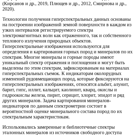
(Кирсанов и др., 2019, Плющев и др., 2012, Смирнова и др.,
2020).
Технологии получения гиперспектральных данных основаны
на построении изображений земной поверхности в каждом из
узких интервалов регистрируемого спектра
электромагнитных волн как отраженного, так и собственного
теплового излучения природных объектов.
Гиперспектральные изображения используются для
определения и картирования горных пород и минералов по их
спектрам. Многие минералы и горные породы имеют
уникальный спектр отражения и поглощения и могут быть
выделены по этим спектрам, зафиксированым на материалах
гиперспектральных съемок. К индикаторам околорудных
изменений рудовмещающих пород, которые фиксируются на
гиперспектральных изображениях, относятся альбит, алунит,
барит, гипс, иллит, кальцит, каолинит, кварц, окислы и
гидроокислы железа, пирит, серицит, хлорит, эпидот и ряд
других минералов. Задача картирования минералов-
индикаторов по данным спектрометрии состоит в
вероятностной оценке минерального состава пород по их
спектральным характеристикам.
Использовались замеренные и библиотечные спектры
эталонных минералов из источников свободного доступа