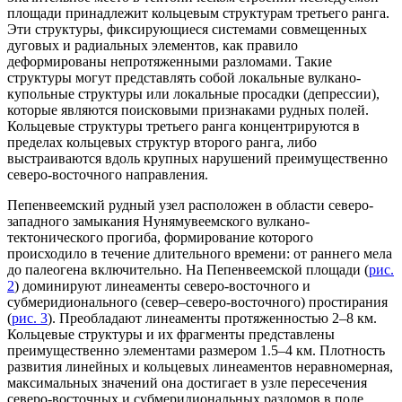
площади принадлежит кольцевым структурам третьего ранга.
Эти структуры, фиксирующиеся системами совмещенных
дуговых и радиальных элементов, как правило
деформированы непротяженными разломами. Такие
структуры могут представлять собой локальные вулкано-
купольные структуры или локальные просадки (депрессии),
которые являются поисковыми признаками рудных полей.
Кольцевые структуры третьего ранга концентрируются в
пределах кольцевых структур второго ранга, либо
выстраиваются вдоль крупных нарушений преимущественно
северо-восточного направления.
Пепенвеемский рудный узел расположен в области северо-
западного замыкания Нунямувеемского вулкано-
тектонического прогиба, формирование которого
происходило в течение длительного времени: от раннего мела
до палеогена включительно. На Пeпенвеемской площади (
рис.
2
) доминируют линеаменты северо-восточного и
субмеридионального (север–северо-восточного) простирания
(
рис. 3
). Преобладают линеаменты протяженностью 2–8 км.
Кольцевые структуры и их фрагменты представлены
преимущественно элементами размером 1.5–4 км. Плотность
развития линейных и кольцевых линеаментов неравномерная,
максимальных значений она достигает в узле пересечения
северо-восточных и субмеридиональных разломов в поле