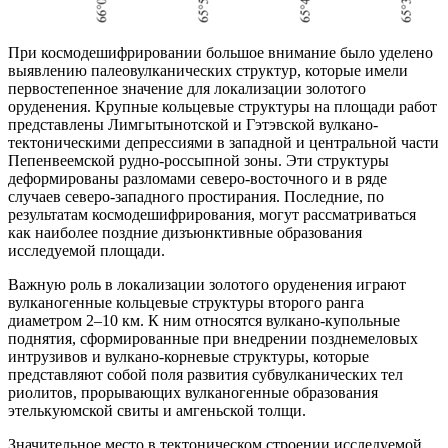
При космодешифрировании большое внимание было уделено
выявлению палеовулканических структур, которые имели
первостепенное значение для локализации золотого
оруденения. Крупные кольцевые структуры на площади работ
представлены Лимгытынотской и Гэтэвской вулкано-
тектоническими депрессиями в западной и центральной части
Пепенвеемской рудно-россыпной зоны. Эти структуры
деформированы разломами северо-восточного и в ряде
случаев северо-западного простирания. Последние, по
результатам космодешифрирования, могут рассматриваться
как наиболее поздние дизъюнктивные образования
исследуемой площади.
Важную роль в локализации золотого оруденения играют
вулканогенные кольцевые структуры второго ранга
диаметром 2–10 км. К ним относятся вулкано-купольные
поднятия, сформированные при внедрении позднемеловых
интрузивов и вулкано-корневые структуры, которые
представляют собой поля развития субвулканических тел
риолитов, прорывающих вулканогенные образования
этелькуюмской свиты и амгеньской толщи.
Значительное место в тектоническом строении исследуемой