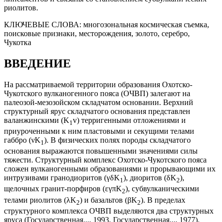
риолитов.
КЛЮЧЕВЫЕ СЛОВА:
многозональная космическая съемка,
поисковые признаки, месторождения, золото, серебро,
Чукотка
ВВЕДЕНИЕ
На рассматриваемой территории образования Охотско-
Чукотского вулканогенного пояса (ОЧВП) залегают на
палеозой-мезозойском складчатом основании. Верхний
структурный ярус складчатого основания представлен
валанжинскими (K
v) терригенными отложениями и
1
приуроченными к ним пластовыми и секущими телами
габбро (νK
). В физических полях породы складчатого
1
основания выражаются повышенными значениями силы
тяжести. Структурный комплекс Охотско-Чукотского пояса
сложен вулканогенными образованиями и прорывающими их
интрузивами гранодиоритов (γδK
), диоритов (δK
),
1
2
щелочных гранит-порфиров (εγπK
), субвулканическими
2
телами риолитов (λK
) и базальтов (βK
). В пределах
2
2
структурного комплекса ОЧВП выделяются два структурных
яруса (Государственная..., 1993, Государственная..., 1977).