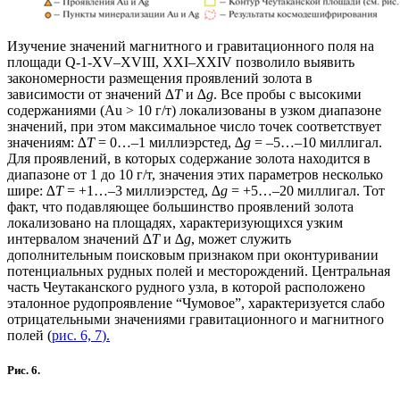
Изучение значений магнитного и гравитационного поля на
площади Q-1-XV–XVIII, XXI–XXIV позволило выявить
закономерности размещения проявлений золота в
зависимости от значений ∆
Т
и ∆
g
. Все пробы с высокими
содержаниями (Au > 10 г/т) локализованы в узком диапазоне
значений, при этом максимальное число точек соответствует
значениям: ∆
Т
= 0…–1 миллиэрстед, ∆
g
= –5…–10 миллигал.
Для проявлений, в которых содержание золота находится в
диапазоне от 1 до 10 г/т, значения этих параметров несколько
шире: ∆
Т
= +1…–3 миллиэрстед, ∆
g
= +5…–20 миллигал. Тот
факт, что подавляющее большинство проявлений золота
локализовано на площадях, характеризующихся узким
интервалом значений ∆
Т
и ∆
g
, может служить
дополнительным поисковым признаком при оконтуривании
потенциальных рудных полей и месторождений. Центральная
часть Чеутаканского рудного узла, в которой расположено
эталонное рудопроявление “Чумовое”, характеризуется слабо
отрицательными значениями гравитационного и магнитного
полей (
рис. 6, 7
).
Рис. 6.