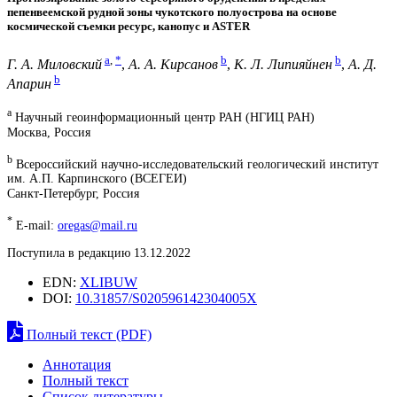
пепенвеемской рудной зоны чукотского полуострова на основе
космической съемки ресурс, канопус и ASTER
a
,
*
b
b
Г. А. Миловский
,
А. А. Кирсанов
,
К. Л. Липияйнен
,
А. Д.
b
Апарин
a
Научный геоинформационный центр РАН (НГИЦ РАН)
Москва, Россия
b
Всероссийский научно-исследовательский геологический институт
им. А.П. Карпинского (ВСЕГЕИ)
Санкт-Петербург, Россия
*
E-mail:
oregas@mail.ru
Поступила в редакцию 13.12.2022
EDN:
XLIBUW
DOI:
10.31857/S020596142304005X
Полный текст (PDF)
Аннотация
Полный текст
Список литературы