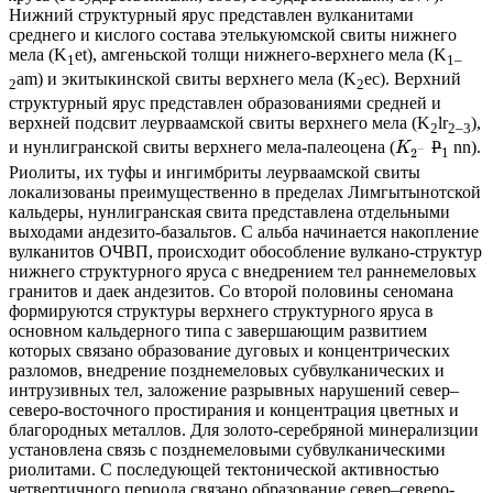
Нижний структурный ярус представлен вулканитами
среднего и кислого состава этелькуюмской свиты нижнего
мела (K
et), амгеньской толщи нижнего-верхнего мела (K
1
1–
am) и экитыкинской свиты верхнего мела (K
ec). Верхний
2
2
структурный ярус представлен образованиями средней и
верхней подсвит леурваамской свиты верхнего мела (K
lr
),
2
2–3
и нунлигранской свиты верхнего мела-палеоцена (
P
nn).
K
−
1
2
Риолиты, их туфы и ингимбриты леурваамской свиты
локализованы преимущественно в пределах Лимгытынотской
кальдеры, нунлигранская свита представлена отдельными
выходами андезито-базальтов. С альба начинается накопление
вулканитов ОЧВП, происходит обособление вулкано-структур
нижнего структурного яруса с внедрением тел раннемеловых
гранитов и даек андезитов. Со второй половины сеномана
формируются структуры верхнего структурного яруса в
основном кальдерного типа с завершающим развитием
которых связано образование дуговых и концентрических
разломов, внедрение позднемеловых субвулканических и
интрузивных тел, заложение разрывных нарушений север–
северо-восточного простирания и концентрация цветных и
благородных металлов. Для золото-серебряной минерализции
установлена связь с позднемеловыми субвулканическими
риолитами. С последующей тектонической активностью
четвертичного периода связано образование север–северо-