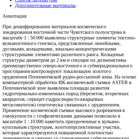
Дополнительные материалы
Аннотация
При дешифрировании материалов космического
зондирования восточной части Чукотского полуострова в
масштабе 1 : 50 000 выявлены структурные элементы тектоно-
вулканогенного генезиса, представленные линейными,
дуговыми, кольцевыми, зонально-концентрическими
структурными элементами различного ранга. Кольцевые
структуры диаметром до 2 км и секущие их дизъюнктивы
преимущественно северо-восточного и субмеридионального
простирания контролируют локализацию золотого
оруденения Пепенвеемской рудно-россыпной зоны. На основе
компьютерной обработки ИК-космической съемки ASTER в
Пепенвеемской зоне выявлены площади развития
гидротермально-измененных пород (березитов, вторичных
кварцитов, серицит-гидрослюдисто-кварцевых
метасоматитов) генетически связанных с оруденением.
Применение космической съемки высокого разрешения в
совокупности с геофизическими данными позволило в
масштабе 1 : 10 000 наметить приуроченные к вулкано-
купольным структурам, золотоперспективные участки,
которые характеризуются повышенной плотностью
линеаментов и связаны со становлением субвулканических