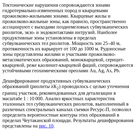
Тектонические нарушения сопровождаются зонами
гидротермально-измененных пород и кварцевыми
прожилково-жильными зонами. Кварцевые жилы и
прожилково-жильные зоны, как правило, пространственно
ассоциируют с выходами позднемеловых субвулканических
риолитов, экзо- и эндоконтактами интрузий. Наиболее
продуктивные зоны установлены в пределах
субвулканических тел риолитов. Мощность зон 25–40 м,
протяженность их варьирует от 100 до 1000 м. Рудоносные
зоны представлены жилами и участками прожилково-
метасоматических образований, монокварцевой, серицит-
кварцевой, реже каолинит-кварцевой фаций, сопровождаются
устойчивыми геохимическими ореолами Au, Ag, As, Pb.
Дешифрирование продуктивных субвулканических
образований (риолиты λК
) проводилось с целью уточнения
2
границ участков, рекомендованных для детализации в
масштабе 1 : 10 000. Анализ яркостных характеристик
эталонных тел субвулканических риолитов, выполненный в
различных спектральных каналах съемки Ресурс-П, позволил
определить вероятностные контуры этих образований в
пределах Чеутаканской площади. Результаты дешифрирования
представлены на
рис. 10
.