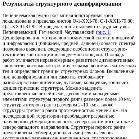
Результаты структурного дешифрирования
Пепенвеемская рудно-россыпная золоторудная зона
локализована в пределах листов Q-1-XXI-78; Q-1-XXII-79,80;
Q-1-XXIII-81,82. В пределах зоны выделяются рудные узлы
Пепенвеемский, Гэт-эвский, Чеутаканский (
рис. 1
).
Дешифрирование материалов космической съемки в видимой
и инфракрасной (ближней, средней, дальней) области спектра
позволило выяснить следующие особенности структурно-
тектонической позиции исследуемой площади. Площадь
работ отличается неравномерным развитием дизъюнктивных
элементов, которые контролируют размещение магматических
тел и определяют границы структурных блоков. Выявленные
при дешифрировании линеаменты отображают
разновозрастные линейные, дуговые, кольцевые, зонально-
концентрические структуры. Можно выделить
представленные линейными, дуговыми и кольцевыми
элементами структуры первого ранга размером более 10 км,
структуры второго ранга размером 2–10 км; а также
структуры третьего ранга протяженностью менее 2 км. На
исследованной территории преобладают разрывные
нарушения субмеридионального, северо-восточного, а также
северо-западного направления. Структуры первого ранга
представлены субмеридиональными (север–северо-
восточными) разрывными нарушениями, трассирующими