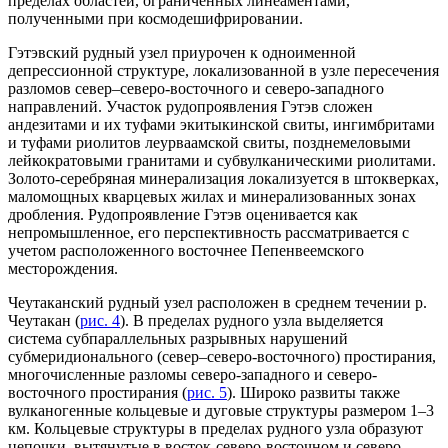
пределах областей, ограниченных линеаментами,
полученными при космодешифрировании.
Гэтэвский рудный узел приурочен к одноименной
депрессионной структуре, локализованной в узле пересечения
разломов север–северо-восточного и северо-западного
направлений. Участок рудопроявления Гэтэв сложен
андезитами и их туфами экитыкинской свиты, ингимбритами
и туфами риолитов леурваамской свиты, позднемеловыми
лейкократовыми гранитами и субвулканическими риолитами.
Золото-серебряная минерализация локализуется в штокверках,
маломощных кварцевых жилах и минерализованных зонах
дробления. Рудопроявление Гэтэв оценивается как
непромышленное, его перспективность рассматривается с
учетом расположенного восточнее Пепенвеемского
месторождения.
Чеутаканский рудный узел расположен в среднем течении р.
Чеутакан (
рис. 4
). В пределах рудного узла выделяется
система субпараллельных разрывных нарушений
субмеридионального (север–северо-восточного) простирания,
многочисленные разломы северо-западного и северо-
восточного простирания (
рис. 5
). Широко развиты также
вулканогенные кольцевые и дуговые структуры размером 1–3
км. Кольцевые структуры в пределах рудного узла образуют
цепочки, вытянутые в восток-северо-восточном и северо-