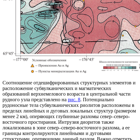
Соотношение отдешифрированных структурных элементов и
расположение субвулканических и магматических
образований верхнемелового возраста в центральной части
рудного узла представлено на
рис. 8
. Потенциально
рудоносные тела субвулканических риолитов расположены в
пределах линейных и дуговых локальных структур (размером
менее 2 км), оперяющих глубинные разломы север–северо-
восточного простирания. Интрузия диоритов также
локализована в зоне север–северо-восточного разлома, а ее
границы контролируются линейными и дуговыми
структурами, оперяющими данный разлом. Важно отметить,