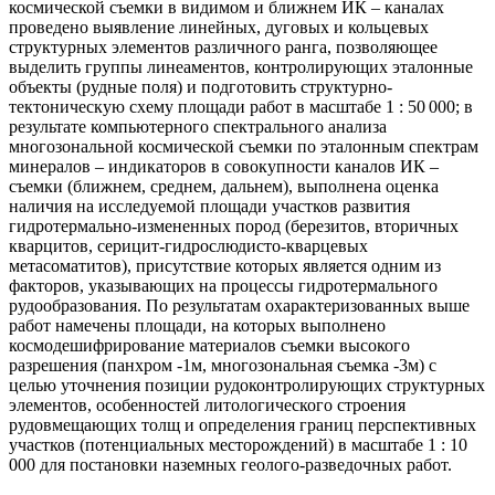
космической съемки в видимом и ближнем ИК – каналах
проведено выявление линейных, дуговых и кольцевых
структурных элементов различного ранга, позволяющее
выделить группы линеаментов, контролирующих эталонные
объекты (рудные поля) и подготовить структурно-
тектоническую схему площади работ в масштабе 1 : 50 000; в
результате компьютерного спектрального анализа
многозональной космической съемки по эталонным спектрам
минералов – индикаторов в совокупности каналов ИК –
съемки (ближнем, среднем, дальнем), выполнена оценка
наличия на исследуемой площади участков развития
гидротермально-измененных пород (березитов, вторичных
кварцитов, серицит-гидрослюдисто-кварцевых
метасоматитов), присутствие которых является одним из
факторов, указывающих на процессы гидротермального
рудообразования. По результатам охарактеризованных выше
работ намечены площади, на которых выполнено
космодешифрирование материалов съемки высокого
разрешения (панхром -1м, многозональная съемка -3м) с
целью уточнения позиции рудоконтролирующих структурных
элементов, особенностей литологического строения
рудовмещающих толщ и определения границ перспективных
участков (потенциальных месторождений) в масштабе 1 : 10
000 для постановки наземных геолого-разведочных работ.