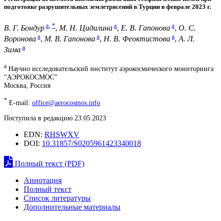
подготовке разрушительных землетрясений в Турции в феврале 2023 г.
a
,
*
a
a
В. Г. Бондур
,
М. Н. Цидилина
,
Е. В. Гапонова
,
О. С.
a
a
a
Воронова
,
М. В. Гапонова
,
Н. В. Феоктистова
,
А. Л.
a
Зима
a
Научно исследовательский институт аэрокосмического мониторинга
“АЭРОКОСМОС”
Москва, Россия
*
E-mail:
office@aerocosmos.info
Поступила в редакцию 23.05.2023
EDN:
RHSWXV
DOI:
10.31857/S0205961423340018
Полный текст (PDF)
Аннотация
Полный текст
Список литературы
Дополнительные материалы