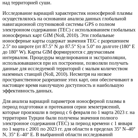
над территорией суши.
Исследованиe вариаций характеристик ионосферной плазмы
осуществлялось на основании анализа данных глобальной
навигационной спутниковой системы GPS о полном
электронном содержании (ТЕС) с использованием глобальных
ионосферных карт GIM (Noll, 2010). Эти глобальные
ионосферные карты содержат значения ТЕС с разрешением
2.5° по широте (от 87.5° N до 87.5° S) и 5.0° по долготе (180° E
до 180° W). Карты GIM формируются с двухчасовым
интервалом. Процедуры моделирования и экстраполяции,
использовавшиеся при их построении, позволяли получать
данные для исследуемой территорий с малым количеством
наземных станций (Noll, 2010). Несмотря на низкое
пространственное разрешение этих карт, они обеспечивают в
настоящее время наилучшую доступность и наибольшую
эффективность данных.
Для анализа вариаций параметров ионосферной плазмы в
период подготовки и протекания серии землетрясений,
которые произошли в период с 6 февраля по 1 марта 2023 г. на
территории Турции были получены значения полного
электронное содержания (TEC) за период времени с 1 января
по 1 марта с 2001 по 2023 гг. для области в пределах 35° N–40°
N, 35° E–40° E. В выбранной области исследований