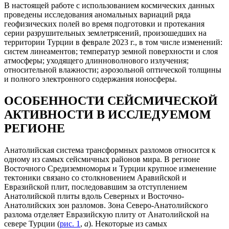
В настоящей работе с использованием космических данных
проведены исследования аномальных вариаций ряда
геофизических полей во время подготовки и протекания
серии разрушительных землетрясений, произошедших на
территории Турции в феврале 2023 г., в том числе изменений:
систем линеаментов; температур земной поверхности и слоя
атмосферы; уходящего длинноволнового излучения;
относительной влажности; аэрозольной оптической толщины
и полного электронного содержания ионосферы.
ОСОБЕННОСТИ СЕЙСМИЧЕСКОЙ
АКТИВНОСТИ В ИССЛЕДУЕМОМ
РЕГИОНЕ
Анатолийская система трансформных разломов относится к
одному из самых сейсмичных районов мира. В регионе
Восточного Средиземноморья и Турции крупное изменение
тектоники связано со столкновением Аравийской и
Евразийской плит, последовавшим за отступлением
Анатолийской плиты вдоль Северных и Восточно-
Анатолийских зон разломов. Зона Северо-Анатолийского
разлома отделяет Евразийскую плиту от Анатолийской на
севере Турции (
рис. 1
,
а
). Некоторые из самых