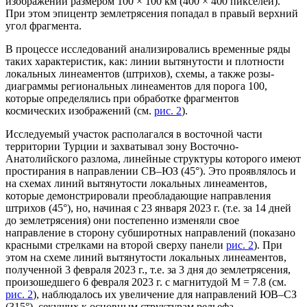
изображений размером 100 × 100 км (400 × 400 пикселей).
При этом эпицентр землетрясения попадал в правый верхний
угол фрагмента.
В процессе исследований анализировались временные ряды
таких характеристик, как: линии вытянутости и плотности
локальных линеаментов (штрихов), схемы, а также розы-
диаграммы региональных линеаментов для порога 100,
которые определялись при обработке фрагментов
космических изображений (см.
рис. 2
).
Исследуемый участок располагался в восточной части
территории Турции и захватывал зону Восточно-
Анатолийского разлома, линейные структуры которого имеют
простирания в направлении СВ–ЮЗ (45°). Это проявлялось и
на схемах линий вытянутости локальных линеаментов,
которые демонстрировали преобладающие направления
штрихов (45°), но, начиная с 23 января 2023 г. (т.е. за 14 дней
до землетрясения) они постепенно изменяли свое
направление в сторону субширотных направлений (показано
красными стрелками на второй сверху панели
рис. 2
). При
этом на схеме линий вытянутости локальных линеаментов,
полученной 3 февраля 2023 г., т.е. за 3 дня до землетрясения,
произошедшего 6 февраля 2023 г. с магнитудой М = 7.8 (см.
рис. 2
), наблюдалось их увеличение для направлений ЮВ–СЗ
(315°), секущих к основным структурам рельефа.