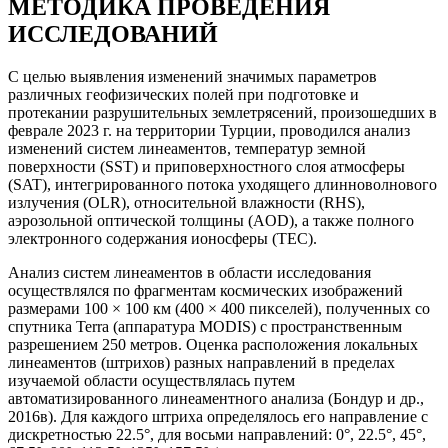
МЕТОДИКА ПРОВЕДЕНИЯ
ИССЛЕДОВАНИЙ
С целью выявления изменений значимых параметров
различных геофизических полей при подготовке и
протекании разрушительных землетрясений, произошедших в
феврале 2023 г. на территории Турции, проводился анализ
изменений систем линеаментов, температур земной
поверхности (SST) и приповерхностного слоя атмосферы
(SAT), интегрированного потока уходящего длинноволнового
излучения (OLR), относительной влажности (RHS),
аэрозольной оптической толщины (AOD), а также полного
электронного содержания ионосферы (ТЕС).
Анализ систем линеаментов в области исследования
осуществлялся по фрагментам космических изображений
размерами 100 × 100 км (400 × 400 пикселей), полученных со
спутника Terra (аппаратура MODIS) с пространственным
разрешением 250 метров. Оценка расположения локальных
линеаментов (штрихов) разных направлений в пределах
изучаемой области осуществлялась путем
автоматизированного линеаментного анализа (Бондур и др.,
2016в). Для каждого штриха определялось его направление с
дискретностью 22.5°, для восьми направлений: 0°, 22.5°, 45°,