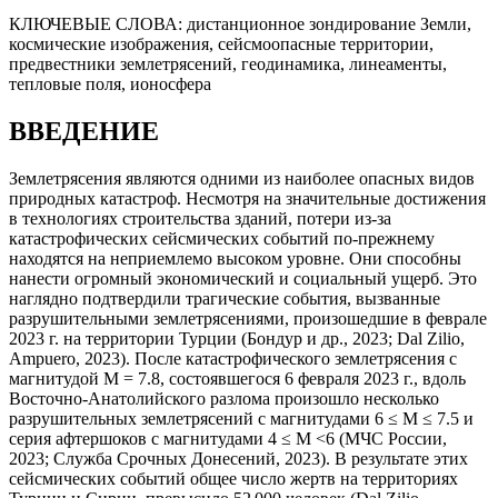
КЛЮЧЕВЫЕ СЛОВА:
дистанционное зондирование Земли,
космические изображения, сейсмоопасные территории,
предвестники землетрясений, геодинамика, линеаменты,
тепловые поля, ионосфера
ВВЕДЕНИЕ
Землетрясения являются одними из наиболее опасных видов
природных катастроф. Несмотря на значительные достижения
в технологиях строительства зданий, потери из-за
катастрофических сейсмических событий по-прежнему
находятся на неприемлемо высоком уровне. Они способны
нанести огромный экономический и социальный ущерб. Это
наглядно подтвердили трагические события, вызванные
разрушительными землетрясениями, произошедшие в феврале
2023 г. на территории Турции (Бондур и др., 2023; Dal Zilio,
Ampuero, 2023). После катастрофического землетрясения с
магнитудой М = 7.8, состоявшегося 6 февраля 2023 г., вдоль
Восточно-Анатолийского разлома произошло несколько
разрушительных землетрясений с магнитудами 6 ≤ М ≤ 7.5 и
серия афтершоков с магнитудами 4 ≤ М <6 (МЧС России,
2023; Служба Срочных Донесений, 2023). В результате этих
сейсмических событий общее число жертв на территориях