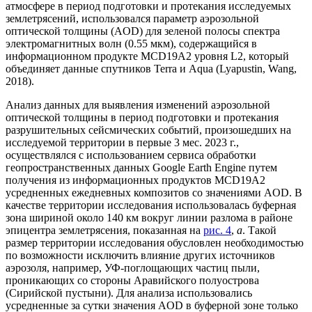
атмосфере в период подготовки и протекания исследуемых
землетрясений, использовался параметр аэрозольной
оптической толщины (AOD) для зеленой полосы спектра
электромагнитных волн (0.55 мкм), содержащийся в
информационном продукте MCD19A2 уровня L2, который
объединяет данные спутников Terra и Aqua (Lyapustin, Wang,
2018).
Анализ данных для выявления изменений аэрозольной
оптической толщины в период подготовки и протекания
разрушительных сейсмических событий, произошедших на
исследуемой территории в первые 3 мес. 2023 г.,
осуществлялся с использованием сервиса обработки
геопространственных данных Google Earth Engine путем
получения из информационных продуктов MCD19A2
усредненных ежедневных композитов со значениями AOD. В
качестве территории исследования использовалась буферная
зона шириной около 140 км вокруг линии разлома в районе
эпицентра землетрясения, показанная на
рис. 4
,
а
. Такой
размер территории исследования обусловлен необходимостью
по возможности исключить влияние других источников
аэрозоля, например, УФ-поглощающих частиц пыли,
проникающих со стороны Аравийского полуострова
(Сирийской пустыни). Для анализа использовались
усредненные за сутки значения AOD в буферной зоне только