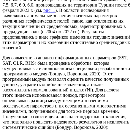
7.5, 6.7, 6.0, 6.0, произошедших на территории Турции после 6
февраля 2023 г. (см.
рис. 1
). В области исследования
выявлялись аномальные значения значимых параметров
различных геофизических полей, такие, как отклонения их
текущих значений от среднегодовых, зарегистрированных в
предыдущие годы (с 2004 по 2022 гг.). Результаты
представлялись в виде графиков изменения текущих значений
этих параметров и их колебаний относительно среднегодовых
значений.
Для совместного анализа информационных параметров (SST,
SAT, OLR, RHS) была проведена обработка, которая
осуществлялась с использованием специально разработанного
программного модуля (Бондур, Воронова, 2020). Этот
программный модуль позволял оценить качество полученных
данных, устранить ошибочные значения, а также
рассчитывать нормализованный индекс (Ni). Для расчета
этого индекса использовался подход, при котором
определялась разница между текущими значениями
исследуемых параметров и их осредненными многолетними
значениями, полученными для того же периода времени.
Полученные разности делились на стандартные отклонения,
что позволило повысить надежность результатов и исключить
систематические ошибки (Бондур, Воронова, 2020):