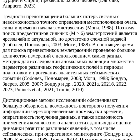
Турции и Сирии, превысило 52 000 человек (Dal Zilio,
Ampuero, 2023).
Трудности предотвращения больших потерь связаны с
невозможностью точного определения местоположения очага,
силы и времени начала землетрясения (Моги, 1988). Поэтому
поиск предвестников сильных (M ≥ 6) землетрясений является
чрезвычайно актуальной, но достаточно сложной задачей
(Соболев, Пономарев, 2003; Моги, 1988). В настоящее время
для поиска предвестников землетрясений проведено большое
количество измерений с использованием самых разных
методик для исследований аномальных вариаций множества
параметров различных геофизических полей в периоды
подготовки и протекания значительных сейсмических
событий (Соболев, Пономарев, 2003; Моги, 1988; Бондур,
Зверев, 2005, 2007; Бондур и др., 2020, 2021а, 2021б, 2022,
2023; Pulinets et al., 2021; Tronin, 2010).
Дистанционные методы исследований обеспечивают
большую обзорность, возможность повторного получения
информации через определенные промежутки времени,
оперативность получения данных, а также возможность
применения комплексного анализа этих данных для оценки
динамики развития различных явлений, в том числе
сейсмических, при оперативном мониторинге (Бондур и др.,
2009; Кронберг, 1988; Tronin, 2010). Поэтому использование