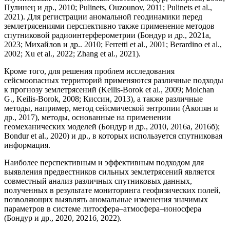
Пулинец и др., 2010; Pulinets, Ouzounov, 2011; Pulinets et al.,
2021). Для регистрации аномальной геодинамики перед
землетрясениями перспективно также применение методов
спутниковой радиоинтерферометрии (Бондур и др., 2021а,
2023; Михайлов и др.. 2010; Ferretti et al., 2001; Berardino et al.,
2002; Xu et al., 2022; Zhang et al., 2021).
Кроме того, для решения проблем исследования
сейсмоопасных территорий применяются различные подходы
к прогнозу землетрясений (Keilis-Borok et al., 2009; Molchan
G., Keilis-Borok, 2008; Киссин, 2013), а также различные
методы, например, метод сейсмической энтропии (Акопян и
др., 2017), методы, основанные на применении
геомеханических моделей (Бондур и др., 2010, 2016а, 2016б);
Bondur et al., 2020) и др., в которых используется спутниковая
информация.
Наиболее перспективным и эффективным подходом для
выявления предвестников сильных землетрясений является
совместный анализ различных спутниковых данных,
полученных в результате мониторинга геофизических полей,
позволяющих выявлять аномальные изменения значимых
параметров в системе литосфера–атмосфера–ионосфера
(Бондур и др., 2020, 2021б, 2022).