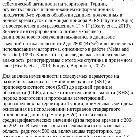
сейсмической активности на территории Турции,
осуществлялись с использованием информационных
продуктов 3-го уровня обработки данных, полученных в
ночное время суток с помощью прибора AIRS (спутник Aqua)
с пространственным разрешением 1° × 1° (Hearty et al., 2013).
Значения интегрированного потока уходящего
длинноволнового излучения находились в диапазоне
2
значений потока энергии от 2 до 2800 (Вт/м
) и вычислялись с
использованием алгоритма, описанного в работе (Mehta and
Susskind, 1999). Кроме этого, исследовалась относительная
влажность, регистрируемая с этого же спутника в приземном
слое (Hearty et al., 2013; Бондур, Воронова, 2022).
Для анализа изменчивости исследуемых параметров на
различных высотах от земной поверхности (SST) и
приповерхностного слоя (SAT) до верхней границы
облачности (OLR), а также относительной влажности (RHS) в
период подготовки и протекания землетрясений,
произошедших на территории Турции, применялась методика,
основанная на использовании интервалов стандартного
отклонения данных (µ ± σ и µ ± 2σ) относительно
среднеарифметических значений (µ) за период времени с 2004
по 2022 гг. В качестве зоны исследования использовалась
область, радиусом 500 км, включающая территорию, где
располагались эпицентры землетрясений с магнитудами 7.8,