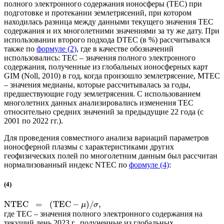
полного электронного содержания ионосферы (TEC) при
подготовке и протекании землетрясений, при котором
находилась разница между данными текущего значения TEC
содержания и их многолетними значениями за ту же дату. При
использовании второго подхода DTEC (в %) рассчитывался
также по
формуле (2)
, где в качестве обозначений
использовались: TEC – значения полного электронного
содержания, полученные из глобальных ионосферных карт
GIM (Noll, 2010) в год, когда произошло землетрясение, MTEC
– значения медианы, которые рассчитывалась за годы,
предшествующие году землетрясения. С использованием
многолетних данных анализировались изменения ТЕС
относительно средних значений за предыдущие 22 года (с
2001 по 2022 гг.).
Для проведения совместного анализа вариаций параметров
ионосферной плазмы с характеристиками других
геофизических полей по многолетним данным был рассчитан
нормализованный индекс NTEC по
формуле (4)
:
(4)
NTEC
=
(
TEC
−
)
/
,
μ
σ
где TEC – значения полного электронного содержания на
текущий день 2023 г., полученные из глобальных