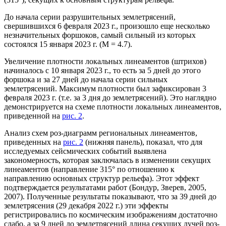
До начала серии разрушительных землетрясений,
свершившихся 6 февраля 2023 г., произошло еще несколько
незначительных форшоков, самый сильный из которых
состоялся 15 января 2023 г. (М = 4.7).
Увеличение плотности локальных линеаментов (штрихов)
начиналось с 10 января 2023 г., то есть за 5 дней до этого
форшока и за 27 дней до начала серии сильных
землетрясений. Максимум плотности был зафиксирован 3
февраля 2023 г. (т.е. за 3 дня до землетрясений). Это наглядно
демонстрируется на схеме плотности локальных линеаментов,
приведенной на
рис. 2
.
Анализ схем роз-диаграмм региональных линеаментов,
приведенных на
рис. 2
(нижняя панель), показал, что для
исследуемых сейсмических событий выявлена
закономерность, которая заключалась в изменении секущих
линеаментов (направление 315° по отношению к
направлению основных структур рельефа). Этот эффект
подтверждается результатами работ (Бондур, Зверев, 2005,
2007). Полученные результаты показывают, что за 39 дней до
землетрясения (29 декабря 2022 г.) эти эффекты
регистрировались по космическим изображениям достаточно
слабо, а за 9 дней до землетрясений длина секущих лучей роз-