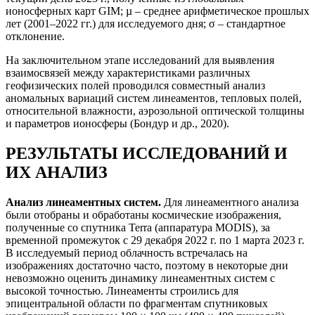
ионосферных карт GIM; µ – среднее арифметическое прошлых
лет (2001–2022 гг.) для исследуемого дня; σ – стандартное
отклонение.
На заключительном этапе исследований для выявления
взаимосвязей между характеристиками различных
геофизических полей проводился совместный анализ
аномальных вариаций систем линеаментов, тепловых полей,
относительной влажности, аэрозольной оптической толщины
и параметров ионосферы (Бондур и др., 2020).
РЕЗУЛЬТАТЫ ИССЛЕДОВАНИЙ И
ИХ АНАЛИЗ
Анализ линеаментных систем.
Для линеаментного анализа
были отобраны и обработаны космические изображения,
полученные со спутника Terra (аппаратура MODIS), за
временной промежуток с 29 декабря 2022 г. по 1 марта 2023 г.
В исследуемый период облачность встречалась на
изображениях достаточно часто, поэтому в некоторые дни
невозможно оценить динамику линеаментных систем с
высокой точностью. Линеаменты строились для
эпицентральной области по фрагментам спутниковых