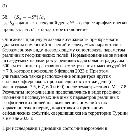
(2)
Ni
=
(
−
−
*
)
/
,
S
S
σ
d
где
S
– данные за текущий день;
S
* – среднее арифметическое
d
прошлых лет; σ – стандартное отклонение.
Описанная процедура давала возможность преобразовать
диапазоны изменений значений исследуемых параметров к
безразмерному виду, позволяющему сопоставлять параметры
различных геофизических полей. Нормализованные значения
исследуемых параметров усреднялись для области радиусом
500 км от эпицентра главного землетрясения с магнитудой М
= 7.8, которое произошло 6 февраля 2023 г. При этом
учитывалось также расположение эпицентров других
сильных афтершоков, произошедших в этот же день (с
магнитудами 7.5, 6.7, 6.0 и 6.0) после землетрясения с М = 7.8.
Результаты нормализации представлялись в виде графиков
изменения исследуемых значимых параметров различных
геофизических полей для выявления аномалий этих
характеристик в период подготовки и протекания
сейсмических событий, свершившихся на территории Турции
в начале 2023 г.
При исследовании динамики состояния аэрозолей в