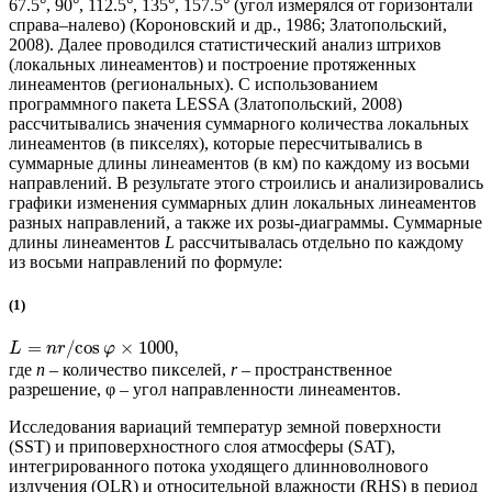
67.5°, 90°, 112.5°, 135°, 157.5° (угол измерялся от горизонтали
справа–налево) (Короновский и др., 1986; Златопольский,
2008). Далее проводился статистический анализ штрихов
(локальных линеаментов) и построение протяженных
линеаментов (региональных). С использованием
программного пакета LESSA (Златопольский, 2008)
рассчитывались значения суммарного количества локальных
линеаментов (в пикселях), которые пересчитывались в
суммарные длины линеаментов (в км) по каждому из восьми
направлений. В результате этого строились и анализировались
графики изменения суммарных длин локальных линеаментов
разных направлений, а также их розы-диаграммы. Суммарные
длины линеаментов
L
рассчитывалась отдельно по каждому
из восьми направлений по формуле:
(1)
=
/
cos
×
1000
,
L
n
r
φ
где
n
– количество пикселей,
r
– пространственное
разрешение, φ – угол направленности линеаментов.
Исследования вариаций температур земной поверхности
(SST) и приповерхностного слоя атмосферы (SAT),
интегрированного потока уходящего длинноволнового
излучения (OLR) и относительной влажности (RHS) в период