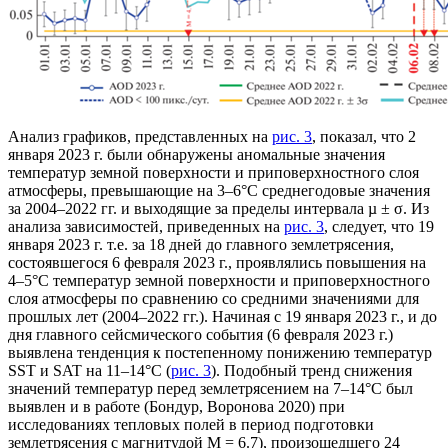
Анализ графиков, представленных на
рис. 3
, показал, что 2
января 2023 г. были обнаружены аномальные значения
температур земной поверхности и приповерхностного слоя
атмосферы, превышающие на 3–6°С среднегодовые значения
за 2004–2022 гг. и выходящие за пределы интервала µ ± σ. Из
анализа зависимостей, приведенных на
рис. 3
, следует, что 19
января 2023 г. т.е. за 18 дней до главного землетрясения,
состоявшегося 6 февраля 2023 г., проявлялись повышения на
4–5°С температур земной поверхности и приповерхностного
слоя атмосферы по сравнению со средними значениями для
прошлых лет (2004–2022 гг.). Начиная с 19 января 2023 г., и до
дня главного сейсмического события (6 февраля 2023 г.)
выявлена тенденция к постепенному понижению температур
SST и SAT на 11–14°С (
рис. 3
). Подобный тренд снижения
значений температур перед землетрясением на 7–14°С был
выявлен и в работе (Бондур, Воронова 2020) при
исследованиях тепловых полей в период подготовки
землетрясения с магнитудой М = 6.7), произошедшего 24