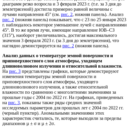
диаграмм резко возросла и 3 февраля 2023 г. (т.е. за 3 дня до
землетрясений) достигла примерно равной величины с
лучами направления 45° (см.
рис. 2
, нижняя панель). Анализ
рис. 2
(нижняя панель) показывает, что с 23 по 25 января 2023
г. наблюдалось некоторое уменьшение лучей с направлениями
45°. В то же время лучи, имеющие направление ЮВ–СЗ
(315°), наоборот увеличивались, достигая максимального
значения 3 февраля 2023 г. (за 3 дня до землетрясения), что
наглядно демонстрируется на
рис. 2
(нижняя панель).
Анализ данных о температуре земной поверхности и
приповерхностного слоя атмосферы, уходящем
длинноволновом излучении и относительной влажности.
На
рис. 3
представлены графики, которые демонстрируют
изменения температуры земной поверхности и
приповерхностного слоя атмосферы, уходящего
длинноволнового излучения, а также относительной
влажности по сравнению с многолетними значениями за
прошлые годы с 2004 по 2022 гг. На графиках, приведенных
на
рис. 3
, показаны также ряды средних значений
исследуемых параметров для прошлых лет с 2004 по 2022 гг.
(черный пунктир). Аномальными значениями этих
характеристик считались, те, которые выходили за пределы
диапазонов µ ± σ и µ ± 2σ.