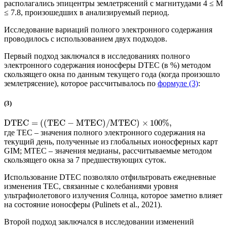
располагались эпицентры землетрясений с магнитудами 4 ≤ М
≤ 7.8, произошедших в анализируемый период.
Исследование вариаций полного электронного содержания
проводилось с использованием двух подходов.
Первый подход заключался в исследованиях полного
электронного содержания ионосферы DTEC (в %) методом
скользящего окна по данным текущего года (когда произошло
землетрясение), которое рассчитывалось по
формуле (3)
:
(3)
DTEC
=
(
(
TEC
−
MTEC
)
/
MTEC
)
×
100
%
,
где TEC – значения полного электронного содержания на
текущий день, полученные из глобальных ионосферных карт
GIM; MTEC – значения медианы, рассчитываемые методом
скользящего окна за 7 предшествующих суток.
Использование DTEC позволяло отфильтровать ежедневные
изменения TEC, связанные с колебаниями уровня
ультрафиолетового излучения Солнца, которое заметно влияет
на состояние ионосферы (Pulinets et al., 2021).
Второй подход заключался в исследовании изменений