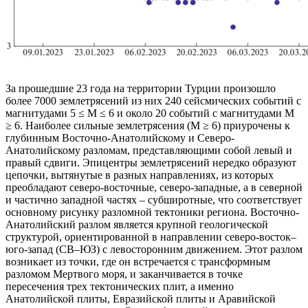
За прошедшие 23 года на территории Турции произошло
более 7000 землетрясений из них 240 сейсмических событий с
магнитудами 5 ≤ М ≤ 6 и около 20 событий с магнитудами M
≥ 6. Наиболее сильные землетрясения (M ≥ 6) приурочены к
глубинным Восточно-Анатолийскому и Северо-
Анатолийскому разломам, представляющими собой левый и
правый сдвиги. Эпицентры землетрясений нередко образуют
цепочки, вытянутые в разных направлениях, из которых
преобладают северо-восточные, северо-западные, а в северной
и частично западной частях – субширотные, что соответствует
основному рисунку разломной тектоники региона. Восточно-
Анатолийский разлом является крупной геологической
структурой, ориентированной в направлении северо-восток–
юго-запад (СВ–ЮЗ) с левосторонним движением. Этот разлом
возникает из точки, где он встречается с трансформным
разломом Мертвого моря, и заканчивается в точке
пересечения трех тектонических плит, а именно
Анатолийской плиты, Евразийской плиты и Аравийской