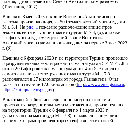
плиты, где встречается с Северо-Анатолийским разломом
(Трифонов, 2017).
В первые 3 мес. 2023 г. в зоне Восточно-Анатолийского
разлома произошло порядка 500 землетрясений магнитудами
M ≥ 3.4. На
рис. 1
показано расположениe эпицентров
землетрясений в Турции с магнитудами M ≥ 4, (
а
), а также
график магнитуд землетрясений в зоне Восточно-
Анатолийского разлома, произошедших за первые 3 мес. 2023
г. (
б
).
Начиная с 6 февраля 2023 г. на территории Турции произошло
5 разрушительных землетрясений с магнитудами 5 ≤ М ≤ 7.8 и
около 200 афтершоков с магнитудами от 4 до 6. Эпицентр
самого сильного землетрясения с магнитудой М = 7.8
располагался в 27 километрах от города Газиантепа. Очаг
залегал на глубине 17.9 километров (
http://www.ceme.gsras.ru
;
https://earthquake.usgs.gov
).
В настоящей работе исследован период подготовки и
протекания разрушительных землетрясений, произошедших
на территории Турции с 6 февраля по 1 марта 2023 г.
(максимальная магнитуда М = 7.8) и выявлены аномалии
значимых параметров некоторых геофизических полей.