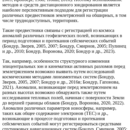
методов и средств дистанционного зондирования является
наиболее перспективным подходом для регистрации
различных предвестников землетрясений на обширных, в том
числе труднодоступных, территориях.
Такие предвестники связаны с регистрацией из космоса
аномалий различных геофизических полей, возникающих в
период подготовки и протекания сейсмических событий
(Бондур, Зверев, 2005, 2007; Бондур, Смирнов, 2005; Пулинец
и др., 2010; Бондур, Воронова, 2020; Бондур и др., 2023).
Так, например, особенности структурного изменения
эпицентральных зон и кинематики активных разломов перед
землетрясением возможно выявить путем исследований
космическими методами линеаментных систем (Бондур,
Зверев, 2005, 2007; Бондур и др., 2016в; Бондур, Гапонова,
2021). Аномалии, возникающие перед землетрясением на
разных высотах возможно обнаружить также путем
исследования тепловых полей, начиная с поверхности Земли
до верхней границы облаков (Бондур, Воронова, 2020, 2022).
Аномалии различных параметров ионосферы, например,
таких как общее содержание электронов (TEC) и др.,
возникающие в процессе подготовки и протекания
сейсмических событий могут регистрироваться средствами
спутниковых навигационных систем (Бондур, Смирнов, 2005;