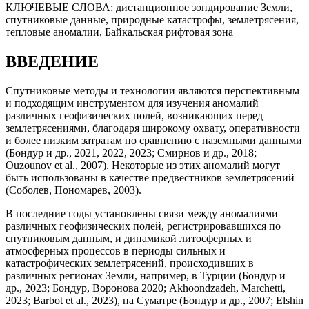
КЛЮЧЕВЫЕ СЛОВА:
дистанционное зондирование Земли,
спутниковые данные, природные катастрофы, землетрясения,
тепловые аномалии, Байкальская рифтовая зона
ВВЕДЕНИЕ
Спутниковые методы и технологии являются перспективным
и подходящим инструментом для изучения аномалий
различных геофизических полей, возникающих перед
землетрясениями, благодаря широкому охвату, оперативности
и более низким затратам по сравнению с наземными данными
(Бондур и др., 2021, 2022, 2023; Смирнов и др., 2018;
Ouzounov et al., 2007). Некоторые из этих аномалий могут
быть использованы в качестве предвестников землетрясений
(Соболев, Пономарев, 2003).
В последние годы установлены связи между аномалиями
различных геофизических полей, регистрировавшихся по
спутниковым данным, и динамикой литосферных и
атмосферных процессов в периоды сильных и
катастрофических землетрясений, происходивших в
различных регионах Земли, например, в Турции (Бондур и
др., 2023; Бондур, Воронова 2020; Akhoondzadeh, Marchetti,
2023; Barbot et al., 2023), на Суматре (Бондур и др., 2007; Elshin