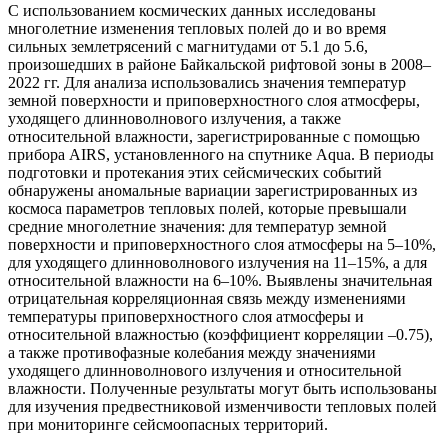
С использованием космических данных исследованы
многолетние изменения тепловых полей до и во время
сильных землетрясений с магнитудами от 5.1 до 5.6,
произошедших в районе Байкальской рифтовой зоны в 2008–
2022 гг. Для анализа использовались значения температур
земной поверхности и приповерхностного слоя атмосферы,
уходящего длинноволнового излучения, а также
относительной влажности, зарегистрированные с помощью
прибора AIRS, установленного на спутнике Aqua. В периоды
подготовки и протекания этих сейсмических событий
обнаружены аномальные вариации зарегистрированных из
космоса параметров тепловых полей, которые превышали
средние многолетние значения: для температур земной
поверхности и приповерхностного слоя атмосферы на 5–10%,
для уходящего длинноволнового излучения на 11–15%, а для
относительной влажности на 6–10%. Выявлены значительная
отрицательная корреляционная связь между изменениями
температуры приповерхностного слоя атмосферы и
относительной влажностью (коэффициент корреляции –0.75),
а также противофазные колебания между значениями
уходящего длинноволнового излучения и относительной
влажности. Полученные результаты могут быть использованы
для изучения предвестниковой изменчивости тепловых полей
при мониторинге сейсмоопасных территорий.