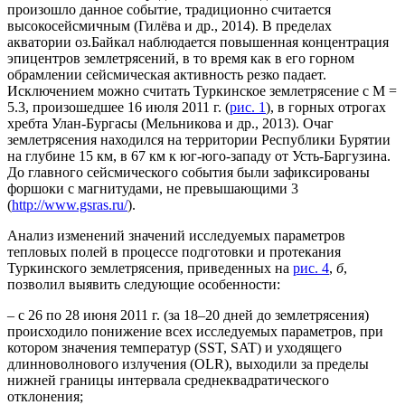
произошло данное событие, традиционно считается
высокосейсмичным (Гилёва и др., 2014). В пределах
акватории оз.Байкал наблюдается повышенная концентрация
эпицентров землетрясений, в то время как в его горном
обрамлении сейсмическая активность резко падает.
Исключением можно считать Туркинское землетрясение с M =
5.3, произошедшее 16 июля 2011 г. (
рис. 1
), в горных отрогах
хребта Улан-Бургасы (Мельникова и др., 2013). Очаг
землетрясения находился на территории Республики Бурятии
на глубине 15 км, в 67 км к юг-юго-западу от Усть-Баргузина.
До главного сейсмического события были зафиксированы
форшоки с магнитудами, не превышающими 3
(
http://www.gsras.ru/
).
Анализ изменений значений исследуемых параметров
тепловых полей в процессе подготовки и протекания
Туркинского землетрясения, приведенных на
рис. 4
,
б
,
позволил выявить следующие особенности:
– с 26 по 28 июня 2011 г. (за 18–20 дней до землетрясения)
происходило понижение всех исследуемых параметров, при
котором значения температур (SST, SAT) и уходящего
длинноволнового излучения (OLR), выходили за пределы
нижней границы интервала среднеквадратического
отклонения;