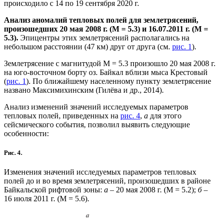
происходило с 14 по 19 сентября 2020 г.
Анализ аномалий тепловых полей для землетрясений,
произошедших 20 мая 2008 г. (М = 5.3) и 16.07.2011 г. (M =
5.3).
Эпицентры этих землетрясений располагались на
небольшом расстоянии (47 км) друг от друга (см.
рис. 1
).
Землетрясение с магнитудой M = 5.3 произошло 20 мая 2008 г.
на юго-восточном борту оз. Байкал вблизи мыса Крестовый
(
рис. 1
). По ближайшему населенному пункту землетрясение
названо Максимихинским (Гилёва и др., 2014).
Анализ изменений значений исследуемых параметров
тепловых полей, приведенных на
рис. 4
,
а
для этого
сейсмического события, позволил выявить следующие
особенности:
Рис. 4.
Изменения значений исследуемых параметров тепловых
полей до и во время землетрясений, произошедших в районе
Байкальской рифтовой зоны:
а
– 20 мая 2008 г. (М = 5.2);
б
–
16 июля 2011 г. (М = 5.6).