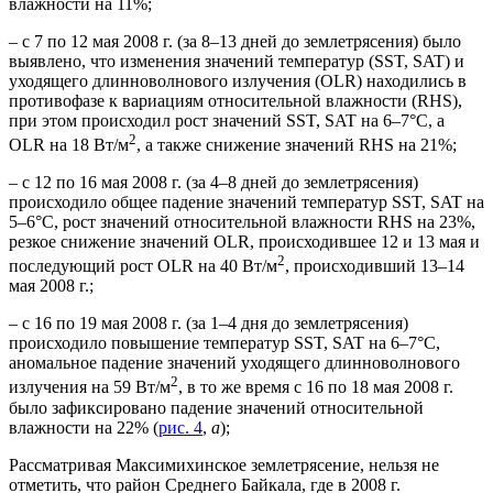
влажности на 11%;
– с 7 по 12 мая 2008 г. (за 8–13 дней до землетрясения) было
выявлено, что изменения значений температур (SST, SAT) и
уходящего длинноволнового излучения (OLR) находились в
противофазе к вариациям относительной влажности (RHS),
при этом происходил рост значений SST, SAT на 6–7°C, а
2
OLR на 18 Вт/м
, а также снижение значений RHS на 21%;
– с 12 по 16 мая 2008 г. (за 4–8 дней до землетрясения)
происходило общее падение значений температур SST, SAT на
5–6°C, рост значений относительной влажности RHS на 23%,
резкое снижение значений OLR, происходившее 12 и 13 мая и
2
последующий рост OLR на 40 Вт/м
, происходивший 13–14
мая 2008 г.;
– с 16 по 19 мая 2008 г. (за 1–4 дня до землетрясения)
происходило повышение температур SST, SAT на 6–7°C,
аномальное падение значений уходящего длинноволнового
2
излучения на 59 Вт/м
, в то же время с 16 по 18 мая 2008 г.
было зафиксировано падение значений относительной
влажности на 22% (
рис. 4
,
а
);
Рассматривая Максимихинское землетрясение, нельзя не
отметить, что район Среднего Байкала, где в 2008 г.