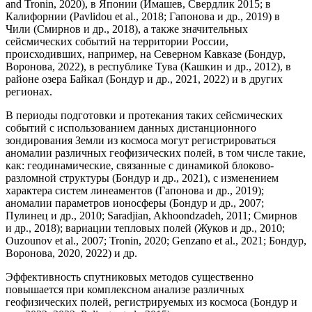
and Tronin, 2020), в Японии (Имашев, Свердлик 2015; в
Калифорнии (Pavlidou et al., 2018; Гапонова и др., 2019) в
Чили (Смирнов и др., 2018), а также значительных
сейсмических событий на территории России,
происходивших, например, на Северном Кавказе (Бондур,
Воронова, 2022), в республике Тува (Кашкин и др., 2012), в
районе озера Байкал (Бондур и др., 2021, 2022) и в других
регионах.
В периоды подготовки и протекания таких сейсмических
событий с использованием данных дистанционного
зондирования Земли из космоса могут регистрироваться
аномалии различных геофизических полей, в том числе такие,
как: геодинамические, связанные с динамикой блоково-
разломной структуры (Бондур и др., 2021), с изменением
характера систем линеаментов (Гапонова и др., 2019);
аномалии параметров ионосферы (Бондур и др., 2007;
Пулинец и др., 2010; Saradjian, Akhoondzadeh, 2011; Смирнов
и др., 2018); вариации тепловых полей (Жуков и др., 2010;
Ouzounov et al., 2007; Tronin, 2020; Genzano et al., 2021; Бондур,
Воронова, 2020, 2022) и др.
Эффективность спутниковых методов существенно
повышается при комплексном анализе различных
геофизических полей, регистрируемых из космоса (Бондур и