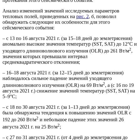
протекания этого сейсмического события.
Анализ изменений значений исследуемых параметров
тепловых полей, приведенных на
рис. 2
,
б
, позволил
обнаружить следующие их особенности для этого
сейсмического события:
– с 13 по 16 августа 2021 г. (за 15–18 дней до землетрясения)
аномально высокие значения температур (SST, SAT) до 12°C и
2
уходящего длинноволнового излучения (OLR) до 261 Вт/м
,
значения которых превышали интервал
среднеквадратического отклонения;
– 16–18 августа 2021 г. (за 12–15 дней до землетрясения)
наблюдалось сильное падение значений уходящего
2
длинноволнового излучения (OLR) на 69 Вт/м
, а (с 16 по 19
августа 2021 г.) снижение значений температур (SST, SAT) на
5–9°C;
– с 18 по 30 августа 2021 г. (за 1–13 дней до землетрясения)
была обнаружена тенденция к повышению значений OLR с
2
192 до 260 Вт/м
и небольшое падение этих значений 26
2
августа 2021 г. на 25 Вт/м
;
– с 27 по 31 августа 2021 г. (от 4 дней до землетрясения до