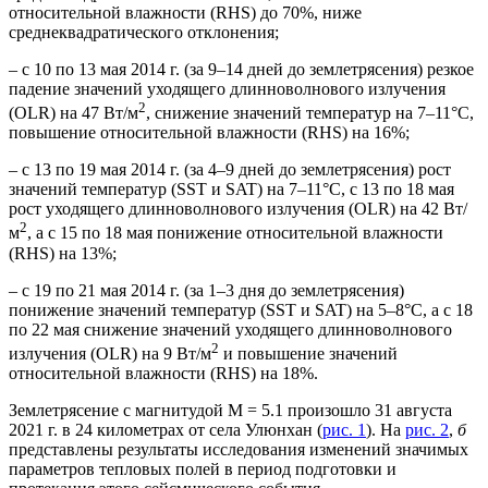
относительной влажности (RHS) до 70%, ниже
среднеквадратического отклонения;
– с 10 по 13 мая 2014 г. (за 9–14 дней до землетрясения) резкое
падение значений уходящего длинноволнового излучения
2
(OLR) на 47 Вт/м
, снижение значений температур на 7–11°C,
повышение относительной влажности (RHS) на 16%;
– с 13 по 19 мая 2014 г. (за 4–9 дней до землетрясения) рост
значений температур (SST и SAT) на 7–11°C, с 13 по 18 мая
рост уходящего длинноволнового излучения (OLR) на 42 Вт/
2
м
, а с 15 по 18 мая понижение относительной влажности
(RHS) на 13%;
– с 19 по 21 мая 2014 г. (за 1–3 дня до землетрясения)
понижение значений температур (SST и SAT) на 5–8°C, а с 18
по 22 мая снижение значений уходящего длинноволнового
2
излучения (OLR) на 9 Вт/м
и повышение значений
относительной влажности (RHS) на 18%.
Землетрясение с магнитудой М = 5.1 произошло 31 августа
2021 г. в 24 километрах от села Улюнхан (
рис. 1
). На
рис. 2
,
б
представлены результаты исследования изменений значимых
параметров тепловых полей в период подготовки и