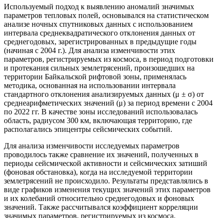
Используемый подход к выявлению аномалий значимых
параметров тепловых полей, основывался на статистическом
анализе ночных спутниковых данных с использованием
интервала среднеквадратического отклонения данных от
среднегодовых, зарегистрированных в предыдущие годы
(начиная с 2004 г.). Для анализа изменчивости этих
параметров, регистрируемых из космоса, в период подготовки
и протекания сильных землетрясений, произошедших на
территории Байкальской рифтовой зоны, применялась
методика, основанная на использовании интервала
стандартного отклонения анализируемых данных (μ ± σ) от
среднеарифметических значений (μ) за период времени с 2004
по 2022 гг. В качестве зоны исследований использовалась
область, радиусом 300 км, включающая территорию, где
располагались эпицентры сейсмических событий.
Для анализа изменчивости исследуемых параметров
проводилось также сравнение их значений, полученных в
периоды сейсмической активности и сейсмических затиший
(фоновая обстановка), когда на исследуемой территории
землетрясений не происходило. Результаты представлялись в
виде графиков изменения текущих значений этих параметров
и их колебаний относительно среднегодовых и фоновых
значений. Также рассчитывался коэффициент корреляции
значимых параметров, регистрируемых из космоса.