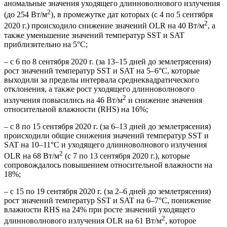
аномальные значения уходящего длинноволнового излучения
2
(до 254 Вт/м
), в промежутке дат которых (с 4 по 5 сентября
2
2020 г.) происходило снижение значений OLR на 40 Вт/м
, а
также уменьшение значений температур SST и SAT
приблизительно на 5°C;
– с 6 по 8 сентября 2020 г. (за 13–15 дней до землетрясения)
рост значений температур SST и SAT на 5–6°C, которые
выходили за пределы интервала среднеквадратического
отклонения, а также рост уходящего длинноволнового
2
излучения повысились на 46 Вт/м
и снижение значения
относительной влажности (RHS) на 16%;
– с 8 по 15 сентября 2020 г. (за 6–13 дней до землетрясения)
происходили общие снижения значений температур SST и
SAT на 10–11°C и уходящего длинноволнового излучения
2
OLR на 68 Вт/м
(с 7 по 13 сентября 2020 г.), которые
сопровождалось повышением относительной влажности на
18%;
– с 15 по 19 сентября 2020 г. (за 2–6 дней до землетрясения)
рост значений температур SST и SAT на 6–7°C, понижение
влажности RHS на 24% при росте значений уходящего
2
длинноволнового излучения OLR на 61 Вт/м
, которое