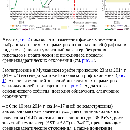
Анализ
рис. 2
показал, что изменения фоновых значений
выбранных значимых параметров тепловых полей (графики в
виде точек) носили умеренный характер, без резких
перепадов и практически не выходили за пределы
среднеквадратических отклонений (см.
рис. 2
).
Землетрясение в Муяканском хребте произошло 23 мая 2014 г.
(М = 5.4) на северо-востоке Байкальской рифтовой зоны (
рис.
1
). Анализ изменений значений исследуемых параметров
тепловых полей, приведенных на
рис. 2
,
а
для этого
сейсмического события, позволил обнаружить следующие
особенности:
– с 6 по 10 мая 2014 г. (за 14–17 дней до землетрясения)
аномально высокие значения уходящего длинноволнового
2
излучения (OLR), достигавшее величины до 236 Вт/м
, рост
значений температур (SST и SAT) на 3–4°C, превышающие
среднеквадратические отклонения, а также понижение