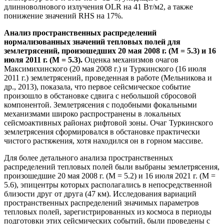
длинноволнового излучения OLR на 41 Вт/м2, а также
понижение значений RHS на 17%.
Анализ пространственных распределений
нормализованных значений тепловых полей для
землетрясений, произошедших 20 мая 2008 г. (М = 5.3) и 16
июля 2011 г. (M = 5.3).
Оценка механизмов очагов
Максимихинского (20 мая 2008 г.) и Туркинского (16 июля
2011 г.) землетрясений, проведенная в работе (Мельникова и
др., 2013), показала, что первое сейсмическое событие
произошло в обстановке сдвига с небольшой сбросовой
компонентой. Землетрясения с подобными фокальными
механизмами широко распространены в локальных
сейсмоактивных районах рифтовой зоны. Очаг Туркинского
землетрясения сформировался в обстановке практически
чистого растяжения, хотя находился он в горном массиве.
Для более детального анализа пространственных
распределений тепловых полей были выбраны землетрясения,
произошедшие 20 мая 2008 г. (М = 5.2) и 16 июля 2021 г. (М =
5.6), эпицентры которых располагались в непосредственной
близости друг от друга (47 км). Исследования вариаций
пространственных распределений значимых параметров
тепловых полей, зарегистрированных из космоса в периоды
подготовки этих сейсмических событий, были проведены с