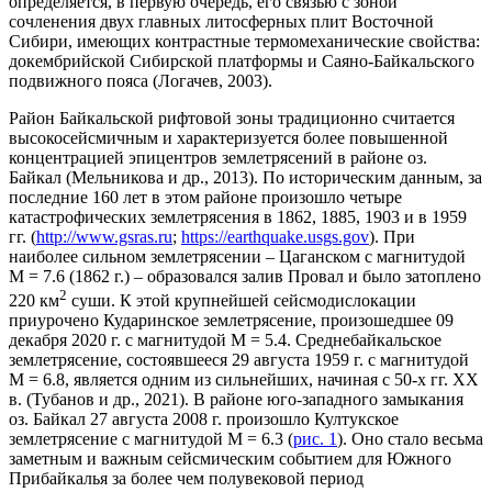
определяется, в первую очередь, его связью с зоной
сочленения двух главных литосферных плит Восточной
Сибири, имеющих контрастные термомеханические свойства:
докембрийской Сибирской платформы и Саяно-Байкальского
подвижного пояса (Логачев, 2003).
Район Байкальской рифтовой зоны традиционно считается
высокосейсмичным и характеризуется более повышенной
концентрацией эпицентров землетрясений в районе оз.
Байкал (Мельникова и др., 2013). По историческим данным, за
последние 160 лет в этом районе произошло четыре
катастрофических землетрясения в 1862, 1885, 1903 и в 1959
гг. (
http://www.gsras.ru
;
https://earthquake.usgs.gov
). При
наиболее сильном землетрясении – Цаганском с магнитудой
М = 7.6 (1862 г.) – образовался залив Провал и было затоплено
2
220 км
суши. К этой крупнейшей сейсмодислокации
приурочено Кударинское землетрясение, произошедшее 09
декабря 2020 г. с магнитудой М = 5.4. Среднебайкальское
землетрясение, состоявшееся 29 августа 1959 г. с магнитудой
М = 6.8, является одним из сильнейших, начиная с 50-х гг. XX
в. (Тубанов и др., 2021). В районе юго-западного замыкания
оз. Байкал 27 августа 2008 г. произошло Култукское
землетрясение с магнитудой М = 6.3 (
рис. 1
). Оно стало весьма
заметным и важным сейсмическим событием для Южного
Прибайкалья за более чем полувековой период