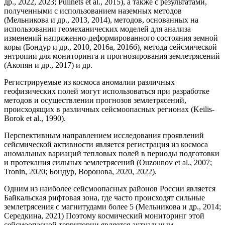
др., 2022, 2023; Pulinets et al., 2015), а также с результатами,
полученными с использованием наземных методов
(Мельникова и др., 2013, 2014), методов, основанных на
использовании геомеханических моделей для анализа
изменений напряженно-деформированного состояния земной
коры (Бондур и др., 2010, 2016а, 2016б), метода сейсмической
энтропии для мониторинга и прогнозирования землетрясений
(Акопян и др., 2017) и др.
Регистрируемые из космоса аномалии различных
геофизических полей могут использоваться при разработке
методов и осуществлении прогнозов землетрясений,
происходящих в различных сейсмоопасных регионах (Keilis-
Borok et al., 1990).
Перспективным направлением исследования проявлений
сейсмической активности является регистрация из космоса
аномальных вариаций тепловых полей в периоды подготовки
и протекания сильных землетрясений (Ouzounov et al., 2007;
Tronin, 2020; Бондур, Воронова, 2020, 2022).
Одним из наиболее сейсмоопасных районов России является
Байкальская рифтовая зона, где часто происходят сильные
землетрясения с магнитудами более 5 (Мельникова и др., 2014;
Середкина, 2021) Поэтому космический мониторинг этой
сейсмоопасной территории является актуальным.