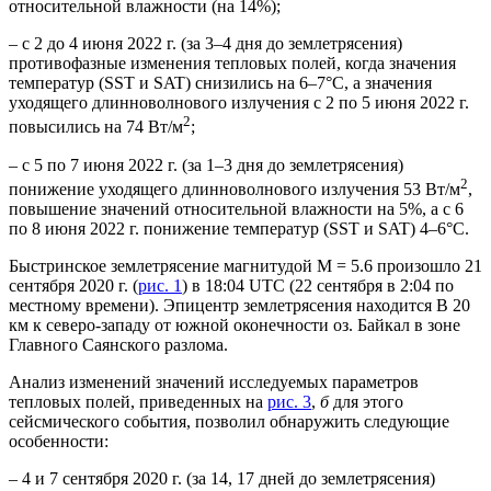
относительной влажности (на 14%);
– с 2 до 4 июня 2022 г. (за 3–4 дня до землетрясения)
противофазные изменения тепловых полей, когда значения
температур (SST и SAT) снизились на 6–7°C, а значения
уходящего длинноволнового излучения с 2 по 5 июня 2022 г.
2
повысились на 74 Вт/м
;
– с 5 по 7 июня 2022 г. (за 1–3 дня до землетрясения)
2
понижение уходящего длинноволнового излучения 53 Вт/м
,
повышение значений относительной влажности на 5%, а с 6
по 8 июня 2022 г. понижение температур (SST и SAT) 4–6°C.
Быстринское землетрясение магнитудой М = 5.6 произошло 21
сентября 2020 г. (
рис. 1
) в 18:04 UTC (22 сентября в 2:04 по
местному времени). Эпицентр землетрясения находится В 20
км к северо-западу от южной оконечности оз. Байкал в зоне
Главного Саянского разлома.
Анализ изменений значений исследуемых параметров
тепловых полей, приведенных на
рис. 3
,
б
для этого
сейсмического события, позволил обнаружить следующие
особенности:
– 4 и 7 сентября 2020 г. (за 14, 17 дней до землетрясения)