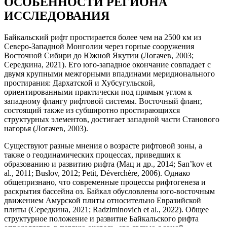
ОСОБЕННОСТИ РЕГИОНА
ИССЛЕДОВАНИЯ
Байкальский рифт простирается более чем на 2500 км из
Северо-Западной Монголии через горные сооружения
Восточной Сибири до Южной Якутии (Логачев, 2003;
Середкина, 2021). Его юго-западное окончание совпадает с
двумя крупными межгорными впадинами меридионального
простирания: Дархатской и Хубсугульской,
ориентированными практически под прямым углом к
западному флангу рифтовой системы. Восточный фланг,
состоящий также из субширотно простирающихся
структурных элементов, достигает западной части Станового
нагорья (Логачев, 2003).
Существуют разные мнения о возрасте рифтовой зоны, а
также о геодинамических процессах, приведших к
образованию и развитию рифта (Мац и др., 2014; San’kov et
al., 2011; Buslov, 2012; Petit, Déverchère, 2006). Однако
общепризнано, что современные процессы рифтогенеза и
раскрытия бассейна оз. Байкал обусловлены юго-восточным
движением Амурской плиты относительно Евразийской
плиты (Середкина, 2021; Radziminovich et al., 2022). Общее
структурное положение и развитие Байкальского рифта