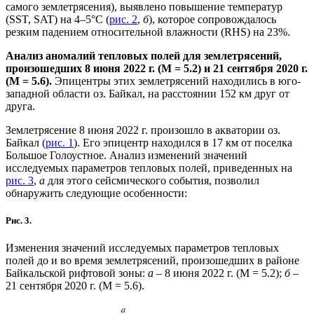
самого землетрясения), выявлено повышение температур
(SST, SAT) на 4–5°C (
рис. 2
,
б
), которое сопровождалось
резким падением относительной влажности (RHS) на 23%.
Анализ аномалий тепловых полей для землетрясений,
произошедших 8 июня 2022 г. (М = 5.2) и 21 сентября 2020 г.
(М = 5.6).
Эпицентры этих землетрясений находились в юго-
западной области оз. Байкал, на расстоянии 152 км друг от
друга.
Землетрясение 8 июня 2022 г. произошло в акватории оз.
Байкал (
рис. 1
). Его эпицентр находился в 17 км от поселка
Большое Голоустное. Анализ изменений значений
исследуемых параметров тепловых полей, приведенных на
рис. 3
,
а
для этого сейсмического события, позволил
обнаружить следующие особенности:
Рис. 3.
Изменения значений исследуемых параметров тепловых
полей до и во время землетрясений, произошедших в районе
Байкальской рифтовой зоны:
а
– 8 июня 2022 г. (М = 5.2);
б
–
21 сентября 2020 г. (М = 5.6).