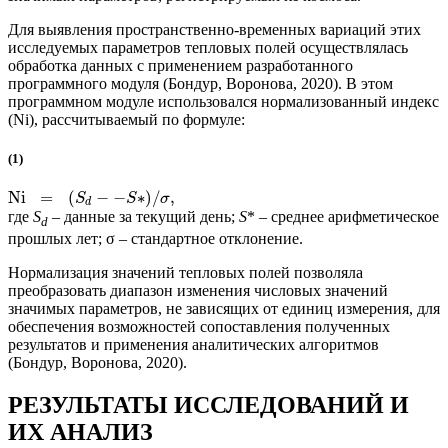
Для выявления пространственно-временных вариаций этих
исследуемых параметров тепловых полей осуществлялась
обработка данных с применением разработанного
программного модуля (Бондур, Воронова, 2020). В этом
программном модуле использовался нормализованный индекс
(Ni), рассчитываемый по формуле:
(1)
Ni
=
(
−
−
∗
)
/
,
S
S
σ
d
где
S
– данные за текущий день;
S
* – среднее арифметическое
d
прошлых лет; σ – стандартное отклонение.
Нормализация значений тепловых полей позволяла
преобразовать диапазон изменения числовых значений
значимых параметров, не зависящих от единиц измерения, для
обеспечения возможностей сопоставления полученных
результатов и применения аналитических алгоритмов
(Бондур, Воронова, 2020).
РЕЗУЛЬТАТЫ ИССЛЕДОВАНИЙ И
ИХ АНАЛИЗ