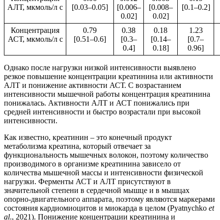
АЛТ, мкмоль/л с
[0.03–0.05]
[0.006–
[0.008–
[0.1–0.2]
0.02]
0.02]
Концентрация
0.79
0.38
0.18
1.23
АСТ, мкмоль/л с
[0.51–0.6]
[0.3–
[0.14–
[0.7–
0.4]
0.18]
0.96]
Однако после нагрузки низкой интенсивности выявлено
резкое повышение концентрации креатинина или активности
АЛТ и понижение активности АСТ. С возрастанием
интенсивности мышечной работы концентрация креатинина
понижалась. Активности АЛТ и АСТ понижались при
средней интенсивности и быстро возрастали при высокой
интенсивности.
Как известно, креатинин – это конечный продукт
метаболизма креатина, который отвечает за
функциональность мышечных волокон, поэтому количество
производимого в организме креатинина зависело от
количества мышечной массы и интенсивности физической
нагрузки. Ферменты АСТ и АЛТ присутствуют в
значительной степени в сердечной мышце и в мышцах
опорно-двигательного аппарата, поэтому являются маркерами
состояния кардиомиоцитов и миокарда в целом (Pyatnychko
et
al
., 2021). Понижение концентрации креатинина и