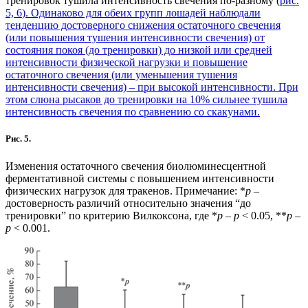
тренировок тушила интенсивность свечения по-разному (
рис.
5, 6
). Одинаково для обеих групп лошадей наблюдали
тенденцию достоверного снижения остаточного свечения
(или повышения тушения интенсивности свечения) от
состояния покоя (до тренировки) до низкой или средней
интенсивности физической нагрузки и повышение
остаточного свечения (или уменьшения тушения
интенсивности свечения) – при высокой интенсивности. При
этом слюна рысаков до тренировки на 10% сильнее тушила
интенсивность свечения по сравнению со скакунами.
Рис. 5.
Изменения остаточного свечения биолюминесцентной
ферментативной системы с повышением интенсивности
физических нагрузок для тракенов. Примечание: *
р
–
достоверность различий относительно значения “до
тренировки” по критерию Вилкоксона, где *
р
–
p
< 0.05, **
р
–
p
< 0.001.