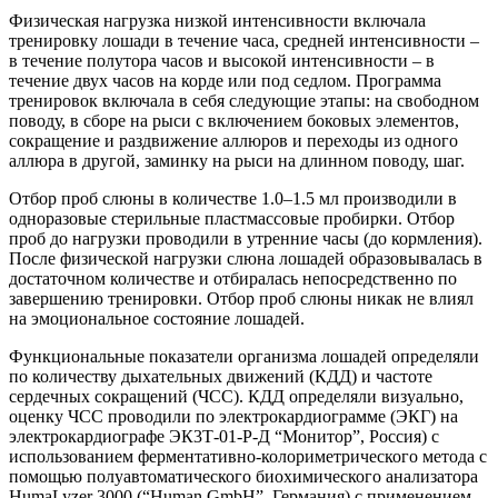
Физическая нагрузка низкой интенсивности включала
тренировку лошади в течение часа, средней интенсивности –
в течение полутора часов и высокой интенсивности – в
течение двух часов на корде или под седлом. Программа
тренировок включала в себя следующие этапы: на свободном
поводу, в сборе на рыси с включением боковых элементов,
сокращение и раздвижение аллюров и переходы из одного
аллюра в другой, заминку на рыси на длинном поводу, шаг.
Отбор проб слюны в количестве 1.0–1.5 мл производили в
одноразовые стерильные пластмассовые пробирки. Отбор
проб до нагрузки проводили в утренние часы (до кормления).
После физической нагрузки слюна лошадей образовывалась в
достаточном количестве и отбиралась непосредственно по
завершению тренировки. Отбор проб слюны никак не влиял
на эмоциональное состояние лошадей.
Функциональные показатели организма лошадей определяли
по количеству дыхательных движений (КДД) и частоте
сердечных сокращений (ЧСС). КДД определяли визуально,
оценку ЧСС проводили по электрокардиограмме (ЭКГ) на
электрокардиографе ЭК3Т-01-Р-Д “Монитор”, Россия) с
использованием ферментативно-колориметрического метода с
помощью полуавтоматического биохимического анализатора
HumaLyzer 3000 (“Human GmbH”, Германия) с применением