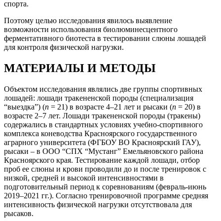
спорта.
Поэтому целью исследования явилось выявление
возможности использования биолюминесцентного
ферментативного биотеста в тестировании слюны лошадей
для контроля физической нагрузки.
МАТЕРИАЛЫ И МЕТОДЫ
Объектом исследования являлись две группы спортивных
лошадей: лошади тракененской породы (специализация
“выездка”) (
n
= 21) в возрасте 4–21 лет и рысаки (
n
= 20) в
возрасте 2–7 лет. Лошади тракененской породы (тракены)
содержались в стандартных условиях учебно-спортивного
комплекса коневодства Красноярского государственного
аграрного университета (ФГБОУ ВО Красноярский ГАУ),
рысаки – в ООО “СПХ “Мустанг” Емельяновского района
Красноярского края. Тестирование каждой лошади, отбор
проб ее слюны и крови проводили до и после тренировок с
низкой, средней и высокой интенсивностями в
подготовительный период к соревнованиям (февраль-июнь
2019–2021 гг.). Согласно тренировочной программе средняя
интенсивность физической нагрузки отсутствовала для
рысаков.