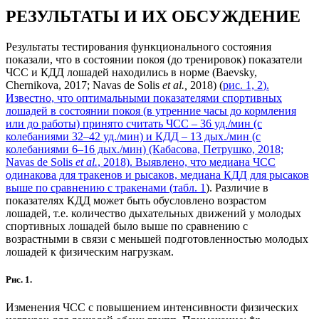
РЕЗУЛЬТАТЫ И ИХ ОБСУЖДЕНИЕ
Результаты тестирования функционального состояния
показали, что в состоянии покоя (до тренировок) показатели
ЧСС и КДД лошадей находились в норме (Baevsky,
Chernikova, 2017; Navas de Solis
et al.,
2018) (
рис. 1, 2
).
Известно, что оптимальными показателями спортивных
лошадей в состоянии покоя (в утренние часы до кормления
или до работы) принято считать ЧСС – 36 уд./мин (с
колебаниями 32–42 уд./мин) и КДД – 13 дых./мин (с
колебаниями 6–16 дых./мин) (Кабасова, Петрушко, 2018;
Navas de Solis
et al.
, 2018). Выявлено, что медиана ЧСС
одинакова для тракенов и рысаков, медиана КДД для рысаков
выше по сравнению с тракенами (
табл. 1
). Различие в
показателях КДД может быть обусловлено возрастом
лошадей, т.е. количество дыхательных движений у молодых
спортивных лошадей было выше по сравнению с
возрастными в связи с меньшей подготовленностью молодых
лошадей к физическим нагрузкам.
Рис. 1.
Изменения ЧСС с повышением интенсивности физических