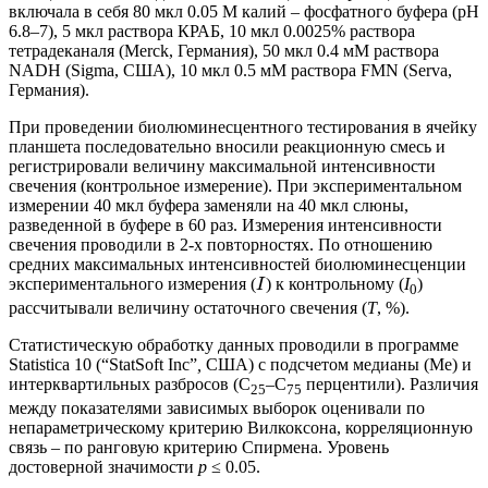
включала в себя 80 мкл 0.05 М калий – фосфатного буфера (рН
6.8–7), 5 мкл раствора КРАБ, 10 мкл 0.0025% раствора
тетрадеканаля (Merck, Германия), 50 мкл 0.4 мМ раствора
NADH (Sigma, США), 10 мкл 0.5 мМ раствора FMN (Serva,
Германия).
При проведении биолюминесцентного тестирования в ячейку
планшета последовательно вносили реакционную смесь и
регистрировали величину максимальной интенсивности
свечения (контрольное измерение). При экспериментальном
измерении 40 мкл буфера заменяли на 40 мкл слюны,
разведенной в буфере в 60 раз. Измерения интенсивности
свечения проводили в 2-х повторностях. По отношению
средних максимальных интенсивностей биолюминесценции
экспериментального измерения (
) к контрольному (
I
)
I
0
рассчитывали величину остаточного свечения (
T
, %).
Статистическую обработку данных проводили в программе
Statistica 10 (“StatSoft Inc”
,
США) с подсчетом медианы (Me) и
интерквартильных разбросов (С
–С
перцентили). Различия
25
75
между показателями зависимых выборок оценивали по
непараметрическому критерию Вилкоксона, корреляционную
связь – по ранговую критерию Спирмена. Уровень
достоверной значимости
р
≤ 0.05.