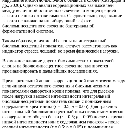
нарушение кислотно-щелочного баланса в слюне (Скворцов и
др., 2020). Однако анализ корреляционных взаимосвязей
между величиной остаточного свечения и концентрацией
лактата не показал зависимости. Следовательно, содержание
лактата не влияло на ингибирующий эффект
биолюминесцентного свечение бактериальной
ферментативной системы.
Таким образом, влияние рН слюны на интегральный
биолюминесцетный показатель следует рассматривать как
индикатор стресса лошадей во время физической нагрузки.
Возможное влияние других биохимических показателей
слюны на биолюминесцентное свечение планируется
проанализировать в дальнейших исследованиях.
Предварительный анализ корреляционной взаимосвязи между
величинами остаточного свечения и биохимическими
показателями сыворотки крови показал, что для рысаков
после нагрузки высокой интенсивности интегральный
биолюминесцентный показатель связан с пониженным
содержанием креатинина (
r
= –0.5;
р
= 0.05). Для тракенов
интегральный биолюминесцентный показатель взаимосвязан
с содержанием общего белка (
r
= 0.5;
р
= 0.05) после нагрузки
низкой интенсивности или с содержанием глюкозы – после
средней интенсивности (
r
= 0.5;
р
= 0.05) и повышением