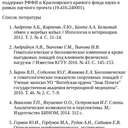
поддержке РФФИ и Красноярского краевого фонда науки в
рамках научного проекта (19-416-240001).
Список литературы
Андреева А.Б., Карпенко Л.Ю., Бахта А.А.
Белковый
обмен у жеребых кобыл // Иппология и ветеринария.
2012. Т. 2. № 4. С. 11–14.
Андрийчук А.В., Ткаченко Г.М., Ткачова И.В.
Гематологические и биохимические изменения в крови
выездковых лошадей под влиянием физических
нагрузок // Известия КГТУ. 2016. № 43. С. 145–153.
Баран
В.П.,
Соболева
Ю.Г,
Жвикова
Е.А.
Биохимические
и гематологические показатели спортивных лошадей //
Ученые записки УО “Витебская ордена “Знак Почета”
государственная академия ветеринарной медицины".
2010. Т. 46. № 2. С. 7–9.
Вавилова Т.П., Янушевич О.О., Островская И.Г.
Слюна.
Аналитические возможности и перспективы. М.:
Издательство БИНОМ, 2014. 312 с.
Герман Ю.И., Горбуков М.А., Рудак А.Н., Садыков Е.В.
Определение морфометрических, экстерьерно-