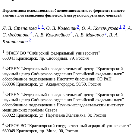
Перспективы использования биолюминесцентного ферментативного
анализа для выявления физической нагрузки спортивных лошадей
1
,
*
2
1
,
3
Л. В. Степанова
,
О. В. Колесник
,
О. А. Коленчукова
,
А.
4
4
3
С. Федотова
,
А. В. Коломейцев
,
А. В. Макаров
,
В. А.
1
,
2
Кратасюк
1
ФГАОУ ВО “Сибирский федеральный университет”
660041 Красноярск, пр. Свободный, 79, Россия
2
ФГБНУ “Федеральный исследовательский центр “Красноярский
научный центр Сибирского отделения Российской академии наук”
обособленное подразделение Институт биофизики СО РАН
660036 Красноярск, ул. Академгородок, 50/50, Россия
3
ФГБНУ “Федеральный исследовательский центр “Красноярский
научный центр Сибирского отделения Российской академии наук”
обособленное подразделение Научно-исследовательский институт
медицинских проблем Севера
660022 Красноярск, ул. Партизана Железняка, 3г, Россия
4
ФГБОУ ВО “Красноярский государственный аграрный университет”
660049 Красноярск, пр. Мира, 90, Россия