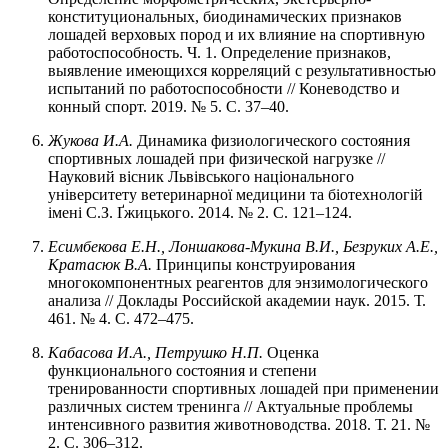
конституциональных, биодинамических признаков
лошадей верховых пород и их влияние на спортивную
работоспособность. Ч. 1. Определение признаков,
выявление имеющихся корреляций с результативностью
испытаний по работоспособности // Коневодство и
конный спорт. 2019. № 5. С. 37–40.
Жукова И.А.
Динамика физиологического состояния
спортивных лошадей при физической нагрузке //
Науковий вісник Львівського національного
університету ветеринарної медицини та біотехнологій
імені С.З. Ґжицького. 2014. № 2. С. 121–124.
Есимбекова Е.Н., Лоншакова-Мукина В.И., Безруких А.Е.,
Кратасюк В.А.
Принципы конструирования
многокомпонентных реагентов для энзимологического
анализа // Доклады Российской академии наук. 2015. Т.
461. № 4. С. 472–475.
Кабасова И.А., Петрушко Н.П.
Оценка
функционального состояния и степени
тренированности спортивных лошадей при применении
различных систем тренинга // Актуальные проблемы
интенсивного развития животноводства. 2018. Т. 21. №
2. С. 306–312.