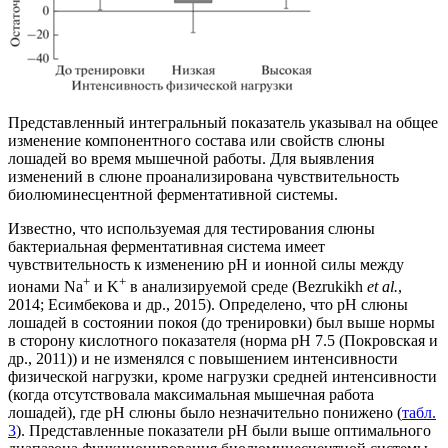
Представленный интегральный показатель указывал на общее
изменение компонентного состава или свойств слюны
лошадей во время мышечной работы. Для выявления
изменений в слюне проанализирована чувствительность
биолюминесцентной ферментативной системы.
Известно, что используемая для тестирования слюны
бактериальная ферментативная система имеет
чувствительность к изменению рН и ионной силы между
+
+
ионами Na
и K
в анализируемой среде (Bezrukikh
et al.
,
2014; Есимбекова и др., 2015). Определено, что рН слюны
лошадей в состоянии покоя (до тренировки) был выше нормы
в сторону кислотного показателя (норма рН 7.5 (Покровская и
др., 2011)) и не изменялся с повышением интенсивности
физической нагрузки, кроме нагрузки средней интенсивности
(когда отсутствовала максимальная мышечная работа
лошадей), где рН слюны было незначительно понижено (
табл.
3
). Представленные показатели рН были выше оптимального