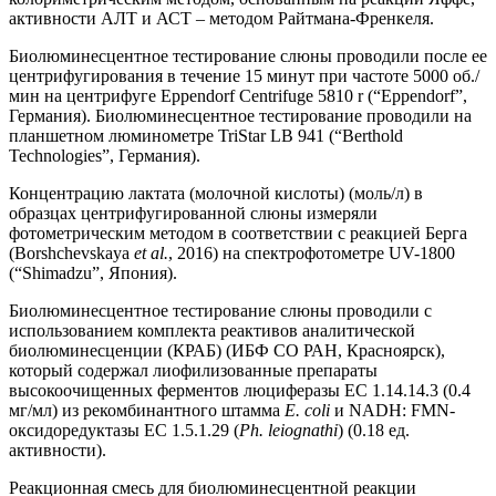
активности АЛТ и АСТ – методом Райтмана-Френкеля.
Биолюминесцентное тестирование слюны проводили после ее
центрифугирования в течение 15 минут при частоте 5000 об./
мин на центрифуге Eppendorf Centrifuge 5810 r (“Eppendorf”,
Германия). Биолюминесцентное тестирование проводили на
планшетном люминометре TriStar LB 941 (“Berthold
Technologies”, Германия).
Концентрацию лактата (молочной кислоты) (моль/л) в
образцах центрифугированной слюны измеряли
фотометрическим методом в соответствии с реакцией Берга
(Borshchevskaya
et al.
, 2016) на спектрофотометре UV-1800
(“Shimadzu”, Япония).
Биолюминесцентное тестирование слюны проводили с
использованием комплекта реактивов аналитической
биолюминесценции (КРАБ) (ИБФ СО РАН, Красноярск),
который содержал лиофилизованные препараты
высокоочищенных ферментов люциферазы EC 1.14.14.3 (0.4
мг/мл) из рекомбинантного штамма
E. coli
и NADH: FMN-
оксидоредуктазы EC 1.5.1.29 (
Ph. leiognathi
) (0.18 ед.
активности).
Реакционная смесь для биолюминесцентной реакции