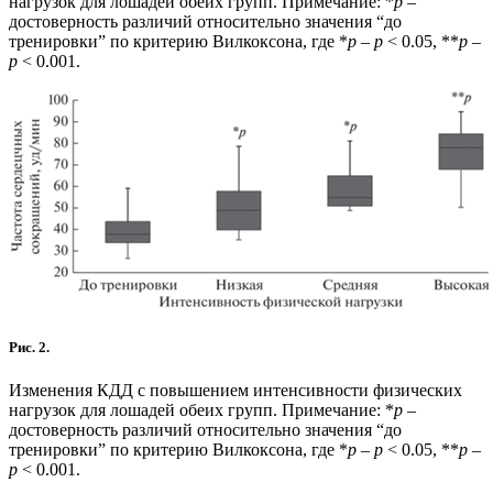
нагрузок для лошадей обеих групп. Примечание: *
р
–
достоверность различий относительно значения “до
тренировки” по критерию Вилкоксона, где *
р
–
p
< 0.05, **
р
–
p
< 0.001.
Рис. 2.
Изменения КДД с повышением интенсивности физических
нагрузок для лошадей обеих групп. Примечание: *
р
–
достоверность различий относительно значения “до
тренировки” по критерию Вилкоксона, где *
р
–
p
< 0.05, **
р
–
p
< 0.001.