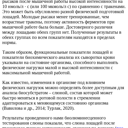
рысаков после мышечной работы высокой интенсивности на
10 нмоль/л · с (или 100 мкмоль/л с) по сравнению с тракенами.
Это может быть обусловлено разной физической подготовкой
лошадей. Молодые рысаки менее тренированные, чем
возрастные тракены, поэтому активность ферментов при
мышечной работе была больше. Достоверного различия
между лошадьми обеих групп нет. Полученные результаты в
обеих группах по всем показателям находятся в пределах
нормы.
Таким образом, функциональные показатели лошадей и
показатели биохимического анализа их сыворотки крови
указывали на состояние организма, способного выполнять
физические нагрузки малой и высокой интенсивности с
максимальной мышечной работой.
Как известно, изменения в организме под влиянием
физических нагрузок можно определять более доступным для
анализа биосубстратом – слюной, состав которой может
быстро меняться в ротовой полости в стремлении
адаптироваться к меняющемуся состоянию организма
(Вавилова и др., 2014; Турлак, 2020).
Результаты проведенного нами биолюминесценного
тестирования слюны показали, что слюна лошадей после