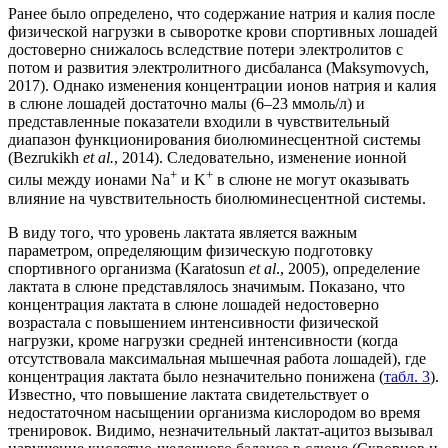
Ранее было определено, что содержание натрия и калия после
физической нагрузки в сыворотке крови спортивных лошадей
достоверно снижалось вследствие потери электролитов с
потом и развития электролитного дисбаланса (Maksymovych,
2017). Однако изменения концентрации ионов натрия и калия
в слюне лошадей достаточно малы (6–23 ммоль/л) и
представленные показатели входили в чувствительный
диапазон функционирования биолюминесцентной системы
(Bezrukikh
et al.
, 2014). Следовательно, изменение ионной
+
+
силы между ионами Na
и K
в слюне не могут оказывать
влияние на чувствительность биолюминесцентной системы.
В виду того, что уровень лактата является важным
параметром, определяющим физическую подготовку
спортивного организма (Karatosun
et al
., 2005), определение
лактата в слюне представлялось значимым. Показано, что
концентрация лактата в слюне лошадей недостоверно
возрасталa с повышением интенсивности физической
нагрузки, кроме нагрузки средней интенсивности (когда
отсутствовала максимальная мышечная работа лошадей), где
концентрация лактата было незначительно пониженa (
табл. 3
).
Известно, что повышение лактата свидетельствует о
недостаточном насыщении организма кислородом во время
тренировок. Видимо, незначительный лактат-ацитоз вызывал