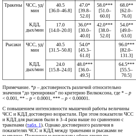
Тракены
ЧСС, уд/
40.5
47.0*
58.0***
68.0**
мин
[36.0–46.8]
[39.8–
[51.0–
[62.0–
52.0]
60.0]
76.0]
КДД,
17.0
36.0**
42.0***
54.0**
дых/мин
[14.0–20.0]
[30.0–
[38.0–
[49.0–
40.0]
52.0]
63.0]
Рысаки
ЧСС, уд/
40.5
54.0*
96.0***
мин
[31.5–50.8]
[45.3–
[82.0–
61.0]
131.3]
КДД,
24.0
48.0***
64.5***
дых/мин
[15.8–24.0]
[36.0–
[55.5–
49.5]
70.5]
Примечание. *
р
– достоверность различий относительно
значения “до тренировки” по критерию Вилкоксона, где * –
p
< 0.001, ** –
p
< 0.0001, *** –
p
< 0.00001.
С повышением интенсивности мышечной работы величины
ЧСС и КДД достоверно возрастали. При этом показатели ЧСС
и КДД для рысаков были в 3–4 раза выше по сравнению с
тракенами (
табл. 1
). Однако достоверного различия в
показателях ЧСС и КДД между тракенами и рысаками не
выявлено. Полученные результаты обеих групп по