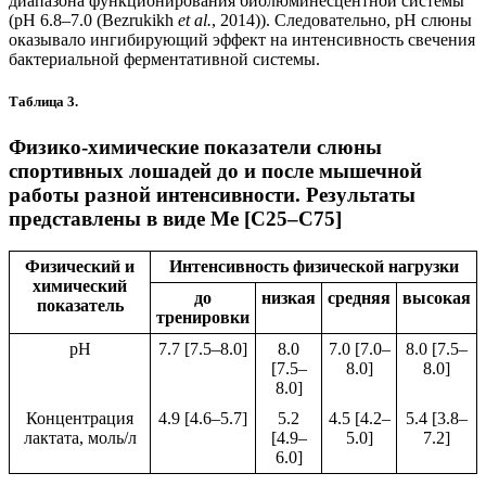
диапазона функционирования биолюминесцентной системы
(рН 6.8–7.0 (Bezrukikh
et al.
, 2014)). Следовательно, рН слюны
оказывало ингибирующий эффект на интенсивность свечения
бактериальной ферментативной системы.
Таблица 3.
Физико-химические показатели слюны
спортивных лошадей до и после мышечной
работы разной интенсивности. Результаты
представлены в виде Me [С25–С75]
Физический и
Интенсивность физической нагрузки
химический
до
низкая
средняя
высокая
показатель
тренировки
рН
7.7 [7.5–8.0]
8.0
7.0 [7.0–
8.0 [7.5–
[7.5–
8.0]
8.0]
8.0]
Концентрация
4.9 [4.6–5.7]
5.2
4.5 [4.2–
5.4 [3.8–
лактата, моль/л
[4.9–
5.0]
7.2]
6.0]