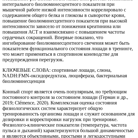
интегрального биолюминесцентного показателя при
мышечной работе низкой интенсивности коррелировало с
содержанием общего белка и глюкозы в сыворотке крови,
повышение биолюминесцентного показателя при высокой
интенсивности зависело от понижения креатинина или
повышения АСТ и взаимосвязано с повышением частоты
сердечных сокращений. Впервые показано, что
ингибирование биолюминесцентного свечения может быть
показателем функционального состояния лошади в тренинге,
что может применяться в спортивном коневодстве для
предупреждения перегрузок.
КЛЮЧЕВЫЕ СЛОВА:
спортивные лошади, слюна,
NADH:FMN-оксидоредуктаза, люцифераза, бактериальная
биолюминесценция
Конный спорт является очень популярным, но требующим
постоянного контроля за состоянием лошади (Герман и др.,
2019; Clémence, 2020). Комплексная оценка состояния
физиологических систем характеризует общую
тренированность организма лошади и служит основанием для
дозировки и корректировки нагрузок при тренировке.
Физиолого-клинические показатели (температура, частота
пульса и дыханий) характеризуются большой динамичностью
и являются объективными, простыми и легкодоступными