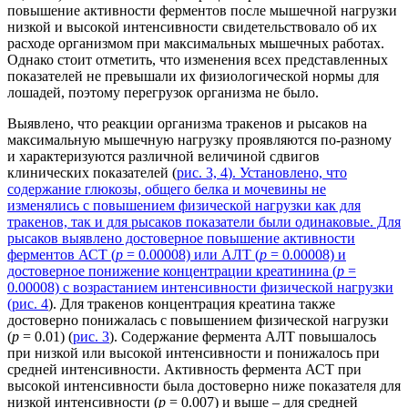
повышение активности ферментов после мышечной нагрузки
низкой и высокой интенсивности свидетельствовало об их
расходе организмом при максимальных мышечных работах.
Однако стоит отметить, что изменения всех представленных
показателей не превышали их физиологической нормы для
лошадей, поэтому перегрузок организма не было.
Выявлено, что реакции организма тракенов и рысаков на
максимальную мышечную нагрузку проявляются по-разному
и характеризуются различной величиной сдвигов
клинических показателей (
рис. 3, 4
). Установлено, что
содержание глюкозы, общего белка и мочевины не
изменялись с повышением физической нагрузки как для
тракенов, так и для рысаков показатели были одинаковые. Для
рысаков выявлено достоверное повышение активности
ферментов АСТ (
р
= 0.00008) или АЛТ (
р
= 0.00008) и
достоверное понижение концентрации креатинина (
р
=
0.00008) с возрастанием интенсивности физической нагрузки
(
рис. 4
). Для тракенов концентрация креатина также
достоверно понижалась с повышением физической нагрузки
(
р
= 0.01) (
рис. 3
). Содержание фермента АЛТ повышалось
при низкой или высокой интенсивности и понижалось при
средней интенсивности. Активность фермента АСТ при
высокой интенсивности была достоверно ниже показателя для
низкой интенсивности (
р
= 0.007) и выше – для средней