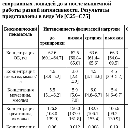
спортивных лошадей до и после мышечной
работы разной интенсивности. Результаты
представлены в виде Me [С25–С75]
Биохимический
Интенсивность физической нагрузки
показатель
до
низкая
средняя
высокая
тренировки
Концентрация
62.6
62.5
63.6
66.3
ОБ, г/л
[60.1–64.7]
[60.8–
[61.4–
[64.0–
65.0]
65.6]
69.5]
Концентрация
4.6
3.0
4.5
4.5
глюкозы, ммоль/
[3.9–5.2]
[2.4–
[4.1–4.6]
[3.9–5.2]
л
4.2]
Концентрция
5.5
5.9
6.0
5.4
мочевины,
[5.1–6.2]
[5.0–
[4.8–6.7]
[4.6–6.7]
ммоль/л
7.0]
Концентрация
126.8
150.0
132.7
106.6
креатинина,
[108.0–
[137.0–
[106.1–
[99.2–
мкмоль/л
139.0]
161.8]
155.4]
139.9]
Концентрация
0.06
0.012
0.008
0.19