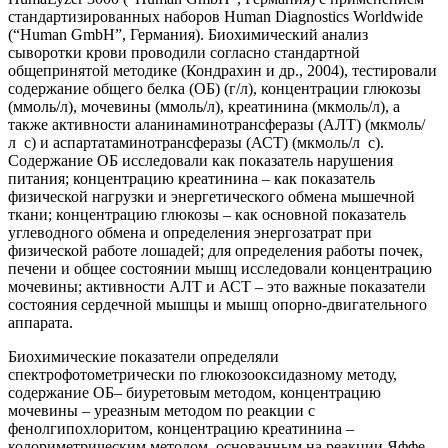
стандартизированных наборов Human Diagnostics Worldwide
(“Human GmbH”, Германия). Биохимический анализ
сыворотки крови проводили согласно стандартной
общепринятой методике (Кондрахин и др., 2004), тестировали
содержание общего белка (ОБ) (г/л), концентрации глюкозы
(ммоль/л), мочевины (ммоль/л), креатинина (мкмоль/л), а
также активности аланинаминотрансферазы (АЛТ) (мкмоль/
л с) и аспартатаминотрансферазы (АСТ) (мкмоль/л с).
Содержание ОБ исследовали как показатель нарушения
питания; концентрацию креатинина – как показатель
физической нагрузки и энергетического обмена мышечной
ткани; концентрацию глюкозы – как основной показатель
углеводного обмена и определения энергозатрат при
физической работе лошадей; для определения работы почек,
печени и общее состоянии мышц исследовали концентрацию
мочевины; активности АЛТ и АСТ – это важные показатели
состояния сердечной мышцы и мышц опорно-двигательного
аппарата.
Биохимические показатели определяли
спектрофотометрически по глюкозооксидазному методу,
содержание ОБ– биуретовым методом, концентрацию
мочевины – уреазным методом по реакции с
фенолгипохлоритом, концентрaцию креатинина –
колориметрическим методом, основанным на реакции Яффе,