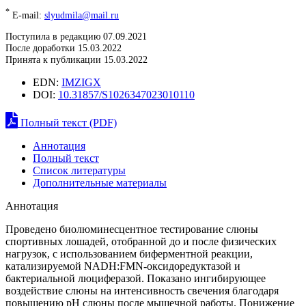
*
E-mail:
slyudmila@mail.ru
Поступила в редакцию 07.09.2021
После доработки 15.03.2022
Принята к публикации 15.03.2022
EDN:
IMZIGX
DOI:
10.31857/S1026347023010110
Полный текст (PDF)
Аннотация
Полный текст
Список литературы
Дополнительные материалы
Аннотация
Проведено биолюминесцентное тестирование слюны
спортивных лошадей, отобранной до и после физических
нагрузок, с использованием биферментной реакции,
катализируемой NADH:FMN-оксидоредуктазой и
бактериальной люциферазой. Показано ингибирующее
воздействие слюны на интенсивность свечения благодаря
повышению рН слюны после мышечной работы. Понижение