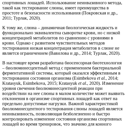
спортивных лошадей. Использование неинвазивного метода,
такой как тестирование слюны, имеет преимущества в
простоте и безопасности использования (Покровская и др.,
2011; Турлак, 2020).
К тому же, слюна – динамичная биологическая жидкость и
функционально эквивалентна сыворотке крови, но с низкой
концентрацией метаболитов по сравнению с уровнями в
крови. Однако с развитием чувствительных методов
тестирования низкая концентрация метаболитов в слюне не
является ограничением (Вавилова и др., 2014; Турлак, 2020).
В настоящее время разработана биосенсорная биотехнология
– биолюминесцентный метод с применением бактериальной
ферментативной системы, который оказался эффективным в
тестировании состояния организма (Esimbekova
et al
., 2014;
Kratasyuk, Esimbekova, 2015; Kratasyuk
et
al
., 2020). Изменение
уровня свечения биолюминесцентной реакции при
воздействии на нее слюны в малом количестве может выявить
отклонения в организме спортивных лошадей как ответ на
предельно допустимые нагрузки. Важной характеристикой
биолюминесцентного тестирования слюны лошадей является
неинвазивность, позволяющая безболезненно и быстро
контролировать изменение состояния организма спортивных
лошадей во время тренировок, что значимо для конного