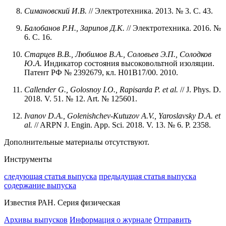
Симановский И.В.
// Электротехника. 2013. № 3. С. 43.
Балобанов Р.Н., Зарипов Д.К.
// Электротехника. 2016. №
6. С. 16.
Старцев
В.В.,
Любимов
В.А.,
Соловьев
Э.П.,
Солодков
Ю.А.
Индикатор состояния высоковольтной изоляции.
Патент РФ № 2392679, кл. H01B17/00. 2010.
Callender G., Golosnoy I.O., Rapisarda P. et al.
// J. Phys. D.
2018. V. 51. № 12. Art. № 125601.
Ivanov D.A., Golenishchev-Kutuzov A.V., Yaroslavsky D.A. et
al.
// ARPN J. Engin. App. Sci. 2018. V. 13. № 6. P. 2358.
Дополнительные материалы отсутствуют.
Инструменты
следующая статья выпуска
предыдущая статья выпуска
содержание выпуска
Известия РАН. Серия физическая
Архивы выпусков
Информация о журнале
Отправить