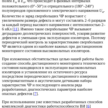
полей
E
и
E
, что происходит в фазовых интервалах
u
a
положительного (0°–50°) и отрицательного (180°–240°)
полупериодов приложенного электрического напряжения
U
.
a
Количество и заряд сверхбольших ЧР возрастают с
увеличением размера дефекта и могут составлять 2–6 разрядов
за каждый период высокого напряжения с интенсивностью 2–
6 нКл [
11
]. Именно такие сверхбольшие ЧР вызывают
деградацию диэлектрических поверхностей, ускоряя развитие
дефектов и уменьшая срок эксплуатации изоляторов. Поэтому
периодический контроль за характеристиками сверхбольших
ЧР является одним из наиболее важных при дистанционном
мониторинге состояния высоковольтных изоляторов.
При изложенных обстоятельствах целью нашей работы было
создание способа дистанционного мониторинга технического
состояния находящихся в эксплуатации высоковольтных
изоляторов и установление их остаточного ресурса
посредством периодического дистанционного измерения
электромагнитным и акустическим датчиками набора
характеристик ЧР и последующего анализа ряда
разработанных диагностических параметров наиболее
опасных дефектов [
7
].
При использовании уже известных разработанных способов
комплексной диагностики работоспособности ВИ [
6
]