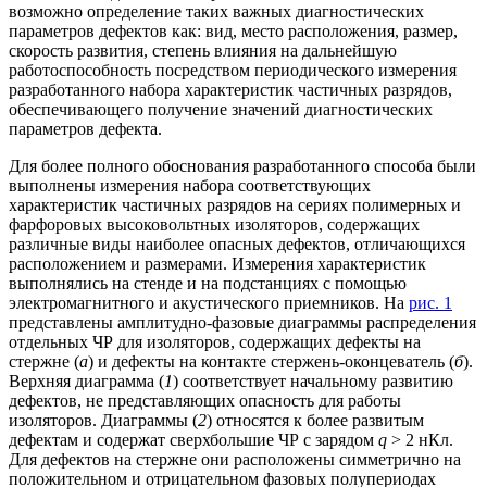
возможно определение таких важных диагностических
параметров дефектов как: вид, место расположения, размер,
скорость развития, степень влияния на дальнейшую
работоспособность посредством периодического измерения
разработанного набора характеристик частичных разрядов,
обеспечивающего получение значений диагностических
параметров дефекта.
Для более полного обоснования разработанного способа были
выполнены измерения набора соответствующих
характеристик частичных разрядов на сериях полимерных и
фарфоровых высоковольтных изоляторов, содержащих
различные виды наиболее опасных дефектов, отличающихся
расположением и размерами. Измерения характеристик
выполнялись на стенде и на подстанциях с помощью
электромагнитного и акустического приемников. На
рис. 1
представлены амплитудно-фазовые диаграммы распределения
отдельных ЧР для изоляторов, содержащих дефекты на
стержне (
а
) и дефекты на контакте стержень-оконцеватель (
б
).
Верхняя диаграмма (
1
) соответствует начальному развитию
дефектов, не представляющих опасность для работы
изоляторов. Диаграммы (
2
) относятся к более развитым
дефектам и содержат сверхбольшие ЧР с зарядом
q
> 2 нКл.
Для дефектов на стержне они расположены симметрично на
положительном и отрицательном фазовых полупериодах