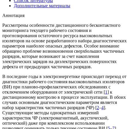
Список литературы
Дополнительные материалы
Аннотация
Рассмотрены особенности дистанционного бесконтактного
мониторинга текущего рабочего состояния и
прогнозирования остаточного ресурса высоковольтных
изоляторов на основе разработанного набора диагностических
параметров наиболее опасных дефектов. Особое внимание
обращено проблеме возникновения сверхбольших частичных
разрядов, которые возникают за счет накопления
электрических зарядов на диэлектрических поверхностях
дефекта от предыдущих частичных разрядов.
В последние годы в электроэнергетике происходит переход от
диагностики рабочего состояния высоковольтных изоляторов
(ВИ) при планово-профилактических обследованиях с
отключением оборудования от электрической сети [
1
] к
дистанционному контролю в процессе эксплуатации. В обоих
случаях основным диагностическим параметром является
набор характеристик частичных разрядов (ЧР) [
2
–
4
].
Существующие методы однократных измерений
характеристик ЧР (электромагнитный, акустический,
оптический) даже при комплексном использовании
позволяют оценивать только текущее состояние ВИ [
5
–
7
].