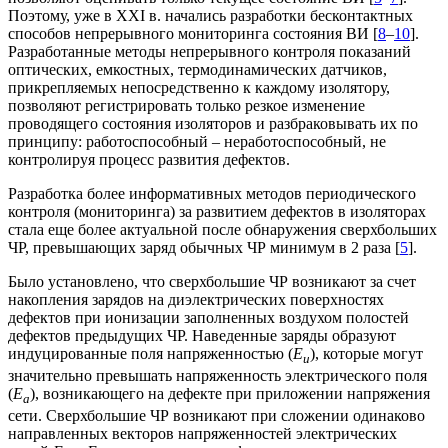
Поэтому, уже в ХХI в. начались разработки бесконтактных
способов непрерывного мониторинга состояния ВИ [
8
–
10
].
Разработанные методы непрерывного контроля показаний
оптических, емкостных, термодинамических датчиков,
прикрепляемых непосредственно к каждому изолятору,
позволяют регистрировать только резкое изменение
проводящего состояния изоляторов и разбраковывать их по
принципу: работоспособный – неработоспособный, не
контролируя процесс развития дефектов.
Разработка более информативных методов периодического
контроля (мониторинга) за развитием дефектов в изоляторах
стала еще более актуальной после обнаружения сверхбольших
ЧР, превышающих заряд обычных ЧР минимум в 2 раза [
5
].
Было установлено, что сверхбольшие ЧР возникают за счет
накопления зарядов на диэлектрических поверхностях
дефектов при ионизации заполненных воздухом полостей
дефектов предыдущих ЧР. Наведенные заряды образуют
индуцированные поля напряженностью (
E
), которые могут
u
значительно превышать напряженность электрического поля
(
E
), возникающего на дефекте при приложении напряжения
a
сети. Сверхбольшие ЧР возникают при сложении одинаково
направленных векторов напряженностей электрических