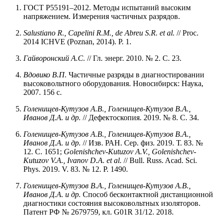
ГОСТ Р55191–2012. Методы испытаний высоким
напряжением. Измерения частичных разрядов.
Salustiano
R.,
Capelini
R.M.,
de Abreu
S.R.
et al.
// Proc.
2014 ICHVE (Poznan, 2014). P. 1.
Гайворонский А.С.
// Гл. энерг. 2010. № 2. С. 23.
Вдовико В.П.
Частичные разряды в диагностировании
высоковольтного оборудования. Новосибирск: Наука,
2007. 156 с.
Голенищев-Кутузов А.В., Голенищев-Кутузов В.А.,
Иванов Д.А. и др.
// Дефектоскопия. 2019. № 8. С. 34.
Голенищев-Кутузов А.В., Голенищев-Кутузов В.А.,
Иванов Д.А. и др.
// Изв. РАН. Сер. физ. 2019. Т. 83. №
12. С. 1651;
Golenishchev-Kutuzov A.V., Golenishchev-
Kutuzov V.A., Ivanov D.A. et al.
// Bull. Russ. Acad. Sci.
Phys. 2019. V. 83. № 12. P. 1490.
Голенищев-Кутузов
В.А.,
Голенищев-Кутузов
А.В.,
Иванов
Д.А.
и др.
Способ бесконтактной дистанционной
диагностики состояния высоковольтных изоляторов.
Патент РФ № 2679759, кл. G01R 31/12. 2018.