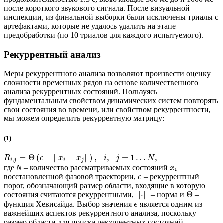
после короткого звукового сигнала. После визуальной
инспекции, из финальной выборки были исключены триалы с
артефактами, которые не удалось удалить на этапе
предобработки (по 10 триалов для каждого испытуемого).
Рекуррентный анализ
Меры рекуррентного анализа позволяют произвести оценку
сложности временных рядов на основе количественного
анализа рекуррентных состояний. Пользуясь
фундаментальным свойством динамических систем повторять
свои состояния во времени, или свойством рекуррентности,
мы можем определить рекуррентную матрицу:
(1)
=
Θ
(
−
|
|
−
|
|
)
,
,
=
1
…
,
R
ϵ
x
x
i
j
N
,
i
j
i
j
где
N –
количество рассматриваемых состояний
x
i
восстановленной фазовой траектории,
– рекуррентный
ϵ
порог, обозначающий размер области, входящие в которую
|
|
⋅
|
|
Θ
состояния считаются рекуррентными,
– норма и
–
функция Хевисайда. Выбор значения
является одним из
ϵ
важнейших аспектов рекуррентного анализа, поскольку
размер области для поиска рекуррентных состояний