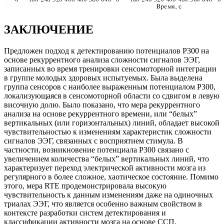
ЗАКЛЮЧЕНИЕ
Предложен подход к детектированию потенциалов P300 на
основе рекуррентного анализа сложности сигналов ЭЭГ,
записанных во время тренировки сенсомоторной интеграции
в группе молодых здоровых испытуемых. Была выделена
группа сенсоров с наиболее выраженным потенциалом P300,
локализующаяся в сенсомоторной области со сдвигом в левую
височную долю. Было показано, что мера рекуррентного
анализа на основе рекуррентного времени, или “белых”
вертикальных (или горизонтальных) линий, обладает высокой
чувствительностью к изменениям характеристик сложности
сигналов ЭЭГ, связанных с восприятием стимула. В
частности, возникновение потенциала P300 связано с
увеличением количества “белых” вертикальных линий, что
характеризует переход электрической активности мозга из
регулярного в более сложное, хаотическое состояние. Помимо
этого, мера RTE продемонстрировала высокую
чувствительность к данным изменениям даже на одиночных
триалах ЭЭГ, что является особенно важным свойством в
контексте разработки систем детектирования и
классификации активности мозга на основе ССП.