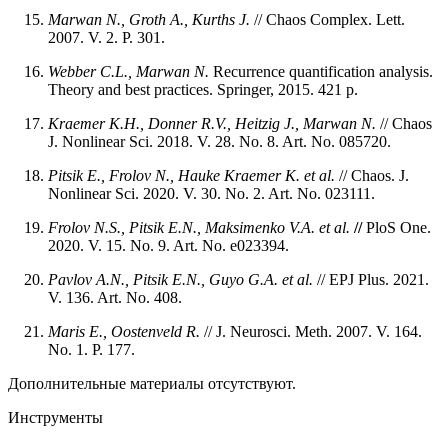
Marwan N., Groth A., Kurths J.
// Chaos Complex. Lett.
2007. V. 2. P. 301.
Webber C.L., Marwan N.
Recurrence quantification analysis.
Theory and best practices. Springer, 2015. 421 p.
Kraemer
K.H.,
Donner
R.V.,
Heitzig
J.,
Marwan
N.
// Chaos
J. Nonlinear Sci. 2018. V. 28. No. 8. Art. No. 085720.
Pitsik
E.,
Frolov
N.,
Hauke Kraemer
K.
et al.
// Chaos. J.
Nonlinear Sci. 2020. V. 30. No. 2. Art. No. 023111.
Frolov N.S., Pitsik E.N., Maksimenko V.A. et al.
//
PloS One.
2020. V. 15. No. 9. Art. No. e023394.
Pavlov
A.N.,
Pitsik
E.N.,
Guyo
G.A.
et al.
// EPJ Plus. 2021.
V. 136. Art. No. 408.
Maris E., Oostenveld R.
// J. Neurosci. Meth. 2007. V. 164.
No. 1. P. 177.
Дополнительные материалы отсутствуют.
Инструменты