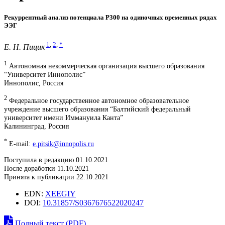
Рекуррентный анализ потенциала Р300 на одиночных временных рядах
ЭЭГ
1
,
2
,
*
Е. Н. Пицик
1
Автономная некоммерческая организация высшего образования
“Университет Иннополис”
Иннополис, Россия
2
Федеральное государственное автономное образовательное
учреждение высшего образования “Балтийский федеральный
университет имени Иммануила Канта”
Калининград, Россия
*
E-mail:
e.pitsik@innopolis.ru
Поступила в редакцию 01.10.2021
После доработки 11.10.2021
Принята к публикации 22.10.2021
EDN:
XEEGIY
DOI:
10.31857/S0367676522020247
Полный текст (PDF)