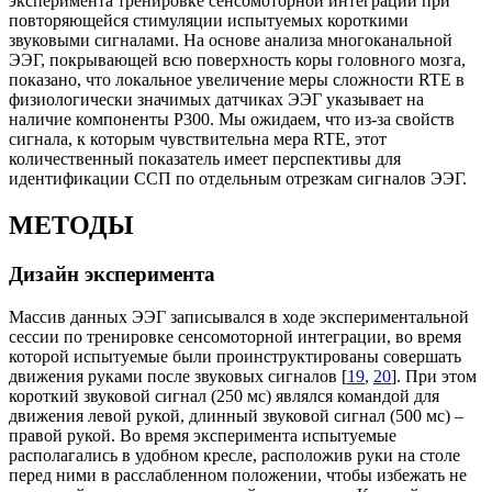
эксперимента тренировке сенсомоторной интеграции при
повторяющейся стимуляции испытуемых короткими
звуковыми сигналами. На основе анализа многоканальной
ЭЭГ, покрывающей всю поверхность коры головного мозга,
показано, что локальное увеличение меры сложности RTE в
физиологически значимых датчиках ЭЭГ указывает на
наличие компоненты P300. Мы ожидаем, что из-за свойств
сигнала, к которым чувствительна мера RTE, этот
количественный показатель имеет перспективы для
идентификации ССП по отдельным отрезкам сигналов ЭЭГ.
МЕТОДЫ
Дизайн эксперимента
Массив данных ЭЭГ записывался в ходе экспериментальной
сессии по тренировке сенсомоторной интеграции, во время
которой испытуемые были проинструктированы совершать
движения руками после звуковых сигналов [
19
,
20
]. При этом
короткий звуковой сигнал (250 мс) являлся командой для
движения левой рукой, длинный звуковой сигнал (500 мс) –
правой рукой. Во время эксперимента испытуемые
располагались в удобном кресле, расположив руки на столе
перед ними в расслабленном положении, чтобы избежать не