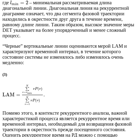
=
2
где
– минимальная рассматриваемая длина
l
m
i
n
диагональной линии. Диагональная линия на рекуррентной
диаграмме означает, что два сегмента фазовой траектории
находились в окрестности друг друга в течение времени,
равному длине линии. Таким образом, высокое значение меры
DET указывает на более упорядоченный и менее сложный
процесс.
“Черные” вертикальные линии оцениваются мерой LAM и
характеризуют временной интервал, в течение которого
состояние системы не изменялось либо изменялось очень
медленно:
(3)
N
(
)
∑
ν
P
ν
=
ν
ν
LAM
=
.
m
i
n
N
(
)
∑
ν
P
ν
=
1
ν
Помимо этого, в контексте рекуррентного анализа, важной
характеристикой процесса является рекуррентное время или
временной интервал, необходимый для возвращения фазовой
траектории в окрестность прежде посещенного состояния.
Оценить рекуррентное время на РД можно с помощью