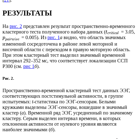
РЕЗУЛЬТАТЫ
На
рис. 2
представлен результат пространственно-временного
кластерного теста полученного набора данных (
= 3.05,
t
c
r
i
t
i
c
a
l
= 0.005). Из
рис. 1
а
видно, что область значимых
p
p
a
i
r
w
i
s
e
изменений сосредоточена в районе левой моторной и
височной области с переходом в правую моторную область.
При этом кластерный тест выделил значимый временной
интервал 292–352 мс, что соответствует локализации ССП
P300 (см.
рис 1
б
).
Рис. 2.
Пространственно-временной кластерный тест данных ЭЭГ,
соответствующих постстимульной активности, в группе
испытуемых:
t
-статистика по ЭЭГ-сенсорам. Белыми
кружками выделены ЭЭГ-сенсоры, вошедшие в значимый
кластер (
а
). Временной ряд ЭЭГ, усредненный по значимому
кластеру. Серым выделен интервал времени, в которых
отклонения активности от нулевого уровня являются
наиболее значимыми (
б
).