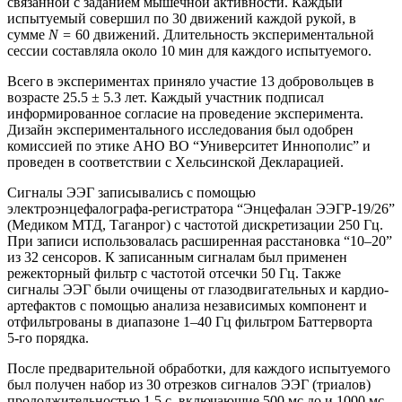
связанной с заданием мышечной активности. Каждый
испытуемый совершил по 30 движений каждой рукой, в
сумме
N =
60 движений. Длительность экспериментальной
сессии составляла около 10 мин для каждого испытуемого.
Всего в экспериментах приняло участие 13 добровольцев в
возрасте 25.5 ± 5.3 лет. Каждый участник подписал
информированное согласие на проведение эксперимента.
Дизайн экспериментального исследования был одобрен
комиссией по этике АНО ВО “Университет Иннополис” и
проведен в соответствии с Хельсинской Декларацией.
Сигналы ЭЭГ записывались с помощью
электроэнцефалографа-регистратора “Энцефалан ЭЭГР-19/26”
(Медиком МТД, Таганрог) с частотой дискретизации 250 Гц.
При записи использовалась расширенная расстановка “10–20”
из 32 сенсоров. К записанным сигналам был применен
режекторный фильтр с частотой отсечки 50 Гц. Также
сигналы ЭЭГ были очищены от глазодвигательных и кардио-
артефактов с помощью анализа независимых компонент и
отфильтрованы в диапазоне 1–40 Гц фильтром Баттерворта
5‑го порядка.
После предварительной обработки, для каждого испытуемого
был получен набор из 30 отрезков сигналов ЭЭГ (триалов)
продолжительностью 1.5 с, включающие 500 мс до и 1000 мс