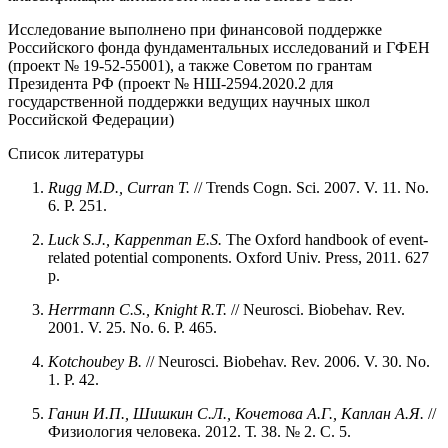
Исследование выполнено при финансовой поддержке
Российского фонда фундаментальных исследований и ГФЕН
(проект № 19-52-55001), а также Советом по грантам
Президента РФ (проект № НШ-2594.2020.2 для
государственной поддержки ведущих научных школ
Российской Федерации)
Список литературы
Rugg M.D., Curran T.
// Trends Cogn. Sci. 2007. V. 11. No.
6. P. 251.
Luck S.J., Kappenman E.S.
The Oxford handbook of event-
related potential components. Oxford Univ. Press, 2011. 627
p.
Herrmann C.S., Knight R.T.
// Neurosci. Biobehav. Rev.
2001. V. 25. No. 6. P. 465.
Kotchoubey B.
// Neurosci. Biobehav. Rev. 2006. V. 30. No.
1. P. 42.
Ганин И.П., Шишкин C.Л., Кочетова А.Г., Каплан А.Я.
//
Физиология человека. 2012. Т. 38. № 2. С. 5.