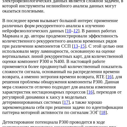
электрофизиологических данных является сложной задачей, в
которой инструменты нелинейного анализа данных могут
оказаться полезными.
В последнее время вызывает большой интерес применение
различных форм рекуррентного анализа к изучению
нейрофизиологических данных [
10
–
12
]. В ранних работах
Марвана и др. авторы продемонстрировали эффективность
количественного рекуррентного анализа временных рядов
при различении компонентов ССП [
13
‒
15
]. С этой целью они
использовали меру ламинарности, основанную на оценке
вертикальных линий рекуррентных карт, для количественной
оценки компонент P300 и N400. В настоящей работе
применяется более продвинутый количественный показатель
сложности сигнала, основанный на распределении времени
возврата, а именно энтропия времени возврата, RTE [
16
], для
решения проблемы обнаружения компоненты P300. Данная
мера сложности отлично подходит для анализа изменения
характеристик нестационарных процессов [
16
], переходов от
регулярной динамики к хаосу в модельных
детерминированных системах [
17
], а также хорошо
зарекомендовала себя при решении задачи по идентификации
паттерна моторной активности по сигналам ЭЭГ [
18
].
Детектирование потенциала P300 проводится в ходе