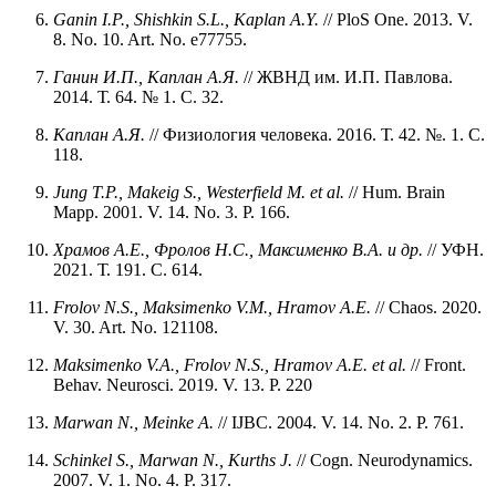
Ganin I.P., Shishkin S.L., Kaplan A.Y.
// PloS One. 2013. V.
8. No. 10. Art. No. e77755.
Ганин И.П., Каплан А.Я.
// ЖВНД им. И.П. Павлова.
2014. Т. 64. № 1. С. 32.
Каплан А.Я.
// Физиология человека. 2016. Т. 42. №. 1. С.
118.
Jung T.P., Makeig S., Westerfield M. et al.
// Hum. Brain
Mapp. 2001. V. 14. No. 3. P. 166.
Храмов А.Е., Фролов Н.С., Максименко В.А. и др.
// УФН.
2021. Т. 191. С. 614.
Frolov N.S., Maksimenko V.M., Hramov A.E.
// Chaos. 2020.
V. 30. Art. No. 121108.
Maksimenko V.A., Frolov N.S., Hramov A.E. et al.
// Front.
Behav. Neurosci. 2019. V. 13. P. 220
Marwan N., Meinke A.
// IJBC. 2004. V. 14. No. 2. P. 761.
Schinkel S., Marwan N., Kurths J.
// Cogn. Neurodynamics.
2007. V. 1. No. 4. P. 317.