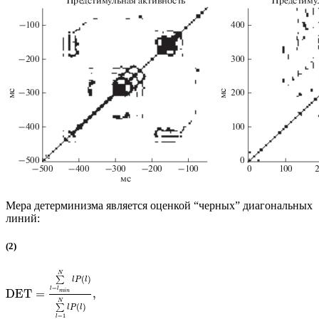
Мера детерминизма является оценкой “черных” диагональных
линий:
(2)
N
(
)
∑
l
P
l
=
l
l
DET
=
,
m
i
n
N
(
)
∑
l
P
l
=
1
l