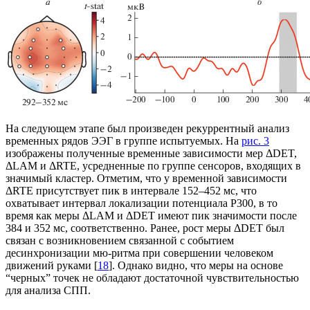
На следующем этапе был произведен рекуррентный анализ
временных рядов ЭЭГ в группе испытуемых. На
рис. 3
изображены полученные временные зависимости мер ΔDET,
ΔLAM и ΔRTE, усредненные по группе сенсоров, входящих в
значимый кластер. Отметим, что у временной зависимости
ΔRTE присутствует пик в интервале 152–452 мс, что
охватывает интервал локализации потенциала P300, в то
время как меры ΔLAM и ΔDET имеют пик значимости после
384 и 352 мс, соответственно. Ранее, рост меры ΔDET был
связан с возникновением связанной с событием
десинхронизации мю-ритма при совершении человеком
движений руками [
18
]. Однако видно, что меры на основе
“черных” точек не обладают достаточной чувствительностью
для анализа СПП.