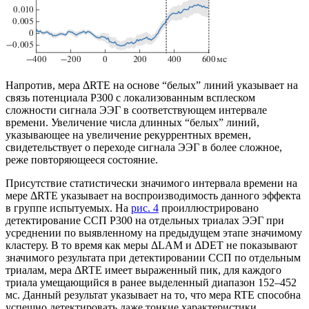
Напротив, мера ΔRTE на основе “белых” линий указывает на
связь потенциала P300 с локализованным всплеском
сложности сигнала ЭЭГ в соответствующем интервале
времени. Увеличение числа длинных “белых” линий,
указывающее на увеличение рекуррентных времен,
свидетельствует о переходе сигнала ЭЭГ в более сложное,
реже повторяющееся состояние.
Присутствие статистически значимого интервала времени на
мере ΔRTE указывает на воспроизводимость данного эффекта
в группе испытуемых. На
рис. 4
проиллюстрировано
детектирование ССП P300 на отдельных триалах ЭЭГ при
усреднении по выявленному на предыдущем этапе значимому
кластеру. В то время как меры ΔLAM и ΔDET не показывают
значимого результата при детектировании ССП по отдельным
триалам, мера ΔRTE имеет выраженный пик, для каждого
триала умещающийся в ранее выделенный диапазон 152–452
мс. Данный результат указывает на то, что мера RTE способна
успешно детектировать даже тонкие характеристики