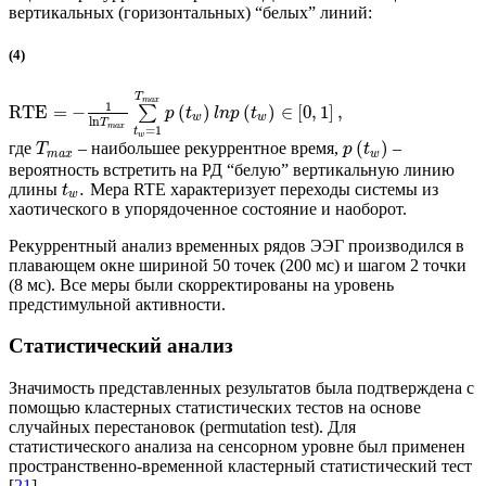
вертикальных (горизонтальных) “белых” линий:
(4)
T
m
a
x
1
RTE
=
−
(
)
(
)
∈
[
0
,
1
]
,
∑
p
t
l
n
p
t
w
w
ln
T
m
a
x
=
1
t
w
(
)
где
– наибольшее рекуррентное время,
–
T
p
t
m
a
x
w
вероятность встретить на РД “белую” вертикальную линию
.
длины
Мера RTE характеризует переходы системы из
t
w
хаотического в упорядоченное состояние и наоборот.
Рекуррентный анализ временных рядов ЭЭГ производился в
плавающем окне шириной 50 точек (200 мс) и шагом 2 точки
(8 мс). Все меры были скорректированы на уровень
предстимульной активности.
Статистический анализ
Значимость представленных результатов была подтверждена с
помощью кластерных статистических тестов на основе
случайных перестановок (permutation test). Для
статистического анализа на сенсорном уровне был применен
пространственно-временной кластерный статистический тест
[
21
].