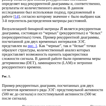
определяет вид рекуррентной диаграммы и, соответственно,
результаты ее количественного анализа. В данном
исследовании был использован подход, предложенный в
работе [
14
], согласно которому значение
было выбрано как
ϵ
3-й персентиль распределения матрицы расстояний.
Визуализацией бинарной матрицы
является рекуррентная
R
диаграмма, состоящая из “черных” (рекуррентных) и “белых”
(нерекуррентных) точек. Пример рекуррентной диаграммы,
посчитанной для двух временных интервалов ЭЭГ,
представлен на
рис. 1
. Как “черные”, так и “белые” точки
образуют структуры, количественный анализ которых
предоставляет возможность оценить характеристики
сложности сигнала. В данной работе были применены меры
детерминизма (DET), ламинарности (LAM) и энтропии
рекуррентного времени.
Рис. 1.
Пример рекуррентных диаграмм, посчитанных для двух
сегментов временного ряда ЭЭГ: предстимульной активности
(500 мс до сигнала) и постстимульной активности (500 мс
после сигнала).