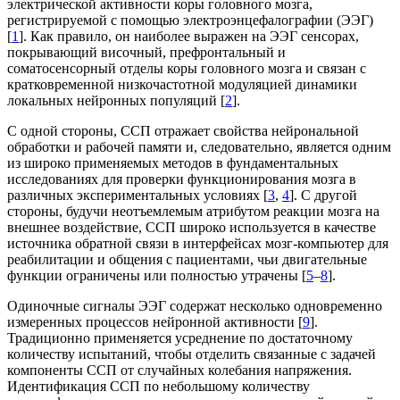
электрической активности коры головного мозга,
регистрируемой с помощью электроэнцефалографии (ЭЭГ)
[
1
]. Как правило, он наиболее выражен на ЭЭГ сенсорах,
покрывающий височный, префронтальный и
соматосенсорный отделы коры головного мозга и связан с
кратковременной низкочастотной модуляцией динамики
локальных нейронных популяций [
2
].
С одной стороны, ССП отражает свойства нейрональной
обработки и рабочей памяти и, следовательно, является одним
из широко применяемых методов в фундаментальных
исследованиях для проверки функционирования мозга в
различных экспериментальных условиях [
3
,
4
]. С другой
стороны, будучи неотъемлемым атрибутом реакции мозга на
внешнее воздействие, ССП широко используется в качестве
источника обратной связи в интерфейсах мозг-компьютер для
реабилитации и общения с пациентами, чьи двигательные
функции ограничены или полностью утрачены [
5
–
8
].
Одиночные сигналы ЭЭГ содержат несколько одновременно
измеренных процессов нейронной активности [
9
].
Традиционно применяется усреднение по достаточному
количеству испытаний, чтобы отделить связанные с задачей
компоненты ССП от случайных колебания напряжения.
Идентификация ССП по небольшому количеству