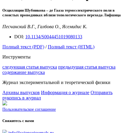
Осцилляции Шубникова –
де
Гааза термоэлектрического поля в
слоистых проводниках вблизи топологического перехода Лифшица
Песчанский В.Г., Галбова О., Ясемидис К.
DOI:
10.1134/S0044451019080133
Полный текст (PDF)
/
Полный текст (HTML)
Инструменты
следующая статья выпуска
предыдущая статья выпуска
содержание выпуска
Журнал экспериментальной и теоретической физики
Архивы выпусков
Информация о журнале
Отправить
рукопись в журнал
Пользовательское соглашение
Свяжитесь с нами
info@sciencejournals.ru