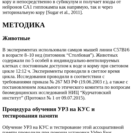
кору и непосредственно в субикулум и получает входы от
нейронов СА1 гиппокампа как напрямую, так и через
энторинальную кору [Sugar et al., 2011].
МЕТОДИКА
Животные
В экспериментах использовали самцов мышей линии С57Bl/6
в возрасте 8–10 нед (питомник “Столбовая”). Животных
содержали по 5 особей в индивидуально-вентилируемых
клетках с постоянным доступом к воде и корму при световом
цикле 12:12 ч. Эксперименты проводили в светлое время
цикла. Исследования проводили в соответствии с
требованиями приказа № 267 МЗ РФ (19.06.2003 г.), а также с
постановлением локального этического комитета по вопросам
биомедицинских исследований НИЦ “Курчатовский
институт” (Протокол № 1 от 09.07.2015).
Процедура обучения УРЗ на КУС и
тестирования памяти
Обучение УРЗ на КУС и тестирование этой ассоциативной
памяти проводили при помощи установки Video Fear