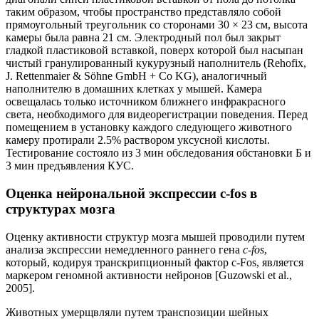
таким образом, чтобы пространство представляло собой
прямоугольный треугольник со сторонами 30 × 23 см, высота
камеры была равна 21 см. Электродный пол был закрыт
гладкой пластиковой вставкой, поверх которой был насыпан
чистый гранулированный кукурузный наполнитель (Rehofix,
J. Rettenmaier & Söhne GmbH + Co KG), аналогичный
наполнителю в домашних клетках у мышей. Камера
освещалась только источником ближнего инфракрасного
света, необходимого для видеорегистрации поведения. Перед
помещением в установку каждого следующего животного
камеру протирали 2.5% раствором уксусной кислоты.
Тестирование состояло из 3 мин обследования обстановки Б и
3 мин предъявления КУС.
Оценка нейрональной экспрессии c-fos в
структурах мозга
Оценку активности структур мозга мышей проводили путем
анализа экспрессии немедленного раннего гена
с-fos
,
который, кодируя транскрипционный фактор с-Fos, является
маркером геномной активности нейронов [Guzowski et al.,
2005].
Животных умерщвляли путем транспозиции шейных