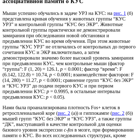
ассоциативной памяти о КУС
Мыши успешно обучались в задаче УРЗ на КУС: на
рис. 1
(б)
представлена кривая обучения у животных группы “КУС
УРЗ” и контрольной группы “КУС без ЭКР”. Животные
контрольной группы практически не демонстрировали
замирания при обследовании новой обстановки и
предъявлении КУС во время обучения. При этом животные
группы “КУС УРЗ” не отличались от контрольных до первого
сочетания КУС и ЭКР включительно, а затем
демонстрировали значимо более высокий уровень замирания
при предъявлении КУС, чем контрольные мыши (фактор
“группа”: F (1, 20) = 126.1,
p
< 0.0001; фактор “время”: F
(6.142, 122.8) = 10.74,
p
< 0.0001; взаимодействие факторов: F
(14, 280) = 11.27,
p
< 0.0001; сравнение групп “КУС без ЭКР”
и “КУС УРЗ” до подачи первого КУС и при первом
предъявлении КУС:
p
= 0.9995, в остальные интервалы
предъявления КУС:
p
< 0.05).
Нами была проанализирована плотность Fos+ клеток в
ретросплениальной коре (
рис. 2
(а)) и гиппокампе (
рис. 2
(б))
мышей групп “КУС без ЭКР” и “КУС УРЗ”, а также группы
“ДК”, выступавшей в качестве контрольной для оценки
базового уровня экспрессии
с-fos
в мозге, при формировании
памяти о КУС. Во всех исследованных структурах, кроме