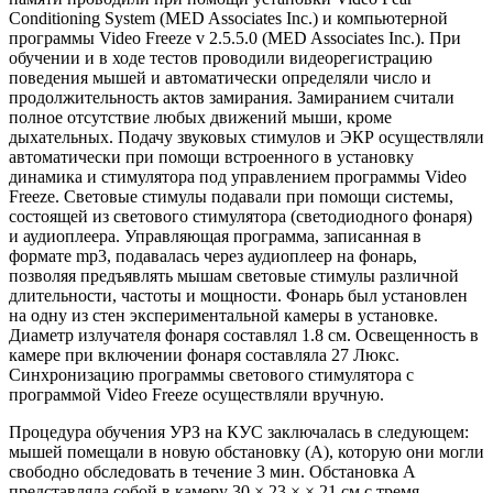
Conditioning System (MED Associates Inc.) и компьютерной
программы Video Freeze v 2.5.5.0 (MED Associates Inc.). При
обучении и в ходе тестов проводили видеорегистрацию
поведения мышей и автоматически определяли число и
продолжительность актов замирания. Замиранием считали
полное отсутствие любых движений мыши, кроме
дыхательных. Подачу звуковых стимулов и ЭКР осуществляли
автоматически при помощи встроенного в установку
динамика и стимулятора под управлением программы Video
Freeze. Световые стимулы подавали при помощи системы,
состоящей из светового стимулятора (светодиодного фонаря)
и аудиоплеера. Управляющая программа, записанная в
формате mp3, подавалась через аудиоплеер на фонарь,
позволяя предъявлять мышам световые стимулы различной
длительности, частоты и мощности. Фонарь был установлен
на одну из стен экспериментальной камеры в установке.
Диаметр излучателя фонаря составлял 1.8 см. Освещенность в
камере при включении фонаря составляла 27 Люкс.
Синхронизацию программы светового стимулятора с
программой Video Freeze осуществляли вручную.
Процедура обучения УРЗ на КУС заключалась в следующем:
мышей помещали в новую обстановку (А), которую они могли
свободно обследовать в течение 3 мин. Обстановка А
представляла собой в камеру 30 × 23 × × 21 см с тремя