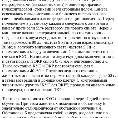
непрозрачными (металлическими) и одной прозрачной
(плексигласовой) стенками и электродным полом. Камера
освещалась только источником ближнего инфракрасного
света, необходимого для видеорегистрации поведения. Перед
помещением в установку каждого следующего животного
камеру протирали 55% раствором этилового спирта. Через 3
мин после начала экспериментальной сессии синхронно
подавали пять двухсекундных повторов чистого звукового
тона (громкость 80 дБ, частота 9 кГц, время нарастания/спада
30 мс) и голубого мигающего света (частота 5 Гц) с
промежутками между включениями 2 с – именно этот сигнал
считался КУС. На последнем двухсекундном включении тона
и света подавали ЭКР силой 0.75 мА и длительностью 2 с.
Такое сочетание КУС и ЭКР повторяли семь раз с
промежутками 40–60 с. После последнего сочетания
животных оставляли в экспериментальной камере еще на 60 с,
а затем возвращали в домашнюю клетку. С контрольными
животными (группа “КУС без ЭКР”) проводили аналогичные
процедуры, но не наносили ЭКР.
Тестирование памяти о КУС проводили через 7 дней после
обучения. При этом животных помещали в обстановку Б,
значительно отличающуюся от обстановки обучения А.
Обстановка Б представляла собой камеру, разделенную по
диагонали синей пластиковой вставкой от пола до потолка