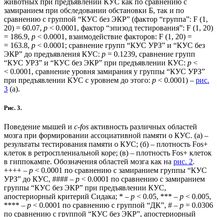
животных при предъявлении КУС как по сравнению с
замиранием при обследовании обстановки Б, так и по
сравнению с группой “КУС без ЭКР” (фактор “группа”: F (1,
20) = 60.07,
p
< 0.0001, фактор “эпизод тестирования”: F (1, 20)
= 186.9,
p
< 0.0001, взаимодействие факторов: F (1, 20) =
= 163.8,
p
< 0.0001; сравнение групп “КУС УРЗ” и “КУС без
ЭКР” до предъявления КУС:
p
= 0.1239, сравнение групп
“КУС УРЗ” и “КУС без ЭКР” при предъявлении КУС:
p
<
< 0.0001, сравнение уровня замирания у группы “КУС УРЗ”
при предъявлении КУС с уровнем до этого:
p
< 0.0001) –
рис.
3
(а).
Рис. 3.
Поведение мышей и
c-fos
активность различных областей
мозга при формировании ассоциативной памяти о КУС. (а) –
результаты тестирования памяти о КУС; (б) – плотность Fos+
клеток в ретросплениальной коре; (в) – плотность Fos+ клеток
в гиппокампе. Обозначения областей мозга как на
рис. 2
.
++++ –
p
< 0.0001 по сравнению с замиранием группы “КУС
УРЗ” до КУС, #### –
p
< 0.0001 по сравнению с замиранием
группы “КУС без ЭКР” при предъявлении КУС,
апостериорный критерий Сидака; * –
p
< 0.05, *** –
p
< 0.005,
**** –
p
< 0.0001 по сравнению с группой “ДК”, # –
p
= 0.0306
по сравнению с группой “КУС без ЭКР”, апостериорный