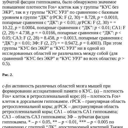
зубчатой фасции гиппокампа, было обнаружено значимое
повышение плотности Fos+ клеток как у группы “КУС без
ЭКР”, так и у группы “КУС УРЗ” по сравнению с базовым
уровнем в группе “ДК” (гРСК: F (2, 30) = 8.728,
p
= 0.0010,
попарные сравнения с “ДК”:
p
< 0.01; дгРСК: F (2, 30) = =
10.22,
p
= 0.0004, попарные сравнения с “ДК”:
p
< 0.01; СА1: F
(2, 29) = 4.738,
p
= = 0.0166, попарные сравнения с “ДК”:
p
<
0.05; СА3: F (2, 28) = 8.458,
p
= 0.0013, попарные сравнения с
“ДК”:
p
< 0.01; ЗФ: F (2, 27) = = 0.9472,
p
= 0.4003). При этом
группы “КУС без ЭКР” и “КУС УРЗ” ни в одной из
исследованных областей не различались между собой (для
сравнений “КУС без ЭКР” и “КУС УРЗ” во всех областях:
p
>
0.5).
Рис. 2.
c-fos
активность различных областей мозга мышей при
формировании ассоциативной памяти о КУС. (а) – плотность
Fos+ клеток в ретросплениальной коре; (б) – плотность Fos+
клеток в дорсальном гиппокампе. гРСК – гранулярная область
ретросплениальной коры; дгРСК – дисгранулярная область
ретросплениальной коры; СА1 – область СА1 гиппокампа;
СА3 – область СА3 гиппокампа; ЗФ – зубчатая фасция
гиппокампа. * –
p
< 0.05, ** –
p
< 0.01, *** –
p
< 0.005 по
сравнению с группой “ДК”, апостериорный критерий Тьюки.