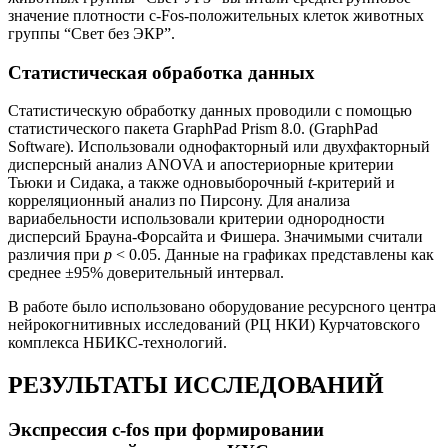
значение плотности с-Fos-положительных клеток животных
группы “Свет без ЭКР”.
Статистическая обработка данных
Статистическую обработку данных проводили с помощью
статистического пакета GraphPad Prism 8.0. (GraphPad
Software). Использовали однофакторный или двухфакторный
дисперсный анализ ANOVA и апостериорные критерии
Тьюки и Сидака, а также одновыборочный
t
-критерий и
корреляционный анализ по Пирсону. Для анализа
вариабельности использовали критерии однородности
дисперсий Брауна-Форсайта и Фишера. Значимыми считали
различия при
p
< 0.05. Данные на графиках представлены как
среднее ±95% доверительный интервал.
В работе было использовано оборудование ресурсного центра
нейрокогнитивных исследований (РЦ НКИ) Курчатовского
комплекса НБИКС-технологий.
РЕЗУЛЬТАТЫ ИССЛЕДОВАНИЙ
Экспрессия c-fos при формировании