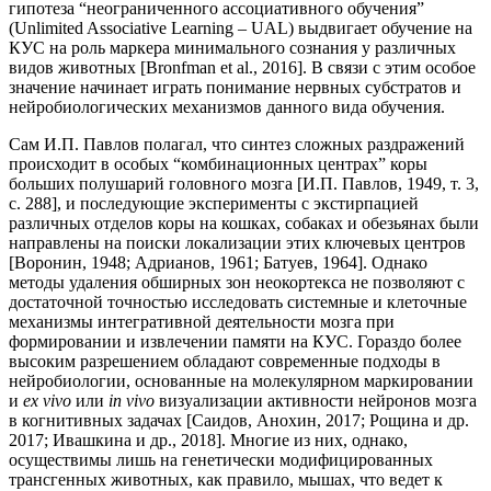
гипотеза “неограниченного ассоциативного обучения”
(Unlimited Associative Learning – UAL) выдвигает обучение на
КУС на роль маркера минимального сознания у различных
видов животных [Bronfman et al., 2016]. В связи с этим особое
значение начинает играть понимание нервных субстратов и
нейробиологических механизмов данного вида обучения.
Сам И.П. Павлов полагал, что синтез сложных раздражений
происходит в особых “комбинационных центрах” коры
больших полушарий головного мозга [И.П. Павлов, 1949, т. 3,
с. 288], и последующие эксперименты с экстирпацией
различных отделов коры на кошках, собаках и обезьянах были
направлены на поиски локализации этих ключевых центров
[Воронин, 1948; Адрианов, 1961; Батуев, 1964]. Однако
методы удаления обширных зон неокортекса не позволяют с
достаточной точностью исследовать системные и клеточные
механизмы интегративной деятельности мозга при
формировании и извлечении памяти на КУС. Гораздо более
высоким разрешением обладают современные подходы в
нейробиологии, основанные на молекулярном маркировании
и
ex vivo
или
in vivo
визуализации активности нейронов мозга
в когнитивных задачах [Саидов, Анохин, 2017; Рощина и др.
2017; Ивашкина и др., 2018]. Многие из них, однако,
осуществимы лишь на генетически модифицированных
трансгенных животных, как правило, мышах, что ведет к