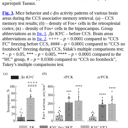
критерий Тьюки.
Fig. 3
.
Mice behavior and
c-fos
activity patterns of various brain
areas during the CCS associative memory retrieval. (a) – CCS
memory test results; (б) – density of Fos+ cells in the retrosplenial
cortex; (в) – density of Fos+ cells in the hippocampus. Group
abbreviations as in
fig. 1
. До КУС – before CCS. Brain areas
abbreviations as in
fig. 2
. ++++ –
p
< 0.0001 compared to “CCS
FC” freezing before CCS, #### –
p
< 0.0001 compared to “CCS no
footshock” freezing during CCS, Sidak’s multiple comparisons test;
* –
p
< 0.05, *** –
p
< 0.005, **** –
p
< 0.0001 compared to the
“HC” group, # –
p
= 0.0306 compared to “CCS no footshock”,
Tukey’s multiple comparisons test.