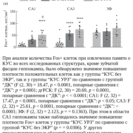
При анализе количества Fos+ клеток при извлечении памяти о
КУС во всех исследованных структурах, кроме зубчатой
фасции гиппокампа, было обнаружено значимое повышение
плотности положительных клеток как у группы “КУС без
ЭКР”, так и у группы “КУС УРЗ” по сравнению с группой
“ДК” (F (2, 30) = 18.47,
p
< 0.0001, попарные сравнения с
“ДК”:
p
= 0.0001; дгРСК: F (2, 30) = 20.69,
p
< 0.0001,
попарные сравнения с “ДК”:
p
< < 0.0001; СА1: F (2, 32) =
17.47,
p
< 0.0001, попарные сравнения с “ДК”:
p
< 0.05; СА3: F
(2, 32) = 25.61,
p
< 0.0001, попарные сравнения с “ДК”: <
0.0001; ЗФ: F (2, 32) = 2.123,
p
= = 0.1363). При этом в области
СА1 гиппокампа также наблюдалось значимое повышение
плотности Fos+ клеток у группы “КУС УРЗ” по сравнению с
группой “КУС без ЭКР” (
p
= = 0.0306). У других
проанализированных областей различий между группами