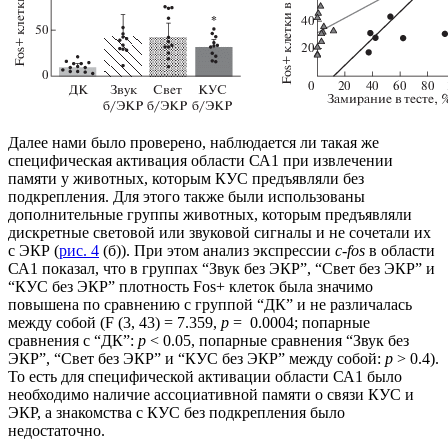
Далее нами было проверено, наблюдается ли такая же
специфическая активация области СА1 при извлечении
памяти у животных, которым КУС предъявляли без
подкрепления. Для этого также были использованы
дополнительные группы животных, которым предъявляли
дискретные световой или звуковой сигналы и не сочетали их
с ЭКР (
рис. 4
(б)). При этом анализ экспрессии
с-fos
в области
СА1 показал, что в группах “Звук без ЭКР”, “Свет без ЭКР” и
“КУС без ЭКР” плотность Fos+ клеток была значимо
повышена по сравнению с группой “ДК” и не различалась
между собой (F (3, 43) = 7.359,
p
= 0.0004; попарные
сравнения с “ДК”:
p
< 0.05, попарные сравнения “Звук без
ЭКР”, “Свет без ЭКР” и “КУС без ЭКР” между собой:
p
> 0.4).
То есть для специфической активации области СА1 было
необходимо наличие ассоциативной памяти о связи КУС и
ЭКР, а знакомства с КУС без подкрепления было
недостаточно.