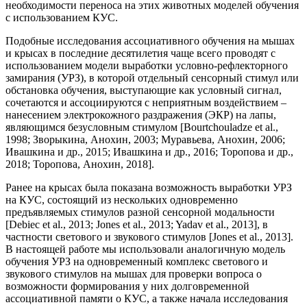
необходимости переноса на этих животных моделей обучения
с использованием КУС.
Подобные исследования ассоциативного обучения на мышах
и крысах в последние десятилетия чаще всего проводят с
использованием модели выработки условно-рефлекторного
замирания (УРЗ), в которой отдельный сенсорный стимул или
обстановка обучения, выступающие как условный сигнал,
сочетаются и ассоциируются с неприятным воздействием –
нанесением электрокожного раздражения (ЭКР) на лапы,
являющимся безусловным стимулом [Bourtchouladze et al.,
1998; Зворыкина, Анохин, 2003; Муравьева, Анохин, 2006;
Ивашкина и др., 2015; Ивашкина и др., 2016; Торопова и др.,
2018; Торопова, Анохин, 2018].
Ранее на крысах была показана возможность выработки УРЗ
на КУС, состоящий из нескольких одновременно
предъявляемых стимулов разной сенсорной модальности
[Debiec et al., 2013; Jones et al., 2013; Yadav et al., 2013], в
частности светового и звукового стимулов [Jones et al., 2013].
В настоящей работе мы использовали аналогичную модель
обучения УРЗ на одновременный комплекс светового и
звукового стимулов на мышах для проверки вопроса о
возможности формирования у них долговременной
ассоциативной памяти о КУС, а также начала исследования