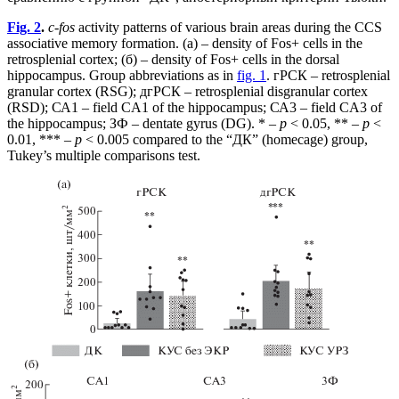
Fig. 2
.
c-fos
activity patterns of various brain areas during the CCS
associative memory formation. (a) – density of Fos+ cells in the
retrosplenial cortex; (б) – density of Fos+ cells in the dorsal
hippocampus. Group abbreviations as in
fig. 1
. гРСК – retrosplenial
granular cortex (RSG); дгРСК – retrosplenial disgranular cortex
(RSD); СА1 – field CA1 of the hippocampus; СА3 – field CA3 of
the hippocampus; ЗФ – dentate gyrus (DG). * –
p
< 0.05, ** –
p
<
0.01, *** –
p
< 0.005 compared to the “ДК” (homecage) group,
Tukey’s multiple comparisons test.