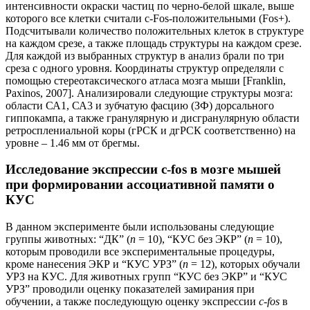
интенсивности окраски частиц по черно-белой шкале, выше
которого все клетки считали с-Fos-положительными (Fos+).
Подсчитывали количество положительных клеток в структуре
на каждом срезе, а также площадь структуры на каждом срезе.
Для каждой из выбранных структур в анализ брали по три
среза с одного уровня. Координаты структур определяли с
помощью стереотаксического атласа мозга мыши [Franklin,
Paxinos, 2007]. Анализировали следующие структуры мозга:
области СА1, СА3 и зубчатую фасцию (ЗФ) дорсального
гиппокампа, а также гранулярную и дисгранулярную области
ретросплениальной коры (гРСК и дгРСК соответственно) на
уровне – 1.46 мм от брегмы.
Исследование экспрессии с-fos в мозге мышей
при формировании ассоциативной памяти о
КУС
В данном эксперименте были использованы следующие
группы животных: “ДК” (
n
= 10), “КУС без ЭКР” (
n
= 10),
которым проводили все экспериментальные процедуры,
кроме нанесения ЭКР и “КУС УРЗ” (
n
= 12), которых обучали
УРЗ на КУС. Для животных групп “КУС без ЭКР” и “КУС
УРЗ” проводили оценку показателей замирания при
обучении, а также последующую оценку экспрессии
с-fos
в