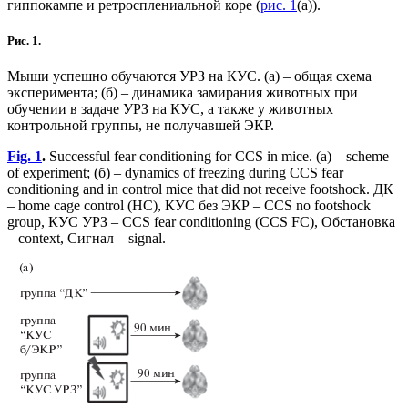
гиппокампе и ретросплениальной коре (
рис. 1
(а)).
Рис. 1.
Мыши успешно обучаются УРЗ на КУС. (a) – общая схема
эксперимента; (б) – динамика замирания животных при
обучении в задаче УРЗ на КУС, а также у животных
контрольной группы, не получавшей ЭКР.
Fig. 1
.
Successful fear conditioning for CCS in mice. (a) – scheme
of experiment; (б) – dynamics of freezing during CCS fear
conditioning and in control mice that did not receive footshock. ДК
– home cage control (HC), КУС без ЭКР – CCS no footshock
group, КУС УРЗ – CCS fear conditioning (CCS FC), Обстановка
– context, Сигнал – signal.