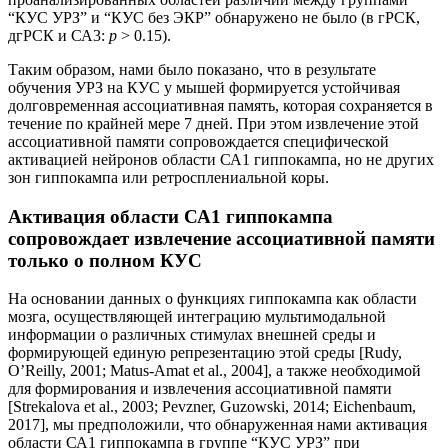
“КУС УРЗ” и “КУС без ЭКР” обнаружено не было (в гРСК,
дгРСК и СА3:
p
> 0.15).
Таким образом, нами было показано, что в результате
обучения УРЗ на КУС у мышей формируется устойчивая
долговременная ассоциативная память, которая сохраняется в
течение по крайней мере 7 дней. При этом извлечение этой
ассоциативной памяти сопровождается специфической
активацией нейронов области СА1 гиппокампа, но не других
зон гиппокампа или ретросплениальной коры.
Активация области СА1 гиппокампа
сопровождает извлечение ассоциативной памяти
только о полном КУС
На основании данных о функциях гиппокампа как области
мозга, осуществляющей интеграцию мультимодальной
информации о различных стимулах внешней среды и
формирующей единую репрезентацию этой среды [Rudy,
O’Reilly, 2001; Matus-Amat et al., 2004], а также необходимой
для формирования и извлечения ассоциативной памяти
[Strekalova et al., 2003; Pevzner, Guzowski, 2014; Eichenbaum,
2017], мы предположили, что обнаруженная нами активация
области СА1 гиппокампа в группе “КУС УРЗ” при