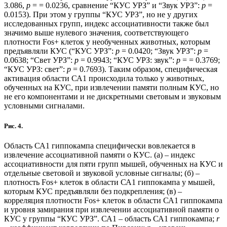
3.086,
p
= = 0.0236, сравнение “КУС УРЗ” и “Звук УРЗ”:
p
=
0.0153). При этом у группы “КУС УРЗ”, но не у других
исследованных групп, индекс ассоциативности также был
значимо выше нулевого значения, соответствующего
плотности Fos+ клеток у необученных животных, которым
предъявляли КУС (“КУС УРЗ”:
p
= 0.0420; “Звук УРЗ”:
p
=
0.0638; “Свет УРЗ”:
p
= 0.9943; “КУС УРЗ: звук”:
p
= = 0.3769;
“КУС УРЗ: свет”:
p
= 0.7693). Таким образом, специфическая
активация области СА1 происходила только у животных,
обученных на КУС, при извлечении памяти полным КУС, но
не его компонентами и не дискретными световым и звуковым
условными сигналами.
Рис. 4.
Область СА1 гиппокампа специфически вовлекается в
извлечение ассоциативной памяти о КУС. (а) – индекс
ассоциативности для пяти групп мышей, обученных на КУС и
отдельные световой и звуковой условные сигналы; (б) –
плотность Fos+ клеток в области СА1 гиппокампа у мышей,
которым КУС предъявляли без подкрепления; (в) –
корреляция плотности Fos+ клеток в области СА1 гиппокампа
и уровня замирания при извлечении ассоциативной памяти о
КУС у группы “КУС УРЗ”. СА1 – область СА1 гиппокампа;
r