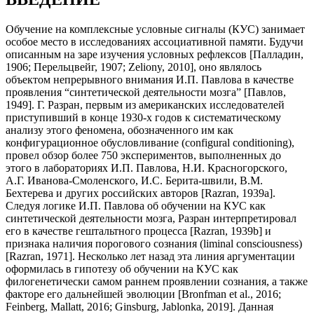
Обучение на комплексные условные сигналы (КУС) занимает
особое место в исследованиях ассоциативной памяти. Будучи
описанным на заре изучения условных рефлексов [Палладин,
1906; Перельцвейг, 1907; Zeliony, 2010], оно являлось
объектом непрерывного внимания И.П. Павлова в качестве
проявления “синтетической деятельности мозга” [Павлов,
1949]. Г. Разран, первым из американских исследователей
приступивший в конце 1930-х годов к систематическому
анализу этого феномена, обозначенного им как
конфигурационное обусловливание (configural conditioning),
провел обзор более 750 экспериментов, выполненных до
этого в лабораториях И.П. Павлова, Н.И. Красногорского,
А.Г. Иванова-Смоленского, И.С. Берита-швили, В.М.
Бехтерева и других российских авторов [Razran, 1939a].
Следуя логике И.П. Павлова об обучении на КУС как
синтетической деятельности мозга, Разран интерпретировал
его в качестве гештальтного процесса [Razran, 1939b] и
признака наличия порогового сознания (liminal consciousness)
[Razran, 1971]. Несколько лет назад эта линия аргументации
оформилась в гипотезу об обучении на КУС как
филогенетически самом раннем проявлении сознания, а также
факторе его дальнейшей эволюции [Bronfman et al., 2016;
Feinberg, Mallatt, 2016; Ginsburg, Jablonka, 2019]. Данная