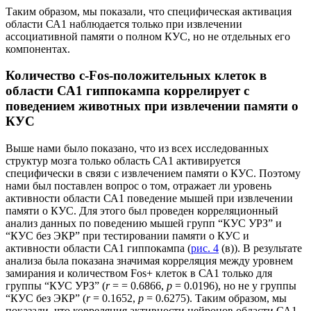
Таким образом, мы показали, что специфическая активация
области СА1 наблюдается только при извлечении
ассоциативной памяти о полном КУС, но не отдельных его
компонентах.
Количество с-Fos-положительных клеток в
области СА1 гиппокампа коррелирует с
поведением животных при извлечении памяти о
КУС
Выше нами было показано, что из всех исследованных
структур мозга только область СА1 активируется
специфически в связи с извлечением памяти о КУС. Поэтому
нами был поставлен вопрос о том, отражает ли уровень
активности области СА1 поведение мышей при извлечении
памяти о КУС. Для этого был проведен корреляционный
анализ данных по поведению мышей групп “КУС УРЗ” и
“КУС без ЭКР” при тестировании памяти о КУС и
активности области СА1 гиппокампа (
рис. 4
(в)). В результате
анализа была показана значимая корреляция между уровнем
замирания и количеством Fos+ клеток в СА1 только для
группы “КУС УРЗ” (
r
= = 0.6866,
p
= 0.0196), но не у группы
“КУС без ЭКР” (
r
= 0.1652,
p
= 0.6275). Таким образом, мы
показали, что корреляция активности нейронов области СА1