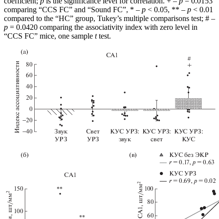
coefficient;
p
is the significance level for correlation. + –
p
= 0.0153
comparing “CCS FC” and “Sound FC”, * –
p
< 0.05, ** –
p
< 0.01
compared to the “HC” group, Tukey’s multiple comparisons test; # –
p
= 0.0420 comparing the associativity index with zero level in
“CCS FC” mice, one sample
t
test.