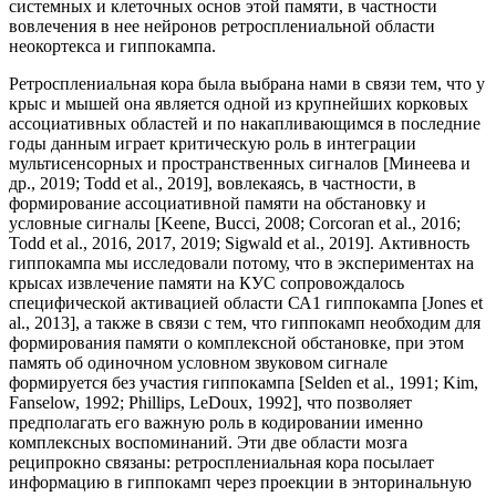
системных и клеточных основ этой памяти, в частности
вовлечения в нее нейронов ретросплениальной области
неокортекса и гиппокампа.
Ретросплениальная кора была выбрана нами в связи тем, что у
крыс и мышей она является одной из крупнейших корковых
ассоциативных областей и по накапливающимся в последние
годы данным играет критическую роль в интеграции
мультисенсорных и пространственных сигналов [Минеева и
др., 2019; Todd et al., 2019], вовлекаясь, в частности, в
формирование ассоциативной памяти на обстановку и
условные сигналы [Keene, Bucci, 2008; Corcoran et al., 2016;
Todd et al., 2016, 2017, 2019; Sigwald et al., 2019]. Активность
гиппокампа мы исследовали потому, что в экспериментах на
крысах извлечение памяти на КУС сопровождалось
специфической активацией области СА1 гиппокампа [Jones et
al., 2013], а также в связи с тем, что гиппокамп необходим для
формирования памяти о комплексной обстановке, при этом
память об одиночном условном звуковом сигнале
формируется без участия гиппокампа [Selden et al., 1991; Kim,
Fanselow, 1992; Phillips, LeDoux, 1992], что позволяет
предполагать его важную роль в кодировании именно
комплексных воспоминаний. Эти две области мозга
реципрокно связаны: ретросплениальная кора посылает
информацию в гиппокамп через проекции в энторинальную