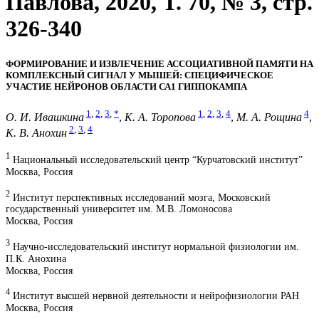
Павлова, 2020, T. 70, № 3, стр.
326-340
ФОРМИРОВАНИЕ И ИЗВЛЕЧЕНИЕ АССОЦИАТИВНОЙ ПАМЯТИ НА
КОМПЛЕКСНЫЙ СИГНАЛ У МЫШЕЙ: СПЕЦИФИЧЕСКОЕ
УЧАСТИЕ НЕЙРОНОВ ОБЛАСТИ СА1 ГИППОКАМПА
1
,
2
,
3
,
*
1
,
2
,
3
,
4
4
О. И. Ивашкина
,
К. А. Торопова
,
М. А. Рощина
,
2
,
3
,
4
К. В. Анохин
1
Национальный исследовательский центр “Курчатовский институт”
Москва, Россия
2
Институт перспективных исследований мозга, Московский
государственный университет им. М.В. Ломоносова
Москва, Россия
3
Научно-исследовательский институт нормальной физиологии им.
П.К. Анохина
Москва, Россия
4
Институт высшей нервной деятельности и нейрофизиологии РАН
Москва, Россия