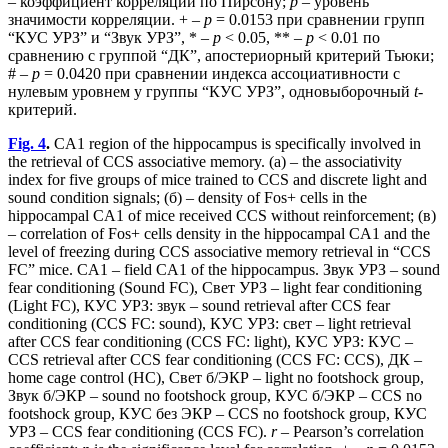
– коэффициент корреляции по Пирсону;
p
– уровень
значимости корреляции. + –
p
= 0.0153 при сравнении групп
“КУС УРЗ” и “Звук УРЗ”, * –
p
< 0.05, ** –
p
< 0.01 по
сравнению с группой “ДК”, апостериорный критерий Тьюки;
# –
p
= 0.0420 при сравнении индекса ассоциативности с
нулевым уровнем у группы “КУС УРЗ”, одновыборочный
t
-
критерий.
Fig. 4
.
CA1 region of the hippocampus is specifically involved in
the retrieval of CCS associative memory. (a) – the associativity
index for five groups of mice trained to CCS and discrete light and
sound condition signals; (б) – density of Fos+ cells in the
hippocampal CA1 of mice received CCS without reinforcement; (в)
– correlation of Fos+ cells density in the hippocampal CA1 and the
level of freezing during CCS associative memory retrieval in “CCS
FC” mice. CA1 – field CA1 of the hippocampus. Звук УРЗ – sound
fear conditioning (Sound FC), Свет УРЗ – light fear conditioning
(Light FC), КУС УРЗ: звук – sound retrieval after CCS fear
conditioning (CCS FC: sound), КУС УРЗ: свет – light retrieval
after CCS fear conditioning (CCS FC: light), КУС УРЗ: КУС –
CCS retrieval after CCS fear conditioning (CCS FC: CCS), ДК –
home cage control (HC), Свет б/ЭКР – light no footshock group,
Звук б/ЭКР – sound no footshock group, КУС б/ЭКР – CCS no
footshock group, КУС без ЭКР – CCS no footshock group, КУС
УРЗ – CCS fear conditioning (CCS FC).
r
– Pearson’s correlation