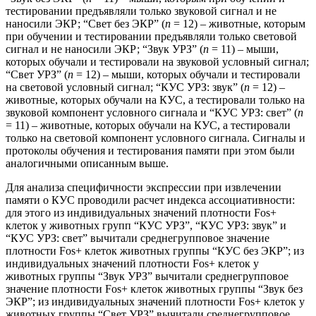
тестировании предъявляли только звуковой сигнал и не
наносили ЭКР; “Свет без ЭКР” (
n
= 12) – животные, которым
при обучении и тестировании предъявляли только световой
сигнал и не наносили ЭКР; “Звук УРЗ” (
n
= 11) – мыши,
которых обучали и тестировали на звуковой условный сигнал;
“Свет УРЗ” (
n
= 12) – мыши, которых обучали и тестировали
на световой условный сигнал; “КУС УРЗ: звук” (
n
= 12) –
животные, которых обучали на КУС, а тестировали только на
звуковой компонент условного сигнала и “КУС УРЗ: свет” (
n
= 11) – животные, которых обучали на КУС, а тестировали
только на световой компонент условного сигнала. Сигналы и
протоколы обучения и тестирования памяти при этом были
аналогичными описанным выше.
Для анализа специфичности экспрессии при извлечении
памяти о КУС проводили расчет индекса ассоциативности:
для этого из индивидуальных значений плотности Fos+
клеток у животных групп “КУС УРЗ”, “КУС УРЗ: звук” и
“КУС УРЗ: свет” вычитали среднегрупповое значение
плотности Fos+ клеток животных группы “КУС без ЭКР”; из
индивидуальных значений плотности Fos+ клеток у
животных группы “Звук УРЗ” вычитали среднегрупповое
значение плотности Fos+ клеток животных группы “Звук без
ЭКР”; из индивидуальных значений плотности Fos+ клеток у
животных группы “Свет УРЗ” вычитали среднегрупповое