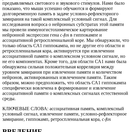
предъявляемых светового и звукового стимулов. Нами было
показано, что мыши успешно обучаются и формируют
долговременную память в задаче условно-рефлекторного
замирания на такой комплексный условный сигнал. Для
исследования вопроса о нейронных субстратах этой памяти
мы провели иммуногистохимическое картирование
нейронной экспрессии гена
c-fos
в гиппокампе и
ассоциативной ретросплениальной коре. Мы обнаружили, что
только область СА1 гиппокампа, но не другие его области и
ретросплениальная кора, активируется при извлечении
ассоциативной памяти о комплексном условном сигнале, но
не его компонентах. Кроме того, для области СА1 нами была
обнаружена сильная положительная корреляция между
уровнем замирания при извлечении памяти и количеством
нейронов, активированных извлечением памяти. Таким
образом, можно предположить, что область СА1 гиппокампа
специфически вовлечена в формирование и извлечение
ассоциативной памяти о комплексных сигналах естественной
среды.
КЛЮЧЕВЫЕ СЛОВА:
ассоциативная память, комплексный
условный сигнал, извлечение памяти, условно-рефлекторное
замирание, гиппокамп, ретросплениальная кора,
c-fos
ВВЕДЕНИЕ