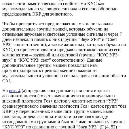
извлечении памяти связана со свойствами КУС как
мультимодального условного сигнала и его способностью
предсказывать ЭКР для животного.
Чтобы проверить это предположение, мы использовали
дополнительные группы мышей, которых обучали на
отдельные звуковые и световые условные сигналы и через 7
дней извлекали память о них (группы “Звук УРЗ” и “Свет
УРЗ” соответственно), а также животных, которых обучали на
КУС, но при тестировании предъявляли только один из его
компонентов – звуковой или световой (группы “КУС УРЗ:
звук” и “КУС УРЗ: свет” соответственно). Данные
дополнительные группы мышей позволили нам
проконтролировать предположение о важности
мультимодальности условного сигнала для активации области
СА1.
На
рис. 4
(а) представлены данные сравнения индекса
ассоциативности (то есть вычитания из индивидуальных
значений плотности Fos+ клеток у животных групп “УРЗ”
среднегруппового значения плотности Fos+ клеток групп “без
ЭКР”) у перечисленных выше пяти групп мышей. Было
показано, индекс ассоциативности различался между
исследованными группами и был значимо повышен у группы
“КУС УРЗ” по сравнению с группой “Звук УРЗ” (F (4, 52) =