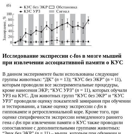
Исследование экспрессии с-fos в мозге мышей
при извлечении ассоциативной памяти о КУС
В данном эксперименте были использованы следующие
группы животных: “ДК” (
n
= 13); “КУС без ЭКР” (
n
= 11),
которым проводили все экспериментальные процедуры,
кроме нанесения ЭКР; “КУС УРЗ” (
n
= 11), которых обучали
УРЗ на КУС. Для животных групп “КУС без ЭКР” и “КУС
УРЗ” проводили оценку показателей замирания при обучении
и тестировании, а также оценку экспрессии
с-fos
в
гиппокампе и ретросплениальной коре. Кроме того, при
оценке специфичности экспрессии немедленного раннего
гена
с-fos
при извлечении памяти о КУС также проводили
сопоставление с дополнительными группами животных:
“Звук без ЭКР” (
n
= 11) – мыши, которым при обучении и