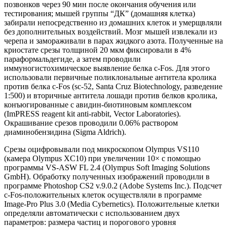
позвонков через 90 мин после окончания обучения или
тестирования; мышей группы “ДК” (домашняя клетка)
забирали непосредственно из домашних клеток и умерщвляли
без дополнительных воздействий. Мозг мышей извлекали из
черепа и замораживали в парах жидкого азота. Полученные на
криостате срезы толщиной 20 мкм фиксировали в 4%
параформальдегиде, а затем проводили
иммуногистохимическое выявление белка с-Fos. Для этого
использовали первичные поликлональные антитела кролика
против белка c-Fos (sc-52, Santa Cruz Biotechnology, разведение
1:500) и вторичные антитела лошади против белков кролика,
конъюгированные с авидин-биотиновым комплексом
(ImPRESS reagent kit anti-rabbit, Vector Laboratories).
Окрашивание срезов проводили 0.06% раствором
диаминобензидина (Sigma Aldrich).
Срезы оцифровывали под микроскопом Olympus VS110
(камера Olympus XC10) при увеличении 10× с помощью
программы VS-ASW FL 2.4 (Olympus Soft Imaging Solutions
GmbH). Обработку полученных изображений проводили в
программе Photoshop CS2 v.9.0.2 (Adobe Systems Inc.). Подсчет
с-Fos-положительных клеток осуществляли в программе
Image-Pro Plus 3.0 (Media Cybernetics). Положительные клетки
определяли автоматически с использованием двух
параметров: размера частиц и порогового уровня