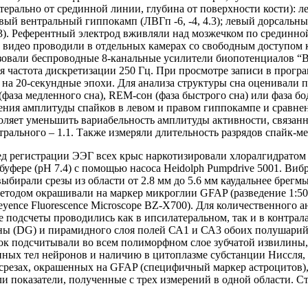
терально от срединной линии, глубина от поверхности кости): ле
левый вентральный гиппокамп (ЛВГп -6, -4, 4.3); левый дорсаль
5.3). Референтный электрод вживляли над мозжечком по срединно
 видео проводили в отдельных камерах со свободным доступом к
зовали беспроводные 8-канальные усилители биопотенциалов “B
ая частота дискретизации 250 Гц. При просмотре записи в прогр
 на 20-секундные эпохи. Для анализа структуры сна оценивали 
фаза медленного сна), REM-сон (фаза быстрого сна) или фаза 
ния амплитуды спайков в левом и правом гиппокампе и сравнен
воляет уменьшить вариабельность амплитуды активности, связан
рального – 1.1. Также измеряли длительность разрядов спайк-ме
ед регистрации ЭЭГ всех крыс наркотизировали хлоралгидратом 
буфере (pH 7.4) с помощью насоса Heidolph Pumpdrive 5001. В
выбирали срезы из области от 2.8 мм до 5.6 мм каудальнее брег
етодом окрашивали на маркер микроглии GFAP (разведение 1:
yence Fluorescence Microscope BZ-X700). Для количественного а
е подсчеты проводились как в ипсилатеральном, так и в контра
ны (DG) и пирамидного слоя полей СА1 и СА3 обоих полушарий.
ток подсчитывали во всем полиморфном слое зубчатой извилины,
нных тел нейронов и наличию в цитоплазме субстанции Ниссля, 
езах, окрашенных на GFAP (специфичный маркер астроцитов), в
ли показатели, полученные с трех измерений в одной области. С