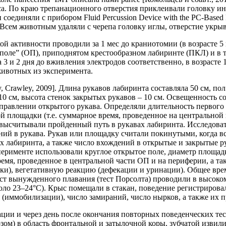
кса. По краю трепанационного отверстия приклеивали головку и
соединяли с прибором Fluid Percussion Device with the PC-Base
 Всем животным удаляли с черепа головку иглы, отверстие укрыв
й активности проводили за 1 мес до краниотомии (в возрасте 5 
поле” (ОП), приподнятом крестообразном лабиринте (ПКЛ) и в т
3 и 2 дня до вживления электродов соответственно, в возрасте 
ивотных из эксперимента.
Crawley, 2009]. Длина рукавов лабиринта составляла 50 см, пол
0 см, высота стенок закрытых рукавов – 10 см. Освещенность со
равлении открытого рукава. Определяли длительность первого
й площадки (т.е. суммарное время, проведенное на центральной 
 высчитывали пройденный путь в рукавах лабиринта. Исследоват
ий в рукава. Рукав или площадку считали покинутыми, когда вс
 лабиринта, а также число вхождений в открытые и закрытые ру
ерименте использовали круглое открытое поле, диаметр площадки
ремя, проведенное в центральной части ОП и на периферии, а 
ки), вегетативную реакцию (дефекации и уринации). Общее врем
ест вынужденного плавания (тест Порсолта) проводили в высоко
оло 23–24°С). Крыс помещали в стакан, поведение регистрировал
 (иммобилизации), число замираний, число нырков, а также их 
рации и через день после окончания повторных поведенческих т
ом) в область фронтальной и затылочной коры, зубчатой извил