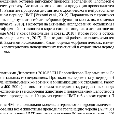
дением, которые запускают процессы воспаления [Thompson et al.
оническую фазу. Активация микроглии и продукция провоспалит
018]. Развитие процессов дистантного хронического нейровоспа
ом периоде ЧМТ [Vezzani et al., 2012]. Параллельно с хрониче
нные в результате гибели нейронов функции мозга, но, в отдел
lyaeva, 2010]. Несмотря на активные исследования, механизмы
иформной активности в коре и гиппокампе, так и дистантное п
иоде ЧМТ у крыс [Комольцев и соавт., 2018]. Кроме того, в ос
ольцев и соавт., 2017]. Целью данной работы являлась компле
й. Задачами исследования были: оценка морфологических измен
; характеристика поведенческих изменений в отдаленном перио
равмы.
ваниями Директивы 2010/63/EU Европейского Парламента и Сове
риментальных исследованиях. Протокол эксперимента утвержден
сла используемых животных и минимизации их страданий. Работ
а 400–500 г) на момент начала эксперимента, разделенных на д
 эксперимента исключены животные с повреждением целостности 
четы проведены на 10 крысах группы ЧМТ и 6 крысах группы ЛО
ия ЧМТ использовали модель латерального гидродинамического уда
вания всем животным проводили трепанацию черепа (AP = 3; L 
оле нанесения ЧМТ описана нами ранее [Комольцев и соавт., 20