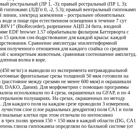
вый ростральный (ЛР 1, -3); правый ростральный (ПР 1, 3);
ный гиппокамп (ЛДГп 0, -2, 5.3); правый вентральный гиппокамп
й линии, электрод заземления – ростральнее обонятельных
 воде и пище при естественном освещении в течение 7 сут
R8V1” (BioRecorder), разрешение АЦП 24 бита, входной
амме EDF browser 1.57 обрабатывали фильтром Баттерворта с
по 15 циклов сон-бодрствование для каждой крысы: каждой
бодрствования. Сравнение амплитуды эпилептиформной
ия полученного отношения для каждого спайка со средним
ной с конкретным животным, сравнивая соотношение амплитуд.
дленная волна в коре.
(450 мг/кг) и выводили из эксперимента интракардиальной
ибротомные фронтальные срезы толщиной 50 мкм готовили на
мы (расстояние между срезами не менее 600 мкм) и окрашивали
500, DAKO, Дания). Для морфометрии с помощью программы
нализа использовали по 4 среза, окрашенных на GFAP, и по 4
латеральном полушариях. На срезах, окрашенных по методу
 Для каждого поля на каждом срезе проводили 3 измерения,
 лучистом слое (слое радиальных дендритов) поля СА1 и поля
глиальные клетки при этом отличали по интенсивно
 трех полях зрения 150 × 150 мкм в каждой области (DG, СА1
тепень глиоза гиппокампа определяли по балльной системе (от