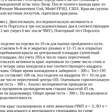
нъекционной иглы типа Люэр. После полного выхода крыс из
d Pressure Measurement Unit, Model FP302, США. Крысам группы
али костным лоскутом, скрепляли края раны.
мес). Двигательную, исследовательскую активность и
есте Порсолта в три последовательных дня в соответствующем
12 мес (через 6 мес после ЧМТ). Повторный тест Порсолта
 поделен на отрезки по 10 см для оценки пройденного пути.
ставляла 6–8 лк в закрытых рукавах и 12–15 лк в открытых
 пребывания крысы на центральной площадке (латентный
площадке, без учета ЛП) и число таких пересечений.
ельскую активность крыс оценивали по сумме числа стоек и
е четыре лапы находились вне соответствующего квадрата.
кава. Общее время нахождения в лабиринте – 300 с. Тест ОП
 составляет 100 см, пол поделен на квадраты 10 × 10 см для
также число пересечений центра ОП. Оценивали горизонтальную
я теста – 300 с. Анализ экспериментов проводили по
м прозрачном цилиндрическом стакане (высотой 65 см,
и на видеокамеру. Общее время теста – 300 с. По видеозаписи
продолжительность.
естов крыс скальпировали и пяти животным (ЧМТ
n
= 3; ЛО
n
=
ины дорсального и вентрального гиппокампа по схеме