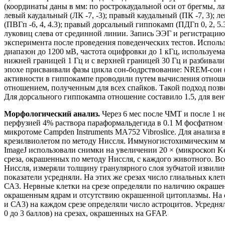
(координаты даны в мм: по рострокаудальной оси от брегмы, ла
левый каудальный (ЛК -7, -3); правый каудальный (ПК -7, 3); 
(ПВГп -6, 4, 4.3); правый дорсальный гиппокамп (ПДГп 0, 2, 
луковиц слева от срединной линии. Запись ЭЭГ и регистрацию
эксперимента после проведения поведенческих тестов. Исполь
диапазон до 1200 мВ, частота оцифровки до 1 кГц, используем
нижней границей 1 Гц и с верхней границей 30 Гц и разбивали
эпохе присваивали фазы цикла сон-бодрствование: NREM-сон (
активности в гиппокампе проводили путем вычисления отноше
отношением, полученным для всех спайков. Такой подход поз
Для дорсального гиппокампа отношение составило 1.5, для вент
Морфологический анализ.
Через 6 мес после ЧМТ и после 1 н
перфузией 4% раствора параформальдегида в 0.1 М фосфатном 
микротоме Campden Instruments MA752 Vibroslice. Для анализа 
крезилвиолетом по методу Ниссля. Иммуногистохимическим м
ImageJ использовали снимки на увеличении 20 × (микроскоп Ke
среза, окрашенных по методу Ниссля, с каждого животного. Вс
Ниссля, измеряли толщину гранулярного слоя зубчатой извили
показатели усредняли. На этих же срезах число глиальных кле
СА3. Нервные клетки на срезе определяли по наличию окраше
окрашенным ядрам и отсутствию окрашенной цитоплазмы. На ср
и СА3) на каждом срезе определяли число астроцитов. Усредня
0 до 3 баллов) на срезах, окрашенных на GFAP.