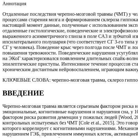
Аннотация
Отдаленные последствия черепно-мозговой травмы (ЧМТ) у че
процессами старения мозга и формированием склероза гиппока
настоящий момент данные, полученные с использованием экспе
отдаленные гистологические, поведенческие и электрофизиоло
выраженного асимметричного глиоза в поле СА3 и зубчатой из
ипсилатерального полушария (что соответствует СГ 3-го типа
СГ у человека). Поведение крыс через полгода после ЧМТ и л
повышения тревожности. Поведенческие нарушения усугубляли
на ЭКоГ характеризовался появлением длительных спайк-волн
эпилептические приступы. Интенсивное течение процессов ста
хроническим дистантным нейровоспалением, играющим важную
КЛЮЧЕВЫЕ СЛОВА:
черепно-мозговая травма, склероз гипп
ВВЕДЕНИЕ
Черепно-мозговая травма является серьезным фактором риска 
эмоциональные, когнитивные нарушения и нарушения сна, у 10–
фактором риска развития деменции у пожилых людей [Wood, 201
контрольных испытуемых без ЧМТ [Cole et al., 2015]. Это гов
которого коррелирует с когнитивными нарушениями. Механизм
нарушением ГЭБ, привлечением иммунных клеток, активацией 