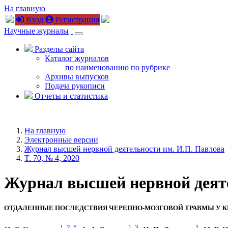
На главную
Вход
Регистрация
Научные журналы
Разделы сайта
Каталог журналов
по наименованию
по рубрике
Архивы выпусков
Подача рукописи
Отчеты и статистика
На главную
Электронные версии
Журнал высшей нервной деятельности им. И.П. Павлова
T. 70, № 4, 2020
Журнал высшей нервной деятель
ОТДАЛЕННЫЕ ПОСЛЕДСТВИЯ ЧЕРЕПНО-МОЗГОВОЙ ТРАВМЫ У К
1
,
2
,
*
1
,
3
1