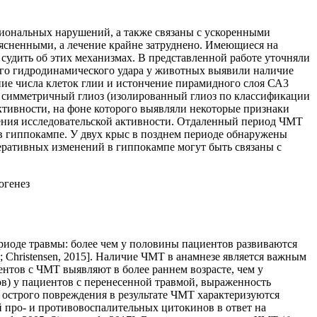
циональных нарушений, а также связаны с ускоренными
ясненными, а лечение крайне затруднено. Имеющиеся на
удить об этих механизмах. В представленной работе уточняли
ного гидродинамического удара у животных выявили наличие
ние числа клеток глии и истончение пирамидного слоя СА3
о симметричный глиоз (изолированный глиоз по классификации
ктивности, на фоне которого выявляли некоторые признаки
ения исследовательской активности. Отдаленный период ЧМТ
в гиппокампе. У двух крыс в позднем периоде обнаружены
еративных изменений в гиппокампе могут быть связаны с
огенез
риоде травмы: более чем у половины пациентов развиваются
 Christensen, 2015]. Наличие ЧМТ в анамнезе является важным
ентов с ЧМТ выявляют в более раннем возрасте, чем у
лов) у пациентов с перенесенной травмой, выраженность
острого повреждения в результате ЧМТ характеризуются
 про- и противовоспалительных цитокинов в ответ на