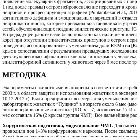
появление молекулярных фрагментов, ассоциированных с повреж
1 нед после травмы) острое нейровоспаление переходит в хр
нейронов и прогрессирующей атрофией [Puntambekar et al., 2
когнитивного дефицита и эмоциональных нарушений в отдаленн
нейропластичности, которые призваны восстанавливать утраче
сетей, обусловливающих поздние эпилептические приступы [Gu
В предыдущей работе нами было показано как наличие эпилепт
коре) при отсутствии эпилептических приступов в остром пер
поведения, ассоциированные с уменьшением доли REM-сна [Ком
крыс в сопоставлении с результатами предыдущих исследовани
действующей классификацией склероза гиппокампа у человека
эпилептиформной активности у животных через 6 мес после т
МЕТОДИКА
Эксперименты с животными выполнены в соответствии с требо
2003 г. в области защиты и использования животных в экспе
10.12.2012 г). Были предприняты все меры для уменьшения чи
лабораторных животных “Пущино” в возрасте около 6 мес (масс
ложнооперированные животные (ЛО,
n
= 7, исключены: 1). Из
мес составила 16% (2 крысы группы ЧМТ). Все дальнейшие рас
Хирургическая подготовка, моделирование ЧМТ.
Для нанесен
проводили под 1–3% изофлурановым наркозом. После скальпиро
3 мм). Непосредственно область повреждения при таком проток