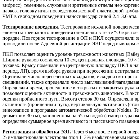
вибрисс), теменные, слуховые и зрительные отделы нео-корте
наркоза головку иглы посредством жесткой пластиковой трубки 
ЧМТ в свободном поведении наносили удар силой 2.4–3.6 атм.
Тестирование поведения.
Тестирование исходной поведенческо
элементы тревожного поведения оценивали в тесте “Открытое 
порядке. Повторное тестирование в ОП и ПКЛ осуществляли за 
проводили после 7-дневной регистрации ЭЭГ перед выводом ж
ПКЛ позволяет оценить уровень тревожности животных [Bailey, 
Ширина рукавов составляла 10 см, центральная площадка 10 × 1
рукавах. Крысу помещали на центральную площадку ПКЛ в нап
период, ЛП), время выбора рукава при пересечении центрально
Оценивали число пересеченных квадратов, исходя из которого
свешиваний, также определяли число выглядываний/заглядыван
Определяли время, проведенное в открытых и закрытых рукавах
позволяет оценить активность и тревожность животных. В эксп
оценки пройденного пути. Высота стенок 30 см. Определяли в
активность (пройденный путь), вертикальную активность (стой
видеозаписи в программе автоматической обработки Noldus. Т
диаметром 30 см), заполненном на 55 см водой (температура ок
определяли суммарное время активного и пассивного плавания
Регистрация и обработка ЭЭГ.
Через 6 мес после первой опе
2) имплантировали электроды (под 1–3% изофлурановым наркоз