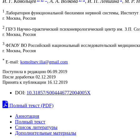
И. Г. Комольцев
,
А. А. Волкова
,
И. П. Левшина
,
М. Р. 
1
Лаборатория функциональной биохимии нервной системы, Институт 
г. Москва, Россия
2
ГБУЗ Научно-практический психоневрологический центр им. З.П. Со
г. Москва, Россия
3
ФГАОУ ВО Российский национальный исследовательский медицинский
г. Москва, Россия
*
E-mail:
komoltsev.ilia@gmail.com
Поступила в редакцию 06.09.2019
После доработки 02.12.2019
Принята к публикации 16.12.2019
DOI:
10.31857/S004446772004005X
Полный текст (PDF)
Аннотация
Полный текст
Список литературы
Дополнительные материалы