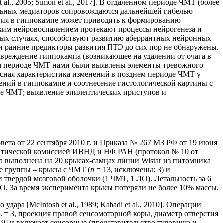
, 2005; Simon et al., 2017]. В отдаленном периоде ЧМТ (более
ельных медиаторов сопровождаются дальнейшей гибелью
ления в гиппокампе может приводить к формированию
ским нейровоспалением протекают процессы нейрогенеза и
ьных случаях, способствуют развитию аберрантных нейронных
 и ранние предикторы развития ПТЭ до сих пор не обнаружены.
овреждение гиппокампа (возникающее на удалении от очага в
тром периоде ЧМТ нами были выявлены элементы тревожного
ксная характеристика изменений в позднем периоде ЧМТ у
ений в гиппокампе и соотнесение гистологической картины с
де ЧМТ; выявление эпилептических приступов и
та от 22 сентября 2010 г. и Приказа № 267 МЗ РФ от 19 июня
 Этической комиссией ИВНД и НФ РАН (протокол № 10 от
а выполнена на 20 крысах-самцах линии Wistar из питомника
ве группы – крысы с ЧМТ (
n
= 13, исключены: 3) и
твердой мозговой оболочки (1 ЧМТ, 1 ЛО). Летальность за 6
. За время эксперимента крысы потеряли не более 10% массы.
ра [McIntosh et al., 1989; Kabadi et al., 2010]. Операции
= 3, проекция правой сенсомоторной коры, диаметр отверстия
19] и включает сенсорные (представительство туловища и