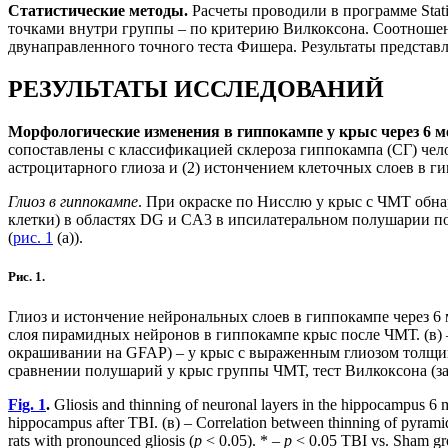
Статистические методы.
Расчеты проводили в программе Stat
точками внутри группы – по критерию Вилкоксона. Соотношен
двунаправленного точного теста Фишера. Результаты представл
РЕЗУЛЬТАТЫ ИССЛЕДОВАНИЙ
Морфологические изменения в гиппокампе у крыс через 6 м
сопоставлены с классификацией склероза гиппокампа (СГ) чело
астроцитарного глиоза и (2) истончением клеточных слоев в ги
Глиоз в гиппокампе
. При окраске по Нисслю у крыс с ЧМТ обн
клетки) в областях DG и CA3 в ипсилатеральном полушарии п
(
рис. 1
(а)).
Рис. 1.
Глиоз и истончение нейрональных слоев в гиппокампе через 6 
слоя пирамидных нейронов в гиппокампе крыс после ЧМТ. (в) 
окрашивании на GFAP) – у крыс с выраженным глиозом толщи
сравнении полушарий у крыс группы ЧМТ, тест Вилкоксона (з
Fig. 1
.
Gliosis and thinning of neuronal layers in the hippocampus 6 mo
hippocampus after TBI. (в) – Correlation between thinning of pyramidal
rats with pronounced gliosis (
p
< 0.05). * –
p
< 0.05 TBI vs. Sham gr