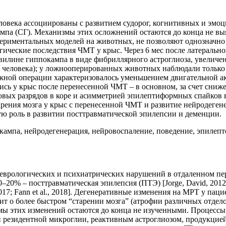
ловека ассоциированы с развитием судорог, когнитивных и эмо
мпа (СГ). Механизмы этих осложнений остаются до конца не вы
риментальных моделей на животных, не позволяют однозначно с
гические последствия ЧМТ у крыс. Через 6 мес после латераль
вилине гиппокампа в виде фибриллярного астроглиоза, увеличе
 у человека); у ложнооперированных животных наблюдали тольк
ожной операции характеризовалось уменьшением двигательной а
сь у крыс после перенесенной ЧМТ – в основном, за счет сниж
овых разрядов в коре и асимметрией эпилептиформных спайков 
рения мозга у крыс с перенесенной ЧМТ и развитие нейродеген
 роль в развитии посттравматической эпилепсии и деменции.
окампа, нейродегенерация, нейровоспаление, поведение, эпилепт
неврологических и психиатрических нарушений в отдаленном пе
20% – посттравматическая эпилепсия (ПТЭ) [Jorge, David, 2012;
7; Fann et al., 2018]. Дегенеративные изменения на МРТ у паци
орит о более быстром “старении мозга” (атрофии различных отде
ы этих изменений остаются до конца не изученными. Процессы 
резидентной микроглии, реактивным астроглиозом, продукцией