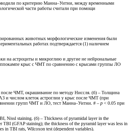
 проводили по критерию Манна–Уитни, между временными
ологической части работы считали при помощи
ерированных животных морфологические изменения были
периментальных работах подтверждается (1) наличием
вки на астроциты и микроглию и другие не нейрональные
гиппокампе крыс с ЧМТ по сравнению с крысами группы ЛО
с после ЧМТ, окрашивание по методу Ниссля. (б) – Толщина
А3 и числом клеток астроглии у крыс после ЧМТ (при
авнении групп ЧМТ и ЛО, тест Манна–Уитни. # –
p
< 0.05 при
I, Nissl staining. (б) – Thickness of pyramidal layer in the
er TBI (GFAP staining); the thickness of the pyramid layer was less in
es in TBI rats, Wilcoxon test (dependent variables).