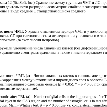
istica 12 (StatSoft, Inc.) Сравнение между группами ЧМТ и ЛО
ия длительности разрядов и асимметрии спайков в электрофизи
ены в виде: среднее ± стандартная ошибка среднего.
ес после ЧМТ.
У крыс в отдаленном периоде ЧМТ и у ложнооп
века. СГ при гистологическом исследовании у человека и в экс
ппокампе (за счет гибели нейронов).
аружили увеличение числа глиальных клеток (без дифференциро
о сравнению с контралатеральным, а также в ипсилатеральном 
мес после ЧМТ. (а) – Число глиальных клеток в гиппокампе кры
– корреляция между истончением пирамидного слоя в области С
на пирамидного слоя была меньше (
р
< 0.05). * –
p
< 0.05 при ср
ависимые переменные).
nths after TBI. (а) – Number of glial cells in the hippocampus after TB
 layer in the CA3 region and the number of astroglial cells in rats aft
oups, Mann–Whitney test. # –
p
< 0.05 ipsi- vs. contralateral hemispher