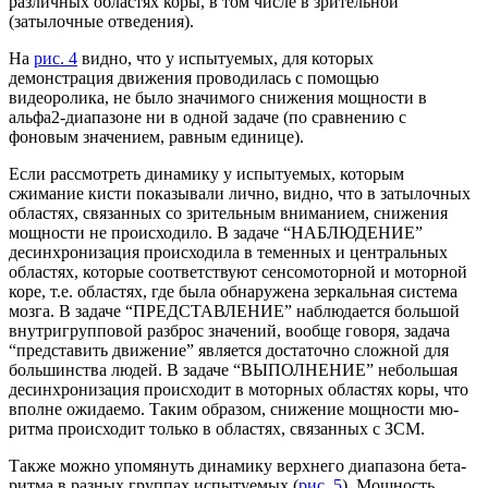
различных областях коры, в том числе в зрительной
(затылочные отведения).
На
рис. 4
видно, что у испытуемых, для которых
демонстрация движения проводилась с помощью
видеоролика, не было значимого снижения мощности в
альфа2-диапазоне ни в одной задаче (по сравнению с
фоновым значением, равным единице).
Если рассмотреть динамику у испытуемых, которым
сжимание кисти показывали лично, видно, что в затылочных
областях, связанных со зрительным вниманием, снижения
мощности не происходило. В задаче “НАБЛЮДЕНИЕ”
десинхронизация происходила в теменных и центральных
областях, которые соответствуют сенсомоторной и моторной
коре, т.е. областях, где была обнаружена зеркальная система
мозга. В задаче “ПРЕДСТАВЛЕНИЕ” наблюдается большой
внутригрупповой разброс значений, вообще говоря, задача
“представить движение” является достаточно сложной для
большинства людей. В задаче “ВЫПОЛНЕНИЕ” небольшая
десинхронизация происходит в моторных областях коры, что
вполне ожидаемо. Таким образом, снижение мощности мю-
ритма происходит только в областях, связанных с ЗСМ.
Также можно упомянуть динамику верхнего диапазона бета-
ритма в разных группах испытуемых (
рис. 5
). Мощность