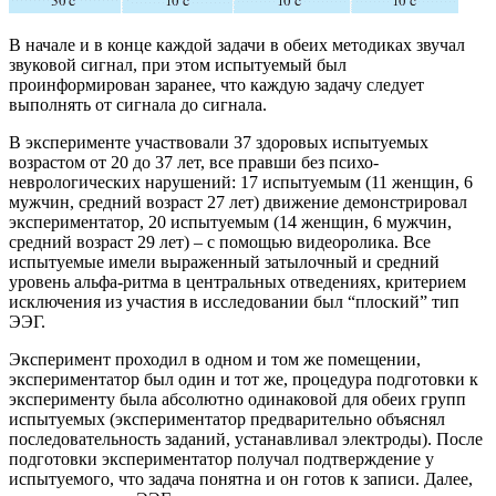
В начале и в конце каждой задачи в обеих методиках звучал
звуковой сигнал, при этом испытуемый был
проинформирован заранее, что каждую задачу следует
выполнять от сигнала до сигнала.
В эксперименте участвовали 37 здоровых испытуемых
возрастом от 20 до 37 лет, все правши без психо-
неврологических нарушений: 17 испытуемым (11 женщин, 6
мужчин, средний возраст 27 лет) движение демонстрировал
экспериментатор, 20 испытуемым (14 женщин, 6 мужчин,
средний возраст 29 лет) – с помощью видеоролика. Все
испытуемые имели выраженный затылочный и средний
уровень альфа-ритма в центральных отведениях, критерием
исключения из участия в исследовании был “плоский” тип
ЭЭГ.
Эксперимент проходил в одном и том же помещении,
экспериментатор был один и тот же, процедура подготовки к
эксперименту была абсолютно одинаковой для обеих групп
испытуемых (экспериментатор предварительно объяснял
последовательность заданий, устанавливал электроды). После
подготовки экспериментатор получал подтверждение у
испытуемого, что задача понятна и он готов к записи. Далее,