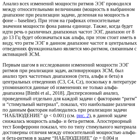
Анализ всех изменений мощности ритмов ЭЭГ проводился
между относительными величинами (мощность в выбранном
диапазоне при реализации задачи, деленная на мощность в
фоне – baseline). При этом на графиках относительные
значения мощности фона равны единице. Также, когда будет
идти речь о различных диапазонах частот ЭЭГ, диапазон от 8
до 13 Гц будет обозначаться как альфа, при этом стоит иметь в
виду, что ритм ЭЭГ в данном диапазоне частот в центральных
отведениях функционально является мю-ритмом, связанным с
активацией ЗСМ.
Первым шагом в исследовании изменений мощности ЭЭГ
ритмов при реализации задач, активирующих ЗСМ, был
анализ трех частотных диапазонов (тета, альфа и бета) в
центральных отведениях (С3, С4, Сz), поскольку в литературе
упоминаются данные об изменениях не только альфа-
диапазона [Bimbi et al., 2018]. Дисперсионный анализ,
проведенный отдельно для каждой задачи с факторами “ритм”
и “стимульный материал”, показал, что наибольшие различия
по данным факторам наблюдались при реализации задачи
“НАБЛЮДЕНИЕ” (
р
< 0.001) (см.
рис. 2
), в данной задаче
снижалась мощность альфа- и бета-ритмов. Апостериорный
тест Бонферрони показал, что по типу стимульного материала
достоверны отличия между относительной мощностью альфа-
и бета-ритмов в задаче “НАБЛЮДЕНИЕ” (
р
= 0.004 и