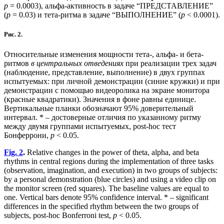
р
= 0.0003), альфа-активность в задаче “ПРЕДСТАВЛЕНИЕ”
(
р
= 0.03) и тета-ритма в задаче “ВЫПОЛНЕНИЕ” (
р
< 0.0001).
Рис. 2.
Относительные изменения мощности тета-, альфа- и бета-
ритмов
в центральных отведениях
при реализации трех задач
(наблюдение, представление, выполнение) в двух группах
испытуемых: при личной демонстрации (синие кружки) и при
демонстрации с помощью видеоролика на экране монитора
(красные квадратики). Значения в фоне равны единице.
Вертикальные планки обозначают 95% доверительный
интервал. * – достоверные отличия по указанному ритму
между двумя группами испытуемых, post-hoc тест
Бонферpони,
р
< 0.05.
Fig. 2
.
Relative changes in the power of theta, alpha, and beta
rhythms in central regions during the implementation of three tasks
(observation, imagination, and execution) in two groups of subjects:
by a personal demonstration (blue circles) and using a video clip on
the monitor screen (red squares). The baseline values are equal to
one. Vertical bars denote 95% confidence interval. * – significant
differences in the specified rhythm between the two groups of
subjects, post-hoc Bonferroni test,
р
< 0.05.