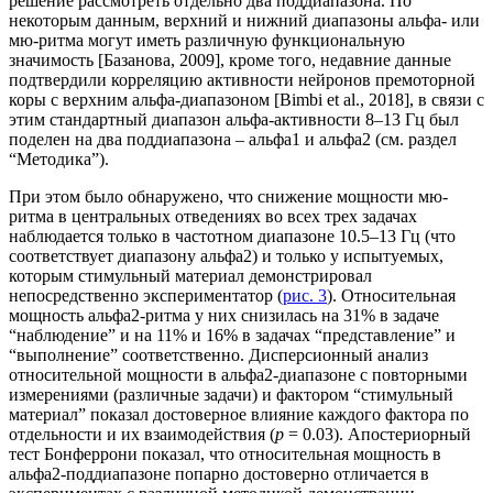
решение рассмотреть отдельно два поддиапазона. По
некоторым данным, верхний и нижний диапазоны альфа- или
мю-ритма могут иметь различную функциональную
значимость [Базанова, 2009], кроме того, недавние данные
подтвердили корреляцию активности нейронов премоторной
коры с верхним альфа-диапазоном [Bimbi et al., 2018], в связи с
этим стандартный диапазон альфа-активности 8–13 Гц был
поделен на два поддиапазона – альфа1 и альфа2 (см. раздел
“Методика”).
При этом было обнаружено, что снижение мощности мю-
ритма в центральных отведениях во всех трех задачах
наблюдается только в частотном диапазоне 10.5–13 Гц (что
соответствует диапазону альфа2) и только у испытуемых,
которым стимульный материал демонстрировал
непосредственно экспериментатор (
рис. 3
). Относительная
мощность альфа2-ритма у них снизилась на 31% в задаче
“наблюдение” и на 11% и 16% в задачах “представление” и
“выполнение” соответственно. Дисперсионный анализ
относительной мощности в альфа2-диапазоне с повторными
измерениями (различные задачи) и фактором “стимульный
материал” показал достоверное влияние каждого фактора по
отдельности и их взаимодействия (
р
= 0.03). Апостериорный
тест Бонферрони показал, что относительная мощность в
альфа2-поддиапазоне попарно достоверно отличается в