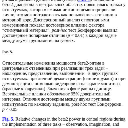
бета2-диапазона в центральных областях повышалась только у
испытуемых, которым сжимание кисти демонстрировали
лично, что можно трактовать как повышение активации в
моторной коре. Дисперсионный анализ с повторными
измерениями показал достоверное влияние фактора
“стимульный материал”,
post-hoc
тест Бонферрони выявил
достоверные попарные отличия (
р
< 0.01) в каждой задаче
между двумя группами испытуемых.
Рис. 5.
Относительные изменения мощности бета2-ритма в
центральных отведениях при реализации трех задач –
наблюдение, представление, выполнение – в двух группах
испытуемых: при личной демонстрации (синие кружки) и при
демонстрации с помощью видеоролика на экране монитора
(красные квадратики). Значения в фоне равны единице.
Вертикальные планки обозначают 95% доверительный
интервал. Отличия достоверны между двумя группами
испытуемых по каждому заданию, post-hoc тест Бонферpони,
р
< 0.05.
Fig. 5
.
Relative changes in the beta2 power in central regions during
the implementation of three tasks – observation, imagination, and