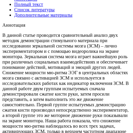
Полный текст
Список литературы
Дополнительные материалы
Аннотация
В данной статье проводится сравнительный анализ двух
методик демонстрации стимульного материала при
исследовании зеркальной системы мозга (ЗСМ) – лично
экспериментатором и с помощью видеоролика на экране
монитора. Зеркальная система мозга играет важнейшую роль
при различных социальных взаимодействиях и обеспечивает
понимание действий, мотиваций и эмоций других людей.
Снижение мощности мю-ритма ЭЭГ в центральных областях
мозга связано с активацией ЗСМ и используется в
исследовательских работах как индикатор включения ЗСМ. В
данной работе двум группам испытуемых сначала
демонстрировали сжатие кисти руки, затем просили
представить, а затем выполнить это же движение
самостоятельно. Первой группе испытуемых демонстрацию
сжатия кисти производил непосредственно экспериментатор,
а второй группе это же моторное движение руки показывали
на экране монитора. Наша работа показала, что снижение
мощности мю-ритма наблюдалось во всех трех задачах,
активирующих ЗСМ, только в верхнем частотном диапазоне