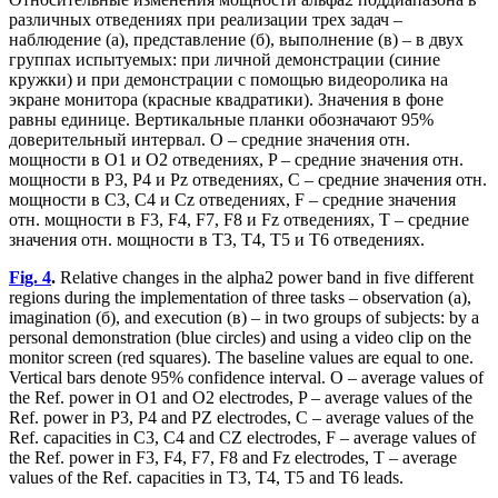
различных отведениях при реализации трех задач –
наблюдение (а), представление (б), выполнение (в) – в двух
группах испытуемых: при личной демонстрации (синие
кружки) и при демонстрации с помощью видеоролика на
экране монитора (красные квадратики). Значения в фоне
равны единице. Вертикальные планки обозначают 95%
доверительный интервал. O – средние значения отн.
мощности в O1 и O2 отведениях, P – средние значения отн.
мощности в Р3, Р4 и Рz отведениях, C – средние значения отн.
мощности в С3, С4 и Сz отведениях, F – средние значения
отн. мощности в F3, F4, F7, F8 и Fz отведениях, T – средние
значения отн. мощности в Т3, Т4, Т5 и Т6 отведениях.
Fig. 4
.
Relative changes in the alpha2 power band in five different
regions during the implementation of three tasks – observation (a),
imagination (б), and execution (в) – in two groups of subjects: by a
personal demonstration (blue circles) and using a video clip on the
monitor screen (red squares). The baseline values are equal to one.
Vertical bars denote 95% confidence interval. O – average values of
the Ref. power in O1 and O2 electrodes, P – average values of the
Ref. power in P3, P4 and PZ electrodes, C – average values of the
Ref. capacities in C3, C4 and CZ electrodes, F – average values of
the Ref. power in F3, F4, F7, F8 and Fz electrodes, T – average
values of the Ref. capacities in T3, T4, T5 and T6 leads.