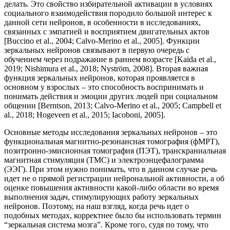
делать. Это свойство избирательной активации в условиях
социального взаимодействия породило большой интерес к
данной сети нейронов, в особенности в исследованиях,
связанных с эмпатией и восприятием двигательных актов
[Buccino et al., 2004; Calvo-Merino et al., 2005]. Функции
зеркальных нейронов связывают в первую очередь с
обучением через подражание в раннем возрасте [Kaida et al.,
2019; Nishimura et al., 2018; Nyström, 2008]. Вторая важная
функция зеркальных нейронов, которая проявляется в
основном у взрослых – это способность воспринимать и
понимать действия и эмоции других людей при социальном
общении [Berntson, 2013; Calvo-Merino et al., 2005; Campbell et
al., 2018; Hogeveen et al., 2015; Iacoboni, 2005].
Основные методы исследования зеркальных нейронов – это
функциональная магнитно-резонансная томография (фМРТ),
позитронно-эмисионная томография (ПЭТ), транскраниальная
магнитная стимуляция (ТМС) и электроэнцефалограмма
(ЭЭГ). При этом нужно понимать, что в данном случае речь
идет не о прямой регистрации нейрональной активности, а об
оценке повышения активности какой-либо области во время
выполнения задач, стимулирующих работу зеркальных
нейронов. Поэтому, на наш взгляд, когда речь идет о
подобных методах, корректнее было бы использовать термин
“зеркальная система мозга”. Кроме того, судя по тому, что