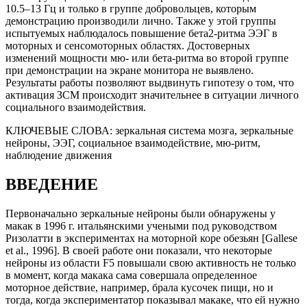
10.5–13 Гц и только в группе добровольцев, которым
демонстрацию производили лично. Также у этой группы
испытуемых наблюдалось повышение бета2-ритма ЭЭГ в
моторных и сенсомоторных областях. Достоверных
изменений мощности мю- или бета-ритма во второй группе
при демонстрации на экране монитора не выявлено.
Результаты работы позволяют выдвинуть гипотезу о том, что
активация ЗСМ происходит значительнее в ситуации личного
социального взаимодействия.
КЛЮЧЕВЫЕ СЛОВА:
зеркальная система мозга, зеркальные
нейроны, ЭЭГ, социальное взаимодействие, мю-ритм,
наблюдение движения
ВВЕДЕНИЕ
Первоначально зеркальные нейроны были обнаружены у
макак в 1996 г. итальянскими учеными под руководством
Ризолатти в экспериментах на моторной коре обезьян [Gallese
et al., 1996]. В своей работе они показали, что некоторые
нейроны из области F5 повышали свою активность не только
в момент, когда макака сама совершала определенное
моторное действие, например, брала кусочек пищи, но и
тогда, когда экспериментатор показывал макаке, что ей нужно