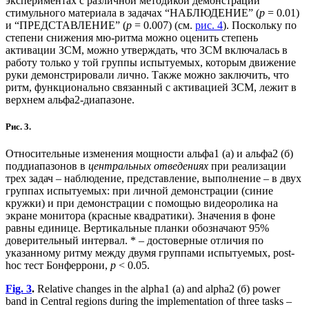
экспериментах с различной методикой демонстрации
стимульного материала в задачах “НАБЛЮДЕНИЕ” (
р
= 0.01)
и “ПРЕДСТАВЛЕНИЕ” (
р
= 0.007) (см.
рис. 4
). Поскольку по
степени снижения мю-ритма можно оценить степень
активации ЗСМ, можно утверждать, что ЗСМ включалась в
работу только у той группы испытуемых, которым движение
руки демонстрировали лично. Также можно заключить, что
ритм, функционально связанный с активацией ЗСМ, лежит в
верхнем альфа2-диапазоне.
Рис. 3.
Относительные изменения мощности альфа1 (a) и альфа2 (б)
поддиапазонов в
центральных отведениях
при реализации
трех задач – наблюдение, представление, выполнение – в двух
группах испытуемых: при личной демонстрации (синие
кружки) и при демонстрации с помощью видеоролика на
экране монитора (красные квадратики). Значения в фоне
равны единице. Вертикальные планки обозначают 95%
доверительный интервал. * – достоверные отличия по
указанному ритму между двумя группами испытуемых, post-
hoc тест Бонферpони,
р
< 0.05.
Fig. 3
.
Relative changes in the alpha1 (a) and alpha2 (б) power
band in Central regions during the implementation of three tasks –