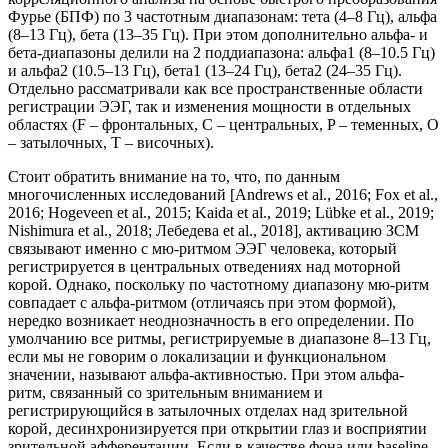
Фурье (БПФ) по 3 частотным диапазонам: тета (4–8 Гц), альфа
(8–13 Гц), бета (13–35 Гц). При этом дополнительно альфа- и
бета-диапазоны делили на 2 поддиапазона: альфа1 (8–10.5 Гц)
и альфа2 (10.5–13 Гц), бета1 (13–24 Гц), бета2 (24–35 Гц).
Отдельно рассматривали как все пространственные области
регистрации ЭЭГ, так и изменения мощности в отдельных
областях (F – фронтальных, C – центральных, P – теменных, O
– затылочных, Т – височных).
Стоит обратить внимание на то, что, по данным
многочисленных исследований [Andrews et al., 2016; Fox et al.,
2016; Hogeveen et al., 2015; Kaida et al., 2019; Lübke et al., 2019;
Nishimura et al., 2018; Лебедева et al., 2018], активацию ЗСМ
связывают именно с мю-ритмом ЭЭГ человека, который
регистрируется в центральных отведениях над моторной
корой. Однако, поскольку по частотному диапазону мю-ритм
совпадает с альфа-ритмом (отличаясь при этом формой),
нередко возникает неоднозначность в его определении. По
умолчанию все ритмы, регистрируемые в диапазоне 8–13 Гц,
если мы не говорим о локализации и функциональном
значении, называют альфа-активностью. При этом альфа-
ритм, связанный со зрительным вниманием и
регистрирующийся в затылочных отделах над зрительной
корой, десинхронизируется при открытии глаз и восприятии
зрительной афферентации. Если в качестве фона или baseline