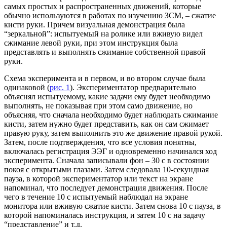
самых простых и распространенных движений, которые
обычно используются в работах по изучению ЗСМ, – сжатие
кисти руки. Причем визуальная демонстрация была
“зеркальной”: испытуемый на ролике или вживую видел
сжимание левой руки, при этом инструкция была
представлять и выполнять сжимание собственной правой
руки.
Схема эксперимента и в первом, и во втором случае была
одинаковой (
рис. 1
). Экспериментатор предварительно
объяснял испытуемому, какие задачи ему будет необходимо
выполнять, не показывая при этом само движение, но
объясняя, что сначала необходимо будет наблюдать сжимание
кисти, затем нужно будет представить, как он сам сжимает
правую руку, затем выполнить это же движение правой рукой.
Затем, после подтверждения, что все условия понятны,
включалась регистрация ЭЭГ и одновременно начинался ход
эксперимента. Сначала записывали фон – 30 с в состоянии
покоя с открытыми глазами. Затем следовала 10-секундная
пауза, в которой экспериментатор или текст на экране
напоминал, что последует демонстрация движения. После
чего в течение 10 с испытуемый наблюдал на экране
монитора или вживую сжатие кисти. Затем снова 10 с пауза, в
которой напоминалась инструкция, и затем 10 с на задачу
“представление” и т.д.