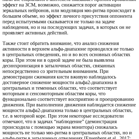
эффект на ЗСМ, возможно, снижается порог активации
зеркальных нейронов, или модуляция мю-ритма происходит в
большем объеме, но эффект личного присутствия оппонента
перед испытуемыми сказывается не только на задаче
наблюдения, но и на последующих задачах, в которых он не
проявляет активных действий.
Также стоит обратить внимание, что анализ снижения
активности в верхнем альфа-диапазоне проводился не только
в центральных отведениях, но и во всех основных областях
коры. При этом ни в одной задаче не была выявлена
десинхронизация в затылочных областях, связанных
непосредственно со зрительным вниманием. При
демонстрации сжимания кисти вживую наблюдалось
достоверное снижение мощности альфа2-диапазона в
центральных и теменных областях, что соответствует
моторным и сенсомоторным областям коры, что
функционально соответствует восприятию и проецированию
движения. При выполнении движения наблюдается снижение
мощности альфа2-диапазона только в центральных областях,
т.е. в моторной коре. При этом некоторые исследователи
отмечают, что в задачах “наблюдение” (демонстрация
происходила с помощью экрана монитора) снижалась
мощность не только мю-ритма в центральных областях, но и
альфа-ритм в затылочных отведениях [Ensenberg et al., 2017;