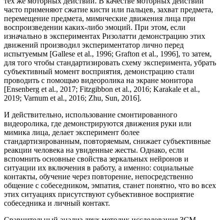
тех же моторных действий. В качестве моторных действий
часто применяют сжатие кисти или пальцев, захват предмета,
перемещение предмета, мимические движения лица при
воспроизведении каких-либо эмоций. При этом, если
изначально в экспериментах Ризолатти демонстрацию этих
движений производил экспериментатор лично перед
испытуемым [Gallese et al., 1996; Grafton et al., 1996], то затем,
для того чтобы стандартизировать схему эксперимента, убрать
субъективный момент восприятия, демонстрацию стали
проводить с помощью видеоролика на экране монитора
[Ensenberg et al., 2017; Fitzgibbon et al., 2016; Karakale et al.,
2019; Varnum et al., 2016; Zhu, Sun, 2016].
И действительно, использование смонтированного
видеоролика, где демонстрируются движения руки или
мимика лица, делает эксперимент более
стандартизированным, повторяемым, снижает субъективные
реакции человека на увиденные жесты. Однако, если
вспомнить основные свойства зеркальных нейронов и
ситуации их включения в работу, а именно: социальные
контакты, обучение через повторение, непосредственно
общение с собеседником, эмпатия, станет понятно, что во всех
этих ситуациях присутствуют субъективное восприятие
собеседника и личный контакт.
Сравнительный анализ двух методик исследования ЗСМ