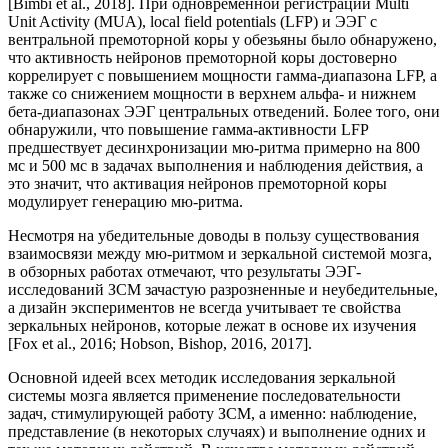
[Bimbi et al., 2018]. При одновременной регистрации Multi
Unit Activity (MUA), local field potentials (LFP) и ЭЭГ с
вентральной премоторной коры у обезьяны было обнаружено,
что активность нейронов премоторной коры достоверно
коррелирует с повышением мощности гамма-диапазона LFP, а
также со снижением мощности в верхнем альфа- и нижнем
бета-диапазонах ЭЭГ центральных отведений. Более того, они
обнаружили, что повышение гамма-активности LFP
предшествует десинхронизации мю-ритма примерно на 800
мс и 500 мс в задачах выполнения и наблюдения действия, а
это значит, что активация нейронов премоторной коры
модулирует генерацию мю-ритма.
Несмотря на убедительные доводы в пользу существования
взаимосвязи между мю-ритмом и зеркальной системой мозга,
в обзорных работах отмечают, что результаты ЭЭГ-
исследований ЗСМ зачастую разрозненные и неубедительные,
а дизайн экспериментов не всегда учитывает те свойства
зеркальных нейронов, которые лежат в основе их изучения
[Fox et al., 2016; Hobson, Bishop, 2016, 2017].
Основной идеей всех методик исследования зеркальной
системы мозга является применение последовательности
задач, стимулирующей работу ЗСМ, а именно: наблюдение,
представление (в некоторых случаях) и выполнение одних и