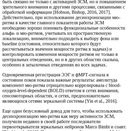
быть связано не только с активацией ЗСМ, но и повышением
зрительного внимания и другими процессами, связанными с
обработкой информации [Hobson, Bishop, 2016, 2017].
Действительно, при использовании десинхронизации мю-
ритма в качестве главного показателя работы ЗСМ
необходимо хорошо понимать функциональные особенности
альфа- и мю-ритмов, учитывать их пространственную
локализацию, внимательно подходить к выбору фона или
baseline (состояния, относительно которого будут
рассчитываться значения мощности ритма в задачах) и
контролировать изменения мощности ритмов не только в
центральных отведениях, но и в других областях скальпа,
особенно в затылочных отведениях во всех задачах.
Одновременная регистрация ЭЭГ и фМРТ-сигнала в
состоянии покоя показала важные результаты: амплитуда
компонент мю-ритма отрицательно коррелировала с blood-
oxygen-level-dependent (BOLD) ответом в сетях внимания,
сенсомоторных областях, и сетях, предположительно
являющихся сетями зеркальной системы [Yin et al., 2016].
Еще один безусловный довод для того, чтобы использовать
десинхронизацию мю-ритма как меру активности ЗСМ,
получили недавно в своей работе последователи
первооткрывателя зеркальных нейронов Marco Bimbi и соавт.