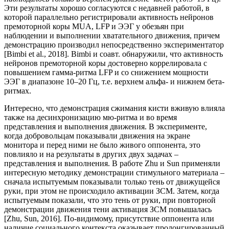
Эти результаты хорошо согласуются с недавней работой, в
которой параллельно регистрировали активность нейронов
премоторной коры MUA, LFP и ЭЭГ у обезьян при
наблюдении и выполнении хватательного движения, причем
демонстрацию производил непосредственно экспериментатор
[Bimbi et al., 2018]. Bimbi и соавт. обнаружили, что активность
нейронов премоторной коры достоверно коррелировала с
повышением гамма-ритма LFP и со снижением мощности
ЭЭГ в диапазоне 10–20 Гц, т.е. верхнем альфа- и нижнем бета-
ритмах.
Интересно, что демонстрация сжимания кисти вживую влияла
также на десинхронизацию мю-ритма и во время
представления и выполнения движения. В эксперименте,
когда добровольцам показывали движения на экране
монитора и перед ними не было живого оппонента, это
повлияло и на результаты в других двух задачах –
представления и выполнения. В работе Zhu и Sun применяли
интересную методику демонстрации стимульного материала –
сначала испытуемым показывали только тень от движущейся
руки, при этом не происходило активации ЗСМ. Затем, когда
испытуемым показали, что это тень от руки, при повторной
демонстрации движения тени активация ЗСМ повышалась
[Zhu, Sun, 2016]. По-видимому, присутствие оппонента или
наличие социального контекста оказывает пролонгированный