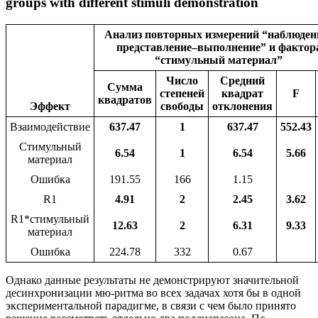
groups with different stimuli demonstration
Анализ повторных измерений “наблюден
представление–выполнение” и фактор
“стимульный материал”
Число
Средний
Сумма
степеней
квадрат
F
квадратов
Эффект
свободы
отклонения
Взаимодействие
637.47
1
637.47
552.43
Стимульный
6.54
1
6.54
5.66
материал
Ошибка
191.55
166
1.15
R1
4.91
2
2.45
3.62
R1*стимульный
12.63
2
6.31
9.33
материал
Ошибка
224.78
332
0.67
Однако данные результаты не демонстрируют значительной
десинхронизации мю-ритма во всех задачах хотя бы в одной
экспериментальной парадигме, в связи с чем было принято