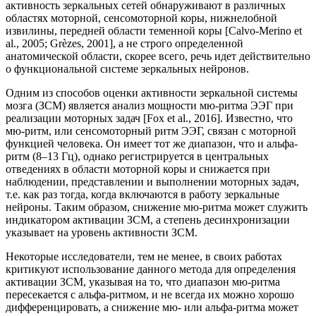
активность зеркальных сетей обнаруживают в различных
областях моторной, сенсомоторной коры, нижнелобной
извилины, передней области теменной коры [Calvo-Merino et
al., 2005; Grèzes, 2001], а не строго определенной
анатомической области, скорее всего, речь идет действительно
о функциональной системе зеркальных нейронов.
Одним из способов оценки активности зеркальной системы
мозга (ЗСМ) является анализ мощности мю-ритма ЭЭГ при
реализации моторных задач [Fox et al., 2016]. Известно, что
мю-ритм, или сенсомоторный ритм ЭЭГ, связан с моторной
функцией человека. Он имеет тот же диапазон, что и альфа-
ритм (8–13 Гц), однако регистрируется в центральных
отведениях в области моторной коры и снижается при
наблюдении, представлении и выполнении моторных задач,
т.е. как раз тогда, когда включаются в работу зеркальные
нейроны. Таким образом, снижение мю-ритма может служить
индикатором активации ЗСМ, а степень десинхронизации
указывает на уровень активности ЗСМ.
Некоторые исследователи, тем не менее, в своих работах
критикуют использование данного метода для определения
активации ЗСМ, указывая на то, что диапазон мю-ритма
пересекается с альфа-ритмом, и не всегда их можно хорошо
дифференцировать, а снижение мю- или альфа-ритма может