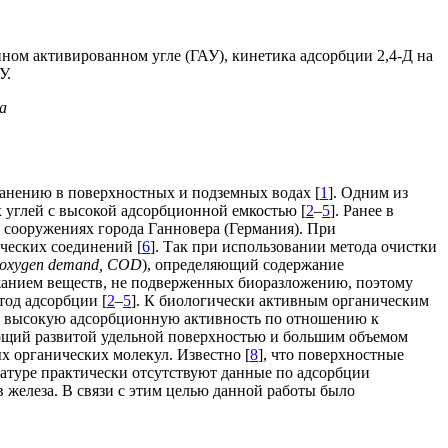
нном активированном угле (ГАУ), кинетика адсорбции 2,4-Д на
У.
а
ранению в поверхностных и подземных водах [
1
]. Одним из
 углей с высокой адсорбционной емкостью [
2
–
5
]. Ранее в
 сооружениях города Ганновера (Германия). При
ческих соединений [
6
]. Так при использовании метода очистки
 oxygen demand, COD
), определяющий содержание
жанием веществ, не подверженных биоразложению, поэтому
тод адсорбции [
2
–
5
]. К биологически активным органическим
ою высокую адсорбционную активность по отношению к
ющий развитой удельной поверхностью и большим объемом
х органических молекул. Известно [
8
], что поверхностные
атуре практически отсутствуют данные по адсорбции
железа. В связи с этим целью данной работы было