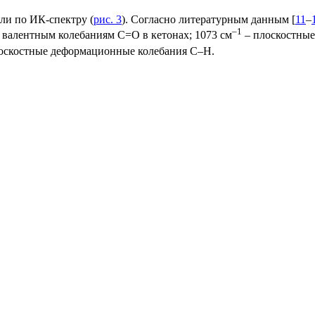
ли по ИК-спектру (
рис. 3
). Согласно литературным данным [
11
–
–1
 валентным колебаниям С=О в кетонах; 1073 см
– плоскостные
оскостные деформационные колебания C–H.