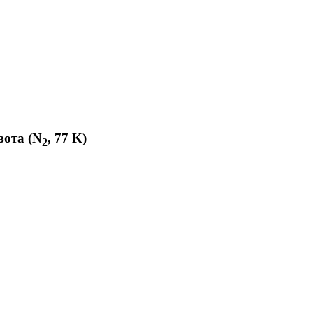
зота (N
, 77 K)
2