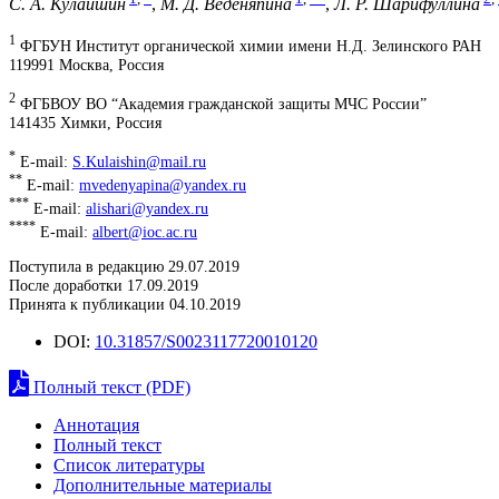
С. А. Кулайшин
,
М. Д. Веденяпина
,
Л. Р. Шарифуллина
1
ФГБУН Институт органической химии имени Н.Д. Зелинского РАН
119991 Москва, Россия
2
ФГБВОУ ВО “Академия гражданской защиты МЧС России”
141435 Химки, Россия
*
E-mail:
S.Kulaishin@mail.ru
**
E-mail:
mvedenyapina@yandex.ru
***
E-mail:
alishari@yandex.ru
****
E-mail:
albert@ioc.ac.ru
Поступила в редакцию 29.07.2019
После доработки 17.09.2019
Принята к публикации 04.10.2019
DOI:
10.31857/S0023117720010120
Полный текст (PDF)
Аннотация
Полный текст
Список литературы
Дополнительные материалы