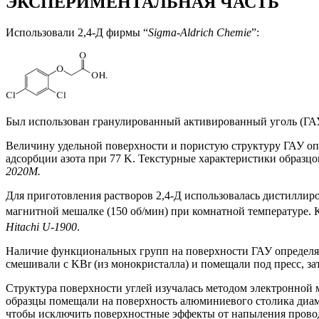
ЭКСПЕРИМЕНТАЛЬНАЯ ЧАСТЬ
Использовали 2,4-Д фирмы “
Sigma-Aldrich Chemie
”:
Был использован гранулированный активированный уголь (ГА
Величину удельной поверхности и пористую структуру ГАУ оп
адсорбции азота при 77 K. Текстурные характеристики образц
2020М.
Для приготовления растворов 2,4-Д использовалась дистиллиро
магнитной мешалке (150 об/мин) при комнатной температуре. 
Hitachi U-1900
.
Наличие функциональных групп на поверхности ГАУ определ
смешивали с KBr (из монокристалла) и помещали под пресс, з
Структура поверхности углей изучалась методом электронной 
образцы помещали на поверхность алюминиевого столика диам
чтобы исключить поверхностные эффекты от напыления провод