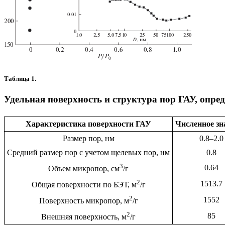
Таблица 1.
Удельная поверхность и структура пор ГАУ, опре
Характеристика поверхности ГАУ
Численное зн
Размер пор, нм
0.8–2.0
Средний размер пор с учетом щелевых пор, нм
0.8
3
0.64
Объем микропор, см
/г
2
1513.7
Общая поверхности по БЭТ, м
/г
2
1552
Поверхность микропор, м
/г
2
85
Внешняя поверхность, м
/г