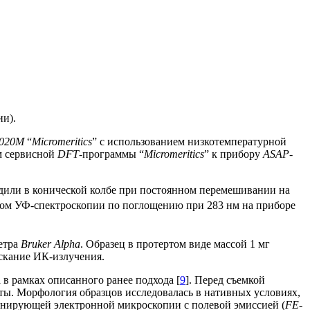
ии).
020M
“
Micromeritics
” с использованием низкотемпературной
м сервисной
DFT
-программы “
Micromeritics
”
к прибору
ASAP-
одили в конической колбе при постоянном перемешивании на
дом УФ-спектроскопии по поглощению при 283 нм на приборе
етра
Bruker Alpha
. Образец в протертом виде массой 1 мг
ускание ИК-излучения.
в рамках описанного ранее подхода [
9
]. Перед съемкой
ы. Морфология образцов исследовалась в нативных условиях,
канирующей электронной микроскопии с полевой эмиссией (
FE-