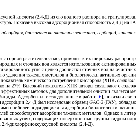
усной кислоты (2,4-Д) из его водного раствора на гранулирова
ктура. Показана высокая адсорбционная способность 2,4-Д на ГА
,
адсорбция
,
биологически активное вещество
,
гербицид
,
кинетик
ы с сорной растительностью, приводит к их широкому распрост
иродных и сточных вод является использование активированных
тивированного угля с целью доочистки сточных вод на очистных
го удаления тяжелых металлов и биологически активных органи
) показатель химического потребления кислорода (ХПК,
chemical
ько на 27%. Высокий показатель ХПК авторы связывают с содер
 эффективных методов для дополнительной очистки является ме
бициды. Адсорбенты, исследованные в работе [
6
], показали св
 адсорбции 2,4-Д был исследован образец
GAC-2
(ГАУ), облада
иками наиболее подходящие для адсорбции биологически активны
лей способствуют адсорбции тяжелых металлов. Однако в литер
ованных углях, содержащих поверхностные группы гидроксидов 
 2,4-дихлорфеноксуксусной кислоты (2,4-Д).