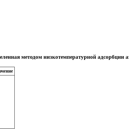
деленная методом низкотемпературной адсорбции а
ачение