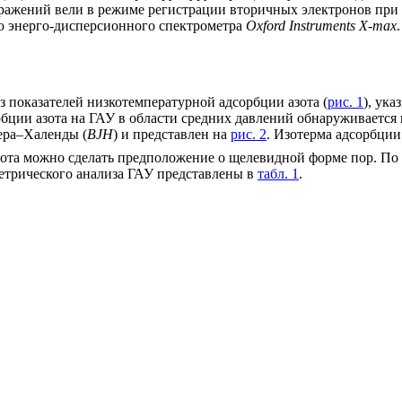
бражений вели в режиме регистрации вторичных электронов при
ю энерго-дисперсионного спектрометра
Oxford Instruments X-max
.
з показателей низкотемпературной адсорбции азота (
рис. 1
), ук
бции азота на ГАУ в области средних давлений обнаруживается п
ера–Халенды (
BJH
) и представлен на
рис. 2
. Изотерма адсорбции
зота можно сделать предположение о щелевидной форме пор. По 
етрического анализа ГАУ представлены в
табл. 1
.