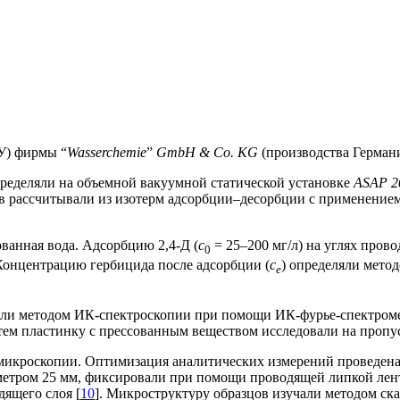
У) фирмы “
Wasserchemie
”
GmbH & Co. KG
(производства Герман
ределяли на объемной вакуумной статической установке
ASAP
2
ов рассчитывали из изотерм адсорбции–десорбции с применение
ванная вода. Адсорбцию 2,4-Д (
с
= 25–200 мг/л) на углях пров
0
Концентрацию гербицида после адсорбции (
с
) определяли мето
е
яли методом ИК-спектроскопии при помощи ИК-фурье-спектром
атем пластинку с прессованным веществом исследовали на проп
микроскопии. Оптимизация аналитических измерений проведена 
етром 25 мм, фиксировали при помощи проводящей липкой лент
ящего слоя [
10
]. Микроструктуру образцов изучали методом с