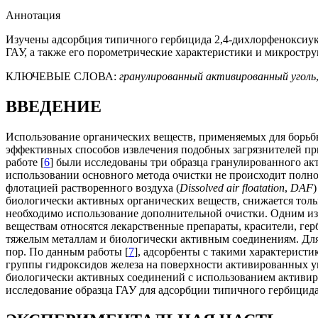
Аннотация
Изучены адсорбция типичного гербицида 2,4-дихлорфеноксиукс
ГАУ, а также его порометрические характеристики и микростру
КЛЮЧЕВЫЕ СЛОВА:
гранулированный активированный уголь
ВВЕДЕНИЕ
Использование органических веществ, применяемых для борьб
эффективных способов извлечения подобных загрязнителей пр
работе [
6
] были исследованы три образца гранулированного ак
использовании основного метода очистки не происходит полно
флотацией растворенного воздуха (
Dissolved air floatation
,
DAF
биологически активных органических веществ, снижается тол
необходимо использование дополнительной очистки. Одним из
веществам относятся лекарственные препараты, красители, гер
тяжелым металлам и биологически активным соединениям. Для
пор. По данным работы [
7
], адсорбенты с такими характерист
группы гидроксидов железа на поверхности активированных уг
биологически активных соединений с использованием активир
исследование образца ГАУ для адсорбции типичного гербицида