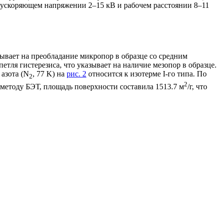
 ускоряющем напряжении 2–15 кВ и рабочем расстоянии 8–11
азывает на преобладание микропор в образце со средним
етля гистерезиса, что указывает на наличие мезопор в образце.
 азота (N
, 77 K) на
рис. 2
относится к изотерме I-го типа. По
2
2
методу БЭТ, площадь поверхности составила 1513.7 м
/г, что