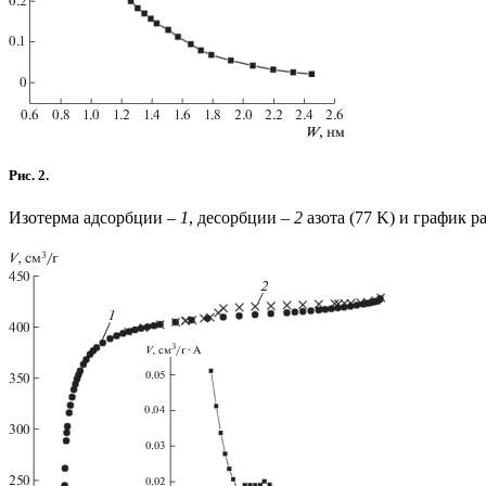
Рис. 2.
Изотерма адсорбции –
1
, десорбции –
2
азота (77 K) и график 