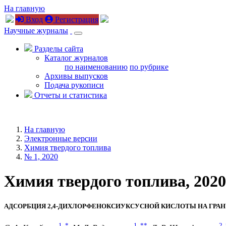
На главную
Вход
Регистрация
Научные журналы
Разделы сайта
Каталог журналов
по наименованию
по рубрике
Архивы выпусков
Подача рукописи
Отчеты и статистика
На главную
Электронные версии
Химия твердого топлива
№ 1, 2020
Химия твердого топлива, 2020,
АДСОРБЦИЯ 2,4-ДИХЛОРФЕНОКСИУКСУСНОЙ КИСЛОТЫ НА ГРА
1
,
*
1
,
**
2
,