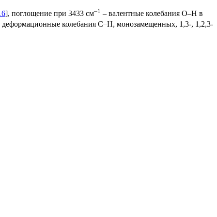
–1
16
], поглощение при 3433 см
– валентные колебания О–Н в
 деформационные колебания C–H, монозамещенных, 1,3-, 1,2,3-