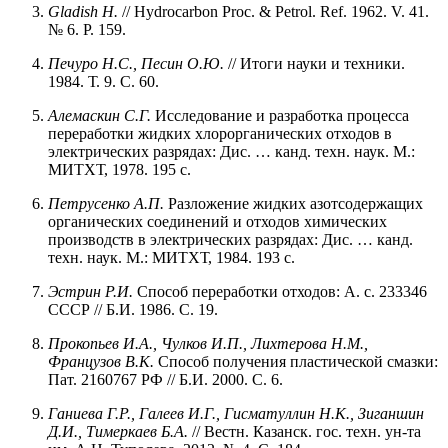
Gladish H.
// Hydrocarbon Proc. & Petrol. Ref. 1962. V. 41.
№ 6. P. 159.
Печуро Н.С., Песин О.Ю.
// Итоги науки и техники.
1984. Т. 9. С. 60.
Алемаскин С.Г.
Исследование и разработка процесса
переработки жидких хлорорганических отходов в
электрических разрядах: Дис. … канд. техн. наук. М.:
МИТХТ, 1978. 195 с.
Петрусенко А.П.
Разложение жидких азотсодержащих
органических соединений и отходов химических
производств в электрических разрядах: Дис. … канд.
техн. наук. М.: МИТХТ, 1984. 193 с.
Эстрин Р.И.
Способ переработки отходов: А. с. 233346
СССР // Б.И. 1986. С. 19.
Прокопьев
И.А.,
Чулков
И.П.,
Лихтерова
Н.М.,
Французов
В.К.
Способ получения пластической смазки:
Пат. 2160767 РФ // Б.И. 2000. С. 6.
Ганиева Г.Р., Галеев И.Г., Гисматуллин Н.К., Зиганшин
Д.И., Тимеркаев Б.А.
// Вестн. Казанск. гос. техн. ун-та