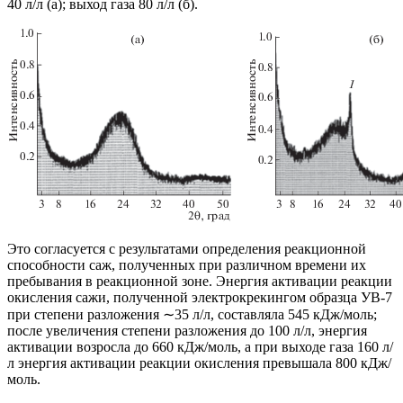
40 л/л (а); выход газа 80 л/л (б).
Это согласуется с результатами определения реакционной
способности саж, полученных при различном времени их
пребывания в реакционной зоне. Энергия активации реакции
окисления сажи, полученной электрокрекингом образца УВ-7
при степени разложения ∼35 л/л, составляла 545 кДж/моль;
после увеличения степени разложения до 100 л/л, энергия
активации возросла до 660 кДж/моль, а при выходе газа 160 л/
л энергия активации реакции окисления превышала 800 кДж/
моль.