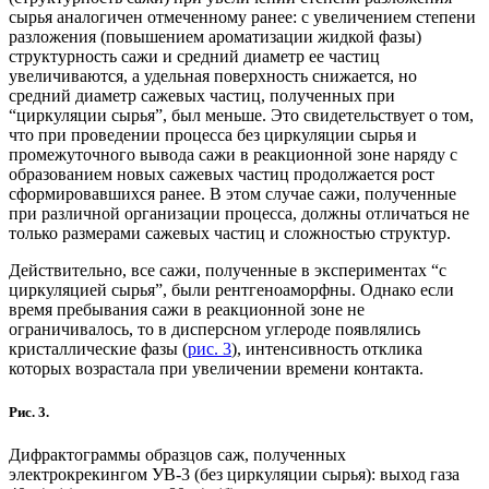
сырья аналогичен отмеченному ранее: с увеличением степени
разложения (повышением ароматизации жидкой фазы)
структурность сажи и средний диаметр ее частиц
увеличиваются, а удельная поверхность снижается, но
средний диаметр сажевых частиц, полученных при
“циркуляции сырья”, был меньше. Это свидетельствует о том,
что при проведении процесса без циркуляции сырья и
промежуточного вывода сажи в реакционной зоне наряду с
образованием новых сажевых частиц продолжается рост
сформировавшихся ранее. В этом случае сажи, полученные
при различной организации процесса, должны отличаться не
только размерами сажевых частиц и сложностью структур.
Действительно, все сажи, полученные в экспериментах “с
циркуляцией сырья”, были рентгеноаморфны. Однако если
время пребывания сажи в реакционной зоне не
ограничивалось, то в дисперсном углероде появлялись
кристаллические фазы (
рис. 3
), интенсивность отклика
которых возрастала при увеличении времени контакта.
Рис. 3.
Дифрактограммы образцов саж, полученных
электрокрекингом УВ-3 (без циркуляции сырья): выход газа