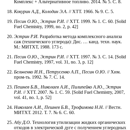
Комплекс + Альтернативное топливо. 2014. № 5. С. 8.
Кокурин А.Д., Колодин Э.А.
// ХТТ. 1966. № 9. С. 5.
Песин О.Ю., Эстрин Р.И.
// ХТТ. 1999. № 1. С. 60. [Solid
Fuel Chemistry, 1999, no. 2, p. 42]
Эстрин Р.И.
Разработка метода комплексного анализа
саж (технического углерода): Дис. … канд. техн. наук.
М.: МИТХТ, 1988. 173 с.
Песин О.Ю., Эстрин Р.И.
// ХТТ. 1997. № 3. С. 14. [Solid
Fuel Chemistry, 1997, vol. 31, no. 3, p. 12]
Бельченко И.Н., Петрусенко А.П., Песин О.Ю.
// Хим.
пром-ть. 1992. № 7. С. 14.
Пешнев Б.В., Николаев А.И., Пилипейко А.Ю., Эстрин
Р.И.
// ХТТ. 2007. № 1. С. 59. [Solid Fuel Chemistry, 2007,
vol. 41, no. 1, p. 52]
Николаев А.И., Пешнев Б.В., Трофимова Н.Н.
// Вестн.
МИТХТ. 2012. Т. 7. № 6. С. 60.
Абу Д.О.
Технология утилизации жидких органических
отходов в электрической дуге с получением углеродных