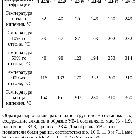
1.4400
1.4449
1.4495
1.4464
1.4499
1.4530
рефракции
Температура
начала
32
40
55
149
150
249
кипения, °С
Температура
10%-го
39
67
87
169
202
282
отгона, °С
Температура
50%-го
48
98
123
194
253
314
отгона, °С
Температура
90%-го
115
133
170
233
300
310
отгона, °С
Температура
конца
154
161
207
280
310
360
кипения, °С
Образцы сырья также различались групповым составом. Так,
содержание алканов в образце УВ-1 составляло, мас. %: 41.9,
нафтенов – 33.3, аренов – 23.4. Для образца УВ-2 эти
показатели были равны, соответственно, 16.0, 11.3 и 71.1 мас.
%, а для образца УВ-3 – 11.1, 0.7 и 86.5 мас. %.