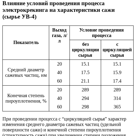
Влияние условий проведения процесса
электрокрекинга на характеристики сажи
(сырье УВ-4)
Выход
Условие проведения
газа, л/
процесса
л
Показатель
без
с
циркуляции
циркуляцией
сырья
сырья
20
15.1
15.1
Средний диаметр
40
17.5
15.9
сажевых частиц, нм
60
21.1
17.4
20
289
289
Конечная степень
40
294
314
пироуплотнения, %
60
298
365
При проведении процесса с “циркуляцией сырья” характер
изменения среднего диаметра сажевых частиц (удельной
поверхности сажи) и конечной степени пироуплотнения
(структурность сажи) при увеличении степени разложения