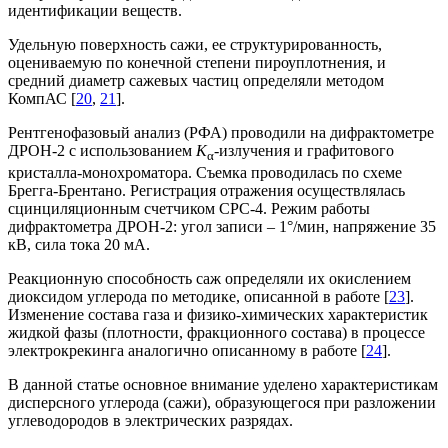
идентификации веществ.
Удельную поверхность сажи, ее структурированность,
оцениваемую по конечной степени пироуплотнения, и
средний диаметр сажевых частиц определяли методом
КомпАС [
20
,
21
].
Рентгенофазовый анализ (РФА) проводили на дифрактометре
ДРОН-2 с использованием
K
-излучения и графитового
α
кристалла-монохроматора. Съемка проводилась по схеме
Брегга-Брентано. Регистрация отражения осуществлялась
сцинциляционным счетчиком СРС-4. Режим работы
дифрактометра ДРОН-2: угол записи – 1°/мин, напряжение 35
кВ, сила тока 20 мА.
Реакционную способность саж определяли их окислением
диоксидом углерода по методике, описанной в работе [
23
].
Изменение состава газа и физико-химических характеристик
жидкой фазы (плотности, фракционного состава) в процессе
электрокрекинга аналогично описанному в работе [
24
].
В данной статье основное внимание уделено характеристикам
дисперсного углерода (сажи), образующегося при разложении
углеводородов в электрических разрядах.