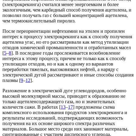
(электрокрекинга) считался менее энергоемким и более
экологичным, чем карбидный способ получения ацетилена, и
позволял получать газ с большей концентрацией ацетилена,
чем термоокислительный пиролиз.
После переориентации нефтехимии на этилен и пропилен
интерес к процессу электрокрекинга как к способу получения
ацетилена угас, но его рассматривали как метод утилизации
отходов химической промышленности и отработанных масел
[
5
–
8
]. В последние годы прослеживается возобновление
интереса к этому процессу, причем не только как к способу
утилизации отходов, но и как к одному из вариантов
переработки тяжелых, высоковязких нефтей, а наряду с
электрической дугой рассматривают и иные способы создания
плазмы [
9
–
12
].
Разложение в электрической дуге углеводородов, особенно
высокой молекулярной массы, приводит к образованию не
только ацетиленсодержащего газа, но и значительных
количеств сажи. В работах [
13
–
17
] предложены схема
комплексного использования продуктов электрокрекинга и
результаты исследований, подтверждающих возможность
получения на их основе широкого спектра различных
материалов. Большое место среди них занимают материалы,
синтезированные с участием дисперсного углерода,