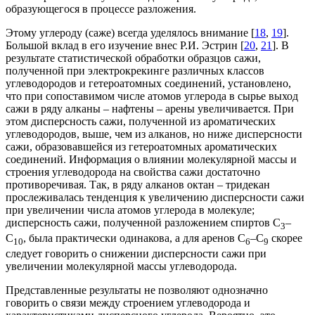
образующегося в процессе разложения.
Этому углероду (саже) всегда уделялось внимание [
18
,
19
].
Большой вклад в его изучение внес Р.И. Эстрин [
20
,
21
]. В
результате статистической обработки образцов сажи,
полученной при электрокрекинге различных классов
углеводородов и гетероатомных соединений, установлено,
что при сопоставимом числе атомов углерода в сырье выход
сажи в ряду алканы – нафтены – арены увеличивается. При
этом дисперсность сажи, полученной из ароматических
углеводородов, выше, чем из алканов, но ниже дисперсности
сажи, образовавшейся из гетероатомных ароматических
соединений. Информация о влиянии молекулярной массы и
строения углеводорода на свойства сажи достаточно
противоречивая. Так, в ряду алканов октан – тридекан
прослеживалась тенденция к увеличению дисперсности сажи
при увеличении числа атомов углерода в молекуле;
дисперсность сажи, полученной разложением спиртов С
–
3
С
, была практически одинакова, а для аренов С
–С
скорее
10
6
9
следует говорить о снижении дисперсности сажи при
увеличении молекулярной массы углеводорода.
Представленные результаты не позволяют однозначно
говорить о связи между строением углеводорода и