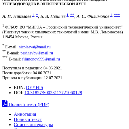
УГЛЕВОДОРОДОВ В ЭЛЕКТРИЧЕСКОЙ ДУГЕ
1
,
*
1
,
**
1
,
***
А. И. Николаев
,
Б. В. Пешнев
,
А. С. Филимонов
1
ФГБОУ ВО “МИРЭА – Российский технологический университет”
(Институт тонких химических технологий имени М.В. Ломоносова)
119454 Москва, Россия
*
E-mail:
nicolaevai@mail.ru
**
E-mail:
peshnevbv@mail.ru
***
E-mail:
filimonov999@mail.ru
Поступила в редакцию 04.06.2021
После доработки 04.06.2021
Принята к публикации 12.07.2021
EDN:
DEYHIS
DOI:
10.31857/S0023117721060128
Полный текст (PDF)
Аннотация
Полный текст
Список литературы