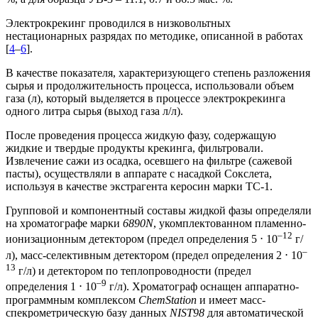
Электрокрекинг проводился в низковольтных
нестационарных разрядах по методике, описанной в работах
[
4
–
6
].
В качестве показателя, характеризующего степень разложения
сырья и продолжительность процесса, использовали объем
газа (л), который выделяется в процессе электрокрекинга
одного литра сырья (выход газа л/л).
После проведения процесса жидкую фазу, содержащую
жидкие и твердые продукты крекинга, фильтровали.
Извлечение сажи из осадка, осевшего на фильтре (сажевой
пасты), осуществляли в аппарате с насадкой Сокслета,
используя в качестве экстрагента керосин марки ТС-1.
Групповой и компонентный составы жидкой фазы определяли
на хроматографе марки
6890N
, укомплектованном пламенно-
–12
ионизационным детектором (предел определения 5 ⋅ 10
г/
–
л), масс-селективным детектором (предел определения 2 ⋅ 10
13
г/л) и детектором по теплопроводности (предел
–9
определения 1 ⋅ 10
г/л). Хроматограф оснащен аппаратно-
программным комплексом
ChemStation
и имеет масс-
спекрометрическую базу данных
NIST98
для автоматической