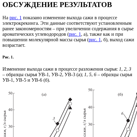
ОБСУЖДЕНИЕ РЕЗУЛЬТАТОВ
На
рис. 1
показано изменение выхода сажи в процессе
электрокрекинга. Эти данные соответствуют установленным
ранее закономерностям – при увеличении содержания в сырье
ароматических углеводородов (
рис. 1
, а), также как и при
повышении молекулярной массы сырья (
рис. 1
, б), выход сажи
возрастает.
Рис. 1.
Изменение выхода сажи в процессе разложения сырья:
1
,
2
,
3
– образцы сырья УВ-1, УВ-2, УВ-3 (а);
1
,
5
,
6
– образцы сырья
УВ-1, УВ-5 и УВ-6 (б).