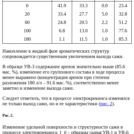
0
41.9
33.3
0.0
23.4
20
33.4
27.7
5.0
32.8
60
24.8
20.5
2.2
51.2
100
6.8
13.0
1.0
77.6
180
1.1
11.5
1.0
85.3
Накопление в жидкой фазе ароматических структур
сопровождается существенным увеличением выхода сажи.
В образце УВ-3 содержание аренов значительно выше (85.6
мас. %), изменение его группового состава в ходе процесса
менее выражено (концентрация аренов при степени
разложения 180 л/л – 91.6 мас. %), соответственно менее
заметно и изменение выхода сажи.
Следует отметить, что в процессе электрокрекинга изменялся
не только выход сажи, но и ее характеристики (
рис. 2
).
Рис. 2.
Изменение удельной поверхности и структурности сажи в
процессе электрокрекинга:
1, 6
– образцы сырья УВ-1 и УВ-6