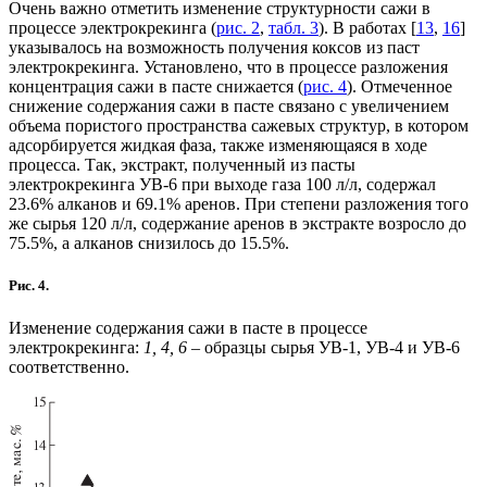
Очень важно отметить изменение структурности сажи в
процессе электрокрекинга (
рис. 2
,
табл. 3
). В работах [
13
,
16
]
указывалось на возможность получения коксов из паст
электрокрекинга. Установлено, что в процессе разложения
концентрация сажи в пасте снижается (
рис. 4
). Отмеченное
снижение содержания сажи в пасте связано с увеличением
объема пористого пространства сажевых структур, в котором
адсорбируется жидкая фаза, также изменяющаяся в ходе
процесса. Так, экстракт, полученный из пасты
электрокрекинга УВ-6 при выходе газа 100 л/л, содержал
23.6% алканов и 69.1% аренов. При степени разложения того
же сырья 120 л/л, содержание аренов в экстракте возросло до
75.5%, а алканов снизилось до 15.5%.
Рис. 4.
Изменение содержания сажи в пасте в процессе
электрокрекинга:
1, 4, 6
– образцы сырья УВ-1, УВ-4 и УВ-6
соответственно.