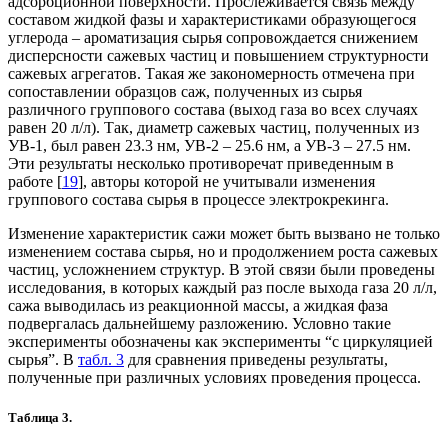
адсорбционной поверхности. Прослеживается связь между
составом жидкой фазы и характеристиками образующегося
углерода – ароматизация сырья сопровождается снижением
дисперсности сажевых частиц и повышением структурности
сажевых агрегатов. Такая же закономерность отмечена при
сопоставлении образцов саж, полученных из сырья
различного группового состава (выход газа во всех случаях
равен 20 л/л). Так, диаметр сажевых частиц, полученных из
УВ-1, был равен 23.3 нм, УВ-2 – 25.6 нм, а УВ-3 – 27.5 нм.
Эти результаты несколько противоречат приведенным в
работе [
19
], авторы которой не учитывали изменения
группового состава сырья в процессе электрокрекинга.
Изменение характеристик сажи может быть вызвано не только
изменением состава сырья, но и продолжением роста сажевых
частиц, усложнением структур. В этой связи были проведены
исследования, в которых каждый раз после выхода газа 20 л/л,
сажа выводилась из реакционной массы, а жидкая фаза
подвергалась дальнейшему разложению. Условно такие
эксперименты обозначены как эксперименты “с циркуляцией
сырья”. В
табл. 3
для сравнения приведены результаты,
полученные при различных условиях проведения процесса.
Таблица 3.