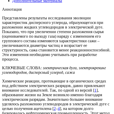
Дополнительные материалы
Аннотация
Представлены результаты исследования эволюции
характеристик дисперсного углерода, образующегося при
разложении жидких углеводородов в электрической дуге.
Показано, что при увеличении степени разложения сырья
(оцениваемого по выходу газа) наряду с изменением его
группового состава изменяются характеристики сажи –
увеличиваются диаметры частиц и возрастает ее
структурность, сажа становится менее реакционноспособной.
Эти изменения необходимо учитывать при разработке
процесса.
КЛЮЧЕВЫЕ СЛОВА:
электрическая дуга
,
электрокрекинг
углеводородов
,
дисперсный углерод
,
сажа
Химические реакции, протекающие в органических средах
под действием электрических разрядов, давно привлекают
внимание исследователей. Так, по одной из версий [
1
],
образование жизни на Земле возникло именно благодаря
электрическим разрядам. Значительно большее внимание
уделялось разложению углеводородов в электрической дуге с
целью получения ацетилена [
2
–
4
], на котором долго
базировалась нефтехимическая промышленность. Этот метод