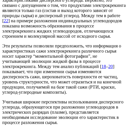
характеристиками дисперсного углерода. Вероятно, это
связано с допущением о том, что продуктами электрокрекинга
являются только газ (состав и выход которого зависят от
природы сырья) и дисперсный углерод. Между тем в работе
[
22
] на примере разложения индивидуальных углеводородов
показана возможность образования в процессе
электрокрекинга жидких углеводородов, отличающихся
строением и молекулярной массой от исходного сырья.
Эти результаты позволяли предположить, что информация о
характеристиках сажи электрокрекинга различного сырья
носит характер “моментальной фотографии”, не
учитывающей эволюции жидкой фазы в процессе
электрокрекинга. Между тем анализ публикаций [
18
–
20
]
показывает, что при изменении сырья изменяются
дисперсность сажи, шероховатость поверхности ее частиц,
уровень структурности, что может отразиться и на конечной
продукции, получаемой на базе такой сажи (РТИ, краски,
углерод-углеродные композиты).
Учитывая широкие перспективы использования дисперсного
углерода, образующегося при разложении углеводородов в
электрических разрядах (плазме), представляется
необходимым исследование эволюции его характеристик в
процессе разложения сырья.