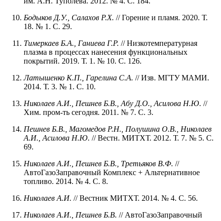
им. А.Н. Туполева. 2012. № 4. С. 184.
Бодыков Д.У., Салахов Р.Х.
// Горение и пламя. 2020. Т.
18. № 1. С. 29.
Тимеркаев Б.А., Ганиева Г.Р.
// Низкотемпературная
плазма в процессах нанесения функциональных
покрытий. 2019. Т. 1. № 10. С. 126.
Латышенко К.П., Гарелина С.А.
// Изв. МГТУ МАМИ.
2014. Т. 3. № 1. С. 10.
Николаев А.И., Пешнев Б.В., Абу Д.О., Асилова Н.Ю.
//
Хим. пром-ть сегодня. 2011. № 7. С. 3.
Пешнев Б.В., Магомедов Р.Н., Полушина О.В., Николаев
А.И., Асилова Н.Ю.
// Вестн. МИТХТ. 2012. Т. 7. № 5. С.
69.
Николаев А.И., Пешнев Б.В., Третьяков В.Ф.
//
АвтоГазоЗаправочный Комплекс + Альтернативное
топливо. 2014. № 4. С. 8.
Николаев А.И.
// Вестник МИТХТ. 2014. № 4. С. 56.
Николаев А.И., Пешнев Б.В.
// АвтоГазоЗаправочный