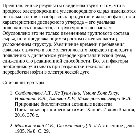
Представленные результаты свидетельствуют о том, что в
процессе электрокрекинга углеводородного сырья изменяются
не только состав газообразных продуктов и жидкой фазы, но и
характеристики дисперсного углерода – его удельная
поверхность снижается, а структурность возрастает.
Обусловлено это не только изменением группового состава
сырья, но и продолжающимся ростом сажевых частиц,
усложнением структур. Увеличение времени пребывания
сажевых структур в зоне электрических разрядов приводит к
появлению в дисперсном углероде кристаллической фазы,
снижению его реакционной способности. Все эти факторы
необходимо учитывать при разработке технологии
переработки нефти в электрической дуге.
Список литературы
Солдатенков А.Т., Ле Туан Ань, Чыонг Хонг Хиеу,
Никитина Е.В., Аларкон Х.Р., Мамырбекова-Бекро Ж.А.
Природные биологически активные вещества.
Прикладная органическая химия. Ханой: Изд-во Знания,
2016. 376 с.
Милославский С.Е., Глизманенко Д.Л.
// Автогенное дело.
1935. № 8. С. 29.