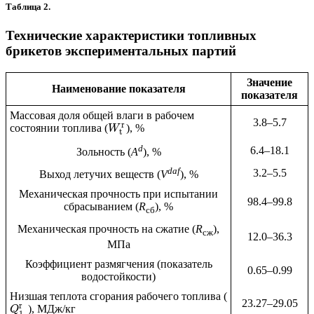
Таблица 2.
Технические характеристики топливных
брикетов экспериментальных партий
Значение
Наименование показателя
показателя
Массовая доля общей влаги в рабочем
3.8–5.7
r
состоянии топлива (
), %
W
t
d
6.4–18.1
Зольность (
А
), %
daf
3.2–5.5
Выход летучих веществ (
V
), %
Механическая прочность при испытании
98.4–99.8
сбрасыванием (
R
), %
сб
Механическая прочность на сжатие (
R
),
сж
12.0–36.3
МПа
Коэффициент размягчения (показатель
0.65–0.99
водостойкости)
Низшая теплота сгорания рабочего топлива (
23.27–29.05
r
), МДж/кг
Q
1