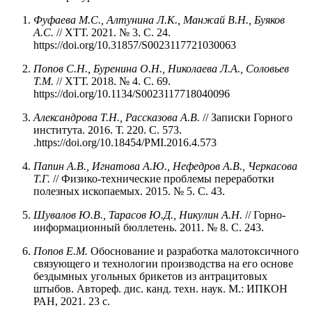
Фуфаева М.С., Алтунина Л.К., Манжай В.Н., Буяков
А.С.
// ХТТ. 2021. № 3. С. 24.
https://doi.org/10.31857/S0023117721030063
Попов С.Н., Буренина О.Н., Николаева Л.А., Соловьев
Т.М.
// ХТТ. 2018. № 4. С. 69.
https://doi.org/10.1134/S0023117718040096
Александрова Т.Н., Рассказова А.В.
// Записки Горного
института. 2016. Т. 220. С. 573.
.https://doi.org/10.18454/PMI.2016.4.573
Папин А.В., Игнатова А.Ю., Нефедров А.В., Черкасова
Т.Г.
// Физико-технические проблемы переработки
полезных ископаемых. 2015. № 5. С. 43.
Шувалов Ю.В., Тарасов Ю.Д., Никулин А.Н.
// Горно-
информационный бюллетень. 2011. № 8. С. 243.
Попов Е.М.
Обоснование и разработка малотоксичного
связующего и технологии производства на его основе
бездымных угольных брикетов из антрацитовых
штыбов. Автореф. дис. канд. техн. наук. М.: ИПКОН
РАН, 2021. 23 с.