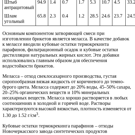
Штыб
94.9
1.4
0.7
1.7
5.3
10.7
4.5
33.
антрацитовый
Шлам
65.8
2.3
0.4
1.2
28.5
24.6
23.7
24.
угольный
Основным компонентом затворяющей смеси при
изготовлении брикетов является меласса. В качестве добавок
к мелассе вводили кубовые остатки термокрекинта
парафинов, фильтрационный осадок и кубовые остатки
дистилляции натуральных жирных кислот. Эти добавки
использовались главным образом для обеспечения
водостойкости брикетов.
Меласса – отход свеклосахарного производства, густая
сиропообразная вязкая жидкость от коричневого до темно-
бурого цвета. Меласса содержит до 20% воды, 45–50% сахара,
20–25% органических веществ и 10% минеральных
несахарных веществ. Меласса хорошо растворяется в любых
соотношениях в холодной и горячей воде. Растворы
характеризуются высокой вязкостью, плотность изменяется от
3
1.30 до 1.52 г/см
.
Кубовые остатки термокрекинга парафинов – отходы
Новочеркасского завода синтетических продуктов