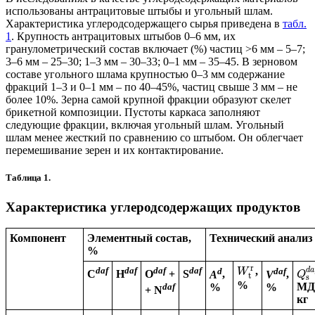
использованы антрацитовые штыбы и угольный шлам.
Характеристика углеродсодержащего сырья приведена в
табл.
1
. Крупность антрацитовых штыбов 0–6 мм, их
гранулометрический состав включает (%) частиц >6 мм – 5–7;
3–6 мм – 25–30; 1–3 мм – 30–33; 0–1 мм – 35–45. В зерновом
составе угольного шлама крупностью 0–3 мм содержание
фракций 1–3 и 0–1 мм – по 40–45%, частиц свыше 3 мм – не
более 10%. Зерна самой крупной фракции образуют скелет
брикетной композиции. Пустоты каркаса заполняют
следующие фракции, включая угольный шлам. Угольный
шлам менее жесткий по сравнению со штыбом. Он облегчает
перемешивание зерен и их контактирование.
Таблица 1.
Характеристика углеродсодержащих продуктов
Компонент
Элементный состав,
Технический анализ
%
r
daf
daf
daf
daf
d
,
daf
d
a
W
C
H
O
+
S
A
,
V
,
Q
t
s
%
МД
daf
%
%
+ N
кг