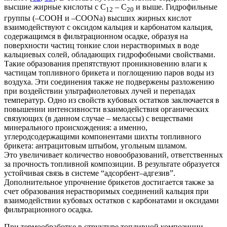
высшие жирные кислоты с С
– С
и выше. Гидрофильные
12
20
группы (–СООН и –СООNа) высших жирных кислот
взаимодействуют с оксидом кальция и карбонатом кальция,
содержащимся в фильтрационном осадке, образуя на
поверхности частиц тонкие слои нерастворимых в воде
кальциевых солей, обладающих гидрофобными свойствами.
Такие образования препятствуют проникновению влаги к
частицам топливного брикета и поглощению паров воды из
воздуха. Эти соединения также не подвержены разложению
при воздействии ультрафиолетовых лучей и перепадах
температур. Одно из свойств кубовых остатков заключается в
повышении интенсивности взаимодействия органических
связующих (в данном случае – мелассы) с веществами
минерального происхождения: а именно,
углеродсодержащими компонентами шихты топливного
брикета: антрацитовым штыбом, угольным шламом.
Это увеличивает количество новообразований, ответственных
за прочность топливной композиции. В результате образуется
устойчивая связь в системе “адсорбент–адгезив”.
Дополнительное упрочнение брикетов достигается также за
счет образования нерастворимых соединений кальция при
взаимодействии кубовых остатков с карбонатами и оксидами
фильтрационного осадка.
При термообработке в структуре топливной композиции