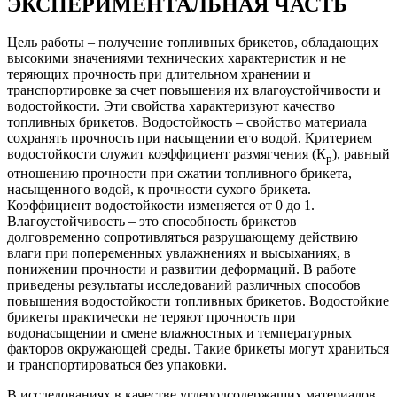
ЭКСПЕРИМЕНТАЛЬНАЯ ЧАСТЬ
Цель работы – получение топливных брикетов, обладающих
высокими значениями технических характеристик и не
теряющих прочность при длительном хранении и
транспортировке за счет повышения их влагоустойчивости и
водостойкости. Эти свойства характеризуют качество
топливных брикетов. Водостойкость – свойство материала
сохранять прочность при насыщении его водой. Критерием
водостойкости служит коэффициент размягчения (К
), равный
р
отношению прочности при сжатии топливного брикета,
насыщенного водой, к прочности сухого брикета.
Коэффициент водостойкости изменяется от 0 до 1.
Влагоустойчивость – это способность брикетов
долговременно сопротивляться разрушающему действию
влаги при попеременных увлажнениях и высыханиях, в
понижении прочности и развитии деформаций. В работе
приведены результаты исследований различных способов
повышения водостойкости топливных брикетов. Водостойкие
брикеты практически не теряют прочность при
водонасыщении и смене влажностных и температурных
факторов окружающей среды. Такие брикеты могут храниться
и транспортироваться без упаковки.
В исследованиях в качестве углеродсодержащих материалов