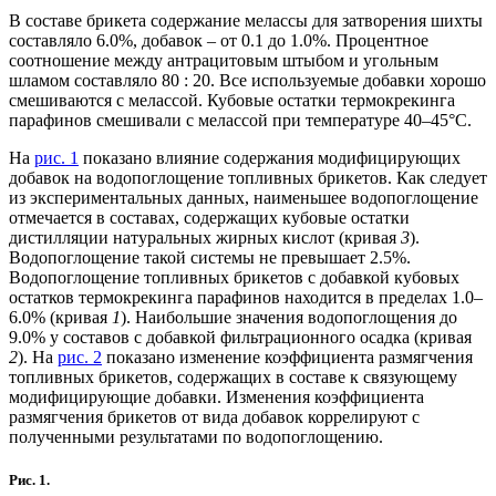
В составе брикета содержание мелассы для затворения шихты
составляло 6.0%, добавок – от 0.1 до 1.0%. Процентное
соотношение между антрацитовым штыбом и угольным
шламом составляло 80 : 20. Все используемые добавки хорошо
смешиваются с мелассой. Кубовые остатки термокрекинга
парафинов смешивали с мелассой при температуре 40–45°С.
На
рис. 1
показано влияние содержания модифицирующих
добавок на водопоглощение топливных брикетов. Как следует
из экспериментальных данных, наименьшее водопоглощение
отмечается в составах, содержащих кубовые остатки
дистилляции натуральных жирных кислот (кривая
3
).
Водопоглощение такой системы не превышает 2.5%.
Водопоглощение топливных брикетов с добавкой кубовых
остатков термокрекинга парафинов находится в пределах 1.0–
6.0% (кривая
1
). Наибольшие значения водопоглощения до
9.0% у составов с добавкой фильтрационного осадка (кривая
2
). На
рис. 2
показано изменение коэффициента размягчения
топливных брикетов, содержащих в составе к связующему
модифицирующие добавки. Изменения коэффициента
размягчения брикетов от вида добавок коррелируют с
полученными результатами по водопоглощению.
Рис. 1.