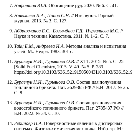
Нифонтов Ю.А.
Обогащение руд. 2020. № 6. С. 41.
Николаева Л.А., Попов С.Н.
// Изв. вузов. Горный
журнал. 2013. № 3. С. 127.
Абдрахманов Е.С., Бозымбаев Г.Д., Нургалиева М.С.
//
Наука и техника Казахстана. 2011. № 1–2. С. 7.
Тайц Е.М., Андреева И.А.
Методы анализа и испытания
углей. М.: Недра. 1983. 301 с.
Буравчук
Н.И.,
Гурьянова
О.В.
// ХТТ. 2015. № 5. С. 25.
[Solid Fuel Chemistry, 2015. V. 49. № 5. P. 289.
https://doi.org/10.3103/S361521915050043]10.3103/S361521
Буравчук
Н.И.,
Гурьянова
О.В.
Состав для получения
топливного брикета. Пат. 2629365 РФ // Б.И. 2017. № 25.
С. 8.
Буравчук
Н.И.,
Гурьянова
О.В.
Состав для получения
водостойкого топливного брикета. Пат. 2785437 РФ //
Б.И. 2022. № 34. С. 10.
Ребиндер П.А.
Поверхностные явления в дисперсных
системах. Физико-химическая механика. Избр. тр. М.: