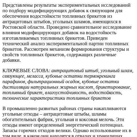
Представлены результаты экспериментальных исследований
по подбору модифицирующих добавок к связующим для
обеспечения водостойкости топливных брикетов из
антрацитовых штыбов, угольных шламов, имеющихся в
Ростовской области. Проведено сравнительное исследование
влияния модифицирующих добавок на водостойкость
изготавливаемых топливных брикетов. Приведен
технический анализ экспериментальной партии топливных
брикетов. Рассмотрен механизм формирования структуры и
свойств топливных брикетов, содержащих различные
добавки.
КЛЮЧЕВЫЕ СЛОВА:
антрацитовый штыб
,
угольный шлам
,
связующее
,
меласса
,
кубовые остатки термокрекинга
парафинов
,
фильтрационный осадок
,
кубовые остатки
дистилляции натуральных жирных кислот
,
брикетирование
,
топливный брикет
,
влагоустойчивость
,
водостойкость
,
технические характеристики топливных брикетов
В промышленно развитых районах страны накапливаются
угольные отходы – антрацитовые штыбы, шламы
обогатительных фабрик, угольная и коксовая мелочь. Эти
отходы имеют определенный энергетический потенциал.
Запасы горючих отходов велики. Однако использование их в
том виде, в каком они находятся в отвалах и хранилищах,