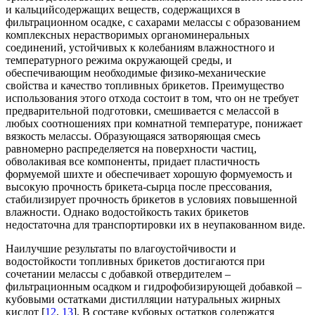
и кальцийсодержащих веществ, содержащихся в
фильтрационном осадке, с сахарами мелассы с образованием
комплексных нерастворимых органоминеральных
соединений, устойчивых к колебаниям влажностного и
температурного режима окружающей среды, и
обеспечивающим необходимые физико-механические
свойства и качество топливных брикетов. Преимущество
использования этого отхода состоит в том, что он не требует
предварительной подготовки, смешивается с мелассой в
любых соотношениях при комнатной температуре, понижает
вязкость мелассы. Образующаяся затворяющая смесь
равномерно распределяется на поверхности частиц,
обволакивая все компоненты, придает пластичность
формуемой шихте и обеспечивает хорошую формуемость и
высокую прочность брикета-сырца после прессования,
стабилизирует прочность брикетов в условиях повышенной
влажности. Однако водостойкость таких брикетов
недостаточна для транспортировки их в неупакованном виде.
Наилучшие результаты по влагоустойчивости и
водостойкости топливных брикетов достигаются при
сочетании мелассы с добавкой отвердителем –
фильтрационным осадком и гидрофобизирующей добавкой –
кубовыми остатками дистилляции натуральных жирных
кислот [
12
,
13
]. В составе кубовых остатков содержатся