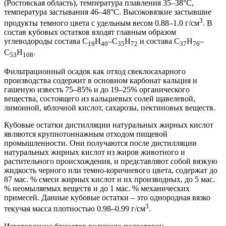
(Ростовская область), температура плавления 35–38°С,
температура застывания 46–48°С. Высоковязкие застывшие
3
продукты темного цвета с удельным весом 0.88–1.0 г/см
. В
состав кубовых остатков входят главным образом
углеводороды состава С
Н
–С
Н
и состава С
Н
–
19
40
35
72
37
76
С
Н
.
53
108
Фильтрационный осадок как отход свеклосахарного
производства содержит в основном карбонат кальция и
гашеную известь 75–85% и до 19–25% органического
вещества, состоящего из кальциевых солей щавелевой,
лимонной, яблочной кислот, сахарозы, пектиновых веществ.
Кубовые остатки дистилляции натуральных жирных кислот
являются крупнотоннажным отходом пищевой
промышленности. Они получаются после дистилляции
натуральных жирных кислот из жиров животного и
растительного происхождения, и представляют собой вязкую
жидкость черного или темно-коричневого цвета, содержат до
87 мас. % смеси жирных кислот и их производных, до 5 мас.
% неомыляемых веществ и до 1 мас. % механических
примесей. Данные кубовые остатки – это однородная вязко
3
текучая масса плотностью 0.98–0.99 г/см
.