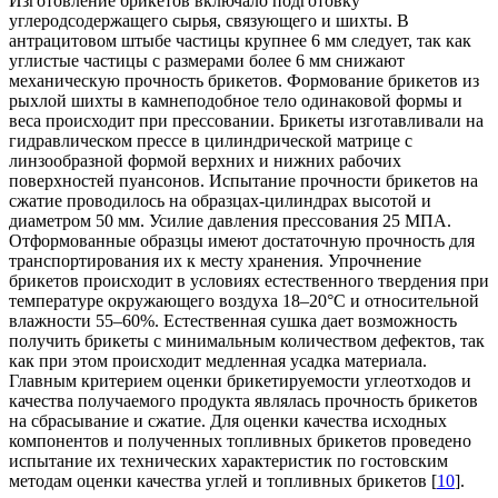
Изготовление брикетов включало подготовку
углеродсодержащего сырья, связующего и шихты. В
антрацитовом штыбе частицы крупнее 6 мм следует, так как
углистые частицы с размерами более 6 мм снижают
механическую прочность брикетов. Формование брикетов из
рыхлой шихты в камнеподобное тело одинаковой формы и
веса происходит при прессовании. Брикеты изготавливали на
гидравлическом прессе в цилиндрической матрице с
линзообразной формой верхних и нижних рабочих
поверхностей пуансонов. Испытание прочности брикетов на
сжатие проводилось на образцах-цилиндрах высотой и
диаметром 50 мм. Усилие давления прессования 25 МПА.
Отформованные образцы имеют достаточную прочность для
транспортирования их к месту хранения. Упрочнение
брикетов происходит в условиях естественного твердения при
температуре окружающего воздуха 18–20°С и относительной
влажности 55–60%. Естественная сушка дает возможность
получить брикеты с минимальным количеством дефектов, так
как при этом происходит медленная усадка материала.
Главным критерием оценки брикетируемости углеотходов и
качества получаемого продукта являлась прочность брикетов
на сбрасывание и сжатие. Для оценки качества исходных
компонентов и полученных топливных брикетов проведено
испытание их технических характеристик по гостовским
методам оценки качества углей и топливных брикетов [
10
].