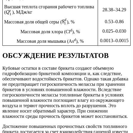
Высшая теплота сгорания рабочего топлива
28.38–34.29
r
(
), МДж/кг
Q
1
d
S
0.53–0.86
Массовая доля общей серы (
), %
t
d
0.025–0.030
Массовая доля хлора (Cl
), %
d
0.0013–0.0015
Массовая доля мышьяка (As
), %
ОБСУЖДЕНИЕ РЕЗУЛЬТАТОВ
Кубовые остатки в составе брикета создают объемную
гидрофобизацию брикетной композиции и, как следствие,
обеспечивают водостойкость брикетов. Однако такая добавка
не предотвращает гигроскопичность мелассы при хранении
брикетов в условиях повышенной влажности. Вследствие
гигроскопичности мелассы топливные брикеты в условиях
повышенной влажности поглощают влагу из окружающего
воздуха и теряют прочность вплоть до разрушения. Это
явление носит обратимый характер. При снижении
влажности среды прочность брикетов может восстановиться.
Достижение повышенных прочностных свойств топливного
брикета достигается за счет взаимодействия гашеной извести