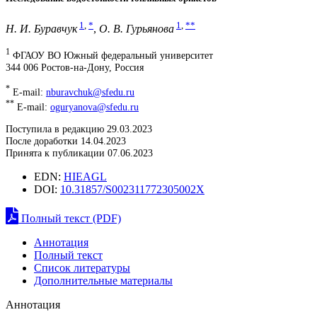
1
,
*
1
,
**
Н. И. Буравчук
,
О. В. Гурьянова
1
ФГАОУ ВО Южный федеральный университет
344 006 Ростов-на-Дону, Россия
*
E-mail:
nburavchuk@sfedu.ru
**
E-mail:
oguryanova@sfedu.ru
Поступила в редакцию 29.03.2023
После доработки 14.04.2023
Принята к публикации 07.06.2023
EDN:
HIEAGL
DOI:
10.31857/S002311772305002X
Полный текст (PDF)
Аннотация
Полный текст
Список литературы
Дополнительные материалы
Аннотация