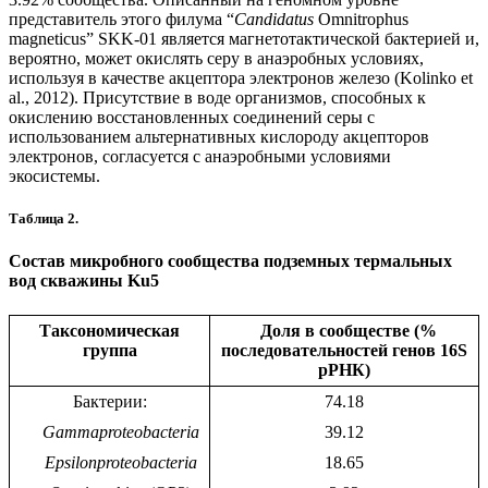
представитель этого филума “
Candidatus
Omnitrophus
magneticus” SKK-01 является магнетотактической бактерией и,
вероятно, может окислять серу в анаэробных условиях,
используя в качестве акцептора электронов железо (Kolinko et
al., 2012). Присутствие в воде организмов, способных к
окислению восстановленных соединений серы с
использованием альтернативных кислороду акцепторов
электронов, согласуется с анаэробными условиями
экосистемы.
Таблица 2.
Состав микробного сообщества подземных термальных
вод скважины Ku5
Таксономическая
Доля в сообществе (%
группа
последовательностей генов 16S
рРНК)
Бактерии:
74.18
Gammaproteobacteria
39.12
Epsilonproteobacteria
18.65