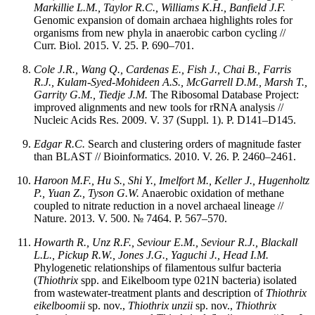
Markillie L.M., Taylor R.C., Williams K.H., Banfield J.F.
Genomic expansion of domain archaea highlights roles for
organisms from new phyla in anaerobic carbon cycling //
Curr. Biol. 2015. V. 25. P. 690–701.
Cole J.R., Wang Q., Cardenas E., Fish J., Chai B., Farris
R.J., Kulam-Syed-Mohideen A.S., McGarrell D.M., Marsh T.,
Garrity G.M., Tiedje J.M.
The Ribosomal Database Project:
improved alignments and new tools for rRNA analysis //
Nucleic Acids Res. 2009. V. 37 (Suppl. 1). P. D141–D145.
Edgar R.C.
Search and clustering orders of magnitude faster
than BLAST // Bioinformatics. 2010. V. 26. P. 2460–2461.
Haroon M.F., Hu S., Shi Y., Imelfort M., Keller J., Hugenholtz
P., Yuan Z., Tyson G.W.
Anaerobic oxidation of methane
coupled to nitrate reduction in a novel archaeal lineage //
Nature. 2013. V. 500. № 7464. P. 567–570.
Howarth R., Unz R.F., Seviour E.M., Seviour R.J., Blackall
L.L., Pickup R.W., Jones J.G., Yaguchi J., Head I.M.
Phylogenetic relationships of filamentous sulfur bacteria
(
Thiothrix
spp. and Eikelboom type 021N bacteria) isolated
from wastewater-treatment plants and description of
Thiothrix
eikelboomii
sp. nov.,
Thiothrix unzii
sp. nov.,
Thiothrix