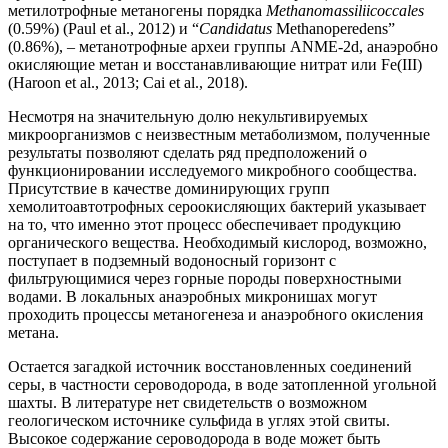
метилотрофные метаногены порядка
Methanomassiliicoccales
(0.59%) (Paul et al., 2012) и “
Candidatus
Methanoperedens”
(0.86%), ‒ метанотрофные археи группы ANME-2d, анаэробно
окисляющие метан и восстанавливающие нитрат или Fe(III)
(Haroon et al., 2013; Cai et al., 2018).
Несмотря на значительную долю некультивируемых
микроорганизмов с неизвестным метаболизмом, полученные
результаты позволяют сделать ряд предположений о
функционировании исследуемого микробного сообщества.
Присутствие в качестве доминирующих групп
хемолитоавтотрофных сероокисляющих бактерий указывает
на то, что именно этот процесс обеспечивает продукцию
органического вещества. Необходимый кислород, возможно,
поступает в подземный водоносный горизонт с
фильтрующимися через горные породы поверхностными
водами. В локальных анаэробных микронишах могут
проходить процессы метаногенеза и анаэробного окисления
метана.
Остается загадкой источник восстановленных соединений
серы, в частности сероводорода, в воде затопленной угольной
шахты. В литературе нет свидетельств о возможном
геологическом источнике сульфида в углях этой свиты.
Высокое содержание сероводорода в воде может быть