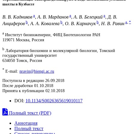
шахты в Кузбассе
a
a
a
В. В. Кадников
,
А. В. Марданов
,
А. В. Белецкий
,
Д. В.
b
b
b
a
,
*
Анциферов
,
А. А. Ковалева
,
О. В. Карначук
,
Н. В. Равин
a
Институт биоинженерии, ФИЦ Биотехнологии РАН
119071 Москва, Россия
b
Лаборатория биохимии и молекулярной биологии, Томский
государственный университет
634050 Томск, Россия
*
E-mail:
nravin@biengi.ac.ru
Поступила в редакцию 26.09.2018
После доработки 01.10.2018
Принята к публикации 02.10.2018
DOI:
10.1134/S0026365619010117
Полный текст (PDF)
Аннотация
Полный текст
Список литературы