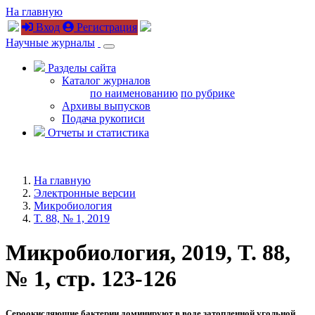
На главную
Вход
Регистрация
Научные журналы
Разделы сайта
Каталог журналов
по наименованию
по рубрике
Архивы выпусков
Подача рукописи
Отчеты и статистика
На главную
Электронные версии
Микробиология
T. 88, № 1, 2019
Микробиология, 2019, T. 88,
№ 1, стр. 123-126
Сероокисляющие бактерии доминируют в воде затопленной угольной