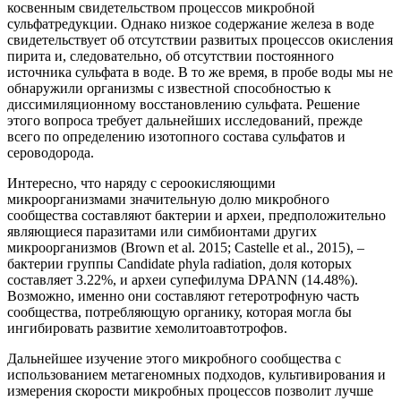
косвенным свидетельством процессов микробной
сульфатредукции. Однако низкое содержание железа в воде
свидетельствует об отсутствии развитых процессов окисления
пирита и, следовательно, об отсутствии постоянного
источника сульфата в воде. В то же время, в пробе воды мы не
обнаружили организмы с известной способностью к
диссимиляционному восстановлению сульфата. Решение
этого вопроса требует дальнейших исследований, прежде
всего по определению изотопного состава сульфатов и
сероводорода.
Интересно, что наряду с сероокисляющими
микроорганизмами значительную долю микробного
сообщества составляют бактерии и археи, предположительно
являющиеся паразитами или симбионтами других
микроорганизмов (Brown et al. 2015; Castelle et al., 2015), ‒
бактерии группы Candidate phyla radiation, доля которых
составляет 3.22%, и археи супефилума DPANN (14.48%).
Возможно, именно они составляют гетеротрофную часть
сообщества, потребляющую органику, которая могла бы
ингибировать развитие хемолитоавтотрофов.
Дальнейшее изучение этого микробного сообщества с
использованием метагеномных подходов, культивирования и
измерения скорости микробных процессов позволит лучше