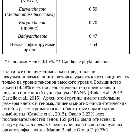
(MBGD)
Euryarchaeota
0.59
(
Methanomassiliicoccales
)
Euryarchaeota
0.70
(прочие)
Bathyarchaeota
0.47
Неклассифицируемые
7.64
археи
* С долями менее 0.15%. ** Candidate phyla radiation.
Почти все обнаруженные археи представляли
некультивируемые линии, которые удалось классифицировать
только на уровне таксонов высокого уровня. Большинство
архей (14.48% всех последовательностей) представляли
недавно описанный суперфилум DPANN (Rinke et al., 2013;
Castelle et al., 2015). Археи этой группы имеют небольшие
размеры клеток и генома, лишены многих биосинтетических
путей и рассматриваются как облигатные паразиты или
симбионты (Castelle et al., 2015). Около 3.23% всех
последовательностей генов 16S рРНК были отнесены к
филуму
Euryarchaeota
. Среди эуриархей были обнаружены
органотрофы группы Marine Benthic Group D (0.7%),