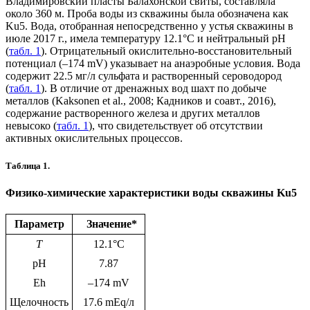
Владимировский пласты Балахонской свиты, составляла
около 360 м. Проба воды из скважины была обозначена как
Ku5. Вода, отобранная непосредственно у устья скважины в
июле 2017 г., имела температуру 12.1°С и нейтральный pH
(
табл. 1
). Отрицательный окислительно-восстановительный
потенциал (‒174 mV) указывает на анаэробные условия. Вода
содержит 22.5 мг/л сульфата и растворенный сероводород
(
табл. 1
). В отличие от дренажных вод шахт по добыче
металлов (Kaksonen et al., 2008; Кадников и соавт., 2016),
содержание растворенного железа и других металлов
невысоко (
табл. 1
), что свидетельствует об отсутствии
активных окислительных процессов.
Таблица 1.
Физико-химические характеристики воды скважины Ku5
Параметр
Значение*
T
12.1°C
pH
7.87
Eh
–174 mV
Щелочность
17.6 mEq/л