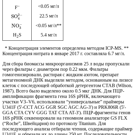
–
<0.05 мг/л
F
2
−
22.5 мг/л
SO
4
−
<0.05 мг/л**
NO
3
H
S
5.4 мг/л
2
* Концентрация элементов определена методом ICP-MS. **
Концентрация нитрата в январе 2017 г. составляла 6.7 мг/л.
Для сбора биомассы микроорганизмов 25 л воды пропускали
через фильтры с диаметром пор 0.22 мкм. Фильтры
гомогенизировали, растирая с жидким азотом, препарат
метагеномной ДНК выделяли методом, основанным на лизисе
клеток с последующей обработкой детергентом СТАВ (Wilson,
1987). Всего было выделено около 0.5 мкг ДНК. Для ПЦР-
амплификации фрагмента гена 16S рРНК, включающего
участки V3–V6, использовали “универсальные” праймеры
U341F (5'-CCT ACG GGR SGC AGC AG-3') и PRK806R (5'-
GGA CTA CYV GGG TAT CTA AT-3'). ПЦР-фрагменты генов
16S рРНК секвенировали на геномном анализаторе GS FLX
(“Roche”, Швейцария) по протоколу Titanium. Для
последующего анализа отбирали чтения, содержащие праймер
U341F, и обрезали их до длины 250 нт. Последовательности