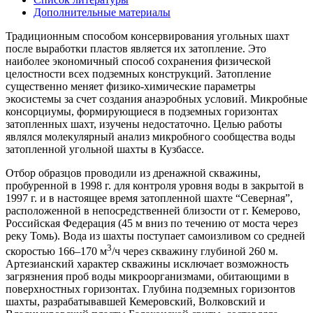
Дополнительные материалы
Традиционным способом консервирования угольных шахт
после выработки пластов является их затопление. Это
наиболее экономичный способ сохранения физической
целостности всех подземных конструкций. Затопление
существенно меняет физико-химические параметры
экосистемы за счет создания анаэробных условий. Микробные
консорциумы, формирующиеся в подземных горизонтах
затопленных шахт, изучены недостаточно. Целью работы
являлся молекулярный анализ микробного сообщества воды
затопленной угольной шахты в Кузбассе.
Отбор образцов проводили из дренажной скважины,
пробуренной в 1998 г. для контроля уровня воды в закрытой в
1997 г. и в настоящее время затопленной шахте “Северная”,
расположенной в непосредственней близости от г. Кемерово,
Российская Федерация (45 м вниз по течению от моста через
реку Томь). Вода из шахты поступает самоизливом со средней
3
скоростью 166‒170 м
/ч через скважину глубиной 260 м.
Артезианский характер скважины исключает возможность
загрязнения проб воды микроорганизмами, обитающими в
поверхностных горизонтах. Глубина подземных горизонтов
шахты, разрабатывавшей Кемеровский, Волковский и