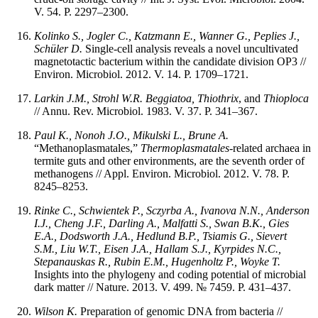
V. 54. P. 2297–2300.
Kolinko S., Jogler C., Katzmann E., Wanner G., Peplies J.,
Schüler D.
Single-cell analysis reveals a novel uncultivated
magnetotactic bacterium within the candidate division OP3 //
Environ. Microbiol. 2012. V. 14. P. 1709–1721.
Larkin J.M., Strohl W.R.
Beggiatoa, Thiothrix
, and
Thioploca
// Annu. Rev. Microbiol. 1983. V. 37. P. 341–367.
Paul K., Nonoh J.O., Mikulski L., Brune A.
“Methanoplasmatales,”
Thermoplasmatales
-related archaea in
termite guts and other environments, are the seventh order of
methanogens // Appl. Environ. Microbiol. 2012. V. 78. P.
8245–8253.
Rinke C., Schwientek P., Sczyrba A., Ivanova N.N., Anderson
I.J., Cheng J.F., Darling A., Malfatti S., Swan B.K., Gies
E.A., Dodsworth J.A., Hedlund B.P., Tsiamis G., Sievert
S.M., Liu W.T., Eisen J.A., Hallam S.J., Kyrpides N.C.,
Stepanauskas R., Rubin E.M., Hugenholtz P., Woyke T.
Insights into the phylogeny and coding potential of microbial
dark matter // Nature. 2013. V. 499. № 7459. P. 431–437.
Wilson
K.
Preparation of genomic DNA from bacteria //