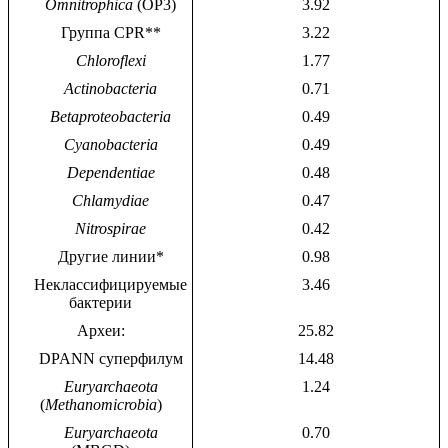
Omnitrophica
(OP3)
3.92
Группа CPR**
3.22
Chloroflexi
1.77
Actinobacteria
0.71
Betaproteobacteria
0.49
Cyanobacteria
0.49
Dependentiae
0.48
Chlamydiae
0.47
Nitrospirae
0.42
Другие линии*
0.98
Неклассифицируемые
3.46
бактерии
Археи:
25.82
DPANN суперфилум
14.48
Euryarchaeota
1.24
(
Methanomicrobia
)
Euryarchaeota
0.70