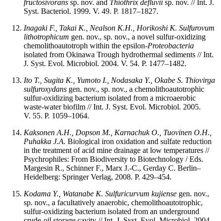
fructosivorans
sp. nov. and
Thiothrix defluvii
sp. nov. // Int. J.
Syst. Bacteriol. 1999. V. 49. P. 1817–1827.
Inagaki F., Takai K., Nealson K.H., Horikoshi K.
Sulfurovum
lithotrophicum
gen. nov., sp. nov., a novel sulfur-oxidizing
chemolithoautotroph within the epsilon-
Proteobacteria
isolated from Okinawa Trough hydrothermal sediments // Int.
J. Syst. Evol. Microbiol. 2004. V. 54. P. 1477–1482.
Ito T., Sugita K., Yumoto I., Nodasaka Y., Okabe S.
Thiovirga
sulfuroxydans
gen. nov., sp. nov., a chemolithoautotrophic
sulfur-oxidizing bacterium isolated from a microaerobic
waste-water biofilm // Int. J. Syst. Evol. Microbiol. 2005.
V. 55. P. 1059–1064.
Kaksonen
A.H.,
Dopson
M.,
Karnachuk
O.,
Tuovinen
O.H.,
Puhakka
J.A.
Biological iron oxidation and sulfate reduction
in the treatment of acid mine drainage at low temperatures //
Psychrophiles: From Biodiversity to Biotechnology / Eds.
Margesin R., Schinner F., Marx J.-C., Gerday C. Berlin‒
Heidelberg: Springer Verlag, 2008. P. 429–454.
Kodama Y., Watanabe K.
Sulfuricurvum kujiense
gen. nov.,
sp. nov., a facultatively anaerobic, chemolithoautotrophic,
sulfur-oxidizing bacterium isolated from an underground
crude-oil storage cavity // Int. J. Syst. Evol. Microbiol. 2004.