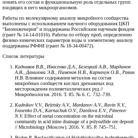
понять его состав и функциональную роль отдельных групп
входящих в него микроорганизмов.
Работы по молекулярному анализу микробного сообщества
выполнены с использованием научного оборудования ЦКП
“Биоинженерия” и поддержаны Российским научным фондом
(грант № 14-14-01016). Работы по отбору проб, определению
физико-химических параметров воды и элементному анализу
поддержаны РФФИ (грант № 18-34-00472).
Список литературы
Кадников В.В., Ивасенко Д.А., Белецкий А.В., Марданов
А.В., Данилова Э.В., Пименов Н.В., Карначук О.В., Равин
Н.В.
Влияние содержания металлов на состав
микробных сообществ кислых дренажных вод
месторождения полиметаллических руд //
Микробиология. 2016. Т. 85. № 6. С. 732–739.
Kadnikov V.V., Beletsky A.V., Mardanov A.V., Ravin N.V.,
Ivasenko D.A., Karnachuk O.V., Danilova E.V., Pimenov
N.V.
Effect of metal concentration on the microbial
community in acid mine drainage of a polysulfide ore deposit
// Microbiology (Moscow). 2016. V. 85. P. 745‒751.
Boden R.
Reclassification of
Halothiobacillus hydrothermalis