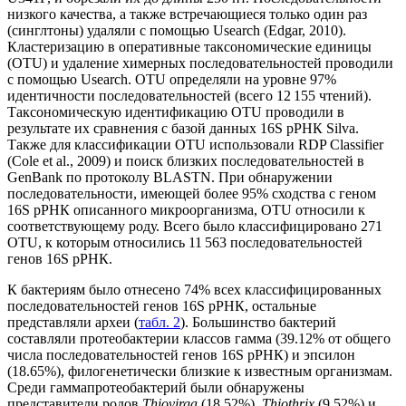
низкого качества, а также встречающиеся только один раз
(синглтоны) удаляли с помощью Usearch (Edgar, 2010).
Кластеризацию в оперативные таксономические единицы
(OTU) и удаление химерных последовательностей проводили
с помощью Usearch. OTU определяли на уровне 97%
идентичности последовательностей (всего 12 155 чтений).
Таксономическую идентификацию OTU проводили в
результате их сравнения с базой данных 16S рРНК Silva.
Также для классификации OTU использовали RDP Classifier
(Cole et al., 2009) и поиск близких последовательностей в
GenBank по протоколу BLASTN. При обнаружении
последовательности, имеющей более 95% сходства с геном
16S рРНК описанного микроорганизма, OTU относили к
соответствующему роду. Всего было классифицировано 271
OTU, к которым относились 11 563 последовательностей
генов 16S рРНК.
К бактериям было отнесено 74% всех классифицированных
последовательностей генов 16S рРНК, остальные
представляли археи (
табл. 2
). Большинство бактерий
составляли протеобактерии классов гамма (39.12% от общего
числа последовательностей генов 16S рРНК) и эпсилон
(18.65%), филогенетически близкие к известным организмам.
Среди гаммапротеобактерий были обнаружены
представители родов
Thiovirga
(18.52%),
Thiothrix
(9.52%) и