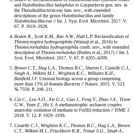
and
Halothiobacillus halophilus
to
Guyparkeria
gen. nov. in
the
Thioalkalibacteraceae
fam. nov., with emended
descriptions of the genus
Halothiobacillus
and family
Halothiobacillaceae
// Int. J. Syst. Evol. Microbiol. 2017. V.
67. P. 3919–3928.
Boden R., Scott K.M., Rae A.W., Hutt L.P.
Reclassification of
Thiomicrospira hydrogeniphila
(Watsuji et al., 2016) to
Thiomicrorhabdus hydrogeniphila
comb. nov., with emended
description of
Thiomicrorhabdus
(Boden et al., 2017) // Int. J.
Syst. Evol. Microbiol. 2017. V. 67. P. 4205–4209.
Brown C.T., Hug L.A., Thomas B.C., Sharon I., Castelle C.J.,
Singh A., Wilkins M.J., Wrighton K.C., Williams K.H.,
Banfield J.F.
Unusual biology across a group comprising
more than 15% of domain
Bacteria
// Nature. 2015. V. 523.
№ 7559. P. 208–211.
Cai C., Leu A.O., Xie G.J., Guo J., Feng Y., Zhao J.X., Tyson
G.W., Yuan Z., Hu S.
A methanotrophic archaeon couples
anaerobic oxidation of methane to Fe(III) reduction // ISME J.
2018. V. 12. P. 1929–1939.
Castelle C.J., Wrighton K.C., Thomas B.C., Hug L.A., Brown
C.T., Wilkins M.J., Frischkorn K.R., Tringe S.G., Singh A.,