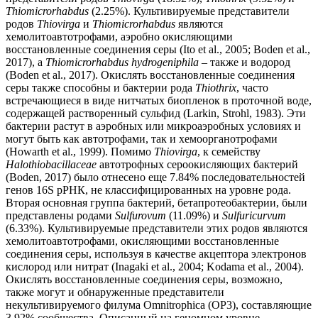
Thiomicrorhabdus
(2.25%). Культивируемые представители
родов
Thiovirga
и
Thiomicrorhabdus
являются
хемолитоавтотрофами, аэробно окисляющими
восстановленные соединения серы (Ito et al., 2005; Boden et al.,
2017), а
Thiomicrorhabdus hydrogeniphila
– также и водород
(Boden et al., 2017). Окислять восстановленные соединения
серы также способны и бактерии рода
Thiothrix
, часто
встречающиеся в виде нитчатых биопленок в проточной воде,
содержащей растворенный сульфид (Larkin, Strohl, 1983). Эти
бактерии растут в аэробных или микроаэробных условиях и
могут быть как автотрофами, так и хемоорганотрофами
(Howarth et al., 1999). Помимо
Thiovirga
, к семейству
Halothiobacillaceae
автотрофных сероокисляющих бактерий
(Boden, 2017) было отнесено еще 7.84% последовательностей
генов 16S рРНК, не классифицированных на уровне рода.
Вторая основная группа бактерий, бетапротеобактерии, были
представлены родами
Sulfurovum
(11.09%) и
Sulfuricurvum
(6.33%). Культивируемые представители этих родов являются
хемолитоавтотрофами, окисляющими восстановленные
соединения серы, используя в качестве акцептора электронов
кислород или нитрат (Inagaki et al., 2004; Kodama et al., 2004).
Окислять восстановленные соединения серы, возможно,
также могут и обнаруженные представители
некультивируемого филума Omnitrophica (ОР3), составляющие
3.92% сообщества. Описанный на геномном уровне