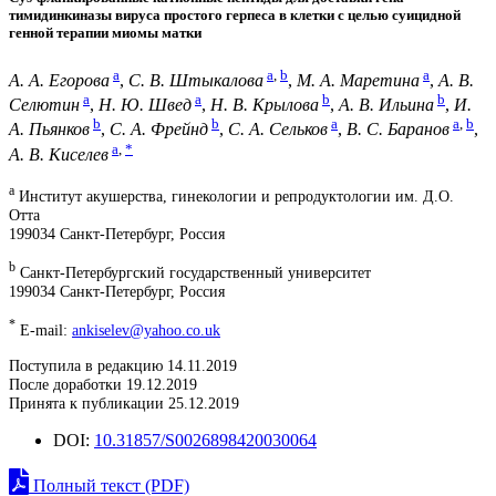
тимидинкиназы вируса простого герпеса в клетки с целью суицидной
генной терапии миомы матки
a
a
,
b
a
А. А. Егорова
,
С. В. Штыкалова
,
М. А. Маретина
,
А. В.
a
a
b
b
Селютин
,
Н. Ю. Швед
,
Н. В. Крылова
,
А. В. Ильина
,
И.
b
b
a
a
,
b
А. Пьянков
,
С. А. Фрейнд
,
С. А. Сельков
,
В. С. Баранов
,
a
,
*
А. В. Киселев
a
Институт акушерства, гинекологии и репродуктологии им. Д.О.
Отта
199034 Санкт-Петербург, Россия
b
Санкт-Петербургский государственный университет
199034 Санкт-Петербург, Россия
*
E-mail:
ankiselev@yahoo.co.uk
Поступила в редакцию 14.11.2019
После доработки 19.12.2019
Принята к публикации 25.12.2019
DOI:
10.31857/S0026898420030064
Полный текст (PDF)