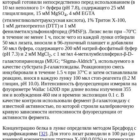
который готовили непосредственно перед использованием (в
10 мл неполного 1× буфера (pH 7.8), содержащего 25 мM
глицилглицин, 15 мM MgSO
, 4 мM EGTA
4
(этиленгликольтетрауксусная кислота), 1% Тритон X-100,
1 мМ дитиотреитол (DTT) и 1 мМ
фенилметилсульфонилфторид (PMSF)). Лизис вели при ‒70°С
в течение не менее 1 ч, после чего из каждой лунки отбирали
50 мкл лизата, вносили в 96-луночный планшет и добавляли
50 мкл буфера, содержащего 200 мM натрий-фосфатный буфер
(pH 7.3) и 2 мM MgCl
, с 1 мг/мл 4-метилумбеллиферил-β-D-
2
галактопиранозида (MUG; “Sigma-Aldrich”), используемого в
качестве субстрата β-галактозидазы. Реакционную смесь
инкубировали в течение 1.5 ч при 37°С и затем останавливали
реакцию, внося в каждую лунку 100 мкл стоп-реагента (0.2 M
глицин, pH 10.0). Интенсивность флуоресценции измеряли на
флуориметре Wallac 1420D при длине волны излучения 355
нм и возбуждения 460 нм и времени экспозиции 0.1 с. В
качестве контроля использовали фермент β-галактозидазу с
известной активностью, по которой строили калибровочную
кривую зависимости интенсивности флуоресценции от
активности фермента.
Концентрацию белка в лунке определяли методом Бредфорд с
модификациями [
32
]. Для этого лизат разводили в 100 раз (до
конечной концентрации тритона Х-100 0.01%) и переносили