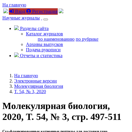
На главную
Вход
Регистрация
Научные журналы
Разделы сайта
Каталог журналов
по наименованию
по рубрике
Архивы выпусков
Подача рукописи
Отчеты и статистика
На главную
Электронные версии
Молекулярная биология
T. 54, № 3, 2020
Молекулярная биология,
2020, T. 54, № 3, стр. 497-511
Cys-фланкированные катионные пептиды для доставки гена