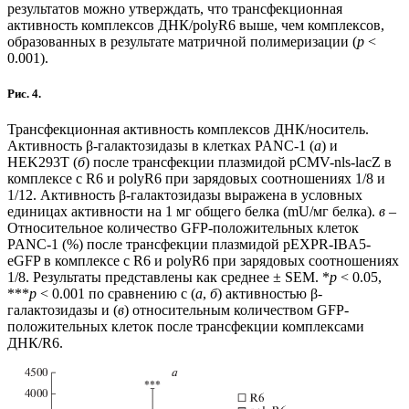
результатов можно утверждать, что трансфекционная
активность комплексов ДНК/polyR6 выше, чем комплексов,
образованных в результате матричной полимеризации (
p
<
0.001).
Рис. 4.
Трансфекционная активность комплексов ДНК/носитель.
Активность β-галактозидазы в клетках PANC-1 (
а
) и
HEK293T (
б
) после трансфекции плазмидой pCMV-nls-lacZ в
комплексе с R6 и polyR6 при зарядовых соотношениях 1/8 и
1/12. Активность β-галактозидазы выражена в условных
единицах активности на 1 мг общего белка (mU/мг белка).
в
‒
Относительное количество GFP-положительных клеток
PANC-1 (%) после трансфекции плазмидой pEXPR-IBA5-
eGFP в комплексе c R6 и polyR6 при зарядовых соотношениях
1/8. Результаты представлены как среднее ± SEM. *
p
< 0.05,
***
p
< 0.001 по сравнению с (
а
,
б
) активностью β-
галактозидазы и (
в
) относительным количеством GFP-
положительных клеток после трансфекции комплексами
ДНК/R6.