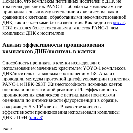
Показано, что комплексы пептидных носителей с ДНК не
токсичны для клеток PANC-1 ‒ обработка комплексами не
приводила к значимому изменению их количества, как в
сравнении с клетками, обработанными некомпактизованной
ДНК, так и с клетками без воздействия. Как видно из
рис. 2
,
ПЭИ оказался более токсичным для клеток PANC-1, чем
комплексы ДНК с носителями.
Анализ эффективности проникновения
комплексов ДНК/носитель в клетки
Способность проникать в клетки исследовали с
использованием меченных красителем YOYO-1 комплексов
ДНК/носитель с зарядовым соотношением 1/8. Анализ
проводили методом проточной цитофлуорометрии на клетках
PANC-1 и HEK-293T. Жизнеспособность исходных клеток
оценивали по негативной реакции с PI. Эффективность
проникновения комплексов с пептидными носителями
оценивали по интенсивности флуоресценции в образце,
3
содержащем 5 × 10
клеток. В качестве контроля
эффективности проникновения использовали комплексы
ДНК с ПЭИ (
рис. 3
).
Рис. 3.