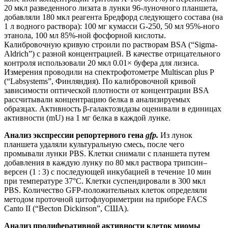
20 мкл разведенного лизата в лунки 96-луночного планшета,
добавляли 180 мкл реагента Бредфорд следующего состава (на
1 л водного раствора): 100 мг кумасси G-250, 50 мл 95%-ного
этанола, 100 мл 85%-ной фосфорной кислоты.
Калибровочную кривую строили по растворам BSA (“Sigma-
Aldrich”) с разной концентрацией. В качестве отрицательного
контроля использовали 20 мкл 0.01× буфера для лизиса.
Измерения проводили на спектрофотометре Multiscan plus P
(“Labsystems”, Финляндия). По калибровочной кривой
зависимости оптической плотности от концентрации BSA
рассчитывали концентрацию белка в анализируемых
образцах. Активность β-галактозидазы оценивали в единицах
активности (mU) на 1 мг белка в каждой лунке.
Анализ экспрессии репортерного гена
gfp.
Из лунок
планшета удаляли культуральную смесь, после чего
промывали лунки PBS. Клетки снимали с планшета путем
добавления в каждую лунку по 80 мкл раствора трипсин‒
версен (1 : 3) с последующей инкубацией в течение 10 мин
при температуре 37°С. Клетки суспендировали в 300 мкл
PBS. Количество GFP-положительных клеток определяли
методом проточной цитофлуориметрии на приборе FACS
Canto II (“Becton Dickinson”, США).
Анализ пролиферативной активности клеток миомы