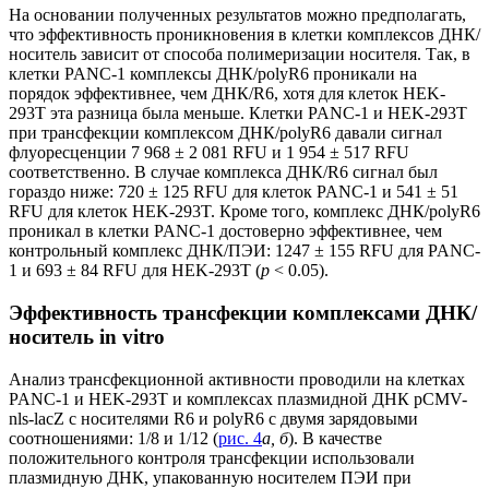
На основании полученных результатов можно предполагать,
что эффективность проникновения в клетки комплексов ДНК/
носитель зависит от способа полимеризации носителя. Так, в
клетки PANC-1 комплексы ДНК/polyR6 проникали на
порядок эффективнее, чем ДНК/R6, хотя для клеток HEK-
293T эта разница была меньше. Клетки PANC-1 и HEK-293T
при трансфекции комплексом ДНК/polyR6 давали сигнал
флуоресценции 7 968 ± 2 081 RFU и 1 954 ± 517 RFU
соответственно. В случае комплекса ДНК/R6 сигнал был
гораздо ниже: 720 ± 125 RFU для клеток PANC-1 и 541 ± 51
RFU для клеток HEK-293T. Кроме того, комплекс ДНК/polyR6
проникал в клетки PANC-1 достоверно эффективнее, чем
контрольный комплекс ДНК/ПЭИ: 1247 ± 155 RFU для PANC-
1 и 693 ± 84 RFU для HEK-293T (
p
< 0.05).
Эффективность трансфекции комплексами ДНК/
носитель in vitro
Анализ трансфекционной активности проводили на клетках
PANC-1 и HEK-293T и комплексах плазмидной ДНК pCMV-
nls-lacZ с носителями R6 и polyR6 с двумя зарядовыми
соотношениями: 1/8 и 1/12 (
рис. 4
а, б
). В качестве
положительного контроля трансфекции использовали
плазмидную ДНК, упакованную носителем ПЭИ при