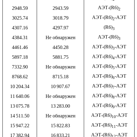
АЭТ-(R6)
2948.59
2943.59
2
АЭТ-(R6)
-АЭТ
3025.74
3018.79
2
(R6)
4307.16
4297.97
3
АЭТ-(R6)
4384.31
Не обнаружен
3
АЭТ-(R6)
-АЭТ
4461.46
4450.28
3
АЭТ-(R6)
-АЭТ
5897.18
5881.75
4
АЭТ-(R6)
-АЭТ
7332.90
Не обнаружен
5
АЭТ-(R6)
-АЭТ
8768.62
8715.18
6
АЭТ-(R6)
-АЭТ
10 204.34
10 907.67
7
АЭТ-(R6)
-АЭТ
11 640.06
Не обнаружен
8
АЭТ-(R6)
-АЭТ
13 075.78
13 283.00
9
АЭТ-(R6)
-АЭТ
14 511.50
Не обнаружен
10
АЭТ-(R6)
-АЭТ
15 947.22
15 822.83
11
АЭТ-(R6)
-АЭТ
17 382.94
16 833.21
12