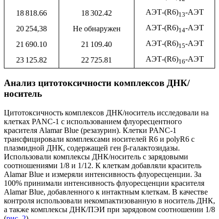
АЭТ-(R6)
-АЭТ
18 818.66
18 302.42
13
АЭТ-(R6)
-АЭТ
20 254,38
Не обнаружен
14
АЭТ-(R6)
-АЭТ
21 690.10
21 109.40
15
АЭТ-(R6)
-АЭТ
23 125.82
22 725.81
16
Анализ цитотоксичности комплексов ДНК/
носитель
Цитотоксичность комплексов ДНК/носитель исследовали на
клетках PANC-1 с использованием флуоресцентного
красителя Alamar Blue (резазурин). Клетки PANC-1
трансфицировали комплексами носителей R6 и polyR6 с
плазмидной ДНК, содержащей ген β-галактозидазы.
Использовали комплексы ДНК/носитель с зарядовыми
соотношениями 1/8 и 1/12. К клеткам добавляли краситель
Alamar Blue и измеряли интенсивность флуоресценции. За
100% принимали интенсивность флуоресценции красителя
Alamar Blue, добавленного к интактным клеткам. В качестве
контроля использовали некомпактизованную в носитель ДНК,
а также комплексы ДНК/ПЭИ при зарядовом соотношении 1/8
(
рис. 2
).