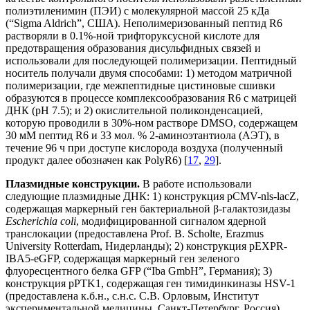
полиэтиленимин (ПЭИ) с молекулярной массой 25 кДа
(“Sigma Aldrich”, США). Неполимеризованный пептид R6
растворяли в 0.1%-ной трифторуксусной кислоте для
предотвращения образования дисульфидных связей и
использовали для последующей полимеризации. Пептидный
носитель получали двумя способами: 1) методом матричной
полимеризации, где межпептидные цистиновые сшивки
образуются в процессе комплексообразования R6 с матрицей
ДНК (рН 7.5); и 2) окислительной поликонденсацией,
которую проводили в 30%-ном растворе DMSO, содержащем
30 мМ пептид R6 и 33 мол. % 2-аминоэтантиола (АЭТ), в
течение 96 ч при доступе кислорода воздуха (полученный
продукт далее обозначен как PolyR6) [
17
,
29
].
Плазмидные конструкции.
В работе использовали
следующие плазмидные ДНК: 1) конструкция pCMV-nls-lacZ,
содержащая маркерный ген бактериальной β-галактозидазы
Escherichia coli
, модифицированной сигналом ядерной
транслокации (предоставлена Prof. B. Scholte, Erazmus
University Rotterdam, Нидерланды); 2) конструкция pEXPR-
IBA5-eGFP, содержащая маркерный ген зеленого
флуоресцентного белка GFP (“Iba GmbH”, Германия); 3)
конструкция pPTK1, содержащая ген тимидинкиназы HSV-1
(предоставлена к.б.н., с.н.с. С.В. Орловым, Институт
экспериментальной медицины, Санкт-Петербург, Россия).