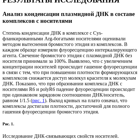
РЕЗУЛЬТАТЫ ИССЛЕДОВАНИЯ
Анализ конденсации плазмидной ДНК в составе
комплексов с носителями
Степень конденсации ДНК в комплексе с Cys-
фланкированными Arg-богатыми носителями оценивали
методом вытеснения бромистого этидия из комплексов. В
каждом образце измеряли флуоресценцию интеркалирующего
агента. Свечение бромистого этидия с плазмидной ДНК без
носителя принимали за 100%. Выявлено, что с увеличением
концентрации носителей происходит гашение флуоресценции
в связи с тем, что при повышении плотности формирующихся
комплексов снижается доступ молекул красителя к молекулам
ДНК. Показано, что при образовании комплекса ДНК с
носителями R6 и polyR6 падение флуоресценции происходит
при одинаковом зарядовом соотношении ДНК/носитель,
равном 1/1.5 (
рис. 1
). Выход кривых на плато означал, что
комплексы достигали плотности, достаточной для полного
гашения флуоресценции бромистого этидия.
Рис. 1.
Исследование ДНК-связывающих свойств носителей.