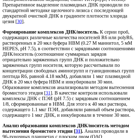
Препаративное выделение плазмидных ДНК проводили по
стандартной методике щелочного лизиса с последующей
двукратной очисткой ДНК в градиенте плотности хлорида
цезия [
30
].
Формирование комплексов ДНК/носитель.
К серии проб,
содержащих различные количества носителей R6 или polyR6,
растворенных в 20 мкл буфера HBM (0.27 М маннитол, 5 мM
HEPES, pH 7.5), в соответствии с зарядовыми соотношениями
ДНК/носитель (соотношение суммарных зарядов
отрицательно заряженных групп ДНК и положительно
заряженных групп носителя, которую рассчитывали по
концентрации свободных аминогрупп и гуанидиновых групп
пептида R6, равной 4.18 мкM), добавляли 1 мкг плазмидной
ДНК в 20 мкл буфера HBM и инкубировали 30 мин.
Образование комплексов анализировали методом вытеснения
бромистого этидия [
31
]. В качестве контроля использовали
комплексы ДНК с ПЭИ (рН 7.5) с зарядовым соотношением
1/8, сформированные в НВМ. Для этого к 40 мкл раствора,
содержащего 1.1 мкг ПЭИ, добавляли равный объем раствора,
содержащего 1 мкг ДНК, и инкубировали в течение 30 мин.
Анализ образования комплексов ДНК/носитель методом
вытеснения бромистого этидия [
31
].
Анализ проводили в
96-луночных планшетах с плоским дном (ОАО