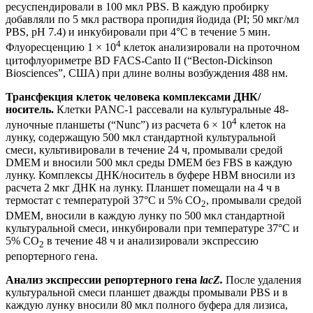
ресуспендировали в 100 мкл PBS. В каждую пробирку
добавляли по 5 мкл раствора пропидия йодида (PI; 50 мкг/мл
PBS, рН 7.4) и инкубировали при 4°C в течение 5 мин.
4
Флуоресценцию 1 × 10
клеток анализировали на проточном
цитофлуориметре BD FACS-Canto II (“Becton-Dickinson
Biosciences”, США) при длине волны возбуждения 488 нм.
Трансфекция клеток человека комплексами ДНК/
носитель.
Клетки PANC-1 рассевали на культуральные 48-
4
луночные планшеты (“Nunc”) из расчета 6 × 10
клеток на
лунку, содержащую 500 мкл стандартной культуральной
смеси, культивировали в течение 24 ч, промывали средой
DMEM и вносили 500 мкл среды DMEM без FBS в каждую
лунку. Комплексы ДНК/носитель в буфере HBM вносили из
расчета 2 мкг ДНК на лунку. Планшет помещали на 4 ч в
термостат с температурой 37°С и 5% СО
, промывали средой
2
DMEM, вносили в каждую лунку по 500 мкл стандартной
культуральной смеси, инкубировали при температуре 37°С и
5% СО
в течение 48 ч и анализировали экспрессию
2
репортерного гена.
Анализ экспрессии репортерного гена
lacZ.
После удаления
культуральной смеси планшет дважды промывали PBS и в
каждую лунку вносили 80 мкл полного буфера для лизиса,