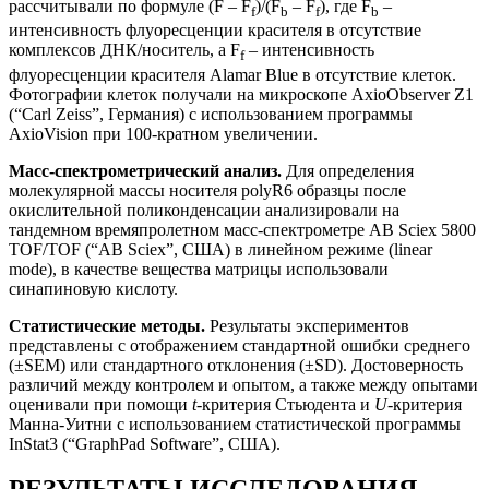
рассчитывали по формуле (F ‒ F
)/(F
‒ F
), где F
–
f
b
f
b
интенсивность флуоресценции красителя в отсутствие
комплексов ДНК/носитель, а F
– интенсивность
f
флуоресценции красителя Alamar Blue в отсутствие клеток.
Фотографии клеток получали на микроскопе AxioObserver Z1
(“Carl Zeiss”, Германия) с использованием программы
AxioVision при 100-кратном увеличении.
Масс-спектрометрический анализ.
Для определения
молекулярной массы носителя polyR6 образцы после
окислительной поликонденсации анализировали на
тандемном времяпролетном масс-спектрометре AB Sciex 5800
TOF/TOF (“AB Sciex”, США) в линейном режиме (linear
mode), в качестве вещества матрицы использовали
синапиновую кислоту.
Статистические методы.
Результаты экспериментов
представлены с отображением стандартной ошибки среднего
(±SEM) или стандартного отклонения (±SD). Достоверность
различий между контролем и опытом, а также между опытами
оценивали при помощи
t
-критерия Стьюдента и
U
-критерия
Манна-Уитни с использованием статистической программы
InStat3 (“GraphPad Software”, США).