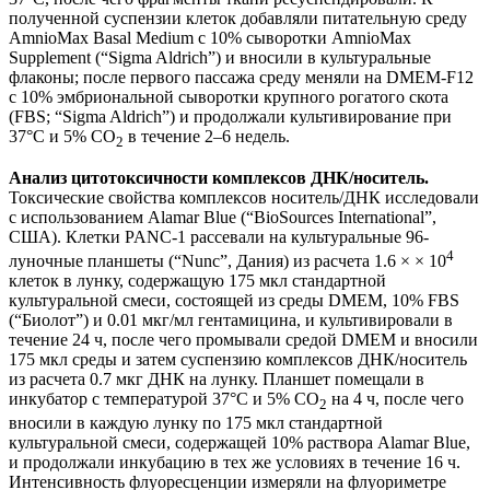
полученной суспензии клеток добавляли питательную среду
AmnioMax Basal Medium с 10% сыворотки AmnioMax
Supplement (“Sigma Aldrich”) и вносили в культуральные
флаконы; после первого пассажа среду меняли на DMEM-F12
с 10% эмбриональной сыворотки крупного рогатого скота
(FBS; “Sigma Aldrich”) и продолжали культивирование при
37°С и 5% CO
в течение 2‒6 недель.
2
Анализ цитотоксичности комплексов ДНК/носитель.
Токсические свойства комплексов носитель/ДНК исследовали
с использованием Alamar Blue (“BioSources International”,
США). Клетки PANC-1 рассевали на культуральные 96-
4
луночные планшеты (“Nunc”, Дания) из расчета 1.6 × × 10
клеток в лунку, содержащую 175 мкл стандартной
культуральной смеси, состоящей из среды DMEM, 10% FBS
(“Биолот”) и 0.01 мкг/мл гентамицина, и культивировали в
течение 24 ч, после чего промывали средой DMEM и вносили
175 мкл среды и затем суспензию комплексов ДНК/носитель
из расчета 0.7 мкг ДНК на лунку. Планшет помещали в
инкубатор с температурой 37°C и 5% СО
на 4 ч, после чего
2
вносили в каждую лунку по 175 мкл стандартной
культуральной смеси, содержащей 10% раствора Alamar Blue,
и продолжали инкубацию в тех же условиях в течение 16 ч.
Интенсивность флуоресценции измеряли на флуориметре