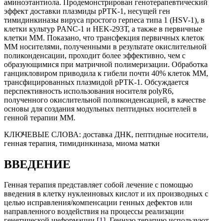
аминоэтантиола. Продемонстрирован генотерапевтический
эффект доставки плазмиды pPTK-1, несущей ген
тимидинкиназы вируса простого герпеса типа 1 (HSV-1), в
клетки культур PANC-1 и HEK-293Т, а также в первичные
клетки ММ. Показано, что трансфекция первичных клеток
ММ носителями, полученными в результате окислительной
поликонденсации, проходит более эффективно, чем с
образующимися при матричной полимеризации. Обработка
ганцикловиром приводила к гибели почти 40% клеток ММ,
трансфицированных плазмидой pPTK-1. Обсуждается
перспективность использования носителя polyR6,
полученного окислительной поликонденсацией, в качестве
основы для создания модульных пептидных носителей в
генной терапии ММ.
КЛЮЧЕВЫЕ СЛОВА:
доставка ДНК, пептидные носители,
генная терапия, тимидинкиназа, миома матки
ВВЕДЕНИЕ
Генная терапия представляет собой лечение с помощью
введения в клетку нуклеиновых кислот и их производных с
целью исправления/компенсации генных дефектов или
направленного воздействия на процессы реализации
генетической информации [
1
]. Генную терапию используют