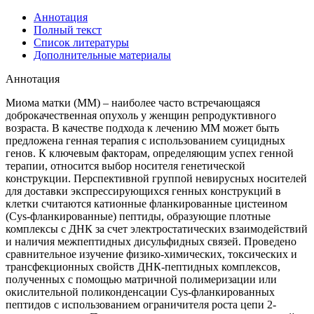
Аннотация
Полный текст
Список литературы
Дополнительные материалы
Аннотация
Миома матки (ММ) ‒ наиболее часто встречающаяся
доброкачественная опухоль у женщин репродуктивного
возраста. В качестве подхода к лечению ММ может быть
предложена генная терапия с использованием суицидных
генов. К ключевым факторам, определяющим успех генной
терапии, относится выбор носителя генетической
конструкции. Перспективной группой невирусных носителей
для доставки экспрессирующихся генных конструкций в
клетки считаются катионные фланкированные цистеином
(Cys-фланкированные) пептиды, образующие плотные
комплексы с ДНК за счет электростатических взаимодействий
и наличия межпептидных дисульфидных связей. Проведено
сравнительное изучение физико-химических, токсических и
трансфекционных свойств ДНК-пептидных комплексов,
полученных с помощью матричной полимеризации или
окислительной поликонденсации Cys-фланкированных
пептидов с использованием ограничителя роста цепи 2-