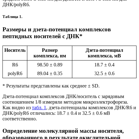
ДНК/polyR6.
Таблица 1.
Размеры и дзета-потенциал комплексов
пептидных носителей с ДНК*
Носитель
Размер
Дзета-потенциал
комплекса, нм
комплекса, мВ
R6
98.50 ± 0.89
18.7 ± 0.4
polyR6
89.04 ± 0.35
32.5 ± 0.6
* Результаты представлены как среднее ± SD.
Дзета-потенциал комплексов ДНК/носитель с зарядовым
соотношением 1/8 измеряли методом микроэлектрофореза.
Как видно из
табл. 1
, дзета-потенциалы комплексов ДНК/R6 и
ДНК/polyR6 отличались: 18.7 ± 0.4 и 32.5 ± 0.6 мВ
соответственно.
Определение молекулярной массы носителя,
образованного в результате окислительной