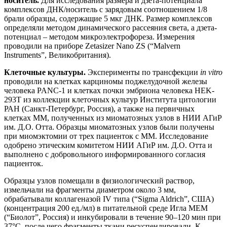
носитель.
Для исследования размера и дзета-потенциала
комплексов ДНК/носитель с зарядовым соотношением 1/8
брали образцы, содержащие 5 мкг ДНК. Размер комплексов
определяли методом динамического рассеяния света, а дзета-
потенциал ‒ методом микроэлектрофореза. Измерения
проводили на приборе Zetasizer Nano ZS (“Malvern
Instruments”, Великобритания).
Клеточные культуры.
Эксперименты по трансфекции
in vitro
проводили на клетках карциномы поджелудочной железы
человека PANC-1 и клетках почки эмбриона человека HEK-
293T из коллекции клеточных культур Института цитологии
РАН (Санкт-Петербург, Россия), а также на первичных
клетках ММ, полученных из миоматозных узлов в НИИ АГиР
им. Д.О. Отта. Образцы миоматозных узлов были получены
при миомэктомии от трех пациенток с ММ. Исследование
одобрено этическим комитетом НИИ АГиР им. Д.О. Отта и
выполнено с добровольного информированного согласия
пациенток.
Образцы узлов помещали в физиологический раствор,
измельчали на фрагменты диаметром около 3 мм,
обрабатывали коллагеназой IV типа (“Sigma Aldrich”, США)
(концентрация 200 ед./мл) в питательной среде Игла MEM
(“Биолот”, Россия) и инкубировали в течение 90‒120 мин при
37°С, после чего фрагменты ткани ресуспендировали. К