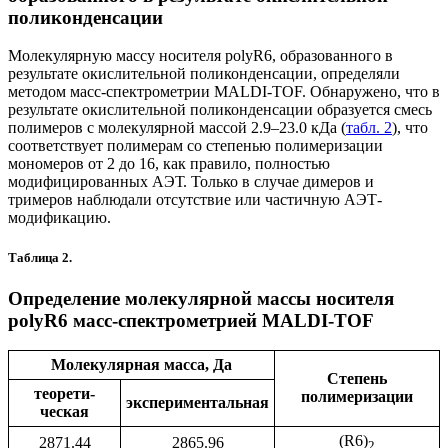
поликонденсации
Молекулярную массу носителя polyR6, образованного в
результате окислительной поликонденсации, определяли
методом масс-спектрометрии MALDI-TOF. Обнаружено, что в
результате окислительной поликонденсации образуется смесь
полимеров с молекулярной массой 2.9‒23.0 кДа (
табл. 2
), что
соответствует полимерам со степенью полимеризации
мономеров от 2 до 16, как правило, полностью
модифицированных АЭТ. Только в случае димеров и
тримеров наблюдали отсутствие или частичную АЭТ-
модификацию.
Таблица 2.
Определение молекулярной массы носителя
polyR6 масс-спектрометрией MALDI-TOF
Молекулярная масса, Да
Степень
теорети-
полимеризации
экспериментальная
ческая
(R6)
2871.44
2865.96
2