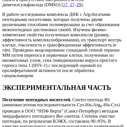
диметилсульфоксида (DMSO) [
17
,
27
–
29
].
В работе исследованы комплексы ДНК с Arg-богатыми
пептидными носителями, которые получены двумя
различными способами полимеризации за счет образования
межпептидных цистиновых связей. Изучены физико-
химические свойства полученных комплексов (размер,
эффективность комплексообразования), их транспорт внутрь
клетки, токсичность и трансфекционная эффективность
in
vitro
. Проведено моделирование суицидной генной терапии
ММ путем переноса в первичные клетки, полученные из
миоматозных узлов, гена тимидинкиназы вируса простого
герпеса типа 1 (HSV-1) с последующей оценкой их
пролиферативной активности после обработки
ганцикловиром.
ЭКСПЕРИМЕНТАЛЬНАЯ ЧАСТЬ
Получение пептидных носителей.
Синтез пептида R6
(аминокислотная последовательность Cys-His-Arg
-His-Cys)
6
проведен в ООО “НПФ Верта” (Санкт-Петербург) методом
твердофазного пептидного
Вос
-синтеза. Степень очистки
пептидов, по результатам ВЭЖХ, составляла 90‒95%. В
качестве контрольного носителя использовали разветвленный