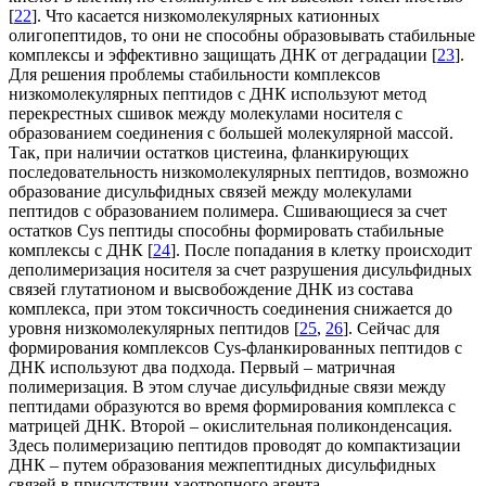
[
22
]. Что касается низкомолекулярных катионных
олигопептидов, то они не способны образовывать стабильные
комплексы и эффективно защищать ДНК от деградации [
23
].
Для решения проблемы стабильности комплексов
низкомолекулярных пептидов с ДНК используют метод
перекрестных сшивок между молекулами носителя с
образованием соединения с большей молекулярной массой.
Так, при наличии остатков цистеина, фланкирующих
последовательность низкомолекулярных пептидов, возможно
образование дисульфидных связей между молекулами
пептидов с образованием полимера. Сшивающиеся за счет
остатков Cys пептиды способны формировать стабильные
комплексы с ДНК [
24
]. После попадания в клетку происходит
деполимеризация носителя за счет разрушения дисульфидных
связей глутатионом и высвобождение ДНК из состава
комплекса, при этом токсичность соединения снижается до
уровня низкомолекулярных пептидов [
25
,
26
]. Сейчас для
формирования комплексов Cys-фланкированных пептидов с
ДНК используют два подхода. Первый ‒ матричная
полимеризация. В этом случае дисульфидные связи между
пептидами образуются во время формирования комплекса с
матрицей ДНК. Второй ‒ окислительная поликонденсация.
Здесь полимеризацию пептидов проводят до компактизации
ДНК ‒ путем образования межпептидных дисульфидных
связей в присутствии хаотропного агента