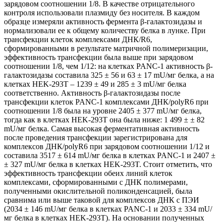
зарядовом соотношении 1/8. В качестве отрицательного
контроля использовали плазмиду без носителя. В каждом
образце измеряли активность фермента β-галактозидазы и
нормализовали ее к общему количеству белка в лунке. При
трансфекции клеток комплексами ДНК/R6,
сформированными в результате матричной полимеризации,
эффективность трансфекции была выше при зарядовом
соотношении 1/8, чем 1/12: на клетках PANC-1 активность β-
галактозидазы составила 325 ± 56 и 63 ± 17 mU/мг белка, а на
клетках HEK-293T ‒ 1239 ± 49 и 285 ± 3 mU/мг белка
соответственно. Активность β-галактозидазы после
трансфекции клеток PANC-1 комплексами ДНК/polyR6 при
соотношении 1/8 была на уровне 2405 ± 377 mU/мг белка,
тогда как в клетках HEK-293T она была ниже: 1 499 ± ± 82
mU/мг белка. Самая высокая ферментативная активность
после проведения трансфекции зарегистрирована для
комплексов ДНК/polyR6 при зарядовом соотношении 1/12 и
составила 3517 ± 614 mU/мг белка в клетках PANC-1 и 2407 ±
± 327 mU/мг белка в клетках HEK-293T. Стоит отметить, что
эффективность трансфекции обеих линий клеток
комплексами, сформированными с ДНК полимерами,
полученными окислительной поликонденсацией, была
сравнима или выше таковой для комплексов ДНК с ПЭИ
(2034 ± 146 mU/мг белка в клетках PANC-1 и 2033 ± 334 mU/
мг белка в клетках HEK-293T). На основании полученных