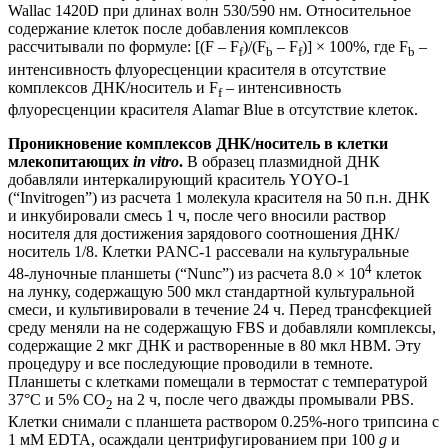
Wallac 1420D при длинах волн 530/590 нм. Относительное
содержание клеток после добавления комплексов
рассчитывали по формуле: [(F ‒ F
)/(F
‒ F
)] × 100%, где F
‒
f
b
f
b
интенсивность флуоресценции красителя в отсутствие
комплексов ДНК/носитель и F
– интенсивность
f
флуоресценции красителя Alamar Blue в отсутствие клеток.
Проникновение комплексов ДНК/носитель в клетки
млекопитающих
in vitro
.
В образец плазмидной ДНК
добавляли интеркалирующий краситель YOYO-1
(“Invitrogen”) из расчета 1 молекула красителя на 50 п.н. ДНК
и инкубировали смесь 1 ч, после чего вносили раствор
носителя для достижения зарядового соотношения ДНК/
носитель 1/8. Клетки PANC-1 рассевали на культуральные
4
48‑луночные планшеты (“Nunc”) из расчета 8.0 × 10
клеток
на лунку, содержащую 500 мкл стандартной культуральной
смеси, и культивировали в течение 24 ч. Перед трансфекцией
среду меняли на не содержащую FBS и добавляли комплексы,
содержащие 2 мкг ДНК и растворенные в 80 мкл HBM. Эту
процедуру и все последующие проводили в темноте.
Планшеты с клетками помещали в термостат с температурой
37°С и 5% СО
на 2 ч, после чего дважды промывали PBS.
2
Клетки снимали с планшета раствором 0.25%-ного трипсина с
1 мМ EDTA, осаждали центрифугированием при 100
g
и