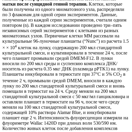
матки после суицидной генной терапии.
Клетки, которые
были получены из одного миоматозного узла, распределяли
по 3 флаконам для одной серии экспериментов. Данные,
полученные из каждой серии экспериментов, считали одним
повтором (n). В каждом исследовании проведено три‒пять
независимых серий экспериментов с клетками из разных
миоматозных узлов. Первичные клетки ММ рассевали на
культуральные 96-луночные планшеты (“Nunc”) из расчета 1.5
4
× × 10
клеток на лунку, содержащую 200 мкл стандартной
культуральной смеси, и культивировали в течение 24 ч, после
чего планшет промывали средой DMEM-F12. В лунки
вносили по 200 мкл среды и суспензию комплекса ДНК/
носитель из расчета 0.35 мкг ДНК (плазмида pPTK1) на лунку.
Планшеты инкубировали в термостате при 37°С и 5% СО
в
2
течение 2 ч, промывали средой DMEM, вносили в каждую
лунку по 200 мкл стандартной культуральной смеси и вновь
помещали в термостат на 24 ч. Среду меняли на 200 мкл
стандартной культуральной смеси с 50 мкг/мл ганцикловира и
оставляли планшет в термостате на 96 ч, после чего среду
меняли на 100 мкл стандартной культуральной смеси,
содержащей 10% раствора Alamar Blue, и инкубировали
планшет еще 2 ч. Интенсивность флуоресценции измеряли на
флуориметре Wallac 1420D при длинах волн 530/590 нм.
Количество живых клеток после добавления комплексов