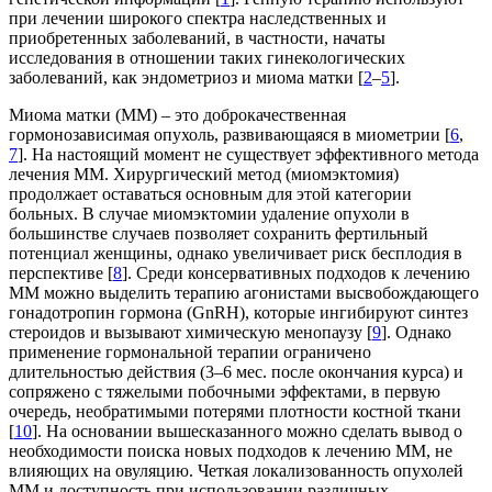
при лечении широкого спектра наследственных и
приобретенных заболеваний, в частности, начаты
исследования в отношении таких гинекологических
заболеваний, как эндометриоз и миома матки [
2
–
5
].
Миома матки (ММ) ‒ это доброкачественная
гормонозависимая опухоль, развивающаяся в миометрии [
6
,
7
]. На настоящий момент не существует эффективного метода
лечения ММ. Хирургический метод (миомэктомия)
продолжает оставаться основным для этой категории
больных. В случае миомэктомии удаление опухоли в
большинстве случаев позволяет сохранить фертильный
потенциал женщины, однако увеличивает риск бесплодия в
перспективе [
8
]. Среди консервативных подходов к лечению
ММ можно выделить терапию агонистами высвобождающего
гонадотропин гормона (GnRH), которые ингибируют синтез
стероидов и вызывают химическую менопаузу [
9
]. Однако
применение гормональной терапии ограничено
длительностью действия (3–6 мес. после окончания курса) и
сопряжено с тяжелыми побочными эффектами, в первую
очередь, необратимыми потерями плотности костной ткани
[
10
]. На основании вышесказанного можно сделать вывод о
необходимости поиска новых подходов к лечению ММ, не
влияющих на овуляцию. Четкая локализованность опухолей
ММ и доступность при использовании различных