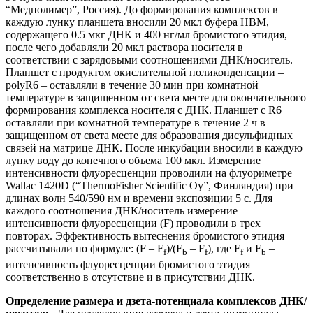
“Медполимер”, Россия). До формирования комплексов в
каждую лунку планшета вносили 20 мкл буфера НВМ,
содержащего 0.5 мкг ДНК и 400 нг/мл бромистого этидия,
после чего добавляли 20 мкл раствора носителя в
соответствии с зарядовыми соотношениями ДНК/носитель.
Планшет с продуктом окислительной поликонденсации ‒
polyR6 ‒ оставляли в течение 30 мин при комнатной
температуре в защищенном от света месте для окончательного
формирования комплекса носителя с ДНК. Планшет с R6
оставляли при комнатной температуре в течение 2 ч в
защищенном от света месте для образования дисульфидных
связей на матрице ДНК. После инкубации вносили в каждую
лунку воду до конечного объема 100 мкл. Измерение
интенсивности флуоресценции проводили на флуориметре
Wallac 1420D (“ThermoFisher Scientific Oy”, Финляндия) при
длинах волн 540/590 нм и времени экспозиции 5 с. Для
каждого соотношения ДНК/носитель измерение
интенсивности флуоресценции (F) проводили в трех
повторах. Эффективность вытеснения бромистого этидия
рассчитывали по формуле: (F ‒ F
)/(F
‒ F
), где F
и F
–
f
b
f
f
b
интенсивность флуоресценции бромистого этидия
соответственно в отсутствие и в присутствии ДНК.
Определение размера и дзета-потенциала комплексов ДНК/