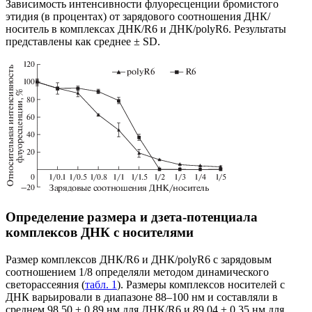
Зависимость интенсивности флуоресценции бромистого
этидия (в процентах) от зарядового соотношения ДНК/
носитель в комплексах ДНК/R6 и ДНК/polyR6. Результаты
представлены как среднее ± SD.
Определение размера и дзета-потенциала
комплексов ДНК с носителями
Размер комплексов ДНК/R6 и ДНК/polyR6 с зарядовым
соотношением 1/8 определяли методом динамического
светорассеяния (
табл. 1
). Размеры комплексов носителей с
ДНК варьировали в диапазоне 88–100 нм и составляли в
среднем 98.50 ± 0.89 нм для ДНК/R6 и 89.04 ± 0.35 нм для