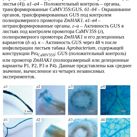
листья (
4
)).
а1‒а4 ‒
Положительный контроль ‒ органы,
трансформированные CaMV35S:GUS.
б1‒б4
‒ Окрашивание
органов, трансформированных GUS под контролем
полноразмерного промотора
ZmHAK1.
в1‒в4
‒
нетрансформированные органы.
г‒и
‒ Активность GUS в
листьях под контролем промотора CaMV35S (
г
),
полноразмерного промотора
ZmHAK1
и его делеционных
вариантов (
д‒и
).
к
‒ Активность GUS через 48 ч после
инфильтрации листьев табака
Agrobacterium
, содержащей
конструкции Pro
: GUS (положительный контроль)
CaMV35S
или промотор
ZmHAK1
(полноразмерный или делеционные
варианты P1, P2, P3 и P4). Данные представлены как среднее
значение, вычисленное из четырех независимых
экспериментов.