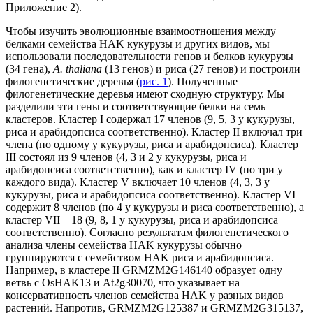
Приложение 2).
Чтобы изучить эволюционные взаимоотношения между
белками семейства HAK кукурузы и других видов, мы
использовали последовательности генов и белков кукурузы
(34 гена),
A. thaliana
(13 генов) и риса (27 генов) и построили
филогенетические деревья (
рис. 1
). Полученные
филогенетические деревья имеют сходную структуру. Мы
разделили эти гены и соответствующие белки на семь
кластеров. Кластер I содержал 17 членов (9, 5, 3 у кукурузы,
риса и арабидопсиса соответственно). Кластер II включал три
члена (по одному у кукурузы, риса и арабидопсиса). Кластер
III состоял из 9 членов (4, 3 и 2 у кукурузы, риса и
арабидопсиса соответственно), как и кластер IV (по три у
каждого вида). Кластер V включает 10 членов (4, 3, 3 у
кукурузы, риса и арабидопсиса соответственно). Кластер VI
содержит 8 членов (по 4 у кукурузы и риса соответственно), а
кластер VII ‒ 18 (9, 8, 1 у кукурузы, риса и арабидопсиса
соответственно). Согласно результатам филогенетического
анализа члены семейства HAK кукурузы обычно
группируются с семейством HAK риса и арабидопсиса.
Например, в кластере II GRMZM2G146140 образует одну
ветвь с OsHAK13 и At2g30070, что указывает на
консервативность членов семейства HAK у разных видов
растений. Напротив, GRMZM2G125387 и GRMZM2G315137,