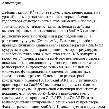
Аннотация
+
Дефицит калия (K
) в почве может существенно влиять на
урожайность и развитие растений, которые обычно
удовлетворяют потребность в этом элементе, используя
+
+
транспортеры K
и/или К
-каналы. Белки семейства
высокоаффинных переносчиков калия (ZmHAK) играют
+
решающую роль в поглощении и распределении K
в
растениях кукурузы (
Zea mays
L.). В настоящей работе
проведен функциональный анализ промотора гена
ZmHAK1
кукурузы и факторов транскрипции, которые регулируют
экспрессию этого гена. Семейство генов
HAK
кукурузы
включает 34 члена, и анализ их филогенетического дерева
показывает как эволюционную консервативность, так и
разнообразие. В промоторе гена
ZmHAK1
выявлено
множество функциональных элементов, связанных с
абиотическим стрессом. С помощью репортерной
конструкции pCambia1301:ProZmHAK1:GUS активность
промотора гена
ZmHAK1
выявлена в корнях, стеблях и
листьях кукурузы. В дрожжевой одногибридной системе
показано, что промотор
ZmHAK1
взаимодействует с
факторами транскрипции ZmRAP2.11 и ZmARF2, и эти
взаимодействия картированы в разных частях промотора.
Фактор транскрипции ZmRAP2.11 локализуется в ядре, тогда