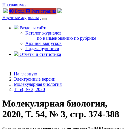
На главную
Вход
Регистрация
Научные журналы
Разделы сайта
Каталог журналов
по наименованию
по рубрике
Архивы выпусков
Подача рукописи
Отчеты и статистика
На главную
Электронные версии
Молекулярная биология
T. 54, № 3, 2020
Молекулярная биология,
2020, T. 54, № 3, стр. 374-388
Функциональная характеристика промотора гена
ZmHAK1
кукурузы и