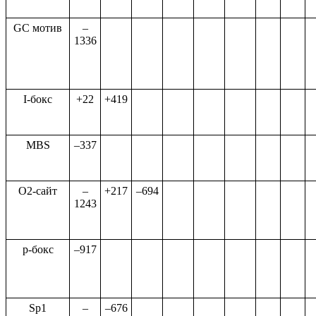
GC мотив
–
1336
I-бокс
+22
+419
MBS
–337
O2-сайт
–
+217
–694
1243
p-бокс
–917
Sp1
–
–676