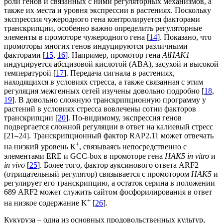
роли генов и связанных с ними регуляторных механизмов, а
также их места и уровня экспрессии в растениях. Поскольку
экспрессия чужеродного гена контролируется факторами
транскрипции, особенно важно определить регуляторные
элементы в промоторе чужеродного гена [
14
]. Показано, что
промоторы многих генов индуцируются различными
факторами [
15
,
16
]. Например, промотор гена
AlHAK1
индуцируется абсцизовой кислотой (ABA), засухой и высокой
температурой [
17
]. Передача сигнала в растениях,
находящихся в условиях стресса, а также связанная с этим
регуляция межгенных сетей изучены довольно подробно [
18
,
19
]. В довольно сложную транскрипционную программу у
растений в условиях стресса вовлечены сотни факторов
транскрипции [
20
]. По-видимому, экспрессия генов
подвергается сложной регуляции в ответ на калиевый стресс
[21‒24]. Транскрипционный фактор RAP2.11 может отвечать
+
на низкий уровень К
, связываясь непосредственно с
элементами ERE и GCC-box в промоторе гена
HAK5
in vitro
и
in vivo
[
25
]. Более того, фактор ауксинового ответа ARF2
(отрицательный регулятор) связывается с промотором
HAK5
и
регулирует его транскрипцию, а остаток серина в положении
689 ARF2 может служить сайтом фосфорилирования в ответ
+
на низкое содержание K
[
26
].
Кукуруза – одна из основных продовольственных культур,