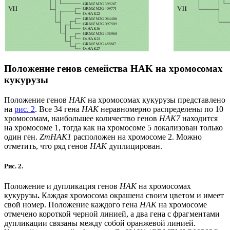
Положение генов семейства HAK на хромосомах
кукурузы
Положение генов
HAK
на хромосомах кукурузы представлено
на
рис. 2
. Все 34 гена
HAK
неравномерно распределены по 10
хромосомам, наибольшее количество генов
HAK7
находится
на хромосоме 1, тогда как на хромосоме 5 локализован только
один ген.
ZmHAK1
расположен на хромосоме 2. Можно
отметить, что ряд генов
HAK
дуплицирован.
Рис. 2.
Положение и дупликация генов
HAK
на хромосомах
кукурузы
.
Каждая хромосома окрашена своим цветом и имеет
свой номер. Положение каждого гена
HAK
на хромосоме
отмечено короткой черной линией, а два гена с фрагментами
дупликации связаны между собой оранжевой линией.