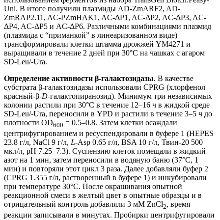
Uni. В итоге получили плазмиды AD-ZmARF2, AD-
ZmRAP2.11, AC-PZmHAK1, AC-ΔP1, AC-ΔP2, AC-ΔP3, AC-
ΔP4, AC-ΔP5 и AC-ΔP6. Различными комбинациями плазмид
(плазмида с “приманкой” в линеаризованном виде)
трансформировали клетки штамма дрожжей YM4271 и
выращивали в течение 2 дней при 30°С на чашках с агаром
SD-Leu/-Ura.
Определение активности β-галактозидазы
. В качестве
субстрата β-галактозидазы использовали CPRG (хлорфенол
красный-β-
D
-галактопиранозид). Минимум три независимых
колонии растили при 30°С в течение 12‒16 ч в жидкой среде
SD-Leu/-Ura, переносили в YPD и растили в течение 3‒5 ч до
плотности OD
= 0.5‒0.8. Затем клетки осаждали
600
центрифугированием и ресуспендировали в буфере 1 (HEPES
23.8 г/л, NaCl 9 г/л,
L
-Asp 0.65 г/л, BSA 10 г/л, Твин-20 500
мкл/л, pH 7.25‒7.3). Суспензию клеток помещали в жидкий
азот на 1 мин, затем переносили в водяную баню (37°С, 1
мин) и повторяли этот цикл 3 раза. Далее добавляли буфер 2
(CPRG 1.355 г/л, растворенный в буфере 1) и инкубировали
при температуре 30°С. После окрашивания опытной
реакционной смеси в желтый цвет в опытные образцы и в
отрицательный контроль добавляли 3 мМ ZnCl
, время
2
реакции записывали в минутах. Пробирки центрифугировали