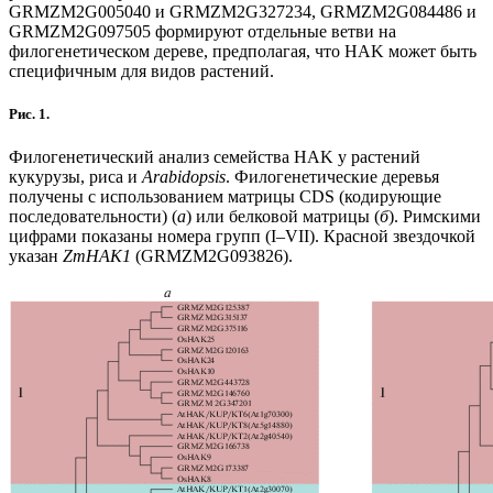
GRMZM2G005040 и GRMZM2G327234, GRMZM2G084486 и
GRMZM2G097505 формируют отдельные ветви на
филогенетическом дереве, предполагая, что HAK может быть
специфичным для видов растений.
Рис. 1.
Филогенетический анализ семейства HAK у растений
кукурузы, риса и
Arabidopsis
. Филогенетические деревья
получены с использованием матрицы CDS (кодирующие
последовательности) (
а
) или белковой матрицы (
б
). Римскими
цифрами показаны номера групп (I‒VII). Красной звездочкой
указан
ZmHAK1
(GRMZM2G093826).