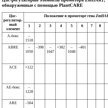
обнаруженные с помощью PlantCARE
Цис
-
Положение в промоторе гена
ZmHA
регулятор-
ный
1
2
3
4
5
6
7
8
элемент
A-бокс
–
1518
ABRE
–
–398
–
+382
–
–401
1050
1047
1048
ACE
+122
AE-бокс
–
1228
ARE
–504