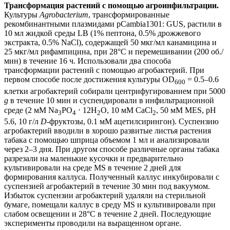
Трансформация растений с помощью агроинфильтрации.
Культуры
Agrobacterium
, трансформированные
рекомбинантными плазмидами pCambia1301: GUS, растили в
10 мл жидкой среды LB (1% пептона, 0.5% дрожжевого
экстракта, 0.5% NaCl), содержащей 50 мкг/мл канамицина и
25 мкг/мл рифампицина, при 28°С и перемешивании (200 об./
мин) в течение 16 ч. Использовали два способа
трансформации растений с помощью агробактерий. При
первом способе после достижения культуры OD
= 0.5–0.6
600
клетки агробактерий собирали центрифугированием при 5000
g
в течение 10 мин и суспендировали в инфильтрационной
среде (2 мМ Na
PO
⋅ 12H
O, 10 мМ CaCl
, 50 мМ MES, pH
3
4
2
2
5.6, 10 г/л
D
-фруктозы, 0.1 мМ ацетилсирингон). Суспензию
агробактерий вводили в хорошо развитые листья растения
табака с помощью шприца объемом 1 мл и анализировали
через 2–3 дня. При другом способе различные органы табака
разрезали на маленькие кусочки и предварительно
культивировали на среде MS в течение 2 дней для
формирования каллуса. Полученный каллус инкубировали с
суспензией агробактерий в течение 30 мин под вакуумом.
Избыток суспензии агробактерий удаляли на стерильной
бумаге, помещали каллус в среду MS и культивировали при
слабом освещении и 28°С в течение 2 дней. Последующие
эксперименты проводили на выращенном органе.