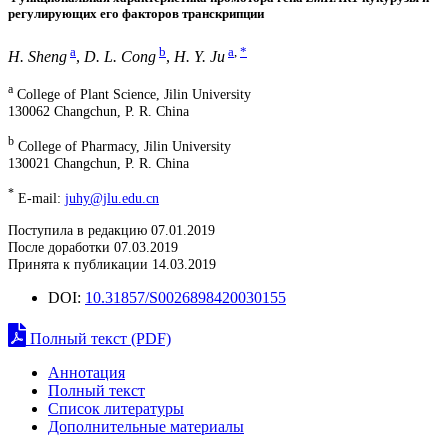
регулирующих его факторов транскрипции
a
b
a
,
*
H. Sheng
,
D. L. Cong
,
H. Y. Ju
a
College of Plant Science, Jilin University
130062 Changchun, P. R. China
b
College of Pharmacy, Jilin University
130021 Changchun, P. R. China
*
E-mail:
juhy@jlu.edu.cn
Поступила в редакцию 07.01.2019
После доработки 07.03.2019
Принята к публикации 14.03.2019
DOI:
10.31857/S0026898420030155
Полный текст (PDF)
Аннотация
Полный текст
Список литературы
Дополнительные материалы