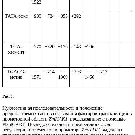
1522
TATA-бокс
–930
–724
–855
+292
TGA-
–270
+320
+176
–143
+266
элемент
TGACG-
–
–714
–
–593
–
–717
мотив
1571
1369
1460
Рис. 3.
Нуклеотидная последовательность и положение
предполагаемых сайтов связывания факторов транскрипции в
промоторной области
ZmHAK1
, предсказанных с помощью
PlantCARE. Последовательности предсказанных
цис
-
регуляторных элементов в промоторе
ZmHAK1
выделены