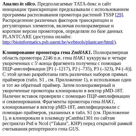
Анализ
in silico
.
Предполагаемые TATA-бокс и сайт
инициации транскрипции предсказывали с использованием
программы распознавания промотора растений TSSP [
29
].
Распределение различных факторов транскрипции и
регуляторных элементов, включая полноразмерные и
короткие версии промоторов, определяли по базе данных
PLANTCARE (доступна онлайн:
http://bioinformatics.psb.ugent.be/webtools/plantcare/html/
).
Клонирование промотора гена
ZmHAK1
.
Полноразмерная
область промотора 2246 п.н. гена
HAK1
кукурузы и четыре
укороченных с 5'-конца фрагмента получены с помощью
ПЦР-амплификации [P1 (–1217), P2 (–735), P3 (–323), P4 (–6)].
С этой целью разработаны пять различных наборов прямых
праймеров (табл. S1 , см. Приложение 1), и использован один
и тот же обратный праймер. Затем полноразмерный и
укороченные промоторы клонировали в вектор pMD-18T.
Наличие вставок проверяли с помощью ПЦР-амплификации
и секвенирования. Фрагменты промотора гена
HAK1
,
клонированные в вектор pMD-18T, амплифицировали с
помощью праймеров, указанных в табл. S1 (см. Приложение
1), и клонировали в плазмиду pCambia1301 по сайтам
рестриктаз PstI и NcoI (“Takara”, КНР) перед открытой рамкой
считывания репортерного гена
GUS
.