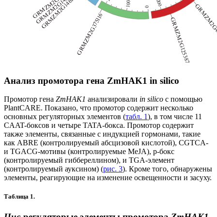
Анализ промотора гена ZmHAK1 in silico
Промотор гена
ZmHAK1
анализировали
in silico
с помощью
PlantCARE. Показано, что промотор содержит несколько
основных регуляторных элементов (
табл. 1
), в том числе 11
CAAT-боксов и четыре TATA-бокса. Промотор содержит
также элементы, связанные с индукцией гормонами, такие
как ABRE (контролируемый абсцизовой кислотой), CGTCA-
и TGACG-мотивы (контролируемые MeJA), p-бокс
(контролируемый гиббереллином), и TGA-элемент
(контролируемый ауксином) (
рис. 3
). Кроме того, обнаружены
элементы, реагирующие на изменение освещенности и засуху.
Таблица 1.
Цис
-регуляторые элементы промотора
ZmHAK1
,