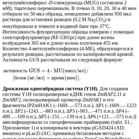
метилумбеллиферил -
D
-глюкуронида (MUG) составляла 2
мМ), тщательно перемешивали. В точках 0, 10, 20, 30 и 40 мин
отбирали по 50 мкл образца, немедленно добавляли 950 мкл
раствора для остановки реакции (0.2 М Na
CO
) и
2
3
инкубировали в темноте в водяной бане при 37°С.
Интенсивность флуоресценции образца измеряли с помощью
спекторофлуориметра (RF-5301pc) при длине волны
возбуждения 365 нм и длине волны излучения 455 нм.
Количество 4-метилумбеллиферона (4-МЕ), образующегося в
результате реакции, рассчитывали по калибровочной кривой.
Активность GUS рассчитывали по следующей формуле:
GUS
=
4
- MU
(
/
)
/
а
к
т
и
в
н
о
с
т
ь
н
м
о
л
м
л
[
(
/
)
×
(
)
]
.
б
е
л
о
к
м
г
м
л
в
р
е
м
я
м
и
н
Дрожжевая одногибридная система (Y1H)
. Для создания
системы Y1H полноразмерные кДНК генов
ZmRAP2.11
и
ZmARF2
, полноразмерный промотор
ZmHAK1
и его
фрагменты [PZmHAK1 (–1669…–573 п.н.), ΔP1 (–1669…–1223
п.н.), ΔP2 (–1243…–883 п.н.), ∆P3 (–903…–471 п.н.), ΔP4 (–
499…–109 п.н.), ΔP5 (–151…–139 п.н.), ΔP6 (+121…‒573 п.н.)]
амплифицировали со специфичными праймерами (табл. S1 ,
Приложение 1) и клонировали в векторы pGAD424 (AD;
мишень) и pLacZi (AC; приманка) бесшовным методом с
использованием ферментов из набора TransGen Biotch:Peasy-