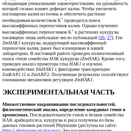
обладающая уникальными характеристиками, на урожайность
которой сильно влияет дефицит калия. Чтобы увеличить
поглощение калия из почвы и обеспечить растение
+
необходимым количеством K
проводится поиск
высокоаффинных переносчиков калия. Однако изучению
+
высокоаффинных переносчиков K
в растениях кукурузы
посвящено лишь небольшое число публикаций [
26
,
27
]. Ген
ZmHAK1
кукурузы, кодирующий высокоаффинный
переносчик калия, ранее был клонирован в нашей
лаборатории. В настоящей работе проведен полногеномный
поиск генов семейства
HAK
кукурузы (
ZmHAK
). Кроме того,
проведен анализ промотора гена
HAK1
и изучено
взаимодействие
ZmHAK1
с факторами транскрипции
ZmRAP2.11 и ZmARF2. Полученные результаты способствуют
пониманию механизмов регуляции
ZmHAK1
.
ЭКСПЕРИМЕНТАЛЬНАЯ ЧАСТЬ
Множественное выравнивание последовательностей,
филогенетический анализ, определение координат генов в
хромосомах.
Последовательности генов и белков семейства
HAK арабидопсиса, кукурузы и риса получены из базы
данных геномов растений Phytozome (доступна на сайте:
https:// phytozome.jgi.doe.gov
). Эти последовательности