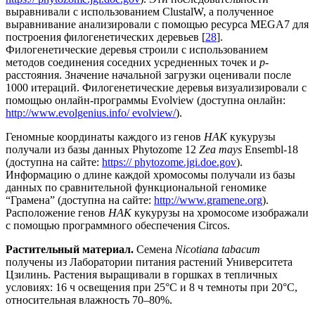
выравнивали с использованием ClustalW, а полученное
выравнивание анализировали с помощью ресурса MEGA7 для
построения филогенетических деревьев [
28
].
Филогенетические деревья строили с использованием
методов соединения соседних усредненных точек и
p
-
расстояния. Значение начальной загрузки оценивали после
1000 итераций. Филогенетические деревья визуализировали с
помощью онлайн-программы Evolview (доступна онлайн:
http://www.evolgenius.info/ evolview/
).
Геномные координаты каждого из генов
HAK
кукурузы
получали из базы данных Phytozome 12
Zea mays
Ensembl-18
(доступна на сайте:
https:// phytozome.jgi.doe.gov
).
Информацию о длине каждой хромосомы получали из базы
данных по сравнительной функциональной геномике
“Грамена” (доступна на сайте:
http://www.gramene.org
).
Расположение генов
HAK
кукурузы на хромосоме изображали
с помощью программного обеспечения Circos.
Растительный материал.
Семена
Nicotiana tabacum
получены из Лаборатории питания растений Университета
Цзилинь. Растения выращивали в горшках в тепличных
условиях: 16 ч освещения при 25°C и 8 ч темноты при 20°C,
относительная влажность 70–80%.