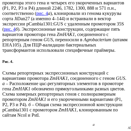
промотора этого гена и четырех его укороченных вариантов
(P1, P2, P3 и P4) длиной 2246, 1782, 1300, 888 и 571 п.н.,
соответственно (
рис. 4
а
), клонировали из генома кукурузы
сорта JiDan27 (а именно 4–144) и встраивали в вектор
экспрессии pCambia1301:GUS с удаленным промотором 35S
(
рис. 4
б
). Экспрессионные конструкции, содержащие пять
вариантов промотора гена
ZmHAK1
, соединенного с
репортерным геном
GUS
, переносили в
Agrobacterium
(штамм
EHA105). Для ПЦР-валидации бактериальных
трансформантов использовали специфичные праймеры.
Рис. 4.
Схемы репортерных экспрессионных конструкций с
вариантами промотора
ZmHAK1
, соединенного с геном
GUS
.
а
‒ Расположение
цис
-регуляторных элементов в промоторе
гена
ZmHAK1
обозначено прямоугольниками разных цветов.
Схема химерных репортерных генов с полноразмерным
промотором
ZmHAK1
и его укороченными вариантами (P1,
P2, P3 и P4).
б
‒ Общая схема экспрессионной конструкции
pCambia1301 с промотором
ZmHAK1
, клонированным по
сайтам NcoI и PstI.