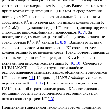
растения выработали различные механизмы поглощения K
в
+
соответствии с содержанием K
в среде. Ранее показали, что
+
при высокой концентрации K
(>0.3 мМ) в среде растения
+
поглощают K
пассивно через канальные белки с низким
+
+
сродством к K
, в то время как при низкой концентрации K
+
(<0.2 мМ) в окружающей среде K
активно транспортируется
с помощью высокоаффинных переносчиков [
6
,
7
]. За
последние годы у высших растений обнаружены различные
+
+
транспортеры K
и K
-каналы [
1
,
8
,
9
]. Влияние этих двух
+
транспортных систем на поглощение K
соответствует
концентрациям K во внешней среде. Транспортеры становятся
+
+
активными при низкой концентрация K
, а K
-каналы
+
активны при высокой концентрация K
[
6
,
10
]. Семейство
KUP/HAK/KT ‒ наиболее изученное и наиболее
распространенное семейство высокоаффинных переносчиков
+
K
в растениях [
11
]. Например, HAK5
Arabidopsis
является
+
переносчиком K
[
11
,
12
]. В это семейство входит также
+
HAK1, который играет важную роль в K
-опосредованной
регуляции роста и солеустойчивости растений риса при
+
низких концентрациях K
[
13
].
Применение трансгенной технологии требует понимания