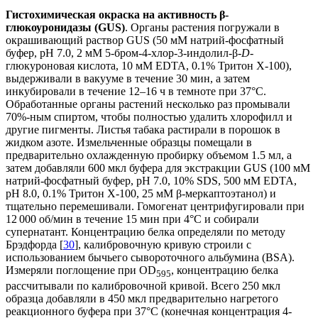
Гистохимическая окраска на активность β-
глюкоуронидазы (GUS)
. Органы растения погружали в
окрашивающий раствор GUS (50 мМ натрий-фосфатный
буфер, рН 7.0, 2 мМ 5-бром-4-хлор-3-индолил-β-
D
-
глюкуроновая кислота, 10 мМ EDТА, 0.1% Тритон Х-100),
выдерживали в вакууме в течение 30 мин, а затем
инкубировали в течение 12‒16 ч в темноте при 37°С.
Обработанные органы растений несколько раз промывали
70%-ным спиртом, чтобы полностью удалить хлорофилл и
другие пигменты. Листья табака растирали в порошок в
жидком азоте. Измельченные образцы помещали в
предварительно охлажденную пробирку объемом 1.5 мл, а
затем добавляли 600 мкл буфера для экстракции GUS (100 мМ
натрий-фосфатный буфер, pH 7.0, 10% SDS, 500 мМ EDTA,
pH 8.0, 0.1% Тритон X-100, 25 мМ β-меркаптоэтанол) и
тщательно перемешивали. Гомогенат центрифугировали при
12 000 об/мин в течение 15 мин при 4°С и собирали
супернатант. Концентрацию белка определяли по методу
Брэдфорда [
30
], калибровочную кривую строили с
использованием бычьего сывороточного альбумина (BSA).
Измеряли поглощение при OD
, концентрацию белка
595
рассчитывали по калибровочной кривой. Всего 250 мкл
образца добавляли в 450 мкл предварительно нагретого
реакционного буфера при 37°С (конечная концентрация 4-