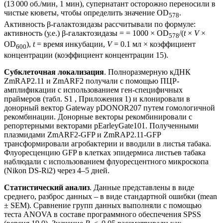
(13 000 об./мин, 1 мин), супернатант осторожно переносили в
чистые кюветы, чтобы определить значение OD
.
578
Активность β-галактозидазы рассчитывали по формуле:
активность (у.е.) β-галактозидазы = = 1000 × OD
/(
t
×
V
×
578
OD
),
t
= время инкубации,
V
= 0.1 мл × коэффициент
600
концентрации (коэффициент концентрации 15).
Субклеточная локализация
. Полноразмерную кДНК
ZmRAP2.11 и ZmARF2 получали с помощью ПЦР-
амплификации с использованием ген-специфичных
праймеров (табл. S1 , Приложения 1) и клонировали в
донорный вектор Gateway pDONOR207 путем гомологичной
рекомбинации. Донорные векторы рекомбинировали с
репортерными векторами pEarleyGate101. Полученными
плазмидами ZmARF2-GFP и ZmRAP2.11-GFP
трансформировали агробактерии и вводили в листья табака.
Флуоресценцию GFP в клетках эпидермиса листьев табака
наблюдали с использованием флуоресцентного микроскопа
(Nikon DS-Ri2) через 4‒5 дней.
Статистический анализ
. Данные представлены в виде
среднего, разброс данных – в виде стандартной ошибки (mean
± SEM). Сравнение групп данных выполняли с помощью
теста ANOVA в составе программного обеспечения SPSS