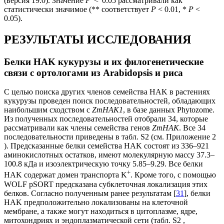
(версия 19.0). Значение
P
< 0.05 рассматривали как
статистически значимое (** соответствует
P
< 0.01, *
P
<
0.05).
РЕЗУЛЬТАТЫ ИССЛЕДОВАНИЯ
Белки HAK кукурузы и их филогенетические
связи с ортологами из Arabidopsis и риса
С целью поиска других членов семейства HAK в растениях
кукурузы проведен поиск последовательностей, обладающих
наибольшим сходством с
ZmHAK1
, в базе данных Phytozome.
Из полученных последовательностей отобрали 34, которые
рассматривали как члены семейства генов
ZmHAK
. Все 34
последовательности приведены в табл. S2 (см. Приложение 2
). Предсказанные белки семейства HAK состоят из 336‒921
аминокислотных остатков, имеют молекулярную массу 37.3–
100.8 кДа и изоэлектрическую точку 5.85‒9.29. Все белки
+
HAK содержат домен транспорта K
. Кроме того, с помощью
WOLF pSORT предсказана субклеточная локализация этих
белков. Согласно полученным ранее результатам [
31
], белки
HAK предположительно локализованы на клеточной
мембране, а также могут находиться в цитоплазме, ядре,
митохондриях и эндоплазматической сети (табл. S2 ,