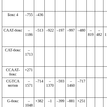
Бокс 4
–755
–436
CAAT-бокс
–
–513
–922
–197
–997
–480
–
–
1186
819
482
1
CAT-бокс
–
1713
CCAAT-
+271
бокс
CGTCA
–
–714
–
–593
–
–717
мотив
1571
1370
1460
G-бокс
–
+382
–1
–399
–881
+251
1048