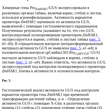
Химерные гены Pro
:GUS экспрессировали в
ZmHAK1
различных органах табака, включая корни, стебли и листья,
используя агроинфильтрацию. Активность вариантов
промотора
ZmHAK1
оценивали по активности GUS,
выявленной с помощью гистохимического окрашивания.
Полученные результаты указывают на то, что ген
GUS
,
контролируемый полноразмерным промотором
ZmHAK1
,
экспрессируется в корнях, стеблях и листьях табака (
рис. 5
,
б1‒б4
). В отрицательном контроле (нетрансформированный
материал) активность GUS не выявлена (
рис. 5
,
в1‒в4
); в
положительном контроле (pCambia1301:Pro
: GUS)
CaMV35S
высокую активность GUS наблюдали в корнях, стеблях и
листьях (
рис. 5
,
а1‒а4
). Важно отметить, что активность GUS,
экспрессируемой под контролем полноразмерного промотора
ZmHAK1
, близка к активности в положительном контроле.
Рис. 5.
Гистохимический анализ активности GUS под контролем
вариантов промотора гена
ZmHAK1
при временной
трансформации растений табака.
а
‒
в
‒ Определение
активности GUS с помощью X-Gluc в различных органах
(корень (
1
); стебель (
2
); поперечное сечение среза стебля (
3
);