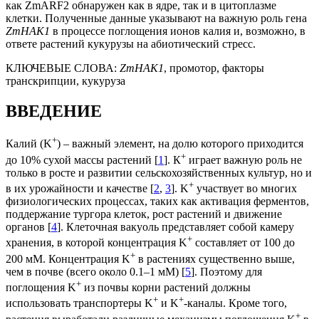
как ZmARF2 обнаружен как в ядре, так и в цитоплазме
клетки. Полученные данные указывают на важную роль гена
ZmHAK1
в процессе поглощения ионов калия и, возможно, в
ответе растений кукурузы на абиотический стресс.
КЛЮЧЕВЫЕ СЛОВА:
ZmHAK1
, промотор, факторы
транскрипции, кукуруза
ВВЕДЕНИЕ
+
Калий (K
) ‒ важный элемент, на долю которого приходится
+
до 10% сухой массы растений [
1
]. К
играет важную роль не
только в росте и развитии сельскохозяйственных культур, но и
+
в их урожайности и качестве [
2
,
3
]. K
участвует во многих
физиологических процессах, таких как активация ферментов,
поддержание тургора клеток, рост растений и движение
органов [
4
]. Клеточная вакуоль представляет собой камеру
+
хранения, в которой концентрация K
составляет от 100 до
+
200 мМ. Концентрация K
в растениях существенно выше,
чем в почве (всего около 0.1‒1 мМ) [
5
]. Поэтому для
+
поглощения K
из почвы корни растений должны
+
+
использовать транспортеры K
и K
-каналы. Кроме того,
+