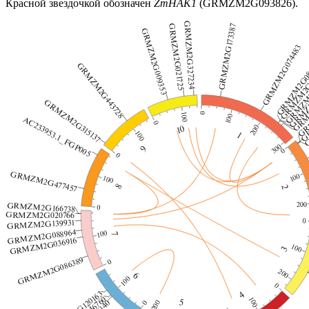
Красной звездочкой обозначен
ZmHAK1
(GRMZM2G093826).