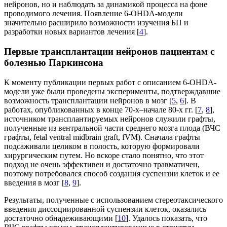
нейронов, но и наблюдать за динамикой процесса на фоне
проводимого лечения. Появление 6-OHDA-модели
значительно расширило возможности изучения БП и
разработки новых вариантов лечения [
4
].
Первые трансплантации нейронов пациентам с
болезнью Паркинсона
К моменту публикации первых работ с описанием 6-OHDA-
модели уже были проведены эксперименты, подтверждавшие
возможность трансплантации нейронов в мозг [
5
,
6
]. В
работах, опубликованных в конце 70-х–начале 80-х гг. [
7
,
8
],
источником трансплантируемых нейронов служили графты,
полученные из вентральной части среднего мозга плода (ВЧС
графты, fetal ventral midbrain graft, fVM). Сначала графты
подсаживали целиком в полость, которую формировали
хирургическим путем. Но вскоре стало понятно, что этот
подход не очень эффективен и достаточно травматичен,
поэтому потребовался способ создания суспензии клеток и ее
введения в мозг [
8
,
9
].
Результаты, полученные с использованием стереотаксического
введения диссоциированной суспензии клеток, оказались
достаточно обнадеживающими [
10
]. Удалось показать, что