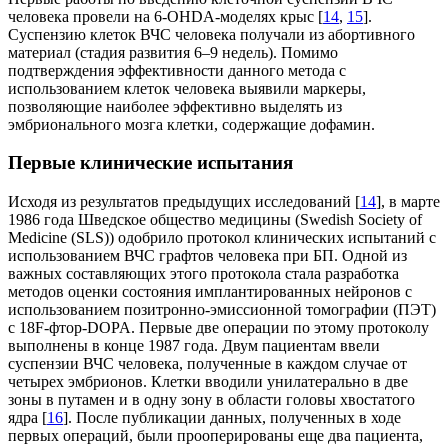
человека провели на 6-OHDA-моделях крыс [
14
,
15
].
Суспензию клеток ВЧС человека получали из абортивного
материал (стадия развития 6–9 недель). Помимо
подтверждения эффективности данного метода с
использованием клеток человека выявили маркеры,
позволяющие наиболее эффективно выделять из
эмбрионального мозга клетки, содержащие дофамин.
Первые клинические испытания
Исходя из результатов предыдущих исследований [
14
], в марте
1986 года Шведское общество медицины (Swedish Society of
Medicine (SLS)) одобрило протокол клинических испытаний с
использованием ВЧС графтов человека при БП. Одной из
важных составляющих этого протокола стала разработка
методов оценки состояния имплантированных нейронов с
использованием позитронно-эмиссионной томографии (ПЭТ)
с 18F-фтор-DOPA. Первые две операции по этому протоколу
выполнены в конце 1987 года. Двум пациентам ввели
суспензии ВЧС человека, полученные в каждом случае от
четырех эмбрионов. Клетки вводили унилатерально в две
зоны в путамен и в одну зону в области головы хвостатого
ядра [
16
]. После публикации данных, полученных в ходе
первых операций, были прооперированы еще два пациента,