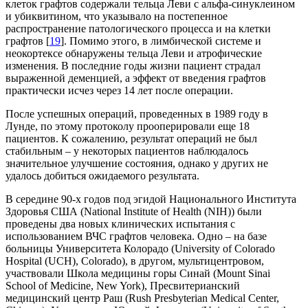
клеток графтов содержали тельца Леви с альфа-синуклеином
и убиквитином, что указывало на постепенное
распространение патологического процесса и на клетки
графтов [
19
]. Помимо этого, в лимбической системе и
неокортексе обнаружены тельца Леви и атрофические
изменения. В последние годы жизни пациент страдал
выраженной деменцией, а эффект от введения графтов
практически исчез через 14 лет после операции.
После успешных операций, проведенных в 1989 году в
Лунде, по этому протоколу прооперировали еще 18
пациентов. К сожалению, результат операций не был
стабильным – у некоторых пациентов наблюдалось
значительное улучшение состояния, однако у других не
удалось добиться ожидаемого результата.
В середине 90-х годов под эгидой Национального Института
Здоровья США (National Institute of Health (NIH)) были
проведены два новых клинических испытания с
использованием ВЧС графтов человека. Одно – на базе
больницы Университета Колорадо (University of Colorado
Hospital (UCH), Colorado), в другом, мультицентровом,
участвовали Школа медицины горы Синай (Mount Sinai
School of Medicine, New York), Пресвитерианский
медицинский центр Раш (Rush Presbyterian Medical Center,