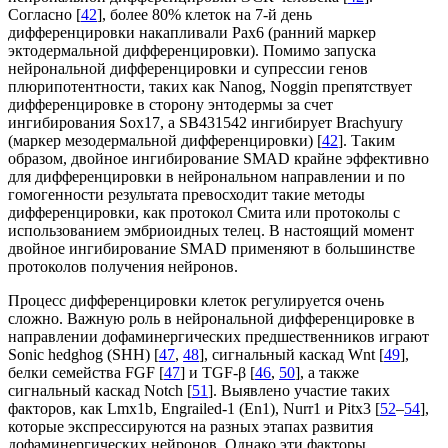
Согласно [
42
], более 80% клеток на 7-й день
дифференцировки накапливали Pax6 (ранний маркер
эктодермальной дифференцировки). Помимо запуска
нейрональной дифференцировки и супрессии генов
плюрипотентности, таких как Nanog, Noggin препятствует
дифференцировке в сторону энтодермы за счет
ингибирования Sox17, а SB431542 ингибирует Brachyury
(маркер мезодермальной дифференцировки) [
42
]. Таким
образом, двойное ингибирование SMAD крайне эффективно
для дифференцировки в нейрональном направлении и по
гомогенности результата превосходит такие методы
дифференцировки, как протокол Смита или протоколы с
использованием эмбриоидных телец. В настоящий момент
двойное ингибирование SMAD применяют в большинстве
протоколов получения нейронов.
Процесс дифференцировки клеток регулируется очень
сложно. Важную роль в нейрональной дифференцировке в
направлении дофаминергических предшественников играют
Sonic hedghog (SHH) [
47
,
48
], сигнальный каскад Wnt [
49
],
белки семейства FGF [
47
] и TGF-β [
46
,
50
], а также
сигнальный каскад Notch [
51
]. Выявлено участие таких
факторов, как Lmx1b, Еngrailed-1 (En1), Nurr1 и Pitx3 [
52
–
54
],
которые экспрессируются на разных этапах развития
дофаминергических нейронов. Однако эти факторы