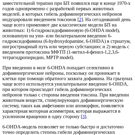
заместительной терапии при БП появился еще в конце 1970-х
годов одновременно с разработкой первых животных
моделей, в которых гибель дофаминергических нейронов
индуцировали введением токсинов [
2
]. На сегодняшний день
чаще всего применяют две классические модели БП на
животных: 1) 6-гидроксидофаминовую (6-OHDA model),
основанную на уни- или билатеральном введении 6-
гидроксидофамина (6-hydroxydopamine, 6-OHDA) в стриатум,
нигростриарный путь или черную субстанцию; и 2) модель с
введением протоксина МФТП (1-метил-4-фенил-1,2,3,6-
тетрагидропиридин, MPTP model).
При введении в мозг 6-OHDA попадает селективно в
дофаминергические нейроны, поскольку он проникает в
клетки при помощи обратного захвата дофамина. На грызунах
чаще всего используется унилатеральное введение 6-OHDA,
при котором происходит гибель дофаминергических
нейронов только с стороны введения токсина. При введении
животным веществ, стимулирующих дофаминергическую
систему, таких как амфетамин или апоморфин, появляется
характерная моторная асимметрия, которая выражается в
усиленном вращении в одну сторону [
3
].
6-OHDA-модель позволяет не только быстро и достаточно
точно определить степень гибели дофаминергических