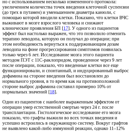
но с использованием несколько измененного протокола:
увеличением количества точек введения клеточной суспензии
(до трех в путамен) и уменьшением диаметра канюли, с
помощью которой вводили клетки. Показано, что клетки ВЧС
выживают в мозге взрослого человека и снижают
клинические проявления БП [
17
]. У одного из пациентов
эффект был настолько выражен, что это позволило отменить
терапию леводопа, которую он получал до операции; при
этом необходимость вернуться к поддерживающим дозам
леводопа на фоне прогрессирования симптомов появилась
только через 6 лет. Исследование мозга этого пациента
методом ПЭТ с 11С-раклопридом, проведенное через 9 лет
после операции, показало, что введенные клетки все еще
функционировали, и спонтанный, и индуцированный выброс
дофамина на стороне введения был восстановлен до
нормального уровня, в то время как на противоположной
стороне выброс дофамина составил примерно 10% от
нормальных значений [
18
].
Один из пациентов с наиболее выраженным эффектом от
операции умер естественной смертью через 24 г. после
трансплантации. Гистологическое исследование его мозга
показало, что графты выжили во всех точках введения и
успешно встроились в окружающую систему. Вокруг графтов
не выявлено какой-либо иммунной реакции, однако 11–12%