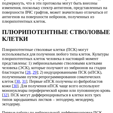
подчеркнуть, что в эти протоколы могут быть внесены
изменения, поскольку спектр антигенов, представленных на
поверхности ВЧС графтов, может значительно отличаться от
антигенов на поверхности нейронов, полученных из
плюрипотентных клеток.
ПЛЮРИПОТЕНТНЫЕ СТВОЛОВЫЕ
КЛЕТКИ
Плюрипотентные стволовые клетки (ПСК) могут
использоваться для получения любого типа клеток. Культуры
плюрипотентных клеток человека в настоящий момент
представлены: 1) эмбриональными стволовыми клетками
человека (ЭСК), которые получают из эмбрионов на стадии
бластоцисты [
28
,
29
]; 2) индуцированными ПСК (иПСК),
полученными путем репрограммирования соматических
клеток [
30
,
31
]. Первые иПСК получены из фибробластов
кожи [
30
]. Для получения иПСК чаще всего используют
мононуклеары периферической крови или пуповинную кровь
[
32
]. ПСК могут дифференцироваться в клетки всех трех
типов зародышевых листков – энтодерму, мезодерму,
эктодерму.
Первые работы по нейрональной дифференцировке ПСК