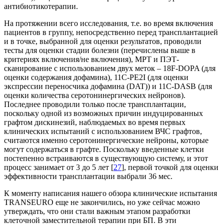
антибиотикотерапии.
На протяжении всего исследования, т.е. во время включения
пациентов в группу, непосредственно перед трансплантацией
и в точке, выбранной для оценки результатов, проводили
тесты для оценки стадии болезни (перечислены выше в
критериях включения/не включения), МРТ и ПЭТ-
сканирование с использованием двух меток – 18F-DOPA (для
оценки содержания дофамина), 11С-PE2I (для оценки
экспрессии переносчика дофамина (DAT)) и 11С-DASB (для
оценки количества серотонинергических нейронов).
Последнее проводили только после трансплантации,
поскольку одной из возможных причин индуцированных
графтом дискинезий, наблюдаемых во время первых
клинических испытаний с использованием ВЧС графтов,
считаются именно серотонинергические нейроны, которые
могут содержаться в графте. Поскольку введенные клетки
постепенно встраиваются в существующую систему, и этот
процесс занимает от 3 до 5 лет [
27
], первой точкой для оценки
эффективности трансплантации выбрали 36 мес.
К моменту написания нашего обзора клинические испытания
TRANSEURO еще не закончились, но уже сейчас можно
утверждать, что они стали важным этапом разработки
клеточной заместительной терапии при БП. В эти