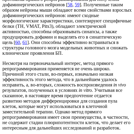
дофаминергических нейронов [
58
,
59
]. Полученные таким
образом нейроны мыши обладают всеми свойствами взрослых
дофаминергических нейронов: имеют сходные
морфологические характеристики, синтезируют специфичные
белки (TH, VMAT, Pitx3), обладают электрической
активностью, способны образовывать синапсы, а также
продуцировать дофамин и выделять его в синаптическую
щель [
60
,
61
]. Они способны эффективно встраиваться в
структуры головного мозга модельных животных и снижать
клинические проявления БП.
Несмотря на первоначальный интерес, метод прямого
репрограммирования применяется не очень широко.
Причиной этого стали, во-первых, изначально низкая
эффективность этого метода, что в дальнейшем удалось
исправить, а, во-вторых, сложность воспроизведения
in vivo
результатов, полученных в условиях
in vitro.
Учитывая все
сказанное, в настоящее время предпочтение отдается
развитию методов дифференцировки для создания пула
клеток, которые могут использоваться в клеточной
заместительной терапии. Однако метод прямого
репрограммирования имеет свои преимущества, в частности,
не содержит стадии плюрипотентности клеток, что делает его
интересным для дальнейших исследований и разработок.