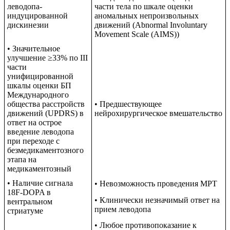
леводопа-
части тела по шкале оценки
индуцированной
аномальных непроизвольных
дискинезии
движений (Abnormal Involuntary
Movement Scale (AIMS))
• Значительное
улучшение ≥33% по III
части
унифицированной
шкалы оценки БП
Международного
общества расстройств
• Предшествующее
движений (UPDRS) в
нейрохирургическое вмешательство
ответ на острое
введение леводопа
при переходе с
безмедикаментозного
этапа на
медикаментозный
• Наличие сигнала
• Невозможность проведения МРТ
18F-DOPA в
• Клинически незначимый ответ на
вентральном
прием леводопа
стриатуме
• Любое противопоказание к