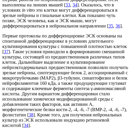
выполнены на линиях мышей [
33
,
34
]. Оказалось, что в
условиях
in vitro
эти клетки могут дифференцироваться в
зрелые нейроны и глиальные клетки. Как показано чуть
позже, ЭСК человека, как и ЭСК мыши, могут
дифференцироваться в нейрональном направлении [
35
,
36
].
Первые протоколы по дифференцировке ЭСК основаны на
спонтанной дифференцировке в условиях длительного
культивирования культуры с повышенной плотностью клеток
[
37
]. Такие условия приводили к формированию смешанной
культуры, состоящей из предшественников различных типов
клеток. Дальнейшее выделение и культивирование
нейроэктодермальных предшественников позволяло получить
зрелые нейроны, синтезирующие белок 2, ассоциированный с
микротрубочками (MAP2), β3-тубулин, синаптофизин и белок
нейрофиламентов 160 кДа, а также продуцирующие глутамат
и содержащие ключевые ферменты синтеза γ-аминомасляной
кислоты. Другим вариантом дифференцировки стало
использование химически модифицированной среды с
добавлением таких факторов, как активин А,
морфогенетические белки кости-2, -4, -6, -7 (BMP-2, -4, -6, -7),
фолистатин [
38
]. Кроме того, для получения нейрональных
культур из ЭСК использовали индукцию ретиноевой
кислотой [
34
].