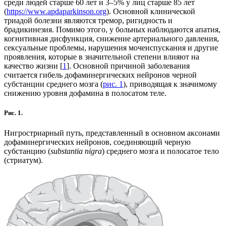
среди людей старше 60 лет и 3–5% у лиц старше 85 лет
(
https://www.apdaparkinson.org
). Основной клинической
триадой болезни являются тремор, ригидность и
брадикинезия. Помимо этого, у больных наблюдаются апатия,
когнитивная дисфункция, снижение артериального давления,
сексуальные проблемы, нарушения мочеиспускания и другие
проявления, которые в значительной степени влияют на
качество жизни [
1
]. Основной причиной заболевания
считается гибель дофаминергических нейронов черной
субстанции среднего мозга (
рис. 1
), приводящая к значимому
снижению уровня дофамина в полосатом теле.
Рис. 1.
Нигростриарный путь, представленный в основном аксонами
дофаминергических нейронов, соединяющий черную
субстанцию (
substantia nigra
) среднего мозга и полосатое тело
(стриатум).