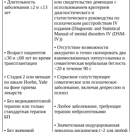
• Длительность
или свидетельство деменции с
заболевания ≥2 и ≤13
использованием критериев
лет
диагностического и
статистического руководства по
психическим расстройствам IV
издания (Diagnostic and Statistical
Manual of mental disorders IV (DSM-
IV))
• Отсутствие возможности
• Возраст пациентов
аккуратно и точно скопировать два
≥30 и ≤68 лет во время
взаимосвязанных пятиугольника и
трансплантации
семантическая вербальная беглость
<20 в течение 90 с
• Стадия 2 или меньше
• Серьезное сопутствующее
по шкале Hoehn, Yahr
соматическое или психическое
на фоне приема
заболевание, включая депрессию и
лекарств
психоз
• Без медикаментозной
терапии или только
• Любое заболевание, требующее
стандартная терапия
терапии нейролептиками
БП
• Значительная индуцированная
• Без значимой
леводопа-дискинезия (>2 для любой