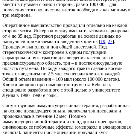
ввести в путамен с одной стороны, равно 100 000 – для
получения этого количества клеток необходимы как минимум
три эмбриона.
Оперативное вмешательство проводили отдельно на каждой
стороне мозга. Интервал между вмешательствами варьировал
от 4 до 35 нед. Протокол разработан на основе данных по
наилучшей приживаемости введенных клеток [
19
,
27
].
Процедуру выполняли под общей анестезией. Под
стереотаксическим контролем в одном полушарии
формировали пять трактов для введения клеток: два в
прекомиссуральную область, три – в посткомиссуральную
область путамена. По ходу каждого тракта сделано восемь
точек с введением по 2.5 мкл суспензии клеток в каждой.
Общий объем введения – 100 мкл (около 100 000 клеток).
Клетки вводили при помощи инструмента Rehcrona,
специально разработанного с этой целью в университете
Лунда в 1980–1990-е годы.
Сопутствующая иммуносупрессивная терапия, разработанная
на основе предыдущего опыта, включала три препарата и
продолжалась в течение 12 мес. Помимо
иммуносупрессивной терапии и стандартных препаратов,
снижающих ее побочные эффекты (омепразол и алендроновая
кислота), пациенты после операции получали курс