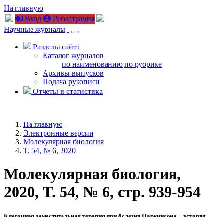
На главную
Вход
Регистрация
Научные журналы
Разделы сайта
Каталог журналов
по наименованию
по рубрике
Архивы выпусков
Подача рукописи
Отчеты и статистика
На главную
Электронные версии
Молекулярная биология
T. 54, № 6, 2020
Молекулярная биология,
2020, T. 54, № 6, стр. 939-954
Клеточная заместительная терапия при болезни Паркинсона – история