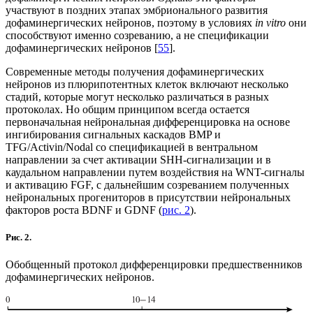
участвуют в поздних этапах эмбрионального развития
дофаминергических нейронов, поэтому в условиях
in vitro
они
способствуют именно созреванию, а не спецификации
дофаминергических нейронов [
55
].
Современные методы получения дофаминергических
нейронов из плюрипотентных клеток включают несколько
стадий, которые могут несколько различаться в разных
протоколах. Но общим принципом всегда остается
первоначальная нейрональная дифференцировка на основе
ингибирования сигнальных каскадов BMP и
TFG/Activin/Nodal со спецификацией в вентральном
направлении за счет активации SHH-сигнализации и в
каудальном направлении путем воздействия на WNT-сигналы
и активацию FGF, с дальнейшим созреванием полученных
нейрональных прогениторов в присутствии нейрональных
факторов роста BDNF и GDNF (
рис. 2
).
Рис. 2.
Обобщенный протокол дифференцировки предшественников
дофаминергических нейронов.