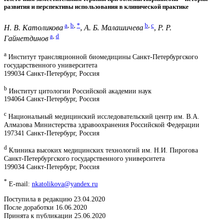
развития и перспективы использования в клинической практике
a
,
b
,
*
b
,
c
Н. В. Католикова
,
А. Б. Малашичева
,
Р. Р.
a
,
d
Гайнетдинов
a
Институт трансляционной биомедицины Санкт-Петербургского
государственного университета
199034 Санкт-Петербург, Россия
b
Институт цитологии Российской академии наук
194064 Санкт-Петербург, Россия
c
Национальный медицинский исследовательский центр им. В.А.
Алмазова Министерства здравоохранения Российской Федерации
197341 Санкт-Петербург, Россия
d
Клиника высоких медицинских технологий им. Н.И. Пирогова
Санкт-Петербургского государственного университета
199034 Санкт-Петербург, Россия
*
E-mail:
nkatolikova@yandex.ru
Поступила в редакцию 23.04.2020
После доработки 16.06.2020
Принята к публикации 25.06.2020