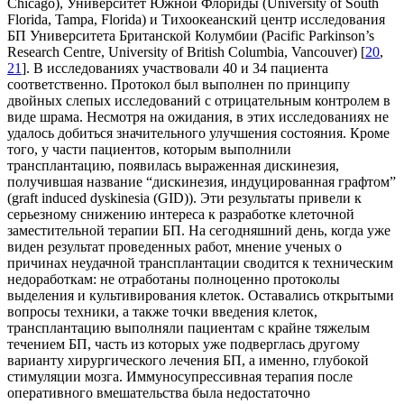
Chicago), Университет Южной Флориды (University of South
Florida, Tampa, Florida) и Тихоокеанский центр исследования
БП Университета Британской Колумбии (Pacific Parkinson’s
Research Centre, University of British Columbia, Vancouver) [
20
,
21
]. В исследованиях участвовали 40 и 34 пациента
соответственно. Протокол был выполнен по принципу
двойных слепых исследований с отрицательным контролем в
виде шрама. Несмотря на ожидания, в этих исследованиях не
удалось добиться значительного улучшения состояния. Кроме
того, у части пациентов, которым выполнили
трансплантацию, появилась выраженная дискинезия,
получившая название “дискинезия, индуцированная графтом”
(graft induced dyskinesia (GID)). Эти результаты привели к
серьезному снижению интереса к разработке клеточной
заместительной терапии БП. На сегодняшний день, когда уже
виден результат проведенных работ, мнение ученых о
причинах неудачной трансплантации сводится к техническим
недоработкам: не отработаны полноценно протоколы
выделения и культивирования клеток. Оставались открытыми
вопросы техники, а также точки введения клеток,
трансплантацию выполняли пациентам с крайне тяжелым
течением БП, часть из которых уже подверглась другому
варианту хирургического лечения БП, а именно, глубокой
стимуляции мозга. Иммуносупрессивная терапия после
оперативного вмешательства была недостаточно