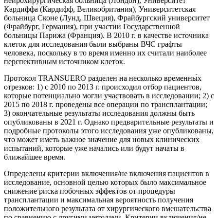
нейрохирургическая больница (Лондон), Университет
Кардиффа (Кардифф, Великобритания), Университетская
больница Сконе (Лунд, Швеция), Фрайбургский университет
(Фрайбург, Германия), при участии Государственной
больницы Парижа (Франция). В 2010 г. в качестве источника
клеток для исследования были выбраны ВЧС графты
человека, поскольку в то время именно их считали наиболее
перспективным источником клеток.
Протокол TRANSUERO разделен на несколько временны́х
отрезков: 1) с 2010 по 2013 г. происходил отбор пациентов,
которые потенциально могли участвовать в исследовании; 2) с
2015 по 2018 г. проведены все операции по трансплантации;
3) окончательные результаты исследования должны быть
опубликованы в 2021 г. Однако предварительные результаты и
подробные протоколы этого исследования уже опубликованы,
что может иметь важное значение для новых клинических
испытаний, которые уже начались или будут начаты в
ближайшее время.
Определены критерии включения/не включения пациентов в
исследование, основной целью которых было максимальное
снижение риска побочных эффектов от процедуры
трансплантации и максимальная вероятность получения
положительного результата от хирургического вмешательства
по сравнению с другими методами. Критерии включения/не