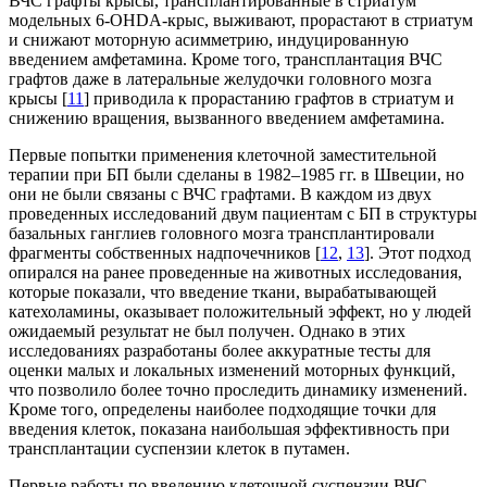
ВЧС графты крысы, трансплантированные в стриатум
модельных 6-OHDA-крыс, выживают, прорастают в стриатум
и снижают моторную асимметрию, индуцированную
введением амфетамина. Кроме того, трансплантация ВЧС
графтов даже в латеральные желудочки головного мозга
крысы [
11
] приводила к прорастанию графтов в стриатум и
снижению вращения, вызванного введением амфетамина.
Первые попытки применения клеточной заместительной
терапии при БП были сделаны в 1982–1985 гг. в Швеции, но
они не были связаны с ВЧС графтами. В каждом из двух
проведенных исследований двум пациентам с БП в структуры
базальных ганглиев головного мозга трансплантировали
фрагменты собственных надпочечников [
12
,
13
]. Этот подход
опирался на ранее проведенные на животных исследования,
которые показали, что введение ткани, вырабатывающей
катехоламины, оказывает положительный эффект, но у людей
ожидаемый результат не был получен. Однако в этих
исследованиях разработаны более аккуратные тесты для
оценки малых и локальных изменений моторных функций,
что позволило более точно проследить динамику изменений.
Кроме того, определены наиболее подходящие точки для
введения клеток, показана наибольшая эффективность при
трансплантации суспензии клеток в путамен.
Первые работы по введению клеточной суспензии ВЧС