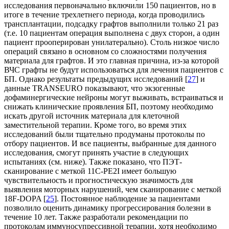
исследования первоначально включили 150 пациентов, но в
итоге в течение трехлетнего периода, когда проводились
трансплантации, подсадку графтов выполнили только 21 раз
(т.е. 10 пациентам операция выполнена с двух сторон, а один
пациент прооперирован унилатерально). Столь низкое число
операций связано в основном со сложностями получения
материала для графтов. И это главная причина, из-за которой
ВЧС графты не будут использоваться для лечения пациентов с
БП. Однако результаты предыдущих исследований [
27
] и
данные TRANSEURO показывают, что экзогенные
дофаминергические нейроны могут выживать, встраиваться и
снижать клинические проявления БП, поэтому необходимо
искать другой источник материала для клеточной
заместительной терапии. Кроме того, во время этих
исследований были тщательно продуманы протоколы по
отбору пациентов. И все пациенты, выбранные для данного
исследования, смогут принять участие в следующих
испытаниях (см. ниже). Также показано, что ПЭТ-
сканирование с меткой 11C-PE2I имеет большую
чувствительность и прогностическую значимость для
выявления моторных нарушений, чем сканирование с меткой
18F-DOPA [
25
]. Постоянное наблюдение за пациентами
позволило оценить динамику прогрессирования болезни в
течение 10 лет. Также разработали рекомендации по
протоколам иммуносупрессивной терапии, хотя необходимо