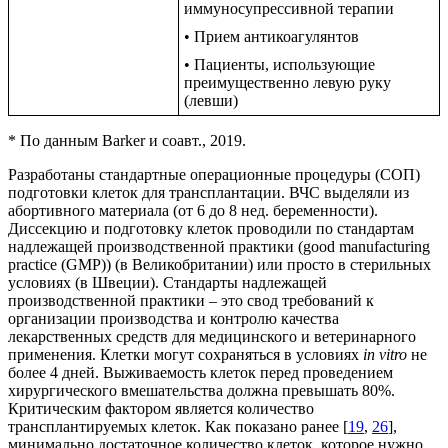
иммуносупрессивной терапии
• Прием антикоагулянтов
• Пациенты, использующие
преимущественно левую руку
(левши)
* По данным Barker и соавт., 2019.
Разработаны стандартные операционные процедуры (СОП)
подготовки клеток для трансплантации. ВЧС выделяли из
абортивного материала (от 6 до 8 нед. беременности).
Диссекцию и подготовку клеток проводили по стандартам
надлежащей производственной практики (good manufacturing
practice (GMP)) (в Великобритании) или просто в стерильных
условиях (в Швеции). Стандарты надлежащей
производственной практики – это свод требований к
организации производства и контролю качества
лекарственных средств для медицинского и ветеринарного
применения. Клетки могут сохраняться в условиях
in vitro
не
более 4 дней. Выживаемость клеток перед проведением
хирургического вмешательства должна превышать 80%.
Критическим фактором является количество
трансплантируемых клеток. Как показано ранее [
19
,
26
],
минимально достаточное количество клеток, которое нужно