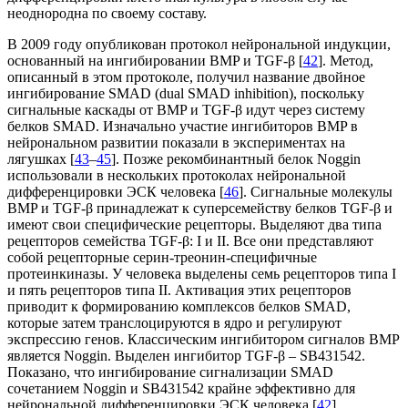
неоднородна по своему составу.
В 2009 году опубликован протокол нейрональной индукции,
основанный на ингибировании BMP и TGF-β [
42
]. Метод,
описанный в этом протоколе, получил название двойное
ингибирование SMAD (dual SMAD inhibition), поскольку
сигнальные каскады от BMP и TGF-β идут через систему
белков SMAD. Изначально участие ингибиторов BMP в
нейрональном развитии показали в экспериментах на
лягушках [
43
–
45
]. Позже рекомбинантный белок Noggin
использовали в нескольких протоколах нейрональной
дифференцировки ЭСК человека [
46
]. Сигнальные молекулы
BMP и TGF-β принадлежат к суперсемейству белков TGF-β и
имеют свои специфические рецепторы. Выделяют два типа
рецепторов семейства TGF-β: I и II. Все они представляют
собой рецепторные серин-треонин-специфичные
протеинкиназы. У человека выделены семь рецепторов типа I
и пять рецепторов типа II. Активация этих рецепторов
приводит к формированию комплексов белков SMAD,
которые затем транслоцируются в ядро и регулируют
экспрессию генов. Классическим ингибитором сигналов BMP
является Noggin. Выделен ингибитор TGF-β – SB431542.
Показано, что ингибирование сигнализации SMAD
сочетанием Noggin и SB431542 крайне эффективно для
нейрональной дифференцировки ЭСК человека [
42
].