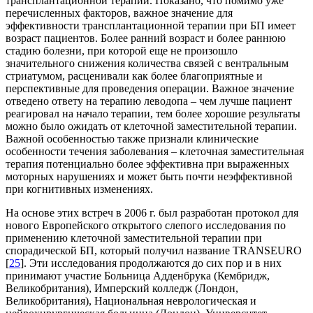
трансплантационной терапии. Показано, что помимо уже
перечисленных факторов, важное значение для
эффективности трансплантационной терапии при БП имеет
возраст пациентов. Более ранний возраст и более раннюю
стадию болезни, при которой еще не произошло
значительного снижения количества связей с вентральным
стриатумом, расценивали как более благоприятные и
перспективные для проведения операции. Важное значение
отведено ответу на терапию леводопа – чем лучше пациент
реагировал на начало терапии, тем более хорошие результаты
можно было ожидать от клеточной заместительной терапии.
Важной особенностью также признали клинические
особенности течения заболевания – клеточная заместительная
терапия потенциально более эффективна при выраженных
моторных нарушениях и может быть почти неэффективной
при когнитивных изменениях.
На основе этих встреч в 2006 г. был разработан протокол для
нового Европейского открытого слепого исследования по
применению клеточной заместительной терапии при
спорадической БП, который получил название TRANSEURO
[
25
]. Эти исследования продолжаются до сих пор и в них
принимают участие Больница Адденбрука (Кембридж,
Великобритания), Имперский колледж (Лондон,
Великобритания), Национальная неврологическая и