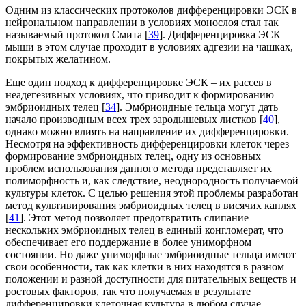
Одним из классических протоколов дифференцировки ЭСК в
нейрональном направлении в условиях монослоя стал так
называемый протокол Смита [
39
]. Дифференцировка ЭСК
мыши в этом случае проходит в условиях адгезии на чашках,
покрытых желатином.
Еще один подход к дифференцировке ЭСК – их рассев в
неадегезивных условиях, что приводит к формированию
эмбриоидных телец [
34
]. Эмбриоидные тельца могут дать
начало производным всех трех зародышевых листков [
40
],
однако можно влиять на направление их дифференцировки.
Несмотря на эффективность дифференцировки клеток через
формирование эмбриоидных телец, одну из основных
проблем использования данного метода представляет их
полиморфность и, как следствие, неоднородность получаемой
культуры клеток. С целью решения этой проблемы разработан
метод культивирования эмбриоидных телец в висячих каплях
[
41
]. Этот метод позволяет предотвратить слипание
нескольких эмбриоидных телец в единый конгломерат, что
обеспечивает его поддержание в более униморфном
состоянии. Но даже униморфные эмбриоидные тельца имеют
свои особенности, так как клетки в них находятся в разном
положении и разной доступности для питательных веществ и
ростовых факторов, так что получаемая в результате
дифференцировки клеточная культура в любом случае