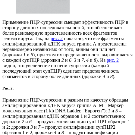
Применение ПЦР-супрессии смещает эффективность ПЦР в
сторону длинных последовательностей, что обеспечивает
более равномерную представленность всех фрагментов
генома вируса. Так, на
рис. 2
показано, что все фрагменты
амплифицированной кДНК вируса гриппа А представлены
неравномерно независимо от того, видны они или нет
(дорожки
1
и
5
), при этом их представленность выравнивается
с каждой супПЦР (дорожки
2
и
6
,
3
и
7
,
4
и
8
). Из
рис. 2
видно, что увеличение степени супрессии (каждый
последующий этап супПЦР) сдвигает представленность
фрагментов в сторону более длинных (дорожки
4
и
8
).
Рис. 2.
Применение ПЦР-супрессии к разным по качеству образцам
амплифицированной кДНК вируса гриппа А. М – Маркер
молекулярных масс (1 kb DNA Ladder, “Евроген”);
1
и
5
–
амплифицированная кДНК образцов 1 и 2 соответственно;
дорожки
2
и
6
– продукт амплификации супПЦР1 образцов 1
и 2; дорожки
3
и
7
– продукт амплификации супПЦР2
образцов 1 и 2; дорожки
4
и
8
– продукт амплификации