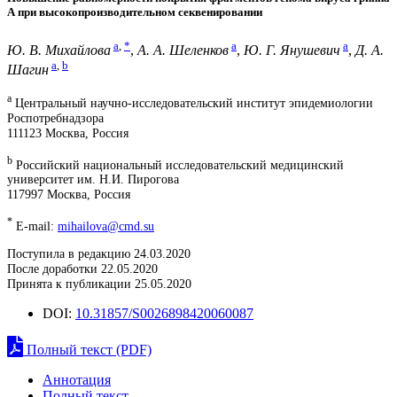
А при высокопроизводительном секвенировании
a
,
*
a
a
Ю. В. Михайлова
,
А. А. Шеленков
,
Ю. Г. Янушевич
,
Д. А.
a
,
b
Шагин
a
Центральный научно-исследовательский институт эпидемиологии
Роспотребнадзора
111123 Москва, Россия
b
Российский национальный исследовательский медицинский
университет им. Н.И. Пирогова
117997 Москва, Россия
*
E-mail:
mihailova@cmd.su
Поступила в редакцию 24.03.2020
После доработки 22.05.2020
Принята к публикации 25.05.2020
DOI:
10.31857/S0026898420060087
Полный текст (PDF)
Аннотация
Полный текст