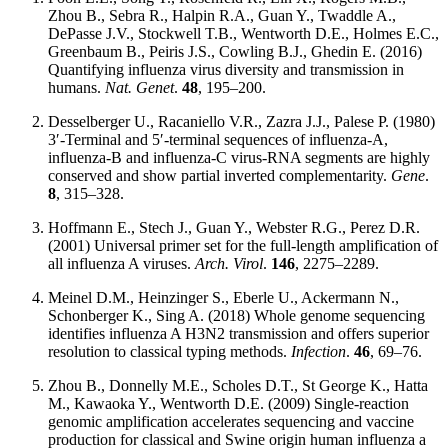
Zhou B., Sebra R., Halpin R.A., Guan Y., Twaddle A.,
DePasse J.V., Stockwell T.B., Wentworth D.E., Holmes E.C.,
Greenbaum B., Peiris J.S., Cowling B.J., Ghedin E. (2016)
Quantifying influenza virus diversity and transmission in
humans.
Nat. Genet
.
48
, 195–200.
Desselberger U., Racaniello V.R., Zazra J.J., Palese P. (1980)
3′-Terminal and 5′-terminal sequences of influenza-A,
influenza-B and influenza-C virus-RNA segments are highly
conserved and show partial inverted complementarity.
Gene
.
8
, 315–328.
Hoffmann E., Stech J., Guan Y., Webster R.G., Perez D.R.
(2001) Universal primer set for the full-length amplification of
all influenza A viruses.
Arch. Virol
.
146
, 2275–2289.
Meinel D.M., Heinzinger S., Eberle U., Ackermann N.,
Schonberger K., Sing A. (2018) Whole genome sequencing
identifies influenza A H3N2 transmission and offers superior
resolution to classical typing methods.
Infection
.
46
, 69–76.
Zhou B., Donnelly M.E., Scholes D.T., St George K., Hatta
M., Kawaoka Y., Wentworth D.E. (2009) Single-reaction
genomic amplification accelerates sequencing and vaccine
production for classical and Swine origin human influenza a