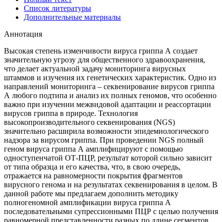
Список литературы
Дополнительные материалы
Аннотация
Высокая степень изменчивости вируса гриппа А создает
значительную угрозу для общественного здравоохранения,
что делает актуальной задачу мониторинга вирусных
штаммов и изучения их генетических характеристик. Одно из
направлений мониторинга – секвенирование вирусов гриппа
А любого подтипа и анализ их полных геномов, что особенно
важно при изучении межвидовой адаптации и реассортации
вирусов гриппа в природе. Технология
высокопроизводительного секвенирования (NGS)
значительно расширила возможности эпидемиологического
надзора за вирусом гриппа. При проведении NGS полный
геном вируса гриппа А амплифицируют с помощью
одноступенчатой ОТ-ПЦР, результат которой сильно зависит
от типа образца и его качества, что, в свою очередь,
отражается на равномерности покрытия фрагментов
вирусного генома и на результатах секвенирования в целом. В
данной работе мы предлагаем дополнить методику
полногеномной амплификации вируса гриппа А
последовательными супрессионными ПЦР с целью получения
равномерной представленности разных по длине сегментов