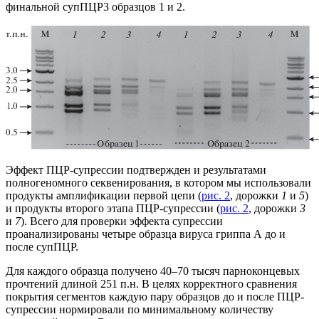
финальной супПЦР3 образцов 1 и 2.
Эффект ПЦР-супрессии подтвержден и результатами
полногеномного секвенирования, в котором мы использовали
продукты амплификации первой цепи (
рис. 2
, дорожки
1
и
5
)
и продукты второго этапа ПЦР-супрессии (
рис. 2
, дорожки
3
и
7
). Всего для проверки эффекта супрессии
проанализированы четыре образца вируса гриппа А до и
после супПЦР.
Для каждого образца получено 40–70 тысяч парноконцевых
прочтений длиной 251 п.н. В целях корректного сравнения
покрытия сегментов каждую пару образцов до и после ПЦР-
супрессии нормировали по минимальному количеству