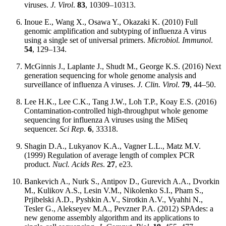
viruses.
J. Virol
.
83
, 10309–10313.
Inoue E., Wang X., Osawa Y., Okazaki K. (2010) Full
genomic amplification and subtyping of influenza A virus
using a single set of universal primers.
Microbiol. Immunol
.
54
, 129–134.
McGinnis J., Laplante J., Shudt M., George K.S. (2016) Next
generation sequencing for whole genome analysis and
surveillance of influenza A viruses.
J. Clin. Virol
.
79
, 44–50.
Lee H.K., Lee C.K., Tang J.W., Loh T.P., Koay E.S. (2016)
Contamination-controlled high-throughput whole genome
sequencing for influenza A viruses using the MiSeq
sequencer.
Sci Rep
.
6
, 33318.
Shagin D.A., Lukyanov K.A., Vagner L.L., Matz M.V.
(1999) Regulation of average length of complex PCR
product.
Nucl. Acids Res
.
27
, e23.
Bankevich A., Nurk S., Antipov D., Gurevich A.A., Dvorkin
M., Kulikov A.S., Lesin V.M., Nikolenko S.I., Pham S.,
Prjibelski A.D., Pyshkin A.V., Sirotkin A.V., Vyahhi N.,
Tesler G., Alekseyev M.A., Pevzner P.A. (2012) SPAdes: a
new genome assembly algorithm and its applications to