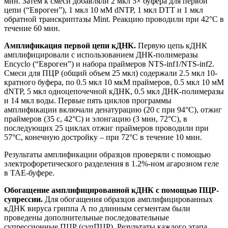
мин. Затем к смеси добавляли 2 мкл 5× буфера для первой
цепи (“Евроген”), 1 мкл 10 мМ dNTP, 1 мкл DTT и 1 мкл
обратной транскриптазы Mint. Реакцию проводили при 42°С в
течение 60 мин.
Амплификация первой цепи кДНК.
Первую цепь кДНК
амплифицировали с использованием ДНК-полимеразы
Encyclo (“Евроген”) и набора праймеров NTS-inf1/NTS-inf2.
Смеси для ПЦР (общий объем 25 мкл) содержали 2.5 мкл 10-
кратного буфера, по 0.5 мкл 10 мкМ праймеров, 0.5 мкл 10 мМ
dNTP, 5 мкл одноцепочечной кДНК, 0.5 мкл ДНК-полимеразы
и 14 мкл воды. Первые пять циклов программы
амплификации включали денатурацию (20 с при 94°С), отжиг
праймеров (35 с, 42°С) и элонгацию (3 мин, 72°С), в
последующих 25 циклах отжиг праймеров проводили при
57°С, конечную достройку – при 72°С в течение 10 мин.
Результаты амплификации образцов проверяли с помощью
электрофоретического разделения в 1.2%-ном агарозном геле
в ТАЕ-буфере.
Обогащение амплифицированной кДНК с помощью ПЦР-
супрессии.
Для обогащения образцов амплифицированных
кДНК вируса гриппа А по длинным сегментам были
проведены дополнительные последовательные
супрессионные ПЦР (супПЦР). Результаты каждого этапа