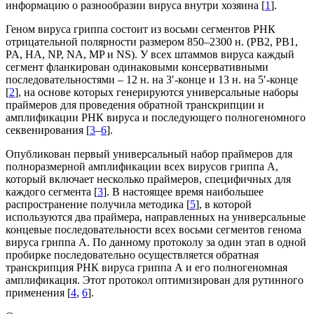
информацию о разнообразии вируса внутри хозяина [
1
].
Геном вируса гриппа состоит из восьми сегментов РНК
отрицательной полярности размером 850–2300 н. (PB2, PB1,
PA, HA, NP, NA, MP и NS). У всех штаммов вируса каждый
сегмент фланкирован одинаковыми консервативными
последовательностями – 12 н. на 3′-конце и 13 н. на 5′-конце
[
2
], на основе которых генерируются универсальные наборы
праймеров для проведения обратной транскрипции и
амплификации РНК вируса и последующего полногеномного
секвенирования [
3
–
6
].
Опубликован первый универсальный набор праймеров для
полноразмерной амплификации всех вирусов гриппа А,
который включает несколько праймеров, специфичных для
каждого сегмента [
3
]. В настоящее время наибольшее
распространение получила методика [
5
], в которой
используются два праймера, направленных на универсальные
концевые последовательности всех восьми сегментов генома
вируса гриппа А. По данному протоколу за один этап в одной
пробирке последовательно осуществляется обратная
транскрипция РНК вируса гриппа А и его полногеномная
амплификация. Этот протокол оптимизирован для рутинного
применения [
4
,
6
].