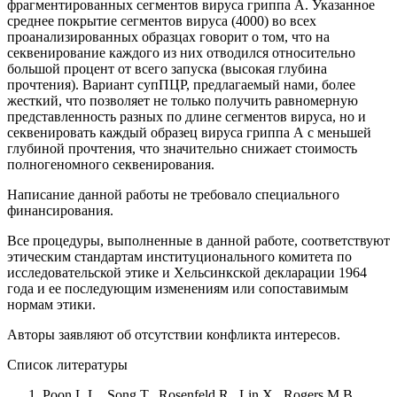
фрагментированных сегментов вируса гриппа А. Указанное
среднее покрытие сегментов вируса (4000) во всех
проанализированных образцах говорит о том, что на
секвенирование каждого из них отводился относительно
большой процент от всего запуска (высокая глубина
прочтения). Вариант супПЦР, предлагаемый нами, более
жесткий, что позволяет не только получить равномерную
представленность разных по длине сегментов вируса, но и
секвенировать каждый образец вируса гриппа А с меньшей
глубиной прочтения, что значительно снижает стоимость
полногеномного секвенирования.
Написание данной работы не требовало специального
финансирования.
Все процедуры, выполненные в данной работе, соответствуют
этическим стандартам институционального комитета по
исследовательской этике и Хельсинкской декларации 1964
года и ее последующим изменениям или сопоставимым
нормам этики.
Авторы заявляют об отсутствии конфликта интересов.
Список литературы
Poon L.L., Song T., Rosenfeld R., Lin X., Rogers M.B.,