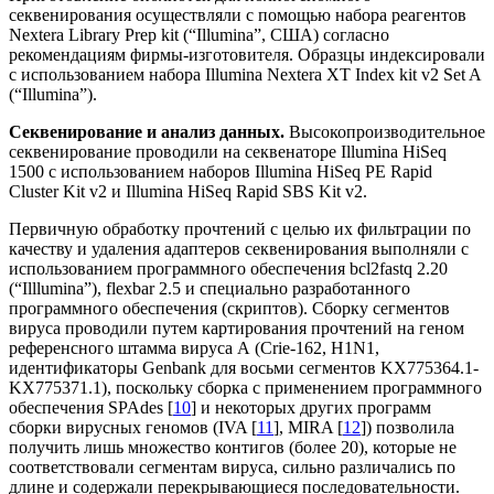
секвенирования осуществляли с помощью набора реагентов
Nextera Library Prep kit (“Illumina”, США) согласно
рекомендациям фирмы-изготовителя. Образцы индексировали
с использованием набора Illumina Nextera XT Index kit v2 Set A
(“Illumina”).
Секвенирование и анализ данных.
Высокопроизводительное
секвенирование проводили на секвенаторе Illumina HiSeq
1500 с использованием наборов Illumina HiSeq PE Rapid
Cluster Kit v2 и Illumina HiSeq Rapid SBS Kit v2.
Первичную обработку прочтений с целью их фильтрации по
качеству и удаления адаптеров секвенирования выполняли с
использованием программного обеспечения bcl2fastq 2.20
(“Illlumina”), flexbar 2.5 и специально разработанного
программного обеспечения (скриптов). Сборку сегментов
вируса проводили путем картирования прочтений на геном
референсного штамма вируса А (Crie-162, H1N1,
идентификаторы Genbank для восьми сегментов KX775364.1-
KX775371.1), поскольку сборка с применением программного
обеспечения SPAdes [
10
] и некоторых других программ
сборки вирусных геномов (IVA [
11
], MIRA [
12
]) позволила
получить лишь множество контигов (более 20), которые не
соответствовали сегментам вируса, сильно различались по
длине и содержали перекрывающиеся последовательности.