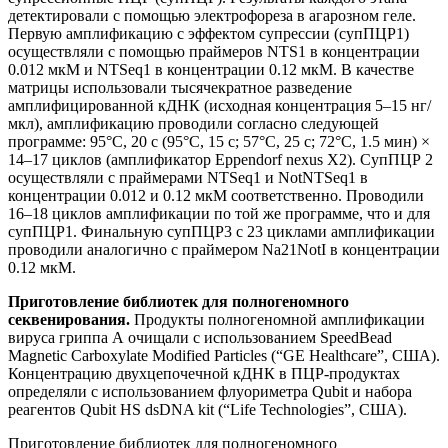
детектировали с помощью электрофореза в агарозном геле.
Первую амплификацию с эффектом супрессии (супПЦР1)
осуществляли с помощью праймеров NTS1 в концентрации
0.012 мкМ и NTSeq1 в концентрации 0.12 мкМ. В качестве
матрицы использовали тысячекратное разведение
амплифицированной кДНК (исходная концентрация 5–15 нг/
мкл), амплификацию проводили согласно следующей
программе: 95°С, 20 с (95°С, 15 с; 57°С, 25 с; 72°С, 1.5 мин) ×
14–17 циклов (амплификатор Eppendorf nexus X2). СупПЦР 2
осуществляли с праймерами NTSeq1 и NotNTSeq1 в
концентрации 0.012 и 0.12 мкМ соответственно. Проводили
16–18 циклов амплификации по той же программе, что и для
супПЦР1. Финальную супПЦР3 с 23 циклами амплификации
проводили аналогично с праймером Na21NotI в концентрации
0.12 мкМ.
Приготовление библиотек для полногеномного
секвенирования.
Продукты полногеномной амплификации
вируса гриппа А очищали с использованием SpeedBead
Magnetic Carboxylate Modified Particles (“GE Healthcare”, США).
Концентрацию двухцепочечной кДНК в ПЦР-продуктах
определяли с использованием флуориметра Qubit и набора
реагентов Qubit HS dsDNA kit (“Life Technologies”, США).
Приготовление библиотек для полногеномного