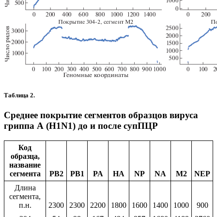
Таблица 2.
Среднее покрытие сегментов образцов вируса
гриппа А (H1N1) до и после супПЦР
Код
образца,
название
сегмента
PB2
PB1
PA
HA
NP
NA
M2
NEP
Длина
сегмента,
п.н.
2300
2300
2200
1800
1600
1400
1000
900