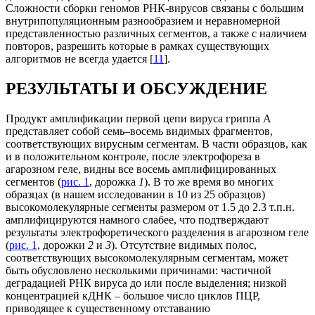
Сложности сборки геномов РНК-вирусов связаны с большим
внутрипопуляционным разнообразием и неравномерной
представленностью различных сегментов, а также с наличием
повторов, разрешить которые в рамках существующих
алгоритмов не всегда удается [
11
].
РЕЗУЛЬТАТЫ И ОБСУЖДЕНИЕ
Продукт амплификации первой цепи вируса гриппа А
представляет собой cемь–восемь видимых фрагментов,
соответствующих вирусным сегментам. В части образцов, как
и в положительном контроле, после электрофореза в
агарозном геле, видны все восемь амплифицированных
сегментов (
рис. 1
, дорожка
1
). В то же время во многих
образцах (в нашем исследовании в 10 из 25 образцов)
высокомолекулярные сегменты размером от 1.5 до 2.3 т.п.н.
амплифицируются намного слабее, что подтверждают
результаты электрофоретического разделения в агарозном геле
(
рис. 1
, дорожки
2
и
3
). Отсутствие видимых полос,
соответствующих высокомолекулярным сегментам, может
быть обусловлено несколькими причинами: частичной
деградацией РНК вируса до или после выделения; низкой
концентрацией кДНК – большое число циклов ПЦР,
приводящее к существенному отставанию