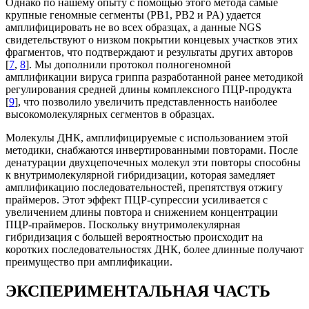
Однако по нашему опыту с помощью этого метода самые
крупные геномные сегменты (PB1, PB2 и PA) удается
амплифицировать не во всех образцах, а данные NGS
свидетельствуют о низком покрытии концевых участков этих
фрагментов, что подтверждают и результаты других авторов
[
7
,
8
]. Мы дополнили протокол полногеномной
амплификации вируса гриппа разработанной ранее методикой
регулирования средней длины комплексного ПЦР-продукта
[
9
], что позволило увеличить представленность наиболее
высокомолекулярных сегментов в образцах.
Молекулы ДНК, амплифицируемые с использованием этой
методики, снабжаются инвертированными повторами. После
денатурации двухцепочечных молекул эти повторы способны
к внутримолекулярной гибридизации, которая замедляет
амплификацию последовательностей, препятствуя отжигу
праймеров. Этот эффект ПЦР-супрессии усиливается с
увеличением длины повтора и снижением концентрации
ПЦР-праймеров. Поскольку внутримолекулярная
гибридизация с большей вероятностью происходит на
коротких последовательностях ДНК, более длинные получают
преимущество при амплификации.
ЭКСПЕРИМЕНТАЛЬНАЯ ЧАСТЬ