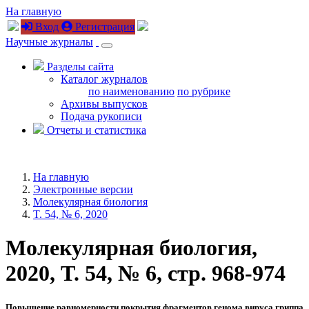
На главную
Вход
Регистрация
Научные журналы
Разделы сайта
Каталог журналов
по наименованию
по рубрике
Архивы выпусков
Подача рукописи
Отчеты и статистика
На главную
Электронные версии
Молекулярная биология
T. 54, № 6, 2020
Молекулярная биология,
2020, T. 54, № 6, стр. 968-974
Повышение равномерности покрытия фрагментов генома вируса гриппа