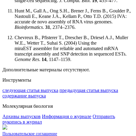
single-cell sequencing.
J. Comput. Biol
.
19
, 455–477.
Hunt M., Gall A., Ong S.H., Brener J., Ferns B., Goulder P.,
Nastouli E., Keane J.A., Kellam P., Otto T.D. (2015) IVA:
accurate de novo assembly of RNA virus genomes.
Bioinformatics
.
31
, 2374–2376.
Chevreux B., Pfisterer T., Drescher B., Driesel A.J., Muller
W.E., Wetter T., Suhai S. (2004) Using the
miraEST assembler for reliable and automated mRNA
transcript assembly and SNP detection in sequenced ESTs.
Genome Res
.
14
, 1147–1159.
Дополнительные материалы отсутствуют.
Инструменты
следующая статья выпуска
предыдущая статья выпуска
содержание выпуска
Молекулярная биология
Архивы выпусков
Информация о журнале
Отправить
рукопись в журнал
Пользовательское соглашение