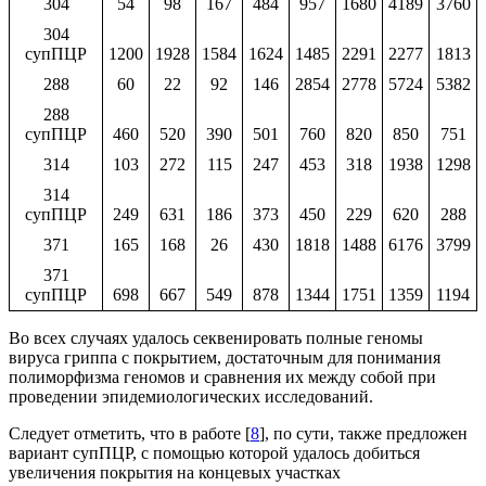
304
54
98
167
484
957
1680
4189
3760
304
супПЦР
1200
1928
1584
1624
1485
2291
2277
1813
288
60
22
92
146
2854
2778
5724
5382
288
супПЦР
460
520
390
501
760
820
850
751
314
103
272
115
247
453
318
1938
1298
314
супПЦР
249
631
186
373
450
229
620
288
371
165
168
26
430
1818
1488
6176
3799
371
супПЦР
698
667
549
878
1344
1751
1359
1194
Во всех случаях удалось секвенировать полные геномы
вируса гриппа с покрытием, достаточным для понимания
полиморфизма геномов и сравнения их между собой при
проведении эпидемиологических исследований.
Следует отметить, что в работе [
8
], по сути, также предложен
вариант супПЦР, с помощью которой удалось добиться
увеличения покрытия на концевых участках