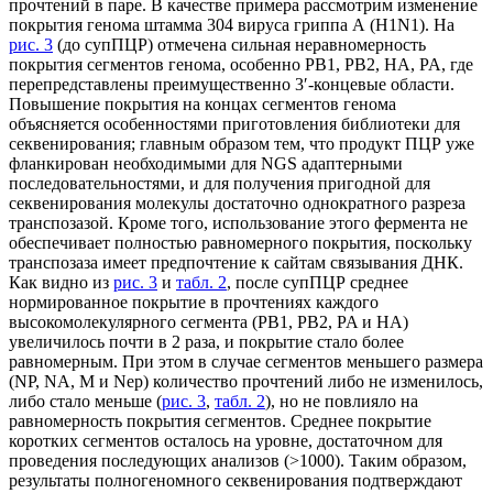
прочтений в паре. В качестве примера рассмотрим изменение
покрытия генома штамма 304 вируса гриппа А (H1N1). На
рис. 3
(до супПЦР) отмечена сильная неравномерность
покрытия сегментов генома, особенно PB1, PB2, НА, PA, где
перепредставлены преимущественно 3′-концевые области.
Повышение покрытия на концах сегментов генома
объясняется особенностями приготовления библиотеки для
секвенирования; главным образом тем, что продукт ПЦР уже
фланкирован необходимыми для NGS адаптерными
последовательностями, и для получения пригодной для
секвенирования молекулы достаточно однократного разреза
транспозазой. Кроме того, использование этого фермента не
обеспечивает полностью равномерного покрытия, поскольку
транспозаза имеет предпочтение к сайтам связывания ДНК.
Как видно из
рис. 3
и
табл. 2
, после супПЦР среднее
нормированное покрытие в прочтениях каждого
высокомолекулярного сегмента (PB1, PB2, PA и HA)
увеличилось почти в 2 раза, и покрытие стало более
равномерным. При этом в случае сегментов меньшего размера
(NP, NA, M и Nep) количество прочтений либо не изменилось,
либо стало меньше (
рис. 3
,
табл. 2
), но не повлияло на
равномерность покрытия сегментов. Среднее покрытие
коротких сегментов осталось на уровне, достаточном для
проведения последующих анализов (>1000). Таким образом,
результаты полногеномного секвенирования подтверждают