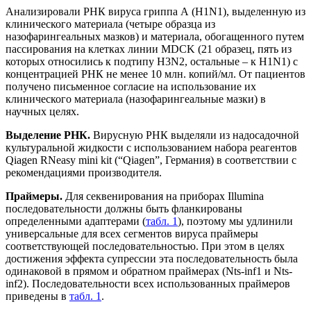
Анализировали РНК вируса гриппа А (H1N1), выделенную из
клинического материала (четыре образца из
назофарингеальных мазков) и материала, обогащенного путем
пассирования на клетках линии MDCK (21 образец, пять из
которых относились к подтипу H3N2, остальные – к H1N1) с
концентрацией РНК не менее 10 млн. копий/мл. От пациентов
получено письменное согласие на использование их
клинического материала (назофарингеальные мазки) в
научных целях.
Выделение РНК.
Вирусную РНК выделяли из надосадочной
культуральной жидкости с использованием набора реагентов
Qiagen RNeasy mini kit (“Qiagen”, Германия) в соответствии с
рекомендациями производителя.
Праймеры.
Для секвенирования на приборах Illumina
последовательности должны быть фланкированы
определенными адаптерами (
табл. 1
), поэтому мы удлинили
универсальные для всех сегментов вируса праймеры
соответствующей последовательностью. При этом в целях
достижения эффекта супрессии эта последовательность была
одинаковой в прямом и обратном праймерах (Nts-inf1 и Nts-
inf2). Последовательности всех использованных праймеров
приведены в
табл. 1
.