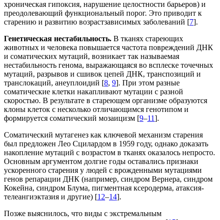
хроническая гипоксия, нарушение целостности барьеров) и
преодолевающий функциональный порог. Это приводит к
старению и развитию возрастзависимых заболеваний [
7
].
Генетическая нестабильность.
В тканях стареющих
животных и человека повышается частота повреждений ДНК
и соматических мутаций, возникает так называемая
нестабильность генома, выражающаяся во всплеске точечных
мутаций, разрывов и сшивок цепей ДНК, транспозиций и
транслокаций, анеуплоидий [
8
,
9
]. При этом разные
соматические клетки накапливают мутации с разной
скоростью. В результате в стареющем организме образуются
клоны клеток с несколько отличающимся генотипом и
формируется соматический мозаицизм [
9
–
11
].
Соматический мутагенез как ключевой механизм старения
был предложен Лео Сцилардом в 1959 году, однако доказать
накопление мутаций с возрастом в тканях оказалось непросто.
Основным аргументом долгие годы оставались признаки
ускоренного старения у людей с врожденными мутациями
генов репарации ДНК (например, синдром Вернера, синдром
Кокейна, синдром Блума, пигментная ксеродерма, атаксия-
телеангиэктазия и другие) [
12
–
14
].
Позже выяснилось, что виды с экстремальным