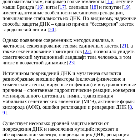
долгожительством, например голые землекопы [
15
], летучие
мыши Брандта [
16
], киты [
17
], слепыши [
18
] и попугаи [
19
],
имеют адаптивные особенности механизмов репарации,
повышающие стабильность их ДНК. По-видимому, надежные
способы защиты ДНК – одна из причин “бессмертия” клеток
зародышевой линии [
20
].
Однако появление современных методов анализа, в
частности, секвенирование генома единичных клеток [
21
], а
также секвенирование транскриптов [
22
], позволило увидеть
соматический мутационный ландшафт тела человека, в том
числе в возрастной динамике [
23
].
Источником повреждений ДНК и мутагенеза являются
разнообразные внешние факторы (включая физические и
химические агенты, вирусные инфекции) и внутриклеточные
причины – спонтанные гидролитические реакции, конверсия
метилированного цитозина в тимин, транспозиция
мобильных генетических элементов (МГЭ), активные формы
кислорода (АФК), ошибки репликации и репарации ДНК [
8
,
9
].
Существует несколько уровней защиты клетки от
повреждения ДНК и накопления мутаций: перехват и
обезвреживание молекул, повреждающих ДНК, репарация