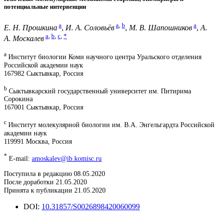
потенциальные интервенции
a
a
,
b
a
Е. Н. Прошкина
,
И. А. Соловьёв
,
М. В. Шапошников
,
А.
a
,
b
,
c
,
*
А. Москалев
a
Институт биологии Коми научного центра Уральского отделения
Российской академии наук
167982 Сыктывкар, Россия
b
Сыктывкарский государственный университет им. Питирима
Сорокина
167001 Сыктывкар, Россия
c
Институт молекулярной биологии им. В.А. Энгельгардта Российской
академии наук
119991 Москва, Россия
*
E-mail:
amoskalev@ib.komisc.ru
Поступила в редакцию 08.05.2020
После доработки 21.05.2020
Принята к публикации 21.05.2020
DOI:
10.31857/S0026898420060099