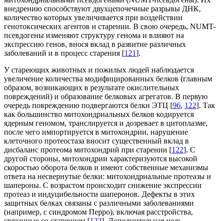
внедрению способствуют двухцепочечные разрывы ДНК,
количество которых увеличивается при воздействии
генотоксических агентов и старении. В свою очередь, NUMT-
псевдогены изменяют структуру генома и влияют на
экспрессию генов, внося вклад в развитие различных
заболеваний и в процесс старения [
121
].
У стареющих животных и пожилых людей наблюдается
увеличение количества модифицированных белков (главным
образом, возникающих в результате окислительных
повреждений) и образование белковых агрегатов. В первую
очередь повреждению подвергаются белки ЭТЦ [
96
,
122
]. Так
как большинство митохондриальных белков кодируется
ядерным геномом, транслируется и дозревает в цитоплазме,
после чего импортируется в митохондрии, нарушение
клеточного протеостаза вносит существенный вклад в
дисбаланс протеома митохондрий при старении [
122
]. С
другой стороны, митохондрии характеризуются высокой
скоростью оборота белков и имеют собственные механизмы
ответа на несвернутые белки: митохондриальные протеазы и
шапероны. С возрастом происходит снижение экспрессии
протеаз и индуцибельности шаперонов. Дефекты в этих
защитных белках связаны с различными заболеваниями
(например, с синдромом Перро), включая расстройства,
связанные со старением [
122
]. Дополнительная цель