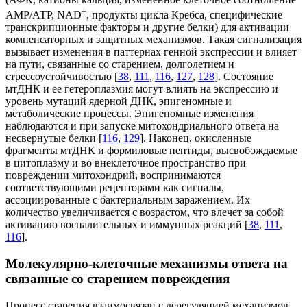
+
АМP/АТP, NAD
, продукты цикла Кребса, специфические
транскрипционные факторы и другие белки) для активации
компенсаторных и защитных механизмов. Такая сигнализация
вызывает изменения в паттернах генной экспрессии и влияет
на пути, связанные со старением, долголетием и
стрессоустойчивостью [
38
,
111
,
116
,
127
,
128
]. Состояние
мтДНК и ее гетероплазмия могут влиять на экспрессию и
уровень мутаций ядерной ДНК, эпигеномные и
метаболические процессы. Эпигеномные изменения
наблюдаются и при запуске митохондриального ответа на
несвернутые белки [
116
,
129
]. Наконец, окисленные
фрагменты мтДНК и формиловые пептиды, высвобождаемые
в цитоплазму и во внеклеточное пространство при
повреждении митохондрий, воспринимаются
соответствующими рецепторами как сигналы,
ассоциированные с бактериальным заражением. Их
количество увеличивается с возрастом, что влечет за собой
активацию воспалительных и иммунных реакций [
38
,
111
,
116
].
Молекулярно-клеточные механизмы ответа на
связанные со старением повреждения
Процесс старения взаимосвязан с дерегуляцией механизмов