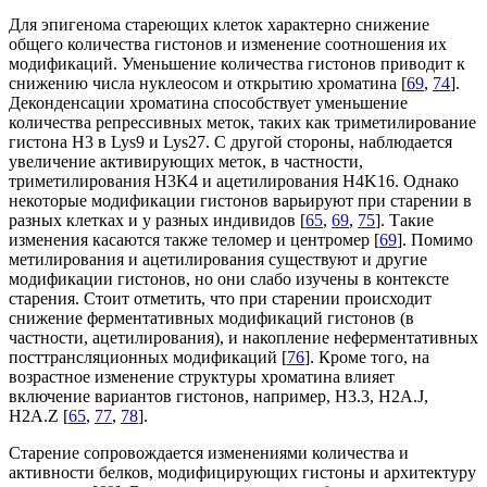
Для эпигенома стареющих клеток характерно снижение
общего количества гистонов и изменение соотношения их
модификаций. Уменьшение количества гистонов приводит к
снижению числа нуклеосом и открытию хроматина [
69
,
74
].
Деконденсации хроматина способствует уменьшение
количества репрессивных меток, таких как триметилирование
гистона H3 в Lys9 и Lys27. С другой стороны, наблюдается
увеличение активирующих меток, в частности,
триметилирования H3K4 и ацетилирования H4K16. Однако
некоторые модификации гистонов варьируют при старении в
разных клетках и у разных индивидов [
65
,
69
,
75
]. Такие
изменения касаются также теломер и центромер [
69
]. Помимо
метилирования и ацетилирования существуют и другие
модификации гистонов, но они слабо изучены в контексте
старения. Стоит отметить, что при старении происходит
снижение ферментативных модификаций гистонов (в
частности, ацетилирования), и накопление неферментативных
посттрансляционных модификаций [
76
]. Кроме того, на
возрастное изменение структуры хроматина влияет
включение вариантов гистонов, например, H3.3, H2A.J,
H2A.Z [
65
,
77
,
78
].
Старение сопровождается изменениями количества и
активности белков, модифицирующих гистоны и архитектуру