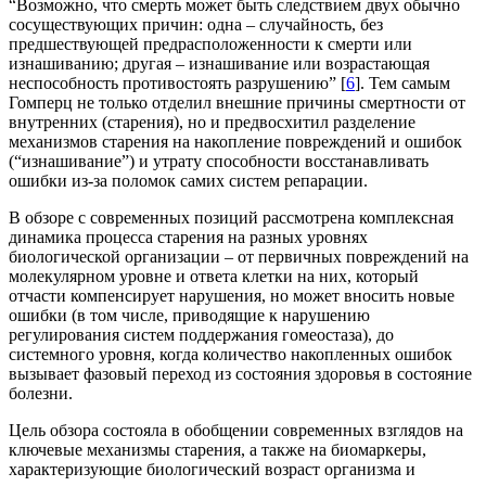
“Возможно, что смерть может быть следствием двух обычно
сосуществующих причин: одна – случайность, без
предшествующей предрасположенности к смерти или
изнашиванию; другая – изнашивание или возрастающая
неспособность противостоять разрушению” [
6
]. Тем самым
Гомперц не только отделил внешние причины смертности от
внутренних (старения), но и предвосхитил разделение
механизмов старения на накопление повреждений и ошибок
(“изнашивание”) и утрату способности восстанавливать
ошибки из-за поломок самих систем репарации.
В обзоре с современных позиций рассмотрена комплексная
динамика процесса старения на разных уровнях
биологической организации – от первичных повреждений на
молекулярном уровне и ответа клетки на них, который
отчасти компенсирует нарушения, но может вносить новые
ошибки (в том числе, приводящие к нарушению
регулирования систем поддержания гомеостаза), до
системного уровня, когда количество накопленных ошибок
вызывает фазовый переход из состояния здоровья в состояние
болезни.
Цель обзора состояла в обобщении современных взглядов на
ключевые механизмы старения, а также на биомаркеры,
характеризующие биологический возраст организма и