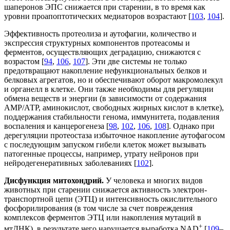
шаперонов ЭПС снижается при старении, в то время как
уровни проапоптотических медиаторов возрастают [
103
,
104
].
Эффективность протеолиза и аутофагии, количество и
экспрессия структурных компонентов протеасомы и
ферментов, осуществляющих деградацию, снижаются с
возрастом [
94
,
106
,
107
]. Эти две системы не только
предотвращают накопление нефункциональных белков и
белковых агрегатов, но и обеспечивают оборот макромолекул
и органелл в клетке. Они также необходимы для регуляции
обмена веществ и энергии (в зависимости от содержания
АМP/АТP, аминокислот, свободных жирных кислот в клетке),
поддержания стабильности генома, иммунитета, подавления
воспаления и канцерогенеза [
98
,
102
,
106
,
108
]. Однако при
дерегуляции протеостаза избыточное накопление аутофагосом
с последующим запуском гибели клеток может вызывать
патогенные процессы, например, утрату нейронов при
нейродегенеративных заболеваниях [
102
].
Дисфункция митохондрий.
У человека и многих видов
животных при старении снижается активность электрон-
транспортной цепи (ЭТЦ) и интенсивность окислительного
фосфорилирования (в том числе за счет повреждения
комплексов ферментов ЭТЦ или накопления мутаций в
+
мтДНК), в результате чего нарушается выработка NAD
[
109
–