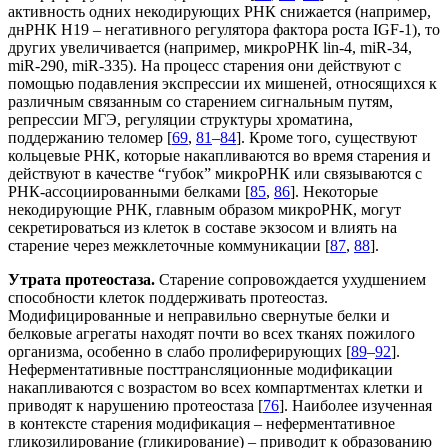
активность одних некодирующих РНК снижается (например,
днРНК H19 – негативного регулятора фактора роста IGF-1), то
других увеличивается (например, микроРНК lin-4, miR-34,
miR-290, miR-335). На процесс старения они действуют с
помощью подавления экспрессии их мишеней, относящихся к
различным связанным со старением сигнальным путям,
репрессии МГЭ, регуляции структуры хроматина,
поддержанию теломер [
69
,
81
–
84
]. Кроме того, существуют
кольцевые РНК, которые накапливаются во время старения и
действуют в качестве “губок” микроРНК или связываются с
РНК-ассоциированными белками [
85
,
86
]. Некоторые
некодирующие РНК, главным образом микроРНК, могут
секретироваться из клеток в составе экзосом и влиять на
старение через межклеточные коммуникации [
87
,
88
].
Утрата протеостаза.
Старение сопровождается ухудшением
способности клеток поддерживать протеостаз.
Модифицированные и неправильно свернутые белки и
белковые агрегаты находят почти во всех тканях пожилого
организма, особенно в слабо пролиферирующих [
89
–
92
].
Неферментативные посттрансляционные модификации
накапливаются с возрастом во всех компартментах клетки и
приводят к нарушению протеостаза [
76
]. Наиболее изученная
в контексте старения модификация – неферментативное
гликозилирование (гликирование) – приводит к образованию