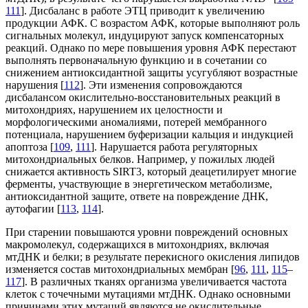
111
]. Дисбаланс в работе ЭТЦ приводит к увеличению
продукции АФК. С возрастом АФК, которые выполняют роль
сигнальных молекул, индуцируют запуск компенсаторных
реакций. Однако по мере повышения уровня АФК перестают
выполнять первоначальную функцию и в сочетании со
снижением антиоксидантной защиты усугубляют возрастные
нарушения [
112
]. Эти изменения сопровождаются
дисбалансом окислительно-восстановительных реакций в
митохондриях, нарушением их целостности и
морфологическими аномалиями, потерей мембранного
потенциала, нарушением буферизации кальция и индукцией
апоптоза [
109
,
111
]. Нарушается работа регуляторных
митохондриальных белков. Например, у пожилых людей
снижается активность SIRT3, который деацетилирует многие
ферменты, участвующие в энергетическом метаболизме,
антиоксидантной защите, ответе на повреждение ДНК,
аутофагии [
113
,
114
].
При старении повышаются уровни повреждений основных
макромолекул, содержащихся в митохондриях, включая
мтДНК и белки; в результате перекисного окисления липидов
изменяется состав митохондриальных мембран [
96
,
111
,
115
–
117
]. В различных тканях организма увеличивается частота
клеток с точечными мутациями мтДНК. Однако основными
причинами этих мутаций являются не окислительные