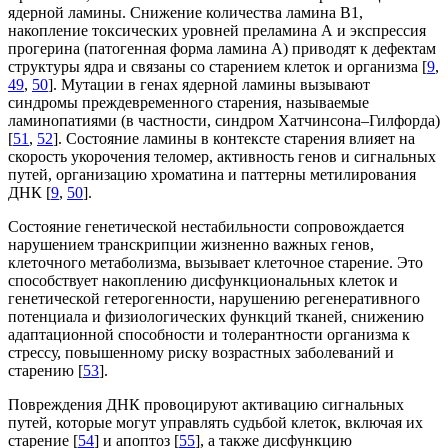
ядерной ламины. Снижение количества ламина B1,
накопление токсических уровней преламина А и экспрессия
прогерина (патогенная форма ламина А) приводят к дефектам
структуры ядра и связаны со старением клеток и организма [
9
,
49
,
50
]. Мутации в генах ядерной ламины вызывают
синдромы преждевременного старения, называемые
ламинопатиями (в частности, синдром Хатчинсона–Гилфорда)
[
51
,
52
]. Состояние ламины в контексте старения влияет на
скорость укорочения теломер, активность генов и сигнальных
путей, организацию хроматина и паттерны метилирования
ДНК [
9
,
50
].
Состояние генетической нестабильности сопровождается
нарушением транскрипции жизненно важных генов,
клеточного метаболизма, вызывает клеточное старение. Это
способствует накоплению дисфункциональных клеток и
генетической гетерогенности, нарушению регенеративного
потенциала и физиологических функций тканей, снижению
адаптационной способности и толерантности организма к
стрессу, повышенному риску возрастных заболеваний и
старению [
53
].
Повреждения ДНК провоцируют активацию сигнальных
путей, которые могут управлять судьбой клеток, включая их
старение [
54
] и апоптоз [
55
], а также дисфункцию