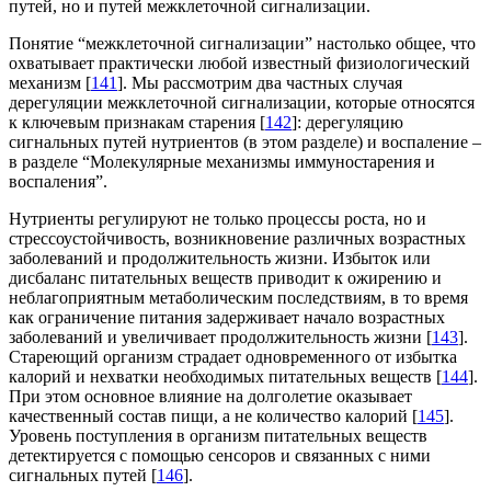
путей, но и путей межклеточной сигнализации.
Понятие “межклеточной сигнализации” настолько общее, что
охватывает практически любой известный физиологический
механизм [
141
]. Мы рассмотрим два частных случая
дерегуляции межклеточной сигнализации, которые относятся
к ключевым признакам старения [
142
]: дерегуляцию
сигнальных путей нутриентов (в этом разделе) и воспаление –
в разделе “Молекулярные механизмы иммуностарения и
воспаления”.
Нутриенты регулируют не только процессы роста, но и
стрессоустойчивость, возникновение различных возрастных
заболеваний и продолжительность жизни. Избыток или
дисбаланс питательных веществ приводит к ожирению и
неблагоприятным метаболическим последствиям, в то время
как ограничение питания задерживает начало возрастных
заболеваний и увеличивает продолжительность жизни [
143
].
Стареющий организм страдает одновременного от избытка
калорий и нехватки необходимых питательных веществ [
144
].
При этом основное влияние на долголетие оказывает
качественный состав пищи, а не количество калорий [
145
].
Уровень поступления в организм питательных веществ
детектируется с помощью сенсоров и связанных с ними
сигнальных путей [
146
].