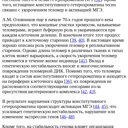
того, истощение конститутивного гетерохроматина тесно
связано с укорочением теломер и активацией МГЭ.
А.М. Оловников еще в начале 70-х годов прошлого века
предположил, что концевые участки хромосом, называемые
теломерами, играют буферную роль и укорачиваются при
каждом клеточном делении. В конечном итоге этот процесс
приводит к клеточному старению [
39
,
40
]. В настоящее время
хорошо описана роль укорочения теломер в репликативном
старении. Однако длина теломер в различных тканях и типах
клеток может варьировать, а скорость укорочения теломер
изменяется в течение жизни индивида [
41
]. Вклад в
генетическую нестабильность вносят и многочисленные
повреждения теломерной ДНК. Помимо того, что теломеры
входят в состав конститутивного гетерохроматина и находятся
на периферии клеточного ядра [
36
], их повреждения не
распознаются соответствующими сенсорами из-за
присутствия шелтеринового комплекса [
42
,
43
].
В результате нарушения структуры конститутивного
гетерохроматина происходит активация МГЭ [
44
,
45
], что
усиливает генетическую нестабильность, нарушение или
изменение экспрессии генов [
46
–
48
].
Кроме того, на стабильность генома влияет организация