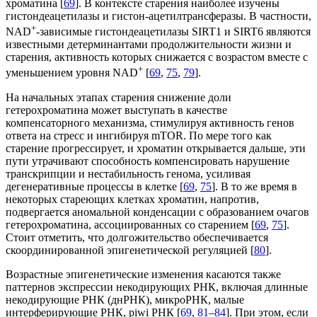
хроматина [
69
]. В контексте старения наиболее изучены
гистондеацетилазы и гистон-ацетилтрансферазы. В частности,
+
NAD
-зависимые гистондеацетилазы SIRT1 и SIRT6 являются
известными детерминантами продолжительности жизни и
старения, активность которых снижается с возрастом вместе с
+
уменьшением уровня NAD
[
69
,
75
,
79
].
На начальных этапах старения снижение доли
гетерохроматина может выступать в качестве
компенсаторного механизма, стимулируя активность генов
ответа на стресс и ингибируя mTOR. По мере того как
старение прогрессирует, и хроматин открывается дальше, эти
пути утрачивают способность компенсировать нарушение
транскрипции и нестабильность генома, усиливая
дегенеративные процессы в клетке [
69
,
75
]. В то же время в
некоторых стареющих клетках хроматин, напротив,
подвергается аномальной конденсации с образованием очагов
гетерохроматина, ассоциированных со старением [
69
,
75
].
Стоит отметить, что долгожительство обеспечивается
скоординированной эпигенетической регуляцией [
80
].
Возрастные эпигенетические изменения касаются также
паттернов экспрессии некодирующих РНК, включая длинные
некодирующие РНК (днРНК), микроРНК, малые
интерферирующие РНК, piwi РНК [
69
,
81
–
84
]. При этом, если