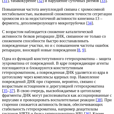
[
31
], табакокурение [
32
] и нарушение суточных ритмов [
33
].
Повышенная частота анеуплоидий связана с хромосомной
нестабильностью, вызванной снижением точности сегрегации
хромосом из-за недостаточной активности кинезина-13 –
фермента, деполимеризующего микротрубочки [
34
].
С возрастом наблюдается снижение каталитической
активности белков репарации ДНК, связанное не только со
снижением способности быстро восстанавливать
поврежденные участки, но и с повышением частоты ошибок
репарации, вносящей новые повреждения [
8
,
9
].
Одна из функций конститутивного гетерохроматина – защита
эухроматина от повреждений. В ядре повреждающие агенты
поглощаются и блокируются конститутивным
гетерохроматином, а поврежденная ДНК удаляется из ядра в
цитоплазму через комплексы ядерных пор. Накопление
повреждений ДНК при старении, вероятно, связано с
возрастным истощением и дерегуляцией гетерохроматина
[
35
–
37
]. В свою очередь, высвобождаемые в цитоплазму
фрагменты ДНК могут распознаваться как ассоциированные с
вирусами и провоцировать воспалительные реакции [
38
]. При
старении снижается активность белков, обеспечивающих
стабильность гетерохроматина, например деацетилазы
гистонов SIRT6 и белка гетерохроматина HP1 [
36
]. Кроме