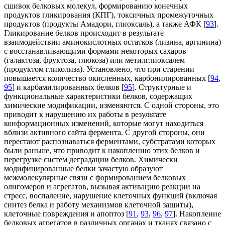
сшивок белковых молекул, формированию конечных
продуктов гликирования (КПГ), токсичных промежуточных
продуктов (продукты Амадори, глиоксаль), а также АФК [
93
].
Гликирование белков происходит в результате
взаимодействии аминокислотных остатков (лизина, аргинина)
с восстанавливающими формами некоторых сахаров
(галактоза, фруктоза, глюкоза) или метилглиоксалем
(продуктом гликолиза). Установлено, что при старении
повышается количество окисленных, карбонилированных [
94
,
95
] и карбамилированных белков [
95
]. Структурные и
функциональные характеристики белков, содержащих
химические модификации, изменяются. С одной стороны, это
приводит к нарушению их работы в результате
конформационных изменений, которые могут находиться
вблизи активного сайта фермента. С другой стороны, они
перестают распознаваться ферментами, субстратами которых
были раньше, что приводит к накоплению этих белков и
перегрузке систем деградации белков. Химически
модифицированные белки зачастую образуют
межмолекулярные связи с формированием белковых
олигомеров и агрегатов, вызывая активацию реакции на
стресс, воспаление, нарушение клеточных функций (включая
синтез белка и работу механизмов клеточной защиты),
клеточные повреждения и апоптоз [
91
,
93
,
96
,
97
]. Накопление
белковых агрегатов в различных органах и тканях связано с