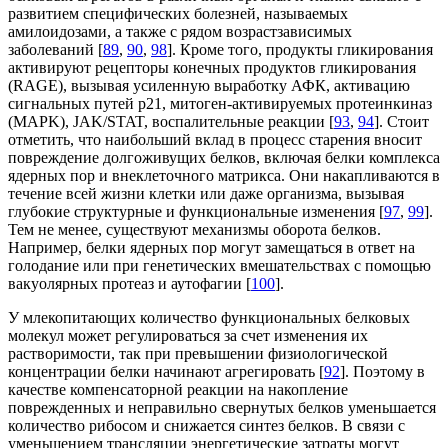
развитием специфических болезней, называемых
амилоидозами, а также с рядом возрастзависимых
заболеваний [
89
,
90
,
98
]. Кроме того, продукты гликирования
активируют рецепторы конечных продуктов гликирования
(RAGE), вызывая усиленную выработку АФК, активацию
сигнальных путей p21, митоген-активируемых протеинкиназ
(MAPK), JAK/STAT, воспалительные реакции [
93
,
94
]. Стоит
отметить, что наибольший вклад в процесс старения вносит
повреждение долгоживущих белков, включая белки комплекса
ядерных пор и внеклеточного матрикса. Они накапливаются в
течение всей жизни клетки или даже организма, вызывая
глубокие структурные и функциональные изменения [
97
,
99
].
Тем не менее, существуют механизмы оборота белков.
Например, белки ядерных пор могут замещаться в ответ на
голодание или при генетических вмешательствах с помощью
вакуолярных протеаз и аутофагии [
100
].
У млекопитающих количество функциональных белковых
молекул может регулироваться за счет изменения их
растворимости, так при превышении физиологической
концентрации белки начинают агрегировать [
92
]. Поэтому в
качестве компенсаторной реакции на накопление
поврежденных и неправильно свернутых белков уменьшается
количество рибосом и снижается синтез белков. В связи с
уменьшением трансляции энергетические затраты могут