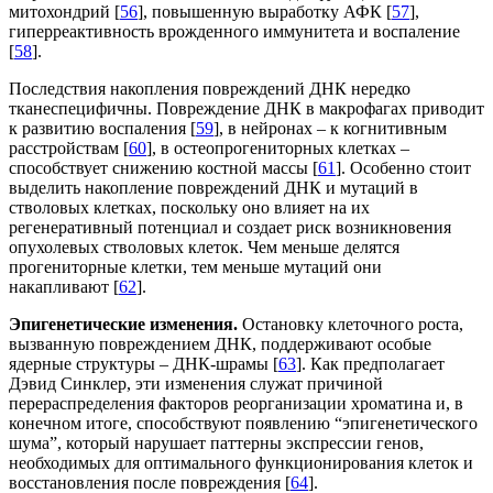
митохондрий [
56
], повышенную выработку АФК [
57
],
гиперреактивность врожденного иммунитета и воспаление
[
58
].
Последствия накопления повреждений ДНК нередко
тканеспецифичны. Повреждение ДНК в макрофагах приводит
к развитию воспаления [
59
], в нейронах – к когнитивным
расстройствам [
60
], в остеопрогениторных клетках –
способствует снижению костной массы [
61
]. Особенно стоит
выделить накопление повреждений ДНК и мутаций в
стволовых клетках, поскольку оно влияет на их
регенеративный потенциал и создает риск возникновения
опухолевых стволовых клеток. Чем меньше делятся
прогениторные клетки, тем меньше мутаций они
накапливают [
62
].
Эпигенетические изменения.
Остановку клеточного роста,
вызванную повреждением ДНК, поддерживают особые
ядерные структуры – ДНК-шрамы [
63
]. Как предполагает
Дэвид Синклер, эти изменения служат причиной
перераспределения факторов реорганизации хроматина и, в
конечном итоге, способствуют появлению “эпигенетического
шума”, который нарушает паттерны экспрессии генов,
необходимых для оптимального функционирования клеток и
восстановления после повреждения [
64
].