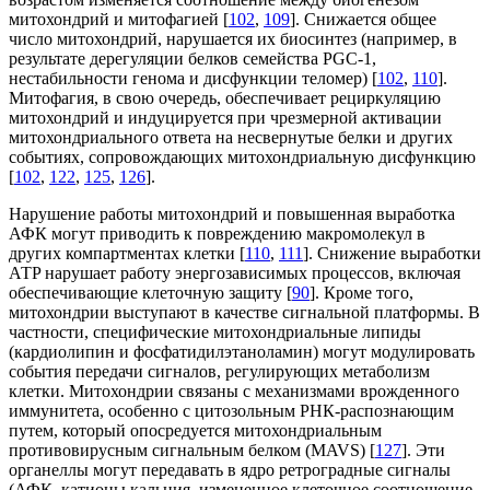
митохондрий и митофагией [
102
,
109
]. Снижается общее
число митохондрий, нарушается их биосинтез (например, в
результате дерегуляции белков семейства PGC-1,
нестабильности генома и дисфункции теломер) [
102
,
110
].
Митофагия, в свою очередь, обеспечивает рециркуляцию
митохондрий и индуцируется при чрезмерной активации
митохондриального ответа на несвернутые белки и других
событиях, сопровождающих митохондриальную дисфункцию
[
102
,
122
,
125
,
126
].
Нарушение работы митохондрий и повышенная выработка
АФК могут приводить к повреждению макромолекул в
других компартментах клетки [
110
,
111
]. Снижение выработки
АТP нарушает работу энергозависимых процессов, включая
обеспечивающие клеточную защиту [
90
]. Кроме того,
митохондрии выступают в качестве сигнальной платформы. В
частности, специфические митохондриальные липиды
(кардиолипин и фосфатидилэтаноламин) могут модулировать
события передачи сигналов, регулирующих метаболизм
клетки. Митохондрии связаны с механизмами врожденного
иммунитета, особенно с цитозольным РНК-распознающим
путем, который опосредуется митохондриальным
противовирусным сигнальным белком (MAVS) [
127
]. Эти
органеллы могут передавать в ядро ретроградные сигналы
(АФК, катионы кальция, измененное клеточное соотношение