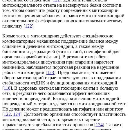
митохондриального ответа на несвернутые белки состоит в
том, чтобы облегчить работу поврежденных митохондрий
путем смещения метаболизма от зависимого от митохондрий
окислительного фосфорилирования к цитоплазматическому
гликолизу [
122
].
Кроме того, в митохондриях действуют специфические
компенсаторные механизмы: поддержание баланса между
слиянием и делением митохондрий, а также между
биогенезом и деградацией (митофагией, специфичной для
органелл формой аутофагии). В результате их работы
митохондриальная дисфункция при старении нарастает
нелинейно, наблюдается пороговая реакция на нарушение
работы митохондрий [
123
]. Предполагается, что именно
оборот митохондрий играет ключевую роль в поддержании
стабильности мтДНК и функционирования митохондрий
[
118
]. В здоровых клетках митохондрии слиты в большую
сеть, в результате чего ослабляется эффект небольших
количеств повреждений. Благодаря делению митохондрий
поврежденный материал удаляется из митохондриальной сети.
Но деление может предшествовать митофагии или апоптозу
[
122
,
124
]. Долголетию организма способствует пластичность
митохондриальной сети, в то время как старение
характеризуется дисбалансом этих процессов [
124
]. Также с
возрастом изменяется соотношение между биогенезом