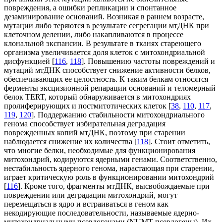
повреждения, а ошибки репликации и спонтанное
дезаминирование оснований. Возникая в раннем возрасте,
мутации либо теряются в результате сегрегации мтДНК при
клеточном делении, либо накапливаются в процессе
клональной экспансии. В результате в тканях стареющего
организма увеличивается доля клеток с митохондриальной
дисфункцией [
116
,
118
]. Повышению частоты повреждений и
мутаций мтДНК способствует снижение активности белков,
обеспечивающих ее целостность. К таким белкам относятся
ферменты эксцизионной репарации оснований и теломерный
белок TERT, который обнаруживается в митохондриях
пролиферирующих и постмитотических клеток [
38
,
110
,
117
,
119
,
120
]. Поддержанию стабильности митохондриального
генома способствует избирательная деградация
поврежденных копий мтДНК, поэтому при старении
наблюдается снижение их количества [
118
]. Стоит отметить,
что многие белки, необходимые для функционирования
митохондрий, кодируются ядерными генами. Соответственно,
нестабильность ядерного генома, нарастающая при старении,
играет критическую роль в функционировании митохондрий
[
116
]. Кроме того, фрагменты мтДНК, высвобождаемые при
повреждении или деградации митохондрий, могут
перемещаться в ядро и встраиваться в геном как
некодирующие последовательности, называемые ядерно-
митохондриальными псевдогенами (NUMT-псевдогены). Их