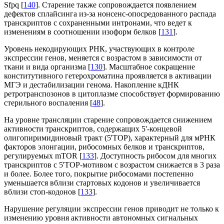
Sfpq [
140
]. Старение также сопровождается появлением
дефектов сплайсинга из-за нонсенс-опосредованного распада
транскриптов с сохраненными интронами, что ведет к
изменениям в соотношении изоформ белков [
131
].
Уровень некодирующих РНК, участвующих в контроле
экспрессии генов, меняется с возрастом в зависимости от
ткани и вида организма [
130
]. Масштабное сокращение
конститутивного гетерохроматина проявляется в активации
МГЭ и дестабилизации генома. Накопление кДНК
ретротранспозонов в цитоплазме способствует формированию
стерильного воспаления [
48
].
На уровне трансляции старение сопровождается снижением
активности транскриптов, содержащих 5'-концевой
олигопиримидиновый тракт (5'TOP), характерный для мРНК
факторов элонгации, рибосомных белков и транскриптов,
регулируемых mTOR [
133
]. Доступность рибосом для многих
транскриптов с 5'TOP-мотивом с возрастом снижается в 3 раза
и более. Более того, покрытие рибосомами постепенно
уменьшается вблизи стартовых кодонов и увеличивается
вблизи стоп-кодонов [
133
].
Нарушение регуляции экспрессии генов приводит не только к
изменению уровня активности автономных сигнальных