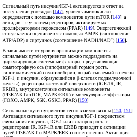
Сигнальный путь инсулин/IGF-1 активируется в ответ на
поступление углеводов [
147
], уровень аминокислот
определяется с помощью компонентов пути mTOR [
148
], а
липидов – с участием рецепторов, активируемых
пролифераторами пероксисом (PPAR) [
149
]. Энергетический
статус клетки оценивается с помощью AMPK (соотношение
+
АТP/АDP) и сиртуинов (соотношение NADH/NAD
) [
150
].
В зависимости от уровня организации компоненты
сигнальных путей нутриентов можно подразделить на
циркулирующие системные факторы, представляющие
соматотрофную ось (гипофизарный гормон роста,
гипоталамический соматолиберин, вырабатываемый в печени
IGF-1, и инсулин, образующийся в β-клетках поджелудочной
железы), рецепторы клеточной поверхности (IGF-1R, IR,
ERBB), внутриклеточные сигнальные компоненты
(PI3K/AKT/mTOR, MAPK/ERK) и молекулярные эффекторы
(FOXO, AMPK, S6K, GSK3, PPAR) [
150
].
Сигнальные пути нутриентов тесно взаимосвязаны [
150
,
151
].
Активация сигнального пути инсулин/IGF-1 посредством
связывания инсулина, IGF-1 или факторов роста с
рецепторами IR, IGF-1R или ERBB приводит к активации
путей PI3K/AKT и MAPK/ERK соответственно. Активация