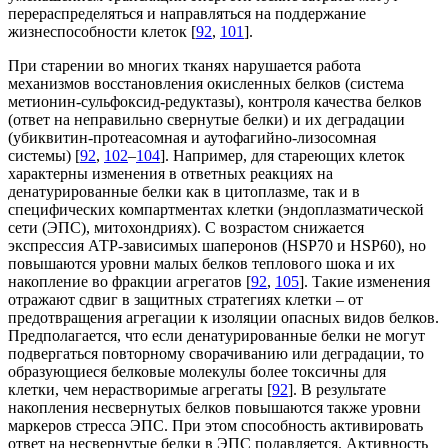
перераспределяться и направляться на поддержание
жизнеспособности клеток [
92
,
101
].
При старении во многих тканях нарушается работа
механизмов восстановления окисленных белков (система
метионин-сульфоксид-редуктазы), контроля качества белков
(ответ на неправильно свернутые белки) и их деградации
(убиквитин-протеасомная и аутофагийно-лизосомная
системы) [
92
,
102
–
104
]. Например, для стареющих клеток
характерны изменения в ответных реакциях на
денатурированные белки как в цитоплазме, так и в
специфических компартментах клетки (эндоплазматической
сети (ЭПС), митохондриях). С возрастом снижается
экспрессия АТP-зависимых шаперонов (HSP70 и HSP60), но
повышаются уровни малых белков теплового шока и их
накопление во фракции агрегатов [
92
,
105
]. Такие изменения
отражают сдвиг в защитных стратегиях клетки – от
предотвращения агрегации к изоляции опасных видов белков.
Предполагается, что если денатурированные белки не могут
подвергаться повторному сворачиванию или деградации, то
образующиеся белковые молекулы более токсичны для
клетки, чем нерастворимые агрегаты [
92
]. В результате
накопления несвернутых белков повышаются также уровни
маркеров стресса ЭПС. При этом способность активировать
ответ на несвернутые белки в ЭПС подавляется. Активность