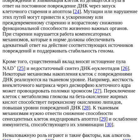
повреждений и элиминация клеток из делящегося пула в
ответ на постоянное повреждение ДНК через запуск
клеточного старения и апоптоза [
24
]. Мутации или нарушение
этих путей могут привести к ускоренному или
преждевременному старению и возрастному снижению
функциональной способности жизненно важных органов.
При старении нарушается работа компенсаторных
механизмов, которые в норме должны обеспечивать
адекватный ответ на действие соответствующих источников
повреждений и поддерживать стабильность генома.
Кроме того, существенный вклад вносят истощение пула
+
NAD
[
25
] и недостаточный синтез ДНК-нуклеотидов [
26
].
Некоторые механизмы накопления клеток с повреждениями
ДНК реализуются на тканевом уровне. Например, жесткость
внеклеточного матрикса через дисморфию клеточного ядра
может провоцировать поломки хромосом [
27
]. Переключение
клеток с метаболизма глюкозы на бета-окисление жирных
кислот способствует перекисному окислению липидов,
повышая уровни повреждений ДНК [
28
]. К тканевым
механизмам нужно отнести снижение способности
сенесцентных клеток индуцировать апоптоз [
29
] и ослабление
иммунитета, способствующего их элиминации [
30
].
Немаловажную роль играют и такие факторы, как алкоголь