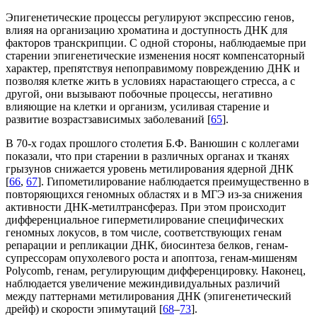
Эпигенетические процессы регулируют экспрессию генов,
влияя на организацию хроматина и доступность ДНК для
факторов транскрипции. С одной стороны, наблюдаемые при
старении эпигенетические изменения носят компенсаторный
характер, препятствуя непоправимому повреждению ДНК и
позволяя клетке жить в условиях нарастающего стресса, а с
другой, они вызывают побочные процессы, негативно
влияющие на клетки и организм, усиливая старение и
развитие возрастзависимых заболеваний [
65
].
В 70-х годах прошлого столетия Б.Ф. Ванюшин с коллегами
показали, что при старении в различных органах и тканях
грызунов снижается уровень метилирования ядерной ДНК
[
66
,
67
]. Гипометилирование наблюдается преимущественно в
повторяющихся геномных областях и в МГЭ из-за снижения
активности ДНК-метилтрансфераз. При этом происходит
дифференциальное гиперметилирование специфических
геномных локусов, в том числе, соответствующих генам
репарации и репликации ДНК, биосинтеза белков, генам-
супрессорам опухолевого роста и апоптоза, генам-мишеням
Polycomb, генам, регулирующим дифференцировку. Наконец,
наблюдается увеличение межиндивидуальных различий
между паттернами метилирования ДНК (эпигенетический
дрейф) и скорости эпимутаций [
68
–
73
].