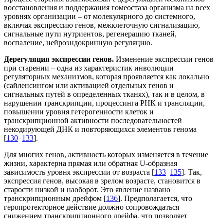
восстановления и поддержания гомеостаза организма на всех
уровнях организации – от молекулярного до системного,
включая экспрессию генов, межклеточную сигнализацию,
сигнальные пути нутриентов, регенерацию тканей,
воспаление, нейроэндокринную регуляцию.
Дерегуляция экспрессии генов.
Изменение экспрессии генов
при старении – одна из характеристик инволюции
регуляторных механизмов, которая проявляется как локально
(сайленсингом или активацией отдельных генов и
сигнальных путей в определенных тканях), так и в целом, в
нарушении транскрипции, процессинга РНК и трансляции,
повышении уровня гетерогенности клеток и
транскрипционной активности последовательностей
некодирующей ДНК и повторяющихся элементов генома
[
130
–
133
].
Для многих генов, активность которых изменяется в течение
жизни, характерна прямая или обратная U-образная
зависимость уровня экспрессии от возраста [
133
–
135
]. Так,
экспрессия генов, высокая в зрелом возрасте, становится в
старости низкой и наоборот. Это явление названо
транскрипционным дрейфом [
136
]. Предполагается, что
геропротекторное действие должно сопровождаться
снижением транскрипционного дрейфа, что позволяет