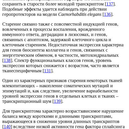
сохранить в старости более молодой транскриптом [
137
].
Подобные эффекты удается наблюдать при действии
геропротекторов на модели
Caenorhabditis elegans
[
136
].
Старение связано также с повсеместной индукцией генов,
вовлеченных в процессы воспаления, врожденного
иммунного ответа, деградации в лизосомах, и генов,
связанных с апоптозом, задержкой клеточного цикла и
клеточным старением. Недостаточная экспрессия характерна
для генов биосинтеза коллагена и генов, связанных с
энергетическим обменом, в частности, митохондриальных
[
138
]. Спектр функциональных классов генов, уровень
экспрессии которых снижается с возрастом, часто является
тканеспецифичным [
131
].
Один из характерных признаков старения некоторых тканей
млекопитающих – накопление соматических мутаций и
эпимутаций и, как следствие, увеличение вариабельности
уровней экспрессии генов в отдельных клетках и тканях –
транскрипционный шум [
139
].
Для транскриптома характерно возрастзависимое нарушение
баланса между короткими и длинными транскриптами,
выражающееся в снижении уровня длинных транскриптов
[
140
] вследствие низкой активности гена фактора сплайсинга