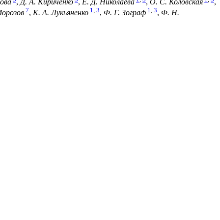
ова
,
Д. А. Кириченко
,
Е. Д. Николаева
,
О. С. Коловская
,
7
1
,
3
1
,
3
Морозов
,
К. А. Лукьяненко
,
Ф. Г. Зограф
,
Ф. Н.