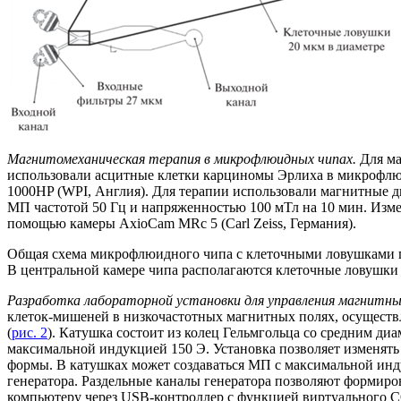
Магнитомеханическая терапия в микрофлюидных чипах.
Для ма
использовали асцитные клетки карциномы Эрлиха в микрофлю
1000HP (WPI, Англия). Для терапии использовали магнитные 
МП частотой 50 Гц и напряженностью 100 мТл на 10 мин. Изме
помощью камеры AxioCam MRc 5 (Carl Zeiss, Германия).
Общая схема микрофлюидного чипа с клеточными ловушками 
В центральной камере чипа располагаются клеточные ловушки 
Разработка лабораторной установки для управления магнитны
клеток-мишеней в низкочастотных магнитных полях, осуществл
(
рис. 2
). Катушка состоит из колец Гельмгольца со средним ди
максимальной индукцией 150 Э. Установка позволяет изменят
формы. В катушках может создаваться МП с максимальной инд
генератора. Раздельные каналы генератора позволяют формиро
компьютеру через USB-контроллер c функцией виртуального COM-