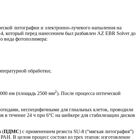
еской литографии и электронно-лучевого напыления на
4, который перед нанесением был разбавлен AZ EBR Solver до
го вида фотополимера:
мпературной обработки;
2
1000 нм (площадь 2500 мм
). После процесса оптической
леотидами, неспецифичными для глиальных клеток, проводили
 в течение 24 ч при 6°C на шейкере для стабилизации дисков
 (
ПДМС
) с применением резиста SU-8 (“мягкая литография”)
РАН. В целом процесс состоял из трех этапов: изготовление