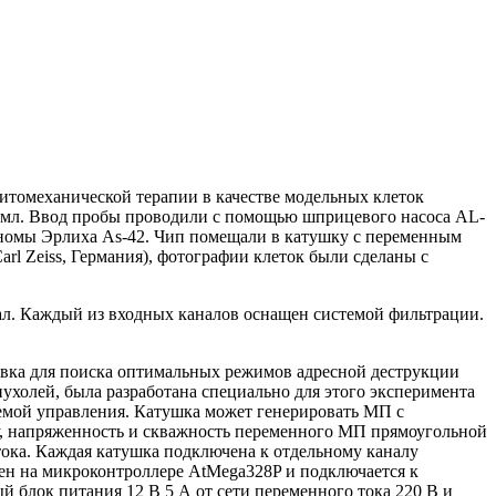
томеханической терапии в качестве модельных клеток
 мл. Ввод пробы проводили с помощью шприцевого насоса AL-
иномы Эрлиха As-42. Чип помещали в катушку с переменным
l Zeiss, Германия), фотографии клеток были сделаны с
ал. Каждый из входных каналов оснащен системой фильтрации.
овка для поиска оптимальных режимов адресной деструкции
холей, была разработана специально для этого эксперимента
стемой управления. Катушка может генерировать МП с
у, напряженность и скважность переменного МП прямоугольной
ока. Каждая катушка подключена к отдельному каналу
нен на микроконтроллере AtMega328P и подключается к
й блок питания 12 В 5 А от сети переменного тока 220 В и