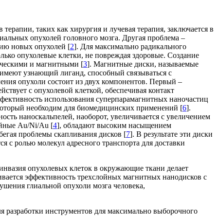
 терапии, таких как хирургия и лучевая терапия, заключается в
иальных опухолей головного мозга. Другая проблема –
нию новых опухолей [
2
]. Для максимально радикального
лько опухолевые клетки, не повреждая здоровые. Создание
ическими и магнитными [
3
]. Магнитные диски, называемые
и имеют узнающий лиганд, способный связываться с
ления опухоли состоит из двух компонентов. Первый –
йствует с опухолевой клеткой, обеспечивая контакт
эффективность использования суперпарамагнитных наночастиц
 который необходим для биомедицинских применений [
6
].
ость наноскальпелей, наоборот, увеличивается с увеличением
йные Au/Ni/Au [
4
], обладают высоким насыщением
бегая проблемы скапливания дисков [
7
]. В результате эти диски
я с ролью молекул адресного транспорта для доставки
 инвазия опухолевых клеток в окружающие ткани делает
нивается эффективность трехслойных магнитных нанодисков с
рушения глиальной опухоли мозга человека,
я разработки инструментов для максимально выборочного