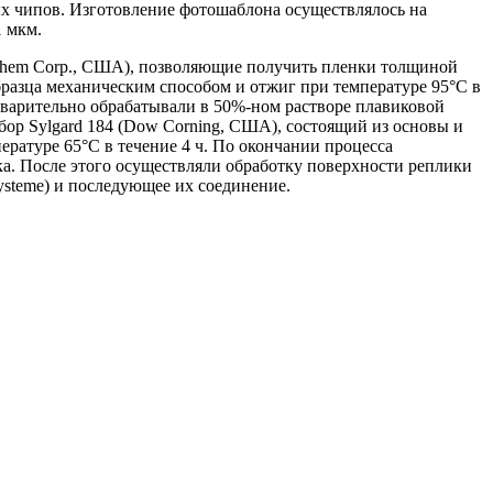
х чипов. Изготовление фотошаблона осуществлялось на
1 мкм.
Chem Corp., США), позволяющие получить пленки толщиной
образца механическим способом и отжиг при температуре 95°С в
варительно обрабатывали в 50%-ном растворе плавиковой
р Sylgard 184 (Dow Corning, США), состоящий из основы и
ературе 65°С в течение 4 ч. По окончании процесса
. После этого осуществляли обработку поверхности реплики
steme) и последующее их соединение.