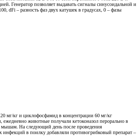
ией. Генератор позволяет выдавать сигналы синусоидальной и
0, dFi – разность фаз двух катушек в градусах, 0 – фазы
 мг/кг и циклофосфамид в концентрации 60 мг/кг
и, ежедневно животные получали кетоконазол перорально в
ур мышам. На следующий день после проведения
х инфекций в поилку добавляли противогрибковый препарат –