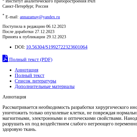
Институт аналитического приборостроения РАН
Санкт-Петербург, Россия
*
E-mail:
annazamay@yandex.ru
Поступила в редакцию 06.12.2023
После доработки 27.12.2023
Принята к публикации 29.12.2023
DOI:
10.56304/S1992722323601064
Полный текст (PDF)
Аннотация
Полный текст
Список литературы
Дополнительные материалы
Аннотация
Рассматривается необходимость разработки хирургического ин
уничтожить только опухолевые клетки, не повреждая нормальн
магнитными, электронными и оптическими свойствами. Нанод
разрушать их под воздействием слабого негреющего переменн
здоровую ткань.