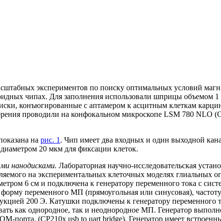
сштабных экспериментов по поиску оптимальных условий магни
идных чипах. Для заполнения использовали шприцы объемом 1
диски, конъюгированные с аптамером к асцитным клеткам карц
рения проводили на конфокальном микроскопе LSM 780 NLO (Car
показана на
рис. 1
. Чип имеет два входных и один выходной кан
диаметром 20 мкм для фиксации клеток.
ми нанодисками.
Лабораторная научно-исследовательская устан
яемого на экспериментальных клеточных моделях глиальных опу
аметром 6 см и подключена к генератору переменного тока с си
ь форму переменного МП (прямоугольная или синусовая), частот
укцией 200 Э. Катушки подключены к генератору переменного т
вать как однородное, так и неоднородное МП. Генератор выпол
порта. (CP210x usb to uart bridge). Генератор имеет встроенны