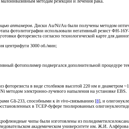
к малоинвазивным методам резекции и лечения рака.
мощью аптамеров.
Диски Au/Ni/Au были получены методом оптич
этапа фотолитографии использовали негативный резист ФН-16У-
отовки фоторезиста согласно технологической карте для данно
я центрифуги 3000 об./мин;
ативный фотополимер подвергался дополнительной процедуре те
из фоторезиста в виде столбиков высотой 220 нм и диаметром ~
Ni методом электронно-лучевого напыления на установке EBS.
ами Gli-233, способными к
in vivo
-связыванию [
8
], и олигонук
осстановленных в TCEP-буфере тиолированных олигонуклеотидов
рофлюидные чипы были изготовлены из полидиметилсилоксана
ледовательском академическом университете им. Ж.И. Алфёрова 