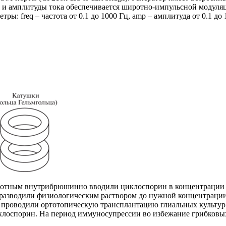
 и амплитуды тока обеспечивается широтно-импульсной модуляц
 freq – частота от 0.1 до 1000 Гц, amp – амплитуда от 0.1 до 10
тным внутрибрюшинно вводили циклоспорин в концентрации 20
а разводили физиологическим раствором до нужной концентраци
день проводили ортотопическую трансплантацию глиальных культ
клоспорин. На период иммуносупрессии во избежание грибковы