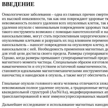
ВВЕДЕНИЕ
Онкологические заболевания – одна из главных причин смертн
их высокой инвазивности, так как они повреждают здоровые т
невозможность полного удаления всех опухолевых клеток, так 
удаления опухоли с минимальным повреждением здоровых ткане
такого инструмента возможно с помощью нанотехнологий и н
наноскальпелями, могут стать перспективным хирургическим 
опухолевыми клетками и разрушать их под влиянием переменн
наноскальпель – наносит повреждения на опухолевую клетку, в
наноскальпеля с ней. Необходимость применения магнитных ди
для этой цели достигла своего предела. Размеры суперпарама
Однако, когда размеры превышают суперпарамагнитный предел,
магнитного момента частицы. Специальным образом изготовле
намагниченности и отсутствием остаточной намагниченности, 
становятся идеальными магнитомеханическими инструментами 
наночастиц и нанодисков в опухоль, а также могут обеспечить
Глиальные опухоли головного мозга человека отличаются злок
невозможным полное удаление опухоли, а традиционные метод
квазидипольной структурой (Au/Ni/Au), модифицированных апт
трансплантированной в мозг иммуносупрессированных мышей
Дальнейшее исследование и использование магнитных нанодис