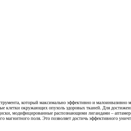
струмента, который максимально эффективно и малоинвазивно м
ые клетки окружающих опухоль здоровых тканей. Для достижени
иски, модифицированные распознающими лигандами – аптамера
ого магнитного поля. Это позволяет достичь эффективного уни