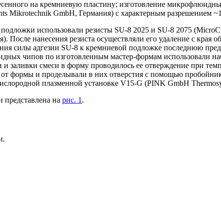
несенного на кремниевую пластину; изготовление микрофлюидны
nts Mikrotechnik GmbH, Германия) с характерным разрешением ~
подложки использовали резисты SU-8 2025 и SU-8 2075 (Micro
я). После нанесения резиста осуществляли его удаление с края 
ения силы адгезии SU-8 к кремниевой подложке последнюю пред
дных чипов по изготовленным мастер-формам использовали набо
и и заливки смеси в форму проводилось ее отверждение при темп
 формы и проделывали в них отверстия с помощью пробойника
 кислородной плазменной установке V15-G (PINK GmbH Thermosy
и представлена на
рис. 1
.
и.