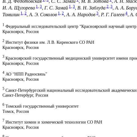
В. Д. Федотовская
,
С. С. Замай
,
М. В. Зотова
,
А. Н. Мас
1
,
3
1
,
3
2
,
3
И. А. Щугорева
,
Г. С. Замай
,
В. Н. Заблуда
,
А. А. Бору
1
,
2
1
,
2
3
4
Томилин
,
А. Э. Соколов
,
А. А. Народов
,
Р. Г. Галеев
,
А. 
1
Федеральный исследовательский центр “Красноярский научный центр 
Красноярск, Россия
2
Институт физики им. Л.В. Киренского СО РАН
Красноярск, Россия
3
Красноярский государственный медицинский университет имени про
Красноярск, Россия
4
АО “НПП Радиосвязь”
Красноярск, Россия
5
Санкт-Петербургский национальный исследовательский академически
Санкт-Петербург, Россия
6
Томский государственный университет
Томск, Россия
7
Институт химии и химической технологии СО РАН
Красноярск, Россия
8