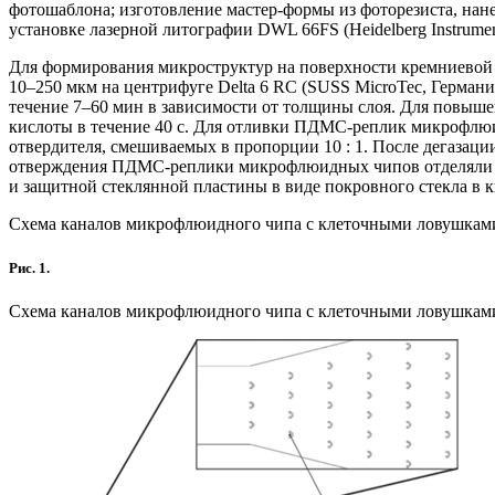
фотошаблона; изготовление мастер-формы из фоторезиста, на
установке лазерной литографии DWL 66FS (Heidelberg Instrume
Для формирования микроструктур на поверхности кремниевой 
10–250 мкм на центрифуге Delta 6 RC (SUSS MicroTec, Германи
течение 7–60 мин в зависимости от толщины слоя. Для повыш
кислоты в течение 40 с. Для отливки ПДМС-реплик микрофлюи
отвердителя, смешиваемых в пропорции 10 : 1. После дегазаци
отверждения ПДМС-реплики микрофлюидных чипов отделяли от
и защитной стеклянной пластины в виде покровного стекла в
Схема каналов микрофлюидного чипа с клеточными ловушкам
Рис. 1.
Схема каналов микрофлюидного чипа с клеточными ловушкам