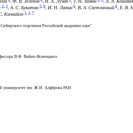
югин
,
Ф. В. Зеленов
,
Н. А. Лузан
,
Т. Н. Замай
,
А. А. Кошман
2
,
3
5
,
8
6
6
с
,
А. С. Букатин
,
И. Н. Лапин
,
В. А. Светличный
,
Е. В. 
1
,
3
,
*
С. Кичкайло
Сибирского отделения Российской академии наук”
фессора В.Ф. Войно-Ясенецкого
й университет им. Ж.И. Алфёрова РАН