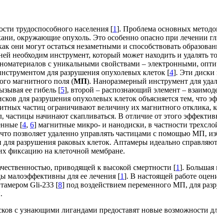
ости трудоспособного населения [
1
]. Проблема основных методов
кани, окружающие опухоль. Это особенно опасно при лечении гл
как они могут остаться незаметными и способствовать образова
й необходим инструмент, который может находить и удалять то
аноматериалов с уникальными свойствами – электронными, опт
инструментом для разрушения опухолевых клеток [
4
]. Эти диск
ого магнитного поля (
МП
). Наноразмерный инструмент для уда
ызывая ее гибель [
5
], второй – распознающий элемент – взаимоде
сков для разрушения опухолевых клеток объясняется тем, что 
гнитных частиц ограничивают величину их магнитного отклика,
 частицы начинают скапливаться. В отличие от этого эффективн
нные [
4
,
6
] магнитные микро- и нанодиски, в частности трехсло
что позволяет удаленно управлять частицами с помощью МП, из
для разрушения раковых клеток. Аптамеры идеально справляютс
 их фиксацию на клеточной мембране.
ачественностью, приводящей к высокой смертности [
1
]. Большая
ы малоэффективны для ее лечения [
1
]. В настоящей работе оце
амером Gli-233 [
8
] под воздействием переменного МП, для раз
.
ков с узнающими лигандами предоставят новые возможности дл