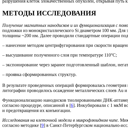
разрушения клеток злокачественных опухолей, открывая путь 
МЕТОДЫ ИССЛЕДОВАНИЯ
Получение магнитных нанодисков и их функционализация с по
подложки из монокристаллического Si диаметром 100 мм. Для 
толщины ~200 нм. Далее проводили стандартные операции подг
– нанесение методом центрифугирования при скорости вращени
– высушивание полученного слоя при температуре 110°С;
– экспонирование через заранее подготовленный шаблон, нег
– проявка сформированных структур.
В результате проведенных операций формировалась геометрия 
литографии проводилось осаждение металлических слоев Au и 
Функционализацию нанодисков тиолированными ДНК-аптамер
согласно процедуре, описанной в [
6
]. Инкубировали с 1 мкМ в
и предотвращения их конъюгации.
Исследования на клеточной модели в микрофлюидном чипе.
Мик
согласно методике [
9
] в Санкт-Петербургском национально-исс