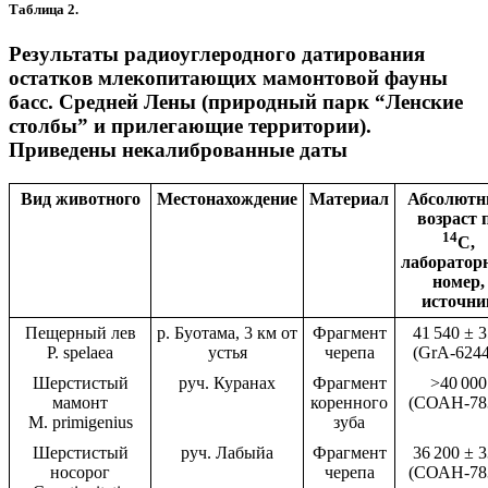
Таблица 2.
Результаты радиоуглеродного датирования
остатков млекопитающих мамонтовой фауны
басс. Средней Лены (природный парк “Ленские
столбы” и прилегающие территории).
Приведены некалиброванные даты
Вид животного
Местонахождение
Материал
Абсолют
возраст 
14
С,
лаборатор
номер,
источни
Пещерный лев
р. Буотама, 3 км от
Фрагмент
41 540 ± 
P. spelaea
устья
черепа
(GrA-6244
Шерстистый
руч. Куранах
Фрагмент
>40 000
мамонт
коренного
(СОАН-78
M. primigenius
зуба
Шерстистый
руч. Лабыйа
Фрагмент
36 200 ± 
носорог
черепа
(СОАН-78