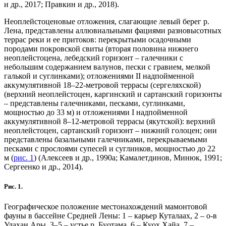
и др., 2017; Правкин и др., 2018).
Неоплейстоценовые отложения, слагающие левый берег р.
Лена, представлены аллювиальными фациями разновысотных
террас реки и ее притоков: перекрытыми осадочными
породами покровской свиты (вторая половина нижнего
неоплейстоцена, лебедский горизонт – галечники с
небольшим содержанием валунов, пески с гравием, мелкой
галькой и суглинками); отложениями II надпойменной
аккумулятивной 18–22-метровой террасы (сергеляхской)
(верхний неоплейстоцен, каргинский и сартанский горизонты
– представлены галечниками, песками, суглинками,
мощностью до 33 м) и отложениями I надпойменной
аккумулятивной 8–12-метровой террасы (якутской): верхний
неоплейстоцен, сартанский горизонт – нижний голоцен; они
представлены базальными галечниками, перекрываемыми
песками с прослоями супесей и суглинков, мощностью до 22
м (
рис. 1
) (Алексеев и др., 1990а; Камалетдинов, Минюк, 1991;
Сергеенко и др., 2014).
Рис. 1.
Географическое положение местонахождений мамонтовой
фауны в бассейне Средней Лены: 1 – карьер Куталаах, 2 – о-в
Улахан Ары, 3–5 – устье р. Буотама, 6 – Куох Хайа, 7 –