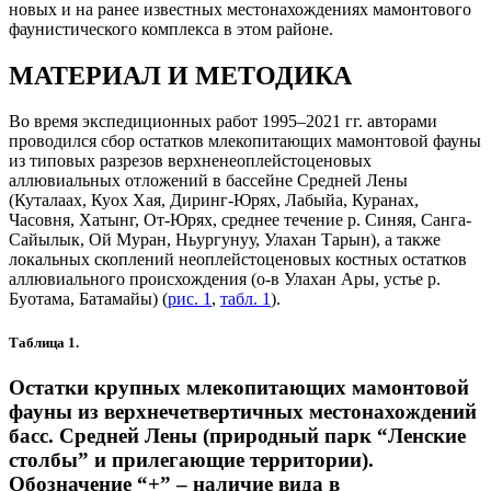
новых и на ранее известных местонахождениях мамонтового
фаунистического комплекса в этом районе.
МАТЕРИАЛ И МЕТОДИКА
Во время экспедиционных работ 1995–2021 гг. авторами
проводился сбор остатков млекопитающих мамонтовой фауны
из типовых разрезов верхненеоплейстоценовых
аллювиальных отложений в бассейне Средней Лены
(Куталаах, Куох Хая, Диринг-Юрях, Лабыйа, Куранах,
Часовня, Хатынг, От-Юрях, среднее течение р. Синяя, Санга-
Сайылык, Ой Муран, Ньургунуу, Улахан Тарын), а также
локальных скоплений неоплейстоценовых костных остатков
аллювиального происхождения (о-в Улахан Ары, устье р.
Буотама, Батамайы) (
рис. 1
,
табл. 1
).
Таблица 1.
Остатки крупных млекопитающих мамонтовой
фауны из верхнечетвертичных местонахождений
басс. Средней Лены (природный парк “Ленские
столбы” и прилегающие территории).
Обозначение “+” – наличие вида в