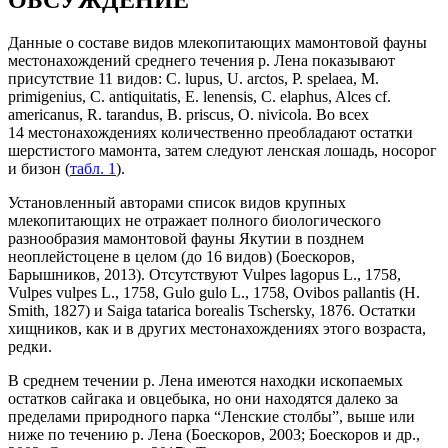
Данные о составе видов млекопитающих мамонтовой фауны
местонахождений среднего течения р. Лена показывают
присутствие 11 видов: C. lupus, U. arctos, P. spelaea, M.
primigenius, C. antiquitatis, E. lenensis, C. elaphus, Alces cf.
americanus, R. tarandus, B. priscus, O. nivicola. Во всех
14 местонахождениях количественно преобладают остатки
шерстистого мамонта, затем следуют ленская лошадь, носорог
и бизон (
табл. 1
).
Установленный авторами список видов крупных
млекопитающих не отражает полного биологического
разнообразия мамонтовой фауны Якутии в позднем
неоплейстоцене в целом (до 16 видов) (Боескоров,
Барышников, 2013). Отсутствуют Vulpes lagopus L., 1758,
Vulpes vulpes L., 1758, Gulo gulo L., 1758, Ovibos pallantis (H.
Smith, 1827) и Saiga tatarica borealis Tschersky, 1876. Остатки
хищников, как и в других местонахождениях этого возраста,
редки.
В среднем течении р. Лена имеются находки ископаемых
остатков сайгака и овцебыка, но они находятся далеко за
пределами природного парка “Ленские столбы”, выше или
ниже по течению р. Лена (Боескоров, 2003; Боескоров и др.,