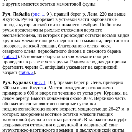
в других имеются остатки мамонтовой фауны.
Руч. Лабыйа
(
рис. 1
, 9 ), правый берег р. Лена, 220 км выше
Якутска. Ручей прорезает в устьевой части карбонатные
породы куторгинской свиты нижнего кембрия. По бортам
ручья представлены рыхлые отложения верхнего
неоплейстоцена, из которых происходят остатки восьми видов
крупных млекопитающих: шерстистого мамонта, шерстистого
носорога, ленской лошади, благородного оленя, лося,
северного оленя, первобытного бизона и снежного барана
(
табл. 1
). Основные сборы остатков млекопитающих
проведены в разрезе устья ручья. Радиоуглеродная датировка
фрагмента черепа C. antiquitatis указывает на каргинский
возраст (
табл. 2
).
Руч. Куранах
(
рис. 1
, 10 ), правый берег р. Лена, примерно
300 км выше Якутска. Местонахождение расположено
примерно в 600 м вверх по течению от устья руч. Куранах, на
левом берегу. Высота обнажения около 30 м. Верхнюю часть
обнажения составляют лессовидные суглинки
поздненеоплейстоценового возраста мощностью до 26–27 м, в
которых захоронены костные остатки млекопитающих
мамонтовой фауны и остатки растений. В заложенном шурфе
вскрываются отложения огдокунской и мавринской свит
муруктинско-каргинского времени, и дьолкуминской свиты.