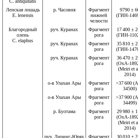
C. antiquitatis
Ленская лошадь
р. Часовня
Фрагмент
9790 ± 6
E. lenensis
нижней
(ГИН-146
челюсти
Благородный
руч. Куранах
Фрагмент
17 400 ± 
олень
рога
(ГИН-110
C. elaphus
руч. Куранах
Фрагмент
35 810 ± 
рога
(ГИН-147
руч. Куранах
Фрагмент
36 470 ± 
рога
(OxA-189
(Meiri et a
2014)
о-в Улахан Ары
Фрагмент
>37 600 (
рога
34500)
о-в Улахан Ары
Фрагмент
>37 900 (
рога
34499)
р. Буотама
Фрагмент
29 980 ± 
рога
(OxA-189
(Meiri et a
2014)
руч. Диринг-Юрях
Фрагмент
30 010 ± 