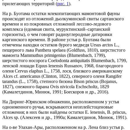
прилегающих территорий (
рис. 1
).
На р. Буотама остатки млекопитающих мамонтовой фауны
происходят из отложений дьолкуминской свиты сартанского
времени и из покровных отложений лессово-ледового
комплекса (едомная свита, муруктинский–сартанский
горизонты), о чем говорят радиоуглеродные датировки
каргинского времени. В районе устья р. Буотама были
отмечены находки остатков бурого медведя Ursus arctos L.,
пещерного льва Panthera spelaea (Goldfuss, 1810), шерстистого
мамонта Mammuthus primigenius (Blumenbach, 1799),
шерстистого носорога Coelodonta antiquitatis Blumenbach, 1799,
ленской лошади Equus lenensis Russanov, 1968, благородного
оленя Cervus elaphus L., 1758, лося, близкого американскому
Alces cf. americanus (Clinton, 1822), северного оленя Rangifer
tarandus (L., 1758), степного бизона Bison priscus (Bojanus,
1827), снежного барана Ovis nivicola Eschscholtz, 1829
(Камалетдинов, Минюк, 1991; Боескоров и др., 2016).
На Диринг-Юряхском обнажении, расположенном у устья
одноименного ручья, вскрываются неоплейстоценовые
отложения; в них были найдены остатки E. lenensis, B. priscus,
Alces sp. (Алексеев и др., 1990а; Камалетдинов, Минюк, 1991).
На о-ве Улахан-Ары, расположенном на р. Лена близ устья р.