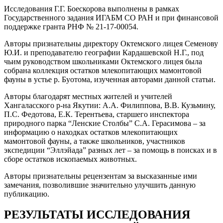
Исследования Г.Г. Боескорова выполнены в рамках
Государственного задания ИГАБМ СО РАН и при финансовой
поддержке гранта РНФ № 21-17-00054.
Авторы признательны директору Октемского лицея Семенову
Ю.И. и преподавателю географии Кардашевской Н.Г., под
чьим руководством школьниками Октемского лицея была
собрана коллекция остатков млекопитающих мамонтовой
фауны в устье р. Буотома, изученная авторами данной статьи.
Авторы благодарят местных жителей и учителей
Хангаласского р-на Якутии: А.А. Филиппова, В.В. Кузьмину,
П.С. Федотова, Е.К. Терентьева, старшего инспектора
природного парка “Ленские Столбы” С.А. Герасимова – за
информацию о находках остатков млекопитающих
мамонтовой фауны, а также школьников, участников
экспедиции “Эллэйада” разных лет – за помощь в поисках и в
сборе остатков ископаемых животных.
Авторы признательны рецензентам за высказанные ими
замечания, позволившие значительно улучшить данную
публикацию.
РЕЗУЛЬТАТЫ ИССЛЕДОВАНИЯ