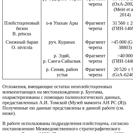
черепа
(OxA-209
(Meiri et a
2014)
Плейстоценовый
о-в Улахан Ары
Фрагмент
31 560 ± 
бизон
черепа
(ГИН-146
B. priscus
Снежный баран
руч. Куранах
Фрагмент
>45 000 (G
O. nivicola
черепа
38803)
р. Эдяй,
Фрагмент
>40 000
р. Санга-Сайылык
черепа
(ГИН-144
р. Синяя, район
Фрагмент
20 520 ± 
устья
черепа
(GrA-6246
Отложения, вмещающие остатки неоплейстоценовых
млекопитающих на местонахождении р. Буотама,
охарактеризованы с помощью палинологических данных,
предаставленных А.И. Томской (Музей мамонта АН РС (Я)).
Полученные ею данные представлены в данной работе (см.
ниже).
В работе использованы подразделения плейстоцена, согласно
постановлению Межведомственного стратиграфического