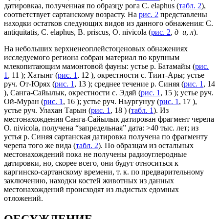
датировкаа, полученная по образцу рога C. elaphus (
табл. 2
),
соответствует сартанскому возрасту. На
рис. 2
представлены
находки остатков следующих видов из данного обнажения: C.
antiquitatis, C. elaphus, B. priscus, O. nivicola (
рис. 2
,
д–и
,
л
).
На небольших верхненеоплейстоценовых обнажениях
исследуемого региона собран материал по крупным
млекопитающим мамонтовой фауны: устье р. Батамайы (
рис.
1
, 11 ); Хатынг (
рис. 1
, 12 ), окрестности с. Тиит-Ары; устье
руч. От-Юрях (
рис. 1
, 13 ); среднее течение р. Синяя (
рис. 1
, 14
), Санга-Сайылык, окрестности с. Эдяй (
рис. 1
, 15 ); устье руч.
Ой-Муран (
рис. 1
, 16 ); устье руч. Ньургунуу (
рис. 1
, 17 ),
устье руч. Улахан Тарын (
рис. 1
, 18 ) (
табл. 1
). Из
местонахождения Санга-Сайылык датирован фрагмент черепа
O. nivicola, получена “запредельная” дата: >40 тыс. лет; из
устья р. Синяя сартанская датировка получена по фрагменту
черепа того же вида (
табл. 2
). По образцам из остальных
местонахождений пока не получены радиоуглеродные
датировки, но, скорее всего, они будут относиться к
каргинско-сартанскому времени, т. к. по предварительному
заключению, находки костей животных из данных
местонахождений происходят из льдистых едомных
отложений.
ОБСУЖДЕНИЕ