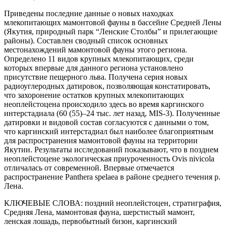
Приведены последние данные о новых находках
млекопитающих мамонтовой фауны в бассейне Средней Лены
(Якутия, природный парк “Ленские Столбы” и прилегающие
районы). Составлен сводный список основных
местонахождений мамонтовой фауны этого региона.
Определено 11 видов крупных млекопитающих, среди
которых впервые для данного региона установлено
присутствие пещерного льва. Получена серия новых
радиоуглеродных датировок, позволяющая констатировать,
что захоронение остатков крупных млекопитающих
неоплейстоцена происходило здесь во время каргинского
интерстадиала (60 (55)–24 тыс. лет назад, MIS-3). Полученные
датировки и видовой состав согласуются с данными о том,
что каргинский интерстадиал был наиболее благоприятным
для распространения мамонтовой фауны на территории
Якутии. Результаты исследований показывают, что в позднем
неоплейстоцене экологическая приуроченность Ovis nivicola
отличалась от современной. Впервые отмечается
распространение Panthera spelaea в районе среднего течения р.
Лена.
КЛЮЧЕВЫЕ СЛОВА:
поздний неоплейстоцен, стратиграфия,
Средняя Лена, мамонтовая фауна, шерстистый мамонт,
ленская лошадь, первобытный бизон, каргинский