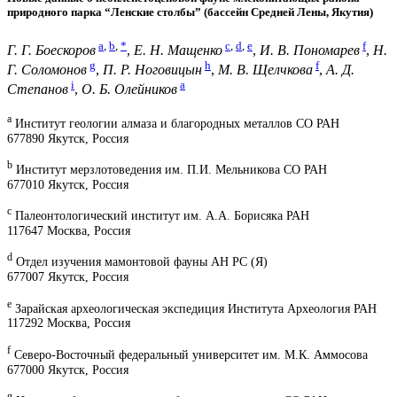
природного парка “Ленские столбы” (бассейн Средней Лены, Якутия)
a
,
b
,
*
c
,
d
,
e
f
Г. Г. Боескоров
,
Е. Н. Мащенко
,
И. В. Пономарев
,
Н.
g
h
f
Г. Соломонов
,
П. Р. Ноговицын
,
М. В. Щелчкова
,
А. Д.
i
a
Степанов
,
О. Б. Олейников
a
Институт геологии алмаза и благородных металлов СО РАН
677890 Якутск, Россия
b
Институт мерзлотоведения им. П.И. Мельникова СО РАН
677010 Якутск, Россия
c
Палеонтологический институт им. А.А. Борисяка РАН
117647 Москва, Россия
d
Отдел изучения мамонтовой фауны АН РС (Я)
677007 Якутск, Россия
e
Зарайская археологическая экспедиция Института Археология РАН
117292 Москва, Россия
f
Северо-Восточный федеральный университет им. М.К. Аммосова
677000 Якутск, Россия
g