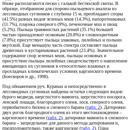
Ниже располагаются пески с галькой бестяхской свиты. В
образце, отобранном для спорово-пыльцевого анализа из
лессовидных суглинков с глубины 15 м, преобладают споры
(41.5%) разных видов зеленых мхов (14.3%), папоротниковых
(11.7%), плаунка северного (9%), печеночные мхи и хвощ
(5.2%). Пыльца травянистых растений (35.1%) большей
частью принадлежит осоковым (20.8%) и сложноцветным
(7.8%); присутствует пыльца злаковых, лилейных и полыни
якутской. Еще меньшую часть спектра составляет пыльца
древесных и кустарниковых растений (23.4%). Значительное
содержание спор зеленых мхов, пыльцы осоковых и
присутствие пыльцы лилейных свидетельствует о накоплении
вмещающих их суглинков в относительно влажных и
прохладных климатических условиях каргинского времени
(Боескоров и др., 1998).
Под обнажением руч. Куранах и непосредственно в
лессовидных суглинках найдены остатки следующих видов:
бурого медведя, шерстистого мамонта, шерстистого носорога,
ленской лошади, благородного оленя, лося, северного оленя,
первобытного бизона и снежного барана (
табл. 2
). Датировки
двух рогов благородного оленя из этого местонахождения –
каргинского времени (
табл. 2
), датировки мамонта и снежного
барана – запредельные для данного метода датирования и,
предположительно, также каргинские (
табл. 2
). Одна