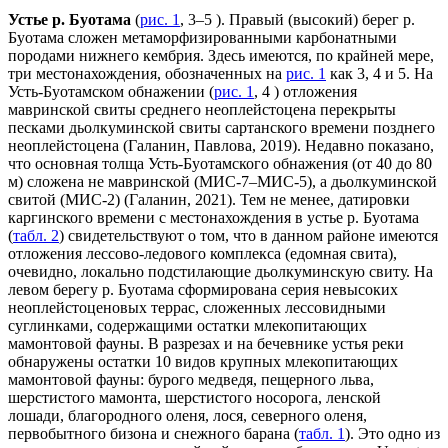
Устье р. Буотама
(
рис. 1
, 3–5 ). Правый (высокий) берег р.
Буотама сложен метаморфизированными карбонатными
породами нижнего кембрия. Здесь имеются, по крайней мере,
три местонахождения, обозначенных на
рис. 1
как 3, 4 и 5. На
Усть-Буотамском обнажении (
рис. 1
, 4 ) отложения
мавринской свиты среднего неоплейстоцена перекрыты
песками дьолкуминской свиты сартанского времени позднего
неоплейстоцена (Галанин, Павлова, 2019). Недавно показано,
что основная толща Усть-Буотамского обнажения (от 40 до 80
м) сложена не мавринской (МИС-7–МИС-5), а дьолкуминской
свитой (МИС-2) (Галанин, 2021). Тем не менее, датировки
каргинского времени с местонахождения в устье р. Буотама
(
табл. 2
) свидетельствуют о том, что в данном районе имеются
отложения лессово-ледового комплекса (едомная свита),
очевидно, локально подстилающие дьолкуминскую свиту. На
левом берегу р. Буотама сформирована серия невысоких
неоплейстоценовых террас, сложенных лессовидными
суглинками, содержащими остатки млекопитающих
мамонтовой фауны. В разрезах и на бечевнике устья реки
обнаружены остатки 10 видов крупных млекопитающих
мамонтовой фауны: бурого медведя, пещерного льва,
шерстистого мамонта, шерстистого носорога, ленской
лошади, благородного оленя, лося, северного оленя,
первобытного бизона и снежного барана (
табл. 1
). Это одно из