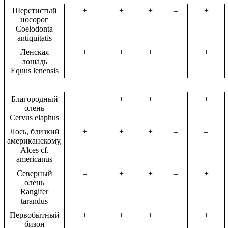
Шерстистый
+
+
+
–
+
носорог
Coelodonta
antiquitatis
Ленская
+
+
+
–
+
лошадь
Equus lenensis
Благородный
–
+
+
–
+
олень
Cervus elaphus
Лось, близкий
+
+
+
–
–
американскому,
Alces cf.
americanus
Северный
–
+
+
–
+
олень
Rangifer
tarandus
Первобытный
+
+
+
–
+
бизон