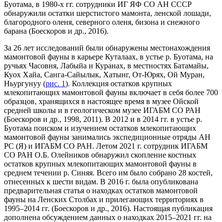
Буотама, в 1980-х гг. сотрудники ИГ ЯФ СО АН СССР
обнаружили остатки шерстистого мамонта, ленской лошади,
благородного оленя, северного оленя, бизона и снежного
барана (Боескоров и др., 2016).
За 26 лет исследований были обнаружены местонахождения
мамонтовой фауны в карьере Куталаах, в устье р. Буотама, на
ручьях Часовня, Лабыйа и Куранах, в местностях Батамайы,
Куох Хайа, Санга-Сайылык, Хатынг, От-Юрях, Ой Муран,
Ньургунуу (
рис. 1
). Коллекция остатков крупных
млекопитающих мамонтовой фауны включает в себя более 700
образцов, хранящихся в настоящее время в музее Ойской
средней школы и в геологическом музее ИГАБМ СО РАН
(Боескоров и др., 1998, 2011). В 2012 и в 2014 гг. в устье р.
Буотама поиском и изучением остатков млекопитающих
мамонтовой фауны занимались экспедиционные отряды АН
РС (Я) и ИГАБМ СО РАН. Летом 2021 г. сотрудник ИГАБМ
СО РАН О.Б. Олейников обнаружил скопление костных
остатков крупных млекопитающих мамонтовой фауны в
среднем течении р. Синяя. Всего им было собрано 28 костей,
отнесенных к шести видам. В 2016 г. была опубликована
предварительная статья о находках остатков мамонтовой
фауны на Ленских Столбах и прилегающих территориях в
1995–2014 гг. (Боескоров и др., 2016). Настоящая публикация
дополнена обсуждением данных о находках 2015–2021 гг. на