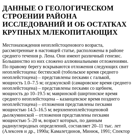
ДАННЫЕ О ГЕОЛОГИЧЕСКОМ
СТРОЕНИИ РАЙОНА
ИССЛЕДОВАНИЙ И ОБ ОСТАТКАХ
КРУПНЫХ МЛЕКОПИТАЮЩИХ
Местонахождения неоплейстоценового возраста,
рассмотренные в настоящей статье, расположены в районе
среднего течения р. Лена. Они имеют различный генезис.
Большинство из них сложено аллювиальными отложениями.
По правому берегу вскрываются отложения следующих свит
неоплейстоцена: бестяхской (тобольское время среднего
неоплейстоцена) – представлены песками с галькой,
мощность 1.0–7.5 м; огдокунской (самаровское время среднего
неоплейстоцена) – представлены песками со щебнем,
мощность до 10–19.5 м; мавринской (ширтинское время
среднего неоплейстоцена – казанцевское время позднего
неоплейстоцена) – отложения представлены песками
мощностью 14.5–16.5 м; верхненеоплейстоценовой
дьолкуминской – отложения представлены песками
мощностью 5–20 м, возраст которых, по данным
радиоуглеродных определений, составляет 20–11 тыс. лет
(Алексеев и др., 1990а; Камалетдинов, Минюк, 1991; Спектор