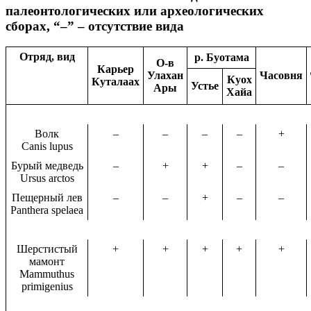
палеонтологических или археологических
сборах, “–” – отсутствие вида
Отряд, вид
р. Буотама
О-в
Карьер
Улахан
Часовня
Куох
Куталаах
Устье
Ары
Хайа
Волк
–
–
–
–
+
Canis lupus
Бурый медведь
–
+
+
–
–
Ursus arctos
Пещерный лев
–
–
+
–
–
Panthera spelaea
Шерстистый
+
+
+
+
+
мамонт
Mammuthus
primigenius