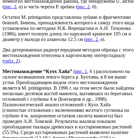
немногих местонахождений района, где обнаружены U. arctos
(
рис. 2
,
а
) и часть черепа P. spelaea (
рис. 2
,
б
).
Остатки M. primigenius представлены зубами и фрагментами
бивней. Бивень, принадлежность которого к самцу этого вида
установлена по методике Н.К. Верещагина и А.Н. Тихонова
(1986), имеет полную длину по наружной кривизне 195 см и
диаметр у выхода из альвеолы 12.5 см (
рис. 2
,
в
).
Два датированных радиоуглеродным методом образца с этого
местонахождения отнесены к каргинскому интерстадиалу
(
табл. 2
).
Местонахождение “Куох Хайа”
(
рис. 1
, 6 ) расположено на
склоне возвышения левого берега р. Буотама, в 8 км выше
устья. Преобладающим видом этого местонахождения
является M. primigenius. В 1996 г. на этом месте были найдены
несколько десятков костей мамонта, вытаявших из береговых
отложений с глубины 4 м (Боескоров и др., 1998).
Палинологический анализ отложений с Куох Хайа
(глинистые отложения с включениями желтого суглинка на
глубине 4 м, захоронение остатков скелета мамонта) был
проведен А.И. Томской. Результаты анализа показали
преобладание пыльцы древесных и кустарниковых растений
(55.5%). Среди кустарниковых растений выявлено наличие
березки тощей (12.1%), березы Миддендорфа (11%) и