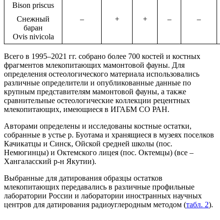
Bison priscus
Снежный
–
+
+
–
–
баран
Ovis nivicola
Всего в 1995–2021 гг. собрано более 700 костей и костных
фрагментов млекопитающих мамонтовой фауны. Для
определения остеологического материала использовались
различные определители и опубликованные данные по
крупным представителям мамонтовой фауны, а также
сравнительные остеологические коллекции рецентных
млекопитающих, имеющиеся в ИГАБМ СО РАН.
Авторами определены и исследованы костные остатки,
собранные в устье р. Буотама и хранящиеся в музеях поселков
Качикатцы и Синск, Ойской средней школы (пос.
Немюгинцы) и Октемского лицея (пос. Октемцы) (все –
Хангаласский р-н Якутии).
Выбранные для датирования образцы остатков
млекопитающих передавались в различные профильные
лаборатории России и лаборатории иностранных научных
центров для датирования радиоуглеродным методом (
табл. 2
).