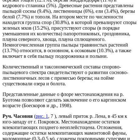
кедрового стланика (5%). Древесные растения представлены
пыльцой сосны (9.4%), лиственницы (6%), ели (3.4%), березы
белой (7.7%) и тополя. На втором месте по численности
находится группа спор (30.8%), в которой превалируют споры
зеленых мхов (15.2%), присутствуют споры (в порядке
уменьшения их количества) папоротниковых, гроздовника,
плауна северного, хвоща, плауна сплющенного.
Немногочисленная группа пыльцы травянистых растений
(13.7%) относится, в основном, к осоковым (10.3%), а также
включает в себя пыльцу подорожника и полыни.
Количественный и таксономический составы спорово-
пыльцевого спектра свидетельствуют о развитии сосново-
лиственничных лесов с примесью березы; на пойме
существовали озера и болота.
Представленные данные о флоре местонахождения на р.
Буотома позволяют сделать заключение о его каргинском
возрасте (Боескоров и др., 1998).
Руч. Часовня
(
рис. 1
, 7 ), левый приток р. Лена, в 45 км к
юго-западу от г. Покровск. Местонахождение остатков
млекопитающих позднего неоплейстоцена. Отложения,
содержащие остатки млекопитающих мамонтовой фауны,
маломощные (0.3–0.5 м), сложены покровными супесями и