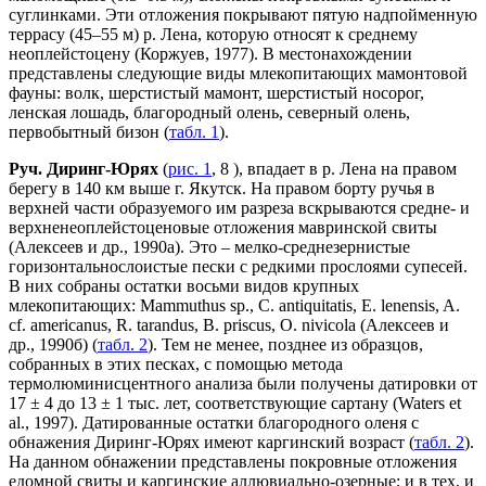
суглинками. Эти отложения покрывают пятую надпойменную
террасу (45–55 м) р. Лена, которую относят к среднему
неоплейстоцену (Коржуев, 1977). В местонахождении
представлены следующие виды млекопитающих мамонтовой
фауны: волк, шерстистый мамонт, шерстистый носорог,
ленская лошадь, благородный олень, северный олень,
первобытный бизон (
табл. 1
).
Руч. Диринг-Юрях
(
рис. 1
, 8 ), впадает в р. Лена на правом
берегу в 140 км выше г. Якутск. На правом борту ручья в
верхней части образуемого им разреза вскрываются средне- и
верхненеоплейстоценовые отложения мавринской свиты
(Алексеев и др., 1990a). Это – мелко-среднезернистые
горизонтальнослоистые пески с редкими прослоями супесей.
В них собраны остатки восьми видов крупных
млекопитающих: Mammuthus sp., C. antiquitatis, E. lenensis, A.
cf. americanus, R. tarandus, B. priscus, O. nivicola (Алексеев и
др., 1990б) (
табл. 2
). Тем не менее, позднее из образцов,
собранных в этих песках, с помощью метода
термолюминисцентного анализа были получены датировки от
17 ± 4 до 13 ± 1 тыс. лет, соответствующие сартану (Waters et
al., 1997). Датированные остатки благородного оленя c
обнажения Диринг-Юрях имеют каргинский возраст (
табл. 2
).
На данном обнажении представлены покровные отложения
едомной свиты и каргинские аллювиально-озерные; и в тех, и