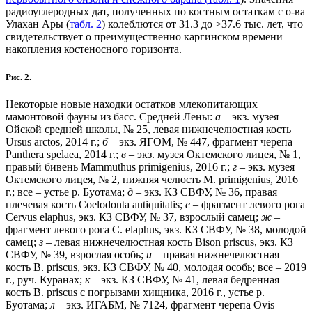
радиоуглеродных дат, полученных по костным остаткам с о-ва
Улахан Ары (
табл. 2
) колеблются от 31.3 до >37.6 тыс. лет, что
свидетельствует о преимущественно каргинском времени
накопления костеносного горизонта.
Рис. 2.
Некоторые новые находки остатков млекопитающих
мамонтовой фауны из басс. Средней Лены:
а
– экз. музея
Ойской средней школы, № 25, левая нижнечелюстная кость
Ursus arctos, 2014 г.;
б
– экз. ЯГОМ, № 447, фрагмент черепа
Panthera spelaea, 2014 г.;
в
– экз. музея Октемского лицея, № 1,
правый бивень Mammuthus primigenius, 2016 г.;
г
– экз. музея
Октемского лицея, № 2, нижняя челюсть M. primigenius, 2016
г.; все – устье р. Буотама;
д
– экз. КЗ СВФУ, № 36, правая
плечевая кость Coelodonta antiquitatis;
е
– фрагмент левого рога
Cervus elaphus, экз. КЗ СВФУ, № 37, взрослый самец;
ж
–
фрагмент левого рога C. elaphus, экз. КЗ СВФУ, № 38, молодой
самец;
з
– левая нижнечелюстная кость Bison priscus, экз. КЗ
СВФУ, № 39, взрослая особь;
и
– правая нижнечелюстная
кость B. priscus, экз. КЗ СВФУ, № 40, молодая особь; все – 2019
г., руч. Куранах;
к
– экз. КЗ СВФУ, № 41, левая бедренная
кость B. priscus с погрызами хищника, 2016 г., устье р.
Буотама;
л
– экз. ИГАБМ, № 7124, фрагмент черепа Ovis