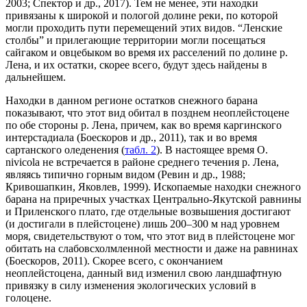
2003; Спектор и др., 2017). Тем не менее, эти находки
привязаны к широкой и пологой долине реки, по которой
могли проходить пути перемещений этих видов. “Ленские
столбы” и прилегающие территории могли посещаться
сайгаком и овцебыком во время их расселений по долине р.
Лена, и их остатки, скорее всего, будут здесь найдены в
дальнейшем.
Находки в данном регионе остатков снежного барана
показывают, что этот вид обитал в позднем неоплейстоцене
по обе стороны р. Лена, причем, как во время каргинского
интерстадиала (Боескоров и др., 2011), так и во время
сартанского оледенения (
табл. 2
). В настоящее время O.
nivicola не встречается в районе среднего течения р. Лена,
являясь типично горным видом (Ревин и др., 1988;
Кривошапкин, Яковлев, 1999). Ископаемые находки снежного
барана на приречных участках Центрально-Якутской равнины
и Приленского плато, где отдельные возвышения достигают
(и достигали в плейстоцене) лишь 200–300 м над уровнем
моря, свидетельствуют о том, что этот вид в плейстоцене мог
обитать на слабовсхолмленной местности и даже на равнинах
(Боескоров, 2011). Скорее всего, с окончанием
неоплейстоцена, данный вид изменил свою ландшафтную
привязку в силу изменения экологических условий в
голоцене.