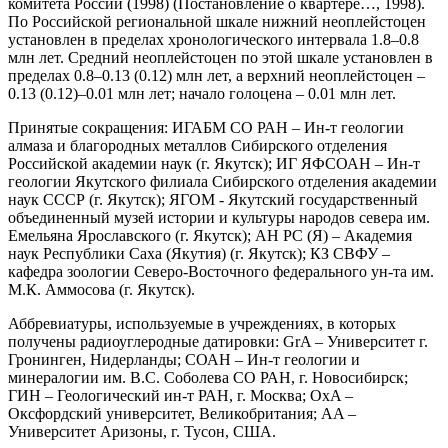
комитета России (1998) (Постановление о квартере…, 1998).
По Российской региональной шкале нижний неоплейстоцен
установлен в пределах хронологического интервала 1.8–0.8
млн лет. Средний неоплейстоцен по этой шкале установлен в
пределах 0.8–0.13 (0.12) млн лет, а верхний неоплейстоцен –
0.13 (0.12)–0.01 млн лет; начало голоцена – 0.01 млн лет.
Принятые сокращения: ИГАБМ СО РАН – Ин-т геологии
алмаза и благородных металлов Сибирского отделения
Российской академии наук (г. Якутск); ИГ ЯФСОАН – Ин-т
геологии Якутского филиала Сибирского отделения академии
наук СССР (г. Якутск); ЯГОМ - Якутский государственный
объединенный музей истории и культуры народов севера им.
Емельяна Ярославского (г. Якутск); АН РС (Я) – Академия
наук Республики Саха (Якутия) (г. Якутск); КЗ СВФУ –
кафедра зоологии Северо-Восточного федерального ун-та им.
М.К. Аммосова (г. Якутск).
Аббревиатуры, используемые в учреждениях, в которых
получены радиоуглеродные датировки: GrA – Университет г.
Гронинген, Нидерланды; СОАН – Ин-т геологии и
минералогии им. В.С. Соболева СО РАН, г. Новосибирск;
ГИН – Геологический ин-т РАН, г. Москва; OxA –
Оксфордский университет, Великобритания; AA –
Университет Аризоны, г. Тусон, США.