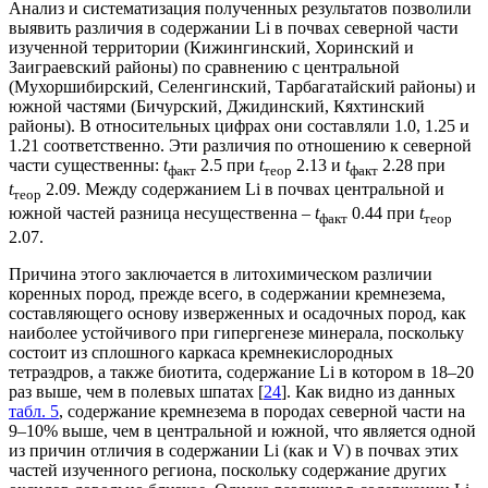
Анализ и систематизация полученных результатов позволили
выявить различия в содержании Li в почвах северной части
изученной территории (Кижингинский, Хоринский и
Заиграевский районы) по сравнению с центральной
(Мухоршибирский, Селенгинский, Тарбагатайский районы) и
южной частями (Бичурский, Джидинский, Кяхтинский
районы). В относительных цифрах они составляли 1.0, 1.25 и
1.21 соответственно. Эти различия по отношению к северной
части существенны:
t
2.5 при
t
2.13 и
t
2.28 при
факт
теор
факт
t
2.09. Между содержанием Li в почвах центральной и
теор
южной частей разница несущественна –
t
0.44 при
t
факт
теор
2.07.
Причина этого заключается в литохимическом различии
коренных пород, прежде всего, в содержании кремнезема,
составляющего основу изверженных и осадочных пород, как
наиболее устойчивого при гипергенезе минерала, поскольку
состоит из сплошного каркаса кремнекислородных
тетраэдров, а также биотита, содержание Li в котором в 18–20
раз выше, чем в полевых шпатах [
24
]. Как видно из данных
табл. 5
, содержание кремнезема в породах северной части на
9–10% выше, чем в центральной и южной, что является одной
из причин отличия в содержании Li (как и V) в почвах этих
частей изученного региона, поскольку содержание других