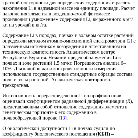
кратной повторности для определения содержания и расчета
накопления Li в надземной массе на единицу площади. Расчет
накопления элемента в воздушно-сухой фитомассе
производили умножением содержания Li, выраженного в мг/
кг, на урожай в кг/га.
Содержание Li в породах, почвах и зольном остатке растений
определяли методом атомно-эмиссионной спектрометрии [
2
] с
плазменным источником возбуждения в аттестованном на
техническую компетентность Аналитическом центре
Республики Бурятия. Нижний предел обнаружения Li в
почвах и золе растений 1.5 мг/кг. Погрешность анализа 6–
10%. Для калибровки и контроля точности измерения
использовали государственные стандартные образцы состава
почв и золы растений. Аналитическая повторность
трехкратная.
Интенсивность перераспределения Li по профилю почв
оценивали коэффициентом радиальной дифференциации (
R
),
представляющим собой отношение содержания элемента в
генетическом горизонте к его содержанию в
почвообразующей породе [
13
].
О биологической доступности Li в почвах судили по
коэффициенту биологического поглощения (
КБП
) –