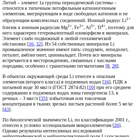
Литий – элемент 1а группы периодической системы –
относится к типичным литофильным катионогенным
элементам, мигрирующим в виде свободных катионов и не
1+
образующим комплексных соединений. Ионный радиус Li
2+
3+
3+
4+
близок к ионным радиусам Mg
, Fe
, Al
, Ti
, поэтому для
него характерен гетеровалентный изоморфизм в минералах.
Элемент слабо подвижный в любой геохимической
обстановке [
16
,
32
]. Из 54 собственных минералов Li
промышленное значение имеют пять: сподумен, лепидолит,
петалит, амблигонит, циннвальдит. Почти все минералы
встречаются в месторождениях, связанных с кислыми
породами, особенно с гранитными пегматитами [
8
,
28
].
В объектах окружающей среды Li отнесен к опасным
элементам (второго класса) в подземных водах [
16
], ПДК в
питьевой воде 30 мкг/л (ГОСТ 2874-82) [
10
] при его среднем
содержании в подземных водах зоны гипергенеза 13, в
речных – 3 мкг/л [
35
]; избыточная или токсичная
концентрация в тканях зрелых листьев растений более 5 мг/кг
[
43
].
По биологической значимости Li, по классификации 2001 г.,
отнесен к условно эссенциальным микроэлементам [
26
].
Однако результаты интенсивных исследований
нейротрофической и нейропротекторной роли Li последних