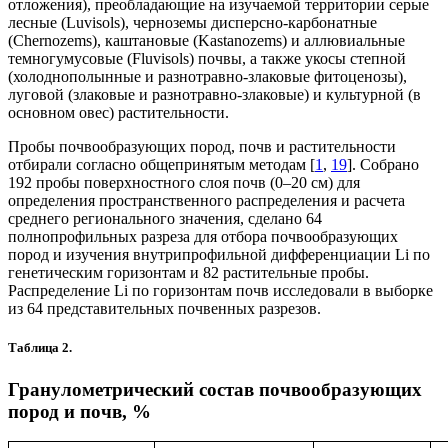
отложения), преобладающие на изучаемой территории серые
лесные (Luvisols), черноземы дисперсно-карбонатные
(Chernozems), каштановые (Kastanozems) и аллювиальные
темногумусовые (Fluvisols) почвы, а также укосы степной
(холоднополынные и разнотравно-злаковые фитоценозы),
луговой (злаковые и разнотравно-злаковые) и культурной (в
основном овес) растительности.
Пробы почвообразующих пород, почв и растительности
отбирали согласно общепринятым методам [
1
,
19
]. Собрано
192 пробы поверхностного слоя почв (0–20 см) для
определения пространственного распределения и расчета
среднего регионального значения, сделано 64
полнопрофильных разреза для отбора почвообразующих
пород и изучения внутрипрофильной дифференциации Li по
генетическим горизонтам и 82 растительные пробы.
Распределение Li по горизонтам почв исследовали в выборке
из 64 представительных почвенных разрезов.
Таблица 2.
Гранулометрический состав почвообразующих
пород и почв, %