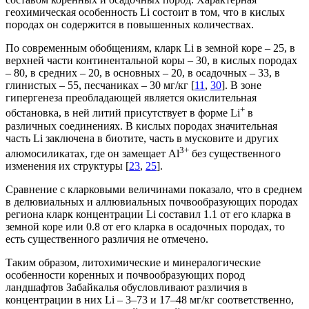
геохимическая особенность Li состоит в том, что в кислых
породах он содержится в повышенных количествах.
По современным обобщениям, кларк Li в земной коре – 25, в
верхней части континентальной коры – 30, в кислых породах
– 80, в средних – 20, в основных – 20, в осадочных – 33, в
глинистых – 55, песчаниках – 30 мг/кг [
11
,
30
]. В зоне
гипергенеза преобладающей является окислительная
+
обстановка, в ней литий присутствует в форме Li
в
различных соединениях. В кислых породах значительная
часть Li заключена в биотите, часть в мусковите и других
3+
алюмосиликатах, где он замещает Al
без существенного
изменения их структуры [
23
,
25
].
Сравнение с кларковыми величинами показало, что в среднем
в делювиальных и аллювиальных почвообразующих породах
региона кларк концентрации Li составил 1.1 от его кларка в
земной коре или 0.8 от его кларка в осадочных породах, то
есть существенного различия не отмечено.
Таким образом, литохимические и минералогические
особенности коренных и почвообразующих пород
ландшафтов Забайкалья обусловливают различия в
концентрации в них Li – 3–73 и 17–48 мг/кг соответственно,