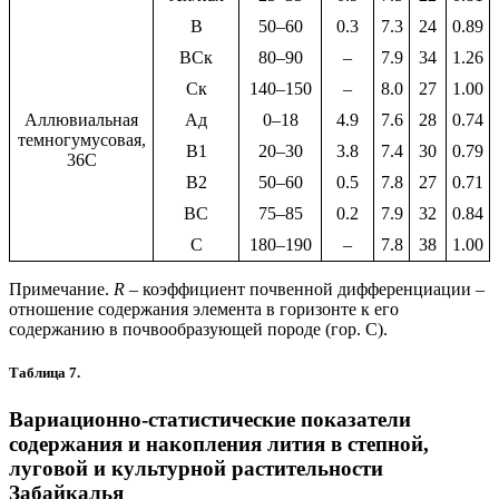
В
50–60
0.3
7.3
24
0.89
ВСк
80–90
–
7.9
34
1.26
Ск
140–150
–
8.0
27
1.00
Аллювиальная
Ад
0–18
4.9
7.6
28
0.74
темногумусовая,
В1
20–30
3.8
7.4
30
0.79
36С
В2
50–60
0.5
7.8
27
0.71
ВС
75–85
0.2
7.9
32
0.84
С
180–190
–
7.8
38
1.00
Примечание.
R
– коэффициент почвенной дифференциации –
отношение содержания элемента в горизонте к его
содержанию в почвообразующей породе (гор. С).
Таблица 7.
Вариационно-статистические показатели
содержания и накопления лития в степной,
луговой и культурной растительности
Забайкалья