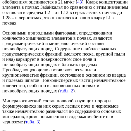
обобщениям оценивается в 21 мг/кг [
43
]. Кларк концентрации
элемента в почвах Забайкалья по сравнению с этим значением
составлял в среднем 1.2 – от 1.12 в серых лесных почвах до
1.28 – в черноземах, что практически равно кларку Li в
почвах.
Основными природными факторами, определяющими
количество химических элементов в почвах, являются
гранулометрический и минералогический составы
почвообразующих пород. Содержание наиболее важных
гранулометрических фракций (мелкого песка, крупной пыли
и ила) варьирует в поверхностном слое почв и
почвообразующих породах в близких пределах.
Преобладающую долю составляют песчаные и
крупнопылеватые фракции, состоящие в основном из кварца
и полевых шпатов. Тонкодисперсных частиц незначительное
количество, особенно в аллювиальных почвах и
почвообразующих породах (
табл. 2
).
Минералогический состав почвообразующих пород и
формирующихся на них серых лесных почв и черноземов
также незначительно различался по содержанию основных
минералов, кроме повышенного содержания биотита в
черноземе (
табл. 3
).