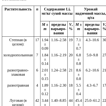
Растительность
n
Содержание Li,
Урожай
мг/кг сухой массы
надземной массы,
ц/га
M ±
пределы
V
,
M ±
пределы
V
m
варьиро-
%
m
варьиро-
вания
вания
Степная (в
17
1.94
1.16–2.58
19
7.1
4.3–10.6
3
целом):
±
±
0.09
0.7
холоднополынная
7
1.84
1.16–2.19
20
6.8
5.0–9.8
2
±
±
0.14
0.8
разнотравно-
6
2.01
1.24–2.58
21
8.6
6.2–10.6
2
злаковая
±
±
0.15
0.8
разнотравная
4
1.89
1.16–2.30
18
5.5
4.3–6.7
1
±
±
0.12
0.4
Луговая (в
42
3.44
1.40–8.85
44
45.4
25.0–61.2
2
целом):
±
±