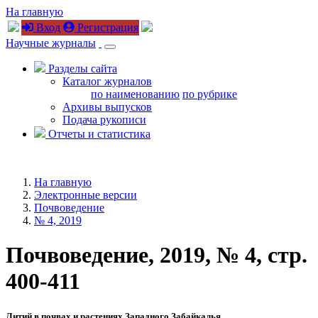
На главную
Вход
Регистрация
Научные журналы
Разделы сайта
Каталог журналов
по наименованию
по рубрике
Архивы выпусков
Подача рукописи
Отчеты и статистика
На главную
Электронные версии
Почвоведение
№ 4, 2019
Почвоведение, 2019, № 4, стр.
400-411
Литий в почвах и растениях Западного Забайкалья