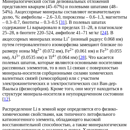
Минералогический состав делювиальных отложений
представлен кварцем (45–67%) и полевыми шпатами (48–
54%). Акцессорные минералы составляют незначительную
долю, %: амфиболы – 2.6–3.0, пироксены – 0.6–1.3, магнетиты
– 0.3–0.7, биотиты – 0.3–0.5 [
31
]. В полевых шпатах
содержание Li варьировало в пределах 11–28, в плагиоклазе
25–28, в биотите 220–524, амфиболе 41–71 мг/кг [
24
]. В
+
акцессорных минералах ионы Li
(ионный радиус 0.068 нм)
путем гетеровалентного изоморфизма замещают близкие по
2+
2+
3+
размеру ионы Mg
(0.072 нм), Fe
(0.061 нм) и Fe
(0.055
3+
4+
нм), Al
(0.0535 нм) и Ti
(0.064 нм) [
28
]. Что касается
полевых шпатов, которые являются основными носителями
рассеянных элементов, то в них Li связан с поверхностью
минерала-носителя сорбционными силами химических
валентных связей (хемосорбция) или с участием
электрокинетических и электростатических сил Ван-дер-
Ваальса (физисорбция). Кроме того, они могут находиться в
структуре минерала-носителя в неупорядоченном состоянии
[
12
].
Распределение Li в земной коре определяется его физико-
химическими свойствами, как типичного литофильного
катионогенного элемента, обладающего высокой
восстановительной способностью, а также минералогическим
составом коренных и осадочных пород. Характерная