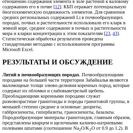
отношению содержания элемента в золе растений к валовому
содержанию его в почве [
12
]. КБП отражает потенциальную
биогеохимическую подвижность элементов. Для сравнения
средних региональных содержаний Li в почвообразующих
породах, почвах и растительности использовали его кларк в
земной коре, среднее содержание в почвах и растительности
мира и кларки концентрации к этим показателям [
23
,
43
].
Статистическая обработка результатов проведена
стандартными методами с использованием программы
Microsoft Excel.
РЕЗУЛЬТАТЫ И ОБСУЖДЕНИЕ
Литий в почвообразующих породах
. Почвообразующими
породами на большей части территории Забайкалья являются
маломощные толщи элюво-делювия коренных пород, которые
содержат их обломки и слабовыветрелый щебень.
Преобладающими коренными породами служат
разновозрастные гранитоиды и породы гранитовой группы, в
меньшей степени средние и основные: диориты,
габбросиениты, гипербазиты, граносиениты, базальты.
Породообразующие минералы гранитоидов, главным образом,
представлены кварцем и щелочными калиево-натриевыми
полевыми шпатами (соотношение Na
O/K
O от 0.9 до 1.2). В
2
2