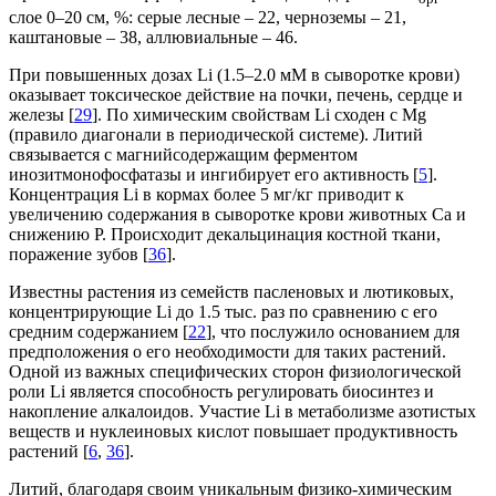
слое 0–20 см, %: серые лесные – 22, черноземы – 21,
каштановые – 38, аллювиальные – 46.
При повышенных дозах Li (1.5–2.0 мМ в сыворотке крови)
оказывает токсическое действие на почки, печень, сердце и
железы [
29
]. По химическим свойствам Li сходен с Mg
(правило диагонали в периодической системе). Литий
связывается с магнийсодержащим ферментом
инозитмонофосфатазы и ингибирует его активность [
5
].
Концентрация Li в кормах более 5 мг/кг приводит к
увеличению содержания в сыворотке крови животных Ca и
снижению P. Происходит декальцинация костной ткани,
поражение зубов [
36
].
Известны растения из семейств пасленовых и лютиковых,
концентрирующие Li до 1.5 тыс. раз по сравнению с его
средним содержанием [
22
], что послужило основанием для
предположения о его необходимости для таких растений.
Одной из важных специфических сторон физиологической
роли Li является способность регулировать биосинтез и
накопление алкалоидов. Участие Li в метаболизме азотистых
веществ и нуклеиновых кислот повышает продуктивность
растений [
6
,
36
].
Литий, благодаря своим уникальным физико-химическим