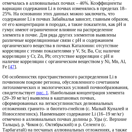
отмечалась в аллювиальных почвах – 46%. Коэффициенты
вариации содержания Li в почвах изменялись в пределах 18–
25%. На основании этих данных можно заключить, что
содержание Li в почвах Забайкалья зависит, главным образом,
от его концентрации в породах, а такие показатели, как рН и
гумус имеют ограниченное влияние на распределение
элемента в почве. Для ряда других элементов выявлены
различные корреляционные связи с рН и содержанием
органического вещества в почвах Каталонии: отсутствие
корреляции с этими показателями у V, Sr, Ba, Cu; наличие
корреляции у Cr, Zn, Pb; отсутствие корреляции с рН и
наличие корреляции с органическим веществом у Ni, Mn, Al,
Fe [
47
].
Об особенностях пространственного распределения Li в
почвенном покрове региона, обусловленного сочетанием
литохимических и экологических условий почвообразования,
свидетельствует
рис. 1
. Наибольшая концентрация элемента
(29–39 мг/кг) выявлена в каштановых почвах,
сформированных на легкосуглинистых делювиальных
отложениях гранито- и биотито-гнейсов (с. Малый Куналей и
Новоселенгинск). Наименьшее содержание Li (16–19 мг/кг)
отмечено в аллювиальных почвах долины р. Уды (с. Верхние
Тальцы), р. Чикоя (с. Октябрьский) и р. Селенги (с.
Тарбагатай) на песчаных аллювиальных отложениях, а также