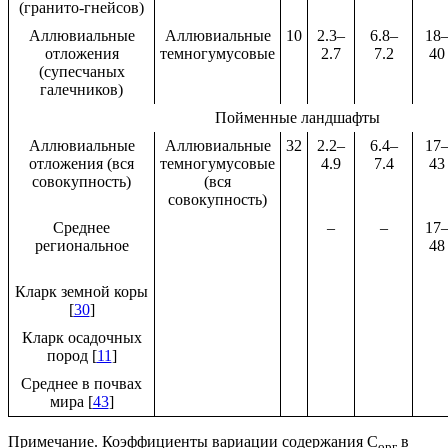
(гранито-гнейсов)
Аллювиальные
Аллювиальные
10
2.3–
6.8–
18
отложения
темногумусовые
2.7
7.2
40
(супесчаных
галечников)
Пойменные ландшафты
Аллювиальные
Аллювиальные
32
2.2–
6.4–
17
отложения (вся
темногумусовые
4.9
7.4
43
совокупность)
(вся
совокупность)
Среднее
–
–
17
региональное
48
Кларк земной коры
[
30
]
Кларк осадочных
пород [
11
]
Cреднее в почвах
мира [
43
]
Примечание. Коэффициенты вариации содержания С
в
орг