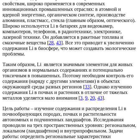
свойствам, широко применяется в современных
инновационных промышленных отраслях: в атомной и
ядерной энергетике, органическом синтезе, производстве
алюминия, пластмасс, стекла (главным образом, оптического).
Широко используется Li в батареях для видеокамер,
компьютеров, телефонов, в радиотехнике, электронике,
лазерной технике. Он добавляется в ракетные топлива и
смазочные вещества [
28
,
43
]. Все это приводит к увеличению
содержания Li в биосфере, что может создавать экологические
проблемы.
Таким образом, Li является значимым элементом для живых
организмов в нормальных содержаниях и потенциально
токсичным в повышенных. Поэтому необходим контроль его
содержания (наряду с другими элементами) в объектах
окружающей среды разных регионов [
33
]. Однако изучению
содержания Li в почвах и растениях в отличие от тяжелых
металлов уделяется мало внимания [
3
,
9
,
20
,
43
].
Цель работы – изучение содержания и распределения Li в
почвообразующих породах, почвах и растительности
автономных и подчиненных ландшафтов. Исследования
проводили на трех пространственных уровнях: региональном,
локальном (ландшафтном) и внутрипрофильном. Задачи
работы: определить региональные характеристики