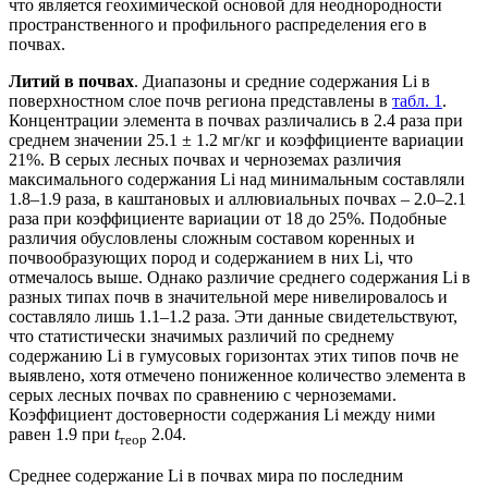
что является геохимической основой для неоднородности
пространственного и профильного распределения его в
почвах.
Литий в почвах
. Диапазоны и средние содержания Li в
поверхностном слое почв региона представлены в
табл. 1
.
Концентрации элемента в почвах различались в 2.4 раза при
среднем значении 25.1
±
1.2 мг/кг и коэффициенте вариации
21%. В серых лесных почвах и черноземах различия
максимального содержания Li над минимальным составляли
1.8–1.9 раза, в каштановых и аллювиальных почвах – 2.0–2.1
раза при коэффициенте вариации от 18 до 25%. Подобные
различия обусловлены сложным составом коренных и
почвообразующих пород и содержанием в них Li, что
отмечалось выше. Однако различие среднего содержания Li в
разных типах почв в значительной мере нивелировалось и
составляло лишь 1.1–1.2 раза. Эти данные свидетельствуют,
что статистически значимых различий по среднему
содержанию Li в гумусовых горизонтах этих типов почв не
выявлено, хотя отмечено пониженное количество элемента в
серых лесных почвах по сравнению с черноземами.
Коэффициент достоверности содержания Li между ними
равен 1.9 при
t
2.04.
теор
Среднее содержание Li в почвах мира по последним