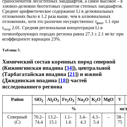
граносиенитов лесостепных ландшафтов, а самое высокое – в
элювио-делювии биотитовых гранитов степных ландшафтов.
Среднее арифметическое содержание Li в делювиальных
отложениях было в 1.2 раза выше, чем в аллювиальных
отложениях, хотя это различие несущественно:
t
1.1 при
факт
t
2.01. Средняя региональная концентрация Li в
теор
почвообразующих породах региона равна 27.3
±
2.1 мг/кг при
коэффициенте вариации 23%.
Таблица 5.
Химический состав коренных пород северной
(Кижингинская впадина [
34
]), центральной
(Тарбагатайская впадина [
21
]) и южной
(Джидинская впадина [
18
]) частей
исследованного региона
Район
SiO
Al
O
Fe
O
Na
O
K
O
MgO
V
2
2
3
2
3
2
2
%
мг/
Северный
70.2–
13.2–
1.1–
3.4–
4.3–
–
58–
(С)
74.4
15.1
1.6
4.3
5.4
75