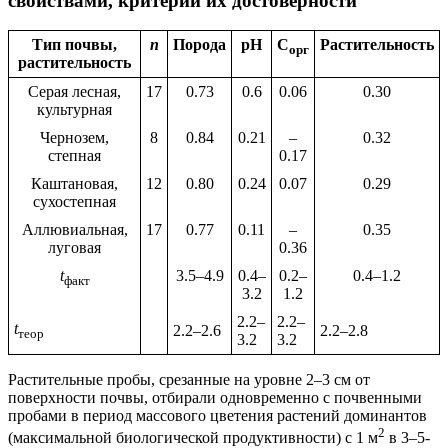
свойствами, критерии их достоверности
Тип почвы,
n
Порода
рН
С
Растительность
орг
растительность
Серая лесная,
17
0.73
0.6
0.06
0.30
культурная
Чернозем,
8
0.84
0.21
–
0.32
степная
0.17
Каштановая,
12
0.80
0.24
0.07
0.29
сухостепная
Аллювиальная,
17
0.77
0.11
–
0.35
луговая
0.36
t
3.5–4.9
0.4–
0.2–
0.4–1.2
факт
3.2
1.2
2.2–
2.2–
t
2.2–2.6
2.2–2.8
теор
3.2
3.2
Растительные пробы, срезанные на уровне 2–3 см от
поверхности почвы, отбирали одновременно с почвенными
пробами в период массового цветения растений доминантов
2
(максимальной биологической продуктивности) с 1 м
в 3–5-