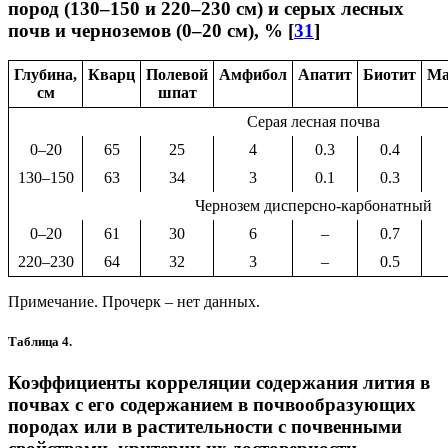
пород (130–150 и 220–230 см) и серых лесных
почв и черноземов (0–20 см), % [
31
]
Глубина,
Кварц
Полевой
Амфибол
Апатит
Биотит
Ма
см
шпат
Серая лесная почва
0–20
65
25
4
0.3
0.4
130–150
63
34
3
0.1
0.3
Чернозем дисперсно-карбонатный
0–20
61
30
6
–
0.7
220–230
64
32
3
–
0.5
Примечание. Прочерк – нет данных.
Таблица 4.
Коэффициенты корреляции содержания лития в
почвах с его содержанием в почвообразующих
породах или в растительности с почвенными