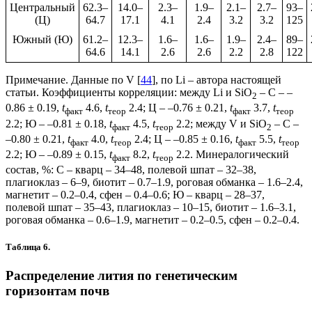
Центральный
62.3–
14.0–
2.3–
1.9–
2.1–
2.7–
93–
(Ц)
64.7
17.1
4.1
2.4
3.2
3.2
125
Южный (Ю)
61.2–
12.3–
1.6–
1.6–
1.9–
2.4–
89–
64.6
14.1
2.6
2.6
2.2
2.8
122
Примечание. Данные по V [
44
], по Li – автора настоящей
статьи. Коэффициенты корреляции: между Li и SiO
– С – –
2
0.86
±
0.19,
t
4.6,
t
2.4; Ц – –0.76
±
0.21,
t
3.7,
t
факт
теор
факт
теор
2.2; Ю – –0.81
±
0.18,
t
4.5,
t
2.2; между V и SiO
– С –
факт
теор
2
–0.80
±
0.21,
t
4.0,
t
2.4; Ц – –0.85
±
0.16,
t
5.5,
t
факт
теор
факт
теор
2.2; Ю – –0.89
±
0.15,
t
8.2,
t
2.2. Минералогический
факт
теор
состав, %: С – кварц – 34–48, полевой шпат – 32–38,
плагиоклаз – 6–9, биотит – 0.7–1.9, роговая обманка – 1.6–2.4,
магнетит – 0.2–0.4, сфен – 0.4–0.6; Ю – кварц – 28–37,
полевой шпат – 35–43, плагиоклаз – 10–15, биотит – 1.6–3.1,
роговая обманка – 0.6–1.9, магнетит – 0.2–0.5, сфен – 0.2–0.4.
Таблица 6.
Распределение лития по генетическим
горизонтам почв