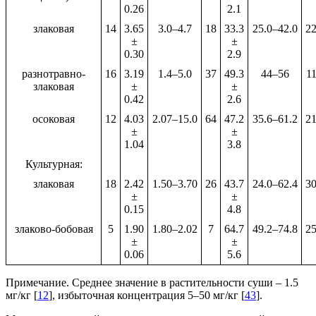
0.26
2.1
злаковая
14
3.65
3.0–4.7
18
33.3
25.0–42.0
2
±
±
0.30
2.9
разнотравно-
16
3.19
1.4–5.0
37
49.3
44–56
1
злаковая
±
±
0.42
2.6
осоковая
12
4.03
2.07–15.0
64
47.2
35.6–61.2
2
±
±
1.04
3.8
Культурная:
злаковая
18
2.42
1.50–3.70
26
43.7
24.0–62.4
3
±
±
0.15
4.8
злаково-бобовая
5
1.90
1.80–2.02
7
64.7
49.2–74.8
2
±
±
0.06
5.6
Примечание. Среднее значение в растительности суши – 1.5
мг/кг [
12
], избыточная концентрация 5–50 мг/кг [
43
].