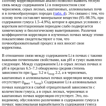
Поэтому корреляционный анализ позволил выявить тесную
связь между содержанием Li в поверхностном слое
черноземов, серых лесных, каштановых, аллювиальных почв
и в почвообразующих породах (
табл. 4
). Это связано с тем, что
основу почв составляет минеральное вещество (95–98.5%, при
содержании гумуса 1.5–4.9%), которое в аридных условиях с
коротким вегетационным периодом слабо подвергается
химическому и биологическому выветриванию. Различия
коэффициентов корреляции в изученных почвах между этими
показателями свидетельствуют о том, что
почвообразовательный процесс в них вносит свои
коррективы.
В отношении связи между содержанием Li в почвах с такими
важными почвенными свойствами, как рН и гумус выявлено
следующее. Между содержанием Li в серых лесных почвах и
рН в пределах 6.5–7.3 обнаружена средняя степень
зависимости при
t
3.2 и
t
2.2, а в черноземах,
факт
теор
каштановых и аллювиальных почвах корреляция между ними
отсутствует (
t
<
t
). Содержание Li в аллювиальных
факт
теор
почвах находится в слабой отрицательной зависимости с
количеством гумуса, а в серых лесных, черноземах и
каштановых почвах корреляция отсутствует. Это, по-
видимому, обусловлено различиями в содержании гумуса в
почвах: максимальная вариабельность содержания гумуса