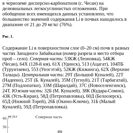
в черноземе дисперсно-карбонатном (с. Чесан) на
делювиальных легкосуглинистых отложениях. При
обобщении всех имеющихся данных установлено, что
большинство значений содержания Li в почвах находилось в
диапазоне от 21 до 29 мг/кг (76%).
Рис. 1.
Содержание Li в поверхностном слое (0–20 см) почв в разных
частях Западного Забайкалья (номер разреза и место отбора
проб – село).
Северная часть
: 53КЖ (Леоновка), 54КЖ
(Чесан), 64Х (128‑й км), 61Х (Удинск), 51З (Ацагат), 104ПБ
(Турунтаево), 55З (Унэгэтэй), 52КЖ (Кижинга), 62Х (Верхние
Тальцы).
Центральная часть
: 29Т (Большой Куналей), 22Т
(Надеено), 25Т (Б. Куналей), 35М (Тугнуй), 21Т (Тарбагатай),
27М (Подлопатки), 33М (Шаралдай), 37С (Новоселенгинск),
24Т.
Южная часть
: 32Б (М. Куналей), 38К (Кудара-Сомон),
43К (Усть-Киран), 58Д (Петропавловка), 60Д (Белоозерск),
65Д (Нижний Торей), 26Б (Окино-Ключи), 31Б (Малый
Куналей), 59Д (Петропавловка).