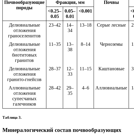
Почвообразующие
Фракция, мм
Почвы
породы
<0.25–
0.05–
<0.001
<
0.05
0.01
Делювиальные
23–42
14–
13–18
Серые лесные
2
отложения
34
граноселенитов
Делювиальные
11–35
13–
8–14
Черноземы
1
отложения
38
биотитовых
гранитов
Делювиальные
28–37
12–
11–15
Каштановые
3
отложения
33
гранито-гнейсов
Аллювиальные
28–42
29–
4–6
Аллювиальные
1
отложения
35
супесчаных
галечников
Таблица 3.
Минералогический состав почвообразующих