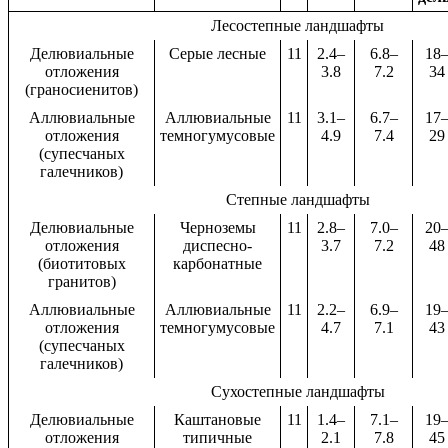
Лесостепные ландшафты
Делювиальные
Серые лесные
11
2.4–
6.8–
18
отложения
3.8
7.2
34
(граносиенитов)
Аллювиальные
Аллювиальные
11
3.1–
6.7–
17
отложения
темногумусовые
4.9
7.4
29
(супесчаных
галечников)
Степные ландшафты
Делювиальные
Черноземы
11
2.8–
7.0–
20
отложения
диспесно-
3.7
7.2
48
(биотитовых
карбонатные
гранитов)
Аллювиальные
Аллювиальные
11
2.2–
6.9–
19
отложения
темногумусовые
4.7
7.1
43
(супесчаных
галечников)
Сухостепные ландшафты
Делювиальные
Каштановые
11
1.4–
7.1–
19
отложения
типичные
2.1
7.8
45