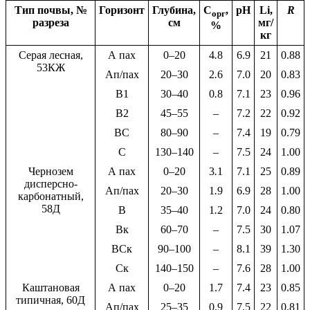
Тип почвы, №
Горизонт
Глубина,
С
,
рН
Li,
R
орг
разреза
см
мг/
%
кг
Серая лесная,
А пах
0–20
4
.
8
6.9
21
0.88
53КЖ
Ап/пах
20–30
2
.
6
7.0
20
0.83
В1
30–40
0
.
8
7.1
23
0.96
В2
45–55
–
7.2
22
0.92
ВС
80–90
–
7.4
19
0.79
С
130–140
–
7.5
24
1.00
Чернозем
А пах
0–20
3
.
1
7.1
25
0.89
дисперсно-
Ап/пах
20–30
1
.
9
6.9
28
1.00
карбонатный,
58Д
В
35–40
1
.
2
7.0
24
0.80
Вк
60–70
–
7.5
30
1.07
ВСк
90–100
–
8.1
39
1.30
Ск
140–150
–
7.6
28
1.00
Каштановая
А пах
0–20
1.7
7.4
23
0.85
типичная, 60Д
Ап/пах
25–35
0.9
7.5
22
0.81