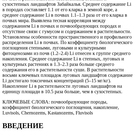
сухостепных ландшафтов Забайкалья. Среднее содержание Li
в породах составляет 1.1 от его кларка в земной коре, а
среднее содержание Li в почвах 1.1–1.3 раза от его кларка в
почвах мира. Выявлена тесная корреляция между
содержанием Li в почвах и почвообразующих породах и
отсутствие связи с гумусом и содержанием в растительности.
Установлены особенности пространственного и профильного
распределения Li в почвах. По коэффициенту биологического
поглощения степными, луговыми и культурными
фитоценозами из почв (1.2–2.4) Li отнесен к группе среднего
накопления. Среднее содержание Li в степных, луговых и
культурных растениях в 1.3–2.3 раза больше среднего
содержания его в растительности суши. В растительности
восьми ключевых площадок луговых ландшафтов содержание
Li достигало токсичных концентраций (5–15 мг/кг).
Накопление Li в растительности луговых ландшафтов на
единицу площади в 10.5 раза больше, чем в сухостепных.
КЛЮЧЕВЫЕ СЛОВА:
почвообразующие породы,
коэффициент биологического поглощения, накопление,
Luvisols, Chernozems, Kastanozems, Fluvisols
ВВЕДЕНИЕ