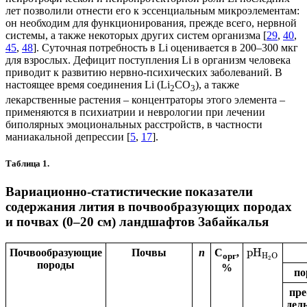
лет позволили отнести его к эссенциальным микроэлементам:
он необходим для функционирования, прежде всего, нервной
системы, а также некоторых других систем организма [
29
,
40
,
45
,
48
]. Суточная потребность в Li оценивается в 200–300 мкг
для взрослых. Дефицит поступления Li в организм человека
приводит к развитию нервно-психических заболеваний. В
настоящее время соединения Li (Li
CO
), а также
2
3
лекарственные растения – концентраторы этого элемента –
применяются в психиатрии и неврологии при лечении
биполярных эмоциональных расстройств, в частности
маниакальной депрессии [
5
,
17
].
Таблица 1.
Вариационно-статистические показатели
содержания лития в почвообразующих породах
и почвах (0–20 см) ландшафтов Забайкалья
p
H
Почвообразующие
Почвы
n
С
,
H
O
орг
2
породы
%
по
пре
дел