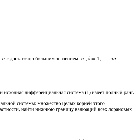
|
|
=
1
,
…
,
х
с достаточно большим значением
,
;
n
n
i
m
сли исходная дифференциальная система (1) имеет полный ранг.
альной системы: множество целых корней этого
 частности, найти нижнюю границу валюаций всех лорановых