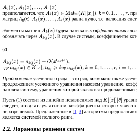
(
)
,
(
)
,
…
,
(
)
A
x
A
x
A
x
0
1
r
(
)
∈
Ma
t
(
[
[
]
]
)
1
,
…
,
предполагается, что
,
k
= 0,
, пр
A
x
K
x
r
k
m
(
)
,
…
,
(
)
матриц
A
(
x
),
равна нулю, т.е. валюация сист
A
x
A
x
1
0
r
(
)
Элементы матриц
будем называть
коэффициентами сис
A
x
k
(
)
обозначать через
. В случае системы, коэффициенты ко
A
x
k
i
j
(2)
+
1
t
(
)
=
(
)
+
(
)
,
A
x
a
x
O
x
k
i
j
k
i
j
k
i
j
⩾
(
)
∈
[
]
deg
(
)
=
0
,
1
,
…
,
=
1
,
где
,
,
,
a
x
K
x
t
a
x
k
r
i
k
i
j
k
i
j
k
i
j
Продолжение
усеченного ряда – это ряд, возможно также усеч
продолжением усеченного уравнения назовем уравнение, коэ
назовем систему, уравнения которой являются продолжениями
[
[
]
]
[
]
Пусть (1) состоит из линейно независимых над
уравне
K
x
θ
следует, что для случая систем, коэффициенты которых являю
неразрешимой. Предложенные в [
1
–
3
] алгоритмы предполагают
является системой полного ранга.
2.2. Лорановы решения систем