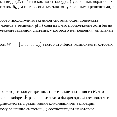
(
)
ми вида (2), найти в компонентах
усеченных лорановых
y
x
i
 этом будем интересоваться такими усеченными решениями, в
юбого продолжения заданной системы будет содержать
(
)
а членов в решении
означает, что продолжение хотя бы на
y
x
олжение заданной системы, у которого нет решения, начальные
¯
=
[
,
…
,
]
ором
вектор-столбцов, компоненты которых
W
w
w
1
p
, которые могут принимать все такие значения из
K
, что
¯
ров в наборе
различаются хотя бы для одной компоненты:
W
одмножества с различными комбинациями валюаций
ному решению системы (1) соответствуют некоторые