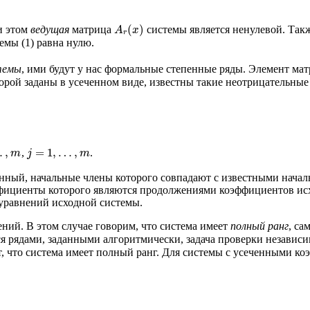
(
)
и этом
ведущая
матрица
системы является ненулевой. Такж
A
x
r
емы (1) равна нулю.
темы
, ими будут у нас формальные степенные ряды. Элемент м
торой заданы в усеченном виде, известны такие неотрицательны
…
,
=
1
,
…
,
,
.
m
j
m
енный, начальные члены которого совпадают с известными начал
ффициенты которого являются продолжениями коэффициентов ис
 уравнений исходной системы.
ний. В этом случае говорим, что система имеет
полный ранг
, са
тся рядами, заданными алгоритмически, задача проверки независ
, что система имеет полный ранг. Для системы с усеченными ко