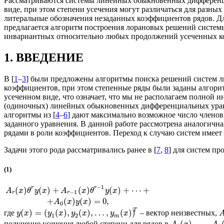
Рассматриваются системы линейных обыкновенных дифференци
виде, при этом степени усечения могут различаться для разн
литеральные обозначения незаданных коэффициентов рядов. Дл
предлагается алгоритм построения лорановых решений системы
инвариантных относительно любых продолжений усеченных коэ
1. ВВЕДЕНИЕ
В [
1
–
3
] были предложены алгоритмы поиска решений систем
коэффициентов, при этом степенные ряды были заданы алгори
усеченном виде, что означает, что мы не располагаем полной 
(одиночных) линейных обыкновенных дифференциальных уравн
алгоритмы из [
4
–
6
] дают максимально возможное число членов
заданного уравнения. В данной работе рассмотрена аналоги
рядами в роли коэффициентов. Переход к случаю систем имеет
Задачи этого рода рассматривались ранее в [
7
,
8
] для систем пр
(1)
−
1
r
r
(
)
(
)
+
(
)
(
)
+
⋯
+
A
x
θ
y
x
A
x
θ
y
x
−
1
r
r
+
(
)
(
)
=
0
,
A
x
y
x
0
T
(
)
=
(
(
)
,
(
)
,
…
,
(
)
)
где
– вектор неизвестных,
y
x
y
x
y
x
y
x
1
2
m
(
)
,
…
,
получение усечения любой степени для рядов в