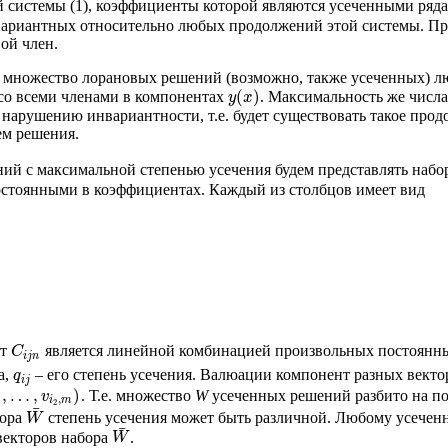
ой системы (1), коэффициенты которой являются усеченными ряда
ариантных относительно любых продолжений этой системы. При
ой член.
о множество лорановых решений (возможно, также усеченных) л
(
)
 со всеми членами в компонентах
. Максимальность же числ
y
x
нарушению инвариантности, т.е. будет существовать такое прод
ем решения.
ий с максимальной степенью усечения будем представлять наб
стоянными в коэффициентах. Каждый из столбцов имеет вид
нт
является линейной комбинацией произвольных постоянных
C
i
j
n
а,
– его степень усечения. Валюации компонент разных векто
q
i
j
,
…
,
)
. Т.е. множество
W
усеченных решений разбито на п
v
1
,
i
m
2
¯
бора
степень усечения может быть различной. Любому усечен
W
¯
векторов набора
.
W