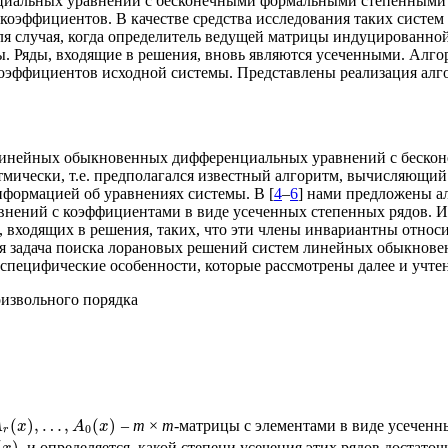
альных уравнений с бесконечными формальными степенными ря
ых коэффициентов. В качестве средства исследования таких сис
я случая, когда определитель ведущей матрицы индуцированной 
. Ряды, входящие в решения, вновь являются усеченными. Алго
ффициентов исходной системы. Представлены реализация алгор
 линейных обыкновенных дифференциальных уравнений с беско
тмически, т.е. предполагался известный алгоритм, вычисляющи
информацией об уравнениях системы. В [
4
–
6
] нами предложены а
ений с коэффициентами в виде усеченных степенных рядов. Ис
, входящих в решения, таких, что эти члены инвариантны отн
чная задача поиска лорановых решений систем линейных обыкно
 специфические особенности, которые рассмотрены далее и учте
оизвольного порядка
(
)
,
…
,
(
)
–
m
×
m
-матрицы с элементами в виде усеченн
A
x
A
x
0
r
(
)
, и определяется, какой степени усечения этих рядов достат