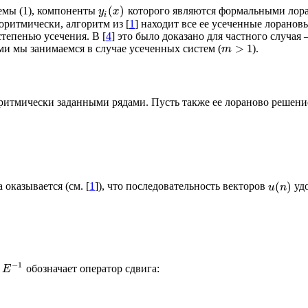
(
)
мы (1), компоненты
которого являются формальными лор
y
x
i
оритмически, алгоритм из [
1
] находит все ее усеченные лорано
тепенью усечения. В [
4
] это было доказано для частного случая 
>
1
 мы занимаемся в случае усеченных систем (
).
m
оритмически заданными рядами. Пусть также ее лораново решени
(
)
а оказывается (см. [
1
]), что последовательность векторов
уд
u
n
−
1
ь
обозначает оператор сдвига:
E