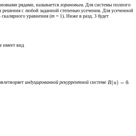
ановыми рядами, называется
лорановым
. Для системы полного
вы решения c любой заданной степенью усечения. Для усеченной
– скалярного уравнения (
m
= 1). Ниже в разд. 3 будет
е имеет вид
(
)
=
0
овлетворяет
индуцированной рекуррентной
системе
.
R
u