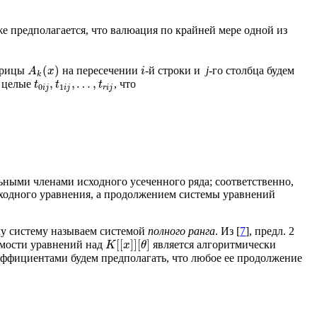
е предполагается, что валюация по крайней мере одной из
(
)
атрицы
на пересечении
-й строки и
j
-го столбца будем
A
x
i
k
,
,
…
,
е целые
, что
t
t
t
0
1
i
j
i
j
r
i
j
ьными членами исходного усеченного ряда; соответственно,
ходного уравнения, а продолжением системы уравнений
му систему называем системой
полного ранга
. Из [
7
], предл. 2
[
[
]
]
[
]
имости уравнений над
является алгоритмически
K
x
θ
эффициентами будем предполагать, что любое ее продолжение