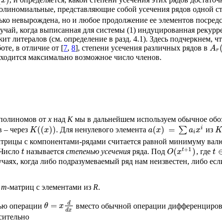
x
олиномиальные, представляющие собой усечения рядов одной сте
только невырождена, но и любое продолжение ее элементов посре
ай, когда выписанная для системы (1) индуцированная рекуррент
 литералов (см. определение в разд. 4.1). Здесь подчеркнем, ч
оте, в отличие от [
7
,
8
], степени усечения различных рядов в
A
r
аходится максимально возможное число членов.
 полиномов от
x
над
K
мы в дальнейшем используем обычное обо
i
(
(
)
)
(
)
=
в – через
. Для ненулевого элемента
∑
из
K
x
a
x
a
x
K
i
матрицы с компонентами-рядами считается равной минимуму вал
+
1
t
(
)
 Число
называется
степенью усечения
ряда. Под
, где
t
O
x
t
лучаях, когда либо подразумеваемый ряд нам неизвестен, либо ес
×
m
-матриц с элементами из
R
.
d
=
щью операции
вместо обычной операции дифференциро
θ
x
d
x
сительно