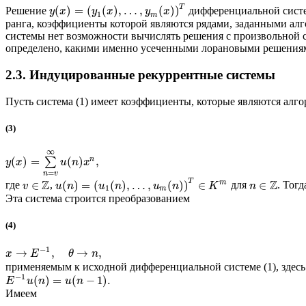
T
(
)
=
(
(
)
,
…
,
(
)
)
Решение
дифференциальной систе
y
x
y
x
y
x
1
m
ранга, коэффициенты которой являются рядами, заданными алг
системы нет возможности вычислять решения с произвольной с
определено, какими именно усеченными лорановыми решениями
2.3. Индуцированные рекуррентные системы
Пусть система (1) имеет коэффициенты, которые являются алг
(3)
∞
n
(
)
=
(
)
,
∑
y
x
u
n
x
=
n
v
T
Z
Z
m
∈
(
)
=
(
(
)
,
…
,
(
)
)
∈
∈
где
,
для
. Тогд
v
u
n
u
n
u
n
K
n
1
m
Эта система строится преобразованием
(4)
−
1
→
,
→
,
x
E
θ
n
применяемым к исходной дифференциальной системе (1), здес
−
1
(
)
=
(
−
1
)
.
E
u
n
u
n
Имеем