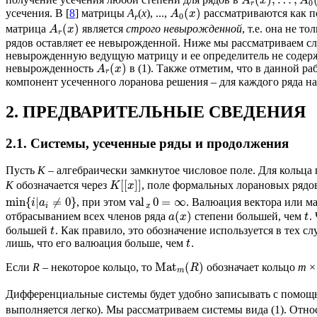
A
x
A
0
r
(
)
усечения. В [
8
] матрицы
A
(
x
), ...,
рассматриваются как п
A
x
0
r
(
)
матрица
является
строго невырожденной
, т.е. она не 
A
x
r
рядов оставляет ее невырожденной. Ниже мы рассматриваем случ
невырожденную ведущую матрицу и ее определитель не содержит
(
)
невырожденность
в (1). Также отметим, что в данной раб
A
x
r
компонент усеченного лоранова решения – для каждого ряда н
2. ПРЕДВАРИТЕЛЬНЫЕ СВЕДЕНИЯ
2.1. Системы, усеченные ряды и продолжения
Пусть
K
– алгебраически замкнутое числовое поле. Для кольца
[
[
]
]
K
обозначается через
, поле формальных лорановых рядо
K
x
min
{
|
≠
0
}
val
0
=
∞
, при этом
. Валюация вектора или 
i
a
i
x
(
)
отбрасыванием всех членов ряда
степени большей, чем
.
a
x
t
большей
. Как правило, это обозначение используется в тех с
t
лишь, что его валюация больше, чем
.
t
Ma
t
(
)
Если
R
– некоторое кольцо, то
обозначает кольцо
m
R
m
Дифференциальные системы будет удобно записывать с помо
выполняется легко). Мы рассматриваем системы вида (1). Отно