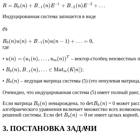
−
1
−
2
=
(
)
+
(
)
+
(
)
+
…
R
B
n
B
n
E
B
n
E
0
−
1
−
2
Индуцированная система запишется в виде
(5)
(
)
(
)
+
(
)
(
−
1
)
+
…
=
0
,
B
n
u
n
B
n
u
n
0
−
1
где
T
(
)
=
(
(
)
,
…
,
(
)
)
•
– вектор-столбец неизвестных п
u
n
u
n
u
n
1
m
(
)
,
(
)
,
…
∈
M
(
[
]
)
•
;
B
n
B
n
a
t
K
n
0
−
1
m
(
)
•
– ведущая матрица системы (5) (это ненулевая матрица
B
n
0
Очевидно, что индуцированная система (5) имеет полный ранг,
(
)
det
(
)
Если матрица
невырождена, то
= 0 может рас
B
n
B
n
0
0
алгебраического уравнения включает множество всех возможн
det
(
)
=
0
решений системы. Если
не имеет целых корней,
B
n
0
3. ПОСТАНОВКА ЗАДАЧИ