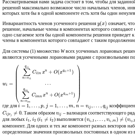
Рассматриваемая нами задача состоит в том, чтобы для заданн
решений максимально возможное число начальных членов, инв
которых хотя бы в одной компоненте есть хотя бы один ненулев
(
)
Инвариантность членов усеченного решения
означает, чт
y
x
решение, начальные члены в компонентах которого совпадают
одно слагаемое хотя бы одной компоненты решения приведет к 
члены в компонентах которого совпадают с таким продолжени
Для системы (1) множество
W
всех усеченных лорановых решен
являются усеченными лорановыми рядами с произвольными по
⎛
⎞
q
1
i
∑
+
1
⎜
⎟
n
q
+
(
)
1
C
x
O
x
i
⎜
⎟
1
i
n
⎜
⎟
=
n
v
⎜
⎟
1
i
⎜
⎟
=
⋯
w
⎜
⎟
i
⎜
⎟
q
i
m
∑
⎝
⎠
+
1
n
q
+
(
)
C
x
O
x
i
m
i
m
n
=
n
v
i
m
=
1
,
…
,
=
1
,
…
,
=
,
…
,
где для
,
,
коэффицие
i
p
j
m
n
v
q
i
j
i
j
≠
0
. Таким образом
– валюация соответствующего ряд
C
v
i
j
v
i
j
j
≠
(
,
…
,
)
≠
(
для любых
,
(
) выполняется
i
i
i
i
v
v
v
1
2
1
2
,
1
,
,
i
i
m
i
1
1
2
компонент. Для одних и тех же компонент разных векторов на
определенные значения произвольных постоянных в одном из 