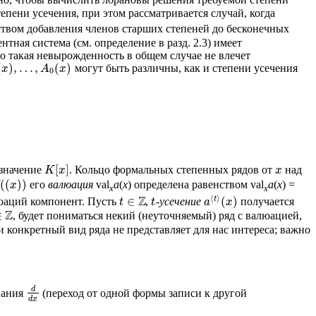
пени усечения, при этом рассматривается случай, когда
дством добавления членов старших степеней до бесконечных
ная система (см. определение в разд. 2.3) имеет
то такая невырожденность в общем случае не влечет
(
)
,
…
,
(
)
могут быть различны, как и степени усечения
x
A
x
0
[
]
значение
. Кольцо формальных степенных рядов от
над
K
x
x
(
(
)
)
его
валюация
val
a
(
x
) определена равенством val
a
(
x
) =
x
x
x
⟨
⟩
Z
t
∈
(
)
юаций компонент. Пусть
,
-усечение
получается
t
t
a
x
Z
∈
, будет пониматься некий (неуточняемый) ряд с валюацией,
ли конкретный вид ряда не представляет для нас интереса; важно
d
вания
(переход от одной формы записи к другой
d
x