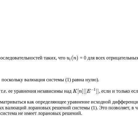
(
)
оследовательностей таких, что
= 0 для всех отрицательны
u
n
i
, поскольку валюация системы (1) равна нулю).
−
1
[
]
[
[
]
]
 т.е. ее уравнения независимы над
, если и только е
K
n
E
сматриваться как определяющее уравнение исходной дифференци
ых валюаций лорановых решений системы (1). Это позволяет, в
 система не имеет лорановых решений.