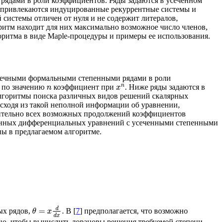
дами в роли коэффициентов. Ряды задаются в усеченном
тем привлекаются индуцированные рекуррентные системы и
системы отличен от нуля и не содержит литералов,
ритм находит для них максимально возможное число членов,
итма в виде Maple-процедуры и примеры ее использования.
нечными формальными степенными рядами в роли
n
й по значению
коэффициент при
. Ниже ряды задаются в
n
x
лгоритмы поиска различных видов решений скалярных
ходя из такой неполной информации об уравнении,
осительно всех возможных продолжений коэффициентов
венных дифференциальных уравнений с усеченными степенными
ны в предлагаемом алгоритме.
d
=
ых рядов,
. В [
7
] предполагается, что возможно
θ
x
d
x
очно, чтобы вычислить лорановы решения требуемой степени