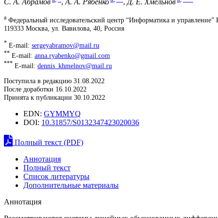
С. А. Абрамов
,
А. А. Рябенко
,
Д. Е. Хмельнов
a
Федеральный исследовательский центр “Информатика и управление”
119333 Москва, ул. Вавилова, 40, Россия
*
E-mail:
sergeyabramov@mail.ru
**
E-mail:
anna.ryabenko@gmail.com
***
E-mail:
dennis_khmelnov@mail.ru
Поступила в редакцию 31.08.2022
После доработки 16.10.2022
Принята к публикации 30.10.2022
EDN:
GYMMYQ
DOI:
10.31857/S0132347423020036
Полный текст (PDF)
Аннотация
Полный текст
Список литературы
Дополнительные материалы
Аннотация