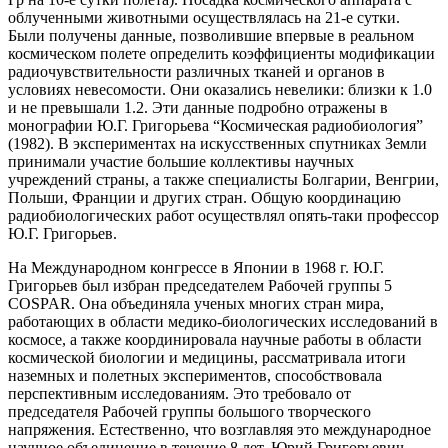
облученными животными осуществлялась на 21-е сутки.
Были получены данные, позволившие впервые в реальном
космическом полете определить коэффициенты модификации
радиочувствительности различных тканей и органов в
условиях невесомости. Они оказались невелики: близки к 1.0
и не превышали 1.2. Эти данные подробно отражены в
монографии Ю.Г. Григорьева “Космическая радиобиология”
(1982). В экспериментах на искусственных спутниках Земли
принимали участие большие коллективы научных
учреждений страны, а также специалисты Болгарии, Венгрии,
Польши, Франции и других стран. Общую координацию
радиобиологических работ осуществлял опять-таки профессор
Ю.Г. Григорьев.
На Международном конгрессе в Японии в 1968 г. Ю.Г.
Григорьев был избран председателем Рабочей группы 5
COSPAR. Она объединяла ученых многих стран мира,
работающих в области медико-биологических исследований в
космосе, а также координировала научные работы в области
космической биологии и медицины, рассматривала итоги
наземных и полетных экспериментов, способствовала
перспективным исследованиям. Это требовало от
председателя Рабочей группы большого творческого
напряжения. Естественно, что возглавляя это международное
научное объединение в течение 8 лет, Юрий Григорьевич