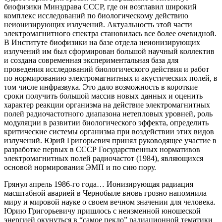
биофизики Минздрава СССР, где он возглавил широкий
комплекс исследований по биологическому действию
неионизирующих излучений. Актуальность этой части
электромагнитного спектра становилась все более очевидной.
В Институте биофизики на базе отдела неионизирующих
излучений им был сформирован большой научный коллектив
и создана современная экспериментальная база для
проведения исследований биологического действия и работ
по нормированию электромагнитных и акустических полей, в
том числе инфразвука. Это дало возможность в короткие
сроки получить большой массив новых данных и оценить
характер реакции организма на действие электромагнитных
полей радиочастотного диапазона нетепловых уровней, роль
модуляции в развитии биологического эффекта, определить
критические системы организма при воздействии этих видов
излучений. Юрий Григорьевич принял руководящее участие в
разработке первых в СССР Государственных нормативов
электромагнитных полей радиочастот (1984), являющихся
основой нормирования ЭМП и по сию пору.
Грянул апрель 1986-го года… Ионизирующая радиация
масштабной аварией в Чернобыле вновь грозно напомнила
миру и мировой науке о своем вечном значении для человека.
Юрию Григорьевичу пришлось с неизменной юношеской
энергией окунуться в “самое пекло” радиационной тематики