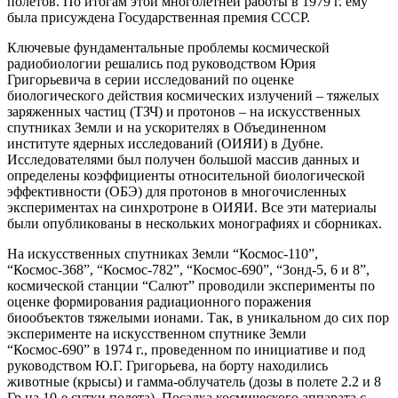
полетов. По итогам этой многолетней работы в 1979 г. ему
была присуждена Государственная премия СССР.
Ключевые фундаментальные проблемы космической
радиобиологии решались под руководством Юрия
Григорьевича в серии исследований по оценке
биологического действия космических излучений – тяжелых
заряженных частиц (ТЗЧ) и протонов – на искусственных
спутниках Земли и на ускорителях в Объединенном
институте ядерных исследований (ОИЯИ) в Дубне.
Исследователями был получен большой массив данных и
определены коэффициенты относительной биологической
эффективности (ОБЭ) для протонов в многочисленных
экспериментах на синхротроне в ОИЯИ. Все эти материалы
были опубликованы в нескольких монографиях и сборниках.
На искусственных спутниках Земли “Космос-110”,
“Космос-368”, “Космос-782”, “Космос-690”, “Зонд-5, 6 и 8”,
космической станции “Салют” проводили эксперименты по
оценке формирования радиационного поражения
биообъектов тяжелыми ионами. Так, в уникальном до сих пор
эксперименте на искусственном спутнике Земли
“Космос-690” в 1974 г., проведенном по инициативе и под
руководством Ю.Г. Григорьева, на борту находились
животные (крысы) и гамма-облучатель (дозы в полете 2.2 и 8
Гр на 10-е сутки полета). Посадка космического аппарата с