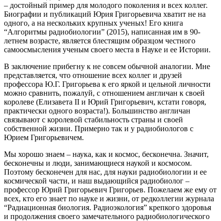
– достойный пример для молодого поколения и всех коллег.
Биографии и публикаций Юрия Григорьевича хватит не на
одного, а на нескольких крупных ученых! Его книга
“Алгоритмы радиобиологии” (2015), написанная им в 90-
летнем возрасте, является блестящим образцом честного
самоосмысления ученым своего места в Науке и ее Истории.
В заключение прибегну к не совсем обычной аналогии. Мне
представляется, что отношение всех коллег и друзей
профессора Ю.Г. Григорьева к его яркой и цельной личности
можно сравнить, пожалуй, с отношением англичан к своей
королеве (Елизавета II и Юрий Григорьевич, кстати говоря,
практически одного возраста!). Большинство англичан
связывают с королевой стабильность страны и своей
собственной жизни. Примерно так и у радиобиологов с
Юрием Григорьевичем.
Мы хорошо знаем – наука, как и космос, бесконечна. Значит,
бесконечны и люди, занимающиеся наукой и космосом.
Поэтому бесконечен для нас, для науки радиобиологии и ее
космической части, и наш выдающийся радиобиолог –
профессор Юрий Григорьевич Григорьев. Пожелаем же ему от
всех, кто его знает по науке и жизни, от редколлегии журнала
“Радиационная биология. Радиоэкология” крепкого здоровья
и продолжения своего замечательного радиобиологического