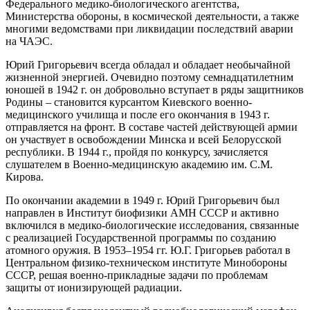
Федерального медико-биологического агентства,
Министерства обороны, в космической деятельности, а также
многими ведомствами при ликвидации последствий аварии
на ЧАЭС.
Юрий Григорьевич всегда обладал и обладает необычайной
жизненной энергией. Очевидно поэтому семнадцатилетним
юношей в 1942 г. он добровольно вступает в ряды защитников
Родины – становится курсантом Киевского военно-
медицинского училища и после его окончания в 1943 г.
отправляется на фронт. В составе частей действующей армии
он участвует в освобождении Минска и всей Белорусской
республики. В 1944 г., пройдя по конкурсу, зачисляется
слушателем в Военно-медицинскую академию им. С.М.
Кирова.
По окончании академии в 1949 г. Юрий Григорьевич был
направлен в Институт биофизики АМН СССР и активно
включился в медико-биологические исследования, связанные
с реализацией Государственной программы по созданию
атомного оружия. В 1953–1954 гг. Ю.Г. Григорьев работал в
Центральном физико-техническом институте Минобороны
СССР, решая военно-прикладные задачи по проблемам
защиты от ионизирующей радиации.