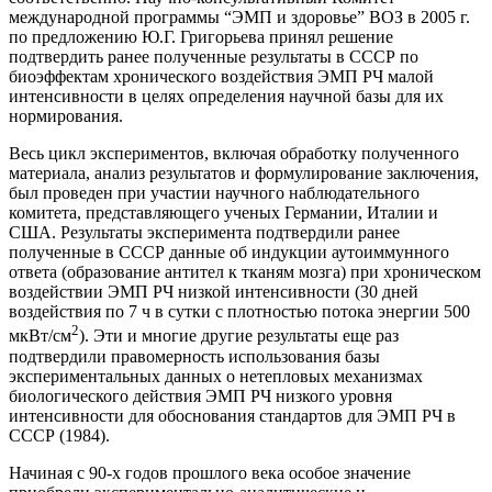
международной программы “ЭМП и здоровье” ВОЗ в 2005 г.
по предложению Ю.Г. Григорьева принял решение
подтвердить ранее полученные результаты в СССР по
биоэффектам хронического воздействия ЭМП РЧ малой
интенсивности в целях определения научной базы для их
нормирования.
Весь цикл экспериментов, включая обработку полученного
материала, анализ результатов и формулирование заключения,
был проведен при участии научного наблюдательного
комитета, представляющего ученых Германии, Италии и
США. Результаты эксперимента подтвердили ранее
полученные в СССР данные об индукции аутоиммунного
ответа (образование антител к тканям мозга) при хроническом
воздействии ЭМП РЧ низкой интенсивности (30 дней
воздействия по 7 ч в сутки с плотностью потока энергии 500
2
мкВт/см
). Эти и многие другие результаты еще раз
подтвердили правомерность использования базы
экспериментальных данных о нетепловых механизмах
биологического действия ЭМП РЧ низкого уровня
интенсивности для обоснования стандартов для ЭМП РЧ в
СССР (1984).
Начиная с 90-х годов прошлого века особое значение