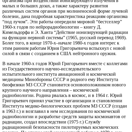
организма при воздействии ионизирующего излучения в
малых и больших дозах, а также характеру развития
различных систем органов при молниеносной форме лучевой
болезни, дана подробная характеристика реакциям организма
“под лучом”. Эти работы опередили мировой “бестселлер”
1960-х годов по нейрорадиобиологии – книгу Д.
Кимельдорфа и Э. Ханта “Действие ионизирующей радиации
на функции нервной системы” (1965, русский перевод 1969).
Более того, в конце 1970-х–начале 1980-х годов интерес к
этим ранним работам Юрия Григорьевича вспыхнул с новой
силой в связи с созданием в США нейтронного оружия.
В начале 1960-х годов Юрий Григорьевич вместе с коллегами
из Государственного научно-исследовательского
испытательного института авиационной и космической
медицины Минобороны СССР и родного ему Института
биофизики МЗ СССР становится основоположником нового
крупного научного направления – космической
радиобиологии. Родина рвалась в космос, и в 1964 г. Юрий
Григорьевич принял участие в организации и становлении
Института медико-биологических проблем МЗ СССР (создан
в 1963 г.) и возглавил в нем исследования по космической
радиобиологии и разработке средств защиты космонавтов от
радиации, создал впоследствии (1975 г.) Службу
радиационной безопасности пилотируемых космических