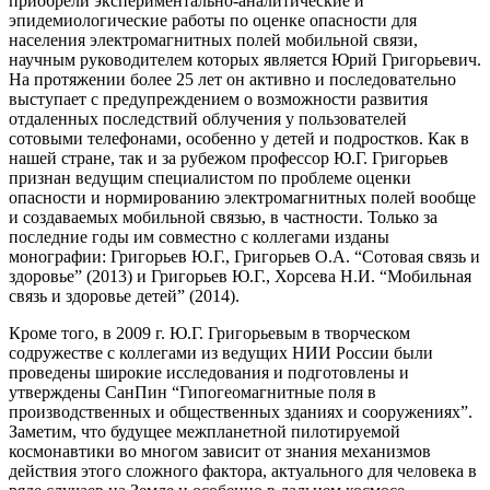
приобрели экспериментально-аналитические и
эпидемиологические работы по оценке опасности для
населения электромагнитных полей мобильной связи,
научным руководителем которых является Юрий Григорьевич.
На протяжении более 25 лет он активно и последовательно
выступает с предупреждением о возможности развития
отдаленных последствий облучения у пользователей
сотовыми телефонами, особенно у детей и подростков. Как в
нашей стране, так и за рубежом профессор Ю.Г. Григорьев
признан ведущим специалистом по проблеме оценки
опасности и нормированию электромагнитных полей вообще
и создаваемых мобильной связью, в частности. Только за
последние годы им совместно с коллегами изданы
монографии: Григорьев Ю.Г., Григорьев О.А. “Сотовая связь и
здоровье” (2013) и Григорьев Ю.Г., Хорсева Н.И. “Мобильная
связь и здоровье детей” (2014).
Кроме того, в 2009 г. Ю.Г. Григорьевым в творческом
содружестве с коллегами из ведущих НИИ России были
проведены широкие исследования и подготовлены и
утверждены СанПин “Гипогеомагнитные поля в
производственных и общественных зданиях и сооружениях”.
Заметим, что будущее межпланетной пилотируемой
космонавтики во многом зависит от знания механизмов
действия этого сложного фактора, актуального для человека в