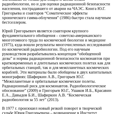
радиобиологии, но и для оценки радиационной безопасности
населения, пострадавшего от аварии на ЧАЭС. Книга Ю.Г.
Григорьева и соавторов “Соматические эффекты
хронического гамма-облучения” (1986) быстро стала научным
бестселлером.
Юрий Григорьевич является соавтором крупного
фундаментального обобщения – советско-американского
многотомного труда по космической биологии и медицине
(1975), куда вошли результаты многочисленных исследований
по космической радиобиологии. Под его научным
руководством разрабатывались концепция “обобщенной
дозы” и нормы радиационной безопасности космонавтов при
кратковременных и длительных космических полетах как для
орбитальных станций, так и для межпланетных космических
кораблей. Эти материалы были обобщены в двух капитальных
монографиях: Шафиркин А.В., Григорьев Ю.Г.
“Межпланетные и орбитальные космические полеты.
Радиационный риск для космонавтов. Радиобиологическое
обоснование” (2009) и Григорьев Ю.Г., Ушаков И.Б., Красавин
Е.А., Давыдов Б.И., Шафиркин А.В. “Космическая
радиобиология за 55 лет” (2013).
В 1977 г. произошел новый резкий поворот в творческой
судьбе Юрия Григорьевича – возвращение в Институт