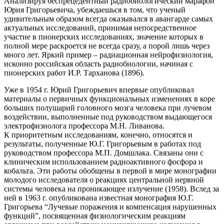
Анализируя беспрецедентный радиобиологический марафон
Юрия Григорьевича, убеждаешься в том, что ученый
удивительным образом всегда оказывался в авангарде самых
актуальных исследований, принимая непосредственное
участие в пионерских исследованиях, значение которых в
полной мере раскроется не всегда сразу, а порой лишь через
много лет. Яркий пример – радиационная нейрофизиология,
исконно российская область радиобиологии, начиная с
пионерских работ И.Р. Тарханова (1896).
Уже в 1954 г. Юрий Григорьевич впервые опубликовал
материалы о первичных функциональных изменениях в коре
больших полушарий головного мозга человека при лучевом
воздействии, выполненные под руководством выдающегося
электрофизиолога профессора М.Н. Ливанова.
К приоритетным исследованиям, конечно, относятся и
результаты, полученные Ю.Г. Григорьевым в работах под
руководством профессора М.П. Домшлака. Связаны они с
клиническим использованием радиоактивного фосфора и
кобальта. Эти работы обобщены в первой в мире монографии
молодого исследователя о реакциях центральной нервной
системы человека на проникающее излучение (1958). Вслед за
ней в 1963 г. опубликована известная монография Ю.Г.
Григорьева “Лучевые поражения и компенсация нарушенных
функций”, посвященная физиологическим реакциям