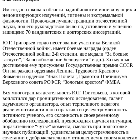
Им создана школа в области радиобиологии ионизирующих и
неионизирующих излучений, гигиены и экстремальной
физиологии. Продолжая лучшие традиции отечественной
науки, под его руководством было подготовлено и успешно
защищено 70 кандидатских и докторских диссертаций.
Ю.Г. Григорьев гордо несет звание участника Великой
Отечественной войны, имеет боевые награды (орден
Отечественной войны 2-й степени, две медали “За боевые
заслуги”, “За освобождение Белоруссии” и др.). За научные
достижения ему присуждена Государственная премия СССР.
Он награжден орденами Ленина, Трудового Красного
Знамени и орденом “Знак Почета”, Грамотой Президиума
Верховного совета РСФСР, “Золотым крестом” ФМБА.
Вся многогранная деятельность Ю.Г. Григорьева, в которой
воплотился дар проницательного исследователя, талант
вдумчивого организатора, опыт терпеливого педагога,
реализм оптимистичного практика и целеустремленность
истинного ученого, его склонность к своевременному
обобщению исследований, превосходная научная интуиция,
поразительное “чутье” момента, смелость при подготовке
научных публикаций, удивительная целеустремленность в
сочетании с доброжелательным отношением к своим коллегам