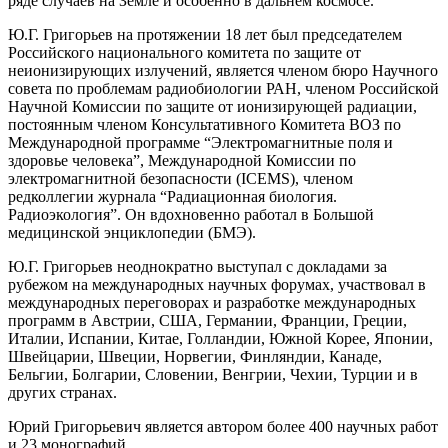
ряде случаев на Земле и особенно в дальнем космосе.
Ю.Г. Григорьев на протяжении 18 лет был председателем
Российского национального комитета по защите от
неионизирующих излучений, является членом бюро Научного
совета по проблемам радиобиологии РАН, членом Российской
Научной Комиссии по защите от ионизирующей радиации,
постоянным членом Консультативного Комитета ВОЗ по
Международной программе “Электромагнитные поля и
здоровье человека”, Международной Комиссии по
электромагнитной безопасности (ICEMS), членом
редколлегии журнала “Радиационная биология.
Радиоэкология”. Он вдохновенно работал в Большой
медицинской энциклопедии (БМЭ).
Ю.Г. Григорьев неоднократно выступал с докладами за
рубежом на международных научных форумах, участвовал в
международных переговорах и разработке международных
программ в Австрии, США, Германии, Франции, Греции,
Италии, Испании, Китае, Голландии, Южной Корее, Японии,
Швейцарии, Швеции, Норвегии, Финляндии, Канаде,
Бельгии, Болгарии, Словении, Венгрии, Чехии, Турции и в
других странах.
Юрий Григорьевич является автором более 400 научных работ
и 23 монографий.