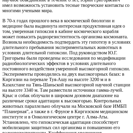
имел возможность установить тесные творческие контакты со
многими учеными мира.
В 70-х годах прошлого века в космической биологии и
медицине была выдвинута интересная продуктивная идея о
том, умеренная гипоксия в кабине космического корабля
может повысить радиорезистентность организма космонавта.
Возникла необходимость подтвердить эту гипотезу в условиях
длительного пребывания экспериментальных животных в
условиях длительной гипоксии. Под руководством Ю.Г.
Григорьева были проведены исследования по модификации
радиобиологических эффектов в условиях длительного
постоянного воздействия умеренной высокогорной гипоксии.
Эксперименты проводились на двух высокогорных базах: в
Киргизии на перевале Туя-Ашу на высоте 3200 м и в
Казахстане на Тянь-Шаньской высокогорной научной станции
на высоте 3340 м. Там разместили источники гамма-лучей.
Крыс и собак облучали в широком дозовом диапазоне на
различные сроки адаптации к высокогорью. Контрольных
животных параллельно облучали на Московской базе ИМБП
“Планерная”, а также в г. Фрунзе в Киргизском медицинском
институте и в Онкологическом центре г. Алма-Аты.
Установлено, что гипоксическая адаптация способствует
мобилизации защитных сил организма и повышению его
радиорезистентности. Коэффициент увеличения