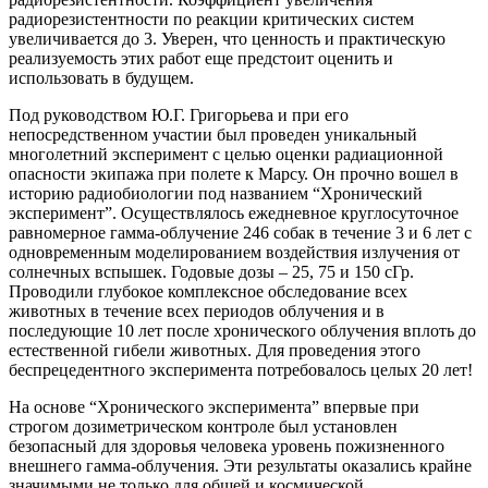
радиорезистентности по реакции критических систем
увеличивается до 3. Уверен, что ценность и практическую
реализуемость этих работ еще предстоит оценить и
использовать в будущем.
Под руководством Ю.Г. Григорьева и при его
непосредственном участии был проведен уникальный
многолетний эксперимент с целью оценки радиационной
опасности экипажа при полете к Марсу. Он прочно вошел в
историю радиобиологии под названием “Хронический
эксперимент”. Осуществлялось ежедневное круглосуточное
равномерное гамма-облучение 246 собак в течение 3 и 6 лет с
одновременным моделированием воздействия излучения от
солнечных вспышек. Годовые дозы – 25, 75 и 150 сГр.
Проводили глубокое комплексное обследование всех
животных в течение всех периодов облучения и в
последующие 10 лет после хронического облучения вплоть до
естественной гибели животных. Для проведения этого
беспрецедентного эксперимента потребовалось целых 20 лет!
На основе “Хронического эксперимента” впервые при
строгом дозиметрическом контроле был установлен
безопасный для здоровья человека уровень пожизненного
внешнего гамма-облучения. Эти результаты оказались крайне
значимыми не только для общей и космической