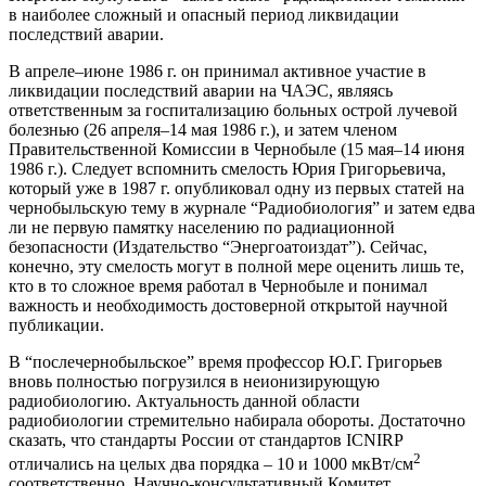
в наиболее сложный и опасный период ликвидации
последствий аварии.
В апреле–июне 1986 г. он принимал активное участие в
ликвидации последствий аварии на ЧАЭС, являясь
ответственным за госпитализацию больных острой лучевой
болезнью (26 апреля–14 мая 1986 г.), и затем членом
Правительственной Комиссии в Чернобыле (15 мая–14 июня
1986 г.). Следует вспомнить смелость Юрия Григорьевича,
который уже в 1987 г. опубликовал одну из первых статей на
чернобыльскую тему в журнале “Радиобиология” и затем едва
ли не первую памятку населению по радиационной
безопасности (Издательство “Энергоатоиздат”). Сейчас,
конечно, эту смелость могут в полной мере оценить лишь те,
кто в то сложное время работал в Чернобыле и понимал
важность и необходимость достоверной открытой научной
публикации.
В “послечернобыльское” время профессор Ю.Г. Григорьев
вновь полностью погрузился в неионизирующую
радиобиологию. Актуальность данной области
радиобиологии стремительно набирала обороты. Достаточно
сказать, что стандарты России от стандартов ICNIRP
2
отличались на целых два порядка – 10 и 1000 мкВт/см
соответственно. Научно-консультативный Комитет