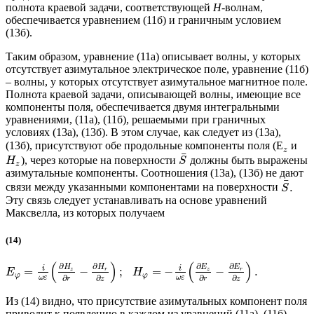
полнота краевой задачи, соответствующей
Н
-волнам,
обеспечивается уравнением (11б) и граничным условием
(13б).
Таким образом, уравнение (11а) описывает волны, у которых
отсутствует азимутальное электрическое поле, уравнение (11б)
– волны, у которых отсутствует азимутальное магнитное поле.
Полнота краевой задачи, описывающей волны, имеющие все
компоненты поля, обеспечивается двумя интегральными
уравнениями, (11а), (11б), решаемыми при граничных
условиях (13а), (13б). В этом случае, как следует из (13а),
(13б), присутствуют обе продольные компоненты поля (
Е
и
z
¯
), через которые на поверхности
должны быть выражены
H
S
z
азимутальные компоненты. Соотношения (13а), (13б) не дают
¯
.
связи между указанными компонентами на поверхности
S
Эту связь следует устанавливать на основе уравнений
Максвелла, из которых получаем
(14)
(
)
(
)
∂
∂
∂
∂
H
H
E
E
i
i
=
−
;
=
−
−
.
z
r
z
r
E
H
φ
φ
∂
∂
∂
∂
ω
ε
ω
ε
r
z
r
z
Из (14) видно, что присутствие азимутальных компонент поля
приводит к появлению в каждом из уравнений (11а), (11б)