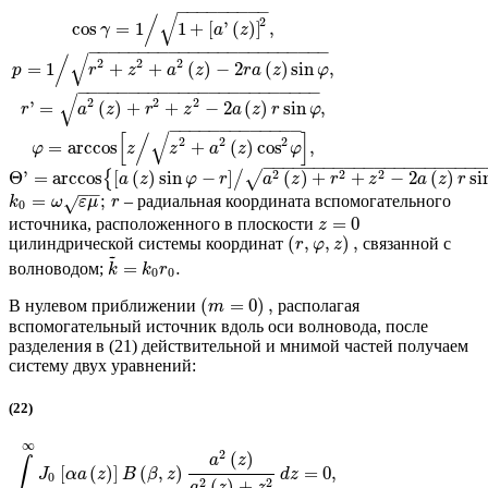
−
−
−
−
−
−
−
−
−
√
/
2
cos
=
1
1
+
[
'
(
)
]
,
γ
a
z
−
−
−
−
−
−
−
−
−
−
−
−
−
−
−
−
−
−
−
−
−
−
−
−
√
/
2
2
2
=
1
+
+
(
)
−
2
(
)
sin
,
p
r
z
a
z
r
a
z
φ
−
−
−
−
−
−
−
−
−
−
−
−
−
−
−
−
−
−
−
−
−
−
−
−
√
2
2
2
'
=
(
)
+
+
−
2
(
)
sin
,
r
a
z
r
z
a
z
r
φ
−
−
−
−
−
−
−
−
−
−
−
−
−
√
[
/
]
2
2
2
=
arccos
+
(
)
cos
,
φ
z
z
a
z
φ
−
−
−
−
−
−
−
−
−
−
−
−
−
−
−
−
−
−
−
−
−
−
2
2
2
Θ
'
=
arccos
[
(
)
sin
−
]
(
)
+
+
−
2
(
)
si
√
{
/
a
z
φ
r
a
z
r
z
a
z
r
−
−
=
;
– радиальная координата вспомогательного
k
ω
√
ε
μ
r
0
=
0
источника, расположенного в плоскости
z
(
,
,
)
,
цилиндрической системы координат
связанной с
r
φ
z
~
=
.
волноводом;
k
k
r
0
0
(
=
0
)
,
В нулевом приближении
располагая
m
вспомогательный источник вдоль оси волновода, после
разделения в (21) действительной и мнимой частей получаем
систему двух уравнений:
(22)
∞
2
(
)
a
z
∫
[
(
)
]
(
,
)
=
0
,
J
α
a
z
B
β
z
d
z
0
2
2
(
)
+