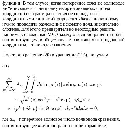
функции. В том случае, когда поперечное сечение волновода
не “вписывается” ни в одну из ортогональных систем
координат (т.е. границы сечения не совпадают с
координатными линиями), определить базис, по которому
нужно проводить разложение искомого поля, значительно
сложнее. Для этого предварительно необходимо решить,
например, с помощью МЧО задачу о распространении поля в
соответствующем, в общем случае, зависящем от продольной
координаты, волноводе сравнения.
Подставив решение (20) в уравнение (11б), получаем
(21)
∞
2
π
∞
∫
∫
∑
[
(
)
]
sin
(
)
cos
×
A
J
α
a
z
z
φ
a
z
γ
0
m
m
=
−
∞
m
−
∞
0
−
−
−
−
−
−
−
−
−
−
−
−
−
√
2
2
2
×
(
)
cos
+
exp
(
−
)
×
a
z
φ
z
i
β
z
m
2
×
+
sin
Θ
'
exp
(
−
'
)
=
0
,
(
)
p
i
k
p
i
k
r
d
z
d
φ
0
0
где α
– поперечное волновое число волновода сравнения,
m
соответствующее
m
-й пространственной гармонике;