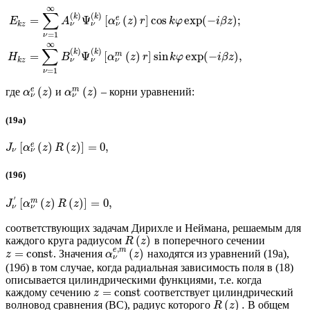
∞
∑
(
)
(
)
k
k
=
Ψ
[
(
)
]
cos
exp
(
−
)
;
e
E
A
α
z
r
k
φ
i
β
z
ν
ν
ν
k
z
=
1
ν
∞
∑
(
)
(
)
k
k
=
Ψ
[
(
)
]
sin
exp
(
−
)
,
m
H
B
α
z
r
k
φ
i
β
z
ν
ν
ν
k
z
=
1
ν
(
)
(
)
e
m
где
и
– корни уравнений:
α
z
α
z
ν
ν
(19а)
[
(
)
(
)
]
=
0
,
e
J
α
z
R
z
ν
ν
(19б)
′
[
(
)
(
)
]
=
0
,
m
J
α
z
R
z
ν
ν
соответствующих задачам Дирихле и Неймана, решаемым для
(
)
каждого круга радиусом
в поперечного сечении
R
z
,
e
m
=
const
(
)
. Значения
находятся из уравнений (19а),
z
α
z
ν
(19б) в том случае, когда радиальная зависимость поля в (18)
описывается цилиндрическими функциями, т.е. когда
=
const
каждому сечению
соответствует цилиндрический
z
(
)
.
волновод сравнения (ВС), радиус которого
В общем
R
z