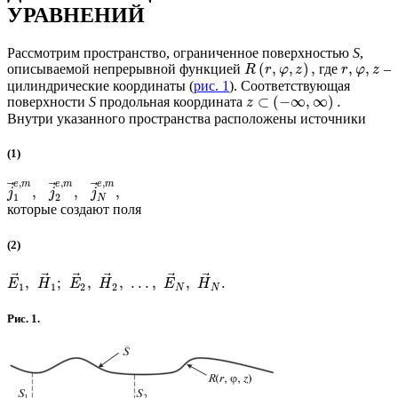
УРАВНЕНИЙ
Рассмотрим пространство, ограниченное поверхностью
S
,
(
,
,
)
,
,
,
описываемой непрерывной функцией
где
–
R
r
φ
z
r
φ
z
цилиндрические координаты (
рис. 1
). Соответствующая
⊂
(
−
∞
,
∞
)
.
поверхности
S
продольная координата
z
Внутри указанного пространства расположены источники
(1)
,
,
,
e
m
e
m
e
m
⃗
⃗
⃗
,
,
,
j
j
j
1
2
N
которые создают поля
(2)
⃗
⃗
⃗
⃗
⃗
⃗
,
;
,
,
.
.
.
,
,
.
E
H
E
H
E
H
1
1
2
2
N
N
Рис. 1.