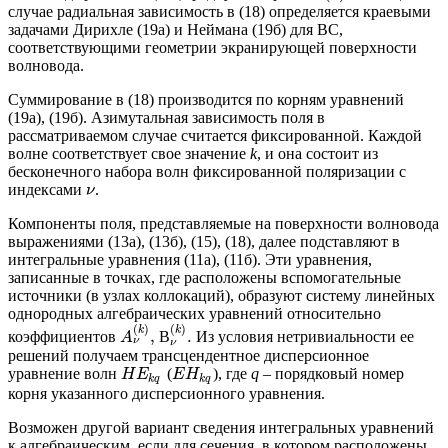
случае радиальная зависимость в (18) определяется краевыми
задачами Дирихле (19а) и Неймана (19б) для ВС,
соответствующими геометрии экранирующей поверхности
волновода.
Суммирование в (18) производится по корням уравнений
(19а), (19б). Азимутальная зависимость поля в
рассматриваемом случае считается фиксированной. Каждой
волне соответствует свое значение
k
, и она состоит из
бесконечного набора волн фиксированной поляризации с
индексами
.
ν
Компоненты поля, представляемые на поверхности волновода
выражениями (13а), (13б), (15), (18), далее подставляют в
интегральные уравнения (11а), (11б). Эти уравнения,
записанные в точках, где расположены вспомогательные
источники (в узлах коллокаций), образуют систему линейных
однородных алгебраических уравнений относительно
(
)
(
)
k
k
,
.
коэффициентов
В
Из условия нетривиальности ее
A
ν
ν
решений получаем трансцендентное дисперсионное
уравнение волн
(
), где
q
– порядковый номер
H
E
E
H
k
q
k
q
корня указанного дисперсионного уравнения.
Возможен другой вариант сведения интегральных уравнений
к алгебраическим, если для сечения, в котором расположены