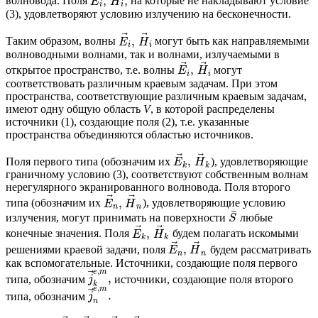
,
,
волновода. Поля
на которые не накладывают условие
E
H
i
i
(3), удовлетворяют условию излучению на бесконечности.
⃗
⃗
,
Таким образом, волны
могут быть как направляемыми
E
H
i
i
волноводными волнами, так и волнами, излучаемыми в
⃗
⃗
,
открытое пространство, т.е. волны
могут
E
H
i
i
соответствовать различным краевым задачам. При этом
пространства, соответствующие различным краевым задачам,
имеют одну общую область
V
, в которой распределены
источники (1), создающие поля (2), т.е. указанные
пространства объединяются областью источников.
⃗
⃗
,
Поля первого типа (обозначим их
), удовлетворяющие
E
H
k
k
граничному условию (3), соответствуют собственным волнам
нерегулярного экранированного волновода. Поля второго
⃗
⃗
,
типа (обозначим их
), удовлетворяющие условию
E
H
n
n
¯
излучения, могут принимать на поверхности
любые
S
⃗
⃗
,
конечные значения. Поля
будем полагать искомыми
E
H
k
k
⃗
⃗
,
решениями краевой задачи, поля
будем рассматривать
E
H
n
n
как вспомогательные. Источники, создающие поля первого
,
e
m
⃗
,
типа, обозначим
источники, создающие поля второго
j
k
,
e
m
⃗
.
типа, обозначим
j
n