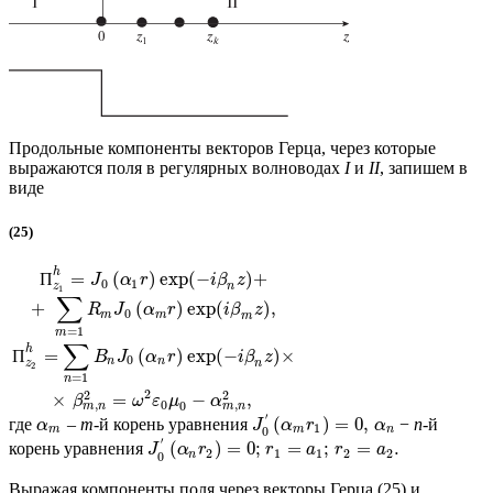
Продольные компоненты векторов Герца, через которые
выражаются поля в регулярных волноводах
I
и
II
, запишем в
виде
(25)
h
=
(
)
exp
(
−
)
+
П
J
α
r
i
β
z
0
1
n
z
1
∑
+
(
)
exp
(
)
,
R
J
α
r
i
β
z
0
m
m
m
=
1
m
∑
h
=
(
)
exp
(
−
)
×
П
B
J
α
r
i
β
z
0
n
n
n
z
2
=
1
n
2
2
2
×
=
−
,
β
ω
ε
μ
α
,
,
0
0
m
n
m
n
′
(
)
=
0
,
где
–
m
-й корень уравнения
−
n
-й
α
J
α
r
α
1
m
m
n
0
′
(
)
=
0
;
=
;
=
.
корень уравнения
J
α
r
r
a
r
a
2
1
1
2
2
n
0
Выражая компоненты поля через векторы Герца (25) и