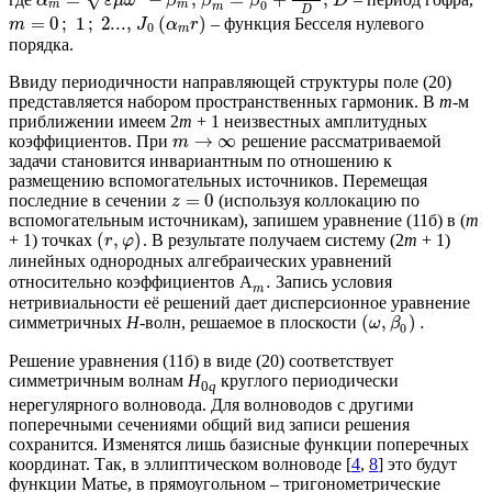
α
ε
μ
ω
β
β
β
D
0
m
m
m
D
=
0
;
1
;
2...
,
(
)
– функция Бесселя нулевого
m
J
α
r
0
m
порядка.
Ввиду периодичности направляющей структуры поле (20)
представляется набором пространственных гармоник. В
m
-м
приближении имеем 2
m
+ 1 неизвестных амплитудных
→
∞
коэффициентов. При
решение рассматриваемой
m
задачи становится инвариантным по отношению к
размещению вспомогательных источников. Перемещая
=
0
последние в сечении
(используя коллокацию по
z
вспомогательным источникам), запишем уравнение (11б) в (
m
(
,
)
+ 1) точках
. В результате получаем систему (2
m
+ 1)
r
φ
линейных однородных алгебраических уравнений
.
относительно коэффициентов
А
Запись условия
m
нетривиальности её решений дает дисперсионное уравнение
(
,
)
.
симметричных
Н
-волн, решаемое в плоскости
ω
β
0
Решение уравнения (11б) в виде (20) соответствует
симметричным волнам
Н
круглого периодически
0
q
нерегулярного волновода. Для волноводов с другими
поперечными сечениями общий вид записи решения
сохранится. Изменятся лишь базисные функции поперечных
координат. Так, в эллиптическом волноводе [
4
,
8
] это будут
функции Матье, в прямоугольном – тригонометрические