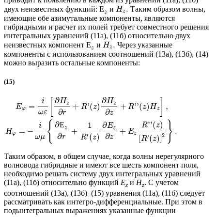
.
двух неизвестных функций:
Е
и
Таким образом волны,
H
z
z
имеющие обе азимутальные компоненты, являются
гибридными и расчет их полей требует совместного решения
интегральных уравнений (11а), (11б) относительно двух
.
неизвестных компонент
Е
и
Через указанные
H
z
z
компоненты с использованием соотношений (13а), (13б), (14)
можно выразить остальные компоненты:
(15)
∂
∂
[
]
i
H
H
z
z
=
+
'
(
)
+
''
(
)
,
E
R
z
R
z
H
φ
z
∂
∂
ω
ε
r
z
{
}
''
(
)
∂
1
∂
Е
R
z
i
E
z
z
=
−
+
+
.
H
E
φ
z
′
2
∂
∂
(
)
ω
μ
r
z
′
R
z
[
(
)
]
R
z
Таким образом, в общем случае, когда волны нерегулярного
волновода гибридные и имеют все шесть компонент поля,
необходимо решать систему двух интегральных уравнений
(11а), (11б) относительно функций
E
и
H
. С учетом
z
z
соотношений (13а), (13б)–(15) уравнения (11а), (11б) следует
рассматривать как интегро-дифференциальные. При этом в
подынтегральных выражениях указанные функции