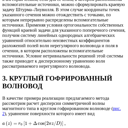
вспомогательные источники, можно сформулировать краевую
задачу Штурма–Лиувилля. В этом случае координаты точек
указанного сечения можно отождествить с точками, по
которым непрерывно распределены вспомогательные
источники. Применяя условия ортогональности собственных
функций краевой задачи для указанного поперечного сечения,
получим систему линейных однородных алгебраических
уравнений относительно неизвестных коэффициентов
разложений полей волн нерегулярного волновода и поля в
сечении, в котором расположены вспомогательные
источники. Условие нетривиальности решений этой системы
также приводит к дисперсионному уравнению волн
рассматриваемого нерегулярного волновода.
3. КРУГЛЫЙ ГОФРИРОВАННЫЙ
ВОЛНОВОД
В качестве примера реализации предлагаемого метода
рассмотрим расчет дисперсии симметричной волны
магнитного типа в круглом гофрированном волноводе (
рис.
2
), уравнение поверхности которого имеет вид
(
)
=
[
1
+
Δ
cos
(
2
/
)
]
,
a
z
r
π
z
D
0