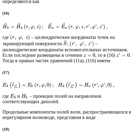
определяются как
(16)
⃗
⃗
⃗
⃗
=
(
,
,
)
;
=
(
,
,
,
'
,
'
,
'
)
,
H
H
r
φ
z
E
E
r
φ
z
r
φ
z
k
k
n
n
(
,
,
)
где
– цилиндрические координаты точек на
r
φ
z
¯
;
(
'
,
'
,
'
)
экранирующей поверхности
–
S
r
φ
z
цилиндрические координаты вспомогательных источников.
=
0
,
'
=
0.
Если последние размещены в сечении
то в (16)
z
z
Тогда в правых частях уравнений (11а), (11б) имеем
(17)
⃗
⃗
=
(
,
,
0
)
;
=
(
'
,
'
,
0
)
,
(
)
(
)
E
r
E
r
φ
H
r
H
r
φ
e
m
k
j
k
k
j
n
n
n
где
и
– проекции полей на направления
E
H
k
k
соответствующих диполей.
Продольные компоненты полей волн, распространяющихся в
нерегулярном волноводе, представим в виде
(18)