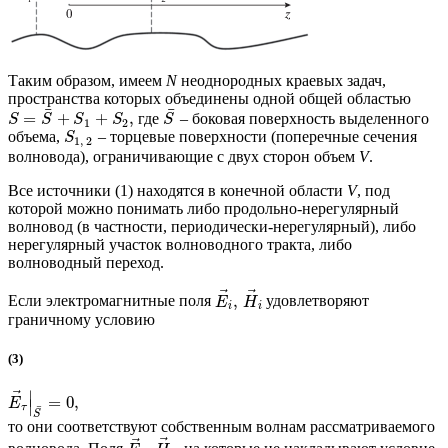
Таким образом, имеем
N
неоднородных краевых задач,
пространства которых объединены одной общей областью
¯
¯
=
+
+
,
где
– боковая поверхность выделенного
S
S
S
S
S
1
2
объема,
– торцевые поверхности (поперечные сечения
S
1
,
2
волновода), ограничивающие с двух сторон объем
V
.
Все источники (1) находятся в конечной области
V
, под
которой можно понимать либо продольно-нерегулярный
волновод (в частности, периодически-нерегулярный), либо
нерегулярный участок волноводного тракта, либо
волноводный переход.
⃗
⃗
,
Если электромагнитные поля
удовлетворяют
E
H
i
i
граничному условию
(3)
⃗
∣
=
0
,
E
∣
τ
¯
S
то они соответствуют собственным волнам рассматриваемого
⃗
⃗