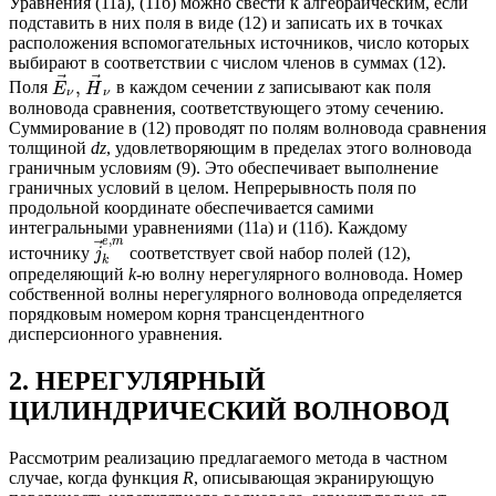
Уравнения (11а), (11б) можно свести к алгебраическим, если
подставить в них поля в виде (12) и записать их в точках
расположения вспомогательных источников, число которых
выбирают в соответствии с числом членов в суммах (12).
⃗
⃗
,
Поля
в каждом сечении
z
записывают как поля
E
H
ν
ν
волновода сравнения, соответствующего этому сечению.
Суммирование в (12) проводят по полям волновода сравнения
толщиной
dz
, удовлетворяющим в пределах этого волновода
граничным условиям (9). Это обеспечивает выполнение
граничных условий в целом. Непрерывность поля по
продольной координате обеспечивается самими
интегральными уравнениями (11а) и (11б). Каждому
,
e
m
⃗
источнику
соответствует свой набор полей (12),
j
k
определяющий
k
-ю волну нерегулярного волновода. Номер
собственной волны нерегулярного волновода определяется
порядковым номером корня трансцендентного
дисперсионного уравнения.
2. НЕРЕГУЛЯРНЫЙ
ЦИЛИНДРИЧЕСКИЙ ВОЛНОВОД
Рассмотрим реализацию предлагаемого метода в частном
случае, когда функция
R
, описывающая экранирующую