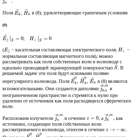
.
j
n
⃗
⃗
,
Поля
в (8), удовлетворяющие граничным условиям
E
H
k
k
(9)
⃗
∣
∣
=
0
;
=
0
∣
∣
E
H
¯
¯
⊥
∥
S
S
(
− касательная составляющая электрического поля;
−
E
H
⊥
∥
нормальная составляющая магнитного поля), можно
рассматривать как поля собственных волн в волноводе с
¯
идеально проводящей экранирующей поверхностью
. В
S
решаемой задаче эти поля будут искомыми полями
0
0
⃗
⃗
⃗
,
,
нерегулярного волновода. Поля
в (8) являются
E
H
E
n
k
k
,
e
m
⃗
вспомогательными. Они создаются диполями
в
j
,
k
n
неограниченном пространстве и стремятся к нулю при
удалении от источников как поля расходящихся сферических
волн.
,
,
e
m
e
m
⃗
⃗
=
0
,
,
Расположим излучатели
в сечении
а
как
j
z
j
n
k
источники, создающие поля собственных волн
→
−
∞
.
рассматриваемого волновода, отнесем в сечение
z
0
0
⃗
⃗