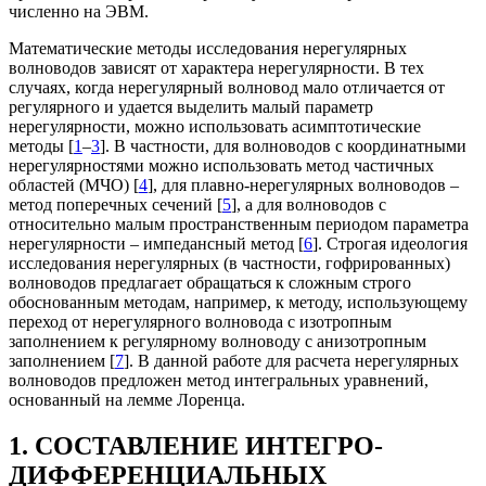
численно на ЭВМ.
Математические методы исследования нерегулярных
волноводов зависят от характера нерегулярности. В тех
случаях, когда нерегулярный волновод мало отличается от
регулярного и удается выделить малый параметр
нерегулярности, можно использовать асимптотические
методы [
1
–
3
]. В частности, для волноводов с координатными
нерегулярностями можно использовать метод частичных
областей (МЧО) [
4
], для плавно-нерегулярных волноводов –
метод поперечных сечений [
5
], а для волноводов с
относительно малым пространственным периодом параметра
нерегулярности – импедансный метод [
6
]. Строгая идеология
исследования нерегулярных (в частности, гофрированных)
волноводов предлагает обращаться к сложным строго
обоснованным методам, например, к методу, использующему
переход от нерегулярного волновода с изотропным
заполнением к регулярному волноводу с анизотропным
заполнением [
7
]. В данной работе для расчета нерегулярных
волноводов предложен метод интегральных уравнений,
основанный на лемме Лоренца.
1. СОСТАВЛЕНИЕ ИНТЕГРО-
ДИФФЕРЕНЦИАЛЬНЫХ