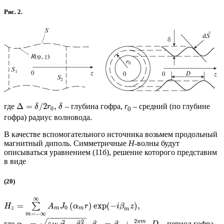
Рис. 2.
Δ
=
/
2
,
где
– глубина гофра,
r
– средний (по глубине
δ
r
δ
0
0
гофра) радиус волновода.
В качестве вспомогательного источника возьмем продольный
магнитный диполь. Симметричные
Н
-волны будут
описываться уравнением (11б), решение которого представим
в виде
(20)
∞
=
(
)
exp
(
−
)
,
∑
H
A
J
α
r
i
β
z
0
z
m
m
m
=
−
∞
m
−
−
−
−
−
−
−
−
−
2
2
√
π
m
2
=
−
,
=
+
,
где
– период гофра,