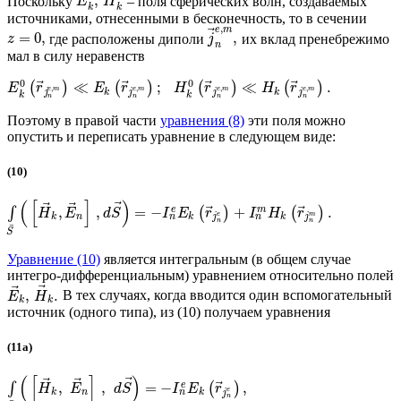
,
Поскольку
– поля сферических волн, создаваемых
E
H
k
k
источниками, отнесенными в бесконечность, то в сечении
,
e
m
⃗
=
0
,
,
где расположены диполи
их вклад пренебрежимо
z
j
n
мал в силу неравенств
0
0
⃗
⃗
⃗
⃗
≪
;
≪
.
(
)
(
)
(
)
(
)
E
r
E
r
H
r
H
r
,
,
,
,
e
m
e
m
e
m
e
m
j
k
j
j
k
j
k
k
n
n
n
n
Поэтому в правой части
уравнения (8)
эти поля можно
опустить и переписать уравнение в следующем виде:
(10)
(
[
]
)
⃗
⃗
⃗
⃗
⃗
,
,
=
−
+
.
e
m
∫
(
)
(
)
H
E
d
S
I
E
r
I
H
r
e
m
n
n
k
n
k
j
k
j
n
n
¯
S
Уравнение (10)
является интегральным (в общем случае
интегро-дифференциальным) уравнением относительно полей
⃗
⃗
,
.
В тех случаях, когда вводится один вспомогательный
E
H
k
k
источник (одного типа), из (10) получаем уравнения
(11а)
(
[
]
)
⃗
⃗
⃗
⃗
,
,
=
−
,
e
∫
(
)
H
E
d
S
I
E
r
e
n
k
n
k
j
n