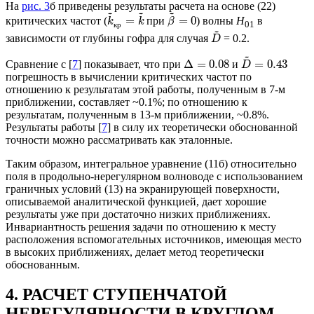
На
рис. 3
б приведены результаты расчета на основе (22)
~
~
~
=
=
0
критических частот (
при
) волны
Н
в
k
k
β
01
к
р
~
зависимости от глубины гофра для случая
= 0.2.
D
~
Δ
=
0.08
=
0.43
Сравнение с [
7
] показывает, что при
и
D
погрешность в вычислении критических частот по
отношению к результатам этой работы, полученным в 7-м
приближении, составляет ~0.1%; по отношению к
результатам, полученным в 13-м приближении, ~0.8%.
Результаты работы [
7
] в силу их теоретически обоснованной
точности можно рассматривать как эталонные.
Таким образом, интегральное уравнение (11б) относительно
поля в продольно-нерегулярном волноводе с использованием
граничных условий (13) на экранирующей поверхности,
описываемой аналитической функцией, дает хорошие
результаты уже при достаточно низких приближениях.
Инвариантность решения задачи по отношению к месту
расположения вспомогательных источников, имеющая место
в высоких приближениях, делает метод теоретически
обоснованным.
4. РАСЧЕТ СТУПЕНЧАТОЙ
НЕРЕГУЛЯРНОСТИ В КРУГЛОМ