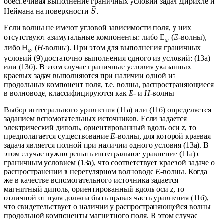
обеспечивая выполнение граничных условий задач Дирихле и
¯
.
Неймана на поверхности
S
Если волны не имеют угловой зависимости поля, у них
отсутствуют азимутальные компоненты: либо
Е
(
Е
-волны),
φ
либо
Н
(
Н
-волны). При этом для выполнения граничных
φ
условий (9) достаточно выполнения одного из условий: (13а)
или (13б). В этом случае граничные условия указанных
краевых задач выполняются при наличии одной из
продольных компонент поля, т.е. волны, распространяющиеся
в волноводе, классифицируются как
Е-
и
Н-
волны.
Выбор интегрального уравнения (11а) или (11б) определяется
заданием вспомогательных источников. Если задается
электрический диполь, ориентированный вдоль оси
z
, то
предполагается существование
Е
-волны, для которой краевая
задача является полной при наличии одного условия (13а). В
этом случае нужно решать интегральное уравнение (11а) с
граничным условием (13а), что соответствует краевой задаче о
распространении в нерегулярном волноводе
Е
-волны. Когда
же в качестве вспомогательного источника задается
магнитный диполь, ориентированный вдоль оси
z
, то
отличной от нуля должна быть правая часть уравнения (11б),
что свидетельствует о наличии у распространяющейся волны
продольной компоненты магнитного поля. В этом случае