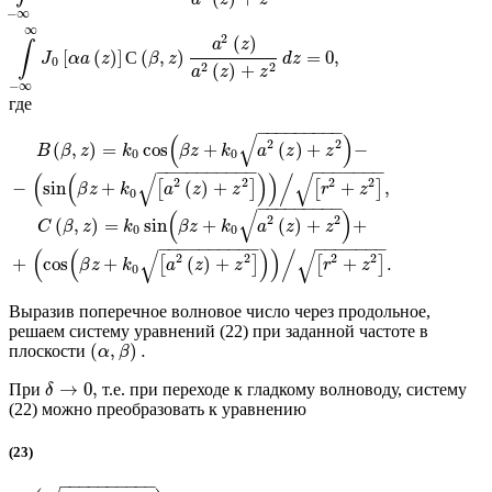
a
z
z
−
∞
∞
2
(
)
a
z
∫
[
(
)
]
(
,
)
=
0
,
С
J
α
a
z
β
z
d
z
0
2
2
(
)
+
a
z
z
−
∞
где
−
−
−
−
−
−
−
−
−
√
(
)
2
2
(
,
)
=
cos
+
(
)
+
−
B
β
z
k
β
z
k
a
z
z
0
0
−
−
−
−
−
−
−
−
−
−
−
−
−
−
−
−
−
(
(
)
)
/
√
√
2
2
2
2
−
sin
+
(
)
+
+
,
[
]
[
]
β
z
k
a
z
z
r
z
0
−
−
−
−
−
−
−
−
−
√
(
)
2
2
(
,
)
=
sin
+
(
)
+
+
C
β
z
k
β
z
k
a
z
z
0
0
−
−
−
−
−
−
−
−
−
−
−
−
−
−
−
−
−
(
(
)
)
/
√
√
2
2
2
2
+
cos
+
(
)
+
+
.
[
]
[
]
β
z
k
a
z
z
r
z
0
Выразив поперечное волновое число через продольное,
решаем систему уравнений (22) при заданной частоте в
(
,
)
.
плоскости
α
β
→
0
,
При
т.е. при переходе к гладкому волноводу, систему
δ
(22) можно преобразовать к уравнению
(23)
−
−
−
−
−
−
−
−
−
−