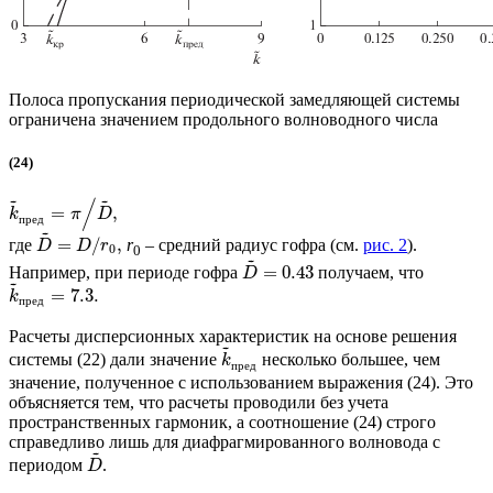
Полоса пропускания периодической замедляющей системы
ограничена значением продольного волноводного числа
(24)
~
~
/
=
,
k
π
D
п
р
е
д
~
=
/
,
где
r
– средний радиус гофра (см.
рис. 2
).
D
D
r
0
0
~
=
0.43
Например, при периоде гофра
получаем, что
D
~
=
7.3.
k
п
р
е
д
Расчеты дисперсионных характеристик на основе решения
~
системы (22) дали значение
несколько большее, чем
k
п
р
е
д
значение, полученное с использованием выражения (24). Это
объясняется тем, что расчеты проводили без учета
пространственных гармоник, а соотношение (24) строго
справедливо лишь для диафрагмированного волновода с
~
периодом
.
D