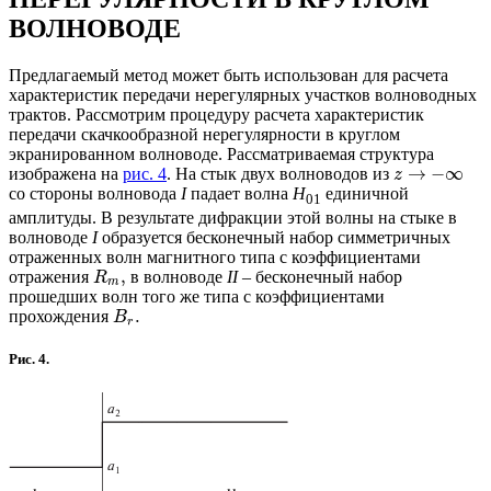
ВОЛНОВОДЕ
Предлагаемый метод может быть использован для расчета
характеристик передачи нерегулярных участков волноводных
трактов. Рассмотрим процедуру расчета характеристик
передачи скачкообразной нерегулярности в круглом
экранированном волноводе. Рассматриваемая структура
→
−
∞
изображена на
рис. 4
. На стык двух волноводов из
z
со стороны волновода
I
падает волна
Н
единичной
01
амплитуды. В результате дифракции этой волны на стыке в
волноводе
I
образуется бесконечный набор симметричных
отраженных волн магнитного типа с коэффициентами
,
отражения
в волноводе
II
– бесконечный набор
R
m
прошедших волн того же типа с коэффициентами
.
прохождения
B
r
Рис. 4.