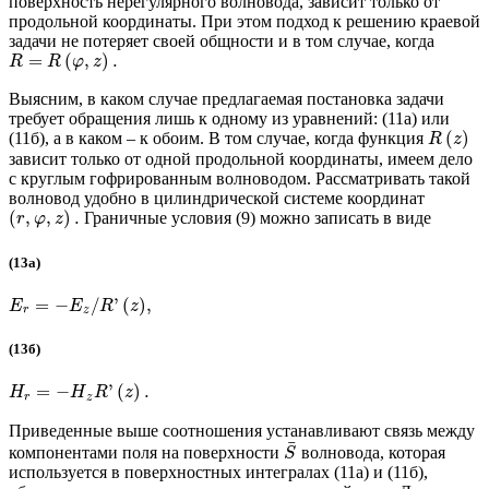
поверхность нерегулярного волновода, зависит только от
продольной координаты. При этом подход к решению краевой
задачи не потеряет своей общности и в том случае, когда
=
(
,
)
.
R
R
φ
z
Выясним, в каком случае предлагаемая постановка задачи
требует обращения лишь к одному из уравнений: (11а) или
(
)
(11б), а в каком – к обоим. В том случае, когда функция
R
z
зависит только от одной продольной координаты, имеем дело
с круглым гофрированным волноводом. Рассматривать такой
волновод удобно в цилиндрической системе координат
(
,
,
)
.
Граничные условия (9) можно записать в виде
r
φ
z
(13а)
=
−
/
'
(
)
,
E
E
R
z
r
z
(13б)
=
−
'
(
)
.
H
H
R
z
r
z
Приведенные выше соотношения устанавливают связь между
¯
компонентами поля на поверхности
волновода, которая
S
используется в поверхностных интегралах (11а) и (11б),