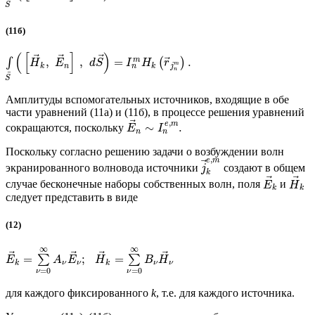
¯
S
(11б)
(
[
]
)
⃗
⃗
⃗
⃗
,
,
=
.
m
∫
(
)
H
E
d
S
I
H
r
m
n
k
n
k
j
n
¯
S
Амплитуды вспомогательных источников, входящие в обе
части уравнений (11а) и (11б), в процессе решения уравнений
⃗
,
e
m
∼
.
сокращаются, поскольку
E
I
n
n
Поскольку согласно решению задачи о возбуждении волн
,
e
m
⃗
экранированного волновода источники
создают в общем
j
k
⃗
⃗
случае бесконечные наборы собственных волн, поля
и
E
H
k
k
следует представить в виде
(12)
∞
∞
⃗
⃗
⃗
⃗
=
;
=
∑
∑
E
A
E
H
B
H
k
ν
ν
k
ν
ν
=
0
=
0
ν
ν
для каждого фиксированного
k
, т.е. для каждого источника.