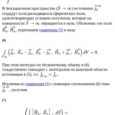
V
,
e
m
¯
⃗
→
∞
В безграничном пространстве (
) источники
S
j
k
создадут поля расходящихся сферических волн,
удовлетворяющих условию излучения, которые на
¯
→
∞
поверхности
обращаются в нуль. Обозначив эти поля
S
0
0
⃗
⃗
,
,
перепишем
уравнение (5)
в виде
E
H
k
k
(6)
0
0
(
)
e
e
m
m
⃗
⃗
⃗
⃗
⃗
⃗
⃗
⃗
,
−
,
−
,
+
,
=
0.
∫
j
E
j
E
j
H
j
H
d
V
n
n
k
n
k
k
n
k
∞
V
При этом интеграл по бесконечному объему в (6)
тождественно совпадает с интегралом по конечной области
≡
.
источников в (5), т.е.
∫
∫
∞
V
V
Исключая из
уравнения (5)
с помощью соотношения (6) токи
,
e
m
⃗
,
получим
j
k
(7)
∫
(
[
]
)
⃗
⃗
⃗
,
,
=
H
E
d
S
k
n