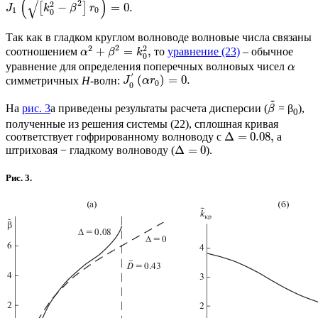
√
(
)
2
2
−
=
0.
[
]
J
k
β
r
1
0
0
Так как в гладком круглом волноводе волновые числа связаны
2
2
2
+
=
,
соотношением
то
уравнение (23)
– обычное
α
β
k
0
уравнение для определения поперечных волновых чисел
α
′
(
)
=
0.
симметричных
Н
-волн:
J
α
r
0
0
~
На
рис. 3
а приведены результаты расчета дисперсии (
= β
),
β
0
полученные из решения системы (22), сплошная кривая
Δ
=
0.08
,
соответствует гофрированному волноводу с
а
Δ
=
0
штриховая − гладкому волноводу (
).
Рис. 3.