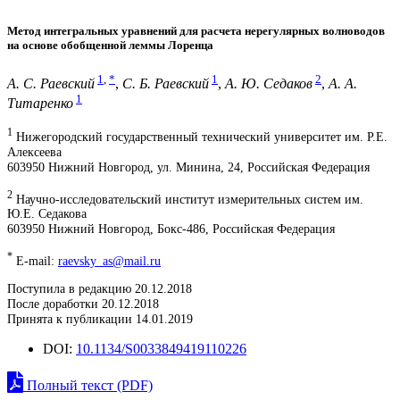
Метод интегральных уравнений для расчета нерегулярных волноводов
на основе обобщенной леммы Лоренца
1
,
*
1
2
А. С. Раевский
,
С. Б. Раевский
,
А. Ю. Седаков
,
А. А.
1
Титаренко
1
Нижегородский государственный технический университет им. Р.Е.
Алексеева
603950 Нижний Новгород, ул. Минина, 24, Российская Федерация
2
Научно-исследовательский институт измерительных систем им.
Ю.Е. Седакова
603950 Нижний Новгород, Бокс-486, Российская Федерация
*
E-mail:
raevsky_as@mail.ru
Поступила в редакцию 20.12.2018
После доработки 20.12.2018
Принята к публикации 14.01.2019
DOI:
10.1134/S0033849419110226
Полный текст (PDF)