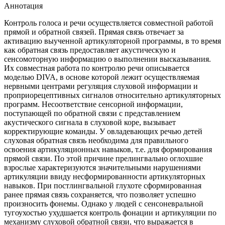
Аннотация
Контроль голоса и речи осуществляется совместной работой
прямой и обратной связей. Прямая связь отвечает за
активацию выученной артикуляторной программы, в то время
как обратная связь предоставляет акустическую и
сенсомоторную информацию о выполнении высказывания.
Их совместная работа по контролю речи описывается
моделью DIVA, в основе которой лежит осуществляемая
нервными центрами регуляция слуховой информации и
проприорецептивных сигналов относительно артикуляторных
программ. Несоответствие сенсорной информации,
поступающей по обратной связи с представлением
акустического сигнала в слуховой коре, вызывает
корректирующие команды. У овладевающих речью детей
слуховая обратная связь необходима для правильного
освоения артикуляционных навыков, т.е. для формирования
прямой связи. По этой причине прелингвально оглохшие
взрослые характеризуются значительными нарушениями
артикуляции ввиду несформированности артикуляторных
навыков. При постлингвальной глухоте сформированная
ранее прямая связь сохраняется, что позволяет успешно
произносить фонемы. Однако у людей с сенсоневральной
тугоухостью ухудшается контроль фонации и артикуляции по
механизму слуховой обратной связи, что выражается в