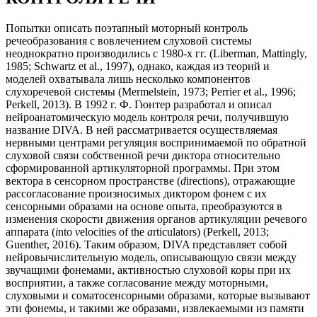
Попытки описать поэтапный моторный контроль
речеобразования с вовлечением слуховой системы
неоднократно производились с 1980-х гг. (Liberman, Mattingly,
1985; Schwartz et al., 1997), однако, каждая из теорий и
моделей охватывала лишь несколько компонентов
слухоречевой системы (Mermelstein, 1973; Perrier et al., 1996;
Perkell, 2013). В 1992 г. Ф. Гюнтер разработал и описал
нейроанатомическую модель контроля речи, получившую
название DIVA. В ней рассматривается осуществляемая
нервными центрами регуляция воспринимаемой по обратной
слуховой связи собственной речи диктора относительно
сформированной артикуляторной программы. При этом
вектора в сенсорном пространстве (
d
irections), отражающие
рассогласование произносимых диктором фонем с их
сенсорными образами на основе опыта, преобразуются в
изменения скорости движения органов артикуляции речевого
аппарата (
i
nto
v
elocities of the
a
rticulators) (Perkell, 2013;
Guenther, 2016). Таким образом, DIVA представляет собой
нейровычислительную модель, описывающую связи между
звучащими фонемами, активностью слуховой коры при их
восприятии, а также согласование между моторными,
слуховыми и соматосенсорными образами, которые вызывают
эти фонемы, и такими же образами, извлекаемыми из памяти