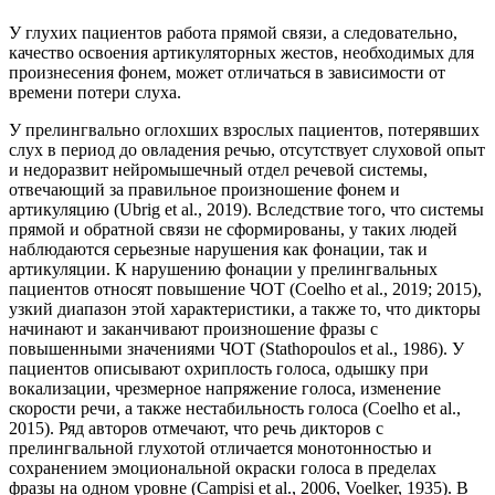
У глухих пациентов работа прямой связи, а следовательно,
качество освоения артикуляторных жестов, необходимых для
произнесения фонем, может отличаться в зависимости от
времени потери слуха.
У прелингвально оглохших взрослых пациентов, потерявших
слух в период до овладения речью, отсутствует слуховой опыт
и недоразвит нейромышечный отдел речевой системы,
отвечающий за правильное произношение фонем и
артикуляцию (Ubrig et al., 2019). Вследствие того, что системы
прямой и обратной связи не сформированы, у таких людей
наблюдаются серьезные нарушения как фонации, так и
артикуляции. К нарушению фонации у прелингвальных
пациентов относят повышение ЧОТ (Coelho et al., 2019; 2015),
узкий диапазон этой характеристики, а также то, что дикторы
начинают и заканчивают произношение фразы с
повышенными значениями ЧОТ (Stathopoulos et al., 1986). У
пациентов описывают охриплость голоса, одышку при
вокализации, чрезмерное напряжение голоса, изменение
скорости речи, а также нестабильность голоса (Coelho et al.,
2015). Ряд авторов отмечают, что речь дикторов с
прелингвальной глухотой отличается монотонностью и
сохранением эмоциональной окраски голоса в пределах
фразы на одном уровне (Campisi et al., 2006, Voelker, 1935). В