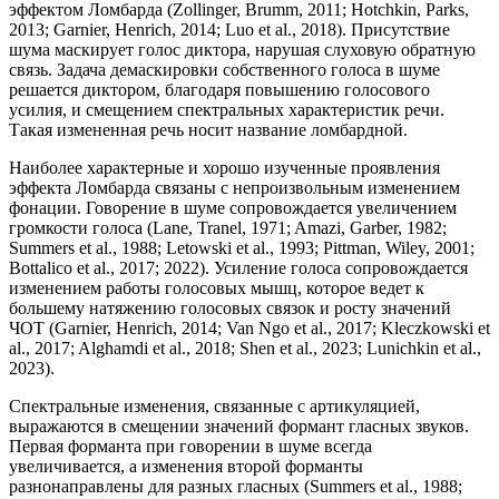
эффектом Ломбарда (Zollinger, Brumm, 2011; Hotchkin, Parks,
2013; Garnier, Henrich, 2014; Luo et al., 2018). Присутствие
шума маскирует голос диктора, нарушая слуховую обратную
связь. Задача демаскировки собственного голоса в шуме
решается диктором, благодаря повышению голосового
усилия, и смещением спектральных характеристик речи.
Такая измененная речь носит название ломбардной.
Наиболее характерные и хорошо изученные проявления
эффекта Ломбарда связаны с непроизвольным изменением
фонации. Говорение в шуме сопровождается увеличением
громкости голоса (Lane, Tranel, 1971; Amazi, Garber, 1982;
Summers et al., 1988; Letowski et al., 1993; Pittman, Wiley, 2001;
Bottalico et al., 2017; 2022). Усиление голоса сопровождается
изменением работы голосовых мышц, которое ведет к
большему натяжению голосовых связок и росту значений
ЧОТ (Garnier, Henrich, 2014; Van Ngo et al., 2017; Kleczkowski et
al., 2017; Alghamdi et al., 2018; Shen et al., 2023; Lunichkin et al.,
2023).
Спектральные изменения, связанные с артикуляцией,
выражаются в смещении значений формант гласных звуков.
Первая форманта при говорении в шуме всегда
увеличивается, а изменения второй форманты
разнонаправлены для разных гласных (Summers et al., 1988;