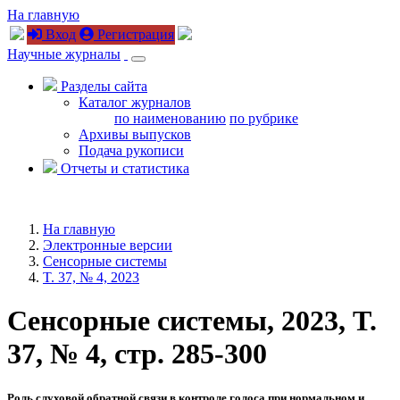
На главную
Вход
Регистрация
Научные журналы
Разделы сайта
Каталог журналов
по наименованию
по рубрике
Архивы выпусков
Подача рукописи
Отчеты и статистика
На главную
Электронные версии
Сенсорные системы
T. 37, № 4, 2023
Сенсорные системы, 2023, T.
37, № 4, стр. 285-300
Роль слуховой обратной связи в контроле голоса при нормальном и