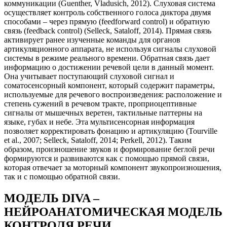
коммуникации (Guenther, Vladusich, 2012). Слуховая система
осуществляет контроль собственного голоса диктора двумя
способами – через прямую (feedforward control) и обратную
связь (feedback control) (Selleck, Sataloff, 2014). Прямая связь
активирует ранее изученные команды для органов
артикуляционного аппарата, не используя сигналы слуховой
системы в режиме реального времени. Обратная связь дает
информацию о достижении речевой цели в данный момент.
Она учитывает поступающий слуховой сигнал и
соматосенсорный компонент, который содержит параметры,
используемые для речевого воспроизведения: расположение и
степень сужений в речевом тракте, проприоцептивные
сигналы от мышечных веретен, тактильные паттерны на
языке, губах и небе. Эта мультисенсорная информация
позволяет корректировать фонацию и артикуляцию (Tourville
et al., 2007; Selleck, Sataloff, 2014; Perkell, 2012). Таким
образом, произношение звуков и формирование беглой речи
формируются и развиваются как с помощью прямой связи,
которая отвечает за моторный компонент звукопроизношения,
так и с помощью обратной связи.
МОДЕЛЬ DIVA –
НЕЙРОАНАТОМИЧЕСКАЯ МОДЕЛЬ
КОНТРОЛЯ РЕЧИ