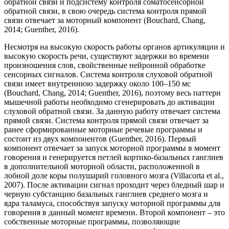
обратной связи и подсистему контроля соматосенсорной
обратной связи, в свою очередь система контроля прямой
связи отвечает за моторный компонент (Bouchard, Chang,
2014; Guenther, 2016).
Несмотря на высокую скорость работы органов артикуляции и
высокую скорость речи, существуют задержки во времени
произношения слов, свойственные нейронной обработке
сенсорных сигналов. Система контроля слуховой обратной
связи имеет внутреннюю задержку около 100–150 мс
(Bouchard, Chang, 2014; Guenther, 2016), поэтому весь паттерн
мышечной работы необходимо сгенерировать до активации
слуховой обратной связи. За данную работу отвечает система
прямой связи. Система контроля прямой связи отвечает за
ранее сформированные моторные речевые программы и
состоит из двух компонентов (Guenther, 2016). Первый
компонент отвечает за запуск моторной программы в момент
говорения и генерируется петлей кортико-базальных ганглиев
в дополнительной моторной области, расположенной в
лобной доле коры полушарий головного мозга (Villacorta et al.,
2007). После активации сигнал проходит через бледный шар и
черную субстанцию базальных ганглиев среднего мозга и
ядра таламуса, способствуя запуску моторной программы для
говорения в данный момент времени. Второй компонент – это
собственные моторные программы, позволяющие