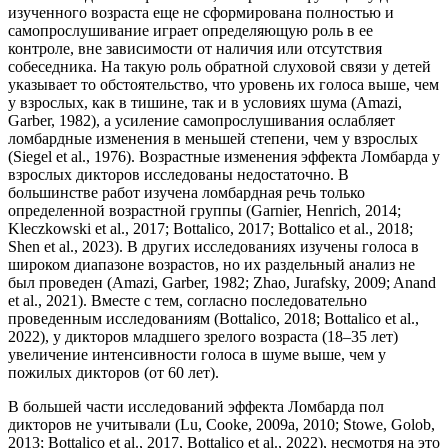
изученного возраста еще не сформирована полностью и
самопрослушивание играет определяющую роль в ее
контроле, вне зависимости от наличия или отсутствия
собеседника. На такую роль обратной слуховой связи у детей
указывает то обстоятельство, что уровень их голоса выше, чем
у взрослых, как в тишине, так и в условиях шума (Amazi,
Garber, 1982), а усиление самопрослушивания ослабляет
ломбардные изменения в меньшей степени, чем у взрослых
(Siegel et al., 1976). Возрастные изменения эффекта Ломбарда у
взрослых дикторов исследованы недостаточно. В
большинстве работ изучена ломбардная речь только
определенной возрастной группы (Garnier, Henrich, 2014;
Kleczkowski et al., 2017; Bottalico, 2017; Bottalico et al., 2018;
Shen et al., 2023). В других исследованиях изучены голоса в
широком диапазоне возрастов, но их раздельный анализ не
был проведен (Amazi, Garber, 1982; Zhao, Jurafsky, 2009; Anand
et al., 2021). Вместе с тем, согласно последовательно
проведенным исследованиям (Bottalico, 2018; Bottalico et al.,
2022), у дикторов младшего зрелого возраста (18–35 лет)
увеличение интенсивности голоса в шуме выше, чем у
пожилых дикторов (от 60 лет).
В большей части исследований эффекта Ломбарда пол
дикторов не учитывали (Lu, Cooke, 2009a, 2010; Stowe, Golob,
2013; Bottalico et al., 2017, Bottalico et al., 2022), несмотря на это