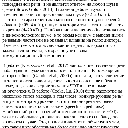
повседневной речи, и не является ответом на любой шум в
среде (Stowe, Golob, 2013). В данной работе изучали
изменения речи в широкополосном шуме (0.2–20 кГц),
частотные характеристики которого соответствуют речевой
области (0.05–4 кГц), и шум, в котором эта частотная область
вырезана (4–20 кГц). Наибольшие изменения обнаруживались
в широкополосном шуме, в то время как шум с вырезанными
речевыми частотами не оказывал влияния на голос диктора.
Вместе с тем в этом исследовании перед диктором стояла
задача чтения текста, которая не учитывала
коммуникационный компонент.
В работе (Kleczkowski et al., 2017) наибольшие изменения речи
наблюдали в шуме многоголосия или толпы. В то же время
авторы работы (Garnier et al., 2006a) показали, что увеличение
интенсивности голоса и длительности слов выше в белом
шуме, тогда как средние значения ЧОТ выше в шуме
многоголосия. В работе (Cooke, Lu, 2010) были рассмотрены
несколько типов маскера, в том числе “конкурирующая речь”
и шум, в котором уровень частот подобно речи человека
снижался от низких к высоким (speech-shaped noise).
Наибольший рост значений интенсивности голоса и ЧОТ, а
также наибольшее уплощение наклона спектра наблюдались
во втором случае. Это, по всей видимости, объясняется тем,
что такой шум обеспечивал более сильную энергетическую