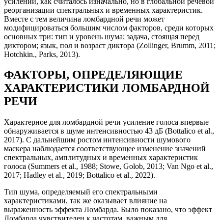
усилении, как считалось изначально, но в глобальной речевой
реорганизации спектральных и временных характеристик.
Вместе с тем величина ломбардной речи может
модифицироваться большим числом факторов, среди которых
основных три: тип и уровень шума; задача, стоящая перед
диктором; язык, пол и возраст диктора (Zollinger, Brumm, 2011;
Hotchkin., Parks, 2013).
ФАКТОРЫ, ОПРЕДЕЛЯЮЩИЕ
ХАРАКТЕРИСТИКИ ЛОМБАРДНОЙ
РЕЧИ
Характерное для ломбардной речи усиление голоса впервые
обнаруживается в шуме интенсивностью 43 дБ (Bottalico et al.,
2017). С дальнейшим ростом интенсивности шумового
маскера наблюдается соответствующее изменение значений
спектральных, амплитудных и временных характеристик
голоса (Summers et al., 1988; Stowe, Golob, 2013; Van Ngo et al.,
2017; Hadley et al., 2019; Bottalico et al., 2022).
Тип шума, определяемый его спектральными
характеристиками, так же оказывает влияние на
выраженность эффекта Ломбарда. Было показано, что эффект
Ломбарда чувствителен к частотам, важным для