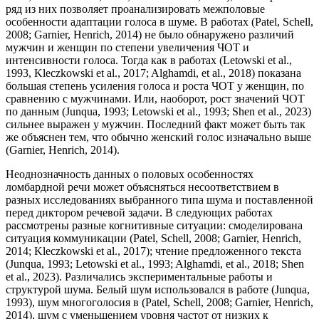
ряд из них позволяет проанализировать межполовые
особенности адаптации голоса в шуме. В работах (Patel, Schell,
2008; Garnier, Henrich, 2014) не было обнаружено различий
мужчин и женщин по степени увеличения ЧОТ и
интенсивности голоса. Тогда как в работах (Letowski et al.,
1993, Kleczkowski et al., 2017; Alghamdi, et al., 2018) показана
большая степень усиления голоса и роста ЧОТ у женщин, по
сравнению с мужчинами. Или, наоборот, рост значений ЧОТ
по данным (Junqua, 1993; Letowski et al., 1993; Shen et al., 2023)
сильнее выражен у мужчин. Последний факт может быть так
же объяснен тем, что обычно женский голос изначально выше
(Garnier, Henrich, 2014).
Неоднозначность данных о половых особенностях
ломбардной речи может объясняться несоответствием в
разных исследованиях выбранного типа шума и поставленной
перед диктором речевой задачи. В следующих работах
рассмотрены разные когнитивные ситуации: смоделирована
ситуация коммуникации (Patel, Schell, 2008; Garnier, Henrich,
2014; Kleczkowski et al., 2017); чтение предложенного текста
(Junqua, 1993; Letowski et al., 1993; Alghamdi, et al., 2018; Shen
et al., 2023). Различались экспериментальные работы и
структурой шума. Белый шум использовался в работе (Junqua,
1993), шум многоголосия в (Patel, Schell, 2008; Garnier, Henrich,
2014), шум с уменьшением уровня частот от низких к