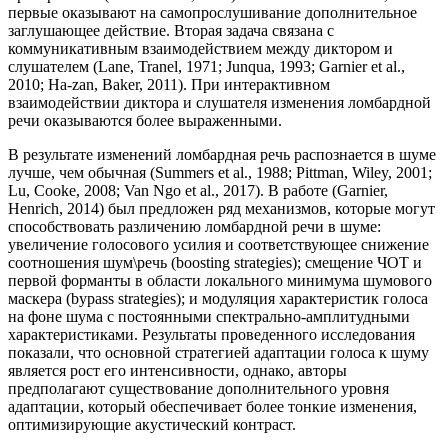
первые оказывают на самопрослушивание дополнительное
заглушающее действие. Вторая задача связана с
коммуникативным взаимодействием между диктором и
слушателем (Lane, Tranel, 1971; Junqua, 1993; Garnier et al.,
2010; Ha-zan, Baker, 2011). При интерактивном
взаимодействии диктора и слушателя изменения ломбардной
речи оказываются более выраженными.
В результате изменений ломбардная речь распознается в шуме
лучше, чем обычная (Summers et al., 1988; Pittman, Wiley, 2001;
Lu, Cooke, 2008; Van Ngo et al., 2017). В работе (Garnier,
Henrich, 2014) был предложен ряд механизмов, которые могут
способствовать различению ломбардной речи в шуме:
увеличение голосового усилия и соответствующее снижение
соотношения шум\речь (boosting strategies); смещение ЧОТ и
первой форманты в области локального минимума шумового
маскера (bypass strategies); и модуляция характеристик голоса
на фоне шума с постоянными спектрально-амплитудными
характеристиками. Результаты проведенного исследования
показали, что основной стратегией адаптации голоса к шуму
является рост его интенсивности, однако, авторы
предполагают существование дополнительного уровня
адаптации, который обеспечивает более тонкие изменения,
оптимизирующие акустический контраст.