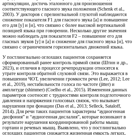
артикуляции, достичь эталонного для произношения
соответствующего гласного звука положения (Schenk et al.,
2003). У дикторов с прелингвальной глухотой наблюдаются
снижение показателя F1 для гласного звука [а] и повышение
его для [у] и [и], что связано с более высокой вертикальной
позицией языка при говорении. Несколько другие значения
можно наблюдать для показателя F2 – повышение его для
гласных звуков [у] и [а] и снижение для гласного звука [и], что
связано с ограничением горизонтальных движений языка.
У постлингвально оглохших пациентов сохраняется
сформированный ранее контроль прямой связи (Штин и др.,
2023), и отличия в процессе речепродукции относятся к
утрате контроля обратной слуховой связи. Это выражается в
повышении ЧОТ, увеличении громкости речи (Lee, 2012; Lee
et al., 2019), нестабильности голоса по частоте (jitter) и
амплитуде (shimmer) (Coelho et al., 2015). Изменения данных
параметров соотносят с трудностями контроля подглоточного
давления и напряжения голосовых связок, что вызывает
нарушения при фонации (Das et al., 2013; Selleck, Sataloff,
2014). Для речи таких пациентов характерны “аудиогенная
дисфония” и “аудиогенная дислалия”, которые возникают в
результате нарушения координированной работы мышц
гортани и речевых мышц. Выявлено, что у постлингвально
оглохших пациентов снижается жизненная емкость легких,