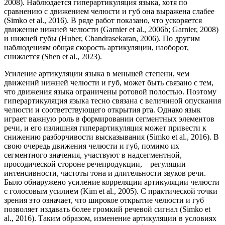
2008). Наблюдается гиперартикуляция языка, хотя по
сравнению с движением челюсти и губ она выражена слабее
(Simko et al., 2016). В ряде работ показано, что ускоряется
движение нижней челюсти (Garnier et al., 2006b; Garnier, 2008)
и нижней губы (Huber, Chandrasekaran, 2006). По другим
наблюдениям общая скорость артикуляции, наоборот,
снижается (Shen et al., 2023).
Усиление артикуляции языка в меньшей степени, чем
движений нижней челюсти и губ, может быть связано с тем,
что движения языка ограничены ротовой полостью. Поэтому
гиперартикуляция языка тесно связана с величиной опускания
челюсти и соответствующего открытия рта. Однако язык
играет важную роль в формировании сегментных элементов
речи, и его излишняя гиперартикуляция может привести к
снижению разборчивости высказывания (Simko et al., 2016). В
свою очередь движения челюсти и губ, помимо их
сегментного значения, участвуют в надсегментной,
просодической стороне речепродукции, – регуляции
интенсивности, частоты тона и длительности звуков речи.
Было обнаружено усиление корреляции артикуляции челюсти
с голосовым усилием (Kim et al., 2005). С практической точки
зрения это означает, что широкое открытие челюсти и губ
позволяет издавать более громкий речевой сигнал (Simko et
al., 2016). Таким образом, изменение артикуляции в условиях