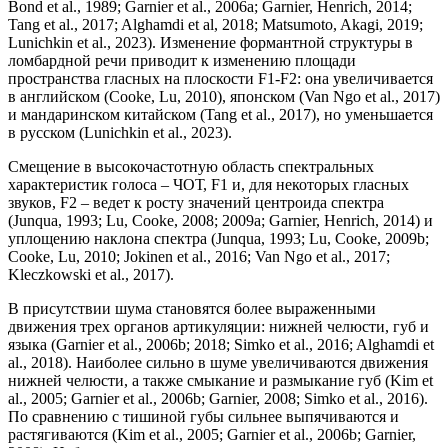
Bond et al., 1989; Garnier et al., 2006a; Garnier, Henrich, 2014;
Tang et al., 2017; Alghamdi et al, 2018; Matsumoto, Akagi, 2019;
Lunichkin et al., 2023). Изменение формантной структуры в
ломбардной речи приводит к изменению площади
пространства гласных на плоскости F1-F2: она увеличивается
в английском (Cooke, Lu, 2010), японском (Van Ngo et al., 2017)
и мандаринском китайском (Tang et al., 2017), но уменьшается
в русском (Lunichkin et al., 2023).
Смещение в высокочастотную область спектральных
характеристик голоса – ЧОТ, F1 и, для некоторых гласных
звуков, F2 – ведет к росту значений центроида спектра
(Junqua, 1993; Lu, Cooke, 2008; 2009a; Garnier, Henrich, 2014) и
уплощению наклона спектра (Junqua, 1993; Lu, Cooke, 2009b;
Cooke, Lu, 2010; Jokinen et al., 2016; Van Ngo et al., 2017;
Kleczkowski et al., 2017).
В присутствии шума становятся более выраженными
движения трех органов артикуляции: нижней челюсти, губ и
языка (Garnier et al., 2006b; 2018; Simko et al., 2016; Alghamdi et
al., 2018). Наиболее сильно в шуме увеличиваются движения
нижней челюсти, а также смыкание и размыкание губ (Kim et
al., 2005; Garnier et al., 2006b; Garnier, 2008; Simko et al., 2016).
По сравнению с тишиной губы сильнее выпячиваются и
растягиваются (Kim et al., 2005; Garnier et al., 2006b; Garnier,