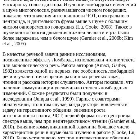
маскировку голоса диктора. Изучение ломбардных изменений
в шуме многоголосия, различавшегося числом говорящих,
показало, что значения интенсивности ЧОТ, спектрального
центроида, и длительность фразы выше в шуме с большим
числом одновременно говорящих (Lu, Cooke, 2008). Также в
шуме многоголосия движения нижней челюсти и рта были
более выражены, чем в белом шуме (Garnier et al., 2006b; Kim
et al., 2005).
В качестве речевой задачи ранние исследования,
посвященные эффекту Ломбарда, использовали чтение текста
или монологическую речь. Работа авторов (Amazi, Garber,
1982) является одной из первых, где особенность ломбардной
речи изучали с точки зрения различных речевых задач, –
чтения и рассказа истории слушателю. Авторы показали, что
наличие коммуникации увеличивало степень ломбардных
изменений. Схожие результаты были получены в
исследовании (Junqua et al., 1999). Гарнье с соавторами
обнаружили, что в том случае, когда дикторы вовлечены в
задачу интерактивного общения, значения роста
интенсивности голоса, ЧОТ, первой форманты и центроида
спектра выше, чем при неинтерактивном чтении (Garnier et al.,
2010). Влияние коммуникативной задачи на большое число
характеристик речи в шуме было изучено в работе (Cooke, Lu,
2010). Было установлено, что при интерактивном общении