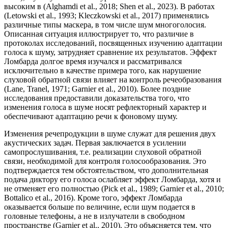
высоким в (Alghamdi et al., 2018; Shen et al., 2023). В работах
(Letowski et al., 1993; Kleczkowski et al., 2017) применялись
различные типы маскера, в том числе шум многоголосия.
Описанная ситуация иллюстрирует то, что различие в
протоколах исследований, посвященных изучению адаптации
голоса к шуму, затрудняет сравнение их результатов. Эффект
Ломбарда долгое время изучался и рассматривался
исключительно в качестве примера того, как нарушение
слуховой обратной связи влияет на контроль речеобразования
(Lane, Tranel, 1971; Garnier et al., 2010). Более поздние
исследования предоставили доказательства того, что
изменения голоса в шуме носят рефлекторный характер и
обеспечивают адаптацию речи к фоновому шуму.
Изменения речепродукции в шуме служат для решения двух
акустических задач. Первая заключается в усилении
самопрослушивания, т.е. реализации слуховой обратной
связи, необходимой для контроля голосообразования. Это
подтверждается тем обстоятельством, что дополнительная
подача диктору его голоса ослабляет эффект Ломбарда, хотя и
не отменяет его полностью (Pick et al., 1989; Garnier et al., 2010;
Bottalico et al., 2016). Кроме того, эффект Ломбарда
оказывается больше по величине, если шум подается в
головные телефоны, а не в излучатели в свободном
пространстве (Garnier et al., 2010). Это объясняется тем, что