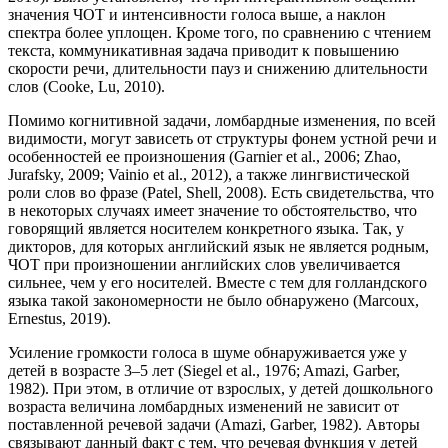
значения ЧОТ и интенсивности голоса выше, а наклон
спектра более уплощен. Кроме того, по сравнению с чтением
текста, коммуникативная задача приводит к повышению
скорости речи, длительности пауз и снижению длительности
слов (Cooke, Lu, 2010).
Помимо когнитивной задачи, ломбардные изменения, по всей
видимости, могут зависеть от структуры фонем устной речи и
особенностей ее произношения (Garnier et al., 2006; Zhao,
Jurafsky, 2009; Vainio et al., 2012), а также лингвистической
роли слов во фразе (Patel, Shell, 2008). Есть свидетельства, что
в некоторых случаях имеет значение то обстоятельство, что
говорящий является носителем конкретного языка. Так, у
дикторов, для которых английский язык не является родным,
ЧОТ при произношении английских слов увеличивается
сильнее, чем у его носителей. Вместе с тем для голландского
языка такой закономерности не было обнаружено (Marcoux,
Ernestus, 2019).
Усиление громкости голоса в шуме обнаруживается уже у
детей в возрасте 3–5 лет (Siegel et al., 1976; Amazi, Garber,
1982). При этом, в отличие от взрослых, у детей дошкольного
возраста величина ломбардных изменений не зависит от
поставленной речевой задачи (Amazi, Garber, 1982). Авторы
связывают данный факт с тем, что речевая функция у детей