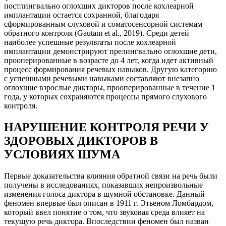
постлингвально оглохших дикторов после кохлеарной
имплантации остается сохранной, благодаря
сформированным слуховой и соматосенсорной системам
обратного контроля (Gautam et al., 2019). Среди детей
наиболее успешные результаты после кохлеарной
имплантации демонстрируют прелингвально оглохшие дети,
прооперированные в возрасте до 4 лет, когда идет активный
процесс формирования речевых навыков. Другую категорию
с успешными речевыми навыками составляют внезапно
оглохшие взрослые дикторы, прооперированные в течение 1
года, у которых сохраняются процессы прямого слухового
контроля.
НАРУШЕНИЕ КОНТРОЛЯ РЕЧИ У
ЗДОРОВЫХ ДИКТОРОВ В
УСЛОВИЯХ ШУМА
Первые доказательства влияния обратной связи на речь были
получены в исследованиях, показавших непроизвольные
изменения голоса диктора в шумной обстановке. Данный
феномен впервые был описан в 1911 г. Этьеном Ломбардом,
который ввел понятие о том, что звуковая среда влияет на
текущую речь диктора. Впоследствии феномен был назван