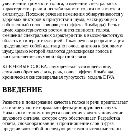
увеличении громкости голоса, изменении спектральных
характеристик речи и нестабильности голоса по частоте и
амплитуде. Похожие речевые изменения обнаруживаются у
здоровых дикторов в присутствии шума, маскирующего
собственный голос говорящего (эффект Ломбарда). Речь в
шуме характеризуется ростом интенсивности голоса,
смещения спектральных характеристик в высокочастотную
область и гиперартикуляцией. Такая речевая реорганизация
представляет собой адаптацию голоса диктора к фоновому
шуму, целью которой являются демаскировка голоса и
восстановление слуховой обратной связи.
КЛЮЧЕВЫЕ СЛОВА:
слухоречевое взаимодействие,
слуховая обратная связь, речь, голос, эффект Ломбарда,
хроническая сенсоневральная тугоухость, модель DIVA
ВВЕДЕНИЕ
Развитие и поддержание качества голоса и речи предполагает
активное участие нормально функционирующего слуха.
Начальным этапом процесса говорения является получение
звукового сигнала, которое слух обеспечивает. Разработка
ответа, словообразование и произношение слов и фраз
представляют собой последующие самостоятельные этапы