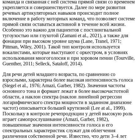
команда и связанная с ней система прямой связи со временем
укрепляется и совершенствуется. Далее по мере развития
речевых артикуляторных навыков происходит полное
включение в работу моторных команд, что позволяет системе
прямой связи оставаться активной в течение всей жизни.
Особенно это важно для пациентов с постлингвальной
тугоухостью или глухотой (Zamani et al., 2021), а также для
фонации при высоком уровне шума (Lane, Tranel, 1971;
Pittman, Wiley, 2001). Такой тип контроля используется
вокалистами, которые выступают с оркестром, в условиях
использования многоголосия и при хоровом пении (Tourville,
Guenther, 2011; Selleck, Sataloff, 2014).
Для речи детей младшего возраста, по сравнению со
взрослыми, характерна более высокая интенсивность голоса
(Siegel et al., 1976; Amazi, Garber, 1982). Значения частоты
основного тона и формант лежат в более высокочастотной
области, а наклон спектра (наклон линейной регрессии
логарифмического спектра мощности в заданном диапазоне
частот) описывается большей крутизной (Lee at al., 1999).
Поскольку в контроле речепродукции у детей высокую роль
играет самопрослушивание (Amazi, Garber, 1982),
повышенные значения интенсивности голоса и его
спектральных характеристик служат для облегчения
различения собственной речи. Известно, что дети 3–4 лет