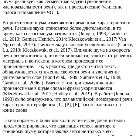
шума реализует как сегментные задачи (увеличение
членораздельности речи), так и просодические (усиление
голоса и повышение ЧОТ).
В присутствии шума изменяются временные характеристики
речи. Гласные звуки становятся более длительными, в то
время как согласные укорачиваются (Junqua, 1993; Garnier et
al., 2010; Garnier, Henrich, 2014; Kleczkowski et al., 2017; Van
Ngo et al., 2017). Паузы между словами увеличиваются (Cooke,
Lu, 2010; Kleczkowski et al., 2017). Влияние шума на скорость
речи неоднозначно и, по всей видимости, зависит от речевого
материала и контекста, в котором происходит ее
произношение. Так, в работах, где диктор читал текст,
обнаруживаются снижение скорости речи и увеличение
длительности слов (Bond et al., 1989; Summers et al., 1988;
Garnier et al., 2006a). Вместе с тем при коммуникации
произносимые в шуме слова и фразы укорачиваются
(Kleczkowski et al., 2017; Hadley et al., 2019). В работе (Junqua,
1993) было обнаружено, что для английской ломбардной речи
характерна потеря фонем [T], [P], [F], расположенных на
конце слова.
Таким образом, в большом количестве исследований было
продемонстрировано, что адаптация голоса диктора к
фоновому шуму, которая заключается не только в его