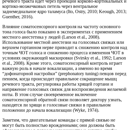
речевого тракта идет через проекции корково-кортикальных и
кортико-мозжечковых петель через вентральное
заднемедиальное ядро таламуса (Ito, Ostry, 2010; Keough, 2013;
Guenther, 2016).
Влияние соматосенсорного контроля на частоту основного
тона голоса было показано в экспериментах с применением
местного анестетика у людей (Larson et al., 2008).
Использование местной анестезии на голосовых связках или
верхнем гортанном нерве приводит к снижению контроля над
точным ЧОТ голоса и снижению процесса изменения ЧОТ в
условиях окружающей маскировки (Svirsky et al., 1992; Larson
et al., 2008). Кроме этого, соматосенсорный контроль играет
важную роль в начале вокализации, а именно во время
“дофонаторной настройки” (prephonatory tuning) певцов перед
пением, когда происходит правильное сокращение мышц
речевого тракта, регулировка работы хрящей гортани и
напряжение голосовых связок для воспроизведения желаемой
ноты. В этом случае своевременное включение
соматосенсорной обратной связи позволяет диктору узнать,
находятся ли хрящи и голосовые связки в правильном
положении до начала вокализации (Wyke, 1974).
Заметим, что двигательные команды с прямой связью не
могут быть полностью врожденными; они должны быть