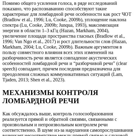
Помимо общего усиления голоса, в ряде исследований
показано, что распознаванию способствуют такие
характерные для ломбардной речи особенности как рост ЧОТ
(Bradlow et al., 1996; Lu, Cooke, 2009b), уплощение наклона
спектра (Lu, Cooke, 2009b; Junqua, 1993), максимизация
энергии в области 1–3 кГц (Hazan, Markham, 2004),
увеличение площади пространства гласных (Bradlow et al.,
1996; Van Ngo et al., 2017) и рост длительности слов (Hazan,
Markham, 2004; Lu, Cooke, 2009b). Важным аргументом в
пользу совместного влияния всех этих изменений на
разборчивость речи является совпадение акустических
особенностей ломбардной речи и “разборчивой речи” (clear
speech) совпадают, причем последняя предназначена для
преодоления сложных коммуникативных ситуаций (Lam,
Tjaden, 2013; Shen et al., 2023).
МЕХАНИЗМЫ КОНТРОЛЯ
ЛОМБАРДНОЙ РЕЧИ
Как обсуждалось выше, контроль голосообразования
реализуется прямой и обратной связями, связанными с
произвольным и непроизвольным контролем речи
соответственно. В шуме из-за нарушения самопрослушивания
возникает несоответствие между прямой связью и слуховой