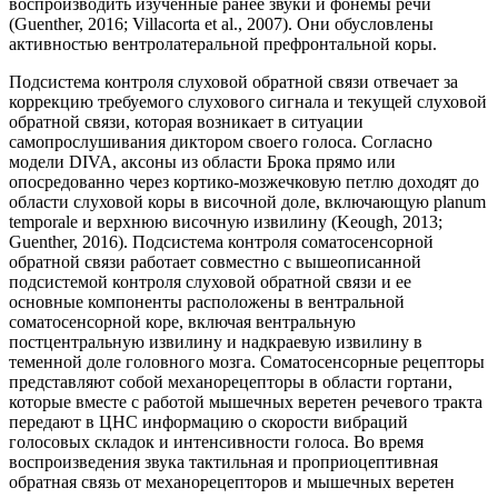
воспроизводить изученные ранее звуки и фонемы речи
(Guenther, 2016; Villacorta et al., 2007). Они обусловлены
активностью вентролатеральной префронтальной коры.
Подсистема контроля слуховой обратной связи отвечает за
коррекцию требуемого слухового сигнала и текущей слуховой
обратной связи, которая возникает в ситуации
самопрослушивания диктором своего голоса. Согласно
модели DIVA, аксоны из области Брока прямо или
опосредованно через кортико-мозжечковую петлю доходят до
области слуховой коры в височной доле, включающую planum
temporale и верхнюю височную извилину (Keough, 2013;
Guenther, 2016). Подсистема контроля соматосенсорной
обратной связи работает совместно с вышеописанной
подсистемой контроля слуховой обратной связи и ее
основные компоненты расположены в вентральной
соматосенсорной коре, включая вентральную
постцентральную извилину и надкраевую извилину в
теменной доле головного мозга. Соматосенсорные рецепторы
представляют собой механорецепторы в области гортани,
которые вместе с работой мышечных веретен речевого тракта
передают в ЦНС информацию о скорости вибраций
голосовых складок и интенсивности голоса. Во время
воспроизведения звука тактильная и проприоцептивная
обратная связь от механорецепторов и мышечных веретен