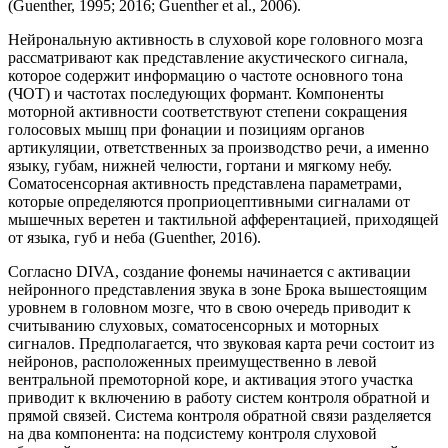
(Guenther, 1995; 2016; Guenther et al., 2006).
Нейрональную активность в слуховой коре головного мозга
рассматривают как представление акустического сигнала,
которое содержит информацию о частоте основного тона
(ЧОТ) и частотах последующих формант. Компоненты
моторной активности соответствуют степени сокращения
голосовых мышц при фонации и позициям органов
артикуляции, ответственных за производство речи, а именно
языку, губам, нижней челюсти, гортани и мягкому небу.
Соматосенсорная активность представлена параметрами,
которые определяются проприоцептивными сигналами от
мышечных веретен и тактильной афферентацией, приходящей
от языка, губ и неба (Guenther, 2016).
Согласно DIVA, создание фонемы начинается с активации
нейронного представления звука в зоне Брока вышестоящим
уровнем в головном мозге, что в свою очередь приводит к
считыванию слуховых, соматосенсорных и моторных
сигналов. Предполагается, что звуковая карта речи состоит из
нейронов, расположенных преимущественно в левой
вентральной премоторной коре, и активация этого участка
приводит к включению в работу систем контроля обратной и
прямой связей. Система контроля обратной связи разделяется
на два компонента: на подсистему контроля слуховой