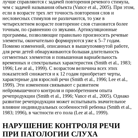
лучше справляются с задачей повторения речевого стимула,
чем с задачей называния объекта (Vance et al., 2005). При этом,
если в возрасте трех лет точность повторения слов и
несловесных стимулов не различаются, то уже в
четырехлетнем возрасте повторение слов становится более
точным, по сравнению со звуками. Артикуляционные
программы, позволяющие правильно произносить речевые
элементы, окончательно формируются уже к 5–7 годам.
Помимо изменений, описанных в вышеупомянутой работе,
для речи детей обнаруживаются большая длительность
сегментных элементов и повышенная вариабельность
временных и спектральных характеристик (Smith et al., 1983;
1996; Lee at al., 1999). С возрастом величина всех этих
показателей снижается и к 12 годам приобретает черты,
характерные для взрослой речи (Smith et al., 1996; Lee et al.,
1999). Эти изменения связывают с развитием
нейромышечного контроля и приобретением опыта
речепродукции (Smith et al., 1996; Vance et al., 2005). Однако
развитие речепродукции может испытывать значительное
влияние индивидуальных особенностей ребенка (Smith et al.,
1983; 1996), в частности его пола (Lee at al., 1999).
НАРУШЕНИЕ КОНТРОЛЯ РЕЧИ
ПРИ ПАТОЛОГИИ СЛУХА