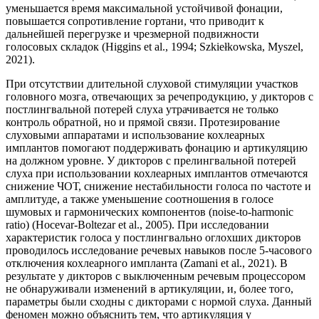
уменьшается время максимальной устойчивой фонации,
повышается сопротивление гортани, что приводит к
дальнейшей перегрузке и чрезмерной подвижности
голосовых складок (Higgins et al., 1994; Szkiełkowska, Myszel,
2021).
При отсутствии длительной слуховой стимуляции участков
головного мозга, отвечающих за речепродукцию, у дикторов с
постлингвальной потерей слуха утрачивается не только
контроль обратной, но и прямой связи. Протезирование
слуховыми аппаратами и использование кохлеарных
имплантов помогают поддерживать фонацию и артикуляцию
на должном уровне. У дикторов с прелингвальной потерей
слуха при использовании кохлеарных имплантов отмечаются
снижение ЧОТ, снижение нестабильности голоса по частоте и
амплитуде, а также уменьшение соотношения в голосе
шумовых и гармонических компонентов (noise-to-harmonic
ratio) (Hocevar-Boltezar et al., 2005). При исследовании
характеристик голоса у постлингвально оглохших дикторов
проводилось исследование речевых навыков после 5-часового
отключения кохлеарного импланта (Zamani et al., 2021). В
результате у дикторов с выключенным речевым процессором
не обнаруживали изменений в артикуляции, и, более того,
параметры были сходны с дикторами с нормой слуха. Данный
феномен можно объяснить тем, что артикуляция у