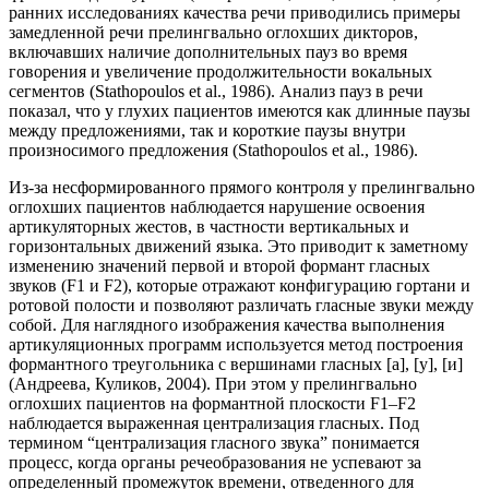
ранних исследованиях качества речи приводились примеры
замедленной речи прелингвально оглохших дикторов,
включавших наличие дополнительных пауз во время
говорения и увеличение продолжительности вокальных
сегментов (Stathopoulos et al., 1986). Анализ пауз в речи
показал, что у глухих пациентов имеются как длинные паузы
между предложениями, так и короткие паузы внутри
произносимого предложения (Stathopoulos et al., 1986).
Из-за несформированного прямого контроля у прелингвально
оглохших пациентов наблюдается нарушение освоения
артикуляторных жестов, в частности вертикальных и
горизонтальных движений языка. Это приводит к заметному
изменению значений первой и второй формант гласных
звуков (F1 и F2), которые отражают конфигурацию гортани и
ротовой полости и позволяют различать гласные звуки между
собой. Для наглядного изображения качества выполнения
артикуляционных программ используется метод построения
формантного треугольника с вершинами гласных [а], [у], [и]
(Андреева, Куликов, 2004). При этом у прелингвально
оглохших пациентов на формантной плоскости F1–F2
наблюдается выраженная централизация гласных. Под
термином “централизация гласного звука” понимается
процесс, когда органы речеобразования не успевают за
определенный промежуток времени, отведенного для