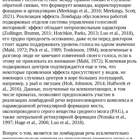
обратной связью, что формирует команды, корректирующие
фонацию и артикуляцию (Meekings et al., 2016; Meekings, Scott,
2021). Реализация эффекта Ломбарда обусловлена работой
подкорковых отделов системы управления голосовой
моторикой: эффект обладает непроизвольным характером
(Zollinger, Brumm, 2011; Hotchkin, Parks, 2013; Luo et al., 2018),
его трудно преодолеть осознанно, даже если перед диктором
стоит задача поддерживать уровень голоса на одном значении
(Mahl, 1972; Pick et al., 1989; Tonkinson, 1994), вовлеченные в
разговор люди не замечают изменений своего голоса, если к
этому не привлекать их внимание (Mahl, 1972). Ключевая роль
подкорковых центров подтверждается еще и тем, что
некоторые проявления эффекта присутствуют у видов, не
имеющих слуховых центров в коре больших полушарий,
например, у рыб и лягушек (Holt, Johnston, 2014; Halfwerk et
al., 2016). Данные, полученные на млекопитающих, в том
числе приматах, позволяют предположить участие в
реализации ломбардной речи верхнеоливарного комплекса и
парамедианной ретикулярной формации моста,
околопроводного серого вещества среднего мозга (PAG), а
также латеральной ретикулярной формации (Nonaka et al.,
1997; Hage et al., 2006; Luo et al., 2018).
Вопрос о том, является ли ломбардная речь исключительно
непроизвольным ответом на присутствие громкого шума и в