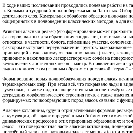
В ходе наших исследований проводились полевые работы на та
р. Колымы и тундровой зоны побережья моря Лаптевых. Отбор 
деятельного слоя. Камеральная обработка образцов включала 
общепринятых в почвоведении классических методов, а для в
Развитый аласный рельеф (его формирование может проходить в
факторов, важных для образования ландшафта, настолько сил
относятся, в частности, болота, пойменные участки, солончак
фактором выступает переувлажнение грунтов, задерживающее 
приводящий к ежегодному отложению наилка (пласта, лежаще
приводит к накоплению легкорастворимых солей на поверхност
вечнозелёных лиственных лесов – мангр. В появлении же и ф
льдов и криогенезом (главным образом с приставкой “термо” –
Формирование новых почвообразующих пород в аласах начинае
термокарстовых озёр. При этом всё, что покрывало льды в ви
гумусовые, а также подстилающие почвы многолетнемёрзлые по
деградация морфологического строения почв, а также изменени
формируемых почвообразующих пород аласов связаны с функ
Аласные котловины, будучи отрицательными формами рельефа,
аккумуляции, обладают определённым объёмом геохимической ё
динамических процессов в этих природных образованиях и точ
аласа
– это поверхностная часть аласной котловины, подверга
подозёрный талик, под которыми залегает мощная (сотни метр