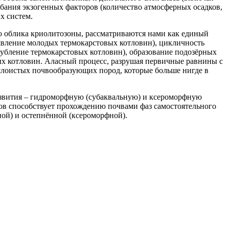
ебания экзогенных факторов (количество атмосферных осадков,
х систем.
о облика криолитозоны, рассматриваются нами как единый
оявление молодых термокарстовых котловин), цикличность
лубление термокарстовых котловин), образование подозёрных
ых котловин. Аласный процесс, разрушая первичные равнины с
слоистых почвообразующих пород, которые больше нигде в
развития – гидроморфную (субаквальную) и ксероморфную
тов способствует прохождению почвами фаз самостоятельного
ной) и остепнённой (ксероморфной).