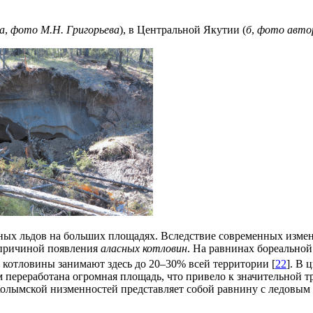
а
,
фото М.Н. Григорьева
), в Центральной Якутии (
б
,
фото авто
ных льдов на больших площадях. Вследствие современных измен
 причиной появления
аласных котловин
. На равнинах бореально
 котловины занимают здесь до 20–30% всей территории [
22
]. В
ом переработана огромная площадь, что привело к значительной
олымской низменностей представляет собой равнину с ледовым