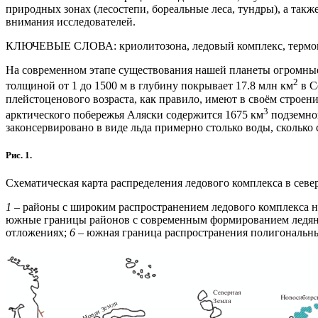
природных зонах (лесостепи, бореальные леса, тундры), а такж
внимания исследователей.
КЛЮЧЕВЫЕ СЛОВА:
криолитозона, ледовый комплекс, термо
На современном этапе существования нашей планеты огромны
2
толщиной от 1 до 1500 м в глубину покрывает 17.8 млн км
в С
плейстоценового возраста, как правило, имеют в своём строе
3
арктического побережья Аляски содержится 1675 км
подземног
законсервировано в виде льда примерно столько воды, сколько
Рис. 1.
Схематическая карта распределения ледового комплекса в сев
1
– районы с широким распространением ледового комплекса н
южные границы районов с современным формированием ледян
отложениях;
6
– южная граница распространения полигональн