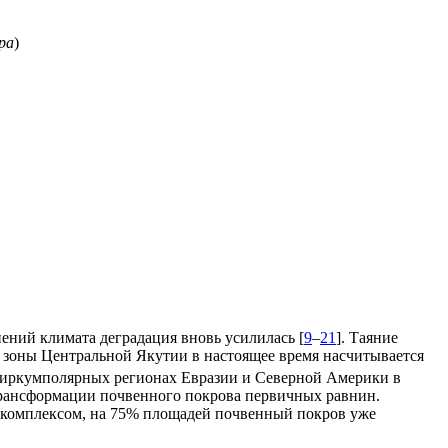
ра
)
ений климата деградация вновь усилилась [
9
–
21
]. Таяние
й зоны Центральной Якутии в настоящее время насчитывается
 циркумполярных регионах Евразии и Северной Америки в
 трансформации почвенного покрова первичных равнин.
 комплексом, на 75% площадей почвенный покров уже