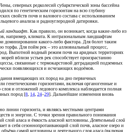
Лены, северных редколесий субарктической зоны бассейна
одился по генетическим горизонтам на всю глубину
ских свойств почв и валового состава с использованием
льцевого анализа и радиоуглеродной датировки.
ный ландшафт
. Как правило, он возникает, когда какие-либо из
ов, например, климата. К интразональным ландшафтам
при доминировании какого-либо фактора. Для болот таким
ю торфа. Для пойм рек – это аллювиальный процесс,
род. Выпотной водный режим почв на аридных территориях
морей вблизи устьев рек способствует произрастанию
цессы, связанные с термокарстовой деградацией подземных
одически появляющихся и исчезающих водоёмов.
седания вмещающих их пород на дно первичных
емли генетическими горизонтами, включая органогенные и
 слоя и отложений ледового комплекса наблюдается полная
чных пород [
8
,
14
,
24
–
29
]. Дальнейшие изменения вновь
но линии горизонта, и являясь местными центрами
ществ и энергии. С точки зрения правильного понимания
ый слой аласа и ёмкость аласной котловины.
Деятельный слой
ет в себя сезоннопротаивающий слой почв, аласное озеро и
объёма самой котловины и деятельного слоя аласа (включая