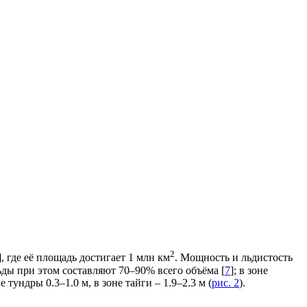
2
], где её площадь достигает 1 млн км
. Мощность и льдистость
ды при этом составляют 70–90% всего объёма [
7
]; в зоне
 тундры 0.3–1.0 м, в зоне тайги – 1.9–2.3 м (
рис. 2
).