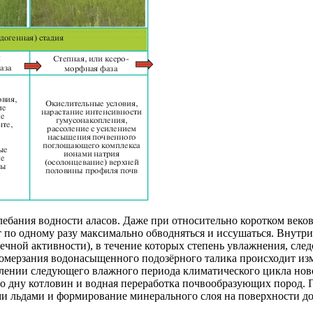
бания водности аласов. Даже при относительно коротком веков
ут по одному разу максимально обводняться и иссушаться. Внут
лнечной активности), в течение которых степень увлажнения, сл
промерзания водонасыщенного подозёрного талика происходит из
уплении следующего влажного периода климатического цикла ново
о дну котловин и водная переработка почвообразующих пород. П
ми льдами и формирование минерального слоя на поверхности д