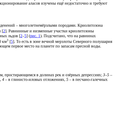
функционирование аласов изучены ещё недостаточно и требуют
еденений – многолетнемёрзлыми породами. Криолитозона
 [
2
]. Равнинные и низменные участки криолитозоны
ных льдов [
2
–
5
] (
рис. 1
). Подсчитано, что на равнинах
3
0 км
[
5
]. То есть в зоне вечной мерзлоты Северного полушария
ающем первое место на планете по запасам пресной воды.
м, простирающимся в долинах рек и озёрных депрессиях;
3–5
–
х,
4
– в глинисто-иловых отложениях,
5
– в песчано-галечных