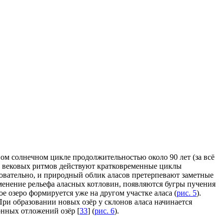
ом солнечном цикле продолжительностью около 90 лет (за всё
ри вековых ритмов действуют кратковременные циклы
едовательно, и природный облик аласов претерпевают заметные
менение рельефа аласных котловин, появляются бугры пучения
е озеро формируется уже на другом участке аласа (
рис. 5
).
ри образовании новых озёр у склонов аласа начинается
онных отложений озёр [
33
] (
рис. 6
).