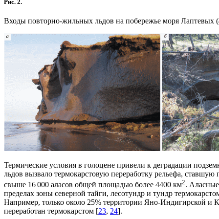
Рис. 2.
Входы повторно-жильных льдов на побережье моря Лаптевых (
Термические условия в голоцене привели к деградации подзем
льдов вызвало термокарстовую переработку рельефа, ставшую
2
свыше 16 000 аласов общей площадью более 4400 км
. Аласные
пределах зоны северной тайги, лесотундр и тундр термокарст
Например, только около 25% территории Яно-Индигирской и К
переработан термокарстом [
23
,
24
].