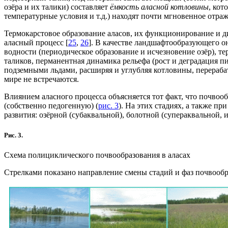
озёра и их талики) составляет
ёмкость аласной котловины
, кот
температурные условия и т.д.) находят почти мгновенное отр
Термокарстовое образование аласов, их функционирование и 
аласный процесс [
25
,
26
]. В качестве ландшафтообразующего о
водности (периодическое образование и исчезновение озёр), т
таликов, перманентная динамика рельефа (рост и деградация 
подземными льдами, расширяя и углубляя котловины, перераб
мире не встречаются.
Влиянием аласного процесса объясняется тот факт, что почво
(собственно педогенную) (
рис. 3
). На этих стадиях, а также 
развития: озёрной (субаквальной), болотной (супераквальной
Рис. 3.
Схема полициклического почвообразования в аласах
Стрелками показано направление смены стадий и фаз почвооб