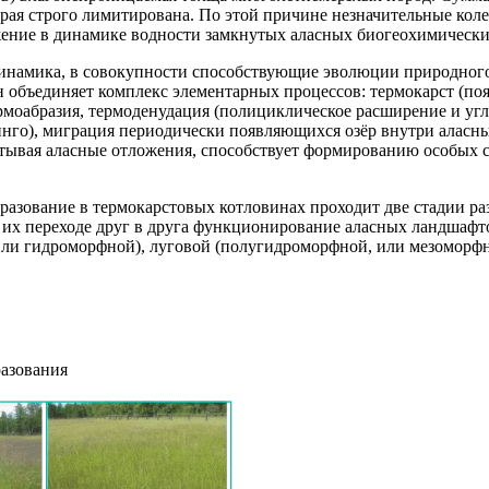
орая строго лимитирована. По этой причине незначительные кол
ажение в динамике водности замкнутых аласных биогеохимически
динамика, в совокупности способствующие эволюции природног
н объединяет комплекс элементарных процессов: термокарст (п
ермоабразия, термоденудация (полициклическое расширение и уг
пинго), миграция периодически появляющихся озёр внутри аласн
атывая аласные отложения, способствует формированию особых 
образование в термокарстовых котловинах проходит две стадии 
при их переходе друг в друга функционирование аласных ландшаф
, или гидроморфной), луговой (полугидроморфной, или мезоморф
разования