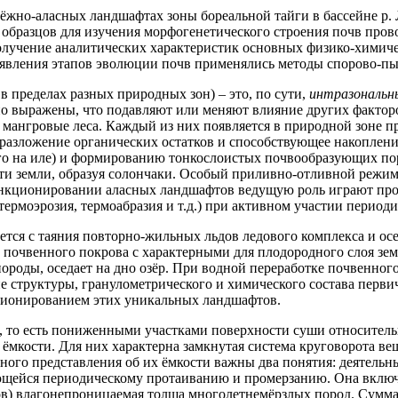
ёжно-аласных ландшафтах зоны бореальной тайги в бассейне р. 
образцов для изучения морфогенетического строения почв пров
получение аналитических характеристик основных физико-химиче
ыявления этапов эволюции почв применялись методы спорово-пы
 пределах разных природных зон) – это, по сути,
интразональ
ьно выражены, что подавляют или меняют влияние других фактор
и, мангровые леса. Каждый из них появляется в природной зоне 
разложение органических остатков и способствующее накоплени
го на иле) и формированию тонкослоистых почвообразующих по
и земли, образуя солончаки. Особый приливно-отливной режим 
ункционировании аласных ландшафтов ведущую роль играют про
 термоэрозия, термоабразия и т.д.) при активном участии пери
тся с таяния повторно-жильных льдов ледового комплекса и о
де почвенного покрова с характерными для плодородного слоя з
роды, оседает на дно озёр. При водной переработке почвенного
е структуры, гранулометрического и химического состава перви
ционированием этих уникальных ландшафтов.
 то есть пониженными участками поверхности суши относитель
мкости. Для них характерна замкнутая система круговорота ве
ного представления об их ёмкости важны два понятия: деятельн
ющейся периодическому протаиванию и промерзанию. Она включа
ов) влагонепроницаемая толща многолетнемёрзлых пород. Сумма 