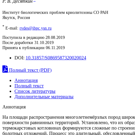
Р. В. Десяткин
Институт биологических проблем криолитозоны СО РАН
Якутск, Россия
*
E-mail:
rvdes@ibpc.ysn.ru
Поступила в редакцию 28.08.2019
После доработки 31.10.2019
Принята к публикации 06.11.2019
DOI:
10.31857/S0869587320020024
Полный текст (PDF)
Аннотация
Полный текст
Список литературы
Дополнительные материалы
Аннотация
На площади распространения многолетнемёрзлых пород широко
поверхности равнинных территорий. Установлено, что их обр
термокарстовых котловинах формируются сложные по строению
болотных отложений. Процесс это длительный, обусловленны