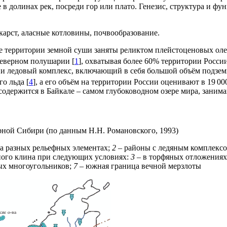
е в долинах рек, посреди гор или плато. Генезис, структура и 
карст, аласные котловины, почвообразование.
е территории земной суши заняты реликтом плейстоценовых ол
еверном полушарии [
1
], охватывая более 60% территории России
нии ледовый комплекс, включающий в себя большой объём подзем
о льда [
4
], а его объём на территории России оценивают в 19 00
 содержится в Байкале – самом глубоководном озере мира, заним
ерной Сибири (по данным Н.Н. Романовского, 1993)
а разных рельефных элементах;
2
– районы с ледяным комплексо
ого клина при следующих условиях:
3
– в торфяных отложения
ых многоугольников;
7
– южная граница вечной мерзлоты