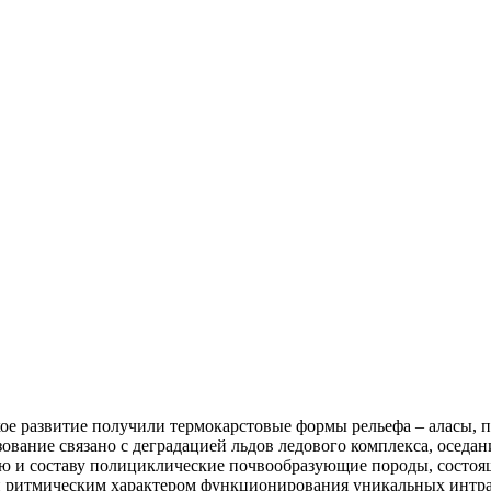
е развитие получили термокарстовые формы рельефа – аласы, 
азование связано с деградацией льдов ледового комплекса, ос
 и составу полициклические почвообразующие породы, состоящ
й ритмическим характером функционирования уникальных интра