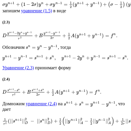
1
1
+
1
−
1
+
1
−
1
n
n
n
n
n
+
(
1
−
2
)
+
=
(
+
)
+
−
(
(
)
σ
y
σ
y
σ
y
y
y
σ
y
2
2
запишем
уравнение (1.5)
в виде
(2.3)
+
1
−
1
+
1
−
1
−
2
+
−
n
n
n
n
n
y
y
y
y
y
1
+
1
−
1
n
n
n
+
+
(
+
)
=
.
D
B
A
y
y
f
2
2
2
τ
τ
−
1
n
n
n
=
−
Обозначим
, тогда
s
y
y
+
1
−
1
+
1
+
1
−
1
+
1
n
n
n
n
n
n
n
n
n
−
=
+
,
−
2
+
=
−
.
y
y
s
s
y
y
y
s
s
Уравнение (2.3)
принимает форму
(2.4)
+
1
+
1
−
+
n
n
n
n
1
+
1
−
1
s
s
s
s
n
n
n
+
+
(
+
)
=
.
D
B
A
y
y
f
2
2
2
τ
τ
+
1
+
1
−
1
n
n
n
n
+
=
−
Домножим
уравнение (2.4)
на
, что
s
s
y
y
дает
(
)
2
2
2
2
1
1
1
1
+
1
+
1
−
1
n
n
n
n
(
||
||
−
||
||
)
+
||
||
−
||
||
+
||
s
s
y
y
s
2
2
2
D
D
A
A
2
τ
τ