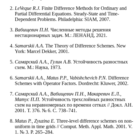
LeVeque R.J.
Finite Difference Methods for Ordinary and
Partial Differential Equations. Steady-State and Time-
Dependent Problems. Philadelphia: SIAM, 2007.
Вабищевич П.Н.
Численные методы решения
нестационарных задач. М.: ЛЕНАНД, 2021.
Samarskii A.A.
The Theory of Difference Schemes. New
York: Marcel Dekker, 2001.
Самарский А.А., Гулин А.В.
Устойчивость разностных
схем. М.: Наука, 1973.
Samarskii A.A., Matus P.P., Vabishchevich P.N.
Difference
Schemes with Operator Factors. Dordrecht: Kluwer, 2002.
Самарский А.А., Вабищевич П.Н., Макаревич Е.Л.,
Матус П.П.
Устойчивость трехслойных разностных
схем на неравномерных по времени сетках // Докл. АН.
2001. Т. 376. № 6. С. 738–741.
Matus P., Zyuzina E.
Three-level difference schemes on non-
uniform in time grids // Comput. Meth. Appl. Math. 2001. V.
1. № 3. P. 265–284.