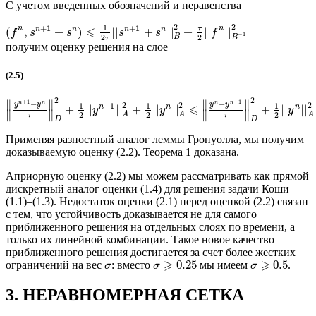
С учетом введенных обозначений и неравенства
2
2
1
+
1
+
1
⩽
n
n
τ
n
n
n
n
(
,
+
)
||
+
||
+
||
||
f
s
s
s
s
f
−
1
2
2
B
B
τ
получим оценку решения на слое
(2.5)
2
2
+
1
−
1
∥
∥
∥
∥
−
−
n
n
n
n
2
2
2
y
y
y
y
1
1
1
+
1
⩽
n
n
n
+
||
||
+
||
||
+
||
||
y
y
y
∥
∥
∥
∥
2
2
2
A
A
A
τ
τ
D
D
Применяя разностный аналог леммы Гронуолла, мы получим
доказываемую оценку (2.2). Теорема 1 доказана.
Априорную оценку (2.2) мы можем рассматривать как прямой
дискретный аналог оценки (1.4) для решения задачи Коши
(1.1)–(1.3). Недостаток оценки (2.1) перед оценкой (2.2) связан
с тем, что устойчивость доказывается не для самого
приближенного решения на отдельных слоях по времени, а
только их линейной комбинации. Такое новое качество
приближенного решения достигается за счет более жестких
⩾
⩾
0.25
0.5
ограничений на вес
: вместо
мы имеем
.
σ
σ
σ
3. НЕРАВНОМЕРНАЯ СЕТКА