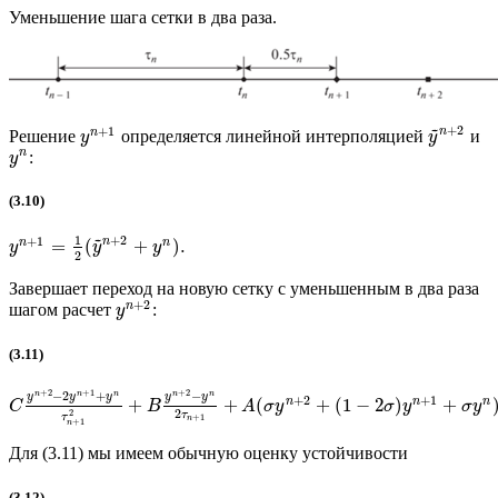
Уменьшение шага сетки в два раза.
~
+
2
+
1
n
n
Решение
определяется линейной интерполяцией
и
y
y
n
:
y
(3.10)
~
1
+
2
+
1
n
n
n
=
(
+
)
.
y
y
y
2
Завершает переход на новую сетку с уменьшенным в два раза
+
2
n
шагом расчет
:
y
(3.11)
+
2
+
1
+
2
−
2
+
−
n
n
n
n
n
y
y
y
y
y
+
2
+
1
n
n
n
+
+
(
+
(
1
−
2
)
+
C
B
A
σ
y
σ
y
σ
y
2
2
τ
τ
+
1
n
+
1
n
Для (3.11) мы имеем обычную оценку устойчивости
(3.12)