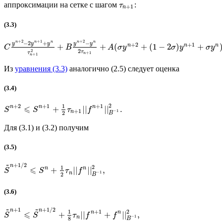
аппроксимации на сетке с шагом
:
τ
+
1
n
(3.3)
+
2
+
1
+
2
−
2
+
−
n
n
n
n
n
y
y
y
y
y
+
2
+
1
n
n
n
+
+
(
+
(
1
−
2
)
+
C
B
A
σ
y
σ
y
σ
y
2
2
τ
τ
+
1
n
+
1
n
Из
уравнения (3.3)
аналогично (2.5) следует оценка
(3.4)
2
+
2
+
1
+
1
1
⩽
n
n
n
+
||
||
.
S
S
τ
f
+
1
−
1
n
2
B
Для (3.1) и (3.2) получим
(3.5)
~
+
1
/
2
n
2
1
⩽
n
n
+
||
||
,
S
S
τ
f
−
1
n
2
B
(3.6)
~
~
+
1
+
1
/
2
n
n
2
+
1
1
⩽
n
n
+
||
+
||
,
S
S
τ
f
f
−
1
n
8
B