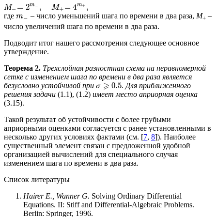
m
m
=
2
,
=
4
,
+
−
M
M
−
+
где
– число уменьшений шага по времени в два раза,
M
–
m
−
+
число увеличений шага по времени в два раза.
Подводит итог нашего рассмотрения следующее основное
утверждение.
Теорема 2.
Трехслойная разностная схема на неравномерной
сетке с изменением шага по времени в два раза является
⩾
0.5
безусловно устойчивой при
. Для приближенного
σ
решения задачи
(1.1), (1.2)
имеет место априорная оценка
(3.15).
Такой результат об устойчивости с более грубыми
априорными оценками согласуется с ранее установленными в
несколько других условиях фактами (см. [
7
,
8
]). Наиболее
существенный элемент связан с предложенной удобной
организацией вычислений для специального случая
изменением шага по времени в два раза.
Список литературы
Hairer E., Wanner G.
Solving Ordinary Differential
Equations. II: Stiff and Differential-Algebraic Problems.
Berlin: Springer, 1996.