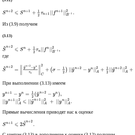
2
+
2
+
1
+
1
1
⩽
n
n
n
+
||
||
.
S
S
τ
f
+
1
−
1
n
2
B
Из (3.9) получим
(3.13)
~
+
2
n
2
1
⩽
n
n
+
||
||
,
S
S
τ
f
−
1
n
2
B
где
2
~
~
+
2
∥
∥
+
2
n
~
~
−
n
n
2
2
y
y
1
1
+
2
+
2
n
n
n
=
+
−
||
−
||
+
||
||
+
(
)
S
σ
y
y
y
∥
∥
2
2
A
A
τ
n
C
При выполнении (3.13) имеем
~
1
+
2
+
1
n
n
n
n
−
=
(
−
)
,
y
y
y
y
2
~
2
2
2
+
1
+
1
⩽
n
n
n
||
||
||
||
+
||
||
.
y
y
y
A
A
A
Прямые вычисления приводят нас к оценке
~
+
2
n
+
1
⩽
n
2
.
S
S
С учетом (3.13) в дополнение к оценке (3.12) получим