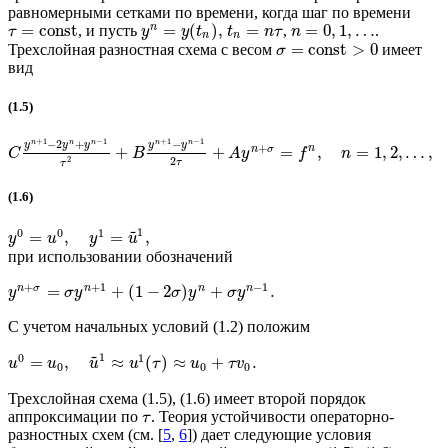
равномерными сетками по времени, когда шаг по времени
n
=
const
=
(
)
,
=
=
0
,
1
,
…
, и пусть
,
.
τ
y
y
t
t
n
τ
n
n
n
=
const
>
0
Трехслойная разностная схема с весом
имеет
σ
вид
(1.5)
+
1
−
1
+
1
−
1
−
2
+
−
n
n
n
n
n
y
y
y
y
y
+
n
n
σ
+
+
=
,
=
1
,
2
,
…
,
C
B
A
y
f
n
2
2
τ
τ
(1.6)
~
1
0
0
1
=
,
=
,
y
u
y
u
при использовании обозначений
+
+
1
−
1
n
σ
n
n
n
=
+
(
1
−
2
)
+
.
y
σ
y
σ
y
σ
y
С учетом начальных условий (1.2) положим
~
1
0
1
=
,
≈
(
)
≈
+
.
u
u
u
u
τ
u
τ
v
0
0
0
Трехслойная схема (1.5), (1.6) имеет второй порядок
аппроксимации по
. Теория устойчивости операторно-
τ
разностных схем (см. [
5
,
6
]) дает следующие условия