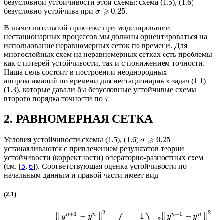
безусловной устойчивости этой схемы: схема (1.5), (1.6)
⩾
0.25
безусловно устойчива при
.
σ
В вычислительной практике при моделировании
нестационарных процессов мы должны ориентироваться на
использование неравномерных сеток по времени. Для
многослойных схем на неравномерных сетках есть проблемы
как с потерей устойчивости, так и с понижением точности.
Наша цель состоит в построении неоднородных
аппроксимаций по времени для нестационарных задач (1.1)–
(1.3), которые давали бы безусловные устойчивые схемы
второго порядка точности по
.
τ
2. РАВНОМЕРНАЯ СЕТКА
⩾
0.25
Условия устойчивости схемы (1.5), (1.6)
σ
устанавливаются с привлечением результатов теории
устойчивости (корректности) операторно-разностных схем
(см. [
5
,
6
]). Соответствующая оценка устойчивости по
начальным данным и правой части имеет вид
(2.1)
2
2
+
1
+
1
∥
∥
∥
∥
n
n
n
n
−
−
1
y
y
y
y
2