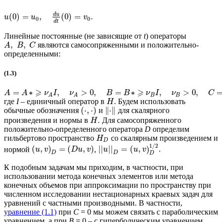
d
u
(
0
)
=
,
(
0
)
=
.
u
u
v
0
0
d
t
Линейные постоянные (не зависящие от
t
) операторы
,
,
являются самосопряженными и положительно-
A
B
C
определенными:
(1.3)
⩾
⩾
=
∗
,
>
0
,
=
∗
,
>
0
,
A
A
ν
I
ν
B
B
ν
I
ν
C
B
B
A
A
где
I
– единичный оператор в
. Будем использовать
H
(
⋅
,
⋅
)
∥
⋅
∥
обычные обозначения
и
для скалярного
.
произведения и нормы в
Для самосопряженного
H
положительно-определенного оператора
D
определим
гильбертово пространство
со скалярным произведением и
H
D
1
/
2
(
,
)
=
(
,
)
||
|
|
=
(
,
)
.
нормой
,
u
v
D
u
v
u
u
v
D
D
D
К подобным задачам мы приходим, в частности, при
использовании метода конечных элементов или метода
конечных объемов при аппроксимации по пространству при
численном исследовании нестационарных краевых задач для
уравнений с частными производными. В частности,
уравнение (1.1)
при
C
= 0 мы можем связать с параболическим
уравнением, а при
B
= 0 – с гиперболическим уравнением.