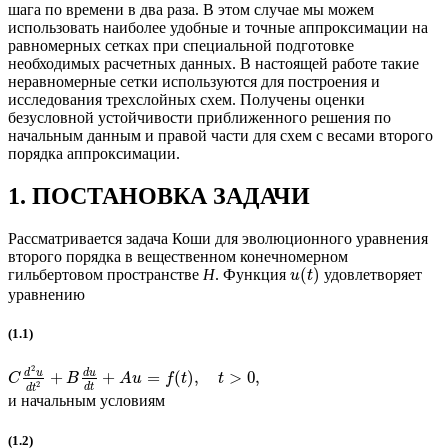
шага по времени в два раза. В этом случае мы можем
использовать наиболее удобные и точные аппроксимации на
равномерных сетках при специальной подготовке
необходимых расчетных данных. В настоящей работе такие
неравномерные сетки используются для построения и
исследования трехслойных схем. Получены оценки
безусловной устойчивости приближенного решения по
начальным данным и правой части для схем с весами второго
порядка аппроксимации.
1. ПОСТАНОВКА ЗАДАЧИ
Рассматривается задача Коши для эволюционного уравнения
второго порядка в вещественном конечномерном
(
)
гильбертовом пространстве
H
. Функция
удовлетворяет
u
t
уравнению
(1.1)
2
d
u
d
u
+
+
=
(
)
,
>
0
,
C
B
A
u
f
t
t
2
d
t
d
t
и начальным условиям
(1.2)