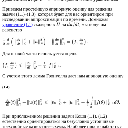
Приведем простейшую априорную оценку для решения
задачи (1.1)–(1.3), которая будет для нас ориентиром при
исследовании аппроксимаций по времени. Домножая
/
уравнение (1.1)
скалярно в
на
, мы получим
H
d
u
d
t
равенство
(
)
2
2
2
1
∥
∥
∥
∥
d
u
d
u
d
u
d
+
∥
∥
+
=
,
.
(
)
∥
∥
∥
∥
u
f
2
A
d
t
d
t
d
t
d
t
C
B
Для правой части используется оценка
2
2
1
∥
∥
⩽
d
u
d
u
,
+
∥
∥
.
(
)
∥
∥
f
f
−
1
4
B
d
t
d
t
B
С учетом этого лемма Гронуолла дает нам априорную оценку
(1.4)
t
2
2
2
2
2
1
∥
∥
⩽
d
u
(
)
+
∥
(
)
∥
∥
∥
+
∥
∥
+
∥
(
)
∥
.
∫
∥
∥
t
u
t
v
u
f
θ
d
θ
0
0
−
1
2
A
C
A
B
d
t
C
0
При приближенном решении задачи Коши (1.1), (1.2)
естественно ориентироваться на безусловно устойчивые
трехслойные разностные схемы. Наиболее просто работать с