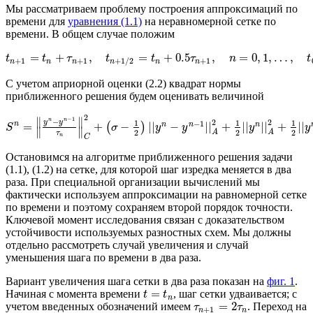
Мы рассматриваем проблему построения аппроксимаций по
времени для
уравнения (1.1)
на неравномерной сетке по
времени. В общем случае положим
=
+
,
=
+
0.5
,
=
0
,
1
,
…
,
t
t
τ
t
t
τ
n
t
+
1
+
1
+
1
+
1
/
2
n
n
n
n
n
n
С учетом априорной оценки (2.2) квадрат нормы
приближенного решения будем оценивать величиной
2
−
1
∥
∥
−
n
n
2
2
y
y
1
1
1
−
1
n
n
n
n
=
+
−
||
−
||
+
||
||
+
||
(
)
S
σ
y
y
y
y
∥
∥
2
2
2
A
A
τ
n
C
Остановимся на алгоритме приближенного решения задачи
(1.1), (1.2) на сетке, для которой шаг изредка меняется в два
раза. При специальной организации вычислений мы
фактически используем аппроксимации на равномерной сетке
по времени и поэтому сохраняем второй порядок точности.
Ключевой момент исследования связан с доказательством
устойчивости используемых разностных схем. Мы должны
отдельно рассмотреть случай увеличения и случай
уменьшения шага по времени в два раза.
Вариант увеличения шага сетки в два раза показан на
фиг. 1
.
=
Начиная с момента времени
, шаг сетки удваивается; с
t
t
n
=
2
учетом введенных обозначений имеем
. Переход на
τ
τ
+
1
n
n