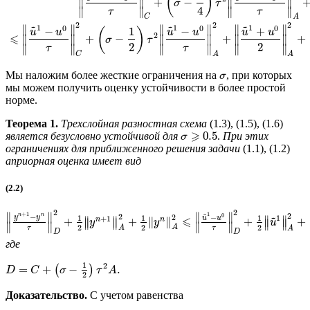
(
)
∥
∥
+
−
∥
∥
σ
τ
4
∥
∥
∥
∥
τ
τ
C
A
2
2
2
~
~
~
1
1
1
∥
∥
∥
∥
∥
∥
0
0
0
−
1
−
+
(
)
u
u
u
u
u
u
2
⩽
∥
∥
+
−
∥
∥
+
∥
∥
+
σ
τ
2
2
∥
∥
∥
∥
∥
∥
τ
τ
C
A
A
Мы наложим более жесткие ограничения на
, при которых
σ
мы можем получить оценку устойчивости в более простой
норме.
Теорема 1.
Трехслойная разностная схема
(1.3), (1.5), (1.6)
⩾
0.5
является безусловно устойчивой для
.
При этих
σ
ограничениях для приближенного решения задачи
(1.1), (1.2)
априорная оценка имеет вид
(2.2)
2
2
~
+
1
1
∥
∥
∥
∥
2
~
−
2
0
n
n
−
2
y
y
1
1
1
1
∥
∥
+
1
u
u
⩽
∥
∥
n
n
+
+
∥
∥
+
+
∥
∥
∥
∥
y
y
u
∥
∥
∥
∥
2
2
2
A
τ
τ
A
A
D
D
где
1
2
=
+
−
.
(
)
D
C
σ
τ
A
2
Доказательство.
С учетом равенства