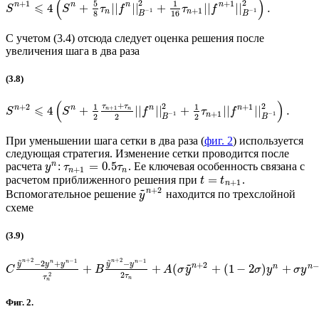
(
)
2
2
5
+
1
+
1
1
⩽
n
n
n
n
4
+
||
||
+
||
||
.
S
S
τ
f
τ
f
+
1
−
1
−
1
n
n
8
16
B
B
С учетом (3.4) отсюда следует оценка решения после
увеличения шага в два раза
(3.8)
(
)
+
2
2
τ
τ
+
2
+
1
1
1
⩽
n
n
n
n
+
1
4
+
||
||
+
||
||
.
n
n
S
S
f
τ
f
+
1
−
1
−
1
n
2
2
2
B
B
При уменьшении шага сетки в два раза (
фиг. 2
) используется
следующая стратегия. Изменение сетки проводится после
n
=
0.5
расчета
:
. Ее ключевая особенность связана с
y
τ
τ
+
1
n
n
=
расчетом приближенного решения при
.
t
t
+
1
n
~
+
2
n
Вспомогательное решение
находится по трехслойной
y
схеме
(3.9)
~
~
+
2
+
2
−
1
−
1
n
n
~
−
2
+
−
n
n
n
y
y
y
y
y
+
2
−
n
n
n
+
+
(
+
(
1
−
2
)
+
C
B
A
σ
y
σ
y
σ
y
2
2
τ
τ
n
n
Фиг. 2.