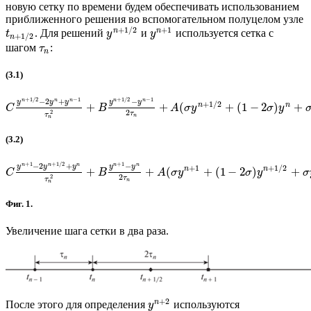
новую сетку по времени будем обеспечивать использованием
приближенного решения во вспомогательном полуцелом узле
+
1
/
2
+
1
n
n
. Для решений
и
используется сетка с
t
y
y
+
1
/
2
n
шагом
:
τ
n
(3.1)
+
1
/
2
−
1
+
1
/
2
−
1
−
2
+
−
n
n
n
n
n
y
y
y
y
y
+
1
/
2
n
n
+
+
(
+
(
1
−
2
)
+
C
B
A
σ
y
σ
y
2
2
τ
τ
n
n
(3.2)
+
1
+
1
/
2
+
1
−
2
+
−
n
n
n
n
n
y
y
y
y
y
+
1
+
1
/
2
n
n
+
+
(
+
(
1
−
2
)
+
C
B
A
σ
y
σ
y
σ
2
2
τ
τ
n
n
Фиг. 1.
Увеличение шага сетки в два раза.
+
2
n
После этого для определения
используются
y