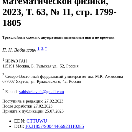
математической физики,
2023, T. 63, № 11, стр. 1799-
1805
Трехслойные схемы с двукратным изменением шага по времени
1
,
2
,
*
П. Н. Вабищевич
1
ИБРАЭ РАН
115191 Москва, Б. Тульская ул., 52, Россия
2
Северо-Восточный федеральный университет им. М.К. Аммосова
677007 Якутск, ул. Кулаковского, 42, Россия
*
E-mail:
vabishchevich@gmail.com
Поступила в редакцию 27.02.2023
После доработки 27.02.2023
Принята к публикации 25.07.2023
EDN:
CTTUWU
DOI:
10.31857/S0044466923110285