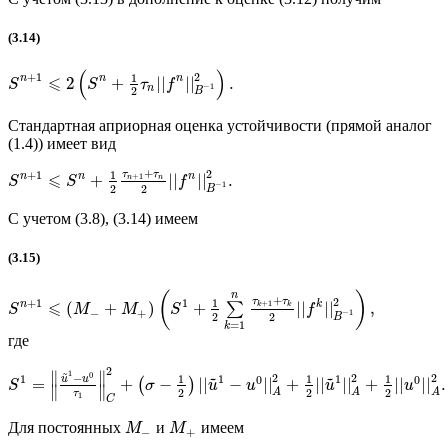
(3.14)
(
)
2
+
1
1
⩽
n
n
n
2
+
||
||
.
S
S
τ
f
−
1
n
2
B
Стандартная априорная оценка устойчивости (прямой аналог
(1.4)) имеет вид
+
2
τ
τ
+
1
1
⩽
n
n
n
+
1
+
||
||
.
n
n
S
S
f
−
1
2
2
B
С учетом (3.8), (3.14) имеем
(3.15)
n
(
)
+
2
τ
τ
+
1
1
1
⩽
n
k
+
1
(
+
)
+
||
||
,
∑
k
k
S
M
M
S
f
−
+
−
1
2
2
B
=
1
k
где
2
~
1
∥
∥
~
~
0
−
2
2
2
1
1
1
1
1
1
0
0
u
u
=
+
−
||
−
||
+
||
||
+
||
||
.
(
)
S
σ
u
u
u
u
∥
∥
2
2
2
A
A
A
τ
1
C
Для постоянных
и
имеем
M
M
−
+