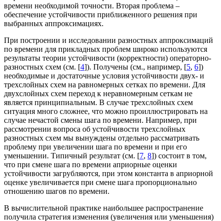
времени необходимой точности. Вторая проблема –
обеспечение устойчивости приближенного решения при
выбранных аппроксимациях.
При построении и исследовании разностных аппроксимаций
по времени для прикладных проблем широко используются
результаты теории устойчивости (корректности) операторно-
разностных схем (см. [
4
]). Получены (см., например, [
5
,
6
])
необходимые и достаточные условия устойчивости двух- и
трехслойных схем на равномерных сетках по времени. Для
двухслойных схем переход к неравномерным сеткам не
является принципиальным. В случае трехслойных схем
ситуация много сложнее, что можно проиллюстрировать на
случае нечастой смены шага по времени. Например, при
рассмотрении вопроса об устойчивости трехслойных
разностных схем мы вынуждены отдельно рассматривать
проблему при увеличении шага по времени и при его
уменьшении. Типичный результат (см. [
7
,
8
]) состоит в том,
что при смене шага по времени априорные оценки
устойчивости загрубляются, при этом константа в априорной
оценке увеличивается при смене шага пропорционально
отношению шагов по времени.
В вычислительной практике наибольшее распространение
получила стратегия изменения (увеличения или уменьшения)