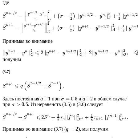
где
2
~
+
1
/
2
∥
∥
+
1
/
2
−
n
n
n
2
y
y
1
1
+
1
/
2
+
1
/
2
n
n
n
=
+
−
||
−
||
+
||
(
)
S
σ
y
y
y
∥
∥
2
2
A
τ
n
C
2
~
+
1
∥
∥
+
1
+
1
/
2
−
n
n
n
2
y
y
1
1
+
1
+
1
/
2
+
n
n
n
=
+
−
||
−
||
+
||
(
)
S
σ
y
y
y
∥
∥
2
2
A
τ
n
C
Принимая во внимание
2
2
2
+
1
+
1
+
1
/
2
+
1
/
2
⩽
n
n
n
n
n
n
||
−
||
2
||
−
||
+
2
||
−
||
,
y
y
y
y
y
y
Q
Q
Q
получим
(3.7)
~
~
(
)
+
1
/
2
+
1
n
n
+
1
⩽
n
+
.
S
q
S
S
=
0.5
Здесь постоянная
q
= 1 при
и
q
= 2 в общем случае
σ
>
0.5
при
. Из неравенств (3.5) и (3.6) следует
σ
~
~
+
1
/
2
+
1
n
n
2
2
5
+
1
1
⩽
n
n
n
+
2
+
||
||
+
||
||
.
S
S
S
τ
f
τ
f
+
1
−
1
−
1
n
n
2
8
B
B
=
2
Принимая во внимание (3.7) (
), мы получим
q