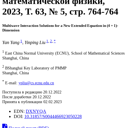
математической физики,
2023, T. 63, № 5, стр. 764-764
Multiwave Interaction Solutions for a New Extended Equation in (4 + 1)-
Dimension
1
1
,
2
,
*
Yan Yang
,
Yinping Liu
1
East China Normal University (ECNU), School of Mathematical Sciences
Shanghai, China
2
BShanghai Key Laboratory of PMMP
Shanghai, China
*
E-mail:
ypliu@cs.ecnu.edu.cn
Поступила в редакцию 20.12.2022
После доработки 20.12.2022
Принята к публикации 02.02.2023
EDN:
DXNYQA
DOI:
10.31857/S0044466923050228