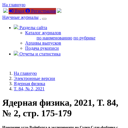
На главную
Вход
Регистрация
Научные журналы
Разделы сайта
Каталог журналов
по наименованию
по рубрике
Архивы выпусков
Подача рукописи
Отчеты и статистика
На главную
Электронные версии
Ядерная физика
T. 84, № 2, 2021
Ядерная физика, 2021, T. 84,
№ 2, стр. 175-179
Измерение угла Вайнберга в эксперименте на Супер С-тау-фабрике с