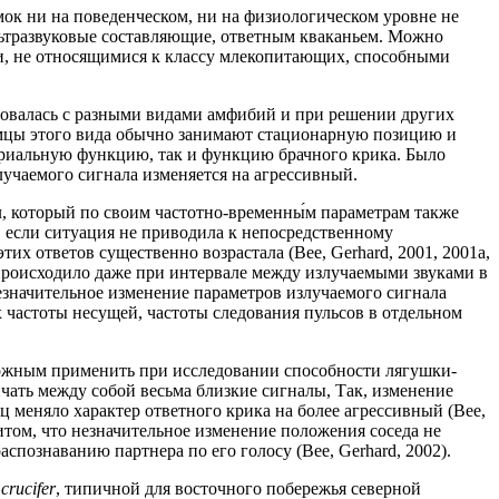
амок ни на поведенческом, ни на физиологическом уровне не
ультразвуковые составляющие, ответным кваканьем. Можно
, не относящимися к классу млекопитающих, способными
ьзовалась с разными видами амфибий и при решении других
амцы этого вида обычно занимают стационарную позицию и
ориальную функцию, так и функцию брачного крика. Было
лучаемого сигнала изменяется на агрессивный.
, который по своим частотно-временны́м параметрам также
, если ситуация не приводила к непосредственному
тих ответов существенно возрастала (Bee, Gerhard, 2001, 2001a,
о происходило даже при интервале между излучаемыми звуками в
езначительное изменение параметров излучаемого сигнала
 частоты несущей, частоты следования пульсов в отдельном
можным применить при исследовании способности лягушки-
чать между собой весьма близкие сигналы, Так, изменение
 меняло характер ответного крика на более агрессивный (Bee,
ритом, что незначительное изменение положения соседа не
познаванию партнера по его голосу (Bee, Gerhard, 2002).
crucifer
, типичной для восточного побережья северной