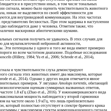
блюдается и в присутствии иных, в том числе тональных
нии сигнала, можно было оценить чувствительность животного
ала, никак не выделяются по своей эффективности для
ьзуются для внутривидовой коммуникации. На этих частотах
 представителях бесхвостых. При этом задержка в наступлении
едко наблюдается даже у человека. Отметим также, что
и наличии маскировки абиотическими шумами.
льных сигналов получить не удавалось. В этих случаях для
бо для мультиклеточной нейронной активности,
вы. Эти потенциалы у одного и того же вида имеют примерно
 пороги во всем частотном диапазоне. Подобные исследования
soscelis
(Hillery, 1984; Yu et al., 2006; Schrode et al., 2014),
игнала и чувствительности слуха демонстрируют
ого сигнала этих животных имеет два максимума, которые
de et al., 2014). Однако у других видов отмечается явное
олнительных примеров. У лягушки
Amolops torrentis
, обитающей
офизиологическим оценкам суммарных вызванных ответов,
астоте 1.8 кГц (Zhao et al., 2016). У южноамериканского вида
 максимальная мощность наблюдается у второй гармоники
м на частоте около 1.9 кГц, что лишь приблизительно
н, который полностью отсутствует в спектре брачного крика
аудиограммы с максимумом спектра коммуникационного сигнала