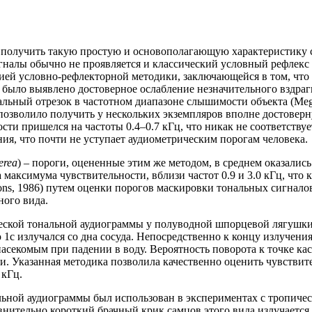
получить такую простую и основополагающую характеристику сл
гналы обычно не проявляется и классический условный рефлекс 
ей условно-рефлекторной методики, заключающейся в том, что 
) было выявлено достоверное ослабление незначительного вздраг
нальный отрезок в частотном диапазоне слышимости объекта (Mege
позволило получить у нескольких экземпляров вполне достоверну
ти пришелся на частоты 0.4–0.7 кГц, что никак не соответствуе
ния, что почти не уступает аудиометрическим порогам человека.
erea
) – пороги, оцененные этим же методом, в среднем оказалис
а максимума чувствительности, вблизи частот 0.9 и 3.0 кГц, что
mmons, 1986) путем оценки порогов маскировки тональных сигн
ного вида.
еской тональной аудиограммы у полуводной шпорцевой лягушки
 1с излучался со дна сосуда. Непосредственно к концу излучени
асекомым при падении в воду. Вероятность поворота к точке к
. Указанная методика позволила качественно оценить чувствител
 кГц.
ьной аудиограммы был использован в экспериментах с тропичес
авнительно короткий брачный крик самцов этого вида излучаетс