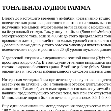
ТОНАЛЬНАЯ АУДИОГРАММА
Вплоть до настоящего времени у амфибий чрезвычайно трудно 
поведенческая реакция целостного животного на тональные си
получении тональной аудиограммы были связаны с модификаци
на безусловный стимул. Так, у лягушки-быка (
Rana catesbeiana
электрического тока, если за 400 мс до этого предъявляется то
проявлялся даже при воздействии малых уровней сигнала, что 
Довольно неожиданно у этого объекта максимум чувствительнос
поведенческие пороги достигали 20 дБ уровня звукового давле
У древесной лягушки – американской зеленой квакши (
Hyla cin
простирается до 6 кГц. В этом случае отчетливо выделялись дв
состава видового брачного крика. В той же работе (Moss, Si
определена и частотная избирательность слуховой системы дан
Интересная методика была применена для получения поведенч
аквариуме на глубине 5 см, а тональный отрезок длительностью
животного. Таким образом имитировался сигнал, излучаемый н
наличии предшествующего отрезка тона, чем при его отсутствии
Минимальные пороги были отмечены в диапазонах 0.6, 1.6, 3.6
Еще один оригинальный метод получения поведенческой тонал
1982). В естественных местах обитания было отмечено, что ср