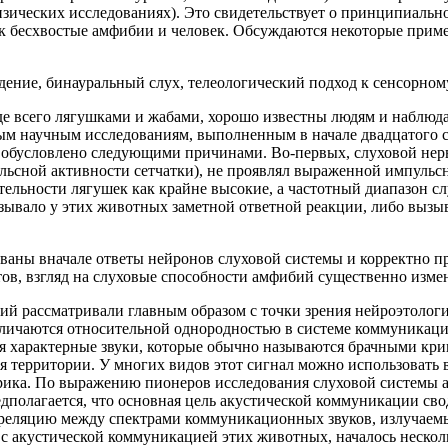
изических исследованиях). Это свидетельствует о принципиальн
как бесхвостые амфибии и человек. Обсуждаются некоторые прим
дение, бинауральный слух, телеологический подход к сенсорном
 всего лягушками и жабами, хорошо известны людям и наблюдают
рвым научным исследованиям, выполненным в начале двадцатого 
бусловлено следующими причинами. Во-первых, слуховой нерв,
льсной активности сетчатки), не проявлял выраженной импульсн
вительности лягушек как крайне высокие, а частотный диапазон 
ывало у этих животных заметной ответной реакции, либо вызыв
рованы вначале ответы нейронов слуховой системы и корректно 
ов, взгляд на слуховые способности амфибий существенно изме
ассматривали главным образом с точки зрения нейроэтологии бра
и обличаются относительной однородностью в системе коммуника
ая характерные звуки, которые обычно называются брачными кр
я территории. У многих видов этот сигнал можно использовать 
ка. По выражению пионеров исследования слуховой системы амфиб
редполагается, что основная цель акустической коммуникации с
орреляцию между спектрами коммуникационных звуков, излучае
с акустической коммуникацией этих животных, началось нескольк