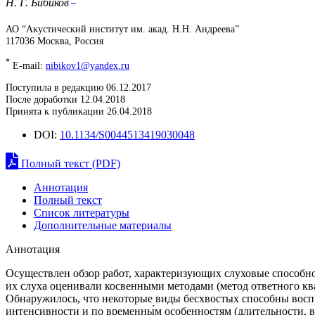
Н. Г. Бибиков
АО “Акустический институт им. акад. Н.Н. Андреева”
117036 Москва, Россия
*
E-mail:
nibikov1@yandex.ru
Поступила в редакцию 06.12.2017
После доработки 12.04.2018
Принята к публикации 26.04.2018
DOI:
10.1134/S0044513419030048
Полный текст (PDF)
Аннотация
Полный текст
Список литературы
Дополнительные материалы
Аннотация
Осуществлен обзор работ, характеризующих слуховые способно
их слуха оценивали косвенными методами (метод ответного кв
Обнаружилось, что некоторые виды бесхвостых способны воспр
интенсивности и по временны́м особенностям (длительности, 