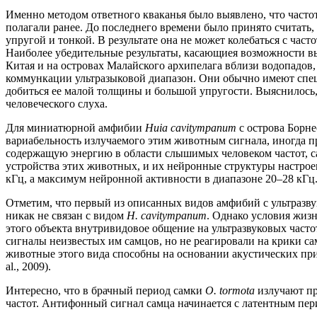
Именно методом ответного кваканья было выявлено, что часто
полагали ранее. До последнего времени было принято считать
упругой и тонкой. В результате она не может колебаться с ча
Наиболее убедительные результаты, касающиея возможности в
Китая и на островах Малайского архипелага вблизи водопадов
коммункации ультразыковой диапазон. Они обычно имеют специ
добиться ее малой толщины и большой упругости. Выяснилось, 
человеческого слуха.
Для миниатюрной амфибии
Huia сavitympanum
с острова Борне
вариабельность излучаемого этим животным сигнала, иногда практ
содержащую энергию в области слышимых человеком частот, с
устройства этих животных, и их нейронные структуры настрое
кГц, а максимум нейронной активности в диапазоне 20–28 кГц
Отметим, что первый из описанных видов амфибий с ультразв
никак не связан с видом
H. сavitympanum
. Однако условия жиз
этого объекта внутривидовое общение на ультразвуковых част
сигналы неизвестых им самцов, но не реагировали на крики са
животные этого вида способны на основании акустических приз
al., 2009).
Интересно, что в брачный период самки
O. tormota
излучают пр
частот. Антифонный сигнал самца начинается с латентным перио