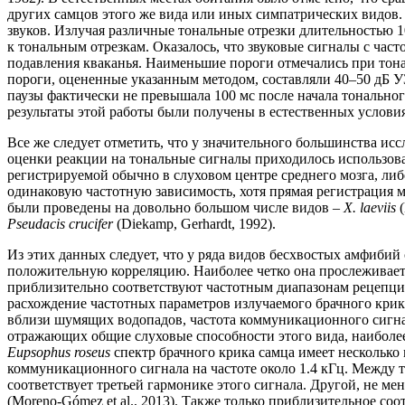
других самцов этого же вида или иных симпатрических видов. 
звуков. Излучая различные тональные отрезки длительностью 
к тональным отрезкам. Оказалось, что звуковые сигналы с час
подавления кваканья. Наименьшие пороги отмечались при тонах
пороги, оцененные указанным методом, составляли 40–50 дБ У
паузы фактически не превышала 100 мс после начала тональног
результаты этой работы были получены в естественных услови
Все же следует отметить, что у значительного большинства ис
оценки реакции на тональные сигналы приходилось использов
регистрируемой обычно в слуховом центре среднего мозга, ли
одинаковую частотную зависимость, хотя прямая регистрация 
были проведены на довольно большом числе видов –
X. laeviis
(
Pseudacis crucifer
(Diekamp, Gerhardt, 1992).
Из этих данных следует, что у ряда видов бесхвостых амфиби
положительную корреляцию. Наиболее четко она прослеживает
приблизительно соответствуют частотным диапазонам рецепции ам
расхождение частотных параметров излучаемого брачного кри
вблизи шумящих водопадов, частота коммуникационного сигн
отражающих общие слуховые способности этого вида, наиболее н
Eupsophus roseus
спектр брачного крика самца имеет несколько
коммуникационного сигнала на частоте около 1.4 кГц. Между 
соответствует третьей гармонике этого сигнала. Другой, не м
(Moreno-Gómez et al., 2013). Также только приблизительное 