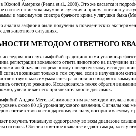
 в Южной Америке (Penna et al., 2008). Это же касается и под
олное соответствие максимумов излучения и приема описано у ля
мы и максимумов спектра брачкого крика у лягушки быка (Megel
о анализа амфибий были получены в поведенческих эксперимент
х для животного ситуациях.
ЬНОСТИ МЕТОДОМ ОТВЕТНОГО КВ
ю исследования слуха амфибий традиционными условно-рефлект
ика регистрации вокального ответа животного на излучение из
оложившей начало современному поведенческому исследованию с
сигнал возникает только в том случае, если в излученном сигнал
 соответствуют максимумам спектра основного видового коммуни
озить ответную реакцию. Исследователь также обратил внимание 
можно, увеличивает его привлекательность для самок.
амфибий Андреа Мегела-Симмонс этим же методом изучала вопр
ся уровень около 80 дБ уровня звукового давления. Сигналы как
ерно соответствовал стандартному сигналу, воспринимаемому с р
оляет получить тональную аудиограмму во всем диапазоне слышим
 сигналы. Обычно ответное кваканье издают самцы, хотя у неко