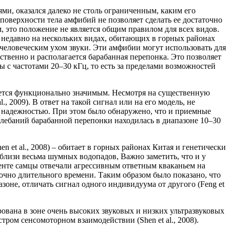
и, оказался далеко не столь ограниченным, каким его
поверхности тела амфибий не позволяет сделать ее достаточно
, это положение не является общим правилом для всех видов.
 недавно на нескольких видах, обитающих в горных районах
человеческим ухом звуки. Эти амфибии могут использовать для
твенно и располагается барабанная перепонка. Это позволяет
 с частотами 20–30 кГц, то есть за пределами возможностей
ляется функционально значимым. Несмотря на существенную
, 2009). В ответ на такой сигнал или на его модель, не
 надежностью. При этом было обнаружено, что и приемные
олебаний барабанной перепонки находилась в диапазоне 10–30
Shen et al., 2008) – обитает в горных районах Китая и генетически
близи весьма шумных водопадов, Важно заметить, что и у
менте самцы отвечали агрессивным ответным кваканьем на
точно длительного времени. Таким образом было показано, что
оне, отличать сигнал одного индивидуума от другого (Feng et
вана в зоне очень высоких звуковых и низких ультразвуковых
тром сенсомоторном взаимодействии (Shen et al., 2008).