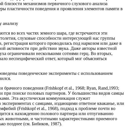
ой близости механизмов первичного слухового анализа
еры пластичности поведения и проявления элементов памяти в
у анализу
ся во всех частях земного шара, где встречаются эти
столетия, слуховые способности интересующей нас группы
 регистрация которого проводилась под наркозом или даже в
ой активности при действии звука. Даже авторы известной
слуха ограничивали несколькими сотнями герц. Во вторых,
ало неспецифический ответ, который мог объясняться
проведены поведенческие эксперименты с использованием
нился.
чного поведения (Frishkopf et al., 1968; Ryan, Rand,1993;
ции при поиске половых партнеров. У большинства видов самцы
иками. Эта акустическая коммуникация служит
в экспериментах с самцами, издающими ответное кваканье, или
ий (Frishkopf et al., 1968), подход к проблеме почти во
водится к нахождению полового партнера или отпугиванию
мых животными, и частотными характеристиками приемного
о позднее (см. Бибиков, 1987).