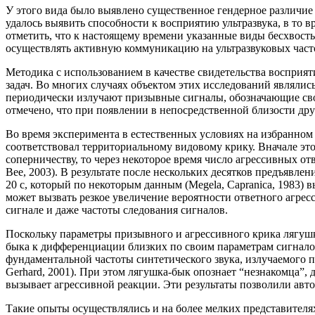
У этого вида было выявлено существенное гендерное различие в
удалось выявить способности к восприятию ультразвука, в то 
отметить, что к настоящему времени указанные виды бесхво
осуществлять активную коммуникацию на ультразвуковых част
Методика с использованием в качестве свидетельства восприя
задач. Во многих случаях объектом этих исследований являлис
периодически излучают призывные сигналы, обозначающие сво
отмечено, что при появлении в непосредственной близости др
Во время эксперимента в естественных условиях на избранном
соответствовал территориальному видовому крику. Вначале эт
соперничеству, то через некоторое время число агрессивных отв
Bee, 2003). В результате после нескольких десятков предъявл
20 с, который по некоторым данным (Megela, Capranica, 1983
может вызвать резкое увеличение вероятности ответного агрес
сигнале и даже частоты следования сигналов.
Поскольку параметры призывного и агрессивного крика лягуш
быка к дифференциации близких по своим параметрам сигналов
фундаментальной частоты синтетического звука, излучаемого п
Gerhard, 2001). При этом лягушка-бык опознает “незнакомца”, 
вызывает агрессивной реакции. Эти результаты позволили авто
Такие опыты осуществлялись и на более мелких представителя