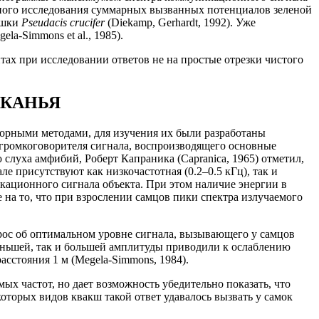
робного исследования суммарных вызванных потенциалов зеленой
гушки
Pseudacis crucifer
(Diekamp, Gerhardt, 1992). Уже
a-Simmons et al., 1985).
ах при исследовании ответов не на простые отрезки чистого
АКАНЬЯ
орными методами, для изучения их были разработаны
 громкоговорителя сигнала, воспроизводящего основные
луха амфибий, Роберт Капраника (Capranica, 1965) отметил,
е присутствуют как низкочастотная (0.2–0.5 кГц), так и
кационного сигнала объекта. При этом наличие энергии в
на то, что при взрослении самцов пики спектра излучаемого
ос об оптимальном уровне сигнала, вызывающего у самцов
 меньшей, так и большей амплитуды приводили к ослаблению
асстояния 1 м (Megela-Simmons, 1984).
ых частот, но дает возможность убедительно показать, что
торых видов квакш такой ответ удавалось вызвать у самок