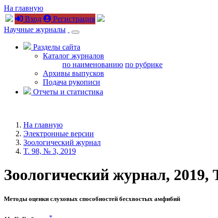
На главную
Вход
Регистрация
Научные журналы
Разделы сайта
Каталог журналов
по наименованию
по рубрике
Архивы выпусков
Подача рукописи
Отчеты и статистика
На главную
Электронные версии
Зоологический журнал
T. 98, № 3, 2019
Зоологический журнал, 2019, T.
Методы оценки слуховых способностей бесхвостых амфибий
*