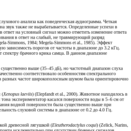
ухового анализа как поведенческая аудиограмма. Четкая
на звук также не вырабатывается. Определенные успехи в
в ответ на условный сигнал можно отметить изменение ответа
ивания в ответ на слабый, не травмирующий разряд
la-Simmons, 1984; Megela-Simmons et al., 1985)
.
Эффект
ю зависимость порогов от частоты в диапазоне до 3.2 кГц.
т спектру брачного крика самца. В данном диапазоне
ь существенно выше (35–45 дБ), но частотный диапазон слуха
 качественно соответствовало особенностям спектрального
алов разных частот широкополосным шумом была ориентировочно
 (
Xenopus laeviis
) (Elepfandt et al., 2000). Животное находилось в
я тона экспериментатор касался поверхности воды в 5–6 см от
асания водной поверхности была существенно выше при
ьность слуховой системы в диапазоне от 0.2 до 4.0 Гц.
кой древесной лягушкой (
Eleutherodactylus coqui
) (Zelick, Narins,
я почти исключительно при отсутствии брачных сигналов