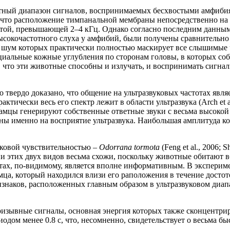
тный диапазон сигналов, воспринимаемых бесхвостыми амфибиям
, что расположение тимпанальной мембраны непосредственно на 
стотой, превышающей 2–4 кГц. Однако согласно последним данным
ысокочастотного слуха у амфибий, были получены сравнительно
, шум которых практически полностью маскирует все слышимые 
альные кожные углубления по сторонам головы, в которых собс
что эти животные способны и излучать, и воспринимать сигналы
о твердо доказано, что общение на ультразвуковых частотах яв
ически весь его спектр лежит в области ультразвука (Arch et al.
амцы генерируют собственные ответные звуки с весьма высокой
ны именно на восприятие ультразвука. Наибольшая амплитуда к
.
уковой чувствительностью –
Odorrana tormota
(Feng et al., 2006; 
ни этих двух видов весьма схожи, поскольку животные обитают в
отах, по-видимому, является вполне информативным. В экспери
мца, который находился влизи его раположения в течение досто
наков, расположенных главным образом в ультразвуковом диапаз
изывные сигналы, основная энергия которых также сконцентриро
дом менее 0.8 с, что, несомненно, свидетельствует о весьма быс