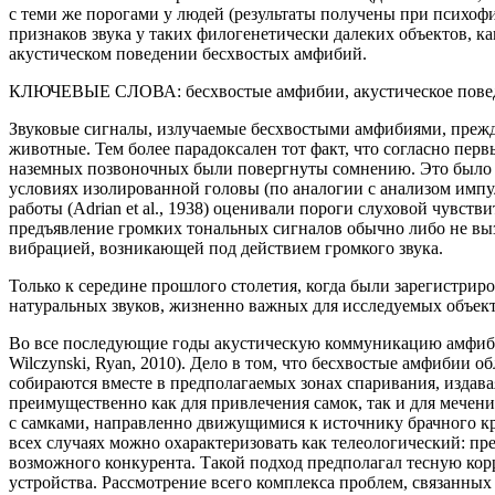
с теми же порогами у людей (результаты получены при психоф
признаков звука у таких филогенетически далеких объектов, 
акустическом поведении бесхвостых амфибий.
КЛЮЧЕВЫЕ СЛОВА:
бесхвостые амфибии, акустическое пове
Звуковые сигналы, излучаемые бесхвостыми амфибиями, прежде
животные. Тем более парадоксален тот факт, что согласно пе
наземных позвоночных были повергнуты сомнению. Это было о
условиях изолированной головы (по аналогии с анализом импу
работы (Adrian et al., 1938) оценивали пороги слуховой чувст
предъявление громких тональных сигналов обычно либо не выз
вибрацией, возникающей под действием громкого звука.
Только к середине прошлого столетия, когда были зарегистри
натуральных звуков, жизненно важных для исследуемых объект
Во все последующие годы акустическую коммуникацию амфибий р
Wilczynski, Ryan, 2010). Дело в том, что бесхвостые амфиби
собираются вместе в предполагаемых зонах спаривания, издав
преимущественно как для привлечения самок, так и для мечени
с самками, направленно движущимися к источнику брачного кри
всех случаях можно охарактеризовать как телеологический: п
возможного конкурента. Такой подход предполагал тесную к
устройства. Рассмотрение всего комплекса проблем, связанных 