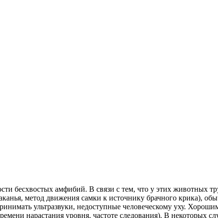
сти бесхвостых амфибий. В связи с тем, что у этих животных т
аканья, метод движения самки к источнику брачного крика), об
инимать ультразвуки, недоступные человеческому уху. Хорошим
времени нарастания уровня, частоте следования). В некоторых 