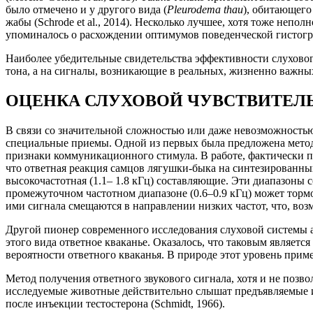
было отмечено и у другого вида (
Pleurodema thau
), обитающего
жабы (Schrode et al., 2014). Несколько лучшее, хотя тоже неп
упоминалось о расхождении оптимумов поведенческой гистограм
Наиболее убедительные свидетельства эффективности слуховог
тона, а на сигналы, возникающие в реальных, жизненно важны
ОЦЕНКА СЛУХОВОЙ ЧУВСТВИТЕЛ
В связи со значительной сложностью или даже невозможность
специальные приемы. Одной из первых была предложена метод
признаки коммуникационного стимула. В работе, фактически п
что ответная реакция самцов лягушки-быка на синтезированный 
высокочастотная (1.1– 1.8 кГц) составляющие. Эти диапазоны
промежуточном частотном диапазоне (0.6–0.9 кГц) может торм
ими сигнала смещаются в направлении низких частот, что, воз
Другой пионер современного исследования слуховой системы 
этого вида ответное кваканье. Оказалось, что таковым являет
вероятности ответного кваканья. В природе этот уровень прим
Метод получения ответного звукового сигнала, хотя и не позв
исследуемые животные действительно слышат предъявляемые им
после инъекции тестостерона (Schmidt, 1966).