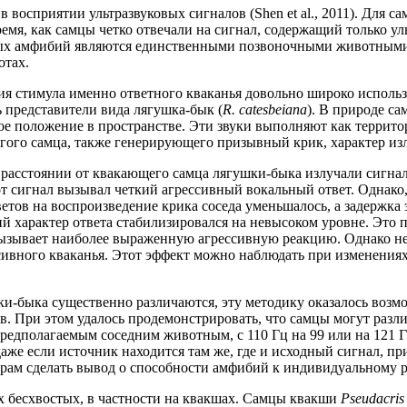
 восприятии ультразвуковых сигналов (Shen et al., 2011). Для с
время, как самцы четко отвечали на сигнал, содержащий только 
стых амфибий являются единственными позвоночными животными
отах.
тия стимула именно ответного кваканья довольно широко испол
ь представители вида лягушка-бык (
R. catesbeiana
). В природе с
е положение в пространстве. Эти звуки выполняют как террит
угого самца, также генерирующего призывный крик, характер из
 расстоянии от квакающего самца лягушки-быка излучали сигнал
от сигнал вызывал четкий агрессивный вокальный ответ. Однако
етов на воспроизведение крика соседа уменьшалось, а задержка э
ений характер ответа стабилизировался на невысоком уровне. Эт
) вызывает наиболее выраженную агрессивную реакцию. Однако н
сивного кваканья. Этот эффект можно наблюдать при изменениях
ки-быка существенно различаются, эту методику оказалось воз
. При этом удалось продемонстрировать, что самцы могут разли
редполагаемым соседним животным, с 110 Гц на 99 или на 121 Гц
даже если источник находится там же, где и исходный сигнал, п
рам сделать вывод о способности амфибий к индивидуальному рас
х бесхвостых, в частности на квакшах. Самцы квакши
Pseudacris 