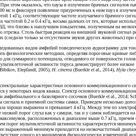
При этом оказалось, что пауза в излучении брачных сигналов на
100 мс и фиксируя появление приуроченных к ним пауз в излуче
тотой 1 кГц, соответствующие частоте излучаемого брачного сигн
 частотой 0.2 и 0.4 кГц, весьма далеких от тех, которые испол
ЗД, что близко к наилучшим показателям, полученным на мелких
о отрезка. Столь быстрая реакция на внешний звуковой сигнал р
ях (следили только за отсутствием звуков других животных) пр
следованных видов амфибий поведенческую аудиограмму для тона
ать физиологические методики, определяя пороговые кривые ли
бо для суммарного потенциала, отводимого от поверхности голо
мультиклеточной активности торуса демонстрирует более низкие
Bibikov, Elepfandt, 2005),
H. cinerea
(Buerkle et al., 2014),
Hyla chry
й спектральные характеристики основного коммуникационного с
ся у некоторых видов квакш. Спектр основного коммуникационн
фибиального и базилярного сосочков (Buerkle et al., 2014; Schro
ка сигнала и приемной системы самки. Приведем несколько доп
ала хорошо выражена и превышает 4 кГц. Между тем по электр
изкий порог слуха как у самцов, так и у самок наблюдается на ч
 максимумов, расположенных в диапазоне выше 0.7 кГц, причем
тем порог мультиклеточной активности характеризуется минимумо
енее выраженный минимум приходится на низкочастотный диапазо
соответствие одного из минимумов физиологически измеренной 