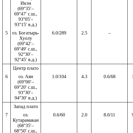
Икэн
(69°35′–
69°47′ с.ш.,
93°05′–
93°15′ в.д.)
5
оз. Богатырь-
6.0/289
2.5
–
Хуолу
(69°42′–
69°49′ с.ш.,
92°30′–
92°45′ в.д.)
Центр плато
6
оз. Аян
1.0/104
4.3
0.6/68
(69°00′–
69°20′ с.ш.,
93°30′–
94°30′ в.д.)
Запад плато
7
оз.
0.6/60
2.0
8.0/11
Кутарамакан
(68°35′–
68°50′ с.ш.,