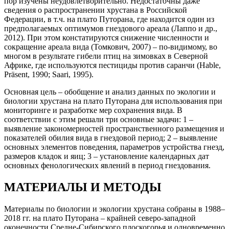
пор изучены неудовлетворительно. Недостаточны даже
сведения о распространении хрустана в Российской
Федерации, в т.ч. на плато Путорана, где находится один из
предполагаемых оптимумов гнездового ареала (Лаппо и др.,
2012). При этом констатируются снижение численности и
сокращение ареала вида (Томкович, 2007) – по-видимому, во
многом в результате гибели птиц на зимовках в Северной
Африке, где используются пестициды против саранчи (Hable,
Präsent, 1990; Saari, 1995).
Основная цель – обобщение и анализ данных по экологии и
биологии хрустана на плато Путорана для использования при
мониторинге и разработке мер сохранения вида. В
соответствии с этим решали три основные задачи: 1 –
выявление закономерностей пространственного размещения и
показателей обилия вида в гнездовой период; 2 – выявление
основных элементов поведения, параметров устройства гнезд,
размеров кладок и яиц; 3 – установление календарных дат
основных фенологических явлений в период гнездования.
МАТЕРИАЛЫ И МЕТОДЫ
Материалы по биологии и экологии хрустана собраны в 1988–
2018 гг. на плато Путорана – крайней северо-западной
оконечности Средне-Сибирского плоскогорья и одновременно