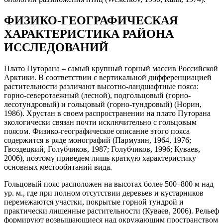
ФИЗИКО-ГЕОГРАФИЧЕСКАЯ
ХАРАКТЕРИСТИКА РАЙОНА
ИССЛЕДОВАНИЙ
Плато Путорана – самый крупный горный массив Российской
Арктики. В соответствии с вертикальной дифференциацией
растительности различают высотно-ландшафтные пояса:
горно-северотаежный (лесной), подгольцовый (горно-
лесотундровый) и гольцовый (горно-тундровый) (Норин,
1986). Хрустан в своем распространении на плато Путорана
экологически связан почти исключительно с гольцовым
поясом. Физико-географическое описание этого пояса
содержится в ряде монографий (Пармузин, 1964, 1976;
Гвоздецкий, Голубчиков, 1987; Голубчиков, 1996; Куваев,
2006), поэтому приведем лишь краткую характеристику
основных местообитаний вида.
Гольцовый пояс расположен на высотах более 500–800 м над
ур. м., где при полном отсутствии деревьев и кустарников
перемежаются участки, покрытые горной тундрой и
практически лишенные растительности (Куваев, 2006). Рельеф
формируют возвышающиеся над окружающим пространством