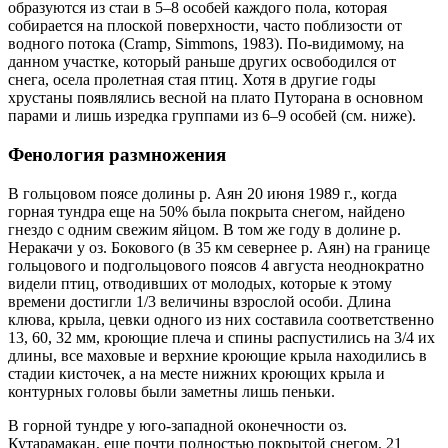
образуются из стаи в 5–8 особей каждого пола, которая
собирается на плоской поверхности, часто поблизости от
водного потока (Cramp, Simmons, 1983). По-видимому, на
данном участке, который раньше других освободился от
снега, осела пролетная стая птиц. Хотя в другие годы
хрустаны появлялись весной на плато Путорана в основном
парами и лишь изредка группами из 6–9 особей (см. ниже).
Фенология размножения
В гольцовом поясе долины р. Аян 20 июня 1989 г., когда
горная тундра еще на 50% была покрыта снегом, найдено
гнездо с одним свежим яйцом. В том же году в долине р.
Неракачи у оз. Бокового (в 35 км севернее р. Аян) на границе
гольцового и подгольцового поясов 4 августа неоднократно
видели птиц, отводивших от молодых, которые к этому
времени достигли 1/3 величины взрослой особи. Длина
клюва, крыла, цевки одного из них составила соответственно
13, 60, 32 мм, кроющие плеча и спины распустились на 3/4 их
длины, все маховые и верхние кроющие крыла находились в
стадии кисточек, а на месте нижних кроющих крыла и
контурных головы были заметны лишь пеньки.
В горной тундре у юго-западной оконечности оз.
Кутарамакан, еще почти полностью покрытой снегом, 21