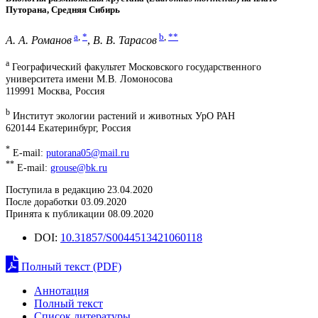
Путорана, Средняя Сибирь
a
,
*
b
,
**
А. А. Романов
,
В. В. Тарасов
a
Географический факультет Московского государственного
университета имени М.В. Ломоносова
119991 Москва, Россия
b
Институт экологии растений и животных УрО РАН
620144 Екатеринбург, Россия
*
E-mail:
putorana05@mail.ru
**
E-mail:
grouse@bk.ru
Поступила в редакцию 23.04.2020
После доработки 03.09.2020
Принята к публикации 08.09.2020
DOI:
10.31857/S0044513421060118
Полный текст (PDF)
Аннотация
Полный текст
Список литературы