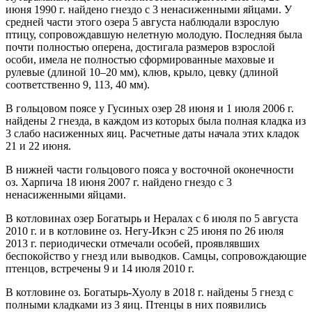
июня 1990 г. найдено гнездо с 3 ненасиженными яйцами. У
средней части этого озера 5 августа наблюдали взрослую
птицу, сопровождавшую нелетную молодую. Последняя была
почти полностью оперена, достигала размеров взрослой
особи, имела не полностью сформированные маховые и
рулевые (длиной 10–20 мм), клюв, крыло, цевку (длиной
соответственно 9, 113, 40 мм).
В гольцовом поясе у Гусиных озер 28 июня и 1 июля 2006 г.
найдены 2 гнезда, в каждом из которых была полная кладка из
3 слабо насиженных яиц. Расчетные даты начала этих кладок
21 и 22 июня.
В нижней части гольцового пояса у восточной оконечности
оз. Харпича 18 июня 2007 г. найдено гнездо с 3
ненасиженными яйцами.
В котловинах озер Богатырь и Нералах с 6 июля по 5 августа
2010 г. и в котловине оз. Негу-Икэн с 25 июня по 26 июля
2013 г. периодически отмечали особей, проявлявших
беспокойство у гнезд или выводков. Самцы, сопровождающие
птенцов, встречены 9 и 14 июля 2010 г.
В котловине оз. Богатырь-Хуолу в 2018 г. найдены 5 гнезд с
полными кладками из 3 яиц. Птенцы в них появились