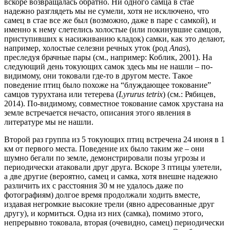
вскоре возвращалась обратно. Ни одного самца в стае
надежно разглядеть мы не сумели, хотя не исключено, что
самец в стае все же был (возможно, даже в паре с самкой), и
именно к нему слетелись холостые (или покинувшие самцов,
приступивших к насиживанию кладок) самки, как это делают,
например, холостые селезни речных уток (род
Anas
),
преследуя брачные пары (см., например: Коблик, 2001). На
следующий день токующих самок здесь мы не нашли – по-
видимому, они токовали где-то в другом месте. Такое
поведение птиц было похоже на “блуждающее токование”
самцов турухтана или тетерева (
Lyrurus tetrix
) (см.: Рябицев,
2014). По-видимому, совместное токование самок хрустана на
земле встречается нечасто, описания этого явления в
литературе мы не нашли.
Второй раз группа из 5 токующих птиц встречена 24 июня в 1
км от первого места. Поведение их было таким же – они
шумно бегали по земле, демонстрировали позы угрозы и
периодически атаковали друг друга. Вскоре 3 птицы улетели,
а две другие (вероятно, самец и самка, хотя внешне надежно
различить их с расстояния 30 м не удалось даже по
фотографиям) долгое время продолжали ходить вместе,
издавая негромкие высокие трели (явно адресованные друг
другу), и кормиться. Одна из них (самка), помимо этого,
непрерывно токовала, вторая (очевидно, самец) периодически