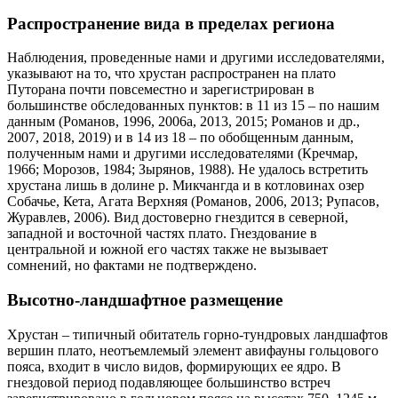
Распространение вида в пределах региона
Наблюдения, проведенные нами и другими исследователями,
указывают на то, что хрустан распространен на плато
Путорана почти повсеместно и зарегистрирован в
большинстве обследованных пунктов: в 11 из 15 – по нашим
данным (Романов, 1996, 2006а, 2013, 2015; Романов и др.,
2007, 2018, 2019) и в 14 из 18 – по обобщенным данным,
полученным нами и другими исследователями (Кречмар,
1966; Морозов, 1984; Зырянов, 1988). Не удалось встретить
хрустана лишь в долине р. Микчангда и в котловинах озер
Собачье, Кета, Агата Верхняя (Романов, 2006, 2013; Рупасов,
Журавлев, 2006). Вид достоверно гнездится в северной,
западной и восточной частях плато. Гнездование в
центральной и южной его частях также не вызывает
сомнений, но фактами не подтверждено.
Высотно-ландшафтное размещение
Хрустан – типичный обитатель горно-тундровых ландшафтов
вершин плато, неотъемлемый элемент авифауны гольцового
пояса, входит в число видов, формирующих ее ядро. В
гнездовой период подавляющее большинство встреч