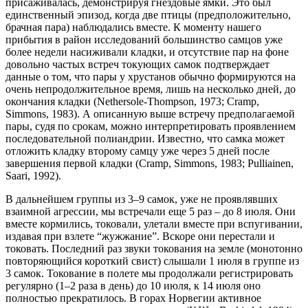
присаживалась, демонстрируя гнездовые ямки. Это был
единственный эпизод, когда две птицы (предположительно,
брачная пара) наблюдались вместе. К моменту нашего
прибытия в район исследований большинство самцов уже
более недели насиживали кладки, и отсутствие пар на фоне
довольно частых встреч токующих самок подтверждает
данные о том, что пары у хрустанов обычно формируются на
очень непродолжительное время, лишь на несколько дней, до
окончания кладки (Nethersole-Thompson, 1973; Cramp,
Simmons, 1983). А описанную выше встречу предполагаемой
пары, судя по срокам, можно интерпретировать проявлением
последовательной полиандрии. Известно, что самка может
отложить кладку второму самцу уже через 5 дней после
завершения первой кладки (Cramp, Simmons, 1983; Pulliainen,
Saari, 1992).
В дальнейшем группы из 3–9 самок, уже не проявлявших
взаимной агрессии, мы встречали еще 5 раз – до 8 июля. Они
вместе кормились, токовали, улетали вместе при вспугивании,
издавая при взлете “жужжание”. Вскоре они перестали и
токовать. Последний раз звуки токования на земле (монотонно
повторяющийся короткий свист) слышали 1 июля в группе из
3 самок. Токование в полете мы продолжали регистрировать
регулярно (1–2 раза в день) до 10 июля, к 14 июля оно
полностью прекратилось. В горах Норвегии активное