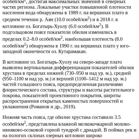
особей/км
, достигая максимальных значений в северных
частях региона. Локальные участки повышенной плотности
населения вида обнаружены в 1989 г. на вершинах плато в
2
среднем течении р. Аян (10.0 особей/км
) и в 2018 г. в
2
котловине оз. Богатырь-Хуолу (6.0 особей/км
). В
подгольцовом поясе показатели обилия изменялись в
2
пределах 0.2–8.0 особей/км
, наибольшая плотность (8.0
2
особей/км
) обнаружена в 1990 г. на вершинах плато у юго-
западной оконечности оз. Кутарамакан.
В котловине оз. Богатырь-Хуолу на северо-западе плато
выявлена вертикальная дифференциация показателей обилия
хрустана в пределах нижней (730–950 м над ур. м.), средней
(950–1100 м над ур. м.) и верхней (1100–1412 м над ур. м.)
частей гольцового пояса, предопределенная различиями
флористического состава, структуры и высоты растительного
покрова, показателей проективного покрытия, широты
распространения открытых каменистых поверхностей и
увлажнения (Романов и др., 2019).
Нижняя часть пояса, где обилие хрустана составило 3.5
2
особей/км
, представлена влажной мелкокочкарной мохово-
ивняково-осоковой горной тундрой с дриадой. В поймах рек и
на пологих склонах озерных котловин широко