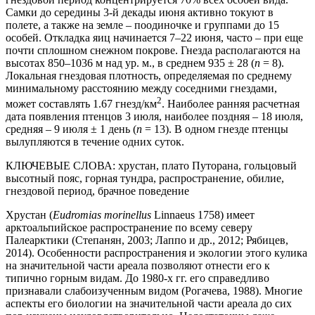
Самки до середины 3-й декады июня активно токуют в
полете, а также на земле – поодиночке и группами до 15
особей. Откладка яиц начинается 7–22 июня, часто – при еще
почти сплошном снежном покрове. Гнезда располагаются на
высотах 850–1036 м над ур. м., в среднем 935 ± 28 (
n
= 8).
Локальная гнездовая плотность, определяемая по среднему
минимальному расстоянию между соседними гнездами,
2
может составлять 1.67 гнезд/км
. Наиболее ранняя расчетная
дата появления птенцов 3 июля, наиболее поздняя – 18 июля,
средняя – 9 июля ± 1 день (
n
= 13). В одном гнезде птенцы
вылупляются в течение одних суток.
КЛЮЧЕВЫЕ СЛОВА:
хрустан, плато Путорана, гольцовый
высотный пояс, горная тундра, распространение, обилие,
гнездовой период, брачное поведение
Хрустан (
Eudromias morinellus
Linnaeus 1758) имеет
арктоальпийское распространение по всему северу
Палеарктики (Степанян, 2003; Лаппо и др., 2012; Рябицев,
2014). Особенности распространения и экологии этого кулика
на значительной части ареала позволяют отнести его к
типично горным видам. До 1980-х гг. его справедливо
признавали слабоизученным видом (Рогачева, 1988). Многие
аспекты его биологии на значительной части ареала до сих