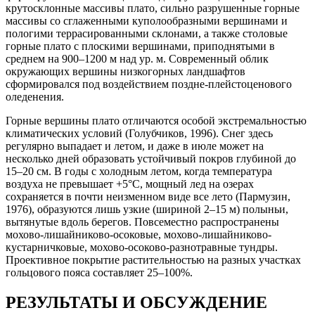
крутосклонные массивы плато, сильно разрушенные горные
массивы со сглаженными куполообразными вершинами и
пологими террасированными склонами, а также столовые
горные плато с плоскими вершинами, приподнятыми в
среднем на 900–1200 м над ур. м. Современный облик
окружающих вершины низкогорных ландшафтов
сформировался под воздействием поздне-плейстоценового
оледенения.
Горные вершины плато отличаются особой экстремальностью
климатических условий (Голубчиков, 1996). Снег здесь
регулярно выпадает и летом, и даже в июле может на
несколько дней образовать устойчивый покров глубиной до
15–20 см. В годы с холодным летом, когда температура
воздуха не превышает +5°С, мощный лед на озерах
сохраняется в почти неизменном виде все лето (Пармузин,
1976), образуются лишь узкие (шириной 2–15 м) полыньи,
вытянутые вдоль берегов. Повсеместно распространены
мохово-лишайниково-осоковые, мохово-лишайниково-
кустарничковые, мохово-осоково-разнотравные тундры.
Проективное покрытие растительностью на разных участках
гольцового пояса составляет 25–100%.
РЕЗУЛЬТАТЫ И ОБСУЖДЕНИЕ