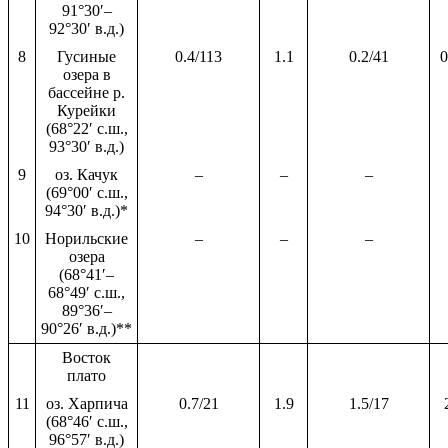
91°30′–
92°30′ в.д.)
8
Гусиные
0.4/113
1.1
0.2/41
0
озера в
бассейне р.
Курейки
(68°22′ с.ш.,
93°30′ в.д.)
9
оз. Качук
–
–
–
(69°00′ с.ш.,
94°30′ в.д.)*
10
Норильские
–
–
–
озера
(68°41′–
68°49′ с.ш.,
89°36′–
90°26′ в.д.)**
Восток
плато
11
оз. Харпича
0.7/21
1.9
1.5/17
(68°46′ с.ш.,
96°57′ в.д.)