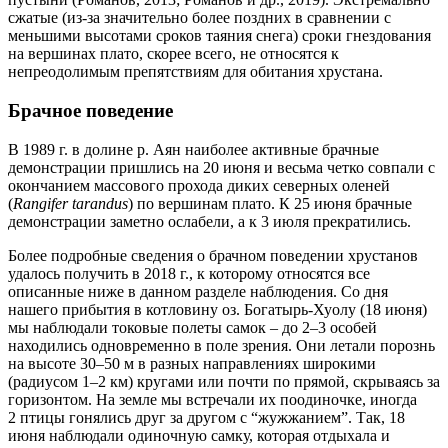
сжатые (из-за значительно более поздних в сравнении с
меньшими высотами сроков таяния снега) сроки гнездования
на вершинах плато, скорее всего, не относятся к
непреодолимым препятствиям для обитания хрустана.
Брачное поведение
В 1989 г. в долине р. Аян наиболее активные брачные
демонстрации пришлись на 20 июня и весьма четко совпали с
окончанием массового прохода диких северных оленей
(
Rangifer tarandus
) по вершинам плато. К 25 июня брачные
демонстрации заметно ослабели, а к 3 июля прекратились.
Более подробные сведения о брачном поведении хрустанов
удалось получить в 2018 г., к которому относятся все
описанные ниже в данном разделе наблюдения. Со дня
нашего прибытия в котловину оз. Богатырь-Хуолу (18 июня)
мы наблюдали токовые полеты самок – до 2–3 особей
находились одновременно в поле зрения. Они летали порознь
на высоте 30–50 м в разных направлениях широкими
(радиусом 1–2 км) кругами или почти по прямой, скрываясь за
горизонтом. На земле мы встречали их поодиночке, иногда
2 птицы гонялись друг за другом с “жужжанием”. Так, 18
июня наблюдали одиночную самку, которая отдыхала и