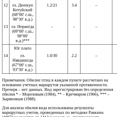
12
оз. Дюпкун
1.2/21
3.4
–
Котуйский
(68°00′ с.ш.,
98°30′ в.д.)
13
оз. Нерангда
–
–
–
(69°00′ с.ш.,
98°00′
в.д.)***
Юг плато
14
оз.
1.0/30
2.2
–
Някшингда
(67°00′ с.ш.,
93°30′ в.д.)
Примечания. Обилие птиц в каждом пункте рассчитано на
основании учетных маршрутов указанной протяженности.
Прочерк – нет данных. Вид зарегистрирован без определения
обилия * – Морозовым (1984), ** – Кречмаром (1966), *** –
Зыряновым (1988).
Для анализа обилия вида использованы результаты
маршрутных учетов, проведенных по методике Равкина