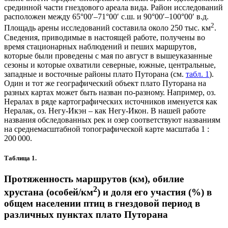
срединной части гнездового ареала вида. Район исследований
расположен между 65°00′–71°00′ с.ш. и 90°00′–100°00′ в.д.
2
Площадь арены исследований составила около 250 тыс. км
.
Сведения, приводимые в настоящей работе, получены во
время стационарных наблюдений и пеших маршрутов,
которые были проведены с мая по август в вышеуказанные
сезоны и которые охватили северные, южные, центральные,
западные и восточные районы плато Путорана (см.
табл. 1
).
Один и тот же географический объект плато Путорана на
разных картах может быть назван по-разному. Например, оз.
Нералах в ряде картографических источников именуется как
Нералак, оз. Негу-Икэн – как Негу-Икон. В нашей работе
названия обследованных рек и озер соответствуют названиям
на среднемасштабной топографической карте масштаба 1 :
200 000.
Таблица 1.
Протяженность маршрутов (км), обилие
2
хрустана (особей/км
) и доля его участия (%) в
общем населении птиц в гнездовой период в
различных пунктах плато Путорана