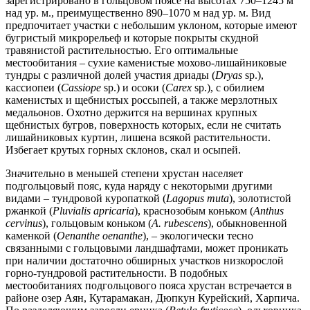
зарегистрировано в гольцовом поясе на высотах 750–1245 м
над ур. м., преимущественно 890–1070 м над ур. м. Вид
предпочитает участки с небольшим уклоном, которые имеют
бугристый микрорельеф и которые покрыты скудной
травянистой растительностью. Его оптимальные
местообитания – сухие каменистые мохово-лишайниковые
тундры с различной долей участия дриады (
Dryas
sp.),
кассиопеи (
Cassiope
sp.) и осоки (
Carex
sp.), с обилием
каменистых и щебнистых россыпей, а также мерзлотных
медальонов. Охотно держится на вершинах крупных
щебнистых бугров, поверхность которых, если не считать
лишайниковых куртин, лишена всякой растительности.
Избегает крутых горных склонов, скал и осыпей.
Значительно в меньшей степени хрустан населяет
подгольцовый пояс, куда наряду с некоторыми другими
видами – тундровой куропаткой (
Lagopus muta
), золотистой
ржанкой (
Pluvialis apricaria
), краснозобым коньком (
Anthus
cervinus
), гольцовым коньком (
A. rubescens
), обыкновенной
каменкой (
Oenanthe oenanthe
), – экологически тесно
связанными с гольцовыми ландшафтами, может проникать
при наличии достаточно обширных участков низкорослой
горно-тундровой растительности. В подобных
местообитаниях подгольцового пояса хрустан встречается в
районе озер Аян, Кутарамакан, Дюпкун Курейский, Харпича.