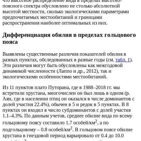
что высотное распределение вида в пределах высотно-
поясного спектра обусловлено не столько абсолютной
высотой местности, сколько экологическими параметрами
предпочитаемых местообитаний и границами
распространения наиболее оптимальных из них.
Дифференциация обилия в пределах гольцового
пояса
Выявлены существенные различия показателей обилия в
разных пунктах, обследованных в разные годы (см.
табл. 1
).
Эти различия могут быть обусловлены как межгодовой
динамикой численности (Лаппо и др., 2012), так и
экологическими особенностями местообитаний.
Из 11 пунктов плато Путорана, где в 1988–2018 гг. мы
встретили хрустана, многочислен он был лишь в одном (р.
Аян, где в населении птиц он оказался в числе доминантов с
долей участия 22.4%), обычен в 5 и редок в 5 пунктах. В 8
пунктах он входил в число субдоминантов с долей участия
1.1–4.3%. По данным учетов, среднее обилие вида по всему
2
гольцовому поясу составило 1.7 особей/км
, а по
2
подгольцовому – 0.8 особей/км
. В гольцовом поясе обилие
хрустана в гнездовой период варьировало от 0.4 до 10.0
2