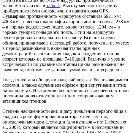
(1967) на высотах до 1412 м над ур. м., протяженность
маршрутов указана в
табл. 1
. Высоту местности и длину
пройденного пути определяли по навигаторам GPS.
Суммарная протяженность маршрутов составила 6921 км:
4063 км – в лесных ландшафтах горно-таежного пояса, 238 км
– в горных редколесьях подгольцового пояса, 1204 км – в
горных тундрах гольцового пояса. Птиц на маршрутах
регистрировали визуально и по голосу. Все показатели
обилия, приводимые в настоящей работе, получены на учетах
в период размножения, включая этапы брачных
демонстраций, насиживания кладок и вождения птенцов,
возраст которых не превышал 7–10 дней. Различия в уровне
встречаемости по указанным этапам цикла размножения не
выявлены, поэтому все данные суммированы и усреднены.
Гнезда хрустана обнаруживали, наблюдая за беспокоящимися
особями, а также случайным образом при вспугивании птиц
на маршрутах. Настойчиво беспокоившихся особей со второй
половины июля относили к птицам, сопровождавшим
затаившихся птенцов.
Степень насиженности яиц и дату появления первого яйца в
кладках, сроки формирования которых неизвестны,
определяли методом флотации (для куликов – по: Liebezeit et
al., 2007), который является общепринятым в исследовании
биологии размножения птиц (Westerkov, 1950; Rahn, 1974).