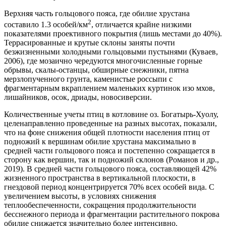
Верхняя часть гольцового пояса, где обилие хрустана
2
составило 1.3 особей/км
, отличается крайне низкими
показателями проективного покрытия (лишь местами до 40%).
Террасированные и крутые склоны заняты почти
безжизненными холодными гольцовыми пустынями (Куваев,
2006), где мозаично чередуются многочисленные горные
обрывы, скалы-останцы, обширные снежники, пятна
мерзлопученного грунта, каменистые россыпи с
фрагментарным вкраплением маленьких куртинок изо мхов,
лишайников, осок, дриады, новосиверсии.
Количественные учеты птиц в котловине оз. Богатырь-Хуолу,
целенаправленно проведенные на разных высотах, показали,
что на фоне снижения общей плотности населения птиц от
подножий к вершинам обилие хрустана максимально в
средней части гольцового пояса и постепенно сокращается в
сторону как вершин, так и подножий склонов (Романов и др.,
2019). В средней части гольцового пояса, составляющей 42%
жизненного пространства в вертикальной плоскости, в
гнездовой период концентрируется 70% всех особей вида. С
увеличением высоты, в условиях снижения
теплообеспеченности, сокращения продолжительности
бесснежного периода и фрагментации растительного покрова
обилие снижается значительно более интенсивно.