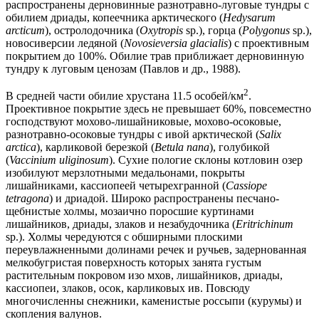
распространены дерновинные разнотравно-луговые тундры с
обилием дриады, копеечника арктического (
Hedysarum
arcticum
), остролодочника (
Oxytropis
sp.), горца (
Polygonus
sp.),
новосиверсии ледяной (
Novosieversia glacialis
) с проективным
покрытием до 100%. Обилие трав приближает дерновинную
тундру к луговым ценозам (Павлов и др., 1988).
2
В средней части обилие хрустана 11.5 особей/км
.
Проективное покрытие здесь не превышает 60%, повсеместно
господствуют мохово-лишайниковые, мохово-осоковые,
разнотравно-осоковые тундры с ивой арктической (
Salix
arctica
), карликовой березкой (
Betula nana
), голубикой
(
Vaccinium uliginosum
). Сухие пологие склоны котловин озер
изобилуют мерзлотными медальонами, покрыты
лишайниками, кассиопеей четырехгранной (
Cassiope
tetragona
) и дриадой. Широко распространены песчано-
щебнистые холмы, мозаично поросшие куртинами
лишайников, дриады, злаков и незабудочника (
Eritrichinum
sp.). Холмы чередуются с обширными плоскими
переувлажненными долинами речек и ручьев, задернованная
мелкобугристая поверхность которых занята густым
растительным покровом изо мхов, лишайников, дриады,
кассиопеи, злаков, осок, карликовых ив. Повсюду
многочисленны снежники, каменистые россыпи (курумы) и
скопления валунов.