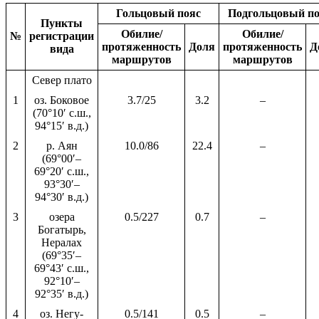
Гольцовый пояс
Подгольцовый по
Пункты
Обилие/
Обилие/
№
регистрации
протяженность
Доля
протяженность
Д
вида
маршрутов
маршрутов
Север плато
1
оз. Боковое
3.7/25
3.2
–
(70°10′ с.ш.,
94°15′ в.д.)
2
р. Аян
10.0/86
22.4
–
(69°00′–
69°20′ с.ш.,
93°30′–
94°30′ в.д.)
3
озера
0.5/227
0.7
–
Богатырь,
Нералах
(69°35′–
69°43′ с.ш.,
92°10′–
92°35′ в.д.)
4
оз. Негу-
0.5/141
0.5
–