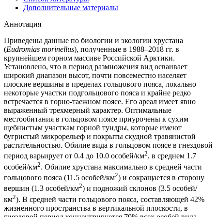
Дополнительные материалы
Аннотация
Приведены данные по биологии и экологии хрустана
(
Eudromias morinellus
), полученные в 1988–2018 гг. в
крупнейшем горном массиве Российской Арктики.
Установлено, что в период размножения вид осваивает
широкий диапазон высот, почти повсеместно населяет
плоские вершины в пределах гольцового пояса, локально –
некоторые участки подгольцового пояса и крайне редко
встречается в горно-таежном поясе. Его ареал имеет явно
выраженный трехмерный характер. Оптимальные
местообитания в гольцовом поясе приурочены к сухим
щебнистым участкам горной тундры, которые имеют
бугристый микрорельеф и покрыты скудной травянистой
растительностью. Обилие вида в гольцовом поясе в гнездовой
2
период варьирует от 0.4 до 10.0 особей/км
, в среднем 1.7
2
особей/км
. Обилие хрустана максимально в средней части
2
гольцового пояса (11.5 особей/км
) и сокращается в сторону
2
вершин (1.3 особей/км
) и подножий склонов (3.5 особей/
2
км
). В средней части гольцового пояса, составляющей 42%
жизненного пространства в вертикальной плоскости, в
гнездовой период концентрируется 70% всех особей вида.