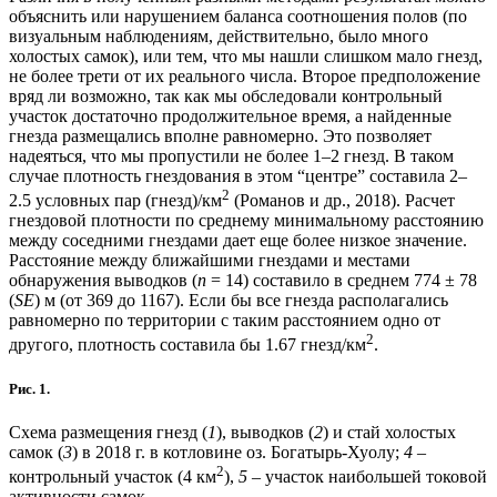
объяснить или нарушением баланса соотношения полов (по
визуальным наблюдениям, действительно, было много
холостых самок), или тем, что мы нашли слишком мало гнезд,
не более трети от их реального числа. Второе предположение
вряд ли возможно, так как мы обследовали контрольный
участок достаточно продолжительное время, а найденные
гнезда размещались вполне равномерно. Это позволяет
надеяться, что мы пропустили не более 1–2 гнезд. В таком
случае плотность гнездования в этом “центре” составила 2–
2
2.5 условных пар (гнезд)/км
(Романов и др., 2018). Расчет
гнездовой плотности по среднему минимальному расстоянию
между соседними гнездами дает еще более низкое значение.
Расстояние между ближайшими гнездами и местами
обнаружения выводков (
n
= 14) составило в среднем 774 ± 78
(
SE
) м (от 369 до 1167). Если бы все гнезда располагались
равномерно по территории с таким расстоянием одно от
2
другого, плотность составила бы 1.67 гнезд/км
.
Рис. 1.
Схема размещения гнезд (
1
), выводков (
2
) и стай холостых
самок (
3
) в 2018 г. в котловине оз. Богатырь-Хуолу;
4
–
2
контрольный участок (4 км
),
5
– участок наибольшей токовой
активности самок.