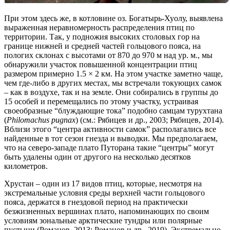
При этом здесь же, в котловине оз. Богатырь-Хуолу, выявлена
выраженная неравномерность распределения птиц по
территории. Так, у подножия высоких столовых гор на
границе нижней и средней частей гольцового пояса, на
пологих склонах с высотами от 870 до 970 м над ур. м., мы
обнаружили участок повышенной концентрации птиц
размером примерно 1.5 × 2 км. На этом участке заметно чаще,
чем где-либо в других местах, мы встречали токующих самок
– как в воздухе, так и на земле. Они собирались в группы до
15 особей и перемещались по этому участку, устраивая
своеобразные “блуждающие тока” подобно самцам турухтана
(
Philomachus pugnax
) (см.: Рябицев и др., 2003; Рябицев, 2014).
Вблизи этого “центра активности самок” располагались все
найденные в тот сезон гнезда и выводки. Мы предполагаем,
что на северо-западе плато Путорана такие “центры” могут
быть удалены один от другого на несколько десятков
километров.
Хрустан – один из 17 видов птиц, которые, несмотря на
экстремальные условия среды верхней части гольцового
пояса, держатся в гнездовой период на практически
безжизненных вершинах плато, напоминающих по своим
условиям зональные арктические тундры или полярные
пустыни (Романов, 2013; Романов и др., 2019). Экстремально