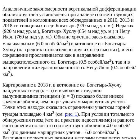
Аналогичные закономерности вертикальной дифференциации
обилия хрустана установлены при анализе соответствующих
показателей в котловинах всех обследованных в 2010, 2013 и
2018 гг. гольцовых озер: Богатырь (970 м над ур. м.), Нералах
(920 м над ур. м.), Богатырь-Хуолу (854 м над ур. м.) и Негу-
Икэн (760 м над ур. м.). Обилие хрустана здесь оказалось
2
максимальным (6.0 особей/км
) в котловине оз. Богатырь-
Хуолу (на средних относительно других озер высотах), и его
сокращение прослеживается как в направлении
2
вышерасположенного оз. Богатырь (0.5 особей/км
), так и в
направлении нижерасположенного оз. Негу-Икэн (0.5 особей/
2
км
).
Картирование в 2018 г. в котловине оз. Богатырь-Хуолу
найденных гнезд (
n
= 5) и выводков с недавно
вылупившимися птенцами (
n
= 3) показало более низкое
значение обилия, чем по результатам маршрутных учетов.
Точки этих находок оказались ограничены участком горной
2
тундры площадью 4 км
(см.
рис. 1
). При условии тотального
обнаружения гнезд (что на практике недостижимо) и равного
соотношения полов это соответствует обилию в 4.0 особей/
2
2
км
(по данным маршрутных учетов – 6.0 особей/км
).
Различия в полученных разными методами результатах можно