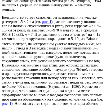
токование самок длится около месяца (Kålås, Byrkjedal, 1984),
на плато Путорана, по нашим наблюдениям, – заметно
меньше.
Большинство встреч самок мы регистрировали на участке
размером 1.5 × 2 км (см.
рис. 1
), расположенном у подножия
гор на пологих спускающихся к руслу реки террасах – в 0.5–
1.5 км от реки, на высотах 870–970 м над ур. м., в среднем
905 ± 15 (
SE
),
n
= 7. При удалении от этого “центра” на 4–12
км число встреч хрустанов сокращалось в 5–10 раз. Вблизи
2
этого “центра”, на контрольном участке площадью 4 км
, мы
нашли 5 гнезд и 3 выводка с недавно вылупившимися (3–5
дней назад) птенцами, т.е., наверное, половину потомства в
данной локальной группировке (судя по количеству
токующих самок, при условии равного соотношения полов).
Возможно, как многие виды птиц, для которых характерно
совместное токование особей, – глухари (род
Tetrao
), тетерева
и др. – хрустаны стремились устраивать гнезда в местах
расположения токовищ или неподалеку от них. Известно, что
самки турухтана, например, устраивают гнезда на расстоянии
не более 400 м от токовища (Hayman et al., 1986). Кроме того,
очевидно, что локальная группировка в данном месте
сформировалась во многом благодаря расположению первых
проталин на обращенных к югу склонах котловины озера (см.
рис. 1
). Это согласуется с данными о том, что пары обычно