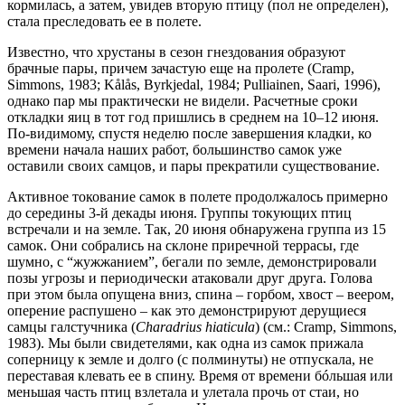
кормилась, а затем, увидев вторую птицу (пол не определен),
стала преследовать ее в полете.
Известно, что хрустаны в сезон гнездования образуют
брачные пары, причем зачастую еще на пролете (Cramp,
Simmons, 1983; Kålås, Byrkjedal, 1984; Pulliainen, Saari, 1996),
однако пар мы практически не видели. Расчетные сроки
откладки яиц в тот год пришлись в среднем на 10–12 июня.
По-видимому, спустя неделю после завершения кладки, ко
времени начала наших работ, большинство самок уже
оставили своих самцов, и пары прекратили существование.
Активное токование самок в полете продолжалось примерно
до середины 3-й декады июня. Группы токующих птиц
встречали и на земле. Так, 20 июня обнаружена группа из 15
самок. Они собрались на склоне приречной террасы, где
шумно, с “жужжанием”, бегали по земле, демонстрировали
позы угрозы и периодически атаковали друг друга. Голова
при этом была опущена вниз, спина – горбом, хвост – веером,
оперение распушено – как это демонстрируют дерущиеся
самцы галстучника (
Charadrius hiaticula
) (см.: Cramp, Simmons,
1983). Мы были свидетелями, как одна из самок прижала
соперницу к земле и долго (с полминуты) не отпускала, не
переставая клевать ее в спину. Время от времени бóльшая или
меньшая часть птиц взлетала и улетала прочь от стаи, но