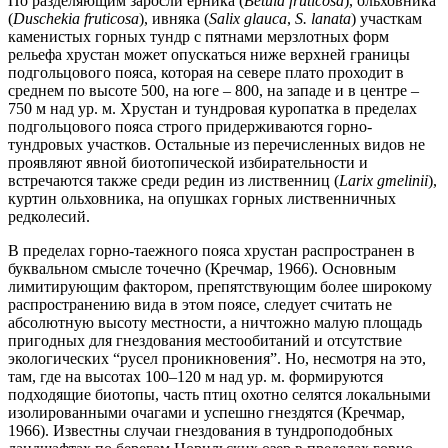
По разделяющим заросли ерника (
Betula fruticosa
), ольховника
(
Duschekia fruticosa
), ивняка (
Salix glauca
,
S. lanata
) участкам
каменистых горных тундр с пятнами мерзлотных форм
рельефа хрустан может опускаться ниже верхней границы
подгольцового пояса, которая на севере плато проходит в
среднем по высоте 500, на юге – 800, на западе и в центре –
750 м над ур. м. Хрустан и тундровая куропатка в пределах
подгольцового пояса строго придерживаются горно-
тундровых участков. Остальные из перечисленных видов не
проявляют явной биотопической избирательности и
встречаются также среди редин из лиственниц (
Larix gmelinii
),
куртин ольховника, на опушках горных лиственничных
редколесий.
В пределах горно-таежного пояса хрустан распространен в
буквальном смысле точечно (Кречмар, 1966). Основным
лимитирующим фактором, препятствующим более широкому
распространению вида в этом поясе, следует считать не
абсолютную высоту местности, а ничтожно малую площадь
пригодных для гнездования местообитаний и отсутствие
экологических “русел проникновения”. Но, несмотря на это,
там, где на высотах 100–120 м над ур. м. формируются
подходящие биотопы, часть птиц охотно селятся локальными
изолированными очагами и успешно гнездятся (Кречмар,
1966). Известны случаи гнездования в тундроподобных