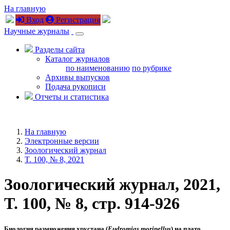
На главную
Вход
Регистрация
Научные журналы
Разделы сайта
Каталог журналов
по наименованию
по рубрике
Архивы выпусков
Подача рукописи
Отчеты и статистика
На главную
Электронные версии
Зоологический журнал
T. 100, № 8, 2021
Зоологический журнал, 2021,
T. 100, № 8, стр. 914-926
Биология размножения хрустана (
Eudromias morinellus
) на плато