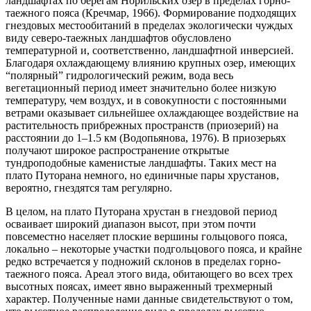
ландшафтах по берегам Норильских озер в пределах горно-
таежного пояса (Кречмар, 1966). Формирование подходящих
гнездовых местообитаний в пределах экологически чуждых
виду северо-таежных ландшафтов обусловлено
температурной и, соответственно, ландшафтной инверсией.
Благодаря охлаждающему влиянию крупных озер, имеющих
“полярный” гидрологический режим, вода весь
вегетационный период имеет значительно более низкую
температуру, чем воздух, и в совокупности с постоянными
ветрами оказывает сильнейшее охлаждающее воздействие на
растительность прибрежных пространств (приозерий) на
расстоянии до 1–1.5 км (Водопьянова, 1976). В приозерьях
получают широкое распространение открытые
тундроподобные каменистые ландшафты. Таких мест на
плато Путорана немного, но единичные пары хрустанов,
вероятно, гнездятся там регулярно.
В целом, на плато Путорана хрустан в гнездовой период
осваивает широкий диапазон высот, при этом почти
повсеместно населяет плоские вершины гольцового пояса,
локально – некоторые участки подгольцового пояса, и крайне
редко встречается у подножий склонов в пределах горно-
таежного пояса. Ареал этого вида, обитающего во всех трех
высотных поясах, имеет явно выраженный трехмерный
характер. Полученные нами данные свидетельствуют о том,