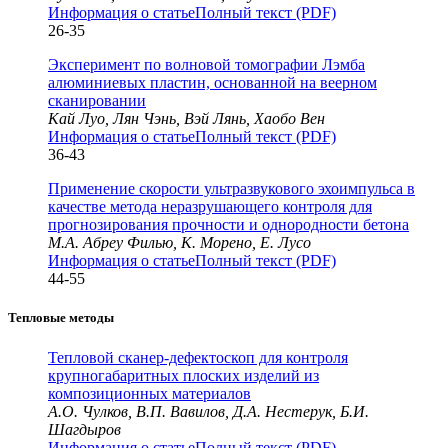
Информация о статье
Полный текст (PDF)
26-35
Эксперимент по волновой томографии Лэмба
алюминиевых пластин, основанной на веерном
сканировании
Кай Луо, Лян Чэнь, Вэй Лянь, Хаобо Вен
Информация о статье
Полный текст (PDF)
36-43
Применение скорости ультразвукового эхоимпульса в
качестве метода неразрушающего контроля для
прогнозирования прочности и однородности бетона
М.А. Абреу Филью, К. Морено, Е. Лусо
Информация о статье
Полный текст (PDF)
44-55
Тепловые методы
Тепловой сканер-дефектоскоп для контроля
крупногабаритных плоских изделий из
композиционных материалов
А.О. Чулков, В.П. Вавилов, Д.А. Нестерук, Б.И.
Шагдыров
Информация о статье
Полный текст (PDF)