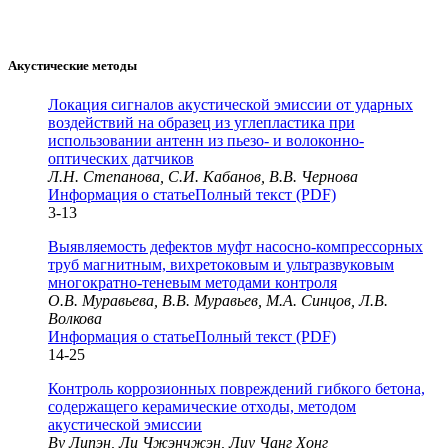
Акустические методы
Локация сигналов акустической эмиссии от ударных
воздействий на образец из углепластика при
использовании антенн из пьезо- и волоконно-
оптических датчиков
Л.Н. Степанова, С.И. Кабанов, В.В. Чернова
Информация о статье
Полный текст (PDF)
3-13
Выявляемость дефектов муфт насосно-компрессорных
труб магнитным, вихретоковым и ультразвуковым
многократно-теневым методами контроля
О.В. Муравьева, В.В. Муравьев, М.А. Синцов, Л.В.
Волкова
Информация о статье
Полный текст (PDF)
14-25
Контроль коррозионных повреждений гибкого бетона,
содержащего керамические отходы, методом
акустической эмиссии
Ву Липэн, Ли Чжэнчжэн, Лиу Чанг Хонг