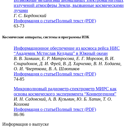
Возможные механизмы аномальных электромагнитных
излучений атмосферы Земли, вызванные космическими
лучами
Г. С. Бордонский
Информация о статье
Полный текст (PDF)
63-73
Космические аппараты, системы и программы ИЗК
Информационное обеспечение из космоса рейса НИС
“Академик Мстислав Келдыш” в Южный океан
В. В. Замшин, Е. Р. Матросова, Е. Г. Морозов, В. И.
Спиридонов, Д. И. Фрей, В. Д. Харченко, В. Н. Ходаева,
О. И. Чверткова, В. А. Шлюпиков
Информация о статье
Полный текст (PDF)
74-85
Микроволновый радиометр-спектрометр МИРС как
основа космического эксперимента “Конвергенция”
И. Н. Садовский, А. В. Кузьмин, Ю. Б. Хапин, Т. О.
Козлова
Информация о статье
Полный текст (PDF)
86-96
Информация о выпуске