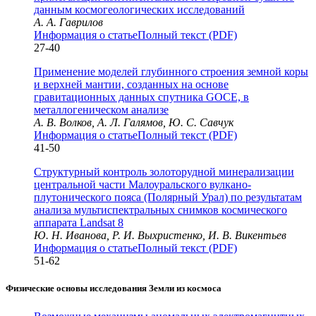
данным космогеологических исследований
А. А. Гаврилов
Информация о статье
Полный текст (PDF)
27-40
Применение моделей глубинного строения земной коры
и верхней мантии, созданных на основе
гравитационных данных спутника GOCE, в
металлогеническом анализе
А. В. Волков, А. Л. Галямов, Ю. С. Савчук
Информация о статье
Полный текст (PDF)
41-50
Структурный контроль золоторудной минерализации
центральной части Малоуральского вулкано-
плутонического пояса (Полярный Урал) по результатам
анализа мультиспектральных снимков космического
аппарата Landsat 8
Ю. Н. Иванова, Р. И. Выхристенко, И. В. Викентьев
Информация о статье
Полный текст (PDF)
51-62
Физические основы исследования Земли из космоса