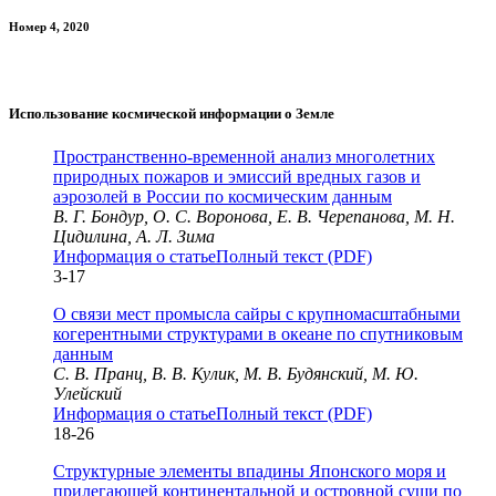
Номер 4, 2020
Использование космической информации о Земле
Пространственно-временной анализ многолетних
природных пожаров и эмиссий вредных газов и
аэрозолей в России по космическим данным
В. Г. Бондур, О. С. Воронова, Е. В. Черепанова, М. Н.
Цидилина, А. Л. Зима
Информация о статье
Полный текст (PDF)
3-17
О связи мест промысла сайры с крупномасштабными
когерентными структурами в океане по спутниковым
данным
С. В. Пранц, В. В. Кулик, М. В. Будянский, М. Ю.
Улейский
Информация о статье
Полный текст (PDF)
18-26
Структурные элементы впадины Японского моря и
прилегающей континентальной и островной суши по