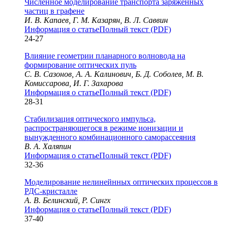
Численное моделирование транспорта заряженных
частиц в графене
И. В. Капаев, Г. М. Казарян, В. Л. Саввин
Информация о статье
Полный текст (PDF)
24-27
Влияние геометрии планарного волновода на
формирование оптических пуль
С. В. Сазонов, А. А. Калинович, Б. Д. Соболев, М. В.
Комиссарова, И. Г. Захарова
Информация о статье
Полный текст (PDF)
28-31
Стабилизация оптического импульса,
распространяющегося в режиме ионизации и
вынужденного комбинационного саморассеяния
В. А. Халяпин
Информация о статье
Полный текст (PDF)
32-36
Моделирование нелинейнных оптических процессов в
РДС-кристалле
А. В. Белинский, Р. Сингх
Информация о статье
Полный текст (PDF)
37-40