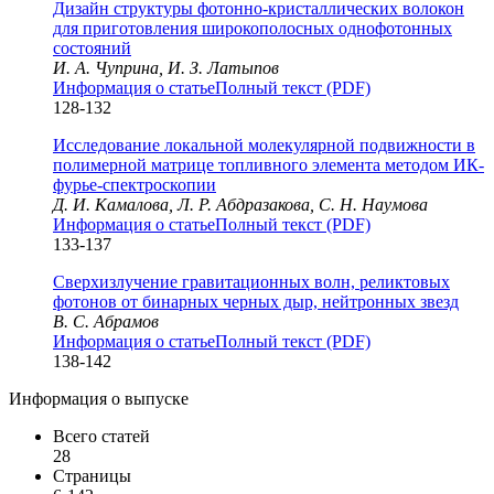
Дизайн структуры фотонно-кристаллических волокон
для приготовления широкополосных однофотонных
состояний
И. А. Чуприна, И. З. Латыпов
Информация о статье
Полный текст (PDF)
128-132
Исследование локальной молекулярной подвижности в
полимерной матрице топливного элемента методом ИК-
фурье-спектроскопии
Д. И. Камалова, Л. Р. Абдразакова, С. Н. Наумова
Информация о статье
Полный текст (PDF)
133-137
Сверхизлучение гравитационных волн, реликтовых
фотонов от бинарных черных дыр, нейтронных звезд
В. С. Абрамов
Информация о статье
Полный текст (PDF)
138-142
Информация о выпуске
Всего статей
28
Страницы