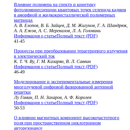
Влияние полимера на спектр и кинетику
фотолюминесценции квантовых точек селенида кадмия
в аморфной и жидкокристаллической полимерных
матрицах
А. В. Елопов, В. Б. Зайцев, Д. М. Жигунов, Г. А. Шандрюк,
А. А. Ежов, А. С. Мерекалов, Л. А. Головань
Информация о статье
Полный текст (PDF)
41-45
Процессы при преобразовании терагерцевого излучения
в электрический ток
К. Т. Ч. Ву, Г. М. Казарян, В. Л. Саввин
Информация о статье
Полный текст (PDF)
46-49
Моделирование и экспериментальные измерения
многолучевой цифровой фазированной антенной
решетки
Лу Гомин, П. Н. Захаров, А. Ф. Королев
Информация о статье
Полный текст (PDF)
50-53
О влиянии магнитных компонент высокочастотного
поля при пространственном циклотронном
авторезонансе