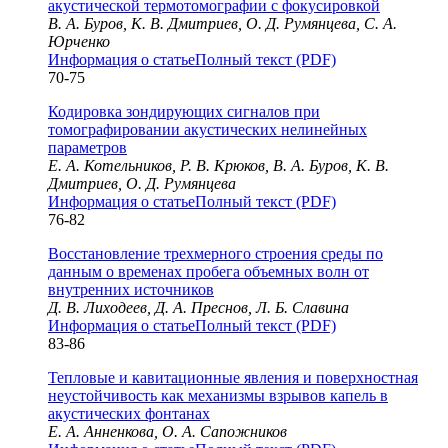
акустической термотомографии с фокусировкой
В. А. Буров, К. В. Дмитриев, О. Д. Румянцева, С. А.
Юрченко
Информация о статье
Полный текст (PDF)
70-75
Кодировка зондирующих сигналов при
томографировании акустических нелинейных
параметров
Е. А. Котельников, Р. В. Крюков, В. А. Буров, К. В.
Дмитриев, О. Д. Румянцева
Информация о статье
Полный текст (PDF)
76-82
Восстановление трехмерного строения среды по
данным о временах пробега объемных волн от
внутренних источников
Д. В. Лиходеев, Д. А. Преснов, Л. Б. Славина
Информация о статье
Полный текст (PDF)
83-86
Тепловые и кавитационные явления и поверхностная
неустойчивость как механизмы взрывов капель в
акустических фонтанах
Е. А. Анненкова, О. А. Сапожников