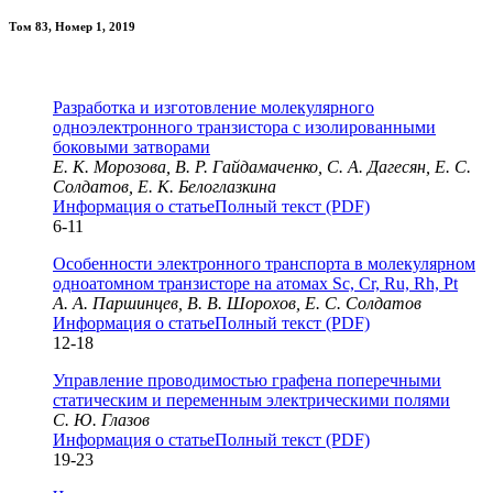
Том 83, Номер 1, 2019
Разработка и изготовление молекулярного
одноэлектронного транзистора с изолированными
боковыми затворами
Е. К. Морозова, В. Р. Гайдамаченко, С. А. Дагесян, Е. С.
Солдатов, Е. К. Белоглазкина
Информация о статье
Полный текст (PDF)
6-11
Особенности электронного транспорта в молекулярном
одноатомном транзисторе на атомах Sc, Cr, Ru, Rh, Pt
А. А. Паршинцев, В. В. Шорохов, Е. С. Солдатов
Информация о статье
Полный текст (PDF)
12-18
Управление проводимостью графена поперечными
статическим и переменным электрическими полями
С. Ю. Глазов
Информация о статье
Полный текст (PDF)
19-23