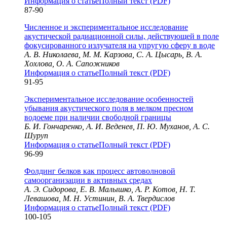
Информация о статье
Полный текст (PDF)
87-90
Численное и экспериментальное исследование
акустической радиационной силы, действующей в поле
фокусированного излучателя на упругую сферу в воде
А. В. Николаева, М. М. Карзова, С. А. Цысарь, В. А.
Хохлова, О. А. Сапожников
Информация о статье
Полный текст (PDF)
91-95
Экспериментальное исследование особенностей
убывания акустического поля в мелком пресном
водоеме при наличии свободной границы
Б. И. Гончаренко, А. И. Веденев, П. Ю. Муханов, А. С.
Шуруп
Информация о статье
Полный текст (PDF)
96-99
Фолдинг белков как процесс автоволновой
самоорганизации в активных средах
А. Э. Сидорова, Е. В. Малышко, А. Р. Котов, Н. Т.
Левашова, М. Н. Устинин, В. А. Твердислов
Информация о статье
Полный текст (PDF)
100-105