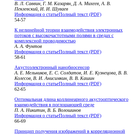
В. Л. Саввин, Г. М. Казарян, Д. А. Михеев, А. В.
Пеклевский, И. И. Шуваев
Информация о статье
Полный текст (PDF)
54-57
К нелинейной теории взаимодействия электронных
потоков с высокочастотными полями в средах с
комплексной проводимостью
А. А. Фунтов
Информация о статье
Полный текст (PDF)
58-61
Акустоэлектронный нанобиосенсор
А. Е. Мельников, Е. С. Солдатов, И. Е. Кузнецова, В. В.
Колесов, В. И. Анисимкин, В. В. Кашин
Информация о статье
Полный текст (PDF)
62-65
Оптимальная длина коллинеарного акустооптического
взаимодействия в поглощающей среде
П. А. Никитин, В. Б. Волошинов
Информация о статье
Полный текст (PDF)
66-69
Принцип получения изображений в корреляционной