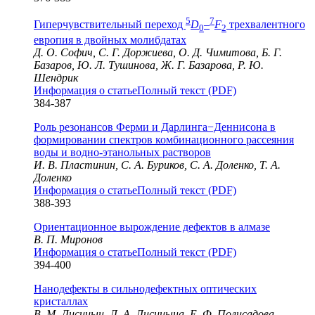
5
7
Гиперчувствительный переход
D
–
F
трехвалентного
0
2
европия в двойных молибдатах
Д. О. Софич, С. Г. Доржиева, О. Д. Чимитова, Б. Г.
Базаров, Ю. Л. Тушинова, Ж. Г. Базарова, Р. Ю.
Шендрик
Информация о статье
Полный текст (PDF)
384-387
Роль резонансов Ферми и Дарлинга−Деннисона в
формировании спектров комбинационного рассеяния
воды и водно-этанольных растворов
И. В. Пластинин, С. А. Буриков, С. А. Доленко, Т. А.
Доленко
Информация о статье
Полный текст (PDF)
388-393
Ориентационное вырождение дефектов в алмазе
В. П. Миронов
Информация о статье
Полный текст (PDF)
394-400
Нанодефекты в сильнодефектных оптических
кристаллах
В. М. Лисицын, Л. А. Лисицына, Е. Ф. Полисадова