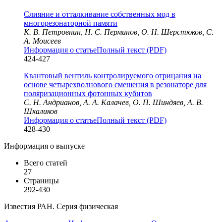
Слияние и отталкивание собственных мод в
многорезонаторной памяти
К. В. Петровнин, Н. С. Перминов, О. Н. Шерстюков, С.
А. Моисеев
Информация о статье
Полный текст (PDF)
424-427
Квантовый вентиль контролируемого отрицания на
основе четырехволнового смешения в резонаторе для
поляризационных фотонных кубитов
С. Н. Андрианов, А. А. Калачев, О. П. Шиндяев, А. В.
Шкаликов
Информация о статье
Полный текст (PDF)
428-430
Информация о выпуске
Всего статей
27
Страницы
292-430
Известия РАН. Серия физическая