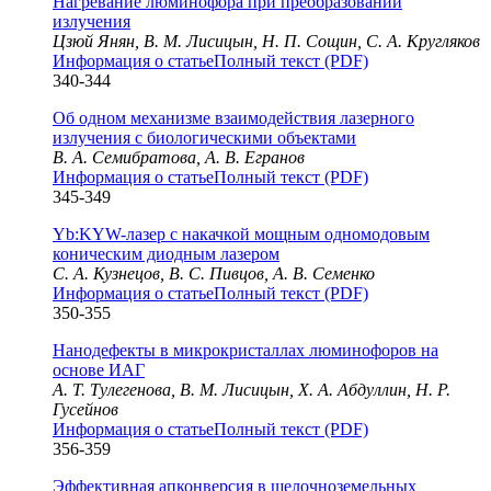
Нагревание люминофора при преобразовании
излучения
Цзюй Янян, В. М. Лисицын, Н. П. Сощин, С. А. Кругляков
Информация о статье
Полный текст (PDF)
340-344
Об одном механизме взаимодействия лазерного
излучения с биологическими объектами
В. А. Семибратова, А. В. Егранов
Информация о статье
Полный текст (PDF)
345-349
Yb:KYW-лазер с накачкой мощным одномодовым
коническим диодным лазером
С. А. Кузнецов, В. С. Пивцов, А. В. Семенко
Информация о статье
Полный текст (PDF)
350-355
Нанодефекты в микрокристаллах люминофоров на
основе ИАГ
А. Т. Тулегенова, В. М. Лисицын, Х. А. Абдуллин, Н. Р.
Гусейнов
Информация о статье
Полный текст (PDF)
356-359
Эффективная апконверсия в щелочноземельных