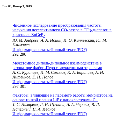
Том 83, Номер 3, 2019
Численное исследование преобразования частоты
излучения неселективного CO-лазера в ТГц-диапазон в
кристалле ZnGeP
2
Ю. М. Андреев, А. А. Ионин, И. О. Киняевский, Ю. М.
Климачев
Информация о статье
Полный текст (PDF)
292-296
Межатомное диполь-дипольное взаимодействие в
резонаторе Фабри-Перо с заряженными зеркалами
А. С. Курапцев, И. М. Соколов, К. А. Баранцев, А. Н.
Литвинов, Е. Н. Попов
Информация о статье
Полный текст (PDF)
297-301
Факторы, влияющие на параметр работы мемристора на
основе тонкой пленки LiF с нанокластерами Cu
Т. С. Лазарева, Л. И. Щепина, А. А. Черных, В. Л.
Паперный, Н. А. Иванов
Информация о статье
Полный текст (PDF)