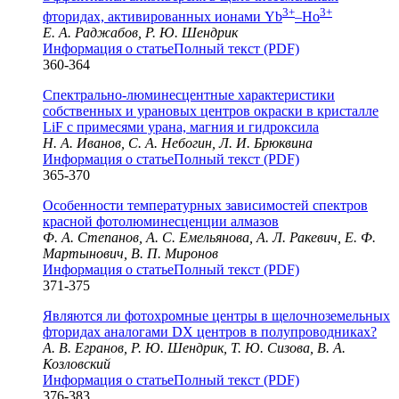
3+
3+
фторидах, активированных ионами Yb
–Ho
Е. А. Раджабов, Р. Ю. Шендрик
Информация о статье
Полный текст (PDF)
360-364
Спектрально-люминесцентные характеристики
собственных и урановых центров окраски в кристалле
LiF с примесями урана, магния и гидроксила
Н. А. Иванов, С. А. Небогин, Л. И. Брюквина
Информация о статье
Полный текст (PDF)
365-370
Особенности температурных зависимостей спектров
красной фотолюминесценции алмазов
Ф. А. Степанов, А. С. Емельянова, А. Л. Ракевич, Е. Ф.
Мартынович, В. П. Миронов
Информация о статье
Полный текст (PDF)
371-375
Являются ли фотохромные центры в щелочноземельных
фторидах аналогами DX центров в полупроводниках?
А. В. Егранов, Р. Ю. Шендрик, Т. Ю. Сизова, В. А.
Козловский
Информация о статье
Полный текст (PDF)
376-383