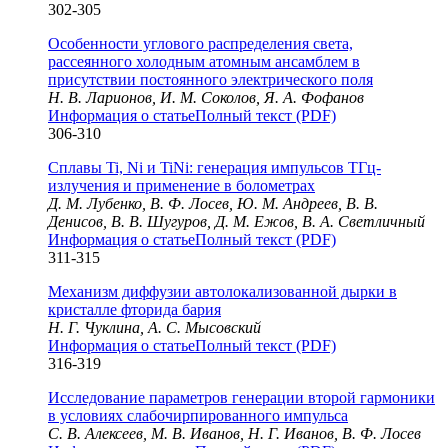
302-305
Особенности углового распределения света,
рассеянного холодным атомным ансамблем в
присутствии постоянного электрического поля
Н. В. Ларионов, И. М. Соколов, Я. А. Фофанов
Информация о статье
Полный текст (PDF)
306-310
Сплавы Ti, Ni и TiNi: генерация импульсов ТГц-
излучения и применение в болометрах
Д. М. Лубенко, В. Ф. Лосев, Ю. М. Андреев, В. В.
Денисов, В. В. Шугуров, Д. М. Ежов, В. А. Светличный
Информация о статье
Полный текст (PDF)
311-315
Механизм диффузии автолокализованной дырки в
кристалле фторида бария
Н. Г. Чуклина, А. С. Мысовский
Информация о статье
Полный текст (PDF)
316-319
Исследование параметров генерации второй гармоники
в условиях слабочирпированного импульса
С. В. Алексеев, М. В. Иванов, Н. Г. Иванов, В. Ф. Лосев