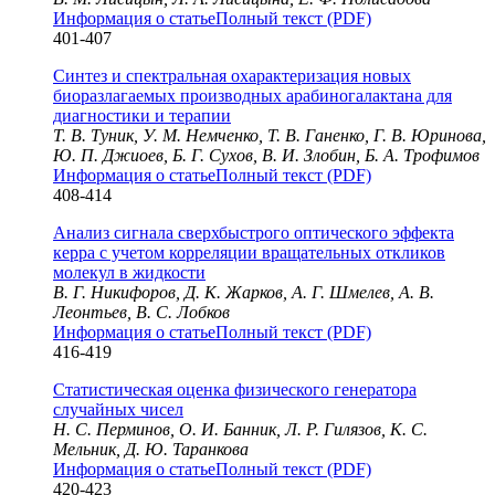
Информация о статье
Полный текст (PDF)
401-407
Синтез и спектральная охарактеризация новых
биоразлагаемых производных арабиногалактана для
диагностики и терапии
Т. В. Туник, У. М. Немченко, Т. В. Ганенко, Г. В. Юринова,
Ю. П. Джиоев, Б. Г. Сухов, В. И. Злобин, Б. А. Трофимов
Информация о статье
Полный текст (PDF)
408-414
Анализ сигнала сверхбыстрого оптического эффекта
керра с учетом корреляции вращательных откликов
молекул в жидкости
В. Г. Никифоров, Д. К. Жарков, А. Г. Шмелев, А. В.
Леонтьев, В. С. Лобков
Информация о статье
Полный текст (PDF)
416-419
Статистическая оценка физического генератора
случайных чисел
Н. С. Перминов, О. И. Банник, Л. Р. Гилязов, К. С.
Мельник, Д. Ю. Таранкова
Информация о статье
Полный текст (PDF)
420-423