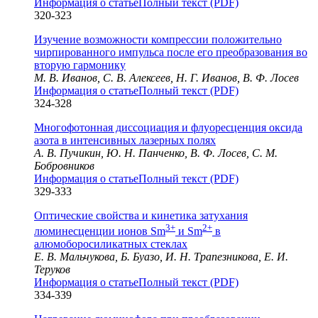
Информация о статье
Полный текст (PDF)
320-323
Изучение возможности компрессии положительно
чирпированного импульса после его преобразования во
вторую гармонику
М. В. Иванов, С. В. Алексеев, Н. Г. Иванов, В. Ф. Лосев
Информация о статье
Полный текст (PDF)
324-328
Многофотонная диссоциация и флуоресценция оксида
азота в интенсивных лазерных полях
А. В. Пучикин, Ю. Н. Панченко, В. Ф. Лосев, С. М.
Бобровников
Информация о статье
Полный текст (PDF)
329-333
Оптические свойства и кинетика затухания
3+
2+
люминесценции ионов Sm
и Sm
в
алюмоборосиликатных стеклах
Е. В. Мальчукова, Б. Буазо, И. Н. Трапезникова, Е. И.
Теруков
Информация о статье
Полный текст (PDF)
334-339