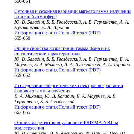
650-654
Суточная и сезонная вариации мягкого гамма-излучения
в нижней атмосфере
Ю. В. Балабин, Б. Б. Гвоздевский, А. В. Германенко, А. А.
Луковникова, А. А. Торопов
Информация о статье
Полный текст (PDF)
655-658
Общие свойства возрастаний гамма-фона и их
статистические характеристики
Ю. В. Балабин, Б. Б. Гвоздевский, А. В. Германенко, Е. А.
Маурчев, Е. А. Михалко, А. А. Луковникова, А. А. Торопов
Информация о статье
Полный текст (PDF)
659-662
Исследование энергетических спектров возрастаний
фонового гамма-излучения
Е. А. Михалко, Ю. В. Балабин, Е. А. Маурчев, А. В.
Германенко, Б. Б. Гвоздевский
Информация о статье
Полный текст (PDF)
663-665
Отклик эн-детекторов установки PRIZMA-YBJ на
землетрясения
Ю. В. Стенькин, В. В. Алексеенко, Ж. Цаи, Ж. Цяо, Ш.