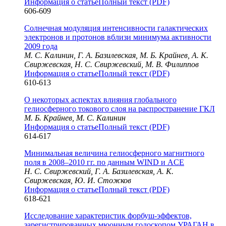
Информация о статье
Полный текст (PDF)
606-609
Солнечная модуляция интенсивности галактических
электронов и протонов вблизи минимума активности
2009 года
М. С. Калинин, Г. А. Базилевская, М. Б. Крайнев, А. К.
Свиржевская, Н. С. Свиржевский, М. В. Филиппов
Информация о статье
Полный текст (PDF)
610-613
О некоторых аспектах влияния глобального
гелиосферного токового слоя на распространение ГКЛ
М. Б. Крайнев, М. С. Калинин
Информация о статье
Полный текст (PDF)
614-617
Минимальная величина гелиосферного магнитного
поля в 2008–2010 гг. по данным WIND и ACE
Н. С. Свиржевский, Г. А. Базилевская, А. К.
Свиржевская, Ю. И. Стожков
Информация о статье
Полный текст (PDF)
618-621
Исследование характеристик форбуш-эффектов,
зарегистрированных мюонным годоскопом УРАГАН в