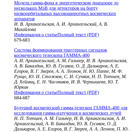
Модель гамма-фона в энергетическом диапазоне до
нескольких МэВ для детекторов на борту
низкоорбитальных высокоширотных космических
аппаратов
И. В. Архангельская, А. И. Архангельский, А. В.
Михайлова
Информация о статье
Полный текст (PDF)
679-683
Система формирования триггерных сигналов
космического телескопа ГАММА-400
А. И. Архангельский, А. М. Гальпер, И. В. Архангельская,
А. В. Бакалдин, Ю. В. Гусаков, О. Д. Далькаров, А. Е.
Егоров, В. Г. Зверев, А. А. Леонов, Н. Ю. Паппе, М. Ф.
Рунцо, Ю. И. Стожков, С. И. Сучков, Н. П. Топчиев, М.
Д. Хеймиц, Е. Н. Часовиков, И. В. Чернышева, Ю. Т.
Юркин
Информация о статье
Полный текст (PDF)
684-687
Будущий космический гамма-телескоп ГАММА-400 для
исследования гамма-излучения и космических лучей
Н. П. Топчиев, А. М. Гальпер, И. В. Архангельская, А. И.
Архангельский, А. В. Бакалдин, Ю. В. Гусаков, О. Д.
Далькаров, А. Е. Егоров, В. Г. Зверев, А. А. Леонов, П. Ю.