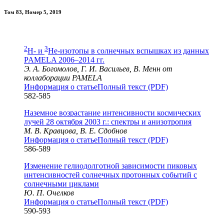
Том 83, Номер 5, 2019
2
3
H- и
He-изотопы в солнечных вспышках из данных
PAMELA 2006–2014 гг.
Э. А. Богомолов, Г. И. Васильев, В. Менн от
коллаборации PAMELA
Информация о статье
Полный текст (PDF)
582-585
Наземное возрастание интенсивности космических
лучей 28 октября 2003 г.: спектры и анизотропия
М. В. Кравцова, В. Е. Сдобнов
Информация о статье
Полный текст (PDF)
586-589
Изменение гелиодолготной зависимости пиковых
интенсивностей солнечных протонных событий с
солнечными циклами
Ю. П. Очелков
Информация о статье
Полный текст (PDF)
590-593