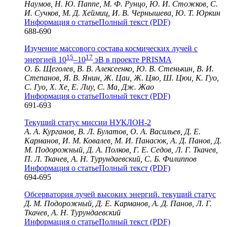
Наумов, Н. Ю. Паппе, М. Ф. Рунцо, Ю. И. Стожков, С.
И. Сучков, М. Д. Хеймиц, И. В. Чернышева, Ю. Т. Юркин
Информация о статье
Полный текст (PDF)
688-690
Изучение массового состава космических лучей с
15
17
энергией 10
–10
эВ в проекте PRISMA
О. Б. Щеголев, В. В. Алексеенко, Ю. В. Стенькин, В. И.
Степанов, Я. В. Янин, Ж. Цаи, Ж. Цяо, Ш. Цюи, К. Гуо,
С. Гуо, Х. Хе, Е. Лиу, С. Ма, Дж. Жао
Информация о статье
Полный текст (PDF)
691-693
Текущий статус миссии НУКЛОН-2
А. А. Курганов, В. Л. Булатов, О. А. Васильев, Д. Е.
Карманов, И. М. Ковалев, М. И. Панасюк, А. Д. Панов, Д.
М. Подорожный, Д. А. Полков, Г. Е. Седов, Л. Г. Ткачев,
П. Л. Ткачев, А. Н. Турундаевский, С. Б. Филиппов
Информация о статье
Полный текст (PDF)
694-695
Обсерватория лучей высоких энергий. текущий статус
Д. М. Подорожный, Д. Е. Карманов, А. Д. Панов, Л. Г.
Ткачев, А. Н. Турундаевский
Информация о статье
Полный текст (PDF)