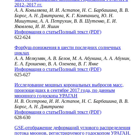
2012–2017 гг.
А. А. Ковыляева, И. И. Астапов, Н. С. Барбашина, В. В.
Борог, А. Н. Дмитриева, К. Г. Компаниец, Ю. Н.
Мишутина, А. А. Петрухин, В. В. Шутенко, Е. И.
Яковлева, И. И. Яшин
Информация о статье
Полный текст (PDF)
622-624
Форбуш-понижения в шести последних солнечных
циклах
А. А. Мелкумян, А. В. Белов, М. А. Абунина, А. А. Абунин,
Е. А. Ерошенко, В. А. Оленева, В. Г. Янке
Информация о статье
Полный текст (PDF)
625-627
Исследование мощных корональных выбросов масс,
произошедших в сентябре 2017 года, по данным
мюонного годоскопа УРАГАН
Н. В. Осетрова, И. И. Астапов, Н. С. Барбашина, В. В.
Борог, А. Н. Дмитриева
Информация о статье
Полный текст (PDF)
628-630
GSE-отображение деформаций углового распределения
потока мюонов, регистрируемого годоскопом УРАГАН,