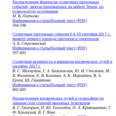
Распределение флюенсов солнечных протонных
событий, зарегистрированных на орбите Земли, по
гелиодолготе источников
М. В. Подзолко
Информация о статье
Полный текст (PDF)
594-596
Солнечные протонные события 6 и 10 сентября 2017 г.:
момент первого прихода протонов и электронов
А. Б. Струминский
Информация о статье
Полный текст (PDF)
597-601
Солнечная активность и вариации космических лучей в
сентябре 2017 г.
В. С. Махмутов, Г. А. Базилевская, Ю. И. Стожков, М.
В. Филиппов, Е. В. Калинин, А. К. Морзабаев, В. А.
Ерхов, Ш. Гиниятова
Информация о статье
Полный текст (PDF)
602-605
Распределение космических лучей в гелиосфере по
данным сети станций мюонных телескопов
В. Г. Григорьев, П. Ю. Гололобов, П. А. Кривошапкин, Г.
Ф. Крымский, В. Г. Янке