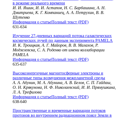
в режиме реального времени
И. И. Яшин, И. И. Астапов, Н. С. Барбашина, А. Н.
Дмитриева, К. Г. Компаниец, А. А. Петрухин, В. В.
Шутенко
Информация о статье
Полный текст (PDF)
631-634
Изучение 27-дневных вариаций потока галактических
космических лучей по данным эксперимента PAMELA
И. К. Троицкая, А. Г. Майоров, В. В. Малахов, Р.
Модзелевска, С. А. Роденко от имени коллаборации
PAMELA
Информация о статье
Полный текст (PDF)
635-637
Высокоэнергичные магнитосферные электроны и
различные типы возмущения межпланетной среды
А. А. Абунин, М. А. Абунина, А. В. Белов, С. П. Гайдаш,
О. Н. Крякунова, Н. Ф. Николаевский, И. И. Прямушкина,
Л. А. Трефилова
Информация о статье
Полный текст (PDF)
638-640
Пространственные и временные вариации потоков
протонов во внутреннем радиационном поясе Земли в