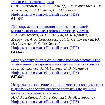
течение солнечного цикла
С. Ю. Александрин, А. М. Гальпер, Т. Р. Жараспаев, С. В.
Колдашов, В. В. Малахов, В. В Михайлов
Информация о статье
Полный текст (PDF)
641-642
Долговременная эволюция частоты высыпаний
магнитосферных электронов в атмосферу Земли
Г. А. Базилевская, М. С. Калинин, М. Б. Крайнев, В. С.
Махмутов, А. К. Свиржевская, Н. С. Свиржевский, Ю.
И. Стожков, Б. Б. Гвоздевский
Информация о статье
Полный текст (PDF)
643-646
Вклад δ-электронов в отношение потоков геомагнитно
захваченных электронов и позитронов высоких энергий
Ю. В. Михайлова, А. М. Гальпер, В. В. Михайлов
Информация о статье
Полный текст (PDF)
647-649
Непрерывное свечение ночной атмосферы во время гроз
и динамика ее электрического состояния по данным
вариаций космических лучей
Н. С. Хаердинов, А. С. Лидванский, М. Н. Хаердинов
Информация о статье
Полный текст (PDF)