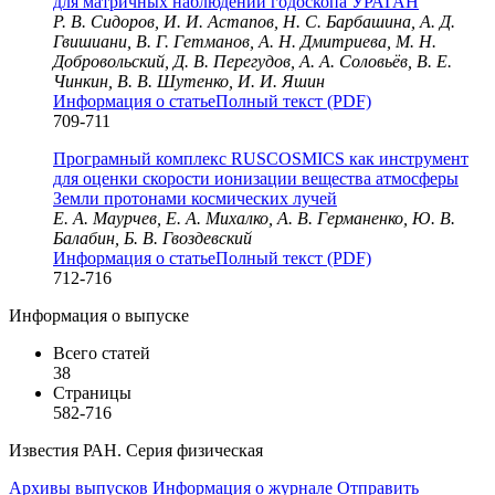
для матричных наблюдений годоскопа УРАГАН
Р. В. Сидоров, И. И. Астапов, Н. С. Барбашина, А. Д.
Гвишиани, В. Г. Гетманов, А. Н. Дмитриева, М. Н.
Добровольский, Д. В. Перегудов, А. А. Соловьёв, В. Е.
Чинкин, В. В. Шутенко, И. И. Яшин
Информация о статье
Полный текст (PDF)
709-711
Програмный комплекс RUSCOSMICS как инструмент
для оценки скорости ионизации вещества атмосферы
Земли протонами космических лучей
Е. А. Маурчев, Е. А. Михалко, А. В. Германенко, Ю. В.
Балабин, Б. В. Гвоздевский
Информация о статье
Полный текст (PDF)
712-716
Информация о выпуске
Всего статей
38
Страницы
582-716
Известия РАН. Серия физическая
Архивы выпусков
Информация о журнале
Отправить