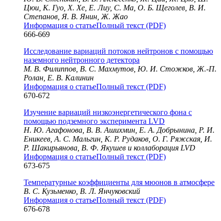
Цюи, К. Гуо, Х. Хе, Е. Лиу, С. Ма, О. Б. Щеголев, В. И.
Степанов, Я. В. Янин, Ж. Жао
Информация о статье
Полный текст (PDF)
666-669
Исследование вариаций потоков нейтронов с помощью
наземного нейтронного детектора
М. В. Филиппов, В. С. Махмутов, Ю. И. Стожков, Ж.-П.
Ролан, Е. В. Калинин
Информация о статье
Полный текст (PDF)
670-672
Изучение вариаций низкоэнергетического фона с
помощью подземного эксперимента LVD
Н. Ю. Агафонова, В. В. Ашихмин, Е. А. Добрынина, Р. И.
Еникеев, А. С. Мальгин, К. Р. Рудаков, О. Г. Ряжская, И.
Р. Шакирьянова, В. Ф. Якушев и коллаборация LVD
Информация о статье
Полный текст (PDF)
673-675
Температурные коэффициенты для мюонов в атмосфере
В. С. Кузьменко, В. Л. Янчуковский
Информация о статье
Полный текст (PDF)
676-678