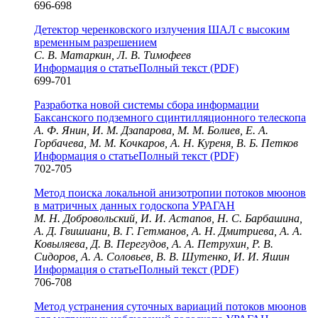
696-698
Детектор черенковского излучения ШАЛ с высоким
временным разрешением
С. В. Матаркин, Л. В. Тимофеев
Информация о статье
Полный текст (PDF)
699-701
Разработка новой системы сбора информации
Баксанского подземного сцинтилляционного телескопа
А. Ф. Янин, И. М. Дзапарова, М. М. Болиев, Е. А.
Горбачева, М. М. Кочкаров, А. Н. Куреня, В. Б. Петков
Информация о статье
Полный текст (PDF)
702-705
Метод поиска локальной анизотропии потоков мюонов
в матричных данных годоскопа УРАГАН
М. Н. Добровольский, И. И. Астапов, Н. С. Барбашина,
А. Д. Гвишиани, В. Г. Гетманов, А. Н. Дмитриева, А. А.
Ковыляева, Д. В. Перегудов, А. А. Петрухин, Р. В.
Сидоров, А. А. Соловьев, В. В. Шутенко, И. И. Яшин
Информация о статье
Полный текст (PDF)
706-708
Метод устранения суточных вариаций потоков мюонов