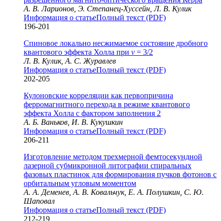
А. В. Ларионов, Э. Степанец-Хуссейн, Л. В. Кулик
Информация о статье
Полный текст (PDF)
196-201
Спиновое локально несжимаемое состояние дробного
квантового эффекта Холла при
v
= 3/2
Л. В. Кулик, А. С. Журавлев
Информация о статье
Полный текст (PDF)
202-205
Кулоновские корреляции как первопричина
ферромагнитного перехода в режиме квантового
эффекта Холла с фактором заполнения 2
А. Б. Ваньков, И. В. Кукушкин
Информация о статье
Полный текст (PDF)
206-211
Изготовление методом трехмерной фемтосекундной
лазерной субмикронной литографии спиральных
фазовых пластинок для формирования пучков фотонов с
орбитальным угловым моментом
А. А. Деменев, А. В. Ковальчук, Е. А. Полушкин, С. Ю.
Шаповал
Информация о статье
Полный текст (PDF)
212-219