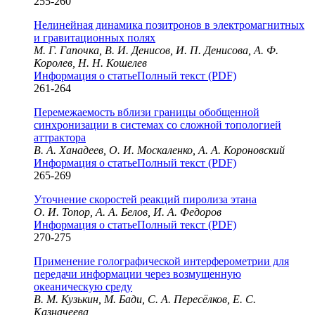
255-260
Нелинейная динамика позитронов в электромагнитных
и гравитационных полях
М. Г. Гапочка, В. И. Денисов, И. П. Денисова, А. Ф.
Королев, Н. Н. Кошелев
Информация о статье
Полный текст (PDF)
261-264
Перемежаемость вблизи границы обобщенной
синхронизации в системах со сложной топологией
аттрактора
В. А. Ханадеев, О. И. Москаленко, А. А. Короновский
Информация о статье
Полный текст (PDF)
265-269
Уточнение скоростей реакций пиролиза этана
О. И. Топор, А. А. Белов, И. А. Федоров
Информация о статье
Полный текст (PDF)
270-275
Применение голографической интерферометрии для
передачи информации через возмущенную
океаническую среду
В. М. Кузькин, М. Бади, С. А. Пересёлков, Е. С.
Казначеева