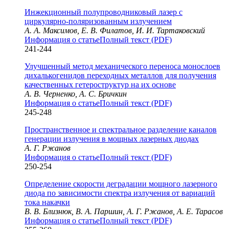
Инжекционный полупроводниковый лазер с
циркулярно-поляризованным излучением
А. А. Максимов, Е. В. Филатов, И. И. Тартаковский
Информация о статье
Полный текст (PDF)
241-244
Улучшенный метод механического переноса монослоев
дихалькогенидов переходных металлов для получения
качественных гетероструктур на их основе
А. В. Черненко, А. С. Бричкин
Информация о статье
Полный текст (PDF)
245-248
Пространственное и спектральное разделение каналов
генерации излучения в мощных лазерных диодах
А. Г. Ржанов
Информация о статье
Полный текст (PDF)
250-254
Определение скорости деградации мощного лазерного
диода по зависимости спектра излучения от вариаций
тока накачки
В. В. Близнюк, В. А. Паршин, А. Г. Ржанов, А. Е. Тарасов
Информация о статье
Полный текст (PDF)