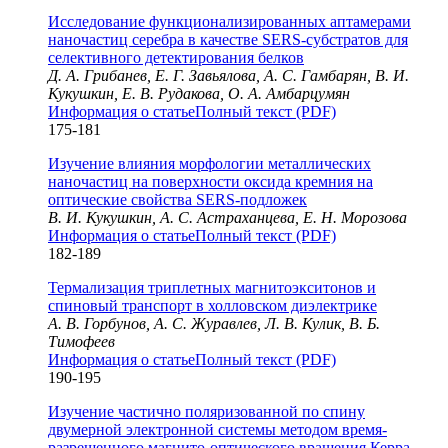
Исследование функционализированных аптамерами
наночастиц серебра в качестве SERS-субстратов для
селективного детектирования белков
Д. А. Грибанев, Е. Г. Завьялова, А. С. Гамбарян, В. И.
Кукушкин, Е. В. Рудакова, О. А. Амбарцумян
Информация о статье
Полный текст (PDF)
175-181
Изучение влияния морфологии металлических
наночастиц на поверхности оксида кремния на
оптические свойства SERS-подложек
В. И. Кукушкин, А. С. Астраханцева, Е. Н. Морозова
Информация о статье
Полный текст (PDF)
182-189
Термализация триплетных магнитоэкситонов и
спиновый транспорт в холловском диэлектрике
А. В. Горбунов, А. С. Журавлев, Л. В. Кулик, В. Б.
Тимофеев
Информация о статье
Полный текст (PDF)
190-195
Изучение частично поляризованной по спину
двумерной электронной системы методом время-
разрешенного магнито-оптического вращения Керра