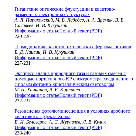
Гигантские оптические флуктуации в квантово-
размерных электронных структурах
А. Л. Парахонский, М. В. Лебедев, А. А. Дремин, В. В.
Соловьев, И. В. Кукушкин
Информация о статье
Полный текст (PDF)
220-226
Термодинамика квантово-холловских ферромагнетиков
Б. Д. Кайсин, И. В. Кукушкин
Информация о статье
Полный текст (PDF)
227-231
Экспресс-анализ природного газа и газовых смесей с
помощью портативного КР спектрометра, соединенного
с полым фотонно-кристаллическим световодом
М. Н. Ханнанов, В. Е. Кирпичев
Информация о статье
Полный текст (PDF)
232-237
Резонансная фотолюминесценция в условиях дробного
квантового эффекта Холла
Е. И. Белозеров, А. С. Журавлев, Л. В. Кулик
Информация о статье
Полный текст (PDF)
238-240