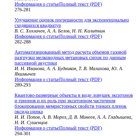
Информация о статье
Полный текст (PDF)
276-281
Улучшение оценок погрешности для экспоненциально
сходящихся квадратур
В. С. Хохлачев, А. А. Белов, Н. Н. Калиткин
Информация о статье
Полный текст (PDF)
282-288
Автоматизированный метод расчета объемов газовой
разгрузки мелководных метановых сипов по данным
пассивной акустики
И. Н. Иванова, А. А. Будников, Т. В. Малахова, Ю. А.
Якимычев
Информация о статье
Полный текст (PDF)
289-293
Квантово-размерные объекты в виде ловушек экситонов
и трионов и их роль при экситонном частичном
блокировании мемристорных свойств тонких пленок
оксида цинка
И. И. Попов, А. В. Мороз, Д. В. Минеев, А. А. Гладышева,
Н. И. Сушенцов
Информация о статье
Полный текст (PDF)
294-301