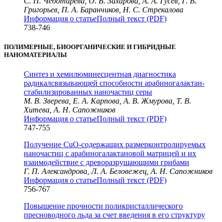
С. П. Чеботарева, О. В. Захарова, А. А. Гусев, Г. В.
Григорьев, П. А. Баранчиков, Н. С. Стрекалова
Информация о статье
Полный текст (PDF)
738-746
ПОЛИМЕРНЫЕ, БИООРГАНИЧЕСКИЕ И ГИБРИДНЫЕ
НАНОМАТЕРИАЛЫ
Синтез и хемилюминесцентная диагностика
радикалсвязывающей способности арабиногалактан-
стабилизированных наночастиц серы
М. В. Зверева, Е. А. Карпова, А. В. Жмурова, Т. В.
Хитева, А. Н. Сапожников
Информация о статье
Полный текст (PDF)
747-755
Получение CuO-содержащих размерконтролируемых
наночастиц с арабиногалактановой матрицей и их
взаимодействие с древоразрушающими грибами
Г. П. Александрова, Л. А. Беловежец, А. Н. Сапожников
Информация о статье
Полный текст (PDF)
756-767
Повышение прочности поликристаллического
пресноводного льда за счет введения в его структуру