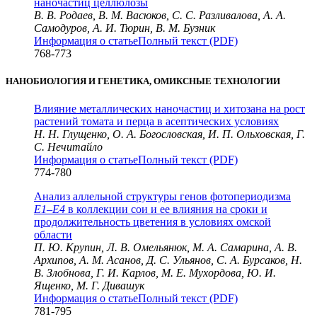
наночастиц целлюлозы
В. В. Родаев, В. М. Васюков, С. С. Разливалова, А. А.
Самодуров, А. И. Тюрин, В. М. Бузник
Информация о статье
Полный текст (PDF)
768-773
НАНОБИОЛОГИЯ И ГЕНЕТИКА, ОМИКСНЫЕ ТЕХНОЛОГИИ
Влияние металлических наночастиц и хитозана на рост
растений томата и перца в асептических условиях
Н. Н. Глущенко, О. А. Богословская, И. П. Ольховская, Г.
С. Нечитайло
Информация о статье
Полный текст (PDF)
774-780
Анализ аллельной структуры генов фотопериодизма
E1–E4
в коллекции сои и ее влияния на сроки и
продолжительность цветения в условиях омской
области
П. Ю. Крупин, Л. В. Омельянюк, М. А. Самарина, А. В.
Архипов, А. М. Асанов, Д. С. Ульянов, С. А. Бурсаков, Н.
В. Злобнова, Г. И. Карлов, М. Е. Мухордова, Ю. И.
Ященко, М. Г. Дивашук
Информация о статье
Полный текст (PDF)
781-795