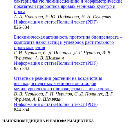
бактериальную люминесценцию и морфометрические
показатели проростков яровых зерновых культур и
проса
А. А. Новикова, Е. Ю. Подласова, Н. Н. Глущенко
Информация о статье
Полный текст (PDF)
826-834
Биохимическая активность прототипа биопрепарата –
композита наночастиц и углеводов растительного
происхождения
Г. И. Чурилов, С. Д. Полищук, Д. Г. Чурилов, В. В.
Чурилова, А. В. Шемякин
Информация о статье
Полный текст (PDF)
835-843
Ответные реакции растений на воздействия
высокодисперсных компонентов отходов
металлургического производства разного состава
В. В. Чурилова, Г. И. Чурилов, С. Д. Полищук, Д. Г.
Чурилов, А. В. Шемякин
Информация о статье
Полный текст (PDF)
844-854
НАНОБИОМЕДИЦИНА И НАНОФАРМАЦЕВТИКА