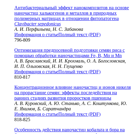
Антибактериальный эффект нанокомпозитов на основе
наночастиц халькогенов и металлов в природных
полимерных матрицах в отношении фитопатогена
Clavibacter sepedonicus
А. И. Перфильева, Н. С. Забанова
Информация о статье
Полный текст (PDF)
796-809
Оптимизация предпосевной подготовки семян риса с
помощью обработки наночастицами Fе, B, Mо и Mn
А. В. Браславский, И. И. Крохмаль, О. А. Богословская,
И. П. Ольховская, Н. Н. Глущенко
Информация о статье
Полный текст (PDF)
810-817
Концентрационное влияние наночастиц и ионов никеля
на прорастание семян: эффекты последействия на
ранних стадиях развития проростков пшеницы
А. В. Куровский, А. Ю. Станько, А. С. Коштункова, Ю.
Е. Якимов, Б. Саратчандра
Информация о статье
Полный текст (PDF)
818-825
Особенность действия наночастиц кобальта и бора на