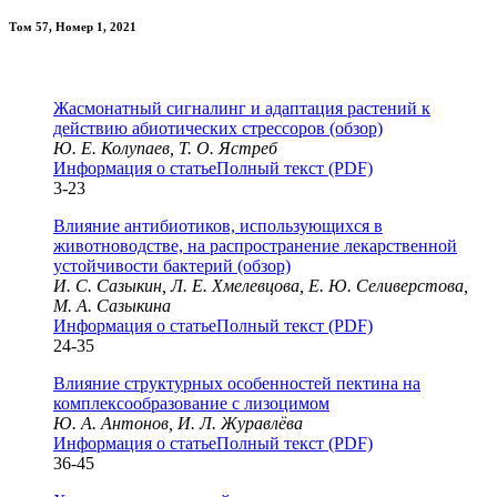
Том 57, Номер 1, 2021
Жасмонатный сигналинг и адаптация растений к
действию абиотических стрессоров (обзор)
Ю. Е. Колупаев, Т. О. Ястреб
Информация о статье
Полный текст (PDF)
3-23
Влияние антибиотиков, использующихся в
животноводстве, на распространение лекарственной
устойчивости бактерий (обзор)
И. С. Сазыкин, Л. Е. Хмелевцова, Е. Ю. Селиверстова,
М. А. Сазыкина
Информация о статье
Полный текст (PDF)
24-35
Влияние структурных особенностей пектина на
комплексообразование с лизоцимом
Ю. А. Антонов, И. Л. Журавлёва
Информация о статье
Полный текст (PDF)
36-45