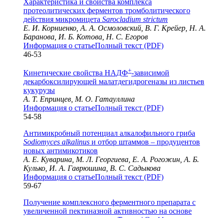
Характеристика и свойства комплекса
протеолитических ферментов тромболитического
действия микромицета
Sarocladium strictum
Е. И. Корниенко, А. А. Осмоловский, В. Г. Крейер, Н. А.
Баранова, И. Б. Котова, Н. С. Егоров
Информация о статье
Полный текст (PDF)
46-53
+
Кинетические свойства НАДФ
-зависимой
декарбоксилирующей малатдегидрогеназы из листьев
кукурузы
А. Т. Епринцев, М. О. Гатауллина
Информация о статье
Полный текст (PDF)
54-58
Антимикробный потенциал алкалофильного гриба
Sodiomyces alkalinus
и отбор штаммов – продуцентов
новых антимикотиков
А. Е. Куварина, М. Л. Георгиева, Е. А. Рогожин, А. Б.
Кулько, И. А. Гаврюшина, В. С. Садыкова
Информация о статье
Полный текст (PDF)
59-67
Получение комплексного ферментного препарата с
увеличенной пектиназной активностью на основе