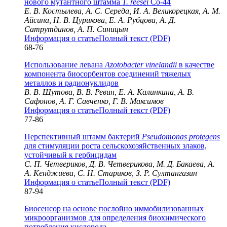
нового мутантного штамма
T. reesei
Cо-44
Е. В. Костылева, А. С. Середа, И. А. Великорецкая, А. М.
Айсина, Н. В. Цурикова, Е. А. Рубцова, А. Д.
Сатрутдинов, А. П. Синицын
Информация о статье
Полный текст (PDF)
68-76
Использование левана
Azotobacter vinelandii
в качестве
компонента биосорбентов соединений тяжелых
металлов и радионуклидов
В. В. Шутова, В. В. Ревин, Е. А. Калинкина, А. В.
Сафонов, А. Г. Савченко, Г. В. Максимов
Информация о статье
Полный текст (PDF)
77-86
Перспективный штамм бактерий
Pseudomonas protegens
для стимуляции роста сельскохозяйственных злаков,
устойчивый к гербицидам
С. П. Четвериков, Д. В. Четверикова, М. Д. Бакаева, А.
А. Кенджиева, С. Н. Стариков, З. Р. Султангазин
Информация о статье
Полный текст (PDF)
87-94
Биосенсор на основе послойно иммобилизованных
микроорганизмов для определения биохимического
потребления кислорода