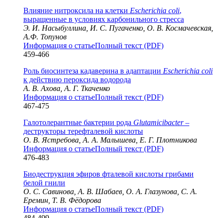
Влияние нитроксила на клетки
Escherichia coli
,
выращенные в условиях карбонильного стресса
Э. И. Насыбуллина, И. С. Пугаченко, О. В. Космачевская,
А.Ф. Топунов
Информация о статье
Полный текст (PDF)
459-466
Роль биосинтеза кадаверина в адаптации
Escherichia coli
к действию пероксида водорода
А. В. Ахова, А. Г. Ткаченко
Информация о статье
Полный текст (PDF)
467-475
Галотолерантные бактерии рода
Glutamicibacter –
деструкторы терефталевой кислоты
О. В. Ястребова, А. А. Малышева, Е. Г. Плотникова
Информация о статье
Полный текст (PDF)
476-483
Биодеструкция эфиров фталевой кислоты грибами
белой гнили
О. С. Савинова, А. В. Шабаев, О. А. Глазунова, С. А.
Еремин, Т. В. Фёдорова
Информация о статье
Полный текст (PDF)
484-499