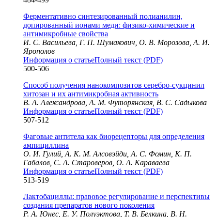
Ферментативно синтезированный полианилин,
допированный ионами меди: физико-химические и
антимикробные свойства
И. С. Васильева, Г. П. Шумакович, О. В. Морозова, А. И.
Ярополов
Информация о статье
Полный текст (PDF)
500-506
Способ получения нанокомпозитов серебро-сукцинил
хитозан и их антимикробная активность
В. А. Александрова, А. М. Футорянская, В. С. Садыкова
Информация о статье
Полный текст (PDF)
507-512
Фаговые антитела как биорецепторы для определения
ампициллина
О. И. Гулий, А. К. М. Алсовэйди, А. С. Фомин, К. П.
Габалов, С. А. Староверов, О. А. Караваева
Информация о статье
Полный текст (PDF)
513-519
Лактобациллы: правовое регулирование и перспективы
создания препаратов нового поколения
Р. А. Юнес, Е. У. Полуэктова, Т. В. Белкина, В. Н.