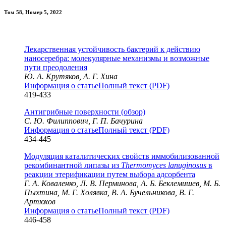
Том 58, Номер 5, 2022
Лекарственная устойчивость бактерий к действию
наносеребра: молекулярные механизмы и возможные
пути преодоления
Ю. А. Крутяков, А. Г. Хина
Информация о статье
Полный текст (PDF)
419-433
Антигрибные поверхности (обзор)
С. Ю. Филиппович, Г. П. Бачурина
Информация о статье
Полный текст (PDF)
434-445
Модуляция каталитических свойств иммобилизованной
рекомбинантной липазы из
Тhermomyces lanuginosus
в
реакции этерификации путем выбора адсорбента
Г. А. Коваленко, Л. В. Перминова, А. Б. Беклемишев, М. Б.
Пыхтина, М. Г. Холявка, В. А. Бучельникова, В. Г.
Артюхов
Информация о статье
Полный текст (PDF)
446-458