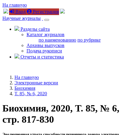
На главную
Вход
Регистрация
Научные журналы
Разделы сайта
Каталог журналов
по наименованию
по рубрике
Архивы выпусков
Подача рукописи
Отчеты и статистика
На главную
Электронные версии
Биохимия
T. 85, № 6, 2020
Биохимия, 2020, T. 85, № 6,
стр. 817-830
Эволюционная утрата способности первичного донора электрона