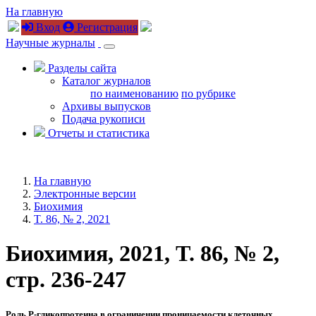
На главную
Вход
Регистрация
Научные журналы
Разделы сайта
Каталог журналов
по наименованию
по рубрике
Архивы выпусков
Подача рукописи
Отчеты и статистика
На главную
Электронные версии
Биохимия
T. 86, № 2, 2021
Биохимия, 2021, T. 86, № 2,
стр. 236-247
Роль P-гликопротеина в ограничении проницаемости клеточных