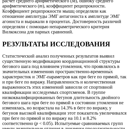
расчет среднего арифметического (
М
), ошибку среднего
арифметического (
m
), коэффициент реципрокности.
Коэффициент реципрокности мышц определяли как
отношение амплитуды ЭМГ антагониста к амплитуде ЭМГ
агониста и выражали в процентах. Достоверность различий
определяли с помощью непараметрического критерия
Вилкоксона для парных сравнений.
РЕЗУЛЬТАТЫ ИССЛЕДОВАНИЯ
Статистический анализ полученных результатов выявил
существенную модификацию координационной структуры
бегового шага под влиянием утомления, что проявлялось в
значительных изменениях пространственно-временны́х
характеристик и ЭМГ-параметров как при беге по прямой, так
и при беге по виражу. Направленность и количественная
выраженность этих изменений зависели от спортивной
квалификации исследуемых спортсменов. В группе
низкоквалифицированных бегунов длительность двойного
бегового шага при беге по прямой в состоянии утомления не
изменялась, но возрастала на 14.3% в беге по виражу, у
бегунов высокой квалификации этот показатель увеличивался
при беге по прямой и по виражу на 10.1 и 8.2%
соответственно (
p
< 0.05). Испытуемые сравниваемых групп
имели значительные отличия в динамике продолжительности