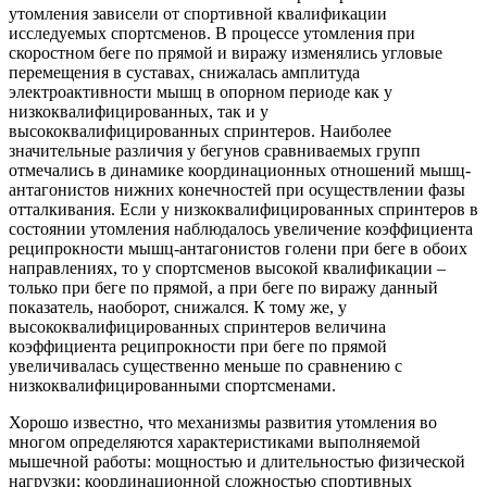
утомления зависели от спортивной квалификации
исследуемых спортсменов. В процессе утомления при
скоростном беге по прямой и виражу изменялись угловые
перемещения в суставах, снижалась амплитуда
электроактивности мышц в опорном периоде как у
низкоквалифицированных, так и у
высококвалифицированных спринтеров. Наиболее
значительные различия у бегунов сравниваемых групп
отмечались в динамике координационных отношений мышц-
антагонистов нижних конечностей при осуществлении фазы
отталкивания. Если у низкоквалифицированных спринтеров в
состоянии утомления наблюдалось увеличение коэффициента
реципрокности мышц-антагонистов голени при беге в обоих
направлениях, то у спортсменов высокой квалификации –
только при беге по прямой, а при беге по виражу данный
показатель, наоборот, снижался. К тому же, у
высококвалифицированных спринтеров величина
коэффициента реципрокности при беге по прямой
увеличивалась существенно меньше по сравнению с
низкоквалифицированными спортсменами.
Хорошо известно, что механизмы развития утомления во
многом определяются характеристиками выполняемой
мышечной работы: мощностью и длительностью физической
нагрузки; координационной сложностью спортивных