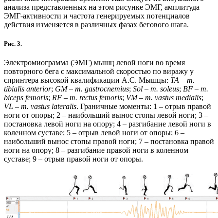
анализа представленных на этом рисунке ЭМГ, амплитуда
ЭМГ-активности и частота генерируемых потенциалов
действия изменяется в различных фазах бегового шага.
Рис. 3.
Электромиограмма (ЭМГ) мышц левой ноги во время
повторного бега с максимальной скоростью по виражу у
спринтера высокой квалификации А.С. Мышцы:
TA
–
m.
tibialis anterior
;
GM – m. gastrocnemius
;
Sol – m. soleus
;
BF – m.
biceps femoris
;
RF – m. rectus femoris
;
VM – m. vastus medialis
;
VL – m. vastus lateralis
. Граничные моменты: 1 – отрыв правой
ноги от опоры; 2 – наибольший вынос стопы левой ноги; 3 –
постановка левой ноги на опору; 4 – разгибание левой ноги в
коленном суставе; 5 – отрыв левой ноги от опоры; 6 –
наибольший вынос стопы правой ноги; 7 – постановка правой
ноги на опору; 8 – разгибание правой ноги в коленном
суставе; 9 – отрыв правой ноги от опоры.