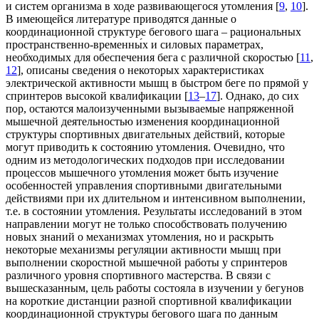
и систем организма в ходе развивающегося утомления [
9
,
10
].
В имеющейся литературе приводятся данные о
координационной структуре бегового шага – рациональных
пространственно-временны́х и силовых параметрах,
необходимых для обеспечения бега с различной скоростью [
11
,
12
], описаны сведения о некоторых характеристиках
электрической активности мышц в быстром беге по прямой у
спринтеров высокой квалификации [
13
–
17
]. Однако, до сих
пор, остаются малоизученными вызываемые напряженной
мышечной деятельностью изменения координационной
структуры спортивных двигательных действий, которые
могут приводить к состоянию утомления. Очевидно, что
одним из методологических подходов при исследовании
процессов мышечного утомления может быть изучение
особенностей управления спортивными двигательными
действиями при их длительном и интенсивном выполнении,
т.е. в состоянии утомления. Результаты исследований в этом
направлении могут не только способствовать получению
новых знаний о механизмах утомления, но и раскрыть
некоторые механизмы регуляции активности мышц при
выполнении скоростной мышечной работы у спринтеров
различного уровня спортивного мастерства. В связи с
вышесказанным, цель работы состояла в изучении у бегунов
на короткие дистанции разной спортивной квалификации
координационной структуры бегового шага по данным