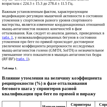
возрастала с 224.3 ± 15.3 до 278.4 ± 11.5 Гц.
Важным установленным фактом, характеризующим
модификацию регуляции мышечной активности в состоянии
утомления у спортсменов разного уровня спортивного
мастерства, является изменение координационных отношений
мышц-антагонистов нижних конечностей в фазе
отталкивания. Как следует из анализа данных, приведенных в
табл. 1
, у низкоквалифицированных бегунов в состоянии
утомления при беге по прямой происходит достоверное
увеличение коэффициента реципрокности исследуемых
мышц-антагонистов голени (
GM
/
TA
;
Sol
/
TA
) и незначительное
уменьшение этого показателя в мышцах-антагонистах бедра
(
RF
/
BF
) (
табл. 1
).
Таблица 1.
Влияние утомления на величину коэффициента
реципрокности (%) в фазе отталкивания
бегового шага у спринтеров разной
квалификации при беге по прямой и виражу
Спринтеры
Спр
Направление