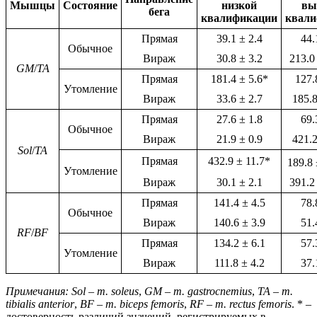
Мышцы
Состояние
низкой
вы
бега
квалификации
квали
Прямая
39.1 ± 2.4
44.
Обычное
Вираж
30.8 ± 3.2
213.0
GM
/
TA
Прямая
181.4 ± 5.6*
127.
Утомление
Вираж
33.6 ± 2.7
185.8
Прямая
27.6 ± 1.8
69.
Обычное
Вираж
21.9 ± 0.9
421.2
Sol
/
TA
Прямая
432.9 ± 11.7*
189.8 
Утомление
Вираж
30.1 ± 2.1
391.2
Прямая
141.4 ± 4.5
78.
Обычное
Вираж
140.6 ± 3.9
51.
RF
/
BF
Прямая
134.2 ± 6.1
57.
Утомление
Вираж
111.8 ± 4.2
37.
Примечания: Sol – m. soleus
,
GM – m. gastrocnemius
,
TA – m.
tibialis anterior
,
BF – m. biceps femoris
,
RF – m. rectus femoris
. * –
достоверность различий значений, регистрируемых в