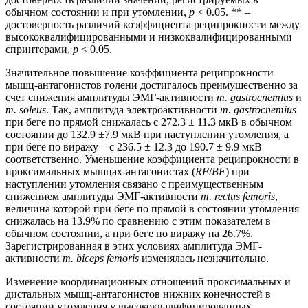
обычном состоянии и при утомлении,
p
< 0.05. ** –
достоверность различий коэффициента реципрокности между
высококвалифицированными и низкоквалифицированными
спринтерами,
p
< 0.05.
Значительное повышение коэффициента реципрокности
мышц-антагонистов голени достигалось преимущественно за
счет снижения амплитуды ЭМГ-активности
m. gastrocnemius
и
m. soleus
. Так, амплитуда электроактивности
m. gastrocnemius
при беге по прямой снижалась с 272.3 ± 11.3 мкВ в обычном
состоянии до 132.9 ±7.9 мкВ при наступлении утомления, а
при беге по виражу – с 236.5 ± 12.3 до 190.7 ± 9.9 мкВ
соответственно. Уменьшение коэффициента реципрокности в
проксимальных мышцах-антагонистах (
RF
/
BF
) при
наступлении утомления связано с преимущественным
снижением амплитуды ЭМГ-активности
m. rectus femoris
,
величина которой при беге по прямой в состоянии утомления
снижалась на 13.9% по сравнению с этим показателем в
обычном состоянии, а при беге по виражу на 26.7%.
Зарегистрированная в этих условиях амплитуда ЭМГ-
активности
m. biceps femoris
изменялась незначительно.
Изменение координационных отношений проксимальных и
дистальных мышц-антагонистов нижних конечностей в
состоянии утомления у высококвалифицированных