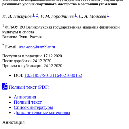
различного уровня спортивного мастерства в состоянии утомления
1
,
*
1
1
И. В. Пискунов
,
Р. М. Городничев
,
С. А. Моисеев
1
ФГБОУ ВО Великолукская государственная академия физической
культуры и спорта
Великие Луки, Россия
*
E-mail:
ivan-acdc@rambler.ru
Поступила в редакцию 17.12.2020
После доработки 24.12.2020
Принята к публикации 24.12.2020
DOI:
10.31857/S0131164621030152
Полный текст (PDF)
Аннотация
Полный текст
Список литературы
Дополнительные материалы
Аннотация