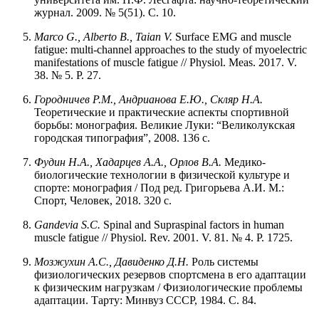
журнал. 2009. № 5(51). С. 10.
Marco G., Alberto B., Taian V.
Surface EMG and muscle
fatigue: multi-channel approaches to the study of myoelectric
manifestations of muscle fatigue // Physiol. Meas. 2017. V.
38. № 5. P. 27.
Городничев Р.М., Андрианова Е.Ю., Скляр Н.А.
Теоретические и практические аспекты спортивной
борьбы: монография. Великие Луки: “Великолукская
городская типография”, 2008. 136 с.
Фудин Н.А.,
Хадарцев А.А., Орлов В.А.
Медико-
биологические технологии в физической культуре и
спорте: монография / Под ред. Григорьева А.И. М.:
Спорт, Человек, 2018. 320 с.
Gandevia S.C.
Spinal and Supraspinal factors in human
muscle fatigue // Physiol. Rev. 2001. V. 81. № 4. P. 1725.
Мозжухин А.С., Давиденко Д.Н.
Роль системы
физиологических резервов спортсмена в его адаптации
к физическим нагрузкам / Физиологические проблемы
адаптации. Тарту: Минвуз СССР, 1984. С. 84.