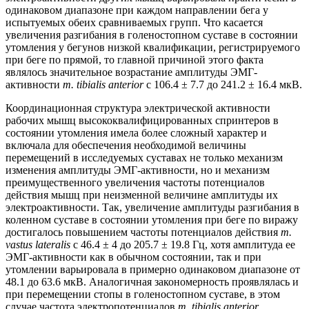
одинаковом диапазоне при каждом направлении бега у
испытуемых обеих сравниваемых групп. Что касается
увеличения разгибания в голеностопном суставе в состоянии
утомления у бегунов низкой квалификации, регистрируемого
при беге по прямой, то главной причиной этого факта
являлось значительное возрастание амплитуды ЭМГ-
активности
m. tibialis anterior
с 106.4 ± 7.7 до 241.2 ± 16.4 мкВ.
Координационная структура электрической активности
рабочих мышц высококвалифицированных спринтеров в
состоянии утомления имела более сложный характер и
включала для обеспечения необходимой величины
перемещений в исследуемых суставах не только механизм
изменения амплитуды ЭМГ-активности, но и механизм
преимущественного увеличения частоты потенциалов
действия мышц при неизменной величине амплитуды их
электроактивности. Так, увеличение амплитуды разгибания в
коленном суставе в состоянии утомления при беге по виражу
достигалось повышением частоты потенциалов действия
m.
vastus lateralis
с 46.4 ± 4 до 205.7 ± 19.8 Гц, хотя амплитуда ее
ЭМГ-активности как в обычном состоянии, так и при
утомлении варьировала в примерно одинаковом диапазоне от
48.1 до 63.6 мкВ. Аналогичная закономерность проявлялась и
при перемещении стопы в голеностопном суставе, в этом
случае частота электропотенциалов
m. tibialis anterior