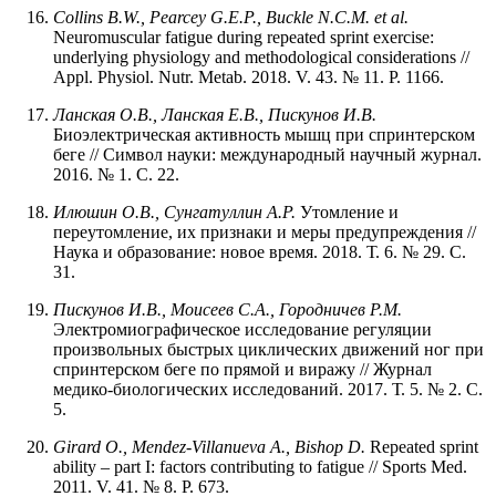
Collins B.W., Pearcey G.E.P., Buckle N.C.M. et al.
Neuromuscular fatigue during repeated sprint exercise:
underlying physiology and methodological considerations //
Appl. Physiol. Nutr. Metab. 2018. V. 43. № 11. P. 1166.
Ланская О.В., Ланская Е.В., Пискунов И.В.
Биоэлектрическая активность мышц при спринтерском
беге // Символ науки: международный научный журнал.
2016. № 1. С. 22.
Илюшин О.В., Сунгатуллин А.Р.
Утомление и
переутомление, их признаки и меры предупреждения //
Наука и образование: новое время. 2018. Т. 6. № 29. С.
31.
Пискунов И.В., Моисеев С.А., Городничев Р.М.
Электромиографическое исследование регуляции
произвольных быстрых циклических движений ног при
спринтерском беге по прямой и виражу // Журнал
медико-биологических исследований. 2017. Т. 5. № 2. С.
5.
Girard O., Mendez-Villanueva A., Bishop D.
Repeated sprint
ability – part I: factors contributing to fatigue // Sports Med.
2011. V. 41. № 8. P. 673.