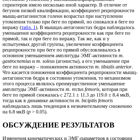
спринтеров имело несколько иной характер. В отличие от
бегунов низкой квалификации, коэффициент реципрокности
мышц-антагонистов голени возрастал при наступлении
утомления только при беге по прямой, но снижался в беге по
виражу (
табл. 1
). В мышцах-антагонистах бедра наблюдалось
уменьшение коэффициента реципрокности как при беге по
прямой, так и при беге по виражу. Так же, как и у
испытуемых другой группы, увеличение коэффициента
реципрокности при беге по прямой обусловливалось в
основном уменьшением амплитуды ЭМГ-активности
m.
gastrocnemius
и
m. soleus
(агонисты), а его уменьшение при
беге по виражу – понижением активности
m. tibialis anterior
.
Что касается понижения коэффициента реципрокности мышц-
антагонистов бедра в состоянии утомления, то механизмом
этого процесса являлось преимущественное уменьшение
амплитуды ЭМГ-активности
m. rectus femoris
, которая при
беге по прямой снижалась с 272.1 ± 11.3 до 119.0 ± 8.4 мкВ,
тогда как в динамике активности
m. bicipitis femoris
наблюдалась лишь тенденция к незначительному снижению
на 6.8 мкВ (
p
> 0.05).
ОБСУЖДЕНИЕ РЕЗУЛЬТАТОВ
Изменения кинематических и ЭМГ-параметров в состоянии