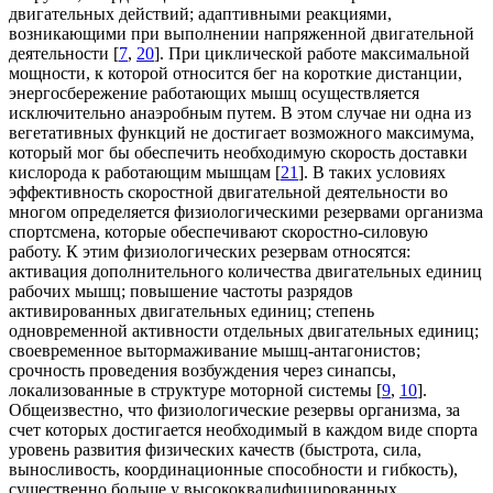
двигательных действий; адаптивными реакциями,
возникающими при выполнении напряженной двигательной
деятельности [
7
,
20
]. При циклической работе максимальной
мощности, к которой относится бег на короткие дистанции,
энергосбережение работающих мышц осуществляется
исключительно анаэробным путем. В этом случае ни одна из
вегетативных функций не достигает возможного максимума,
который мог бы обеспечить необходимую скорость доставки
кислорода к работающим мышцам [
21
]. В таких условиях
эффективность скоростной двигательной деятельности во
многом определяется физиологическими резервами организма
спортсмена, которые обеспечивают скоростно-силовую
работу. К этим физиологических резервам относятся:
активация дополнительного количества двигательных единиц
рабочих мышц; повышение частоты разрядов
активированных двигательных единиц; степень
одновременной активности отдельных двигательных единиц;
своевременное вытормаживание мышц-антагонистов;
срочность проведения возбуждения через синапсы,
локализованные в структуре моторной системы [
9
,
10
].
Общеизвестно, что физиологические резервы организма, за
счет которых достигается необходимый в каждом виде спорта
уровень развития физических качеств (быстрота, сила,
выносливость, координационные способности и гибкость),
существенно больше у высококвалифицированных