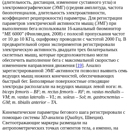
(длительность, дистанция, изменение суставного угла) и
электромиографические (ЭМГ) (средняя амплитуда, частота
биопотенциалов, длительность электроактивности,
коэффициент реципрокности) параметры. Для регистрации
параметров электрической активности мышц (ЭМГ) при
выполнении бега использовали 16-канальный биомонитор
“
ME
6000” (Финляндия, 2008) с полосой пропускания частот
от 10 до 10 КГц, оцифровку проводили с частотой 2000 Гц. В
предварительной серии экспериментов регистрировали
электрическую активность двадцати трех билатеральных
скелетных мышц, которые предположительно могли
обеспечить выполнение бега с максимальной скоростью с
изменением направления движения [
19
]. Анализ
зарегистрированной ЭМГ-активности позволил выявить семь
ведущих мышц нижних конечностей, обеспечивающих
быстрый бег. Биполярные поверхностные отводящие
электроды располагали на ведущих мышцах левой ноги:
m.
biceps femoris – BF
;
m. rectus femoris – RF
;
m. vastus medialis –
VM
;
m. vastus lateralis – VL
;
m. soleus – Sol
;
m. gastrocnemius –
GM
;
m. tibialis anterior – TA
.
Кинематические параметры бегового шага регистрировали с
помощью системы 3
D
-анализа (
Qualisys
, Швеция).
Светоотражающие маркеры размещали на
антропометрических точках сегментов тела, а именно, на