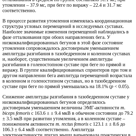
утомлении – 37.9 мс, при беге по виражу – 22.4 и 31.7 мс
соответственно.
В процессе развития утомления изменялась координационная
структура угловых перемещений в исследуемых суставах.
Наиболее значимые изменения перемещений наблюдались в
фазе отталкивания при обоих направлениях бега. У
низкоквалифицированных бегунов в этой фазе состояние
утомления сопровождалось достоверным уменьшением
амплитуды разгибания в тазобедренном и коленном суставах
и, наоборот, существенным увеличением амплитуды
разгибания в голеностопном суставе при беге по прямой и
виражу. В группе квалифицированных спринтеров при том и
другом направлении бега амплитуда перемещений возрастала
в коленном и голеностопном суставах, но в тазобедренном
суставе при беге по прямой уменьшалась на 18.1% (
p
< 0.05).
Снижение амплитуды разгибания в тазобедренном суставе у
низкоквалифицированных бегунов определялось
достоверным уменьшением величины ЭМГ-активности
m.
biceps femoris
с 163.6 ± ± 9.4 мкВ в обычном состоянии до 79.2
± 3.5 мкВ при развитии утомления, а в коленном суставе –
понижением активности
m. rectus femoris
с 123.1 ± ± 8.6 до
106.3 ± 6.4 мкВ соответственно. Амплитуда
электроактивности других мышц варьировала практически в