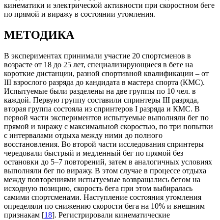
кинематики и электрической активности при скоростном беге
по прямой и виражу в состоянии утомления.
МЕТОДИКА
В экспериментах принимали участие 20 спортсменов в
возрасте от 18 до 25 лет, специализирующиеся в беге на
короткие дистанции, разной спортивной квалификации – от
III взрослого разряда до кандидата в мастера спорта (КМС).
Испытуемые были разделены на две группы по 10 чел. в
каждой. Первую группу составили спринтеры III разряда,
вторая группа состояла из спринтеров I разряда и КМС. В
первой части экспериментов испытуемые выполняли бег по
прямой и виражу с максимальной скоростью, по три попытки
с интервалами отдыха между ними до полного
восстановления. Во второй части исследования спринтеры
чередовали быстрый и медленный бег по прямой без
остановки до 5–7 повторений, затем в аналогичных условиях
выполняли бег по виражу. В этом случае в процессе отдыха
между повторениями испытуемые возвращались бегом на
исходную позицию, скорость бега при этом выбиралась
самими спортсменами. Наступление состояния утомления
определяли по снижению скорости бега на 10% и внешним
признакам [
18
]. Регистрировали кинематические