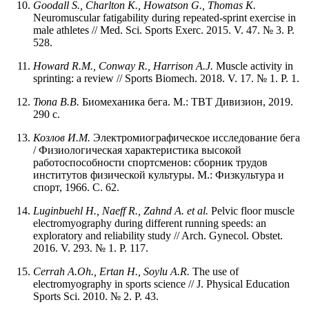
Goodall S., Charlton K., Howatson G., Thomas K.
Neuromuscular fatigability during repeated-sprint exercise in
male athletes // Med. Sci. Sports Exerc. 2015. V. 47. № 3. P.
528.
Howard R.M., Conway R., Harrison A.J.
Muscle activity in
sprinting: a review // Sports Biomech. 2018. V. 17. № 1. P. 1.
Тюпа В.В.
Биомеханика бега. М.: ТВТ Дивизион, 2019.
290 с.
Козлов И.М.
Электромиографическое исследование бега
/ Физиологическая характеристика высокой
работоспособности спортсменов: сборник трудов
институтов физической культуры. М.: Физкультура и
спорт, 1966. С. 62.
Luginbuehl H., Naeff R., Zahnd A. et al.
Pelvic floor muscle
electromyography during different running speeds: an
exploratory and reliability study // Arch. Gynecol. Obstet.
2016. V. 293. № 1. P. 117.
Cerrah A.Oh., Ertan H., Soylu A.R.
The use of
electromyography in sports science // J. Physical Education
Sports Sci. 2010. № 2. P. 43.