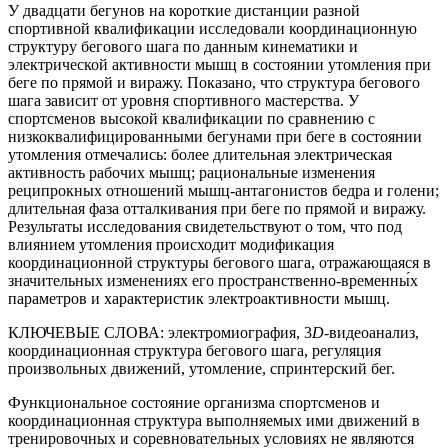
У двадцати бегунов на короткие дистанции разной
спортивной квалификации исследовали координационную
структуру бегового шага по данным кинематики и
электрической активности мышц в состоянии утомления при
беге по прямой и виражу. Показано, что структура бегового
шага зависит от уровня спортивного мастерства. У
спортсменов высокой квалификации по сравнению с
низкоквалифицированными бегунами при беге в состоянии
утомления отмечались: более длительная электрическая
активность рабочих мышц; рациональные изменения
реципрокных отношений мышц-антагонистов бедра и голени;
длительная фаза отталкивания при беге по прямой и виражу.
Результаты исследования свидетельствуют о том, что под
влиянием утомления происходит модификация
координационной структуры бегового шага, отражающаяся в
значительных изменениях его пространственно-временны́х
параметров и характеристик электроактивности мышц.
КЛЮЧЕВЫЕ СЛОВА:
электромиография, 3
D
-видеоанализ,
координационная структура бегового шага, регуляция
произвольных движений, утомление, спринтерский бег.
Функциональное состояние организма спортсменов и
координационная структура выполняемых ими движений в
тренировочных и соревновательных условиях не являются