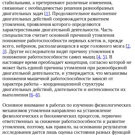
стабильными, а претерпевают различные изменения,
связанные с необходимостью решения разнообразных
двигательных задач [
1
]. Продолжительное выполнение
двигательных действий сопровождается развитием
утомления, проявления которого определяются
характеристиками двигательной деятельности. Часть
специалистов считает основной причиной утомления
понижение работоспособности нервных клеток и, прежде
всего, нейронов, располагающихся в коре головного мозга [
2
,
3
]. Другие исследователи видят причину утомления в
понижении работоспособности самих мышц [
4
,
5
]. В
настоящее время преобладает концепция, согласно которой не
может быть единой причины утомления при разнообразной
двигательной деятельности, и утверждается, что механизмы
понижения мышечной работоспособности зависят от
характера работы – координационной структуры
двигательных действий, длительности и интенсивности их
выполнения [
6
–
8
].
Основное внимание в работах по изучению физиологических
механизмов утомления направлено на установление
физиологических и биохимических процессов, первично
ответственных за снижение работоспособности и развитие
утомления, поэтому, как правило, на основании результатов
исследования дается лишь оценка состояния разных функций