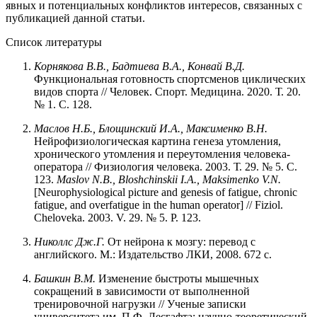
явных и потенциальных конфликтов интересов, связанных с
публикацией данной статьи.
Список литературы
Корнякова В.В., Бадтиева В.А., Конвай В.Д.
Функциональная готовность спортсменов циклических
видов спорта // Человек. Спорт. Медицина. 2020. Т. 20.
№ 1. С. 128.
Маслов Н.Б., Блощинский И.А., Максименко В.Н.
Нейрофизиологическая картина генеза утомления,
хронического утомления и переутомления человека-
оператора // Физиология человека. 2003. Т. 29. № 5. С.
123.
Maslov N.B., Bloshchinskii I.A., Maksimenko V.N.
[Neurophysiological picture and genesis of fatigue, chronic
fatigue, and overfatigue in the human operator] // Fiziol.
Cheloveka. 2003. V. 29. № 5. P. 123.
Николлс Дж.Г.
От нейрона к мозгу: перевод с
английского. М.: Издательство ЛКИ, 2008. 672 с.
Башкин
В.М.
Изменение быстроты мышечных
сокращений в зависимости от выполненной
тренировочной нагрузки // Ученые записки
университета им. П.Ф. Лесгафта: научно-теоретический