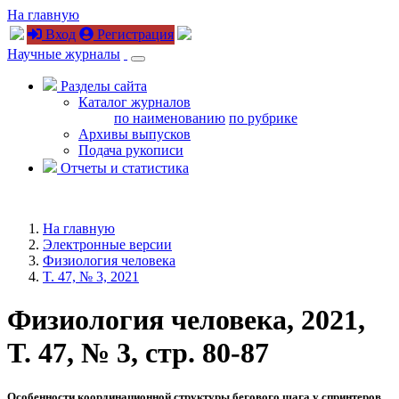
На главную
Вход
Регистрация
Научные журналы
Разделы сайта
Каталог журналов
по наименованию
по рубрике
Архивы выпусков
Подача рукописи
Отчеты и статистика
На главную
Электронные версии
Физиология человека
T. 47, № 3, 2021
Физиология человека, 2021,
T. 47, № 3, стр. 80-87
Особенности кoординационной структуры бегового шага у спринтеров