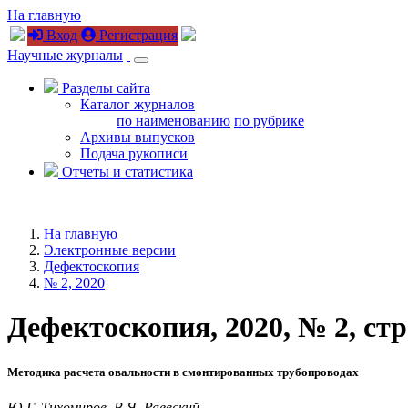
На главную
Вход
Регистрация
Научные журналы
Разделы сайта
Каталог журналов
по наименованию
по рубрике
Архивы выпусков
Подача рукописи
Отчеты и статистика
На главную
Электронные версии
Дефектоскопия
№ 2, 2020
Дефектоскопия, 2020, № 2, стр
Методика расчета овальности в смонтированных трубопроводах
Ю.Г. Тихомиров, В.Я. Раевский