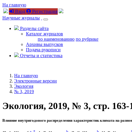
На главную
Вход
Регистрация
Научные журналы
Разделы сайта
Каталог журналов
по наименованию
по рубрике
Архивы выпусков
Подача рукописи
Отчеты и статистика
На главную
Электронные версии
Экология
№ 3, 2019
Экология, 2019, № 3, стр. 163-
Влияние внутригодового распределения характеристик климата на разно
a
,
*
b
b