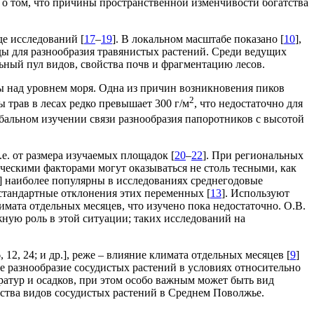
т о том, что причины пространственной изменчивости богатства
де исследований [
17
–
19
]. В локальном масштабе показано [
10
],
ды для разнообразия травянистых растений. Среди ведущих
ьный пул видов, свойства почв и фрагментацию лесов.
ы над уровнем моря. Одна из причин возникновения пиков
2
ы трав в лесах редко превышает 300 г/м
, что недостаточно для
обальном изучении связи разнообразия папоротников с высотой
.е. от размера изучаемых площадок [
20
–
22
]. При региональных
ическими факторами могут оказываться не столь тесными, как
] наиболее популярны в исследованиях среднегодовые
 стандартные отклонения этих переменных [
13
]. Используют
лимата отдельных месяцев, что изучено пока недостаточно. О.В.
жную роль в этой ситуации; таких исследований на
2, 24; и др.], реже – влияние климата отдельных месяцев [
9
]
ое разнообразие сосудистых растений в условиях относительно
атур и осадков, при этом особо важным может быть вид
тства видов сосудистых растений в Среднем Поволжье.