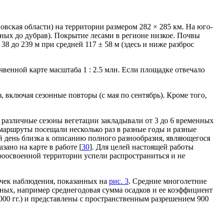
вская области) на территории размером 282 × 285 км. На юго-
нных до дубрав). Покрытие лесами в регионе низкое. Почвы
8 до 239 м при средней 117 ± 58 м (здесь и ниже разброс
чвенной карте масштаба 1 : 2.5 млн. Если площадке отвечало
, включая сезонные повторы (с мая по сентябрь). Кроме того,
 различные сезоны вегетации закладывали от 3 до 6 временных
маршруты посещали несколько раз в разные годы и разные
й день близка к описанию полного разнообразия, являющегося
ано на карте в работе [
30
]. Для целей настоящей работы
роосвоенной территории успели распространиться и не
точек наблюдения, показанных на
рис. 3
. Средние многолетние
нных, например среднегодовая сумма осадков и ее коэффициент
000 гг.) и представлены с пространственным разрешением 900