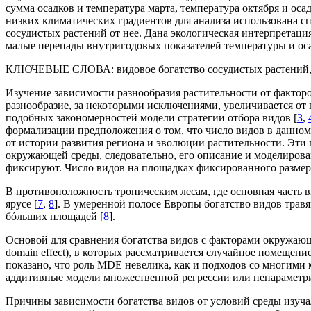
сумма осадков и температура марта, температура октября и ос
низких климатических градиентов для анализа использована 
сосудистых растений от нее. Дана экологическая интерпретация
малые перепады внутригодовых показателей температуры и оса
КЛЮЧЕВЫЕ СЛОВА:
видовое богатство сосудистых растений,
Изучение зависимости разнообразия растительности от фактор
разнообразие, за некоторыми исключениями, увеличивается от 
подобных закономерностей модели стратегии отбора видов [
3
,
формализации предположения о том, что число видов в данном 
от истории развития региона и эволюции растительности. Эти 
окружающей среды, следовательно, его описание и моделирова
фиксируют. Число видов на площадках фиксированного размера
В противоположность тропическим лесам, где основная часть 
ярусе [
7
,
8
]. В умеренной полосе Европы богатство видов травя
бóльших площадей [
8
].
Основой для сравнения богатства видов с факторами окружаю
domain effect), в которых рассматривается случайное помещение
показано, что роль MDE невелика, как и подходов со многими
аддитивные модели множественной регрессии или непараметри
Причины зависимости богатства видов от условий среды изучал