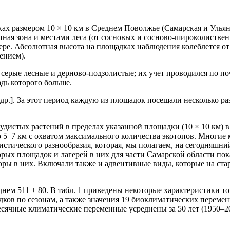
х размером 10 × 10 км в Среднем Поволжье (Самарская и Ульяно
епная зона и местами леса (от сосновых и сосново-широколистве
ре. Абсолютная высота на площадках наблюдения колеблется от 3
ением).
 серые лесные и дерново-подзолистые; их учет проводился по по
адь которого больше.
др.]. За этот период каждую из площадок посещали несколько раз
дистых растений в пределах указанной площадки (10 × 10 км) в
 5–7 км с охватом максимального количества экотопов. Многие 
стического разнообразия, которая, мы полагаем, на сегодняшни
х площадок и лагерей в них для части Самарской области показ
ры в них. Включали также и адвентивные виды, которые на ста
еднем 511 ± 80. В табл. 1 приведены некоторые характеристики 
дков по сезонам, а также значения 19 биоклиматических переме
месячные климатические переменные усреднены за 50 лет (1950–2