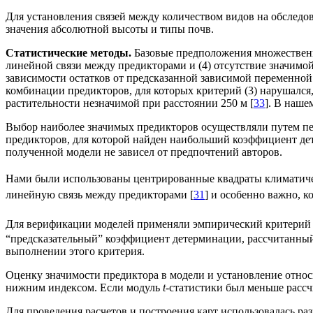
Для установления связей между количеством видов на обследо
значения абсолютной высоты и типы почв.
Статистические методы.
Базовые предположения множественной
линейной связи между предикторами и (4) отсутствие значимой
зависимости остатков от предсказанной зависимой переменной
комбинации предикторов, для которых критерий (3) нарушался,
растительности незначимой при расстоянии 250 м [
33
]. В наше
Выбор наиболее значимых предикторов осуществляли путем пер
предикторов, для которой найден наибольший коэффициент де
полученной модели не зависел от предпочтений авторов.
Нами были использованы центрированные квадраты климатичес
линейную связь между предикторами [
31
] и особенно важно, к
Для верификации моделей применяли эмпирический критери
“предсказательный” коэффициент детерминации, рассчитанный
выполнении этого критерия.
Оценку значимости предиктора в модели и установление отн
нижним индексом. Если модуль
t
-статистики был меньше рассч
Для проведения расчетов и построения карт использовалась р