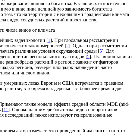
 варьирования видового богатства. В условиях относительно
нную в виде пика нелинейную зависимость богатства
а о том, что на территории с небольшими градиентами климата
ла видов сосудистых растений в пространстве.
ти числа видов от климата
ейших задач экологии [
1
]. При глобальном рассмотрении
кологических закономерностей [
2
]. Однако при рассмотрении
отвечать различные условия окружающей среды [
5
]. Для
дено понятие регионального пула видов [
5
]. Пул видов зависит
е разнообразия растений в регионе зависит от факторов
ощадью региона, размеры площадок наблюдения часто
ством или числом видов.
й в умеренных лесах Европы и США встречается в травяном
ранстве, в то время как деревья – за бóльшее время и для
 Применяют также модели эффекта средней области MDE (mid-
 [
11
]. Однако на примере богатства видов папоротников
Для исследований также используют генерализованные
, причем автор замечает, что приведенный им список гипотез