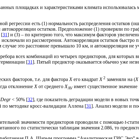
ванных площадках и характеристиками климата использовалась 
 регрессии есть (1) нормальность распределения остатков (ошиб
 автокорреляции остатков. Предположение (1) проверяли по гра
 [
31
] и (3) – по критерию того, что максимум факторов увеличен
 исключали из рассмотрения. Автокорреляция остатков быстро п
м случае это расстояние превышало 10 км, и автокорреляция не у
ебора всех комбинаций из четырех предикторов, для которых в
терминации [
31
]. Пятый предиктор оказывается обычно уже нез
2
ких факторов, т.е. для фактора
X
его квадрат
X
заменяли на (
X
огда отклонение
X
от среднего
X
имеет существенное значение
AV
й
Degr
< 50% [
32
], где показатель деградации модели в новых то
 по методике кросс-валидации Аллена [
31
]. Анализ модели и п
осительной значимости предикторов проводили с помощью
t
-стат
итанного по статистически таблицам значения 2.086, то предикт
азработанная П.А. Шарым программа “Аналитическая ГИС Эко” ве