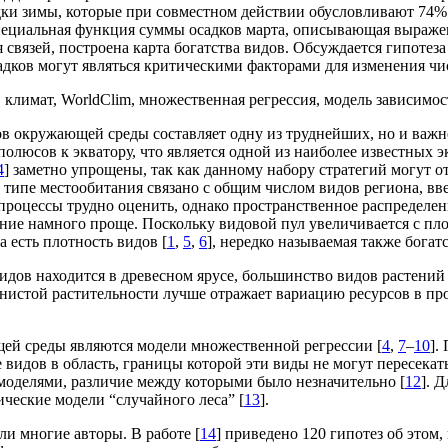
адки зимы, которые при совместном действии обусловливают 74%
специальная функция суммы осадков марта, описывающая выраже
 связей, построена карта богатства видов. Обсуждается гипотез
дков могут являться критическими факторами для изменения чис
 климат, WorldClim, множественная регрессия, модель зависимос
ов окружающей среды составляет одну из труднейших, но и важн
полюсов к экватору, что является одной из наиболее известных э
4
] заметно упрощены, так как данному набору стратегий могут 
типе местообитания связано с общим числом видов региона, вве
процессы трудно оценить, однако пространственное распределени
ние намного проще. Поскольку видовой пул увеличивается с пл
 есть плотность видов [
1
,
5
,
6
], нередко называемая также богат
видов находится в древесном ярусе, большинство видов растени
нистой растительности лучше отражает вариацию ресурсов в прост
щей среды являются модели множественной регрессии [
4
,
7
–
10
].
 видов в область, границы которой эти виды не могут пересекать
 моделями, различие между которыми было незначительно [
12
]. 
ческие модели “случайного леса” [
13
].
и многие авторы. В работе [
14
] приведено 120 гипотез об этом