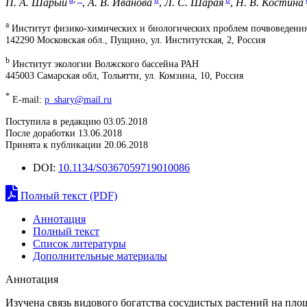
П. А. Шарый
,
А. В. Иванова
,
Л. С. Шарая
,
Н. В. Костина
a
Институт физико-химических и биологических проблем почвоведени
142290 Московская обл., Пущино, ул. Институтская, 2, Россия
b
Институт экологии Волжского бассейна РАН
445003 Самарская обл, Тольятти, ул. Комзина, 10, Россия
*
E-mail:
p_shary@mail.ru
Поступила в редакцию 03.05.2018
После доработки 13.06.2018
Принята к публикации 20.06.2018
DOI:
10.1134/S0367059719010086
Полный текст (PDF)
Аннотация
Полный текст
Список литературы
Дополнительные материалы
Аннотация
Изучена связь видового богатства сосудистых растений на пл