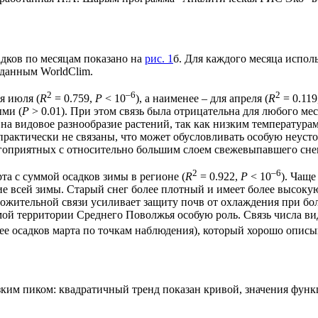
адков по месяцам показано на
рис. 1
б. Для каждого месяца испол
 данным WorldClim.
2
–6
2
я июля (
R
= 0.759,
P
< 10
), а наименее – для апреля (
R
= 0.119
ыми (
P
> 0.01). При этом связь была отрицательна для любого мес
на видовое разнообразие растений, так как низким температура
и практически не связаны, что может обусловливать особую неус
агоприятных с относительно большим слоем свежевыпавшего сне
2
–6
а с суммой осадков зимы в регионе (
R
= 0.922,
P
< 10
). Чаще
е всей зимы. Старый снег более плотный и имеет более высокую
ожительной связи усиливает защиту почв от охлаждения при бол
мой территории Среднего Поволжья особую роль. Связь числа ви
нее осадков марта по точкам наблюдения), который хорошо описы
езким пиком: квадратичный тренд показан кривой, значения функ