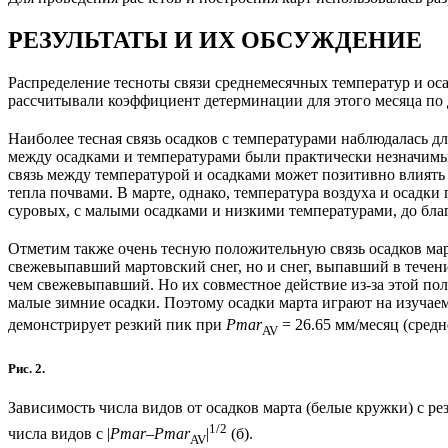
РЕЗУЛЬТАТЫ И ИХ ОБСУЖДЕНИЕ
Распределение тесноты связи среднемесячных температур и ос
рассчитывали коэффициент детерминации для этого месяца по
Наиболее тесная связь осадков с температурами наблюдалась дл
между осадками и температурами были практически незначим
связь между температурой и осадками может позитивно влиять 
тепла почвами. В марте, однако, температура воздуха и осадк
суровых, с малыми осадками и низкими температурами, до бл
Отметим также очень тесную положительную связь осадков март
свежевыпавший мартовский снег, но и снег, выпавший в течени
чем свежевыпавший. Но их совместное действие из-за этой пол
малые зимние осадки. Поэтому осадки марта играют на изучае
демонстрирует резкий пик при
Pmar
= 26.65 мм/месяц (сред
AV
Рис. 2.
Зависимость числа видов от осадков марта (белые кружки) с р
1/2
числа видов с |
Рmar–Pmar
|
(б).
AV