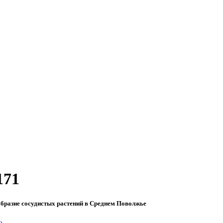
171
образие сосудистых растений в Среднем Поволжье
b