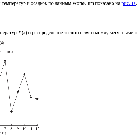
 температур и осадков по данным WorldClim показано на
рис. 1a
мператур
T
(а) и распределение тесноты связи между месячными о