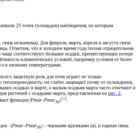
ьзовали 25 точек (площадок) наблюдения, по которым
, связь незначима). Для февраля, марта, апреля и августа связи
яца. Отметим, что в холодное время года тесная отрицательная
м чаще соответствуют большие осадки, препятствующие потере
тойчивость климатических условий, например условия от более
га и низкими температурами.
 всего защитную роль для почв играет не только
 теплопроводность; он слабее защищает почву от охлаждения,
ьших осадках в марте, а малым осадкам марта часто отвечают и
дов растений с осадками марта, представленная на
рис. 2
,
1/2
вает функция |
Pmar
–
Pmar
|
.
AV
ции –|
Рmar–Pmar
| – черными кружками (а), и парная связь
AV