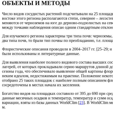
ОБЪЕКТЫ И МЕТОДЫ
Число видов сосудистых растений подсчитывали на 25 площадка
востоке этого региона располагаются степи, севернее – лесост
меняются от черноземов на юге до дерново-подзолистых на севе
между точками наблюдения описан одним стандартным отклон
Для изучаемого региона характерны три типа почв: черноземы,
два типа почв, то брали тип почвы по преобладанию, т.е. площ
Флористические описания проводили в 2004–2017 гг. [25–29; и 
были использованы и литературные данные.
Для выявления наиболее полного видового состава высших сосу
лагерей, от которых прокладывали серию маршрутов длиной до
сезоны года, что обеспечивало выявление общей картины флори
неким идеалом, недостижимым на практике. Положение некоторы
отобрано 25 таких площадок с наиболее полным описанием фло
сосредоточены в местах начала их заселения.
Богатство видов на площадках составило от 395 до 690 при ср
данные месячных осадков и температур, температур и сумм оса
вариации, взяты из базы данных WorldClim [
23
]. В WorldClim 
м.