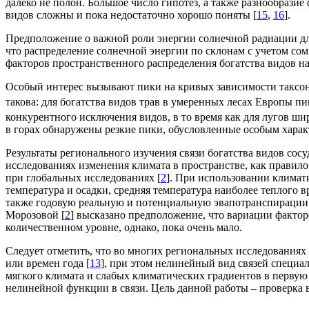
далеко не полон. Большое число гипотез, а также разнообрази
видов сложны и пока недостаточно хорошо поняты [
15
,
16
].
Предположение о важной роли энергии солнечной радиации для
что распределение солнечной энергии по склонам с учетом со
факторов пространственного распределения богатства видов н
Особый интерес вызывают пики на кривых зависимости таксон
такова: для богатства видов трав в умеренных лесах Европы пи
конкурентного исключения видов, в то время как для лугов ши
в горах обнаружены резкие пики, обусловленные особым харак
Результаты регионального изучения связи богатства видов сосу
исследованиях изменения климата в пространстве, как правило
при глобальных исследованиях [
2
]. При использовании климат
температура и осадки, средняя температура наиболее теплого 
также годовую реальную и потенциальную эвапотранспирации
Морозовой [
2
] высказано предположение, что вариации фактор
количественном уровне, однако, пока очень мало.
Следует отметить, что во многих региональных исследованиях ч
или времен года [
13
], при этом нелинейный вид связей специал
мягкого климата и слабых климатических градиентов в первую
нелинейной функции в связи. Цель данной работы – проверка 