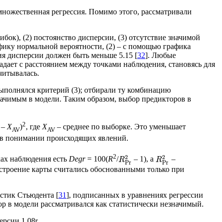
множественная регрессия. Помимо этого, рассматривали
ок), (2) постоянство дисперсии, (3) отсутствие значимой
фику нормальной вероятности, (2) – с помощью графика
ия дисперсии должен быть меньше 5.15 [
32
]. Любые
адает с расстоянием между точками наблюдения, становясь для
читывалась.
ыполнялся критерий (3); отбирали ту комбинацию
начимым в модели. Таким образом, выбор предикторов в
2
–
X
)
, где
X
– среднее по выборке. Это уменьшает
AV
AV
 в понимании происходящих явлений.
2
2
2
чках наблюдения есть
Degr
= 100(
R
/
– 1), а
–
R
R
Pr
Pr
остроение карты считались обоснованными только при
истик Стьюдента [
31
], подписанных в уравнениях регрессии
ор в модели рассматривался как статистически незначимый.
рсии 1.08r.