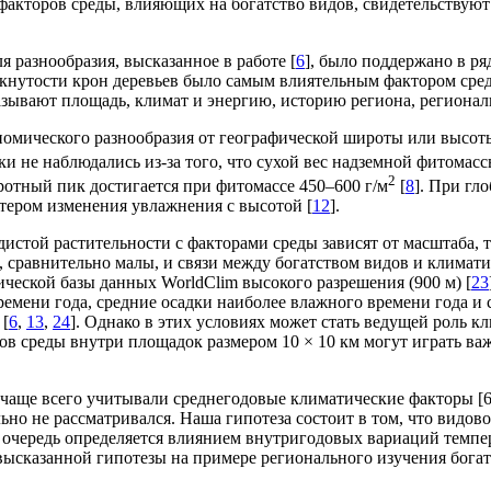
е факторов среды, влияющих на богатство видов, свидетельствую
 разнообразия, высказанное в работе [
6
], было поддержано в ря
мкнутости крон деревьев было самым влиятельным фактором сре
азывают площадь, климат и энергию, историю региона, регионал
омического разнообразия от географической широты или высот
ки не наблюдались из-за того, что сухой вес надземной фитомасс
2
ротный пик достигается при фитомассе 450–600 г/м
[
8
]. При гл
тером изменения увлажнения с высотой [
12
].
дистой растительности с факторами среды зависят от масштаба, т
, сравнительно малы, и связи между богатством видов и климат
ической базы данных WorldClim высокого разрешения (900 м) [
23
времени года, средние осадки наиболее влажного времени года и
 [
6
,
13
,
24
]. Однако в этих условиях может стать ведущей роль к
ов среды внутри площадок размером 10 × 10 км могут играть ва
аще всего учитывали среднегодовые климатические факторы [6, 1
ьно не рассматривался. Наша гипотеза состоит в том, что видов
 очередь определяется влиянием внутригодовых вариаций темпер
высказанной гипотезы на примере регионального изучения бога