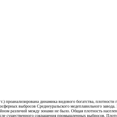
.) проанализирована динамика видового богатства, плотности 
тмосферных выбросов Среднеуральского медеплавильного завода. 
хвойном различий между зонами не было. Общая плотность населе
 после существенного сокращения промышленных выбросов. Плот