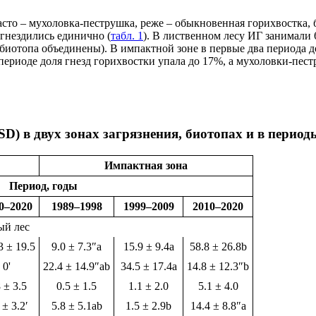
сто – мухоловка-пеструшка, реже – обыкновенная горихвостка, 
гнездились единично (
табл. 1
). В лиственном лесу ИГ занимали 
 биотопа объединены). В импактной зоне в первые два периода 
периоде доля гнезд горихвостки упала до 17%, а мухоловки-пест
± SD) в двух зонах загрязнения, биотопах и в пер
Импактная зона
Период, годы
0–2020
1989–1998
1999–2009
2010–2020
ый лес
 ± 19.5
9.0 ± 7.3″a
15.9 ± 9.4a
58.8 ± 26.8b
0'
22.4 ± 14.9″ab
34.5 ± 17.4a
14.8 ± 12.3″b
 ± 3.5
0.5 ± 1.5
1.1 ± 2.0
5.1 ± 4.0
 ± 3.2′
5.8 ± 5.1ab
1.5 ± 2.9b
14.4 ± 8.8″a