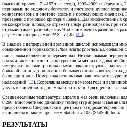
(высокий уровень, 71–157 тыс. т/год), 1999–2009 гг. (средний, 
периодами по видовому богатству и плотности дуплогнезднико
конкретной зоне и биотопе (здесь и в последующих анализах).
проверяли с помощью критерия Левена. Для множественных сра
на конкретной площадке отражает альфа-разнообразие, при эт
отражает гамма-разнообразие. Чтобы исключить различия в ра
разрежения в программе PAST v.1.92 [
35
].
В анализе с непрерывной временно́й шкалой использовали мн
обыкновенной горихвостки
Phoenicurus phoenicurus
, большой
пошаговым включением переменных. Независимыми переменными
и мая, а также плотность конкурентов за места гнездования (б
пеструшки, первые три вида и мухоловка-пеструшка – конкурен
большой синицы, поползень и большая синица – конкуренты для
были единичны. Номер года использован как показатель уровн
наблюдений [
13
]. Корреляция между номером года и величиной
учесть нелинейность динамики плотности. Для оценки связи 
Среднемесячные температуры апреля и мая были включены для
0.290. Многолетнюю динамику температур апреля и мая анализ
предоставлены Свердловским центром по гидрометеорологии и
выполнены в пакете программ Statistica v.10.0 (StatSoft, Inc.).
РЕЗУЛЬТАТЫ