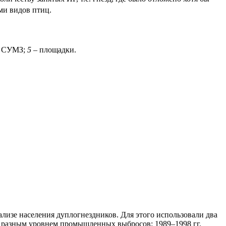
ми видов птиц.
 СУМЗ;
5
– площадки.
изе населения дуплогнездников. Для этого использовали два
с разным уровнем промышленных выбросов: 1989–1998 гг.