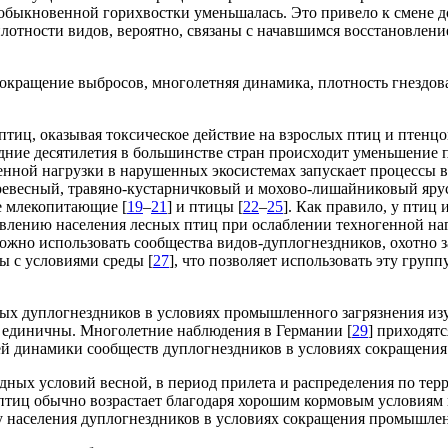
 обыкновенной горихвостки уменьшалась. Это привело к смене 
плотности видов, вероятно, связаны с начавшимся восстановлени
сокращение выбросов, многолетняя динамика, плотность гнездов
иц, оказывая токсическое действие на взрослых птиц и птенцов
едние десятилетия в большинстве стран происходит уменьшение
нной нагрузки в нарушенных экосистемах запускает процессы в
древесный, травяно-кустарничковый и мохово-лишайниковый яру
е млекопитающие [
19
–
21
] и птицы [
22
–
25
]. Как правило, у пти
лению населения лесных птиц при ослаблении техногенной наг
можно использовать сообщества видов-дуплогнездников, охотно 
ы с условиями среды [
27
], что позволяет использовать эту груп
ых дуплогнездников в условиях промышленного загрязнения изу
е единичны. Многолетние наблюдения в Германии [
29
] приходят
ей динамики сообществ дуплогнездников в условиях сокращени
одных условий весной, в период прилета и распределения по те
 птиц обычно возрастает благодаря хорошим кормовым условиям
ку населения дуплогнездников в условиях сокращения промышле