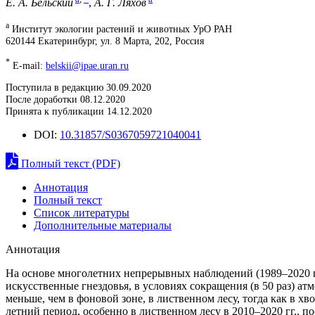
Е. А. Бельский
,
А. Г. Ляхов
a
Институт экологии растений и животных УрО РАН
620144 Екатеринбург, ул. 8 Марта, 202, Россия
*
E-mail:
belskii@ipae.uran.ru
Поступила в редакцию 30.09.2020
После доработки 08.12.2020
Принята к публикации 14.12.2020
DOI:
10.31857/S0367059721040041
Полный текст (PDF)
Аннотация
Полный текст
Список литературы
Дополнительные материалы
Аннотация
На основе многолетних непрерывных наблюдений (1989–2020 гг
искусственные гнездовья, в условиях сокращения (в 50 раз) а
меньше, чем в фоновой зоне, в лиственном лесу, тогда как в 
летний период, особенно в лиственном лесу в 2010–2020 гг.,