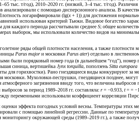
21–65 тыс. т/год), 2010–2020 гг. (низкий, 3–4 тыс. т/год). Разл
в анализировали с помощью дисперсионного анализа. В качестве
 Плотность логарифмировали (lg(
x
+ 1)) для достижения нормаль
внений использован критерий Тьюки. Видовое богатство характе
ом для каждого периода рассчитывали среднее
S
; общее количеств
змерах выборок, мы использовали количество видов на минималь
оголетние ряды общей плотности населения, а также плотности
 синицы
Parus major
и московки
Parus ater
) отдельно в лиственн
 были порядковый номер года (в дальнейшем “год”), номер го
ольшая синица, вертишейка
Jynx torquilla
, поползень
Sitta europaea
ты для горихвостки). Рано гнездящиеся виды конкурируют за мес
 московки. Мухоловки-пеструшки, гнездящиеся позднее, могут з
я атмосферного загрязнения ввиду того, что величина выбросов
 выбросов за период 1989–2018 гг. составляла:
r
= −0.933,
t
= = −
между переменными использовали коэффициент корреляции Пирс
 оценки эффекта погодных условий весны. Температуры этих мес
ировали с помощью линейной регрессии. Данные по температуре
 мониторингу окружающей среды (1989–2019 гг.), а также полу