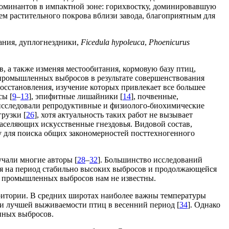
доминантов в импактной зоне: горихвостку, доминировавшую
ем растительного покрова вблизи завода, благоприятным для
ания, дуплогнездники,
Ficedula hypoleuca
,
Phoenicurus
, а также изменяя местообитания, кормовую базу птиц,
 промышленных выбросов в результате совершенствования
осстановления, изучение которых привлекает все большее
сы [
9
–
13
], эпифитные лишайники [
14
], почвенные,
ц исследовали репродуктивные и физиолого-биохимические
рузки [
26
], хотя актуальность таких работ не вызывает
заселяющих искусственные гнездовья. Видовой состав,
пу для поиска общих закономерностей посттехногенного
чали многие авторы [
28
–
32
]. Большинство исследований
ся на период стабильно высоких выбросов и продолжающейся
я промышленных выбросов нам не известны.
рритории. В средних широтах наиболее важны температуры
 и лучшей выживаемости птиц в весенний период [
34
]. Однако
нных выбросов.