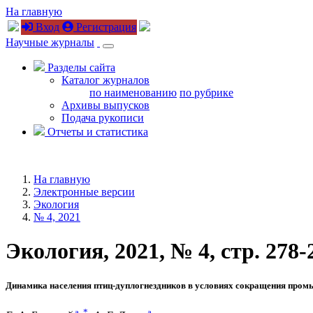
На главную
Вход
Регистрация
Научные журналы
Разделы сайта
Каталог журналов
по наименованию
по рубрике
Архивы выпусков
Подача рукописи
Отчеты и статистика
На главную
Электронные версии
Экология
№ 4, 2021
Экология, 2021, № 4, стр. 278-
Динамика населения птиц-дуплогнездников в условиях сокращения пром
a
,
*
a