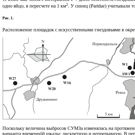
2
одно яйцо, в пересчете на 1 км
. У синиц (Paridae) учитывали 
Рис. 1.
Расположение площадок с искусственными гнездовьями в окр
Поскольку величина выбросов СУМЗа изменялась на протяжении
варианта временнóй шкалы: дискретную и непрерывную. В пер