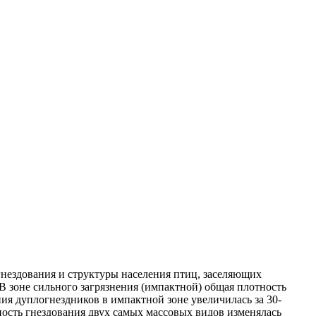
гнездования и структуры населения птиц, заселяющих
В зоне сильного загрязнения (импактной) общая плотность
ния дуплогнездников в импактной зоне увеличилась за 30-
ность гнездования двух самых массовых видов изменялась