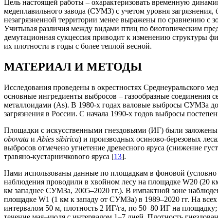
Цель настоящей работы ‒ охарактеризовать временную динамик
медеплавильного завода (СУМЗ) с учетом уровня загрязнения,
незагрязненной территории менее выражены по сравнению с з
Учитывая различия между видами птиц по биотопическим предп
демутационная сукцессия приводит к изменению структуры фи
их плотности в годы с более теплой весной.
МАТЕРИАЛ И МЕТОДЫ
Исследования проведены в окрестностях Среднеуральского мед
основные ингредиенты выбросов – газообразные соединения сер
металлоидами (As). В 1980-х годах валовые выбросы СУМЗа до
загрязнения в России. С начала 1990-х годов выбросы постепен
Площадки с искусственными гнездовьями (ИГ) были заложены на
obovata
и
Abies sibirica
) и производных осиново-березовых леса
выбросов отмечено угнетение древесного яруса (снижение густ
травяно-кустарничкового яруса [
13
].
Нами использованы данные по площадкам в фоновой (условно н
наблюдения проводили в хвойном лесу на площадке W20 (20 км 
км западнее СУМЗа, 2005–2020 гг.). В импактной зоне наблюде
площадке W1 (1 км к западу от СУМЗа) в 1989–2020 гг. На все
интервалом 50 м, плотность 2 ИГ/га, по 50–80 ИГ на площадку
течение мая–июля с интервалом 1–7 дней. Плотность гнездовани