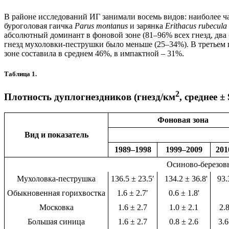
В районе исследований ИГ занимали восемь видов: наиболее ча
буроголовая гаичка
Parus montanus
и зарянка
Erithacus rubecula
абсолютный доминант в фоновой зоне (81–96% всех гнезд, два
гнезд мухоловки-пеструшки было меньше (25–34%). В третьем 
зоне составила в среднем 46%, в импактной – 31%.
Таблица 1.
2
Плотность дуплогнездников (гнезд/км
, среднее 
Фоновая зона
Вид и показатель
1989–1998
1999–2009
201
Осиново-березов
Мухоловка-пеструшка
136.5 ± 23.5′
134.2 ± 36.8'
93.3
Обыкновенная горихвостка
1.6 ± 2.7′
0.6 ± 1.8'
Московка
1.6 ± 2.7
1.0 ± 2.1
2.8
Большая синица
1.6 ± 2.7
0.8 ± 2.6
3.6