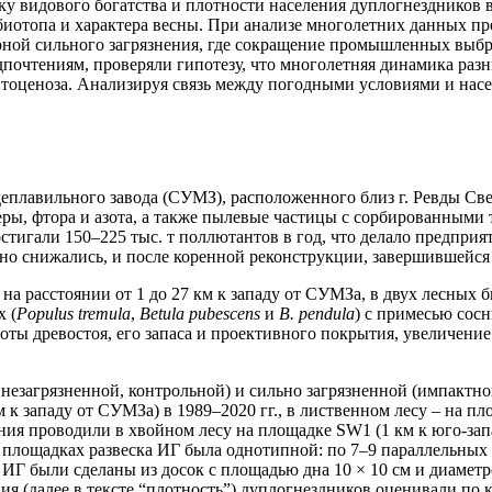
у видового богатства и плотности населения дуплогнездников 
 биотопа и характера весны. При анализе многолетних данных п
оной сильного загрязнения, где сокращение промышленных выбр
очтениям, проверяли гипотезу, что многолетняя динамика разны
тоценоза. Анализируя связь между погодными условиями и насе
еплавильного завода (СУМЗ), расположенного близ г. Ревды Све
ы, фтора и азота, а также пылевые частицы с сорбированными тя
стигали 150–225 тыс. т поллютантов в год, что делало предпр
но снижались, и после коренной реконструкции, завершившейся в 
 расстоянии от 1 до 27 км к западу от СУМЗа, в двух лесных б
х (
Populus tremula
,
Betula pubescens
и
B. pendula
) с примесью сосн
оты древостоя, его запаса и проективного покрытия, увеличение
езагрязненной, контрольной) и сильно загрязненной (импактной
к западу от СУМЗа) в 1989–2020 гг., в лиственном лесу – на пл
ния проводили в хвойном лесу на площадке SW1 (1 км к юго-запа
х площадках развеска ИГ была однотипной: по 7–9 параллельных
; ИГ были сделаны из досок с площадью дна 10 × 10 см и диаме
я (далее в тексте “плотность”) дуплогнездников оценивали по ко