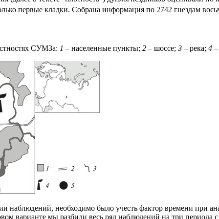
только первые кладки. Собрана информация по 2742 гнездам вось
естностях СУМЗа:
1
– населенные пункты;
2
– шоссе;
3
– река;
4
–
 наблюдений, необходимо было учесть фактор времени при анал
вом варианте мы разбили весь ряд наблюдений на три периода 