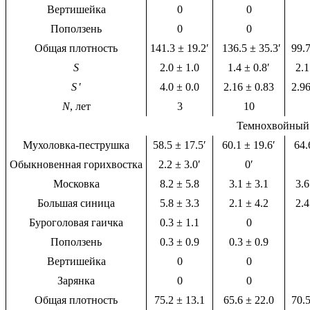
Вертишейка
0
0
Поползень
0
0
Общая плотность
141.3 ± 19.2′
136.5 ± 35.3′
99.7
S
2.0 ± 1.0
1.4 ± 0.8′
2.1
S
′
4.0 ± 0.0
2.16 ± 0.83
2.96
N
, лет
3
10
Темнохвойный
Мухоловка-пеструшка
58.5 ± 17.5′
60.1 ± 19.6′
64.6
Обыкновенная горихвостка
2.2 ± 3.0′
0′
Московка
8.2 ± 5.8
3.1 ± 3.1
3.6
Большая синица
5.8 ± 3.3
2.1 ± 4.2
2.4
Буроголовая гаичка
0.3 ± 1.1
0
Поползень
0.3 ± 0.9
0.3 ± 0.9
Вертишейка
0
0
Зарянка
0
0
Общая плотность
75.2 ± 13.1
65.6 ± 22.0
70.5