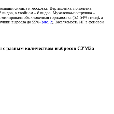
большая синица и московка. Вертишейка, поползень,
6 видов, в хвойном – 8 видов. Мухоловка-пеструшка –
доминировала обыкновенная горихвостка (52–54% гнезд), а
рушки выросла до 55% (
рис. 2
). Заселяемость ИГ в фоновой
иоды с разным количеством выбросов СУМЗа