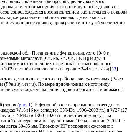
в условиях сокращения выбросов Среднеуральского
редполагали, что изменения плотности дуплогнездников на
осов сопровождается восстановлением растительного покрова.
х видов различается вблизи завода, где начавшаяся
лением дуплогнездников, проверяли гипотезу об увеличении
рдловской обл. Предприятие функционирует с 1940 г.,
желыми металлами (Cu, Pb, Zn, Cd, Fe, Hg и др.) и
иятие одним из крупнейших источников промышленного
2009 г., стабилизировались на уровне 3–4 тыс. т/год [
13
].
иотопах, типичных для этого района: елово-пихтовых (
Picea
ы (
Pinus sylvestris
). По мере приближения к источнику
 доли сухостоя), уменьшение видового богатства и биомассы
) зонах (
рис. 1
). В фоновой зоне непрерывные ежегодные
ощадках W16 (16 км западнее СУМЗа, 1996–2003 гг.) и W27 (27
ду от СУМЗа) в 1990–2020 гг., в лиственном лесу – на
 линий с интервалом между линиями 100 м, в линии 7–9 ИГ с
тром летка 30–35 мм. Проверку ИГ проводили ежегодно в
личеству занятых ИГ, т.е. гнезд, где было отложено хотя бы