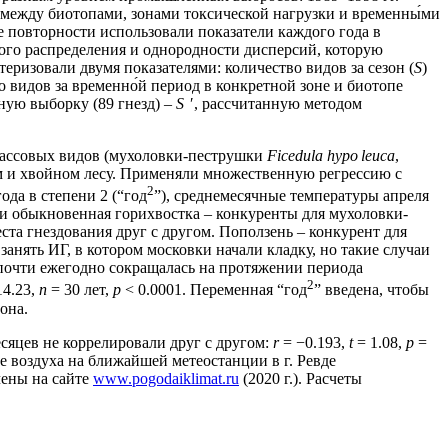
ичия между биотопами, зонами токсической нагрузки и временны́ми
 повторности использовали показатели каждого года в
ного распределения и однородности дисперсий, которую
ризовали двумя показателями: количество видов за сезон (
S
)
о видов за временно́й период в конкретной зоне и биотопе
ную выборку (89 гнезд) –
S
′, рассчитанную методом
 массовых видов (мухоловки-пеструшки
Ficedula hypo leuca
,
ом и хвойном лесу. Применяли множественную регрессию с
2
да в степени 2 (“год
”), среднемесячные температуры апреля
и обыкновенная горихвостка – конкуренты для мухоловки-
та гнездования друг с другом. Поползень – конкурент для
анять ИГ, в котором московки начали кладку, но такие случаи
 почти ежегодно сокращалась на протяжении периода
2
14.23,
n
= 30 лет,
p
< 0.0001. Переменная “год
” введена, чтобы
она.
яцев не коррелировали друг с другом:
r
= −0.193,
t
= 1.08,
p
=
 воздуха на ближайшей метеостанции в г. Ревде
чены на сайте
www.pogodaiklimat.ru
(2020 г.). Расчеты