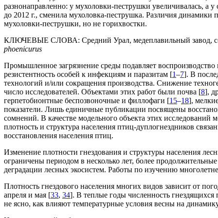
разнонаправленно: у мухоловки-пеструшки увеличивалась, а у
до 2012 г., сменила мухоловка-пеструшка. Различия динамики 
мухоловки-пеструшки, но не горихвостки.
КЛЮЧЕВЫЕ СЛОВА:
Средний Урал, медеплавильный завод, 
phoenicurus
Промышленное загрязнение среды подавляет воспроизводство пт
резистентность особей к инфекциям и паразитам [
1
–
7
]. В посл
технологий и/или сокращения производства. Снижение техноге
число исследователей. Объектами этих работ были почва [
8
], 
герпетобионтные беспозвоночные и филлофаги [
15
–
18
], мелки
показатели. Лишь единичные публикации посвящены восстанов
сомнений. В качестве модельного объекта этих исследований 
плотность и структура населения птиц-дуплогнездников связан
восстановления населения птиц.
Изменение плотности гнездования и структуры населения лесн
ограничены периодом в несколько лет, более продолжительны
деградации лесных экосистем. Работы по изучению многолетн
Плотность гнездового населения многих видов зависит от пог
апреля и мая [
33
,
34
]. В теплые годы численность гнездящихся
не ясно, как влияют температурные условия весны на динами