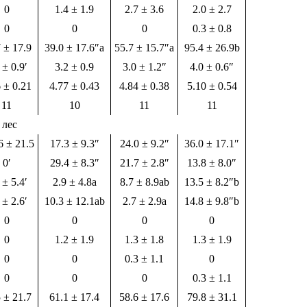
0
1.4 ± 1.9
2.7 ± 3.6
2.0 ± 2.7
0
0
0
0.3 ± 0.8
 ± 17.9
39.0 ± 17.6″a
55.7 ± 15.7″a
95.4 ± 26.9b
 ± 0.9′
3.2 ± 0.9
3.0 ± 1.2″
4.0 ± 0.6″
 ± 0.21
4.77 ± 0.43
4.84 ± 0.38
5.10 ± 0.54
11
10
11
11
 лес
 ± 21.5
17.3 ± 9.3″
24.0 ± 9.2″
36.0 ± 17.1″
0′
29.4 ± 8.3″
21.7 ± 2.8″
13.8 ± 8.0″
 ± 5.4′
2.9 ± 4.8a
8.7 ± 8.9ab
13.5 ± 8.2″b
 ± 2.6′
10.3 ± 12.1ab
2.7 ± 2.9a
14.8 ± 9.8″b
0
0
0
0
0
1.2 ± 1.9
1.3 ± 1.8
1.3 ± 1.9
0
0
0.3 ± 1.1
0
0
0
0
0.3 ± 1.1
 ± 21.7
61.1 ± 17.4
58.6 ± 17.6
79.8 ± 31.1