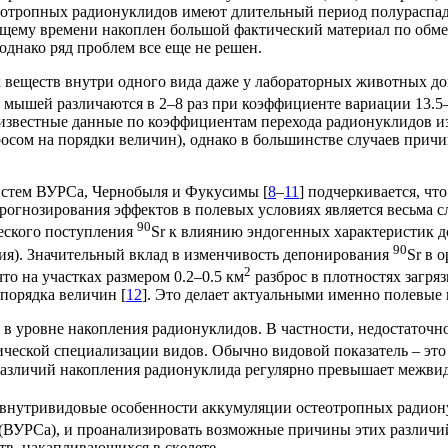
теотропных радионуклидов имеют длительный период полураспад
ящему времени накоплен большой фактический материал по обме
, однако ряд проблем все еще не решен.
 веществ внутри одного вида даже у лабораторных животных до
у мышей различаются в 2–8 раз при коэффициенте вариации 13.5–
 известные данные по коэффициентам перехода радионуклидов и
осом на порядки величин), однако в большинстве случаев причи
истем ВУРСа, Чернобыля и Фукусимы [
8
–
11
] подчеркивается, чт
огнозирования эффектов в полевых условиях является весьма сл
90
ческого поступления
Sr к влиянию эндогенных характеристик д
90
ния). Значительный вклад в изменчивость депонирования
Sr в 
2
что на участках размером 0.2–0.5 км
разброс в плотностях загря
порядка величин [
12
]. Это делает актуальными именно полевые
в уровне накопления радионуклидов. В частности, недостаточ
ческой специализации видов. Обычно видовой показатель – это
зличий накопления радионуклида регулярно превышает межвидовы
и внутривидовые особенности аккумуляции остеотропных радио
 (ВУРСа), и проанализировать возможные причины этих различ
тв, накапливающихся в скелете.