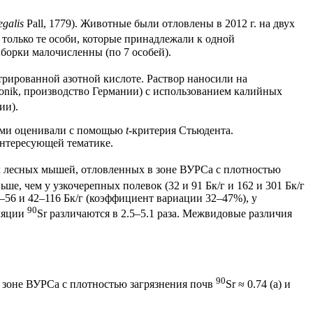
egalis
Pall, 1779). Животные были отловлены в 2012 г. на двух
только те особи, которые принадлежали к одной
борки малочисленны (по 7 особей).
рированной азотной кислоте. Раствор наносили на
nik, производство Германии) с использованием калийных
ии).
ками оценивали с помощью
t
-критерия Стьюдента.
интересующей тематике.
х лесных мышей, отловленных в зоне ВУРСа с плотностью
ше, чем у узкочерепных полевок (32 и 91 Бк/г и 162 и 301 Бк/г
0–56 и 42–116 Бк/г (коэффициент вариации 32–47%), у
90
уляции
Sr различаются в 2.5–5.1 раза. Межвидовые различия
90
в зоне ВУРСа с плотностью загрязнения почв
Sr ≈ 0.74 (а) и