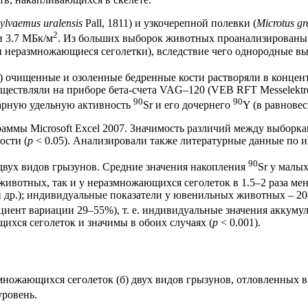
ylvaemus uralensis
Pall, 1811) и узкочерепной полевки (
Microtus gr
2
и 3.7 МБк/м
. Из больших выборок животных проанализированы 
неразмножающиеся сеголетки), вследствие чего однородные вы
) очищенные и озоленные бедренные кости растворяли в концент
ствляли на приборе бета-счета VAG–120 (VEB RFT Messelektro
90
90
марную удельную активность
Sr и его дочернего
Y (в равновес
аммы Microsoft Excel 2007. Значимость различий между выбор
ости (
p
< 0.05). Анализировали также литературные данные по 
90
 двух видов грызунов. Средние значения накопления
Sr у малы
животных, так и у неразмножающихся сеголеток в 1.5–2 раза мень
] и др.); индивидуальные показатели у ювенильных животных – 2
циент вариации 29–55%), т. е. индивидуальные значения аккум
щихся сеголеток и значимы в обоих случаях (
p
< 0.001).
змножающихся сеголеток (б) двух видов грызунов, отловленных 
уровень.