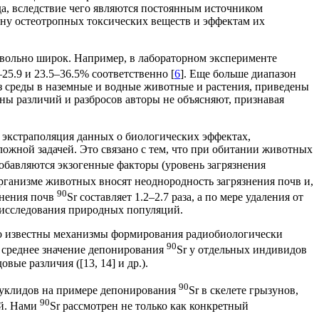
а, вследствие чего являются постоянным источником
ну остеотропных токсических веществ и эффектам их
вольно широк. Например, в лабораторном эксперименте
25.9 и 23.5–36.5% соответственно [
6
]. Еще больше диапазон
з среды в наземные и водные животные и растения, приведены
ны различий и разбросов авторы не объясняют, признавая
о экстраполяция данных о биологических эффектах,
ожной задачей. Это связано с тем, что при обитании животных
обавляются экзогенные факторы (уровень загрязнения
организме животных вносят неоднородность загрязнения почв и,
90
знения почв
Sr составляет 1.2–2.7 раза, а по мере удаления от
 исследования природных популяций.
но известны механизмы формирования радиобиологически
90
 среднее значение депонирования
Sr у отдельных индивидов
е различия ([13, 14] и др.).
90
нуклидов на примере депонирования
Sr в скелете грызунов,
90
ий. Нами
Sr рассмотрен не только как конкретный