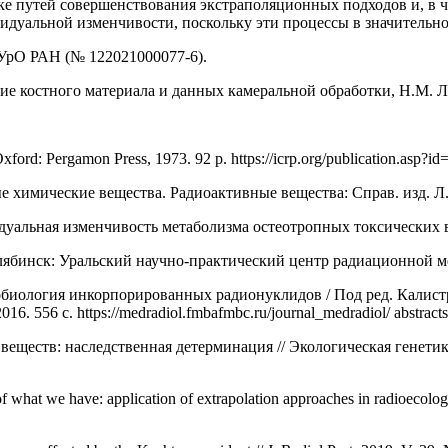
ке путей совершенствования экстраполяционных подходов и, в 
идуальной изменчивости, поскольку эти процессы в значительн
УрО РАН (№ 122021000077-6).
ие костного материала и данных камеральной обработки, Н.М. 
 Oxford: Pergamon Press, 1973. 92 p. https://icrp.org/publication.as
е химические вещества. Радиоактивные вещества: Справ. изд. Л.:
альная изменчивость метаболизма остеотропных токсических вещ
ябинск: Уральский научно-практический центр радиационной ме
обиология инкорпорированных радионуклидов / Под ред. Калистр
556 с. https://medradiol.fmbafmbc.ru/journal_medradiol/ abstracts
ств: наследственная детерминация // Экологическая генетика. 201
f what we have: application of extrapolation approaches in radioecologic