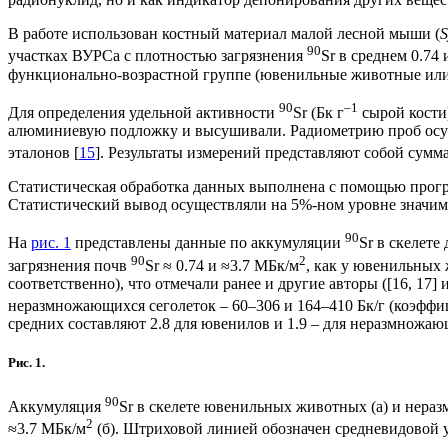
В работе использован костный материал малой лесной мыши (
S
90
участках ВУРСа с плотностью загрязнения
Sr в среднем 0.74 
функционально-возрастной группе (ювенильные животные или 
90
–1
Для определения удельной активности
Sr (Бк г
сырой кости
алюминиевую подложку и высушивали. Радиометрию проб осуще
эталонов [
15
]. Результаты измерений представляют собой сум
Статистическая обработка данных выполнена с помощью прогр
Статистический вывод осуществляли на 5%-ном уровне значим
90
На
рис. 1
представлены данные по аккумуляции
Sr в скелете
90
2
загрязнения почв
Sr ≈ 0.74 и ≈3.7 МБк/м
, как у ювенильных 
соответственно), что отмечали ранее и другие авторы ([16, 17
неразмножающихся сеголеток – 60–306 и 164–410 Бк/г (коэффи
средних составляют 2.8 для ювенилов и 1.9 – для неразмножаю
Рис. 1.
90
Аккумуляция
Sr в скелете ювенильных животных (а) и нера
2
≈3.7 МБк/м
(б). Штриховой линией обозначен средневидовой 