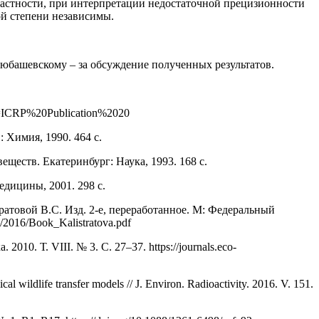
частности, при интерпретации недостаточной прецизионности
ой степени независимы.
Любашевскому – за обсуждение полученных результатов.
p?id=ICRP%20Publication%2020
 Химия, 1990. 464 с.
еств. Екатеринбург: Наука, 1993. 168 с.
дицины, 2001. 298 с.
атовой В.С. Изд. 2-е, переработанное. М: Федеральный
/2016/Book_Kalistratova.pdf
0. Т. VIII. № 3. С. 27–37. https://journals.eco-
al wildlife transfer models // J. Environ. Radioactivity. 2016. V. 151.