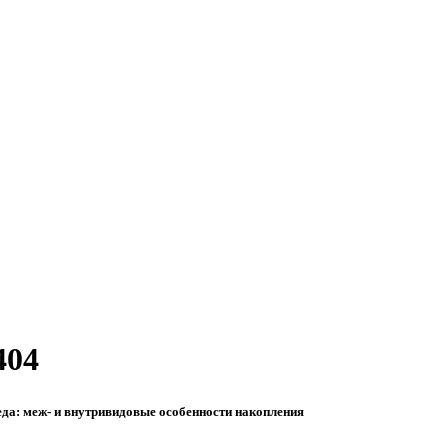
404
еда: меж- и внутривидовые особенности накопления