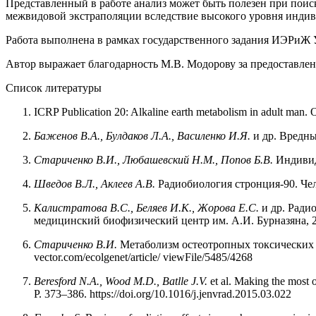
Представленный в работе анализ может быть полезен при поис
межвидовой экстраполяции вследствие высокого уровня индив
Работа выполнена в рамках государственного задания ИЭРиЖ 
Автор выражает благодарность М.В. Модорову за предоставлен
Список литературы
ICRP Publication 20: Alkaline earth metabolism in adult man.
Баженов В.А., Булдаков Л.А., Василенко И.Я.
и др. Вредны
Стариченко В.И., Любашевский Н.М., Попов Б.В.
Индивиду
Шведов В.Л., Аклеев А.В.
Радиобиология стронция-90. Чел
Калистратова В.С., Беляев И.К., Жорова Е.С.
и др. Ради
медицинский биофизический центр им. А.И. Бурназяна, 2016. 
Стариченко В.И.
Метаболизм остеотропных токсических веще
vector.com/ecolgenet/article/ viewFile/5485/4268
Beresford N.A., Wood M.D., Batlle J.V.
et al. Making the most o
P. 373–386. https://doi.org/10.1016/j.jenvrad.2015.03.022