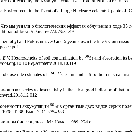
 areas affected by the Kyshtym accident // J. Radiol Prot. 2019. V. 39
the Environment in the Event of a Large Nuclear Accident: Update of 
Что мы узнали о биологических эффектах облучения в ходе 35-л
ttp://rad-bio.ru/ru/archive/73/79/3139/
f Chernobyl and Fukushima: 30 and 5 years down the line // Commission
peace.pdf
90
a E.V.
Heterogeneity of soil contamination by
Sr and absorption its b
://doi.org/10.1016/j.scitotenv.2018.10.119
134,137
90
 and dose rate estimates of
Cesium and
Strontium in small mam
on-human species radiosensitivity in the lab a good indicator of that in
.jenvrad.2018.12.012
90
обенности аккумуляции
Sr в организме двух видов серых пол
1998. Т. 38. Вып. 3. С. 375–383.
онном биогеоценозе. М.: Наука, 1989. 224 с.
й части Восточно-Уральского радиоактивного следа: Автореф. ди