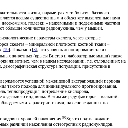
олжительности жизни, параметрах метаболизма базового
 является весьма существенным и объясняет выявленные нами
и насекомыми, полевки – надземными и подземными частями
дают бóльшие количества радионуклида, чем у мышей.
зиологические параметры скелета, через которые
оров скелета – минеральной плотности костной ткани –
 [
19
]. Показано [
3
], что уровень депонирования таких
тальных животных (крысы Вистар и лабораторные мыши) также
борки животных, чем в нашем исследовании, т.е. отловленных на
и, демографическая структура популяции, присутствие в
тверждаются успешной межвидовой экстраполяцией периода
ния такого подхода для индивидуального прогнозирования.
ела, теплопродукция, потребление кислорода,
 отдельного индивида. В этом же ряду факторов – кальций-
 наблюдаемыми характеристиками, на основе данных по
90
тривидовых уровней накопления
Sr, что подтверждают
овых различий накопления остеотропных радионуклидов.