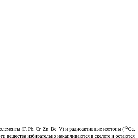
45
лементы (F, Pb, Cr, Zn, Be, V) и радиоактивные изотопы (
Ca,
эти вещества избирательно накапливаются в скелете и остаются