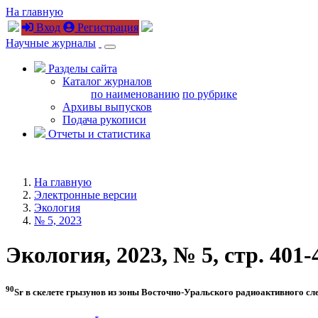
На главную
Вход
Регистрация
Научные журналы
Разделы сайта
Каталог журналов
по наименованию
по рубрике
Архивы выпусков
Подача рукописи
Отчеты и статистика
На главную
Электронные версии
Экология
№ 5, 2023
Экология, 2023, № 5, стр. 401-
90
Sr в скелете грызунов из зоны Восточно-Уральского радиоактивного сл