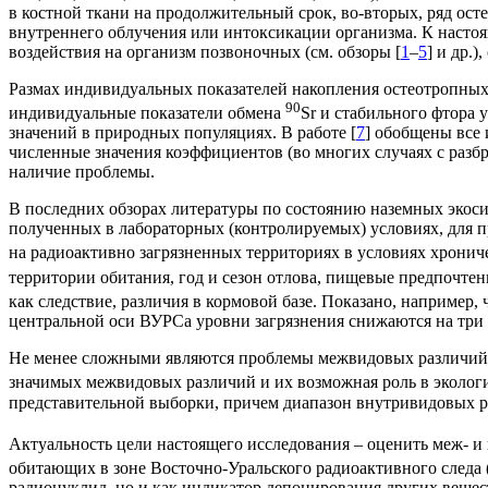
в костной ткани на продолжительный срок, во-вторых, ряд ос
внутреннего облучения или интоксикации организма. К насто
воздействия на организм позвоночных (см. обзоры [
1
–
5
] и др.)
Размах индивидуальных показателей накопления остеотропных
90
индивидуальные показатели обмена
Sr и стабильного фтора 
значений в природных популяциях. В работе [
7
] обобщены все
численные значения коэффициентов (во многих случаях с разбр
наличие проблемы.
В последних обзорах литературы по состоянию наземных экос
полученных в лабораторных (контролируемых) условиях, для пр
на радиоактивно загрязненных территориях в условиях хрони
территории обитания, год и сезон отлова, пищевые предпочте
как следствие, различия в кормовой базе. Показано, например, 
центральной оси ВУРСа уровни загрязнения снижаются на три 
Не менее сложными являются проблемы межвидовых различий 
значимых межвидовых различий и их возможная роль в экологи
представительной выборки, причем диапазон внутривидовых ра
Актуальность цели настоящего исследования – оценить меж- 
обитающих в зоне Восточно-Уральского радиоактивного следа
радионуклид, но и как индикатор депонирования других вещес