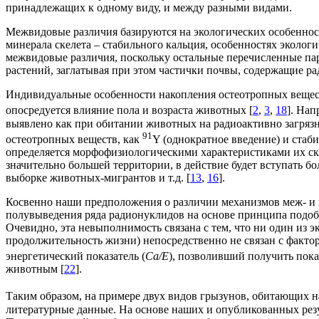
принадлежащих к одному виду, и между разными видами.
Межвидовые различия базируются на экологических особенност
минерала скелета – стабильного кальция, особенностях эколо
межвидовые различия, поскольку остальные перечисленные п
растений, заглатывая при этом частички почвы, содержащие рад
Индивидуальные особенности накопления остеотропных вещест
опосредуется влияние пола и возраста животных [
2
,
3
,
18
]. На
выявлено как при обитании животных на радиоактивно загряз
91
остеотропных веществ, как
Y (однократное введение) и ста
определяется морфофизиологическими характеристиками их ске
значительно большей территории, в действие будет вступать б
выборке животных-мигрантов и т.д. [
13
,
16
].
Косвенно наши предположения о различии механизмов меж- и
полувыведения ряда радионуклидов на основе принципа подоби
Очевидно, эта невыполнимость связана с тем, что ни один из 
продолжительность жизни) непосредственно не связан с факто
энергетический показатель (
Са/Е
), позволивший получить пок
животным [
22
].
Таким образом, на примере двух видов грызунов, обитающих 
литературные данные. На основе наших и опубликованных ре