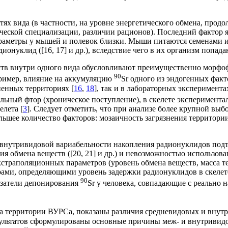
ях вида (в частности, на уровне энергетического обмена, прод
гической специализации, различии рационов). Последний фактор
араметры у мышей и полевок близки. Мыши питаются семенами 
ионуклид ([16, 17] и др.), вследствие чего в их организм попа
в внутри одного вида обусловливают преимущественно морфофи
90
пример, влияние на аккумуляцию
Sr одного из эндогенных факт
ненных территориях [
16
,
18
], так и в лабораторных экспериментах
бильный фтор (хроническое поступление), в скелете эксперимен
лета [
3
]. Следует отметить, что при анализе более крупной вы
ольшее количество факторов: мозаичность загрязнения территори
 внутривидовой вариабельности накопления радионуклидов под
я обмена веществ ([20, 21] и др.) и невозможностью использова
экстраполяционных параметров (уровень обмена веществ, масса т
рами, определяющими уровень задержки радионуклидов в скелете
90
азатели депонирования
Sr у человека, совпадающие с реально
на территории ВУРСа, показаны различия средневидовых и вну
зультатов сформулированы основные причины меж- и внутривид