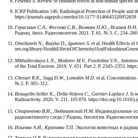
Fesenko S.
Review of radiation effects in non-human species in
ICRP Publication 146: Radiological Protection of People and 
https://journals.sagepub.com/doi/10.1177/ 0146645320952659
Гераськин С.А., Фесенко С.В., Волкова П.Ю., Исамов Н.Н.
Радиац. биол. Радиоэкология. 2021. Т. 61. № 3. С. 234–260. h
Omelianets
N.,
Bazyka
D.,
Igumnov
S.
et al. Health Effects o
net.org/library/HealthEffectsOfChernobylAndFukushimaGreen
Mikhailovskaya L.N., Modorov M.V., Pozolotina V.N., Antonov
of the Total Environ. 2019. V. 651. Part 2. P. 2345–2353. https
Chesser R.K., Sugg D.W., Lomakin M.D.
et al. Concentrations
№ 2. P. 305–312.
Beaugelin-Seiller K., Della-Vedova C., Garnier-Laplace J.
Is n
Radioactivity. 2020. V. 211. 105 870. https://doi.org/10.1016/j
Стариченко В.И., Любашевский Н.М.
Индивидуальные ос
радиоактивного следа // Радиац. биология. Радиоэкология. 
Ильенко А.И., Крапивко Т.П.
Экология животных в радиаци
Тарасов О.В.
Радиоэкология наземных позвоночных головно