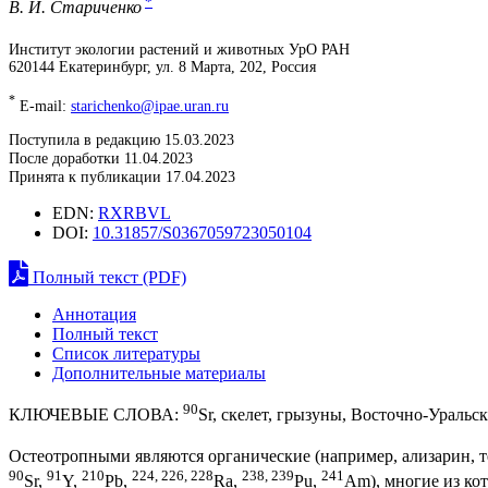
*
В. И. Стариченко
Институт экологии растений и животных УрО РАН
620144 Екатеринбург, ул. 8 Марта, 202, Россия
*
E-mail:
starichenko@ipae.uran.ru
Поступила в редакцию 15.03.2023
После доработки 11.04.2023
Принята к публикации 17.04.2023
EDN:
RXRBVL
DOI:
10.31857/S0367059723050104
Полный текст (PDF)
Аннотация
Полный текст
Список литературы
Дополнительные материалы
90
КЛЮЧЕВЫЕ СЛОВА:
Sr, скелет, грызуны, Восточно-Ураль
Остеотропными являются органические (например, ализарин, тет
90
91
210
224, 226, 228
238, 239
241
Sr,
Y,
Pb,
Ra,
Pu,
Am), многие из кот