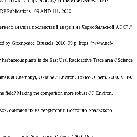
. № 1. R1–R17. https://doi.org/10.1088/1361-6498/aafa92
ICRP Publications 109 AND 111, 2020.
етнего анализа последствий аварии на Чернобыльской АЭС? //
ed by Greenpeace. Brussels, 2016. 99 p. https ://www.ncf-
y herbaceous plants in the East Ural Radioactive Trace area // Science
mals at Chernobyl, Ukraine // Environ. Toxicol. Chem. 2000. V. 19.
 the field? Making the comparison more robust // J. Environ.
евок, обитающих на территории Восточно-Уральского
с. … канд. биол. наук. Озёрск, 2000. 16 с.