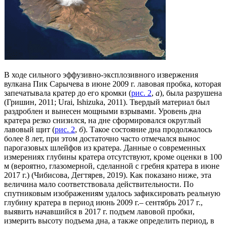
В ходе сильного эффузивно-эксплозивного извержения
вулкана Пик Сарычева в июне 2009 г. лавовая пробка, которая
запечатывала кратер до его кромки (
рис. 2
,
а
), была разрушена
(Гришин, 2011; Urai, Ishizuka, 2011). Твердый материал был
раздроблен и вынесен мощными взрывами. Уровень дна
кратера резко снизился, на дне сформировался округлый
лавовый щит (
рис. 2
,
б
). Такое состояние дна продолжалось
более 8 лет, при этом достаточно часто отмечался вынос
парогазовых шлейфов из кратера. Данные о современных
измерениях глубины кратера отсутствуют, кроме оценки в 100
м (вероятно, глазомерной, сделанной с гребня кратера в июне
2017 г.) (Чибисова, Дегтярев, 2019). Как показано ниже, эта
величина мало соответствовала действительности. По
спутниковым изображениям удалось зафиксировать реальную
глубину кратера в период июнь 2009 г.– сентябрь 2017 г.,
выявить начавшийся в 2017 г. подъем лавовой пробки,
измерить высоту подъема дна, а также определить период, в