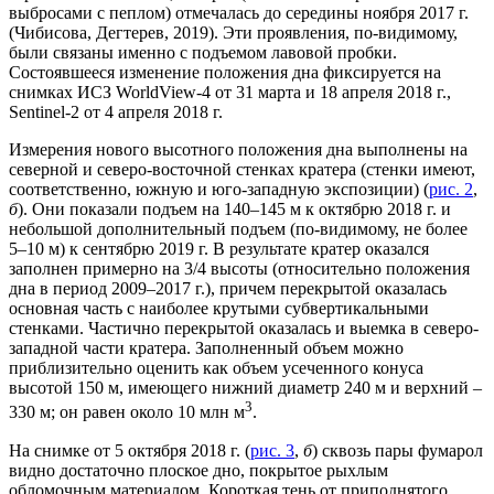
выбросами с пеплом) отмечалась до середины ноября 2017 г.
(Чибисова, Дегтерев, 2019). Эти проявления, по-видимому,
были связаны именно с подъемом лавовой пробки.
Состоявшееся изменение положения дна фиксируется на
снимках ИСЗ WorldView-4 от 31 марта и 18 апреля 2018 г.,
Sentinel-2 от 4 апреля 2018 г.
Измерения нового высотного положения дна выполнены на
северной и северо-восточной стенках кратера (стенки имеют,
соответственно, южную и юго-западную экспозиции) (
рис. 2
,
б
). Они показали подъем на 140–145 м к октябрю 2018 г. и
небольшой дополнительный подъем (по-видимому, не более
5–10 м) к сентябрю 2019 г. В результате кратер оказался
заполнен примерно на 3/4 высоты (относительно положения
дна в период 2009–2017 г.), причем перекрытой оказалась
основная часть с наиболее крутыми субвертикальными
стенками. Частично перекрытой оказалась и выемка в северо-
западной части кратера. Заполненный объем можно
приблизительно оценить как объем усеченного конуса
высотой 150 м, имеющего нижний диаметр 240 м и верхний –
3
330 м; он равен около 10 млн м
.
На снимке от 5 октября 2018 г. (
рис. 3
,
б
) сквозь пары фумарол
видно достаточно плоское дно, покрытое рыхлым
обломочным материалом. Короткая тень от приподнятого