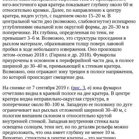
юго-восточного края кратера показывает глубину около 60 м
относительно кромки. Далее, по направлению к центру
кратера, виден уступ, с падением около 15–20 м. В
центральной части дно (возможно, слабовогнутое) испещрено
углублениями овальной или округлой формы, до 20–30 м в
поперечнике. Их глубина, определенная по тени, не
превышает 3–6 м. Возможно, это структуры проседания в
рыхлом материале, образовавшем толщу поверх лавовой
пробки в ходе небольшого извержения. Оно произошло
летом–осенью 2018 г. (Гирина и др. 2018). Фумаролы
приурочены в основном к периферийной части дна, в полосе
шириной до 30–40 м, примыкающей к стенкам кратера.
Возможно, они отражают зону трещин в полосе напряжения,
по которой происходит смещение дна.
На снимке от 7 сентября 2019 г. (
рис. 3
,
в
) зона фумарол
отчетливо видна в краевой полосе на дне кратера. В центре
кратера видна неправильно-округлая структура, в
поперечнике около 80–100 м. Западную ее половину по дуге
ограничивает вал рыхлых отложений шириной 30–40 м, с
пологим внешним склоном и относительно крутой
внутренней стенкой. Западная внутренняя стенка вала
освещена солнцем, тени нет, но по деталям рельефа можно
предположить, что она имеет глубину не менее 10 м.
Вероятно, структура в центре кратера – это частично