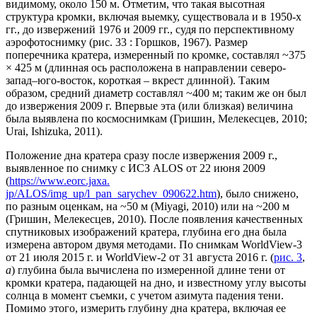
видимому, около 150 м. Отметим, что такая высотная
структура кромки, включая выемку, существовала и в 1950-х
гг., до извержений 1976 и 2009 гг., судя по перспективному
аэрофотоснимку (рис. 33 : Горшков, 1967). Размер
поперечника кратера, измеренный по кромке, составлял ~375
× 425 м (длинная ось расположена в направлении северо-
запад–юго-восток, короткая – вкрест длинной). Таким
образом, средний диаметр составлял ~400 м; таким же он был
до извержения 2009 г. Впервые эта (или близкая) величина
была выявлена по космоснимкам (Гришин, Мелекесцев, 2010;
Urai, Ishizuka, 2011).
Положение дна кратера сразу после извержения 2009 г.,
выявленное по снимку с ИСЗ ALOS от 22 июня 2009
(
https://www.eorc.jaxa.
jp/ALOS/img_up/l_pan_sarychev_090622.htm
), было снижено,
по разным оценкам, на ~50 м (Miyagi, 2010) или на ~200 м
(Гришин, Мелекесцев, 2010). После появления качественных
спутниковых изображений кратера, глубина его дна была
измерена автором двумя методами. По снимкам WorldView-3
от 21 июля 2015 г. и WorldView-2 от 31 августа 2016 г. (
рис. 3
,
а
) глубина была вычислена по измеренной длине тени от
кромки кратера, падающей на дно, и известному углу высоты
солнца в момент съемки, с учетом азимута падения тени.
Помимо этого, измерить глубину дна кратера, включая ее