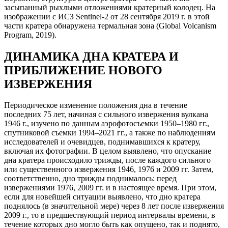
засыпанный рыхлыми отложениями кратерный колодец. На
изображении с ИСЗ Sentinel-2 от 28 сентября 2019 г. в этой
части кратера обнаружена термальная зона (Global Volcanism
Program, 2019).
ДИНАМИКА ДНА КРАТЕРА И
ПРИБЛИЖЕНИЕ НОВОГО
ИЗВЕРЖЕНИЯ
Периодическое изменение положения дна в течение
последних 75 лет, начиная с сильного извержения вулкана
1946 г., изучено по данным аэрофотосъемки 1950–1980 гг.,
спутниковой съемки 1994–2021 гг., а также по наблюдениям
исследователей и очевидцев, поднимавшихся к кратеру,
включая их фотографии. В целом выявлено, что опускание
дна кратера происходило трижды, после каждого сильного
или существенного извержения 1946, 1976 и 2009 гг. Затем,
соответственно, дно трижды поднималось: перед
извержениями 1976, 2009 гг. и в настоящее время. При этом,
если для новейшей ситуации выявлено, что дно кратера
поднялось (в значительной мере) через 8 лет после извержения
2009 г., то в предшествующий период интервалы времени, в
течение которых дно могло быть как опущено, так и поднято,