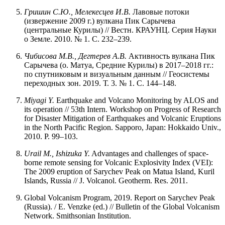
Гришин С.Ю., Мелекесцев И.В.
Лавовые потоки
(извержение 2009 г.) вулкана Пик Сарычева
(центральные Курилы) // Вестн. КРАУНЦ. Серия Науки
о Земле. 2010. № 1. С. 232–239.
Чибисова М.В., Дегтерев А.В.
Активность вулкана Пик
Сарычева (о. Матуа, Средние Курилы) в 2017–2018 гг.:
по спутниковым и визуальным данным // Геосистемы
переходных зон. 2019. Т. 3. № 1. С. 144–148.
Miyagi Y.
Earthquake and Volcano Monitoring by ALOS and
its operation // 53th Intern. Workshop on Progress of Research
for Disaster Mitigation of Earthquakes and Volcanic Eruptions
in the North Pacific Region. Sapporo, Japan: Hokkaido Univ.,
2010. P. 99–103.
Urail M., Ishizuka Y.
Advantages and challenges of space-
borne remote sensing for Volcanic Explosivity Index (VEI):
The 2009 eruption of Sarychev Peak on Matua Island, Kuril
Islands, Russia // J. Volcanol. Geotherm. Res. 2011.
Global Volcanism Program, 2019. Report on Sarychev Peak
(Russia). / E. Venzke (ed.) // Bulletin of the Global Volcanism
Network. Smithsonian Institution.