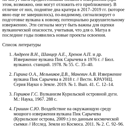
этом, возможно, они могут отложить его приближение). В
отличие от них, поднятие дна кратера в 2017–2019 гг. (которое
явно еще не завершилось), по-видимому, сигнализирует о
подготовке вулкана к новому, потенциально разрушительному
извержению. Эти сигналы могут быть важны для оценки
вулканической опасности, учитывая, что для о. Матуа в
последние годы появились новые проекты освоения.
Список литературы
Андреев В.Н., Шанцер А.Е., Хренов А.П.
и др.
Извержение вулкана Пик Сарычева в 1976 г. // Бюл.
вулканол. станций. 1978. № 55. С. 35–40.
Гирина О.А., Мельников Д.В., Маневич А.В.
Извержение
вулкана Пик Сарычева в 2018 г. // Вестн. КРАУНЦ.
Серия Науки о Земле. 2019. № 1. Вып. 41. С. 12–14.
Горшков Г.С.
Вулканизм Курильской островной дуги.
М.: Наука, 1967. 288 с.
Гришин С.Ю.
Воздействие на окружающую среду
мощного извержения вулкана Пик Сарычева
(Курильские острова, 2009 г.) по данным космической
съемки // Исслед. Земли из Космоса. 2011. № 2. С. 92–96.