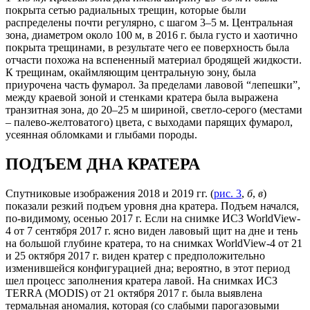
покрыта сетью радиальных трещин, которые были
распределены почти регулярно, с шагом 3–5 м. Центральная
зона, диаметром около 100 м, в 2016 г. была густо и хаотично
покрыта трещинами, в результате чего ее поверхность была
отчасти похожа на вспененный материал бродящей жидкости.
К трещинам, окаймляющим центральную зону, была
приурочена часть фумарол. За пределами лавовой “лепешки”,
между краевой зоной и стенками кратера была выражена
транзитная зона, до 20–25 м шириной, светло-серого (местами
– палево-желтоватого) цвета, с выходами парящих фумарол,
усеянная обломками и глыбами породы.
ПОДЪЕМ ДНА КРАТЕРА
Спутниковые изображения 2018 и 2019 гг. (
рис. 3
,
б
,
в
)
показали резкий подъем уровня дна кратера. Подъем начался,
по-видимому, осенью 2017 г. Если на снимке ИСЗ WorldView-
4 от 7 сентября 2017 г. ясно виден лавовый щит на дне и тень
на большой глубине кратера, то на снимках WorldView-4 от 21
и 25 октября 2017 г. виден кратер с предположительно
изменившейся конфигурацией дна; вероятно, в этот период
шел процесс заполнения кратера лавой. На снимках ИСЗ
TERRA (MODIS) от 21 октября 2017 г. была выявлена
термальная аномалия, которая (со слабыми парогазовыми