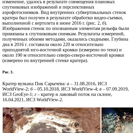
изменение, удалось в результате совмещения плановых
спутниковых изображений и перспективных
аэрофотоснимков. Вид внутренних субвертикальных стенок
кратера был получен в результате обработки видео-съемки,
выполненной с вертолета в июне 2016 г. (рис. 2,
б
).
Изображения стенок по опознанным элементам рельефа были
привязаны к спутниковым снимкам. Результаты измерений,
полученных обоими методами, оказались сходными. Глубина
дна в 2016 г. составила около 220 м относительно
приподнятой юго-восточной кромки (измерено по тени) и
около 190 м относительно северо-северо-восточной кромки
(измерено по внутренней стенке кратера).
Рис. 3.
Кратер вулкана Пик Сарычева:
а
– 31.08.2016, ИСЗ
WorldView-2;
б
– 05.10.2018, ИСЗ WorldView-4;
в
– 07.09.2019,
ИСЗ GeoEye-1;
г
– кратер и лавовый поток на склоне,
16.04.2021, ИСЗ WorldView-2.