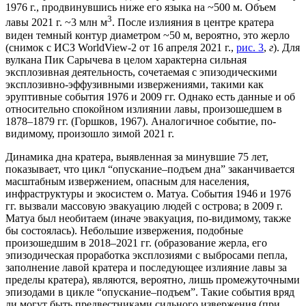
1976 г., продвинувшись ниже его языка на ~500 м. Объем
3
лавы 2021 г. ~3 млн м
. После излияния в центре кратера
виден темный контур диаметром ~50 м, вероятно, это жерло
(снимок c ИСЗ WorldView-2 от 16 апреля 2021 г.,
рис. 3
,
г
). Для
вулкана Пик Сарычева в целом характерна сильная
эксплозивная деятельность, сочетаемая с эпизодическими
эксплозивно-эффузивными извержениями, такими как
эруптивные события 1976 и 2009 гг. Однако есть данные и об
относительно спокойном излиянии лавы, произошедшем в
1878–1879 гг. (Горшков, 1967). Аналогичное событие, по-
видимому, произошло зимой 2021 г.
Динамика дна кратера, выявленная за минувшие 75 лет,
показывает, что цикл “опускание–подъем дна” заканчивается
масштабным извержением, опасным для населения,
инфраструктуры и экосистем о. Матуа. Cобытия 1946 и 1976
гг. вызвали массовую эвакуацию людей с острова; в 2009 г.
Матуа был необитаем (иначе эвакуация, по-видимому, также
бы состоялась). Небольшие извержения, подобные
произошедшим в 2018–2021 гг. (образование жерла, его
эпизодическая проработка эксплозиями с выбросами пепла,
заполнение лавой кратера и последующее излияние лавы за
пределы кратера), являются, вероятно, лишь промежуточными
эпизодами в цикле “опускание–подъем”. Такие события вряд
ли могут быть предвестниками сильного извержения (при