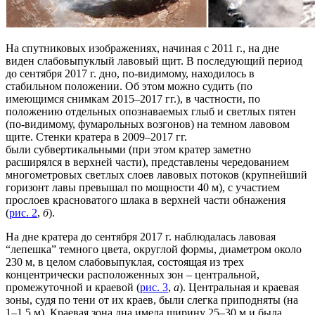
На спутниковых изображениях, начиная с 2011 г., на дне
виден слабовыпуклый лавовый щит. В последующий период
до сентября 2017 г. дно, по-видимому, находилось в
стабильном положении. Об этом можно судить (по
имеющимся снимкам 2015–2017 гг.), в частности, по
положению отдельных опознаваемых глыб и светлых пятен
(по-видимому, фумарольных возгонов) на темном лавовом
щите. Стенки кратера в 2009–2017 гг.
были субвертикальными (при этом кратер заметно
расширялся в верхней части), представлены чередованием
многометровых светлых слоев лавовых потоков (крупнейший
горизонт лавы превышал по мощности 40 м), с участием
прослоев красноватого шлака в верхней части обнажения
(
рис. 2
,
б
).
На дне кратера до сентября 2017 г. наблюдалась лавовая
“лепешка” темного цвета, округлой формы, диаметром около
230 м, в целом слабовыпуклая, состоящая из трех
концентрически расположенных зон – центральной,
промежуточной и краевой (
рис. 3
,
а
). Центральная и краевая
зоны, судя по тени от их краев, были слегка приподняты (на
1–1.5 м). Краевая зона дна имела ширину 25–30 м и была