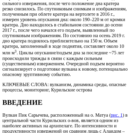
сильного извержения, после чего положение дна кратера
резко снизилось. По спутниковым снимкам и изображениям,
полученным при облете кратера на вертолете в 2016 г.,
измерен уровень опускания дна: около 190–220 м от кромки
кратера. Дно находилось в стабильном состоянии до осени
2017 г., после чего начался его подъем, выявленный по
спутниковым изображениям. По состоянию на осень 2019 г.
дно кратера поднялось приблизительно на 150 м. Объем
кратера, заполненный в ходе поднятия, составляет около 10
3
млн м
. Циклы опускание/подъем дна за последние ~75 лет
происходили трижды в связи с каждым сильным
(существенным) извержением. Очередной подъем вероятно
сигнализирует о подготовке вулкана к новому, потенциально
опасному эруптивному событию.
КЛЮЧЕВЫЕ СЛОВА:
вулканизм, динамика среды, опасные
процессы, мониторинг, Курильские острова
ВВЕДЕНИЕ
Вулкан Пик Сарычева, расположенный на о. Матуа (
рис. 1
) в
центральной части Курильских о-вов, является одним из
наиболее активных на архипелаге. По интенсивности и
продуктивности извержений он сравним лишь с Алаидом –