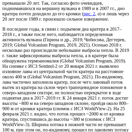
превышали 20 лет. Так, согласно фото очевидцев,
поднимавшихся на вершину вулкана в 1989 и в 2007 гг., дно
кратера почти доходило до его кромки (
рис. 2
,
а
) и лишь через
20 лет после 1989 г. произошло сильное извержение.
В последние годы, в связи с подъемом дна кратера в 2017–
2018 г., а также после него, наблюдается определенная
активность вулкана (Гирина и др., 2019; Чибисова, Дегтерев,
2019; Global Volcanism Program, 2019, 2021). Осенью 2018 г.
несколько раз происходили небольшие выбросы пепла. В 2019
г. также зафиксированы выбросы пепла, а в кратере была
обнаружена термоаномалия (Global Volcanism Program, 2019).
На снимке с ИСЗ Sentinel-2 от 20 января 2021 г. выявлено
излияние лавы из центральной части кратера на расстояние
около 400 м (Global Volcanism Program, 2021). По-видимому,
лава частично заполнила кратер, после чего лавовый поток
вытек из кратера на склон через трапецевидное понижение в
северо-западном секторе, не полностью перекрытое в ходе
поднятия дна в 2017–2019 гг. К 24 января 2021 г. поток достиг
высоты ~800 м на северо-западном склоне, пройдя около 800–
900 м от кромки кратера (снимок c ИСЗ WorldView-2). На 25
февраля 2021 г. видно, что поток прошел ~2000 м от кромки
кратера, спустившись до высоты ~380 м (снимок c ИСЗ
WorldView-3). Ширина потока в нижней части не превышает
100 м, при этом он, по-видимому, прошел по лавовому потоку