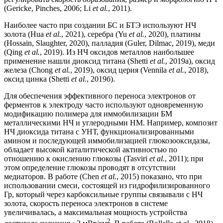
(Gericke, Pinches, 2006; Li
et al.
, 2011).
Наиболее часто при создании БС и БТЭ используют НЧ
золота (Hua
et al.
, 2021), серебра (Yu
et al.
, 2020), платины
(Hossain, Slaughter, 2020), палладия (Guler, Dilmac, 2019), меди
(Qing
et al.
, 2019). Из НЧ оксидов металлов наибольшее
применение нашли диоксид титана (Shetti
et al.
, 2019а), оксид
железа (Chong
et al.
, 2019), оксид церия (Vennila
et al.
, 2018),
оксид цинка (Shetti
et al.
, 2019б).
Для обеспечения эффективного переноса электронов от
ферментов к электроду часто используют одновременную
модификацию полимера для иммобилизации БМ
металлическими НЧ и углеродными НМ. Например, композит
НЧ диоксида титана с УНТ, функционализированными
амином и последующей иммобилизацией глюкозооксидазы,
обладает высокой каталитической активностью по
отношению к окислению глюкозы (Tasviri
et al.
, 2011); при
этом определение глюкозы проводят в отсутствии
медиаторов. В работе (Chen
et al.
, 2015) показано, что при
использовании смеси, состоящей из гидрофилизированного
Гр, который через карбоксильные группы связывали с НЧ
золота, скорость переноса электронов в системе
увеличивалась, а максимальная мощность устройства
2