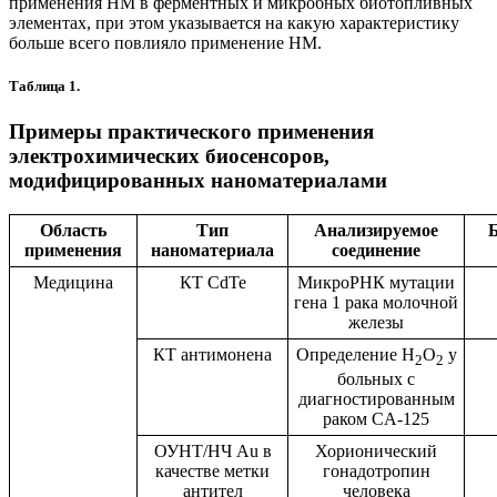
применения НМ в ферментных и микробных биотопливных
элементах, при этом указывается на какую характеристику
больше всего повлияло применение НМ.
Таблица 1.
Примеры практического применения
электрохимических биосенсоров,
модифицированных наноматериалами
Область
Тип
Анализируемое
Б
применения
наноматериала
соединение
Медицина
КТ CdTe
МикроРНК мутации
гена 1 рака молочной
железы
КТ антимонена
Определение H
O
у
2
2
больных с
диагностированным
раком CA-125
ОУНТ/НЧ Au в
Хорионический
качестве метки
гонадотропин
антител
человека