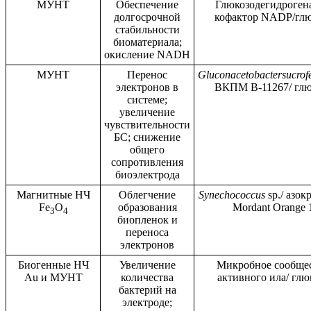
МУНТ
Обеспечение
Глюкозодегидрогена
долгосрочной
кофактор NADP/глю
стабильности
биоматериала;
окисление NADH
МУНТ
Перенос
Gluconacetobacter
sucrof
электронов в
ВКПМ B-11267/ глю
системе;
увеличение
чувствительности
БС; снижение
общего
сопротивления
биоэлектрода
Магнитные НЧ
Облегчение
Synechococcus
sp./ азок
Fe
O
образования
Mordant Orange 
3
4
биопленок и
переноса
электронов
Биогенные НЧ
Увеличение
Микробное сообще
Au и МУНТ
количества
активного ила/ глю
бактерий на
электроде;