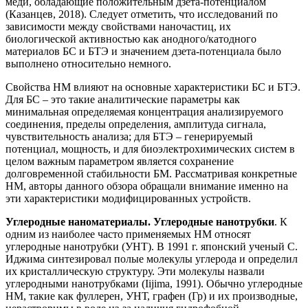
меди, обладающие положительным дзета-потенциалом
(Казанцев, 2018). Следует отметить, что исследований по
зависимости между свойствами наночастиц, их
биологической активностью как анодного/катодного
материалов БС и БТЭ и значением дзета-потенциала было
выполнено относительно немного.
Свойства НМ влияют на основные характеристики БС и БТЭ.
Для БС – это такие аналитические параметры как
минимальная определяемая концентрация анализируемого
соединения, пределы определения, амплитуда сигнала,
чувствительность анализа; для БТЭ – генерируемый
потенциал, мощность, и для биоэлектрохимических систем в
целом важным параметром является сохранение
долговременной стабильности БМ. Рассматривая конкретные
НМ, авторы данного обзора обращали внимание именно на
эти характеристики модифицированных устройств.
Углеродные наноматериалы. Углеродные нанотрубки
. К
одним из наиболее часто применяемых НМ относят
углеродные нанотрубки (УНТ). В 1991 г. японский ученый С.
Иджима синтезировал полые молекулы углерода и определил
их кристаллическую структуру. Эти молекулы назвали
углеродными нанотрубками (Iijima, 1991). Обычно углеродные
НМ, такие как фуллерен, УНТ, графен (Гр) и их производные,