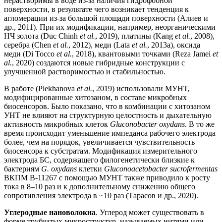
нерастворимы в воде из-за наличия гидрофобной
поверхности, в результате чего возникает тенденция к
агломерации из-за большой площади поверхности (Алиев и
др., 2011). При их модификации, например, неорганическими
НЧ золота (Duc Chinh
et al.
, 2019), платины (Kang
et al.
, 2008),
серебра (Chen
et al.
, 2012), меди (Lata
et al.
, 2013а), оксида
меди (Di Tocco
et al.
, 2018), квантовыми точками (Reza Jamei
et
al.
, 2020) создаются новые гибридные конструкции с
улучшенной растворимостью и стабильностью.
В работе (Plekhanova
et al.
, 2019) использовали МУНТ,
модифицированные хитозаном, в составе микробных
биосенсоров. Было показано, что в комбинации с хитозаном
УНТ не влияют на структурную целостность и дыхательную
активность микробных клеток
Gluconobacter oxydans
. В то же
время происходит уменьшение импеданса рабочего электрода
более, чем на порядок, увеличивается чувствительность
биосенсора к субстратам. Модификация измерительного
электрода БС, содержащего филогенетически близкие к
бактериям
G. oxydans
клетки
Gluconoacetobacter sucrofermentas
ВКПМ B-11267 с помощью МУНТ также приводило к росту
тока в 8–10 раз и к дополнительному снижению общего
сопротивления электрода в ~10 раз (Тарасов и др., 2020).
Углеродные нановолокна
.
Углерод может существовать в
форме трубчатых микроструктур, называемых нитями или