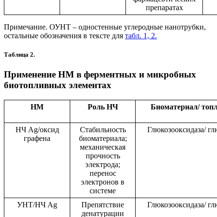
препаратах
Примечание. ОУНТ – одностенные углеродные нанотрубки,
остальные обозначения в тексте для
табл. 1, 2
.
Таблица 2.
Применение НМ в ферментных и микробных
биотопливных элементах
НМ
Роль НЧ
Биоматериал/ топ
НЧ Ag/оксид
Стабильность
Глюкозооксидаза/ гл
графена
биоматериала;
механическая
прочность
электрода;
перенос
электронов в
системе
УНТ/НЧ Ag
Препятствие
Глюкозооксидаза/ гл
денатурации