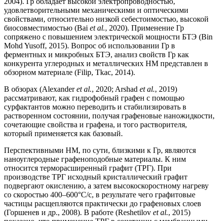
2004). Гр обладает высокой электропроводностью,
удовлетворительными механическими и оптическими
свойствами, относительно низкой себестоимостью, высокой
биосовместимостью (Bai
et al.
, 2020). Применение Гр
сопряжено с повышением электрической мощности БТЭ (Bin
Mohd Yusoff, 2015). Вопрос об использовании Гр в
ферментных и микробных БТЭ, анализ свойств Гр как
конкурента углеродных и металлических НМ представлен в
обзорном материале (Filip, Tkac, 2014).
В обзорах (Alexander
et al.
, 2020; Arshad
et al.
, 2019)
рассматривают, как гидрофобный графен с помощью
сурфактантов можно переводить и стабилизировать в
растворенном состоянии, получая графеновые наножидкости,
сочетающие свойства и графена, и того растворителя,
который применяется как базовый.
Перспективными НМ, по сути, близкими к Гр, являются
наноуглеродные графеноподобные материалы. К ним
относится терморасширенный графит (ТРГ). При
производстве ТРГ исходный кристаллический графит
подвергают окислению, а затем высокоскоростному нагреву
со скоростью 400–600°С/с, в результате чего графитовые
частицы расщепляются практически до графеновых слоев
(Горшенев и др., 2008). В работе (Reshetilov
et al.
, 2015)