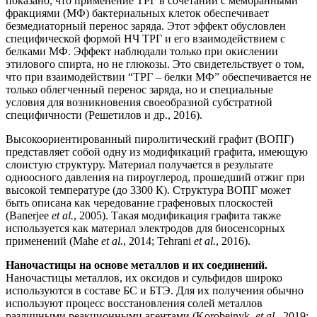
показано, что применение ТРГ в сочетании с мембранными
фракциями (МФ) бактериальных клеток обеспечивает
безмедиаторный перенос заряда. Этот эффект обусловлен
специфической формой НЧ ТРГ и его взаимодействием с
белками МФ. Эффект наблюдали только при окислении
этилового спирта, но не глюкозы. Это свидетельствует о том,
что при взаимодействии “ТРГ – белки МФ” обеспечивается не
только облегченный перенос заряда, но и специальные
условия для возникновения своеобразной субстратной
специфичности (Решетилов и др., 2016).
Высокоориентированный пиролитический графит (ВОПГ)
представляет собой одну из модификаций графита, имеющую
слоистую структуру. Материал получается в результате
одноосного давления на пироуглерод, прошедший отжиг при
высокой температуре (до 3300 К). Структура ВОПГ может
быть описана как чередование графеновых плоскостей
(Banerjee
et al.
, 2005). Такая модификация графита также
используется как материал электродов для биосенсорных
применений (Mahe
et al.
, 2014; Tehrani
et al.
, 2016).
Наночастицы на основе металлов и их соединений.
Наночастицы металлов, их оксидов и сульфидов широко
используются в составе БС и БТЭ. Для их получения обычно
используют процесс восстановления солей металлов
различными реакционными агентами (Korobeinyk,
et al.
, 2019;