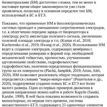
биоматериалами (БМ) достаточно сложна, тем не менее в
настоящее время общие закономерности уже стали
проявляться, поскольку в основном определен тип БМ,
используемый в БС и БТЭ.
Показано, что применение НМ в биоэлектрохимических
системах приводит к уменьшению сопротивления электродов,
т.е. к облегчению передачи заряда от биорецептора к
электроду, росту амплитуды полезного сигнала, увеличению
полезной площади электрода и т.п. (Kumar
et al.
, 2018;
Kucherenko
et al.
, 2019; Hwang
et al.
, 2020). Использование НМ
ведет к созданию электродов, содержащих мембраны с
определенными размерами и формой пор, необходимой
механической гибкостью, прочностью, улучшенными
адгезионными свойствами, гидрофильностью/
гидрофобностью, наличием определенных функциональных
групп на их поверхности (Plachá, Jampilek, 2019; Arora, Attri,
2020). НМ позволяют реализовать общую тенденцию, которая
определяется словами “макро-микро-нано” (Решетилов и др.,
2020), подразумевая создание новых БС и БТЭ все более
малого размера. Один из первых примеров движения в
данном направлении можно найти в работе Карубе (Sasaki,
Karube, 1999). В ней была показана возможность создавать
миниатюрные, по меркам того времени, системы
множественного БТЭ, содержащего 25 одиночных элементов