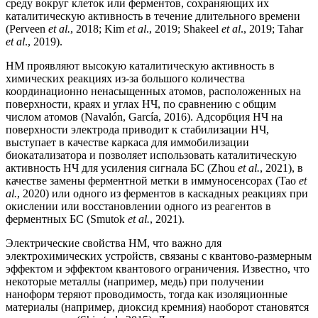
среду вокруг клеток или ферментов, сохраняющих их
каталитическую активность в течение длительного времени
(Perveen
et al.
, 2018; Kim
et al
., 2019; Shakeel
et al
., 2019; Tahar
et al
., 2019).
НМ проявляют высокую каталитическую активность в
химических реакциях из-за большого количества
координационно ненасыщенных атомов, расположенных на
поверхности, краях и углах НЧ, по сравнению с общим
числом атомов (Navalón, García, 2016). Адсорбция НЧ на
поверхности электрода приводит к стабилизации НЧ,
выступает в качестве каркаса для иммобилизации
биокатализатора и позволяет использовать каталитическую
активность НЧ для усиления сигнала БС (Zhou
et al.
, 2021), в
качестве замены ферментной метки в иммуносенсорах (Tao
et
al.
, 2020) или одного из ферментов в каскадных реакциях при
окислении или восстановлении одного из реагентов в
ферментных БС (Smutok
et al.
, 2021).
Электрические свойства НМ, что важно для
электрохимических устройств, связаны с квантово-размерным
эффектом и эффектом квантового ограничения. Известно, что
некоторые металлы (например, медь) при получении
наноформ теряют проводимость, тогда как изоляционные
материалы (например, диоксид кремния) наоборот становятся