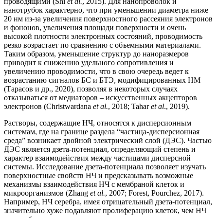
проводящими (Shi
et al.
, 2015). Для нанопроволок и
нанотрубок характерно, что при уменьшении диаметра ниже
20 нм из-за увеличения поверхностного рассеяния электронов
и фононов, увеличения площади поверхности и очень
высокой плотности электронных состояний, проводимость
резко возрастает по сравнению с объемными материалами.
Таким образом, уменьшение структур до наноразмеров
приводит к снижению удельного сопротивления и
увеличению проводимости, что в свою очередь ведет к
возрастанию сигналов БС и БТЭ, модифицированных НМ
(Тарасов и др., 2020), позволяя в некоторых случаях
отказываться от медиаторов – искусственных акцепторов
электронов (Christwardana
et al.
, 2018; Tahar
et al
., 2019).
Растворы, содержащие НЧ, относятся к дисперсионным
системам, где на границе раздела “частица-дисперсионная
среда” возникает двойной электрический слой (ДЭС). Частью
ДЭС является дзета-потенциал, определяющий степень и
характер взаимодействия между частицами дисперсной
системы. Исследование дзета-потенциала позволяет изучать
поверхностные свойств НЧ и предсказывать возможные
механизмы взаимодействия НЧ с мембраной клеток и
микроорганизмов (Zhang
et al.
, 2007; Forest, Pourchez, 2017).
Например, НЧ серебра, имея отрицательный дзета-потенциал,
значительно хуже подавляют пролиферацию клеток, чем НЧ