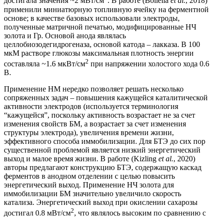
достигала значения ~2 мВт/см
. В работе (Bollella
et al.
, 2018)
применили миниатюрную топливную ячейку на ферментной
основе; в качестве базовых использовали электроды,
полученные матричной печатью, модифицированные НЧ
золота и Гр. Основой анода являлась
целлобиозодегидрогеназа, основой катода – лакказа. В 100
мкМ растворе глюкозы максимальная плотность энергии
2
составляла ~1.6 мкВт/см
при напряжении холостого хода 0.6
В.
Применение НМ нередко позволяет решать несколько
сопряженных задач – повышения кажущейся каталитической
активности электродов (используется терминология
“кажущейся”, поскольку активность возрастает не за счет
изменения свойств БМ, а возрастает за счет изменения
структуры электрода), увеличения времени жизни,
эффективного способа иммобилизации. Для БТЭ до сих пор
существенной проблемой является низкий энергетический
выход и малое время жизни. В работе (Kizling
et al.
, 2020)
авторы предлагают конструкцию БТЭ, содержащую каскад
ферментов в анодном отделении с целью повысить
энергетический выход. Применение НЧ золота для
иммобилизации БМ значительно увеличило скорость
катализа. Энергетический выход при окислении сахарозы
2
достигал 0.8 мВт/см
, что являлось высоким по сравнению с