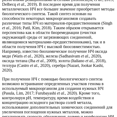
Delbecq
et al.
, 2019). В последнее время для получения
металлических НЧ все большее значение приобретают методы
биологического синтеза. Такой синтез основан на
способности некоторых микроорганизмов создавать
различные типы НЧ из материалов-предшественников (Singh
et al.
, 2016; Patil, Kim, 2018). Таким образом открывается
перспектива как в области биоремедиации (очистки
окружающей среды от загрязняющих соединений,
являющимися материалами-предшественниками), так и в
области получения НЧ с высокой биосовместимостью.
Например, известно биохимическое получение НЧ оксида
меди (Waris
et al.
, 2020), железа (Sadhasivam
et al.
, 2020),
оксида титана (Jha
et al.
, 2009), золота (Italiano
et al.
, 2018),
теллура (Castro
et al.
, 2020), серебра (Nazari, Jookar Kashi,
2020).
При получении НЧ с помощью биологического синтеза
возможно встраивание определенных участков генома в
используемый микроорганизм для создания нужных НЧ
(Pasula, Lim, 2017; Furubayashi
et al.
, 2020). Кроме того,
контролируя pH, температуру, время воздействия и
концентрацию исходного раствора солей металла,
использование дополнительных химических соединений для
увеличения поглощения нужных металлов, можно
регулировать скорость образования, размер и морфологию НЧ