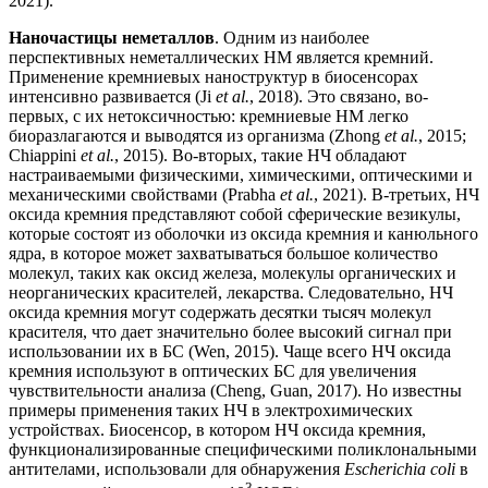
2021).
Наночастицы неметаллов
. Одним из наиболее
перспективных неметаллических НМ является кремний.
Применение кремниевых наноструктур в биосенсорах
интенсивно развивается (Ji
et al.
, 2018). Это связано, во-
первых, с их нетоксичностью: кремниевые НМ легко
биоразлагаются и выводятся из организма (Zhong
et al.
, 2015;
Chiappini
et al.
, 2015). Во-вторых, такие НЧ обладают
настраиваемыми физическими, химическими, оптическими и
механическими свойствами (Prabha
et al.
, 2021). В-третьих, НЧ
оксида кремния представляют собой сферические везикулы,
которые состоят из оболочки из оксида кремния и канюльного
ядра, в которое может захватываться большое количество
молекул, таких как оксид железа, молекулы органических и
неорганических красителей, лекарства. Следовательно, НЧ
оксида кремния могут содержать десятки тысяч молекул
красителя, что дает значительно более высокий сигнал при
использовании их в БС (Wen, 2015). Чаще всего НЧ оксида
кремния используют в оптических БС для увеличения
чувствительности анализа (Cheng, Guan, 2017). Но известны
примеры применения таких НЧ в электрохимических
устройствах. Биосенсор, в котором НЧ оксида кремния,
функционализированные специфическими поликлональными
антителами, использовали для обнаружения
Escherichia coli
в
3