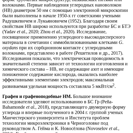
волокнами. Первые наблюдения углеродных нановолокон
(НВ) диаметром 50 нм с помощью электронной микроскопии
были выполнены в начале 1950-х гг советскими учеными
Радушкевичем и Лукьяновичем (1952). Благодаря своим
свойствам НВ широко используются при разработке БС и БТЭ
(Yadav
et al.
, 2020; Zhou
et al.
, 2020). Исследование,
посвященное применению углеродного высокодисперсного
материала в сочетании с иммобилизованными клетками
G.
oxydans
при их сорбционном контакте с углеродными
волокнами, представлено в работе (Решетилов и др., 2017).
Исследования показали, что электрическая проводимость в
значительной степени зависит от технологии изготовления и
химического состава – НВ, не содержащие азот и имеющие
пониженное содержание кислорода, оказались наиболее
эффективными элементами электродов; максимальная
2
развиваемая удельная мощность составляла 5 мкВт/см
.
Графен и графеноподобные НМ.
Большое внимание
исследователи уделяют использованию в БС Гр (Peña-
Bahamonde
et al.
, 2018), представляющего двумерную форму
углерода и впервые полученного в 2004 г. группой ученых
Манчестерского университета и Института проблем
технологии микроэлектроники в Черноголовке под
руководством А. Гейма и К. Новосёлова (Novoselov
et al.
,