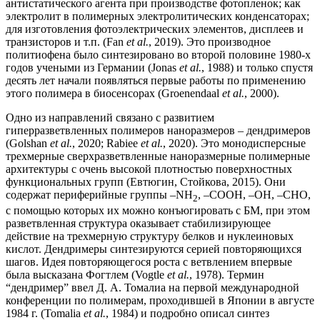
антистатического агента при производстве фотопленок; как
электролит в полимерных электролитических конденсаторах;
для изготовления фотоэлектрических элементов, дисплеев и
транзисторов и т.п. (Fan
et al.
, 2019). Это производное
политиофена было синтезировано во второй половине 1980-х
годов учеными из Германии (Jonas
et al.
, 1988) и только спустя
десять лет начали появляться первые работы по применению
этого полимера в биосенсорах (Groenendaal
et al.
, 2000).
Одно из направлений связано с развитием
гиперразветвленных полимеров наноразмеров – дендримеров
(Golshan
et al.
, 2020; Rabiee
et al.
, 2020). Это монодисперсные
трехмерные сверхразветвленные наноразмерные полимерные
архитектуры с очень высокой плотностью поверхностных
функциональных групп (Евтюгин, Стойкова, 2015). Они
содержат периферийные группы –NH
, –COOH, –OH, –СНО,
2
с помощью которых их можно конъюгировать с БМ, при этом
разветвленная структура оказывает стабилизирующее
действие на трехмерную структуру белков и нуклеиновых
кислот. Дендримеры синтезируются серией повторяющихся
шагов. Идея повторяющегося роста с ветвлением впервые
была высказана Фогтлем (Vogtle
et al.
, 1978). Термин
“дендример” ввел Д. А. Томалиа на первой международной
конференции по полимерам, проходившей в Японии в августе
1984 г. (Tomalia
et al.
, 1984) и подробно описал синтез