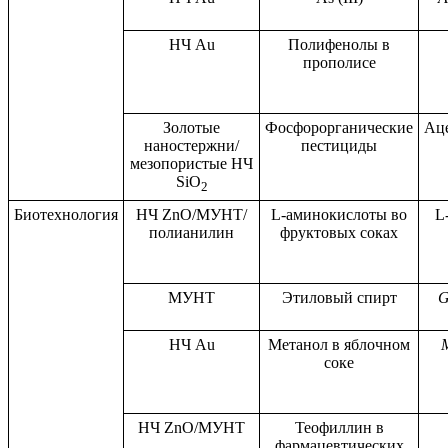
НЧ Au
Полифенолы в
прополисе
Золотые
Фосфорорганические
Аце
наностержни/
пестициды
мезопористые НЧ
SiO
2
Биотехнология
НЧ ZnO/МУНТ/
L-аминокислоты во
L
полианилин
фруктовых соках
МУНТ
Этиловый спирт
G
НЧ Au
Метанол в яблочном
соке
НЧ ZnO/МУНТ
Теофиллин в
фармацевтических