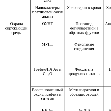
ZnO
Нанокластеры
Холестерин в крови
Хо
платиновой сажи/
анатаз
Охрана
ОУНТ
Пестицид
Аце
окружающей
метилпаратион в
среды
образцах фруктов
МУНТ
Фенольные
соединения
Графен/НЧ Au и
Фосфаты в
П
Cu
O
продуктах питания
2
Восстановленный
Метилпаратион в
оксид графена и
образцах овощей
хитозан
НЧ Au
As (III)
A