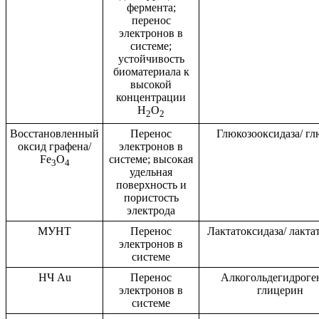
фермента;
перенос
электронов в
системе;
устойчивость
биоматериала к
высокой
концентрации
H
O
2
2
Восстановленный
Перенос
Глюкозооксидаза/ гл
оксид графена/
электронов в
Fe
O
системе; высокая
3
4
удельная
поверхность и
пористость
электрода
МУНТ
Перенос
Лактатоксидаза/ лактат
электронов в
системе
НЧ Au
Перенос
Алкогольдегидроген
электронов в
глицерин
системе