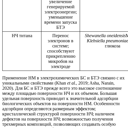
увеличение
генерируемой
электроэнергии;
уменьшение
времени запуска
БТЭ
НЧ титана
Перенос
Shewanella oneidensis
M
электронов в
Klebsiella pneumonia
системе;
глюкоза
способствуют
прикреплению
микробов на
электроде
Применение НМ в электрохимических БС и БТЭ связано с их
уникальными свойствами (Khan
et al.
, 2019; Asha, Narain,
2020). Для БС и БТЭ прежде всего это высокое соотношение
между площадью поверхности НЧ и их объемом. Большая
удельная поверхность приводит к значительной адсорбции
биологических объектов на поверхности НМ. Особенности
адсорбции определяются размерным эффектом;
кристаллической структурой поверхности НЧ; наличием
дефектов на поверхности НЧ; возможностью получения
трехмерных композиций, позволяющих создавать особую