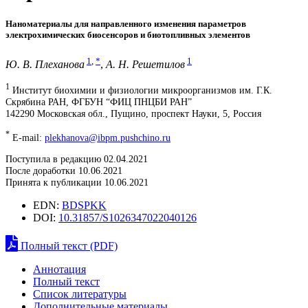
Наноматериалы для направленного изменения параметров
электрохимических биосенсоров и биотопливных элементов
1
,
*
1
Ю. В. Плеханова
,
А. Н. Решетилов
1
Институт биохимии и физиологии микроорганизмов им. Г.К.
Скрябина РАН, ФГБУН “ФИЦ ПНЦБИ РАН”
142290 Московская обл., Пущино, проспект Науки, 5, Россия
*
E-mail:
plekhanova@ibpm.pushchino.ru
Поступила в редакцию 02.04.2021
После доработки 10.06.2021
Принята к публикации 10.06.2021
EDN:
BDSPKK
DOI:
10.31857/S1026347022040126
Полный текст (PDF)
Аннотация
Полный текст
Список литературы
Дополнительные материалы