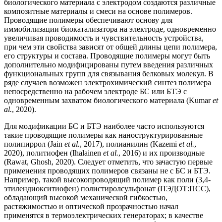
биологического материала с электродом создаются различные
композитные материалы и смеси на основе полимеров.
Проводящие полимеры обеспечивают основу для
иммобилизации биокатализатора на электроде, одновременно
увеличивая проводимость и чувствительность устройства,
при чем эти свойства зависят от общей длины цепи полимера,
его структуры и состава. Проводящие полимеры могут быть
дополнительно модифицированы путем введения различных
функциональных групп для связывания белковых молекул. В
ряде случаев возможен электрохимический синтез полимера
непосредственно на рабочем электроде БС или БТЭ с
одновременным захватом биологического материала (Kumar
et
al.
, 2020).
Для модификации БС и БТЭ наиболее часто используются
такие проводящие полимеры как наноструктурированные
полипиррол (Jain
et al.
, 2017), полианилин (Kazemi
et al.
,
2020), политиофен (Ihalainen
et al.
, 2016) и их производные
(Rawat, Ghosh, 2020). Следует отметить, что зачастую первые
применения проводящих полимеров связаны не с БС и БТЭ.
Например, такой высокопроводящий полимер как поли (3,4-
этилендиокситиофен) полистиролсульфонат (ПЭДОТ:ПСС),
обладающий высокой механической гибкостью,
растяжимостью и оптической прозрачностью начал
применятся в термоэлектрических генераторах; в качестве