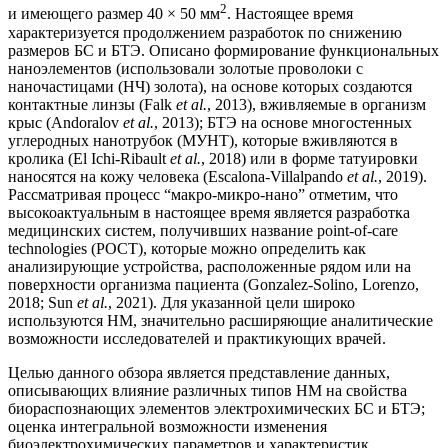
2
и имеющего размер 40 × 50 мм
. Настоящее время
характеризуется продолжением разработок по снижению
размеров БС и БТЭ. Описано формирование функциональных
наноэлементов (использовали золотые проволоки с
наночастицами (НЧ) золота), на основе которых создаются
контактные линзы (Falk
et al.
, 2013), вживляемые в организм
крыс (Andoralov
et al.
, 2013); БТЭ на основе многостенных
углеродных нанотрубок (МУНТ), которые вживляются в
кролика (El Ichi-Ribault
et al.
, 2018) или в форме татуировки
наносятся на кожу человека (Escalona-Villalpando
et al.
, 2019).
Рассматривая процесс “макро-микро-нано” отметим, что
высокоактуальным в настоящее время является разработка
медицинских систем, получивших название point-of-care
technologies (POCT), которые можно определить как
анализирующие устройства, расположенные рядом или на
поверхности организма пациента (Gonzalez-Solino, Lorenzo,
2018; Sun
et al.
, 2021). Для указанной цели широко
используются НМ, значительно расширяющие аналитические
возможности исследователей и практикующих врачей.
Целью данного обзора является представление данных,
описывающих влияние различных типов НМ на свойства
биораспознающих элементов электрохимических БС и БТЭ;
оценка интегральной возможности изменения
биоэлектрохимических параметров и характеристик