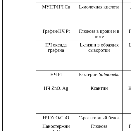
МУНТ/НЧ Cu
L-молочная кислота
Графен/НЧ Pt
Глюкоза в крови и в
Г
поте
НЧ оксида
L-лизин в образцах
графена
сыворотки
НЧ Pt
Бактерии
Salmonella
НЧ ZnO, Ag
Ксантин
К
НЧ ZnO/CuO
С
-реактивный белок
Наностержни
Глюкоза
Г