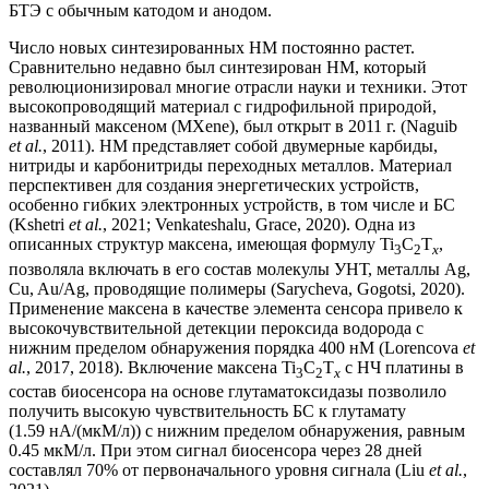
БТЭ с обычным катодом и анодом.
Число новых синтезированных НМ постоянно растет.
Сравнительно недавно был синтезирован НМ, который
революционизировал многие отрасли науки и техники. Этот
высокопроводящий материал с гидрофильной природой,
названный максеном (MXene), был открыт в 2011 г. (Naguib
et al.
, 2011). НМ представляет собой двумерные карбиды,
нитриды и карбонитриды переходных металлов. Материал
перспективен для создания энергетических устройств,
особенно гибких электронных устройств, в том числе и БС
(Kshetri
et al.
, 2021; Venkateshalu, Grace, 2020). Одна из
описанных структур максена, имеющая формулу Ti
C
T
,
3
2
x
позволяла включать в его состав молекулы УНТ, металлы Ag,
Cu, Au/Ag, проводящие полимеры (Sarycheva, Gogotsi, 2020).
Применение максена в качестве элемента сенсора привело к
высокочувствительной детекции пероксида водорода с
нижним пределом обнаружения порядка 400 нМ (Lorencova
et
al.
, 2017, 2018). Включение максена Ti
C
T
с НЧ платины в
3
2
x
состав биосенсора на основе глутаматоксидазы позволило
получить высокую чувствительность БС к глутамату
(1.59 нА/(мкМ/л)) с нижним пределом обнаружения, равным
0.45 мкМ/л. При этом сигнал биосенсора через 28 дней
составлял 70% от первоначального уровня сигнала (Liu
et al.
,