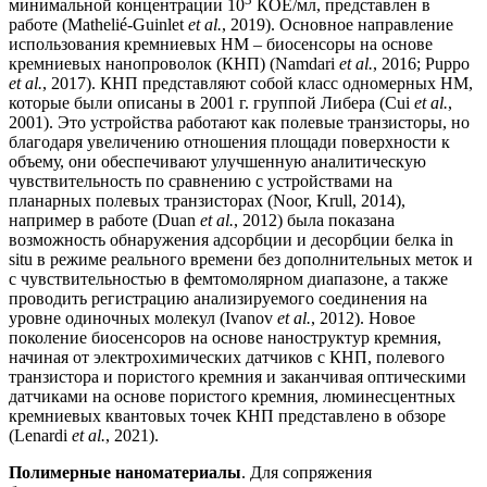
минимальной концентрации 10
КОЕ/мл, представлен в
работе (Mathelié-Guinlet
et al.
, 2019). Основное направление
использования кремниевых НМ – биосенсоры на основе
кремниевых нанопроволок (КНП) (Namdari
et al.
, 2016; Puppo
et al.
, 2017). КНП представляют собой класс одномерных НМ,
которые были описаны в 2001 г. группой Либера (Cui
et al.
,
2001). Это устройства работают как полевые транзисторы, но
благодаря увеличению отношения площади поверхности к
объему, они обеспечивают улучшенную аналитическую
чувствительность по сравнению с устройствами на
планарных полевых транзисторах (Noor, Krull, 2014),
например в работе (Duan
et al.
, 2012) была показана
возможность обнаружения адсорбции и десорбции белка in
situ в режиме реального времени без дополнительных меток и
с чувствительностью в фемтомолярном диапазоне, а также
проводить регистрацию анализируемого соединения на
уровне одиночных молекул (Ivanov
et al.
, 2012). Новое
поколение биосенсоров на основе наноструктур кремния,
начиная от электрохимических датчиков с КНП, полевого
транзистора и пористого кремния и заканчивая оптическими
датчиками на основе пористого кремния, люминесцентных
кремниевых квантовых точек КНП представлено в обзоре
(Lenardi
et al.
, 2021).
Полимерные наноматериалы
. Для сопряжения